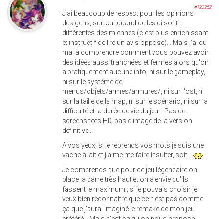
#122252
J'ai beaucoup de respect pour les opinions
des gens, surtout quand celles ci sont
différentes des miennes (c'est plus enrichissant
et instructif de lire un avis opposé)... Mais j'ai du
mal à comprendre comment vous pouvez avoir
des idées aussi tranchées et fermes alors qu'on
a pratiquement aucune info, ni sur le gameplay,
ni sur le système de
menus/objets/armes/armures/, ni sur l'ost, ni
sur la taille de la map, ni sur le scénario, ni sur la
difficulté et la durée de vie du jeu... Pas de
screenshots HD, pas d'image de la version
définitive...
A vos yeux, si je reprends vos mots je suis une
vache à lait et j'aime me faire insulter, soit...
Je comprends que pour ce jeu légendaire on
place la barre très haut et on a envie qu'ils
fassent le maximum ; si je pouvais choisir je
veux bien reconnaître que ce n'est pas comme
ça que j'aurai imaginé le remake de mon jeu
préféré... Mais c'est ça qu'on nous propose