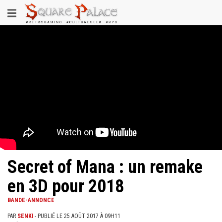
Aller
Toggle
au
contenu
navigation
principal
Secret of Mana : un remake
en 3D pour 2018
BANDE-ANNONCE
PAR
SENKI
- PUBLIÉ LE 25 AOÛT 2017 À 09H11