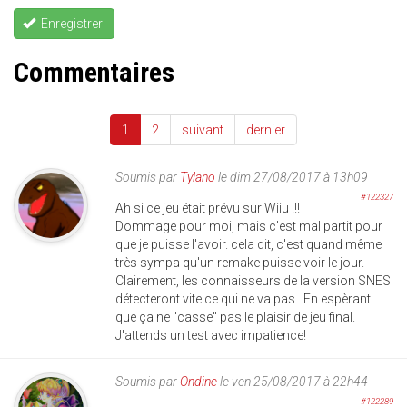
Enregistrer
Commentaires
1
2
suivant
dernier
Soumis par
Tylano
le dim 27/08/2017 à 13h09
#122327
Ah si ce jeu était prévu sur Wiiu !!!
Dommage pour moi, mais c'est mal partit pour
que je puisse l'avoir. cela dit, c'est quand même
très sympa qu'un remake puisse voir le jour.
Clairement, les connaisseurs de la version SNES
détecteront vite ce qui ne va pas...En espèrant
que ça ne "casse" pas le plaisir de jeu final.
J'attends un test avec impatience!
Soumis par
Ondine
le ven 25/08/2017 à 22h44
#122289