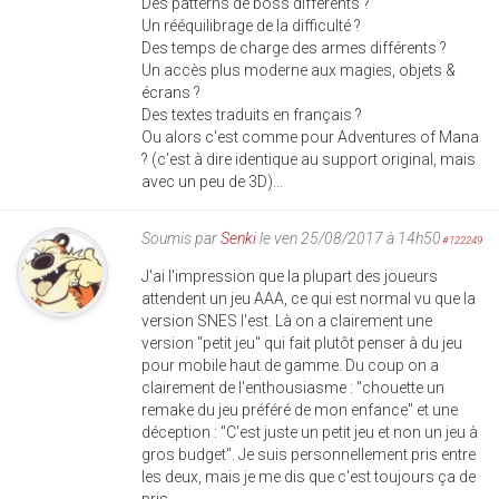
Des patterns de boss différents ?
Un rééquilibrage de la difficulté ?
Des temps de charge des armes différents ?
Un accès plus moderne aux magies, objets &
écrans ?
Des textes traduits en français ?
Ou alors c'est comme pour Adventures of Mana
? (c'est à dire identique au support original, mais
avec un peu de 3D)...
Soumis par
Senki
le ven 25/08/2017 à 14h50
#122249
J'ai l'impression que la plupart des joueurs
attendent un jeu AAA, ce qui est normal vu que la
version SNES l'est. Là on a clairement une
version "petit jeu" qui fait plutôt penser à du jeu
pour mobile haut de gamme. Du coup on a
clairement de l'enthousiasme : "chouette un
remake du jeu préféré de mon enfance" et une
déception : "C'est juste un petit jeu et non un jeu à
gros budget". Je suis personnellement pris entre
les deux, mais je me dis que c'est toujours ça de