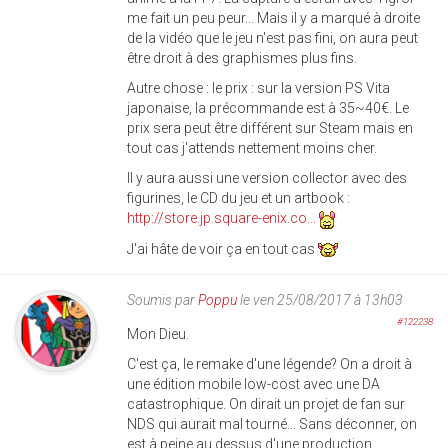
me fait un peu peur... Mais il y a marqué à droite
de la vidéo que le jeu n'est pas fini, on aura peut
être droit à des graphismes plus fins.
Autre chose : le prix : sur la version PS Vita
japonaise, la précommande est à 35~40€. Le
prix sera peut être différent sur Steam mais en
tout cas j'attends nettement moins cher.
Il y aura aussi une version collector avec des
figurines, le CD du jeu et un artbook :
http://store.jp.square-enix.co...
J'ai hâte de voir ça en tout cas
Soumis par
Poppu
le ven 25/08/2017 à 13h03
#122238
Mon Dieu.
C'est ça, le remake d'une légende? On a droit à
une édition mobile low-cost avec une DA
catastrophique. On dirait un projet de fan sur
NDS qui aurait mal tourné... Sans déconner, on
est à peine au dessus d'une production