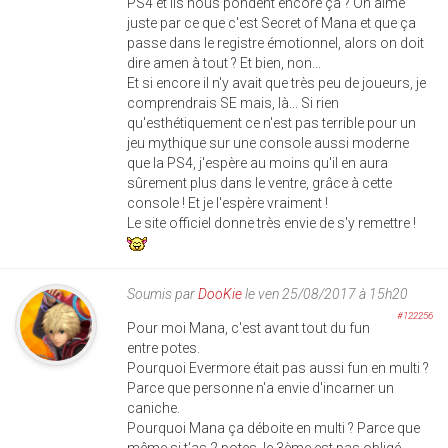
PS4 et ils nous pondent encore ça ? On aime
juste par ce que c'est Secret of Mana et que ça
passe dans le registre émotionnel, alors on doit
dire amen à tout ? Et bien, non...
Et si encore il n'y avait que très peu de joueurs, je
comprendrais SE mais, là... Si rien
qu'esthétiquement ce n'est pas terrible pour un
jeu mythique sur une console aussi moderne
que la PS4, j'espère au moins qu'il en aura
sûrement plus dans le ventre, grâce à cette
console ! Et je l'espère vraiment !
Le site officiel donne très envie de s'y remettre !
Soumis par
DooKie
le ven 25/08/2017 à 15h20
#122256
Pour moi Mana, c'est avant tout du fun
entre potes.
Pourquoi Evermore était pas aussi fun en multi ?
Parce que personne n'a envie d'incarner un
caniche.
Pourquoi Mana ça déboite en multi ? Parce que