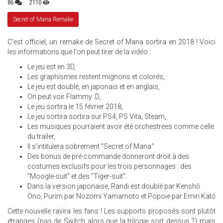
86
2110
Secret of Mana Remake
C'est officiel, un remake de Secret of Mana sortira en 2018 ! Voici
les informations que l'on peut tirer de la vidéo :
Le jeu est en 3D,
Les graphismes restent mignons et colorés,
Le jeu est doublé, en japonais et en anglais,
On peut voir Flammy :D,
Le jeu sortira le 15 février 2018,
Le jeu sortira sortira sur PS4, PS Vita, Steam,
Les musiques pourraient avoir été orchestrées comme celle
du trailer,
Il s'intitulera sobrement "Secret of Mana"
Des bonus de pré-commande donneront droit à des
costumes exclusifs pour les trois personnages : des
"Moogle-suit" et des "Tiger-suit".
Dans la version japonaise, Randi est doublé par Kenshō
Ono, Purim par Nozomi Yamamoto et Popoie par Emiri Katō
Cette nouvelle ravira les fans ! Les supports proposés sont plutôt
étranges (pas de Switch alors que la trilogie sort dessus ?) mais