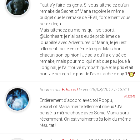
Faut s'y faire les gens. Si vous attendiez qu'un
remake de Secret of Mana reçoive le même
budget que le remake de FFVII, forcément vous
serez déçu.
Mais attendez au moins qu'il soit sorti.
@Lionheart: je n'ai pas eu de problème de
jouabilité avec Adventures of Mana, le jeu est
tellement facile en même temps. Mais bon,
chacun son opinion ! Je sais qu'il a divisé ce
remake, mais pour moi qui n'ait que peu joué à
l'original, je l'ai trouvé sympathique et le prix était
bon. Je ne regrette pas de l'avoir acheté day 1
Soumis par
Edouard
le ven 25/08/2017 à 13h11
#122241
Entièrement d'accord avec toi Poppu,
Secret of Mana mérite tellement mieux ! J'ai
pensé la même chose avec Sonic Mania sorti
récemment. On est vraiment très loin du même
résultat !