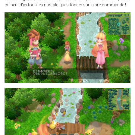
on sent d'ici tous les nostalgiques foncer sur la pré-commande !
INTRODUCTION-
FIG051.JPG
INTRODUCTION-
FIG021.JPG