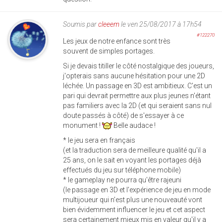
Soumis par
cleeem
le ven 25/08/2017 à 17h54
#122270
Les jeux de notre enfance sont très
souvent de simples portages.
Si je devais titiller le côté nostalgique des joueurs,
j'opterais sans aucune hésitation pour une 2D
léchée. Un passage en 3D est ambitieux. C'est un
pari qui devrait permettre aux plus jeunes n'étant
pas familiers avec la 2D (et qui seraient sans nul
doute passés à côté) de s'essayer à ce
monument !
Belle audace !
* le jeu sera en français
(et la traduction sera de meilleure qualité qu'il a
25 ans, on le sait en voyant les portages déjà
effectués du jeu sur téléphone mobile)
* le gameplay ne pourra qu'être rajeuni
(le passage en 3D et l'expérience de jeu en mode
multijoueur qui n'est plus une nouveauté vont
bien évidemment influencer le jeu et cet aspect
sera certainement mieux mis en valeur qu'il y a