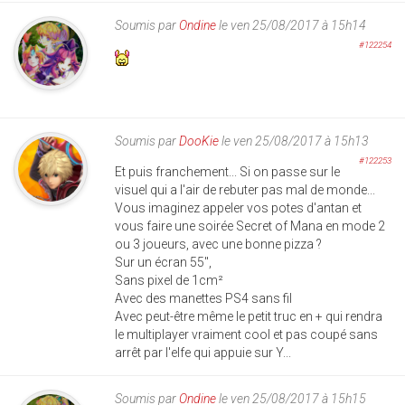
Soumis par
Ondine
le ven 25/08/2017 à 15h14
#122254
Soumis par
DooKie
le ven 25/08/2017 à 15h13
#122253
Et puis franchement... Si on passe sur le
visuel qui a l'air de rebuter pas mal de monde...
Vous imaginez appeler vos potes d'antan et
vous faire une soirée Secret of Mana en mode 2
ou 3 joueurs, avec une bonne pizza ?
Sur un écran 55",
Sans pixel de 1cm²
Avec des manettes PS4 sans fil
Avec peut-être même le petit truc en + qui rendra
le multiplayer vraiment cool et pas coupé sans
arrêt par l'elfe qui appuie sur Y...
Soumis par
Ondine
le ven 25/08/2017 à 15h15