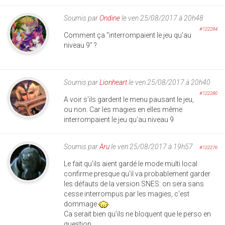
Soumis par
Ondine
le ven 25/08/2017 à 20h48
#122284
Comment ça "interrompaient le jeu qu'au
niveau 9" ?
Soumis par
Lionheart
le ven 25/08/2017 à 20h40
#122280
A voir s'ils gardent le menu pausant le jeu,
ou non. Car les magies en elles même
interrompaient le jeu qu'au niveau 9
Soumis par
Aru
le ven 25/08/2017 à 19h57
#122276
Le fait qu'ils aient gardé le mode multi local
confirme presque qu'il va probablement garder
les défauts de la version SNES: on sera sans
cesse interrompus par les magies, c'est
dommage
Ca serait bien qu'ils ne bloquent que le perso en
question.