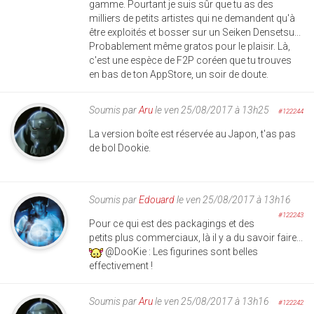
gamme. Pourtant je suis sûr que tu as des
milliers de petits artistes qui ne demandent qu'à
être exploités et bosser sur un Seiken Densetsu...
Probablement même gratos pour le plaisir. Là,
c'est une espèce de F2P coréen que tu trouves
en bas de ton AppStore, un soir de doute.
Soumis par
Aru
le ven 25/08/2017 à 13h25
#122244
La version boîte est réservée au Japon, t'as pas
de bol Dookie.
Soumis par
Edouard
le ven 25/08/2017 à 13h16
#122243
Pour ce qui est des packagings et des
petits plus commerciaux, là il y a du savoir faire...
@DooKie : Les figurines sont belles
effectivement !
Soumis par
Aru
le ven 25/08/2017 à 13h16
#122242