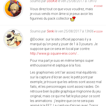
Soumis par
DooKie
le ven 25/08/2017 à 13h10
#122240
Vous direz tout ce que vous voudrez, mais
je vous vends mon âme si je peux avoir les
figurines du pack collector
Soumis par
Senki
le ven 25/08/2017 à 13h06
#122239
@Dookie : sur le site officiel japonais il y a
marqué qu'on peut y jouer de 1 à 3 joueurs. Je
suppose que ce sera en local par contre.
http://www.jp.square-enix.com/...
Pour ma part je suis en même temps super
enthousiasmé et septique à la fois.
Les graphismes ont l'air assez mal équilibrés :
sur la capture d'écran avec le petit pont par
exemple, je trouve que les arbres sont assez mal
faits, et les personnages sont assez raides. On
retrouve bien la pâte graphique mignonne du jeu
original, mais ce qui me fait le plus peur ce sont
les animations : j'espère que ce ne sera pas
animé à la FF7. La capture d'écran avec Tigror