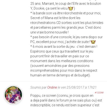
25 ans. Marrant, le coup de l'Elfe avec le bouton
Y, Dookie, ça sent le vécu
)
* la bande son va être réorchestrée et pour moi,
Secret of Mana est le titre dont les
réorchestrations CD sorties sont les plus timides
et parcellaires parmi les grands jeux. C'est donc
une vraie bonne nouvelle !
* pas besoin d'une console, le jeu sera dispo sur
PC, excellent pour moi, j'achète de suite !
* 6 mois avant la sortie du jeu : c'est demain !
Espérons que ceux qui travaillent sur le jeu
pourront finir de travailler en paix sur ce
monument dans les meilleures conditions
(souvent amoindries par des pressions
incompréhensibles pour moi dans le respect
humain en terme de temps et de budget).
Soumis par
Ondine
le ven 25/08/2017 à 17h21
#122268
Poppu, ce screen (connu, je crois quon en
a deja parlé dans le forum je ne sais plus ou) est
indescriptible, ce rendu est bien superieur c'est