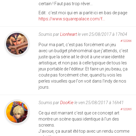
certain ! Faut pas trop rêver...
Edit : c'est moi qui en ai parlé ici en bas de page
https://www.squarepalace.com/f...
Soumis par
Lionheart
le ven 25/08/2017 à 17h04
#122266
Pour ma part, c'est pas forcément un jeu
avec un budget phénoménal que j'attends, c'est
juste que la série ait le droit à une vraie identité
artistique, et non pas à celle typique de tous les
jeux portable de l'éditeur. Et faire un jeu beau, ça
coute pas forcément cher, quand tu vois les
perles visuelles que l'on voit dans l'indy de nos
jours.
Soumis par
DooKie
le ven 25/08/2017 à 16h41
#122265
Ce qui est marrant c'est que ce concept art
montre un scène quasi identique à l'un des
screens.
J'avoue, ça aurait été top avec un rendu comme