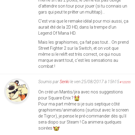
même si t'as 2 potes, le 3ème est pas obligé
d'attendre son tour pour jouer (si tu connais un
gars qui peut te prêter un multitap)...
C'est vrai que le remake idéal pour moi aussi, ça
aurait été de la 2D HD, dans la trempe d'un
Legend Of Mana HD.
Mais les graphismes, ça fait pas tout... On prend
Street Fighter 2 sur la Switch, et on voit que
même si le relift est très correct, ce qui nous
marque avant tout, c'est les sensations au
combat !
Soumis par
Senki
le ven 25/08/2017 à 15h15
#122255
On créé un Mantis/jira avec nos suggestions
pour Square-Enix ?
Pour ma part même si je suis septique côté
graphismes/animations (surtout avec le screen
de Tigror), je pense le pré-commander dès qu'il
sera dispo sur Steam ! Ca animera quelques
soirées