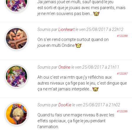
Jai jamais joué en multi, sauf quand le jeu
est sorti et que je jouais avec mes parents, mais
je ne m'en souviens pas bien...
Soumis par
Lionheart
le ven 25/08/2017 à 22h12
#122288
On s'en rend compte surtout quand on
joue en multi Ondine
Soumis par
Ondine
le ven 25/08/2017 à 21h11
#122287
Ah oui c'est vrai mtn que j'y réfléchis aux
autres niveaux ça fige pas le jeu, c'est dingue que
ça ne m'ait jamais interpelée...
Soumis par
DooKie
le ven 25/08/2017 à 21h02
#122286
Quand tu fais une magie niveau 8 avec les
effets spéciaux, ça fige le jeu pendant
l'animation.