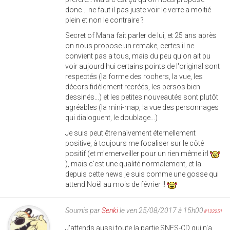
donc... ne faut il pas juste voir le verre a moitié
plein et non le contraire ?
Secret of Mana fait parler de lui, et 25 ans après
on nous propose un remake, certes il ne
convient pas a tous, mais du peu qu'on ait pu
voir aujourd'hui certains points de l'original sont
respectés (la forme des rochers, la vue, les
décors fidèlement recréés, les persos bien
dessinés...) et les petites nouveautés sont plutôt
agréables (la mini-map, la vue des personnages
qui dialoguent, le doublage...)
Je suis peut être naïvement éternellement
positive, à toujours me focaliser sur le côté
positif (et m'emerveiller pour un rien même irl
), mais c'est une qualité normalement, et la
depuis cette news je suis comme une gosse qui
attend Noël au mois de février !!
Soumis par
Senki
le ven 25/08/2017 à 15h00
#122251
J'attends aussi toute la partie SNES-CD qui n'a