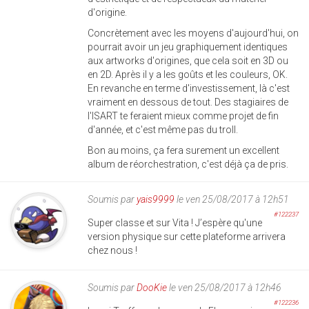
d'origine.
Concrètement avec les moyens d'aujourd'hui, on
pourrait avoir un jeu graphiquement identiques
aux artworks d'origines, que cela soit en 3D ou
en 2D. Après il y a les goûts et les couleurs, OK.
En revanche en terme d'investissement, là c'est
vraiment en dessous de tout. Des stagiaires de
l'ISART te feraient mieux comme projet de fin
d'année, et c'est même pas du troll.
Bon au moins, ça fera surement un excellent
album de réorchestration, c'est déjà ça de pris.
Soumis par
yais9999
le ven 25/08/2017 à 12h51
#122237
Super classe et sur Vita ! J’espère qu'une
version physique sur cette plateforme arrivera
chez nous !
Soumis par
DooKie
le ven 25/08/2017 à 12h46
#122236