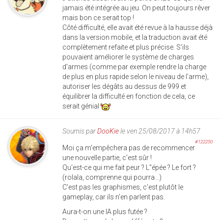
jamais été intégrée au jeu. On peut toujours rêver
mais bon ce serait top !
Côté difficulté, elle avait été revue à la hausse déjà
dans la version mobile, et la traduction avait été
complètement refaite et plus précise. S'ils
pouvaient améliorer le système de charges
d'armes (comme par exemple rendre la charge
de plus en plus rapide selon le niveau de l'arme),
autoriser les dégâts au dessus de 999 et
équilibrer la difficulté en fonction de cela, ce
serait génial
Soumis par
DooKie
le ven 25/08/2017 à 14h57
#122250
Moi ça m'empêchera pas de recommencer
une nouvelle partie, c'est sûr !
Qu'est-ce qui me fait peur ? L''épée ? Le fort ?
(rolala, comprenne qui pourra...)
C'est pas les graphismes, c'est plutôt le
gameplay, car ils n'en parlent pas.
Aura-t-on une IA plus futée ?