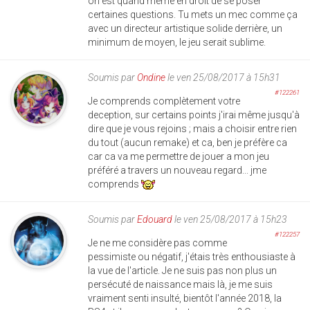
on est quand même en droit de se poser
certaines questions. Tu mets un mec comme ça
avec un directeur artistique solide derrière, un
minimum de moyen, le jeu serait sublime.
Soumis par
Ondine
le ven 25/08/2017 à 15h31
#122261
Je comprends complètement votre
deception, sur certains points j'irai même jusqu'à
dire que je vous rejoins ; mais a choisir entre rien
du tout (aucun remake) et ca, ben je préfère ca
car ca va me permettre de jouer a mon jeu
préféré a travers un nouveau regard... jme
comprends
Soumis par
Edouard
le ven 25/08/2017 à 15h23
#122257
Je ne me considère pas comme
pessimiste ou négatif, j'étais très enthousiaste à
la vue de l'article. Je ne suis pas non plus un
persécuté de naissance mais là, je me suis
vraiment senti insulté, bientôt l'année 2018, la