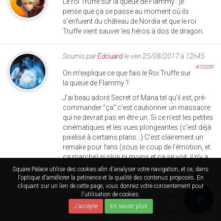
Le roi Truffe sur la queue de Flammy : je
pense que ça se passe au moment où ils
s'enfuient du château de Nordia et que le roi
Truffe vient sauver les héros à dos de dragon.
Soumis par
Edouard
le ven 25/08/2017 à 12h45
#122235
On m'explique ce que fais le Roi Truffe sur
la queue de Flammy ?
J'ai beau adoré Secret of Mana tel qu'il est, pré-
commander "ça" c'est cautionner un massacre
qui ne devrait pas en être un. Si ce n'est les petites
cinématiques et les vues plongeantes (c'est déjà
pixelisé à certains plans...) C'est clairement un
remake pour fans (sous le coup de l'émotion, et
ça marche) ni plus ni moins et ça se voit, il n'y a
rien de plus que dans l'original... L'incitation de la
Square Palace utilise des cookies afin d'analyser votre navigation, et ce, dans
pré-commande donnant droit a deux petit bonus,
l'optique d'améliorer la petinence et la qualité des contenus proposés. En
franchement on est où là ? C'est minable de
cliquant sur un lien de cette page, vous donnez votre consentement pour
l'utilisation de cookies.
prendre les fans pour des vaches à lait...
J'accepte
En savoir plus
Point positif, le respect de la vue type 2D à
l'ancienne. La musique orchestrée, tout semble