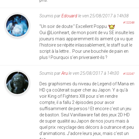
pris.
Soumis par
Edouard
le ven 25/08/2017 à 14h38
#122248
"Un soir de doute." Excellent Poppu.
Oui @Lionheart, de mon point de vu SE insulte les
joueurs mais apparemment ils aiment ça vu que
l'histoire se répète inlassablement, le staff suit le
script à la lettre... Pour une bouchée de pain en
plus ! Pourquoi s'en priveraient-ils ?
Soumis par
Aru
le ven 25/08/2017 à 14h30
#122247
Des graphismes du niveau de Legend of Mana en
HD ça coûterait super cher au Japon. Y a qu'à
voir King of Fighters XIII pour s'en rendre
compte, il a fallu 2 épisodes pour avoir
suffisamment de persos ! Et encore c'est un jeu
de baston. Seul Vanillaware fait des jeux 2D HD
de super qualité au Japon de nos jours mais à
quel prix: recyclage des décors à outrance et peu
d'animations. J'adore leurs jeux, mais c'est un