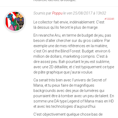
Soumis par
Poppu
le ven 25/08/2017 à 13h32
#122245
Le collector fait envie, indéniablement. C'est
là dessus qu'ils feront le plus de marge.
En revanche Aru, en terme de budget de jeu, pas
besoin d'aller chercher sur du gros calibre. Par
exemple une de mes références en la matière,
c'est Ori and the Blind Forest. Budget: environ 6
million de dollars, marketing compris. C'est à
dire assez peu. Bah pourtant le jeu est sublime,
avec une 2D détaillée, et c'est typiquement ce type
de pâte graphique que j'aurai voulue.
Ca serait très bien avec l'univers de Secret of
Mana, et tu peux faire de magnifiques
backgrounds avec des jeux de lumières qui
pourraient être à tomber avec un peu de talent. En
somme une DA type Legend of Mana mais en HD
et avec les technologies d'aujourd'hui.
C'est objectivement quelque chose bas de