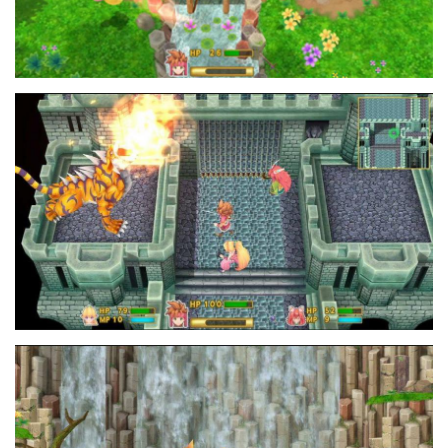
21106640_10213024562464198_1397410
20994377_10213024562744205_8096720