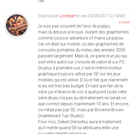
fait.
Soumis par
Lionheart
le ven 25/08/2017 à 14h00
#122246
Je suis pas souvent de l'avis de poppu,
mais là dessus je le suis. Autant des graphismes
comme ça pour adventure of mana ça passe
car on était sur mobile, où des graphismes de
consoles portables du milieu des années 2000
passent largement. Mais là, on parle d'un jeu qui
sort entre autre sur console de salon et sur PC.
De plus à première vue, c'est le même moteur
graphique toujours utilisé par SE sur les jeux
mobiles qui est utilisé. D'où le fait que clairement
le jeu est très bas budget. En tant que fan de la
série ça m'énerve de voir à quel point toute cette
série de jeu n'a pas eu de traitement ne serait-ce
que correct depuis maintenant 10 ans. Et encore,
ce n'était pas par SE, mais par Brownie Brown
(maintenant 1up Studio)...
Pour moi, Seiken Densetsu aura le traitement
qu'il mérite quand SE lui attribuera enfin une
nouvelle identité artistique.