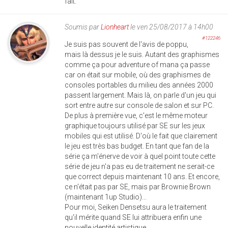
fait.
Soumis par
Lionheart
le ven 25/08/2017 à 14h00
#122246
Je suis pas souvent de l'avis de poppu,
mais là dessus je le suis. Autant des graphismes
comme ça pour adventure of mana ça passe
car on était sur mobile, où des graphismes de
consoles portables du milieu des années 2000
passent largement. Mais là, on parle d'un jeu qui
sort entre autre sur console de salon et sur PC.
De plus à première vue, c'est le même moteur
graphique toujours utilisé par SE sur les jeux
mobiles qui est utilisé. D'où le fait que clairement
le jeu est très bas budget. En tant que fan de la
série ça m'énerve de voir à quel point toute cette
série de jeu n'a pas eu de traitement ne serait-ce
que correct depuis maintenant 10 ans. Et encore,
ce n'était pas par SE, mais par Brownie Brown
(maintenant 1up Studio)...
Pour moi, Seiken Densetsu aura le traitement
qu'il mérite quand SE lui attribuera enfin une
nouvelle identité artistique.