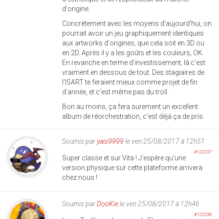
d'origine.
Concrètement avec les moyens d'aujourd'hui, on
pourrait avoir un jeu graphiquement identiques
aux artworks d'origines, que cela soit en 3D ou
en 2D. Après il y a les goûts et les couleurs, OK.
En revanche en terme d'investissement, là c'est
vraiment en dessous de tout. Des stagiaires de
l'ISART te feraient mieux comme projet de fin
d'année, et c'est même pas du troll.
Bon au moins, ça fera surement un excellent
album de réorchestration, c'est déjà ça de pris.
Soumis par
yais9999
le ven 25/08/2017 à 12h51
#122237
Super classe et sur Vita ! J’espère qu'une
version physique sur cette plateforme arrivera
chez nous !
Soumis par
DooKie
le ven 25/08/2017 à 12h46
#122236