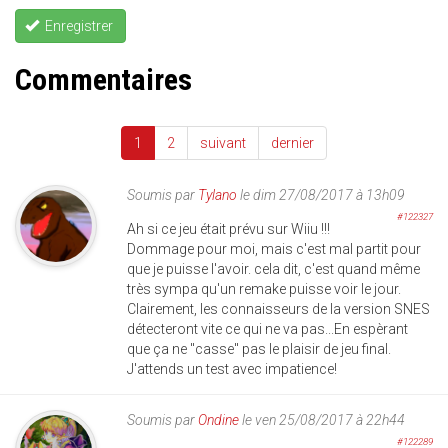
Enregistrer
Commentaires
1
2
suivant
dernier
Soumis par
Tylano
le dim 27/08/2017 à 13h09
#122327
Ah si ce jeu était prévu sur Wiiu !!!
Dommage pour moi, mais c'est mal partit pour
que je puisse l'avoir. cela dit, c'est quand même
très sympa qu'un remake puisse voir le jour.
Clairement, les connaisseurs de la version SNES
détecteront vite ce qui ne va pas...En espèrant
que ça ne "casse" pas le plaisir de jeu final.
J'attends un test avec impatience!
Soumis par
Ondine
le ven 25/08/2017 à 22h44
#122289