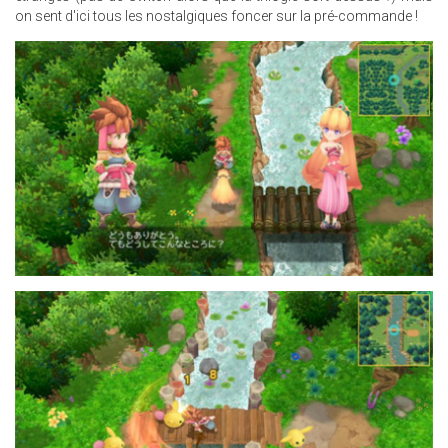
on sent d'ici tous les nostalgiques foncer sur la pré-commande !
INTRODUCTION-
FIG051.JPG
INTRODUCTION-
FIG021.JPG