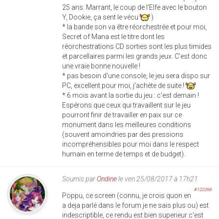
25 ans. Marrant, le coup de l'Elfe avec le bouton
Y, Dookie, ça sent le vécu
)
* la bande son va être réorchestrée et pour moi,
Secret of Mana est le titre dont les
réorchestrations CD sorties sont les plus timides
et parcellaires parmi les grands jeux. C'est donc
une vraie bonne nouvelle !
* pas besoin d'une console, le jeu sera dispo sur
PC, excellent pour moi, j'achète de suite !
* 6 mois avant la sortie du jeu : c'est demain !
Espérons que ceux qui travaillent sur le jeu
pourront finir de travailler en paix sur ce
monument dans les meilleures conditions
(souvent amoindries par des pressions
incompréhensibles pour moi dans le respect
humain en terme de temps et de budget).
Soumis par
Ondine
le ven 25/08/2017 à 17h21
#122268
Poppu, ce screen (connu, je crois quon en
a deja parlé dans le forum je ne sais plus ou) est
indescriptible, ce rendu est bien superieur c'est