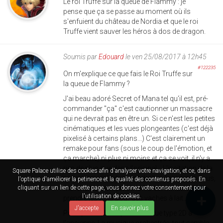
Le roi Truffe sur la queue de Flammy : je
pense que ça se passe au moment où ils
s'enfuient du château de Nordia et que le roi
Truffe vient sauver les héros à dos de dragon.
Soumis par
Edouard
le ven 25/08/2017 à 12h45
#122235
On m'explique ce que fais le Roi Truffe sur
la queue de Flammy ?
J'ai beau adoré Secret of Mana tel qu'il est, pré-
commander "ça" c'est cautionner un massacre
qui ne devrait pas en être un. Si ce n'est les petites
cinématiques et les vues plongeantes (c'est déjà
pixelisé à certains plans...) C'est clairement un
remake pour fans (sous le coup de l'émotion, et
ça marche) ni plus ni moins et ça se voit, il n'y a
rien de plus que dans l'original... L'incitation de la
Square Palace utilise des cookies afin d'analyser votre navigation, et ce, dans
pré-commande donnant droit a deux petit bonus,
l'optique d'améliorer la petinence et la qualité des contenus proposés. En
franchement on est où là ? C'est minable de
cliquant sur un lien de cette page, vous donnez votre consentement pour
l'utilisation de cookies.
prendre les fans pour des vaches à lait...
J'accepte
En savoir plus
Point positif, le respect de la vue type 2D à
l'ancienne. La musique orchestrée, tout semble