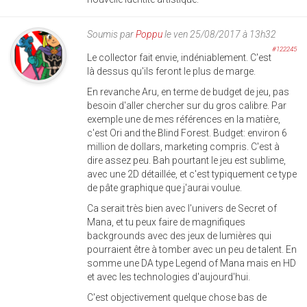
Soumis par
Poppu
le ven 25/08/2017 à 13h32
#122245
Le collector fait envie, indéniablement. C'est
là dessus qu'ils feront le plus de marge.
En revanche Aru, en terme de budget de jeu, pas
besoin d'aller chercher sur du gros calibre. Par
exemple une de mes références en la matière,
c'est Ori and the Blind Forest. Budget: environ 6
million de dollars, marketing compris. C'est à
dire assez peu. Bah pourtant le jeu est sublime,
avec une 2D détaillée, et c'est typiquement ce type
de pâte graphique que j'aurai voulue.
Ca serait très bien avec l'univers de Secret of
Mana, et tu peux faire de magnifiques
backgrounds avec des jeux de lumières qui
pourraient être à tomber avec un peu de talent. En
somme une DA type Legend of Mana mais en HD
et avec les technologies d'aujourd'hui.
C'est objectivement quelque chose bas de