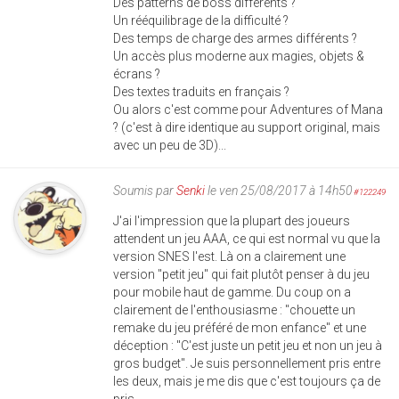
Des patterns de boss différents ?
Un rééquilibrage de la difficulté ?
Des temps de charge des armes différents ?
Un accès plus moderne aux magies, objets &
écrans ?
Des textes traduits en français ?
Ou alors c'est comme pour Adventures of Mana
? (c'est à dire identique au support original, mais
avec un peu de 3D)...
Soumis par
Senki
le ven 25/08/2017 à 14h50
#122249
J'ai l'impression que la plupart des joueurs
attendent un jeu AAA, ce qui est normal vu que la
version SNES l'est. Là on a clairement une
version "petit jeu" qui fait plutôt penser à du jeu
pour mobile haut de gamme. Du coup on a
clairement de l'enthousiasme : "chouette un
remake du jeu préféré de mon enfance" et une
déception : "C'est juste un petit jeu et non un jeu à
gros budget". Je suis personnellement pris entre
les deux, mais je me dis que c'est toujours ça de