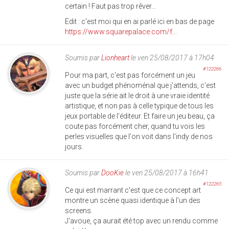
certain ! Faut pas trop rêver...
Edit : c'est moi qui en ai parlé ici en bas de page
https://www.squarepalace.com/f...
Soumis par
Lionheart
le ven 25/08/2017 à 17h04
#122266
Pour ma part, c'est pas forcément un jeu
avec un budget phénoménal que j'attends, c'est
juste que la série ait le droit à une vraie identité
artistique, et non pas à celle typique de tous les
jeux portable de l'éditeur. Et faire un jeu beau, ça
coute pas forcément cher, quand tu vois les
perles visuelles que l'on voit dans l'indy de nos
jours.
Soumis par
DooKie
le ven 25/08/2017 à 16h41
#122265
Ce qui est marrant c'est que ce concept art
montre un scène quasi identique à l'un des
screens.
J'avoue, ça aurait été top avec un rendu comme