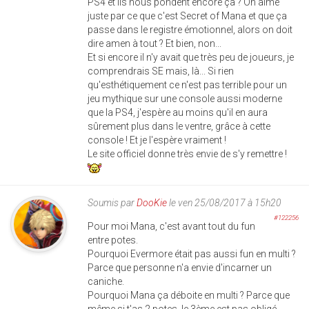
PS4 et ils nous pondent encore ça ? On aime
juste par ce que c'est Secret of Mana et que ça
passe dans le registre émotionnel, alors on doit
dire amen à tout ? Et bien, non...
Et si encore il n'y avait que très peu de joueurs, je
comprendrais SE mais, là... Si rien
qu'esthétiquement ce n'est pas terrible pour un
jeu mythique sur une console aussi moderne
que la PS4, j'espère au moins qu'il en aura
sûrement plus dans le ventre, grâce à cette
console ! Et je l'espère vraiment !
Le site officiel donne très envie de s'y remettre !
Soumis par
DooKie
le ven 25/08/2017 à 15h20
#122256
Pour moi Mana, c'est avant tout du fun
entre potes.
Pourquoi Evermore était pas aussi fun en multi ?
Parce que personne n'a envie d'incarner un
caniche.
Pourquoi Mana ça déboite en multi ? Parce que