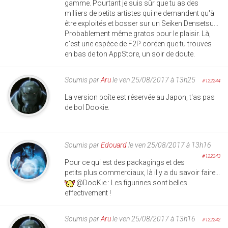
gamme. Pourtant je suis sûr que tu as des
milliers de petits artistes qui ne demandent qu'à
être exploités et bosser sur un Seiken Densetsu...
Probablement même gratos pour le plaisir. Là,
c'est une espèce de F2P coréen que tu trouves
en bas de ton AppStore, un soir de doute.
Soumis par
Aru
le ven 25/08/2017 à 13h25
#122244
La version boîte est réservée au Japon, t'as pas
de bol Dookie.
Soumis par
Edouard
le ven 25/08/2017 à 13h16
#122243
Pour ce qui est des packagings et des
petits plus commerciaux, là il y a du savoir faire...
@DooKie : Les figurines sont belles
effectivement !
Soumis par
Aru
le ven 25/08/2017 à 13h16
#122242