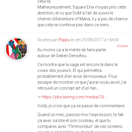
celui-là.
Malheureusement, Square Enix n'a pas pris cette
direction, et vu que SoM a l'air de suivre le
chemin d'Adventure of Mana, il y a peu de chance
que cela ne continue pas dans ce sens...
Soumis par
Poppu
le ven 25/08/2017 à 16h34
#122264
Au moins ça a le mérite de faire parler
autour de Seiken Densetsu...
Ca montre que la saga est encore là dans le
coeur des joueurs. Et qui permettra
probablement d'en avoir de nouveaux. Pour
essayer de montrer ce que j'aurai voulu avoir, j'ai
retrouvé un concept art d'un fan...
->
https://pbs.twimg.com/media/C6...
Voilà, je crois que ça se passe de commentaire.
Quand un mec, passez-moi l'expression, te fait
ça avec sa bite et son couteau, et que tu
compares avec "l"Immondus" de ces screens,