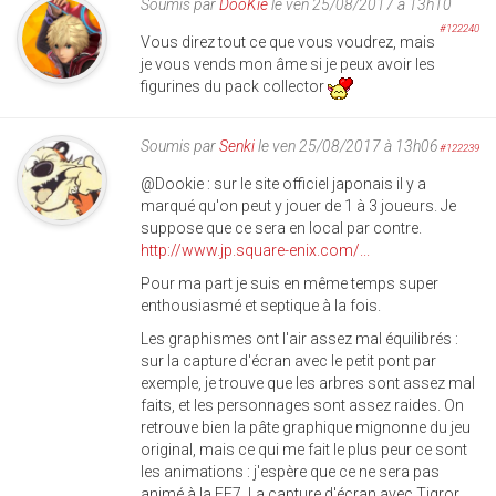
Soumis par
DooKie
le ven 25/08/2017 à 13h10
#122240
Vous direz tout ce que vous voudrez, mais
je vous vends mon âme si je peux avoir les
figurines du pack collector
Soumis par
Senki
le ven 25/08/2017 à 13h06
#122239
@Dookie : sur le site officiel japonais il y a
marqué qu'on peut y jouer de 1 à 3 joueurs. Je
suppose que ce sera en local par contre.
http://www.jp.square-enix.com/...
Pour ma part je suis en même temps super
enthousiasmé et septique à la fois.
Les graphismes ont l'air assez mal équilibrés :
sur la capture d'écran avec le petit pont par
exemple, je trouve que les arbres sont assez mal
faits, et les personnages sont assez raides. On
retrouve bien la pâte graphique mignonne du jeu
original, mais ce qui me fait le plus peur ce sont
les animations : j'espère que ce ne sera pas
animé à la FF7. La capture d'écran avec Tigror