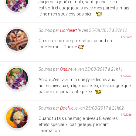
Jai jamais joué en multi, sauf quand le jeu
est sorti et que je jouais avec mes parents, mais
je ne m'en souviens pas bien...
Soumis par
Lionheart
le ven 25/08/2017 à 22h12
#122288
On s'en rend compte surtout quand on
joue en multi Ondine
Soumis par
Ondine
le ven 25/08/2017 à 21h11
#122287
Ah oui c'est vrai mtn que j'y réfléchis aux
autres niveaux ça fige pas le jeu, c'est dingue que
ça ne m'ait jamais interpelée...
Soumis par
DooKie
le ven 25/08/2017 à 21h02
#122286
Quand tu fais une magie niveau 8 avec les
effets spéciaux, ça fige le jeu pendant
l'animation.