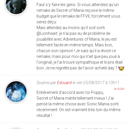
Faut s'y faire les gens. Si vous attendiez qu'un
remake de Secret of Mana reçoive le même
budget que le remake de FFVII, forcément vous
serez déçu.
Mais attendez au moins qu'il soit sorti.
@Lionheart: je n'ai pas eu de problème de
jouabilité avec Adventures of Mana, le jeu est
tellement facile en même temps. Mais bon,
chacun son opinion ! Je sais qu'il a divisé ce
remake, mais pour moi qui n'ait que peu joué à
l'original, je l'ai trouvé sympathique et le prix était
bon. Je ne regrette pas de l'avoir acheté day 1
Soumis par
Edouard
le ven 25/08/2017 à 13h11
#122241
Entièrement d'accord avec toi Poppu,
Secret of Mana mérite tellement mieux ! J'ai
pensé la même chose avec Sonic Mania sorti
récemment. On est vraiment très loin du même
résultat !