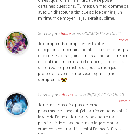
on est quand même en droit de se poser
certaines questions. Tu mets un mec comme ça
avec un directeur artistique solide derrière, un
minimum de moyen, le jeu serait sublime.
Soumis par
Ondine
le ven 25/08/2017 à 15h31
#122261
Je comprends complètement votre
deception, sur certains points j'irai même jusqu'à
dire que je vous rejoins ; mais a choisir entre rien
du tout (aucun remake) et ca, ben je préfère ca
car ca va me permettre de jouer a mon jeu
préféré a travers un nouveau regard... jme
comprends
Soumis par
Edouard
le ven 25/08/2017 à 15h23
#122257
Je ne me considère pas comme
pessimiste ou négatif, j'étais très enthousiaste à
la vue de l'article. Je ne suis pas non plus un
persécuté de naissance mais là, je me suis
vraiment senti insulté, bientôt l'année 2018, la