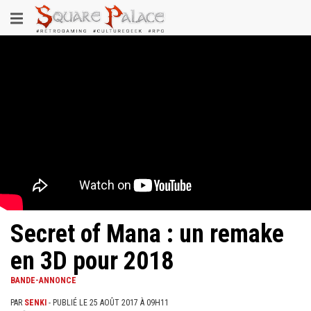
Aller
Toggle
au
contenu
navigation
principal
Secret of Mana : un remake
en 3D pour 2018
BANDE-ANNONCE
PAR
SENKI
- PUBLIÉ LE 25 AOÛT 2017 À 09H11