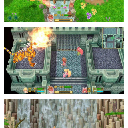
21106640_10213024562464198_1397410
20994377_10213024562744205_8096720