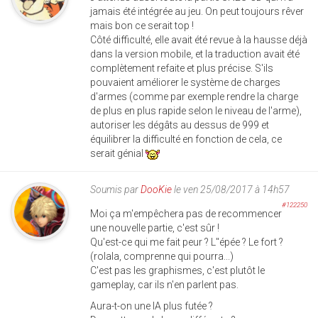
jamais été intégrée au jeu. On peut toujours rêver
mais bon ce serait top !
Côté difficulté, elle avait été revue à la hausse déjà
dans la version mobile, et la traduction avait été
complètement refaite et plus précise. S'ils
pouvaient améliorer le système de charges
d'armes (comme par exemple rendre la charge
de plus en plus rapide selon le niveau de l'arme),
autoriser les dégâts au dessus de 999 et
équilibrer la difficulté en fonction de cela, ce
serait génial
Soumis par
DooKie
le ven 25/08/2017 à 14h57
#122250
Moi ça m'empêchera pas de recommencer
une nouvelle partie, c'est sûr !
Qu'est-ce qui me fait peur ? L''épée ? Le fort ?
(rolala, comprenne qui pourra...)
C'est pas les graphismes, c'est plutôt le
gameplay, car ils n'en parlent pas.
Aura-t-on une IA plus futée ?