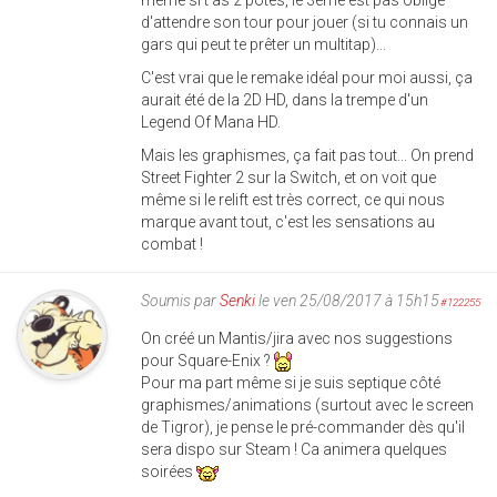
même si t'as 2 potes, le 3ème est pas obligé
d'attendre son tour pour jouer (si tu connais un
gars qui peut te prêter un multitap)...
C'est vrai que le remake idéal pour moi aussi, ça
aurait été de la 2D HD, dans la trempe d'un
Legend Of Mana HD.
Mais les graphismes, ça fait pas tout... On prend
Street Fighter 2 sur la Switch, et on voit que
même si le relift est très correct, ce qui nous
marque avant tout, c'est les sensations au
combat !
Soumis par
Senki
le ven 25/08/2017 à 15h15
#122255
On créé un Mantis/jira avec nos suggestions
pour Square-Enix ?
Pour ma part même si je suis septique côté
graphismes/animations (surtout avec le screen
de Tigror), je pense le pré-commander dès qu'il
sera dispo sur Steam ! Ca animera quelques
soirées