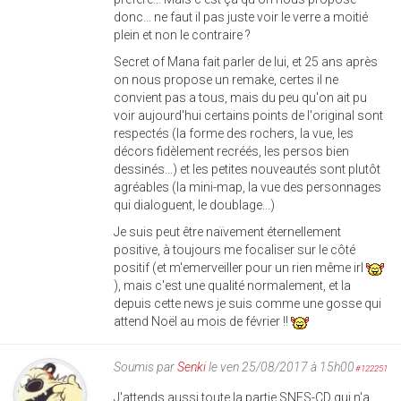
donc... ne faut il pas juste voir le verre a moitié
plein et non le contraire ?
Secret of Mana fait parler de lui, et 25 ans après
on nous propose un remake, certes il ne
convient pas a tous, mais du peu qu'on ait pu
voir aujourd'hui certains points de l'original sont
respectés (la forme des rochers, la vue, les
décors fidèlement recréés, les persos bien
dessinés...) et les petites nouveautés sont plutôt
agréables (la mini-map, la vue des personnages
qui dialoguent, le doublage...)
Je suis peut être naïvement éternellement
positive, à toujours me focaliser sur le côté
positif (et m'emerveiller pour un rien même irl
), mais c'est une qualité normalement, et la
depuis cette news je suis comme une gosse qui
attend Noël au mois de février !!
Soumis par
Senki
le ven 25/08/2017 à 15h00
#122251
J'attends aussi toute la partie SNES-CD qui n'a