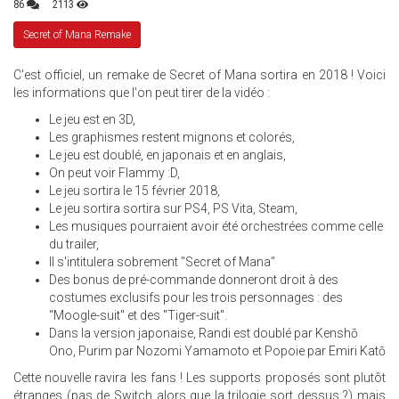
86
2113
Secret of Mana Remake
C'est officiel, un remake de Secret of Mana sortira en 2018 ! Voici
les informations que l'on peut tirer de la vidéo :
Le jeu est en 3D,
Les graphismes restent mignons et colorés,
Le jeu est doublé, en japonais et en anglais,
On peut voir Flammy :D,
Le jeu sortira le 15 février 2018,
Le jeu sortira sortira sur PS4, PS Vita, Steam,
Les musiques pourraient avoir été orchestrées comme celle
du trailer,
Il s'intitulera sobrement "Secret of Mana"
Des bonus de pré-commande donneront droit à des
costumes exclusifs pour les trois personnages : des
"Moogle-suit" et des "Tiger-suit".
Dans la version japonaise, Randi est doublé par Kenshō
Ono, Purim par Nozomi Yamamoto et Popoie par Emiri Katō
Cette nouvelle ravira les fans ! Les supports proposés sont plutôt
étranges (pas de Switch alors que la trilogie sort dessus ?) mais