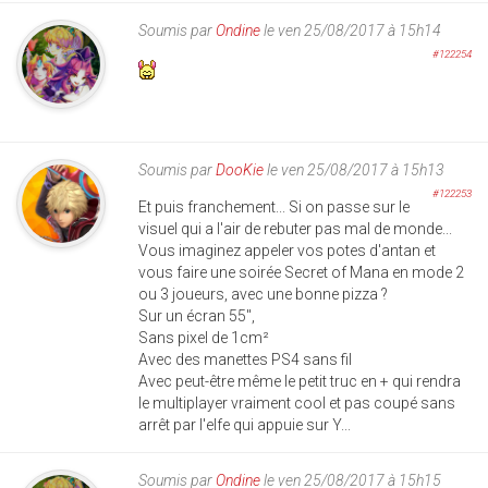
Soumis par
Ondine
le ven 25/08/2017 à 15h14
#122254
Soumis par
DooKie
le ven 25/08/2017 à 15h13
#122253
Et puis franchement... Si on passe sur le
visuel qui a l'air de rebuter pas mal de monde...
Vous imaginez appeler vos potes d'antan et
vous faire une soirée Secret of Mana en mode 2
ou 3 joueurs, avec une bonne pizza ?
Sur un écran 55",
Sans pixel de 1cm²
Avec des manettes PS4 sans fil
Avec peut-être même le petit truc en + qui rendra
le multiplayer vraiment cool et pas coupé sans
arrêt par l'elfe qui appuie sur Y...
Soumis par
Ondine
le ven 25/08/2017 à 15h15