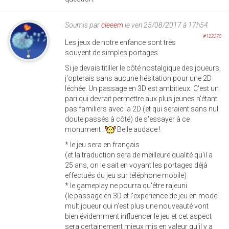
Soumis par
cleeem
le ven 25/08/2017 à 17h54
#122270
Les jeux de notre enfance sont très
souvent de simples portages.
Si je devais titiller le côté nostalgique des joueurs,
j'opterais sans aucune hésitation pour une 2D
léchée. Un passage en 3D est ambitieux. C'est un
pari qui devrait permettre aux plus jeunes n'étant
pas familiers avec la 2D (et qui seraient sans nul
doute passés à côté) de s'essayer à ce
monument !
Belle audace !
* le jeu sera en français
(et la traduction sera de meilleure qualité qu'il a
25 ans, on le sait en voyant les portages déjà
effectués du jeu sur téléphone mobile)
* le gameplay ne pourra qu'être rajeuni
(le passage en 3D et l'expérience de jeu en mode
multijoueur qui n'est plus une nouveauté vont
bien évidemment influencer le jeu et cet aspect
sera certainement mieux mis en valeur qu'il y a