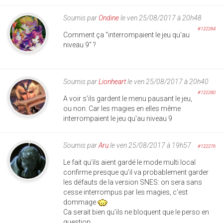
Soumis par
Ondine
le ven 25/08/2017 à 20h48
#122284
Comment ça "interrompaient le jeu qu'au
niveau 9" ?
Soumis par
Lionheart
le ven 25/08/2017 à 20h40
#122280
A voir s'ils gardent le menu pausant le jeu,
ou non. Car les magies en elles même
interrompaient le jeu qu'au niveau 9
Soumis par
Aru
le ven 25/08/2017 à 19h57
#122276
Le fait qu'ils aient gardé le mode multi local
confirme presque qu'il va probablement garder
les défauts de la version SNES: on sera sans
cesse interrompus par les magies, c'est
dommage
Ca serait bien qu'ils ne bloquent que le perso en
question.