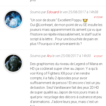
pris.
Soumis par
Edouard
le ven 25/08/2017 à 14h38
#122248
"Un soir de doute." Excellent Poppu.
Oui @Lionheart, de mon point de vu SE insulte les
joueurs mais apparemment ils aiment ça vu que
l'histoire se répète inlassablement, le staff suit le
script à la lettre... Pour une bouchée de pain en
plus ! Pourquoi s'en priveraient-ils ?
Soumis par
Aru
le ven 25/08/2017 à 14h30
#122247
Des graphismes du niveau de Legend of Mana en
HD ça coûterait super cher au Japon. Y a qu'à
voir King of Fighters XIII pour s'en rendre
compte, il a fallu 2 épisodes pour avoir
suffisamment de persos ! Et encore c'est un jeu
de baston. Seul Vanillaware fait des jeux 2D HD
de super qualité au Japon de nos jours mais à
quel prix: recyclage des décors à outrance et peu
d'animations. J'adore leurs jeux, mais c'est un