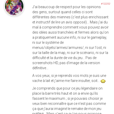
#122252
J'ai beaucoup de respect pour les opinions
des gens, surtout quand celles ci sont
différentes des miennes (c'est plus enrichissant
et instructif de lire un avis opposé)... Mais j'ai du
mal à comprendre comment vous pouvez avoir
des idées aussi tranchées et fermes alors qu'on
a pratiquement aucune info, ni sur le gameplay,
ni sur le système de
menus/objets/armes/armures/, ni sur l'ost, ni
sur la taille de la map, ni sur le scénario, ni sur la
difficulté et la durée de vie du jeu... Pas de
screenshots HD, pas d'image de la version
définitive...
A vos yeux, si je reprends vos mots je suis une
vache à lait et j'aime me faire insulter, soit...
Je comprends que pour ce jeu légendaire on
place la barre très haut et on a envie qu'ils
fassent le maximum ; si je pouvais choisir je
veux bien reconnaître que ce n'est pas comme
ça que j'aurai imaginé le remake de mon jeu
préféré... Mais c'est ça qu'on nous propose