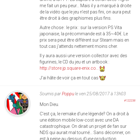
me fait un peu peur... Mais il y a marqué à droite
de la vidéo que le jeu n'est pas fini, on aura peut
être droit à des graphismes plus fins.
Autre chose : le prix : sur la version PS Vita
japonaise, la précommande est à 35~40€. Le
prix sera peut être différent sur Steam mais en
tout cas j'attends nettement moins cher.
Il y aura aussi une version collector avec des
figurines, le CD du jeu et un artbook :
http://store.jp.square-enix.co...
J'ai hâte de voir ça en tout cas
Soumis par
Poppu
le ven 25/08/2017 à 13h03
#122238
Mon Dieu.
C'est ça, le remake d'une légende? On a droit à
une édition mobile low-cost avec une DA
catastrophique. On dirait un projet de fan sur
NDS qui aurait mal tourné... Sans déconner, on
est à peine au dessus d'une production