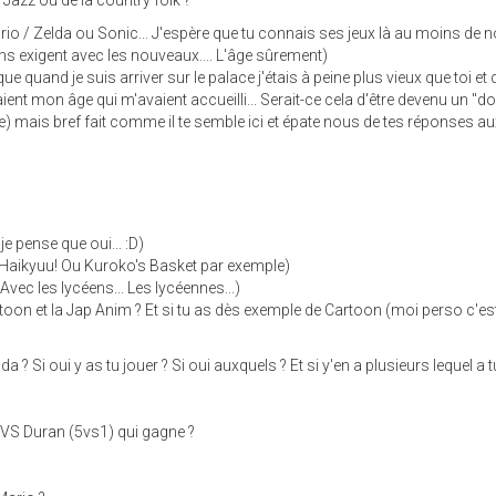
Jazz oú de la country folk ?
ario / Zelda ou Sonic... J'espère que tu connais ses jeux là au moins de 
ns exigent avec les nouveaux.... L'âge sûrement)
ue quand je suis arriver sur le palace j'étais à peine plus vieux que toi et 
nt mon âge qui m'avaient accueilli... Serait-ce cela d'être devenu un "d
gue) mais bref fait comme il te semble ici et épate nous de tes réponses a
je pense que oui... :D)
(Haikyuu! Ou Kuroko's Basket par exemple)
vec les lycéens... Les lycéennes...)
rtoon et la Jap Anim ? Et si tu as dès exemple de Cartoon (moi perso c'est
da ? Si oui y as tu jouer ? Si oui auxquels ? Et si y'en a plusieurs lequel a t
VS Duran (5vs1) qui gagne ?