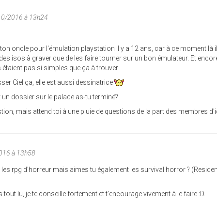
/10/2016 à 13h24
ton oncle pour l'émulation playstation il y a 12 ans, car à ce moment là il
des isos à graver que de les faire tourner sur un bon émulateur. Et encore
taient pas si simples que ça à trouver...
ser Ciel ça, elle est aussi dessinatrice
t un dossier sur le palace as-tu terminé?
estion, mais attend toi à une pluie de questions de la part des membres d'ic
2016 à 13h58
 les rpg d'horreur mais aimes tu également les survival horror ? (Resident
tout lu, je te conseille fortement et t'encourage vivement à le faire :D.