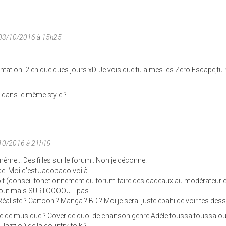
 03/10/2016 à 15h25
tation. 2 en quelques jours xD. Je vois que tu aimes les Zero Escape,tu
y dans le même style ?
/10/2016 à 21h19
me... Des filles sur le forum.. Non je déconne.
ce! Moi c'est Jadobado voilà.
oit (conseil fonctionnement du forum faire des cadeaux au modérateur et
urtout mais SURTOOOOUT pas.
Réaliste ? Cartoon ? Manga ? BD ? Moi je serai juste ébahi de voir tes des
yle de musique ? Cover de quoi de chanson genre Adèle toussa toussa o