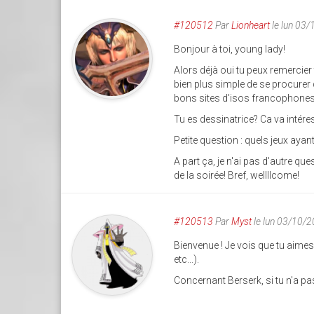
#120512
Par
Lionheart
le lun 03
Bonjour à toi, young lady!
Alors déjà oui tu peux remercier 
bien plus simple de se procurer 
bons sites d'isos francophones é
Tu es dessinatrice? Ca va intéres
Petite question : quels jeux ayan
A part ça, je n'ai pas d'autre qu
de la soirée! Bref, wellllcome!
#120513
Par
Myst
le lun 03/10/
Bienvenue ! Je vois que tu aimes
etc...).
Concernant Berserk, si tu n'a pas 