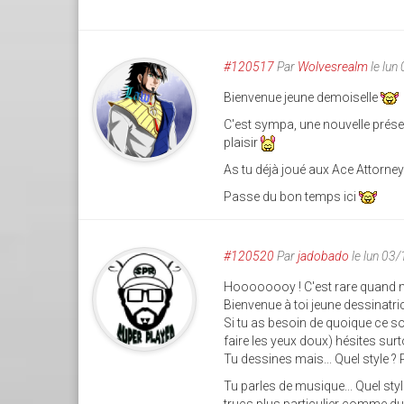
#120517
Par
Wolvesrealm
le lun
Bienvenue jeune demoiselle
C'est sympa, une nouvelle présen
plaisir
As tu déjà joué aux Ace Attorne
Passe du bon temps ici
#120520
Par
jadobado
le lun 03
Hoooooooy ! C'est rare quand mê
Bienvenue à toi jeune dessinatri
Si tu as besoin de quoique ce s
faire les yeux doux) hésites s
Tu dessines mais... Quel style ? 
Tu parles de musique... Quel st