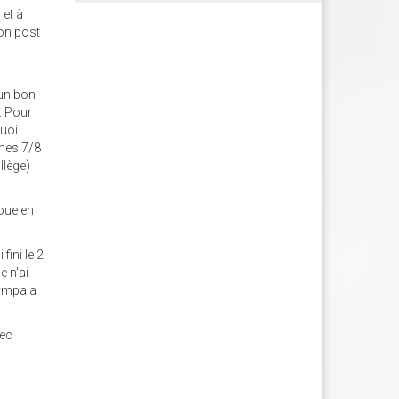
 et à
mon post
 un bon
. Pour
quoi
 mes 7/8
llège)
joue en
fini le 2
e n'ai
sympa a
vec