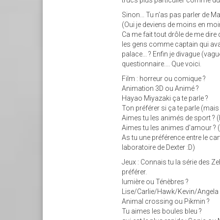
trucs plus particulier comme du 
Sinon... Tu n'as pas parler de M
(Oui je deviens de moins en moi
Ca me fait tout drôle de me dire q
les gens comme captain qui avaie
palace... ? Enfin je divague (va
questionnaire.... Que voici.
Film : horreur ou comique ?
Animation 3D ou Animé ?
Hayao Miyazaki ça te parle ?
Ton préférer si ça te parle (mais 
Aimes tu les animés de sport ? 
Aimes tu les animes d'amour ? (A
As tu une préférence entre le ca
laboratoire de Dexter :D)
Jeux : Connais tu la série des Zel
préférer.
lumière ou Ténèbres ?
Lise/Carlie/Hawk/Kevin/Angela 
Animal crossing ou Pikmin ?
Tu aimes les boules bleu ?