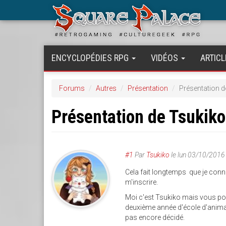
Aller
au
contenu
principal
ENCYCLOPÉDIES RPG
VIDÉOS
ARTICL
Forums
Autres
Présentation
Présentation d
Présentation de Tsukiko
#1
Par
Tsukiko
le
lun 03/10/2016
Cela fait longtemps que je conn
m'inscrire.
Moi c'est Tsukiko mais vous pou
deuxième année d'école d'animati
pas encore décidé.