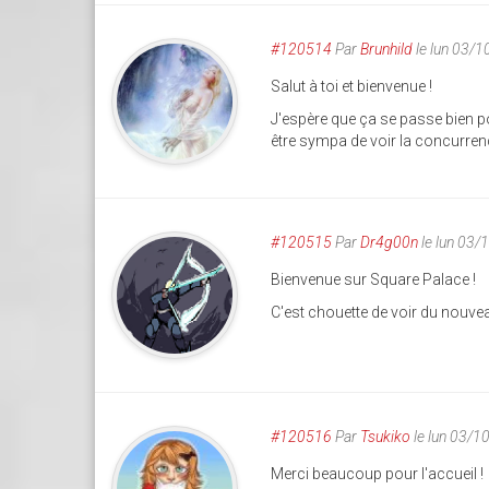
#120514
Par
Brunhild
le lun 03/
Salut à toi et bienvenue !
J'espère que ça se passe bien po
être sympa de voir la concurren
#120515
Par
Dr4g00n
le lun 03
Bienvenue sur Square Palace !
C'est chouette de voir du nouv
#120516
Par
Tsukiko
le lun 03/1
Merci beaucoup pour l'accueil !