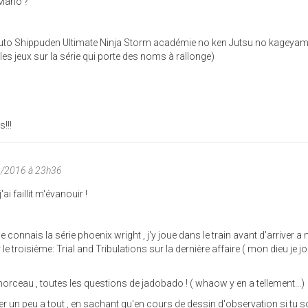
 Mario ?
aruto Shippuden Ultimate Ninja Storm académie no ken Jutsu no kageyam
les jeux sur la série qui porte des noms à rallonge)
!!!
0/2016 à 23h36
i faillit m'évanouir !
e connais la série phoenix wright , j'y joue dans le train avant d'arriver 
e troisième: Trial and Tribulations sur la dernière affaire ( mon dieu je j
orceau , toutes les questions de jadobado ! ( whaow y en a tellement...)
er un peu a tout , en sachant qu'en cours de dessin d'observation si tu s