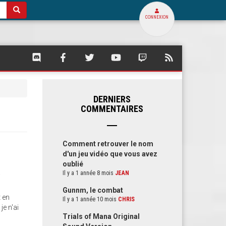
CONNEXION
SQUARE
SQUARE
SQUARE
SQUARE
SQUARE
FLUX
PALACE
PALACE
PALACE
PALACE
PALACE
RSS
SUR
SUR
SUR
SUR
SUR
DE
DISCORD
FACEBOOK
TWITTER
YOUTUBE
TWITCH
SQUARE
PALACE
DERNIERS
COMMENTAIRES
Comment retrouver le nom
d'un jeu vidéo que vous avez
oublié
a
Il y a 1 année 8 mois
JEAN
Gunnm, le combat
t en
Il y a 1 année 10 mois
CHRIS
je n'ai
Trials of Mana Original