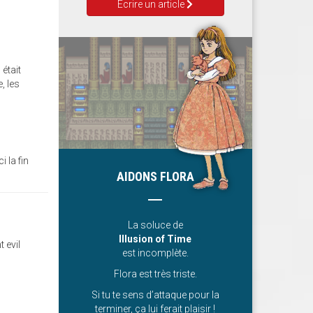
Ecrire un article
 était
, les
i la fin
AIDONS FLORA
La soluce de
Illusion of Time
 evil
est incomplète.
Flora est très triste.
Si tu te sens d’attaque pour la
terminer, ça lui ferait plaisir !