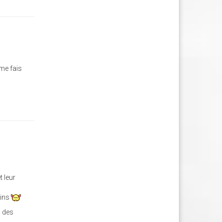
 me fais
 leur
sins
u des