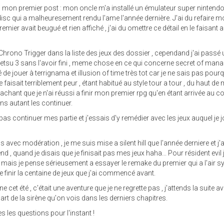
ans mon premier post : mon oncle m'a installé un émulateur super nintendo
 disc qui a malheuresement rendu l'ame l'année dernière. J'ai du refaire 
emier avait beugué et rien affiché , j'ai du omettre ce détail en le faisant a
Chrono Trigger dans la liste des jeux des dossier , cependand j'ai passé
tsu 3 sans l'avoir fini , meme chose en ce qui concerne secret of mana
é de jouer à terrignama et illusion of time très tot car je ne sais pas pour
isait terriblement peur , étant habitué au style tour a tour , du haut de
achant que je n'ai réussi a finir mon premier rpg qu'en étant arrivée au co
ns autant les continuer.
pas continuer mes partie et j'essais d'y remédier avec les jeux auquel je 
avec modération , je me suis mise a silent hill que l'année derniere et j'ai 
end , quand je disais que je finisait pas mes jeux haha... Pour résident evil j
se mais je pense sérieusement a essayer le remake du premier qui a l'air 
e finir la centaine de jeux que j'ai commencé avant.
e cet été , c'était une aventure que je ne regrette pas , j'attends la suite a
art de la sirène qu'on vois dans les derniers chapitres.
s les questions pour l'instant !