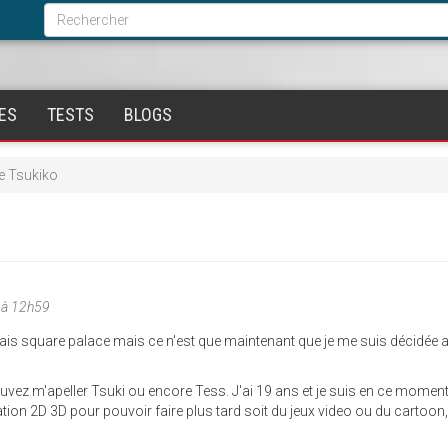
Formulaire
de
Rechercher
recherche
ES
TESTS
BLOGS
e Tsukiko
 à 12h59
ais square palace mais ce n'est que maintenant que je me suis décidée 
vez m'apeller Tsuki ou encore Tess. J'ai 19 ans et je suis en ce momen
on 2D 3D pour pouvoir faire plus tard soit du jeux video ou du cartoon, 