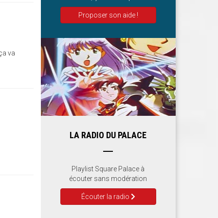
Proposer son aide !
 ça va
LA RADIO DU PALACE
Playlist Square Palace à
écouter sans modération
Écouter la radio