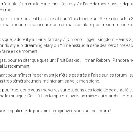
i m'a installé un émulateur et Final fantasy 7 à l'age de mes 7 ans et depui
es rpg.
ge si je me souvient bien , c'était car j'étais bloqué sur Seiken densetsu 3
e de main pour me donner un coup de main ou alors pour recommander d
s que j'adore il y a : Final fantasy 7 , Chrono Tigger , Kingdom Hearts 2 
or du style Ib ,dreaming Mary ou Yume nikki, et la serie des Zero time es
e faire en ce moment.
, pour en citer quelques un : Fruit Basket , Hitman Reborn , Pandora h
'ai lu récemment.
t pour m'inscrire car avant je n'étais pas très à l'aise sur les forum , 
 pas trop téméraire ,mais maintenant sa va je me soigne.
pour moi donc vous me verrez surtout dans des topic de ce genre là et
e la musique. Car il fut un temps ou j'avais un micro qui marchait et ou j
e suis impatiente de pouvoir intéragir avec vous sur ce forum !