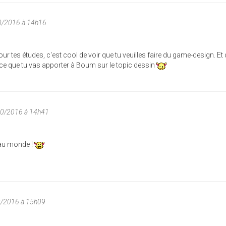
10/2016 à 14h16
ur tes études, c'est cool de voir que tu veuilles faire du game-design. Et
ce que tu vas apporter à Boum sur le topic dessin
/10/2016 à 14h41
eau monde !
0/2016 à 15h09