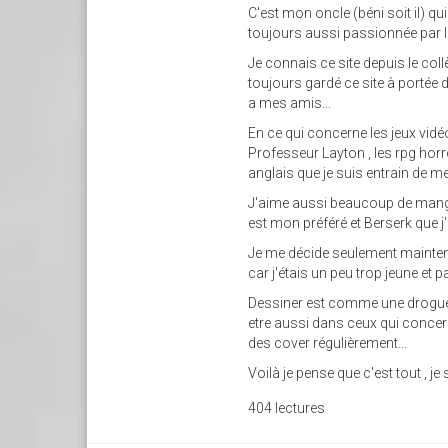
C'est mon oncle (béni soit il) qu
toujours aussi passionnée par l
Je connais ce site depuis le collè
toujours gardé ce site à porté
a mes amis...
En ce qui concerne les jeux vidéo
Professeur Layton , les rpg horr
anglais que je suis entrain de m
J'aime aussi beaucoup de mangas
est mon préféré et Berserk que j
Je me décide seulement maintenan
car j'étais un peu trop jeune et
Dessiner est comme une drogue 
etre aussi dans ceux qui concern
des cover régulièrement...
Voilà je pense que c'est tout , j
404 lectures