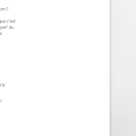
nom ?
que c'est
oyen" du
ux
 le
u