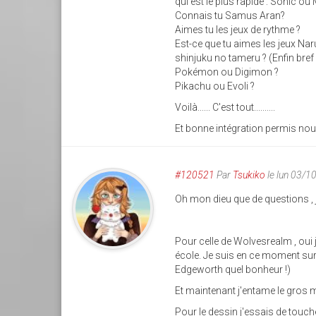
qui est le plus rapide : Sonic ou
Connais tu Samus Aran?
Aimes tu les jeux de rythme ?
Est-ce que tu aimes les jeux N
shinjuku no tameru ? (Enfin bref 
Pokémon ou Digimon ?
Pikachu ou Evoli ?
Voilà...... C'est tout..........
Et bonne intégration permis nous
#120521
Par
Tsukiko
le lun 03/1
Oh mon dieu que de questions , j'a
Pour celle de Wolvesrealm , oui j
école. Je suis en ce moment sur l
Edgeworth quel bonheur !)
Et maintenant j'entame le gros m
Pour le dessin j'essais de touch