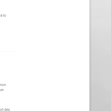
a to
a mon
oue
ort des