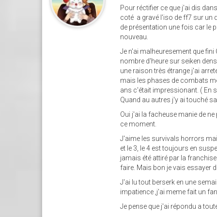
Pour réctifier ce que j'ai dis d
coté a gravé l'iso de ff7 sur un
de présentation une fois car le pr
nouveau.
Je n'ai malheuresement que fini 
nombre d'heure sur seiken dense
une raison très étrange j'ai arret
mais les phases de combats me fa
ans c'était impressionant. ( En s
Quand au autres j'y ai touché sa
Oui j'ai la facheuse manie de ne 
ce moment.
J'aime les survivals horrors mais 
et le 3, le 4 est toujours en susp
jamais été attiré par la franchi
faire. Mais bon je vais essayer d
J'ai lu tout berserk en une semain
impatience ,j'ai meme fait un fan
Je pense que j'ai répondu a toute