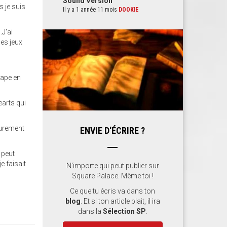
Sound Version
s je suis
Il y a 1 année 11 mois
DOOKIE
.J'ai
es jeux
,
cape en
earts qui
surement
ENVIE D'ÉCRIRE ?
 peut
e faisait
N'importe qui peut publier sur
Square Palace. Même toi !
Ce que tu écris va dans ton
blog
. Et si ton article plait, il ira
dans la
Sélection SP
.