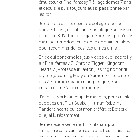
émulateur et Final fantasy 7 à l'age de mes 7 ans
et depuis je suis toujours aussi passionnée par
les rpg.
Je connais ce site depuis le collège si je me
souvient bien , c'était car j'étais bloqué sur Seiken
densetsu 3.J'ai toujours gardé ce site à portée de
main pour me donner un coup de main ou alors
pour recommander des jeux a mes amis...
En ce qui concerne les jeux vidéos que j'adore il y
a : Final fantasy 7 , Chrono Tigger , Kingdom
Hearts 2 , Professeur Layton , les rpg horror du
style Ib ,dreaming Mary ou Yume nikki, et la serie
des Zero time escape en anglais que je suis
entrain de me faire en ce moment.
J'aime aussi beaucoup de mangas, pour en citer
quelques un : Fruit Basket , Hitman Reborn ,
Pandora hearts qui est mon préféré et Berserk
que j'ai lu récemment.
Je me décide seulement maintenant pour
m'inscrire car avant je n'étais pas très à l'aise sur
les forum , surement car j'étais un peu trop jeune