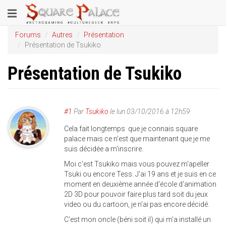
Aller
Toggle
au
contenu
navigation
Forums
Autres
Présentation
principal
Présentation de Tsukiko
Présentation de Tsukiko
#1
Par
Tsukiko
le
lun 03/10/2016 à 12h59
Cela fait longtemps que je connais square
palace mais ce n'est que maintenant que je me
suis décidée a m'inscrire.
Moi c'est Tsukiko mais vous pouvez m'apeller
Tsuki ou encore Tess. J'ai 19 ans et je suis en ce
moment en deuxième année d'école d'animation
2D 3D pour pouvoir faire plus tard soit du jeux
video ou du cartoon, je n'ai pas encore décidé.
C'est mon oncle (béni soit il) qui m'a installé un