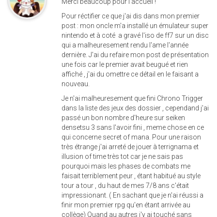
Merci beaucoup pour l'accueil !
Pour réctifier ce que j'ai dis dans mon premier
post : mon oncle m'a installé un émulateur super
nintendo et à coté a gravé l'iso de ff7 sur un disc
qui a malheuresement rendu l'ame l'année
dernière. J'ai du refaire mon post de présentation
une fois car le premier avait beugué et rien
affiché , j'ai du omettre ce détail en le faisant a
nouveau.
Je n'ai malheuresement que fini Chrono Trigger
dans la liste des jeux des dossier , cependand j'ai
passé un bon nombre d'heure sur seiken
densetsu 3 sans l'avoir fini , meme chose en ce
qui concerne secret of mana. Pour une raison
très étrange j'ai arreté de jouer à terrignama et
illusion of time très tot car je ne sais pas
pourquoi mais les phases de combats me
faisait terriblement peur , étant habitué au style
tour a tour , du haut de mes 7/8 ans c'était
impressionant. ( En sachant que je n'ai réussi a
finir mon premier rpg qu'en étant arrivée au
collège) Quand au autres j'y ai touché sans