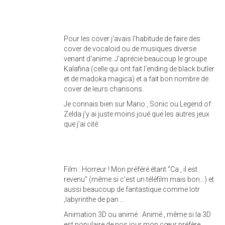
Pour les cover j'avais l'habitude de faire des
cover de vocaloid ou de musiques diverse
venant d'anime. J'aprécie beaucoup le groupe
Kalafina (celle qui ont fait l'ending de black butler
et de madoka magica) et a fait bon nombre de
cover de leurs chansons.
Je connais bien sur Mario , Sonic ou Legend of
Zelda j'y ai juste moins joué que les autres jeux
que j'ai cité.
Film : Horreur ! Mon préféré étant "Ca , il est
revenu" (même si c'est un téléfilm mais bon...) et
aussi beaucoup de fantastique comme lotr
,labyrinthe de pan ...
Animation 3D ou animé : Animé , même si la 3D
est populaire de nos jour mon cœur préfère