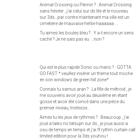
Animal Crossing ou Pikmin ? : Animal Crossing
sans hésiter , j'ai celui sur ds lite et le nouveau
sur 3ds , par contre maintenant ma ville est un
cimetière de mauvaise herbe haaaaaa ....
Tu aimes les boules bleu ? : Y a il encore un sens
caché ? Je ne sais pas eu ....non ?
Qui est le plus rapide Sonic ou mario ? : GOTTA
GO FAST * veuillez insérer un theme tout moche
en son windows de green hill zone*
Connais tu samus aran ? : La fille de métroid , je
me souviens avoir joué au deuxième en étant
gosse et avoir été coincé dans une pièce du
premier niveau, tristesse...
Aimes tu les jeux de rythmes ? : Beaucoup , j'ai
joué a taiko no tatsujin sur ds , je joue aussi a
osu de temps en temps et j'ai ff rythm curtain call
limited edition pour la 3ds youhou !