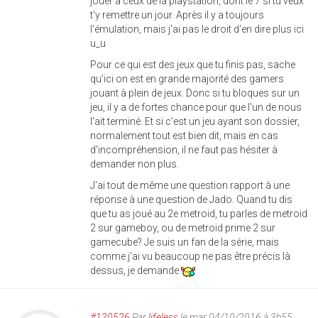
jouer à ceux de la playstation, dont le 7 si tu veux
t'y remettre un jour. Après il y a toujours
l'émulation, mais j'ai pas le droit d'en dire plus ici
u_u
Pour ce qui est des jeux que tu finis pas, sache
qu'ici on est en grande majorité des gamers
jouant à plein de jeux. Donc si tu bloques sur un
jeu, il y a de fortes chance pour que l'un de nous
l'ait terminé. Et si c'est un jeu ayant son dossier,
normalement tout est bien dit, mais en cas
d'incompréhension, il ne faut pas hésiter à
demander non plus.
J'ai tout de même une question rapport à une
réponse à une question de Jado. Quand tu dis
que tu as joué au 2e metroid, tu parles de metroid
2 sur gameboy, ou de metroid prime 2 sur
gamecube? Je suis un fan de la série, mais
comme j'ai vu beaucoup ne pas être précis là
dessus, je demande
#120526
Par
lifeless
le mar 04/10/2016 à 3h55