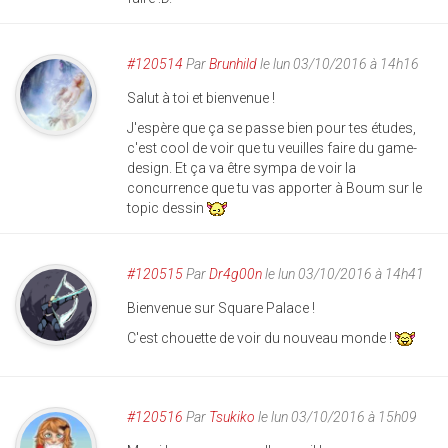
#120514
Par
Brunhild
le lun 03/10/2016 à 14h16
Salut à toi et bienvenue !
J'espère que ça se passe bien pour tes études,
c'est cool de voir que tu veuilles faire du game-
design. Et ça va être sympa de voir la
concurrence que tu vas apporter à Boum sur le
topic dessin
#120515
Par
Dr4g00n
le lun 03/10/2016 à 14h41
Bienvenue sur Square Palace !
C'est chouette de voir du nouveau monde !
#120516
Par
Tsukiko
le lun 03/10/2016 à 15h09