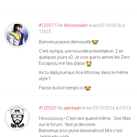
#120517
Par
Wolvesrealm
le lun 03/10/2016 à
15h25
Bienvenue jeune demoiselle
C'est sympa, une nouvelle présentation. 2 en
quelques jours xD. Je vois que tu aimes les Zero
Escape,tu me fais plaisir
As tu déjà joué aux Ace Attorney dans le même
style ?
Passe du bon temps ici
#120520
Par
jadobado
le lun 03/10/2016 à 21h19
Hoooooooy ! C'est rare quand même... Des filles
sur le forum.. Non je déconne.
Bienvenue à toi jeune dessinatrice! Moi c'est
Jadobado voilà.