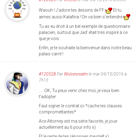
Waouh ! J'adore tes dessins de FF
Et tu
aimes aussi Kalafina ! On va bien s'entendre
Tu as eu droit à un bel exemple de questionnaire
palacien, surtout que Jad' était très inspiré à ce
que je vois.
Enfin, je te souhaite la bienvenue dans notre beau
palais carré !
#120528
Par
Wolvesrealm
le mar 04/10/2016 à
7h13
......OK, Tu peux venir chez moi, je veux bien
t'adopter
Faut signer le contrat ici *cache les clauses
compromettantes*
Ace Attorney est ma série favorite, je joue
actuellement au 6 pour info x)
Et le reste de tes réponses me plaît x)