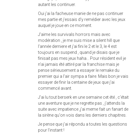
autant les continuer.
Oui j'ai la facheuse manie de ne pas continuer
mes partie et j'essais d'y remédier avec les jeux
auquel je joue en ce moment.
J'aime les survivals horrors mais avec
modération , je me suis mise a silent hill que
l'année derniere et j'ai fini le 2 et le 3, le 4 est
toujours en suspend , quand je disais que je
finisait pas mes jeux haha... Pour résident evil je
n'ai jamais été attiré par la franchise mais je
pense sérieusement a essayer le remake du
premier qui a l'air sympa a faire. Mais bon je vais
essayer de finir la centaine de jeux que j'ai
commencé avant.
J'ai lu tout berserk en une semaine cet été , c'était
une aventure que je ne regrette pas , j'attends la
suite avec impatience ,j'ai meme fait un fanart de
la sirène qu'on vois dans les derniers chapitres.
Je pense que j'ai répondu a toutes les questions
pour l'instant !