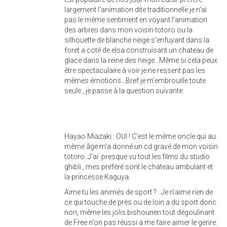
largement l'animation dite traditionnelle je n'ai
pas le même sentiment en voyant l'animation
des arbres dans mon voisin totoro ou la
silhouette de blanche neige s'enfuyant dans la
foret a coté de elsa construisant un chateau de
glace dans la reine des neige...Même si cela peux
être spectaculaire à voir je ne ressent pas les
mêmes émotions...Bref je m'embrouille toute
seule , je passe à la question suivante.
Hayao Miazaki : OUI ! C'est le même oncle qui au
même âge m'a donné un cd gravé de mon voisin
totoro. J'ai presque vu tout les films du studio
ghibli , mes préféré sont le chateau ambulant et
la princesse Kaguya.
Aime tu les animés de sport ? : Je n'aime rien de
ce qui touche de près ou de loin a du sport donc
non, même les jolis bishounen tout dégoulinant
de Free n'on pas réussi a me faire aimer le genre.