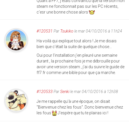
Quant à FF7, j'etais convaincu que la version non
steam ne fonctionnait pas sur les PC récents,
c'esr une bonne chose alors
#120531
Par
Tsukiko
le mar 04/10/2016 à 11h24
Ha voilà qui explique tout alors ! Je me disais
bien que c'était la suite de quelque chose...
Oui pour l'installation j'en pleuré une semaine
durant , la prochaine fois je me débrouille pour
avoir une version steam , j'ai du suivre le guide de
ff7.fr comme une bible pour que ça marche.
#120533
Par
Senki
le mar 04/10/2016 à 12h38
Je me rappelle qu'à une époque, on disait
"Bienvenue chez les fous". Donc bienvenue chez
les fous
J'espère que tu te plairas ici !