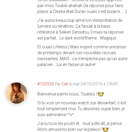
par miss Tsukiiii ahahah (la réponse pour faire
plaisir à Cleska était Duran ouais il est bizarre..... )
J'ai aussi beaucoup aimé ton interprétation de
lumière ou ténèbres. Ça faisait à la base
référence à Seiken Densetsu 3 mais ta réponse
est parfait... Le dark world'theme... Magique.
Et ouais Lifeless j'étais inspiré comme une brise
de printemps devant ces nouvelles recrues
naissantes. MAIS : ca n'empêche pas qu'un autre
palacien... Lui en fasse un autre!
#120535
Par
Ciel
le mar 04/10/2016 à 13h35
Bienvenue parmi nous, Tsukiko !
Si tu vois un nouveau watch sur deviantart, c'est
tout simplement moi. Tu dessines super bien, je
suis admirative ! ^v^
J'ai lu tous les posts et... tout a été dit, je pense.
Alors amuse-toi bien sur le palace !