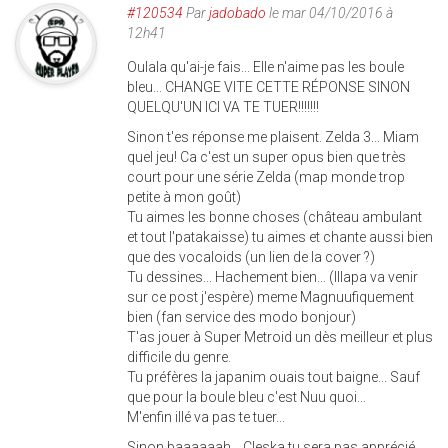
#120534
Par
jadobado
le mar 04/10/2016 à
12h41
Oulala qu'ai-je fais... Elle n'aime pas les boule
bleu... CHANGE VITE CETTE RÉPONSE SINON
QUELQU'UN ICI VA TE TUER!!!!!!!
Sinon t'es réponse me plaisent. Zelda 3... Miam
quel jeu! Ca c'est un super opus bien que très
court pour une série Zelda (map monde trop
petite à mon goût)
Tu aimes les bonne choses (château ambulant
et tout l'patakaisse) tu aimes et chante aussi bien
que des vocaloids (un lien de la cover ?)
Tu dessines... Hachement bien... (Illapa va venir
sur ce post j'espère) meme Magnuufiquement
bien (fan service des modo bonjour)
T'as jouer à Super Metroid un dès meilleur et plus
difficile du genre.
Tu préfères la japanim ouais tout baigne... Sauf
que pour la boule bleu c'est Nuu quoi...
M'enfin illé va pas te tuer...
Sinon baaaaaah... Cleska tu sera pas apprécié