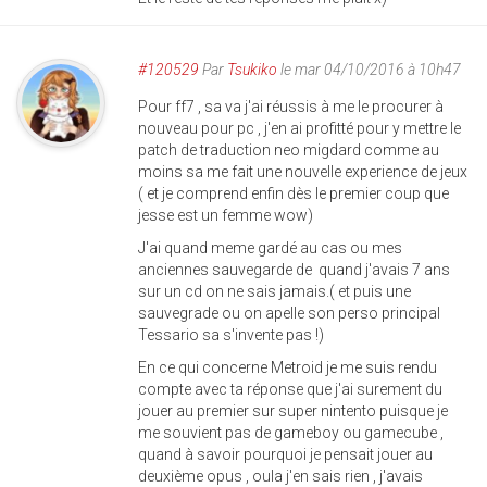
#120529
Par
Tsukiko
le mar 04/10/2016 à 10h47
Pour ff7 , sa va j'ai réussis à me le procurer à
nouveau pour pc , j'en ai profitté pour y mettre le
patch de traduction neo migdard comme au
moins sa me fait une nouvelle experience de jeux
( et je comprend enfin dès le premier coup que
jesse est un femme wow)
J'ai quand meme gardé au cas ou mes
anciennes sauvegarde de quand j'avais 7 ans
sur un cd on ne sais jamais.( et puis une
sauvegrade ou on apelle son perso principal
Tessario sa s'invente pas !)
En ce qui concerne Metroid je me suis rendu
compte avec ta réponse que j'ai surement du
jouer au premier sur super nintento puisque je
me souvient pas de gameboy ou gamecube ,
quand à savoir pourquoi je pensait jouer au
deuxième opus , oula j'en sais rien , j'avais