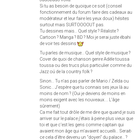
Si tu as besoin de quoique ce soit (conseil
fonctionnement du forum faire des cadeaux au
modérateur et leur faire les yeux doux) hésites
surtout mais SURTOOOOUT pas.
Tu dessines mais... Quel style ? Réaliste ?
Cartoon ? Manga ? BD ? Moi je serai juste ébahi
de voir tes dessins
Tu parles de musique... Quel style de musique ?
Cover de quoi de chanson genre Adèle toussa
toussa ou des trucs plus particulier comme du
Jazz oú de la country folk ?
Sinon... Tu n'as pas parler de Mario / Zelda ou
Sonic... J'espère que tu connais ses jeux là au
moins de nom ? (Oui je deviens de moins en
moins exigent avec les nouveaux.... L'âge
sûrement)
Ca me fait tout drôle de me dire que quand je suis
arriver sur le palace j'étais à peine plus vieux que
toi et que c'est les gens comme captain qui
avaient mon âge qui m'avaient accueilli... Serait-
ce cela d'être devenu un "doyen" du palace... ?