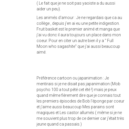
( Le fait que je ne soit pas yaoiste a du aussi
aider un peu).
Les animés d'amour : Je ne regardais que ca au
collège , depuis j'en ai eu une petite indigestion.
Fruit basket est le premier animé et manga que
j'ai vu donc il aura toujours un place dans mon
coeur. Pour en citer un autre bien il y a " Full
Moon who sagashite" que j'ai aussi beaucoup
aimé.
Préférence cartoon ou japanimation : Je
mentirais si je ne disait pas japanimation (Mob
psycho 100 a tout pété cet été !) mais je peux
quand même fièrement dire que je connais tout
les premiers épisodes de Bob l'éponge par coeur
et j'aime aussi beaucoup Mes parains sont
magiques et Les castor allumés ( même si je ne
me souvient plus trop de ce dernier car j'était très
jeune quand ca passais.)