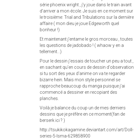
série phoenix wright , j'y joue dans le train avant
d'arriver a mon école. Je suis en ce moment sur
le troisième: Trial and Tribulations sur la dernière
affaire ( mon dieu je joue Edgeworth quel
bonheur !)
Et maintenant j'entame le gros morceau , toutes
les questions de jadobado ! ( whaow y en a
tellement...)
Pour le dessin j'essais de toucher un peu a tout ,
en sachant qu'en cours de dessin d'observation
si tu sort des yeux d'anime on va te regarder
bizarre hein. Mais mon style personnel se
rapproche beaucoup du manga puisque j'ai
commencé a dessiner en recopiant des
planches.
Voilà je balance du coup un de mes derniers
dessins que je préfère en ce moment(fan de
berserk ici ? )
http://tsukikokagamine.deviantart.com/art/Doll-
series-5-Isma-629858900