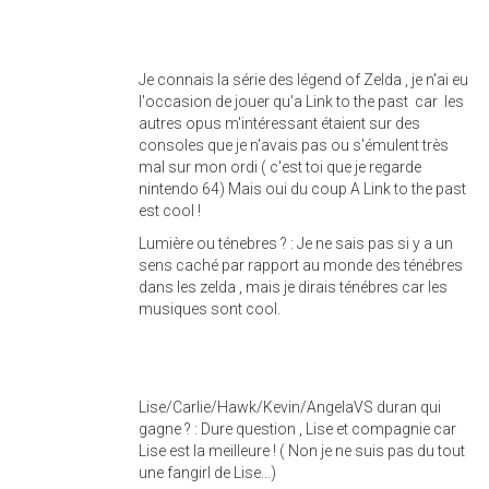
Je connais la série des légend of Zelda , je n'ai eu
l'occasion de jouer qu'a Link to the past car les
autres opus m'intéressant étaient sur des
consoles que je n'avais pas ou s'émulent très
mal sur mon ordi ( c'est toi que je regarde
nintendo 64) Mais oui du coup A Link to the past
est cool !
Lumière ou ténebres ? : Je ne sais pas si y a un
sens caché par rapport au monde des ténébres
dans les zelda , mais je dirais ténébres car les
musiques sont cool.
Lise/Carlie/Hawk/Kevin/AngelaVS duran qui
gagne ? : Dure question , Lise et compagnie car
Lise est la meilleure ! ( Non je ne suis pas du tout
une fangirl de Lise...)