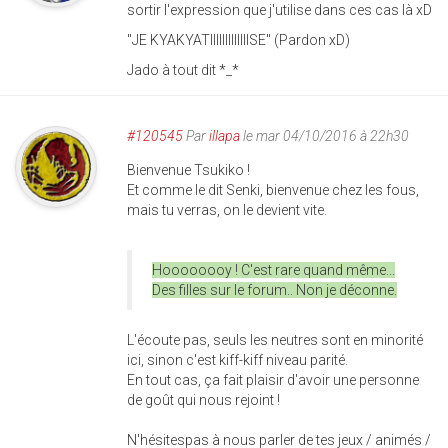
sortir l'expression que j'utilise dans ces cas là xD
"JE KYAKYATIIIIIIIIIIIIISE" (Pardon xD)
Jado à tout dit *_*
#120545
Par
illapa
le mar 04/10/2016 à 22h30
Bienvenue Tsukiko !
Et comme le dit Senki, bienvenue chez les fous,
mais tu verras, on le devient vite.
Hoooooooy ! C'est rare quand même...
Des filles sur le forum.. Non je déconne.
L'écoute pas, seuls les neutres sont en minorité
ici, sinon c'est kiff-kiff niveau parité.
En tout cas, ça fait plaisir d'avoir une personne
de goût qui nous rejoint !
N'hésitespas à nous parler de tes jeux / animés /