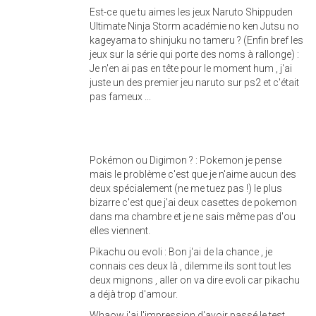
Est-ce que tu aimes les jeux Naruto Shippuden
Ultimate Ninja Storm académie no ken Jutsu no
kageyama to shinjuku no tameru ? (Enfin bref les
jeux sur la série qui porte des noms à rallonge) :
Je n'en ai pas en tête pour le moment hum , j'ai
juste un des premier jeu naruto sur ps2 et c'était
pas fameux ...
Pokémon ou Digimon ? : Pokemon je pense
mais le problème c'est que je n'aime aucun des
deux spécialement (ne me tuez pas !) le plus
bizarre c'est que j'ai deux casettes de pokemon
dans ma chambre et je ne sais même pas d'ou
elles viennent.
Pikachu ou evoli : Bon j'ai de la chance , je
connais ces deux là , dilemme ils sont tout les
deux mignons , aller on va dire evoli car pikachu
a déjà trop d'amour.
Whaow j'ai l'impression d'avoir passé le test