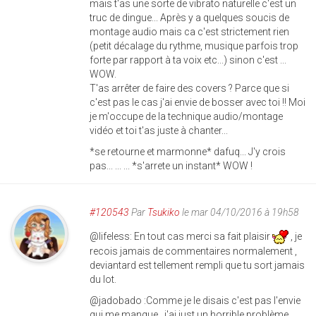
mais t'as une sorte de vibrato naturelle c'est un
truc de dingue... Après y a quelques soucis de
montage audio mais ca c'est strictement rien
(petit décalage du rythme, musique parfois trop
forte par rapport à ta voix etc...) sinon c'est ...
WOW.
T'as arrêter de faire des covers ? Parce que si
c'est pas le cas j'ai envie de bosser avec toi !! Moi
je m'occupe de la technique audio/montage
vidéo et toi t'as juste à chanter...
*se retourne et marmonne* dafuq... J'y crois
pas... ... ... *s'arrete un instant* WOW !
#120543
Par
Tsukiko
le mar 04/10/2016 à 19h58
@lifeless: En tout cas merci sa fait plaisir
, je
recois jamais de commentaires normalement ,
deviantard est tellement rempli que tu sort jamais
du lot.
@jadobado :Comme je le disais c'est pas l'envie
qui me manque , j'ai just un horrible problème