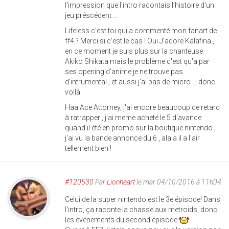
l'impression que l'intro racontais l'histoire d'un
jeu préscédent ..
Lifeless c'est toi qui a commenté mon fanart de
ff4 ? Merci si c'est le cas ! Oui J'adore Kalafina ,
en ce moment je suis plus sur la chanteuse
Akiko Shikata mais le problème c'est qu'à par
ses opening d'anime je ne trouve pas
d'intrumental , et aussi j'ai pas de micro ... donc
voilà.
Haa Ace Attorney, j'ai encore beaucoup de retard
à ratrapper , j'ai meme acheté le 5 d'avance
quand il été en promo sur la boutique nintendo ,
j'ai vu la bande annonce du 6 , alala il a l'air
tellement bien !
#120530
Par
Lionheart
le mar 04/10/2016 à 11h04
Celui de la super nintendo est le 3e épisode! Dans
l'intro, ça raconte la chasse aux metroids, donc
les événements du second épisode