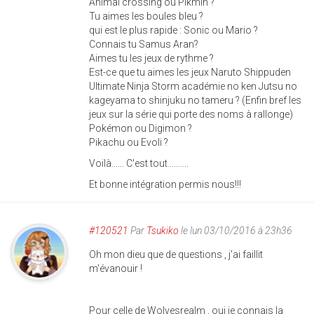
Animal crossing ou Pikmin ?
Tu aimes les boules bleu ?
qui est le plus rapide : Sonic ou Mario ?
Connais tu Samus Aran?
Aimes tu les jeux de rythme ?
Est-ce que tu aimes les jeux Naruto Shippuden
Ultimate Ninja Storm académie no ken Jutsu no
kageyama to shinjuku no tameru ? (Enfin bref les
jeux sur la série qui porte des noms à rallonge)
Pokémon ou Digimon ?
Pikachu ou Evoli ?
Voilà...... C'est tout..........
Et bonne intégration permis nous!!!
#120521
Par
Tsukiko
le lun 03/10/2016 à 23h36
Oh mon dieu que de questions , j'ai faillit
m'évanouir !
Pour celle de Wolvesrealm , oui je connais la