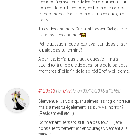
des isos à graver que de les faire tourner sur un
bon émulateur. Et encore, les bons sites d'isos
francophones étaient pas si simples que ça à
trouver...
Tu es dessinatrice? Ca va intéresser Ciel ça, elle
est aussi dessinatrice
Petite question : quels jeux ayant un dossier sur
le palace as-tu terminé?
A part ça, je n'ai pas d'autre question, mais
attend toi à une pluie de questions de la part des
membres d'ici la fin de la soirée! Bref, wellllcome!
#120513
Par
Myst
le lun 03/10/2016 à 13h58
Bienvenue ! Je vois que tu aimes les rpg d'horreur
mais aimes tu également les survival horror ?
(Resident evil etc...).
Concernant Berserk, si tu n'a pas tout lu, je te
conseille fortement et t'encourage vivement à le
faire :D.