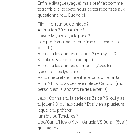
Enfin je divague (vague) mais bref fait comme il
te semble ici et épate nous de tes réponses aux
questionnaire.... Que voici.
Film : horreur ou comique ?
Animation 3D ou Animé ?
Hayao Miyazaki ça te parle ?
Ton préférer si ça te parle (mais je pense que
oui... :D)
Aimes tu les animés de sport ? (Haikyuu! Ou
Kuroko's Basket par exemple)
Aimes tu les animes d'amour ? (Avec les
lycéens... Les lycéennes...)
As tu une préférence entre le cartoon et la Jap
Anim ? Et si tu as dès exemple de Cartoon (moi
perso c'est le laboratoire de Dexter :D)
Jeux : Connais tu la série des Zelda ? Si oui y as
tu jouer ? Si oui auxquels ? Et si y'en a plusieurs
lequel a tu préférer.
lumière ou Ténèbres ?
Lise/Carlie/Hawk/Kevin/Angela VS Duran (5vs1)
qui gagne ?