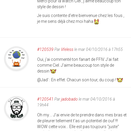
Merci pour la watch Ciel , j'aime beaucoup ton
style de dessin !
Je suis contente d'etre bienvenue chez les fous ,
je me sens déjà chez moi haha
#120539
Par
lifeless
le mar 04/10/2016 à 17h55
Oui, j'ai commenté ton fanart de FFIV. J'ai fait
comme Ciel. J'aime beaucoup ton style de
dessin
@Jad' : En effet. Chacun son tour, du coup !
#120541
Par
jadobado
le mar 04/10/2016 à
19h44
Oh my.... J'ai envie de te prendre dans mes bras et
de pleurer tellement t'as un potentiel de ouf !!!
WOW cette voix... Elle est pas toujours "juste"