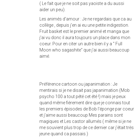
( Le fait que je ne soit pas yaoiste a du aussi
aider un peu).
Les animés d'amour : Je ne regardais que ca au
collège , depuis j'en ai eu une petite indigestion.
Fruit basket est le premier animé et manga que
j'ai vu donc il aura toujours un place dans mon
coeur. Pour en citer un autre bien il y a " Full
Moon who sagashite" que j'ai aussi beaucoup
aimé.
Préférence cartoon ou japanimation : Je
mentirais si je ne disait pas japanimation (Mob
psycho 100 a tout pété cet été !) mais je peux
quand même fièrement dire que je connais tout
les premiers épisodes de Bob l'éponge par coeur
et j'aime aussi beaucoup Mes parains sont
magiques et Les castor allumés ( même si je ne
me souvient plus trop de ce dernier car j'était très
jeune quand ca passais.)