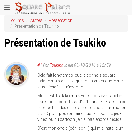
Aller
Toggle
au
contenu
navigation
Forums
Autres
Présentation
principal
Présentation de Tsukiko
Présentation de Tsukiko
#1
Par
Tsukiko
le
lun 03/10/2016 à 12h59
Cela fait longtemps que je connais square
palace mais ce n'est que maintenant que je me
suis décidée a m'inscrire.
Moi c'est Tsukiko mais vous pouvez m'apeller
Tsuki ou encore Tess. J'ai 19 ans et je suis en ce
moment en deuxième année d'école d'animation
2D 3D pour pouvoir faire plus tard soit du jeux
video ou du cartoon, je n'ai pas encore décidé.
C'est mon oncle (béni soit il) qui m'a installé un