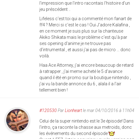
l'impression que l'intro racontais l'histoire d'un
jeu préscédent ..
Lifeless c'est toi qui a commenté mon fanart de
ff4 ? Merci si c'est le cas ! Oui J'adore Kalafina ,
en ce moment je suis plus sur la chanteuse
Akiko Shikata mais le problème c'est qu'à par
ses opening d'anime je ne trouve pas
d'intrumental , et aussi j'ai pas de micro ... donc
voilà.
Haa Ace Attorney, j'ai encore beaucoup de retard
à ratrapper , j'ai meme acheté le 5 d'avance
quand il été en promo sur la boutique nintendo ,
j'ai vu la bande annonce du 6 , alala il a l'air
tellement bien !
#120530
Par
Lionheart
le mar 04/10/2016 à 11h04
Celui de la super nintendo est le 3e épisode! Dans
l'intro, ça raconte la chasse aux metroids, donc
les événements du second épisode