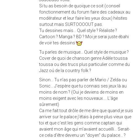
Si tu as besoin de quoique ce soit (conseil
fonctionnement du forum faire des cadeaux au
modérateur et leur faire les yeux doux) hésites
surtout mais SURTOOOOUT pas.
Tu dessines mais... Quel style ? Réaliste ?
Cartoon ? Manga ? BD ? Moi je serai juste ébahi
de voir tes dessins
Tu parles de musique... Quel style de musique ?
Cover de quoi de chanson genre Adèle toussa
toussa ou des trucs plus particulier comme du
Jazz oú de la country folk ?
Sinon... Tu n'as pas parler de Mario / Zelda ou
Sonic... J'espère que tu connais ses jeux là au
moins de nom ? (Oui je deviens de moins en
moins exigent avec les nouveaux.... L'âge
sûrement)
Ca me fait tout drôle de me dire que quand je suis
arriver sur le palace j'étais à peine plus vieux que
toi et que c'est les gens comme captain qui
avaient mon âge qui m'avaient accueilli... Serait-
ce cela d'être devenu un "doyen" du palace... ?