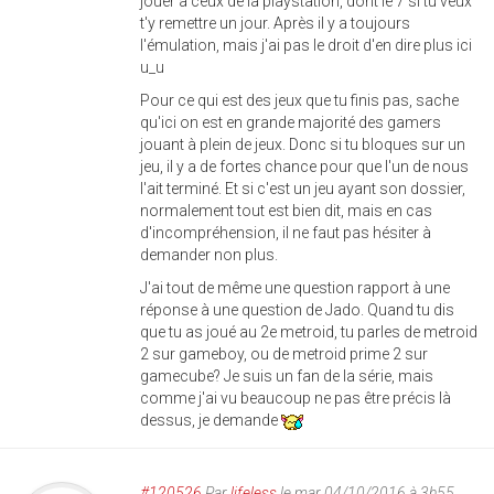
jouer à ceux de la playstation, dont le 7 si tu veux
t'y remettre un jour. Après il y a toujours
l'émulation, mais j'ai pas le droit d'en dire plus ici
u_u
Pour ce qui est des jeux que tu finis pas, sache
qu'ici on est en grande majorité des gamers
jouant à plein de jeux. Donc si tu bloques sur un
jeu, il y a de fortes chance pour que l'un de nous
l'ait terminé. Et si c'est un jeu ayant son dossier,
normalement tout est bien dit, mais en cas
d'incompréhension, il ne faut pas hésiter à
demander non plus.
J'ai tout de même une question rapport à une
réponse à une question de Jado. Quand tu dis
que tu as joué au 2e metroid, tu parles de metroid
2 sur gameboy, ou de metroid prime 2 sur
gamecube? Je suis un fan de la série, mais
comme j'ai vu beaucoup ne pas être précis là
dessus, je demande
#120526
Par
lifeless
le mar 04/10/2016 à 3h55