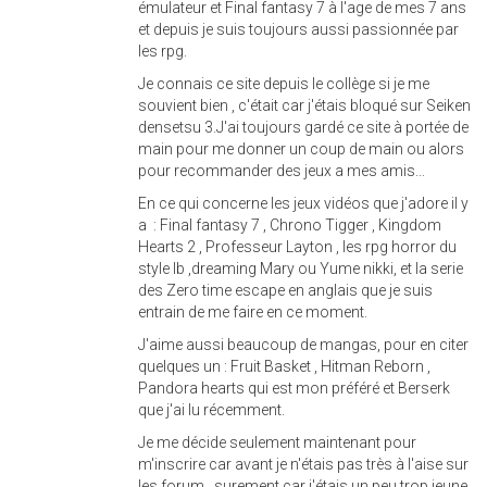
émulateur et Final fantasy 7 à l'age de mes 7 ans
et depuis je suis toujours aussi passionnée par
les rpg.
Je connais ce site depuis le collège si je me
souvient bien , c'était car j'étais bloqué sur Seiken
densetsu 3.J'ai toujours gardé ce site à portée de
main pour me donner un coup de main ou alors
pour recommander des jeux a mes amis...
En ce qui concerne les jeux vidéos que j'adore il y
a : Final fantasy 7 , Chrono Tigger , Kingdom
Hearts 2 , Professeur Layton , les rpg horror du
style Ib ,dreaming Mary ou Yume nikki, et la serie
des Zero time escape en anglais que je suis
entrain de me faire en ce moment.
J'aime aussi beaucoup de mangas, pour en citer
quelques un : Fruit Basket , Hitman Reborn ,
Pandora hearts qui est mon préféré et Berserk
que j'ai lu récemment.
Je me décide seulement maintenant pour
m'inscrire car avant je n'étais pas très à l'aise sur
les forum , surement car j'étais un peu trop jeune