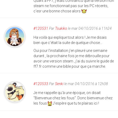
Quant à FF7, j'etais convaincu que la version non
steam ne fonctionnait pas sur les PC récents,
c'esr une bonne chose alors
#120531
Par
Tsukiko
le mar 04/10/2016 à 11h24
Ha voilà qui explique tout alors ! Je me disais
bien que c'était la suite de quelque chose...
Oui pour l'installation j'en pleuré une semaine
durant , la prochaine fois je me débrouille pour
avoir une version steam , j'ai du suivre le guide de
ff7.fr comme une bible pour que ça marche.
#120533
Par
Senki
le mar 04/10/2016 à 12h38
Je me rappelle qu'à une époque, on disait
"Bienvenue chez les fous". Donc bienvenue chez
les fous
J'espère que tu te plairas ici !