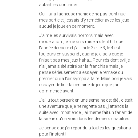
autant les continuer.
Oui j'ai la facheuse manie de ne pas continuer
mes partie et j'essais d'y remédier avec les jeux
auquel je joue en ce moment.
J'aime les survivals horrors mais avec
modération , je me suis mise a silent hill que
l'année derniere et j'ai fini le 2 et le 3, le 4 est
toujours en suspend , quand je disais que je
finisait pas mes jeux haha... Pour résident evil je
n'ai jamais été attiré par la franchise mais je
pense sérieusement a essayer le remake du
premier qui a l'air sympa a faire. Mais bon je vais
essayer de finir la centaine de jeux que j'ai
commencé avant.
J'ai lu tout berserk en une semaine cet été , c'était
une aventure que je ne regrette pas , j'attends la
suite avec impatience ,j'ai meme fait un fanart de
la sirène qu'on vois dans les derniers chapitres.
Je pense que j'ai répondu a toutes les questions
pour l'instant !