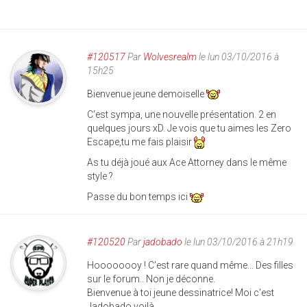
#120517
Par
Wolvesrealm
le lun 03/10/2016 à
15h25
Bienvenue jeune demoiselle
C'est sympa, une nouvelle présentation. 2 en
quelques jours xD. Je vois que tu aimes les Zero
Escape,tu me fais plaisir
As tu déjà joué aux Ace Attorney dans le même
style ?
Passe du bon temps ici
#120520
Par
jadobado
le lun 03/10/2016 à 21h19
Hoooooooy ! C'est rare quand même... Des filles
sur le forum.. Non je déconne.
Bienvenue à toi jeune dessinatrice! Moi c'est
Jadobado voilà.