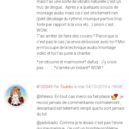
mais t'as une sorte de vibrato naturelle c'est un
truc de dingue... Après y a quelques soucis de
montage audio mais ca c'est strictement rien
(petit décalage du rythme, musique parfois trop
forte par rapport à ta voix etc...) sinon c'est ...
WOW.
T'as arrêter de faire des covers ? Parce que si
c'est pas le cas j'ai envie de bosser avec toi !! Moi
je m'occupe de la technique audio/montage
vidéo et toi t'as juste à chanter...
*se retourne et marmonne* dafuq... J'y crois
pas... ... ... *s'arrete un instant* WOW !
#120543
Par
Tsukiko
le mar 04/10/2016 à 19h58
@lifeless: En tout cas merci sa fait plaisir
, je
recois jamais de commentaires normalement ,
deviantard est tellement rempli que tu sort jamais
du lot.
@jadobado :Comme je le disais c'est pas l'envie
qui me manque , j'ai just un horrible problème