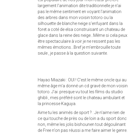
largement l'animation dite traditionnelle je n'ai
pas le même sentiment en voyant l'animation
des arbres dans mon voisin totoro ou la
silhouette de blanche neige s'enfuyant dans la
foret a coté de elsa construisant un chateau de
glace dans la reine des neige...Même si cela peux
être spectaculaire à voir je ne ressent pas les
mêmes émotions...Bref je m'embrouille toute
seule , je passe à la question suivante.
Hayao Miazaki : OUI ! C'est le même oncle qui au
même âge m'a donné un cd gravé de mon voisin
totoro. J'ai presque vu tout les films du studio
ghibli , mes préféré sont le chateau ambulant et
la princesse Kaguya.
Aime tu les animés de sport ? : Je n'aime rien de
ce qui touche de près ou de loin a du sport donc
non, même les jolis bishounen tout dégoulinant
de Free n'on pas réussi a me faire aimer le genre.