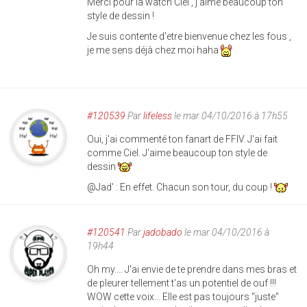
Merci pour la watch Ciel , j'aime beaucoup ton
style de dessin !
Je suis contente d'etre bienvenue chez les fous ,
je me sens déjà chez moi haha
#120539
Par
lifeless
le mar 04/10/2016 à 17h55
Oui, j'ai commenté ton fanart de FFIV. J'ai fait
comme Ciel. J'aime beaucoup ton style de
dessin
@Jad' : En effet. Chacun son tour, du coup !
#120541
Par
jadobado
le mar 04/10/2016 à
19h44
Oh my.... J'ai envie de te prendre dans mes bras et
de pleurer tellement t'as un potentiel de ouf !!!
WOW cette voix... Elle est pas toujours "juste"