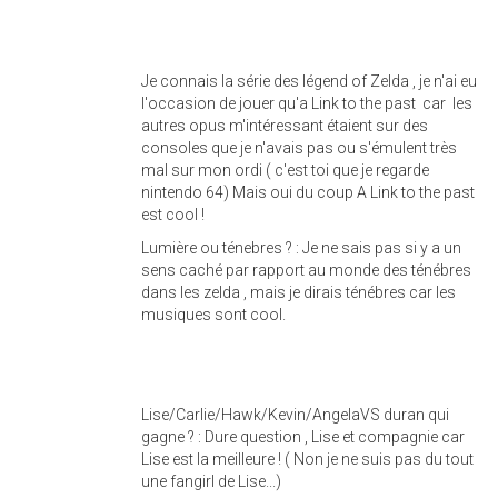
Je connais la série des légend of Zelda , je n'ai eu
l'occasion de jouer qu'a Link to the past car les
autres opus m'intéressant étaient sur des
consoles que je n'avais pas ou s'émulent très
mal sur mon ordi ( c'est toi que je regarde
nintendo 64) Mais oui du coup A Link to the past
est cool !
Lumière ou ténebres ? : Je ne sais pas si y a un
sens caché par rapport au monde des ténébres
dans les zelda , mais je dirais ténébres car les
musiques sont cool.
Lise/Carlie/Hawk/Kevin/AngelaVS duran qui
gagne ? : Dure question , Lise et compagnie car
Lise est la meilleure ! ( Non je ne suis pas du tout
une fangirl de Lise...)