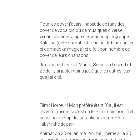
Pour les cover j'avais l'habitude de faire des
cover de vocaloid ou de musiques diverse
venant d'anime. J'aprécie beaucoup le groupe
Kalafina (celle qui ont fait l'ending de black butler
et de madoka magica) et a fait bon nombre de
cover de leurs chansons.
Je connais bien sur Mario , Sonic ou Legend of
Zelda j'y ai juste moins joué que les autres jeux
que j'ai cité.
Film : Horreur ! Mon préféré étant "Ca , il est
revenu" (même si c'est un téléfilm mais bon...) et
aussi beaucoup de fantastique comme lotr
,labyrinthe de pan ...
Animation 3D ou animé : Animé , même si la 3D
est populaire de nos jour mon cœur préfère