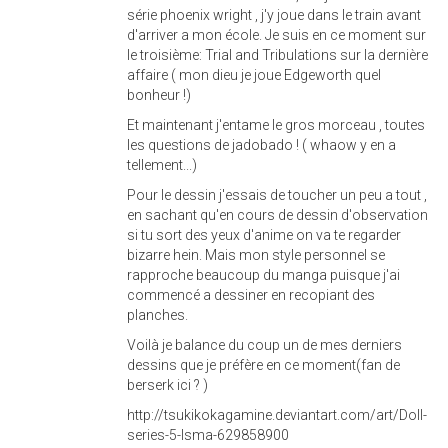
série phoenix wright , j'y joue dans le train avant
d'arriver a mon école. Je suis en ce moment sur
le troisième: Trial and Tribulations sur la dernière
affaire ( mon dieu je joue Edgeworth quel
bonheur !)
Et maintenant j'entame le gros morceau , toutes
les questions de jadobado ! ( whaow y en a
tellement...)
Pour le dessin j'essais de toucher un peu a tout ,
en sachant qu'en cours de dessin d'observation
si tu sort des yeux d'anime on va te regarder
bizarre hein. Mais mon style personnel se
rapproche beaucoup du manga puisque j'ai
commencé a dessiner en recopiant des
planches.
Voilà je balance du coup un de mes derniers
dessins que je préfère en ce moment(fan de
berserk ici ? )
http://tsukikokagamine.deviantart.com/art/Doll-
series-5-Isma-629858900