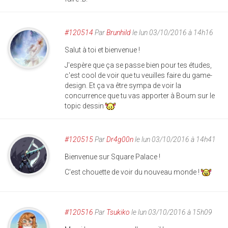
#120514
Par
Brunhild
le lun 03/10/2016 à 14h16
Salut à toi et bienvenue !
J'espère que ça se passe bien pour tes études,
c'est cool de voir que tu veuilles faire du game-
design. Et ça va être sympa de voir la
concurrence que tu vas apporter à Boum sur le
topic dessin
#120515
Par
Dr4g00n
le lun 03/10/2016 à 14h41
Bienvenue sur Square Palace !
C'est chouette de voir du nouveau monde !
#120516
Par
Tsukiko
le lun 03/10/2016 à 15h09