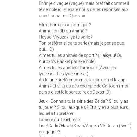
Enfin je divague (vague) mais bref fait comme il
te semble ici et épate nous de tes réponses aux
questionnaire.... Que voici.
Film : horreur ou comique ?
Animation 3D ou Animé ?
Hayao Miyazaki ça te parle ?
Ton préférer si ça te parle (mais je pense que
oui... :D)
Aimes tu les animés de sport ? (Haikyuu! Ou
Kuroko's Basket par exemple)
Aimes tu les animes d'amour ? (Avec les
lycéens... Les lycéennes...)
As tu une préférence entre le cartoon et la Jap
Anim ? Et si tu as dès exemple de Cartoon (moi
perso c'est le laboratoire de Dexter :D)
Jeux : Connais tu la série des Zelda ? Si oui y as
tu jouer ? Si oui auxquels ? Et si y'en a plusieurs
lequel a tu préférer.
lumière ou Ténèbres ?
Lise/Carlie/Hawk/Kevin/Angela VS Duran (5vs1)
qui gagne ?