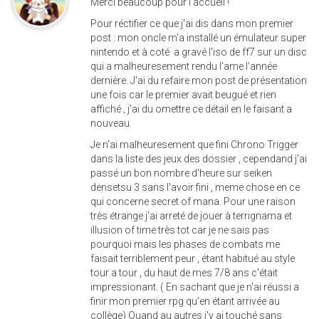
Merci beaucoup pour l'accueil !
Pour réctifier ce que j'ai dis dans mon premier
post : mon oncle m'a installé un émulateur super
nintendo et à coté a gravé l'iso de ff7 sur un disc
qui a malheuresement rendu l'ame l'année
dernière. J'ai du refaire mon post de présentation
une fois car le premier avait beugué et rien
affiché , j'ai du omettre ce détail en le faisant a
nouveau.
Je n'ai malheuresement que fini Chrono Trigger
dans la liste des jeux des dossier , cependand j'ai
passé un bon nombre d'heure sur seiken
densetsu 3 sans l'avoir fini , meme chose en ce
qui concerne secret of mana. Pour une raison
très étrange j'ai arreté de jouer à terrignama et
illusion of time très tot car je ne sais pas
pourquoi mais les phases de combats me
faisait terriblement peur , étant habitué au style
tour a tour , du haut de mes 7/8 ans c'était
impressionant. ( En sachant que je n'ai réussi a
finir mon premier rpg qu'en étant arrivée au
collège) Quand au autres j'y ai touché sans