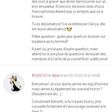
des isos à graver que de les faire tourner sur un
bon émulateur. Et encore, les bons sites d'isos
francophones étaient pas si simples que ça à
trouver...
Tu es dessinatrice? Ca va intéresser Ciel ça, elle
est aussi dessinatrice
Petite question : quels jeux ayant un dossier sur
le palace as-tu terminé?
A part ça, je n'ai pas d'autre question, mais
attend toi à une pluie de questions de la part des
membres d'ici la fin de la soirée! Bref, wellllcome!
#120513
Par
Myst
le lun 03/10/2016 à 13h58
Bienvenue ! Je vois que tu aimes les rpg d'horreur
mais aimes tu également les survival horror ?
(Resident evil etc...).
Concernant Berserk, si tu n'a pas tout lu, je te
conseille fortement et t'encourage vivement à le
faire :D.