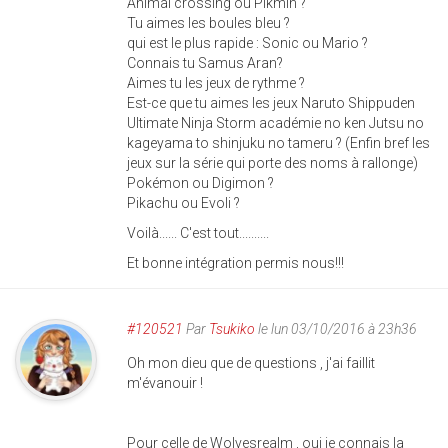
Animal crossing ou Pikmin ?
Tu aimes les boules bleu ?
qui est le plus rapide : Sonic ou Mario ?
Connais tu Samus Aran?
Aimes tu les jeux de rythme ?
Est-ce que tu aimes les jeux Naruto Shippuden
Ultimate Ninja Storm académie no ken Jutsu no
kageyama to shinjuku no tameru ? (Enfin bref les
jeux sur la série qui porte des noms à rallonge)
Pokémon ou Digimon ?
Pikachu ou Evoli ?
Voilà...... C'est tout..........
Et bonne intégration permis nous!!!
#120521
Par
Tsukiko
le lun 03/10/2016 à 23h36
Oh mon dieu que de questions , j'ai faillit
m'évanouir !
Pour celle de Wolvesrealm , oui je connais la