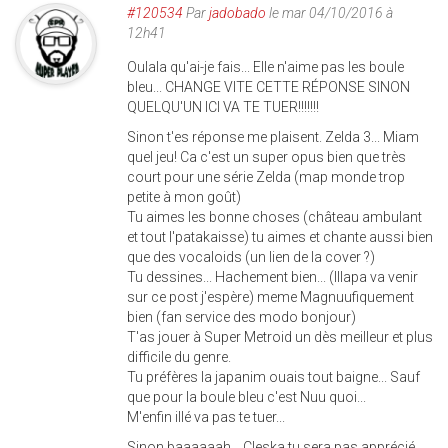
#120534
Par
jadobado
le mar 04/10/2016 à
12h41
Oulala qu'ai-je fais... Elle n'aime pas les boule
bleu... CHANGE VITE CETTE RÉPONSE SINON
QUELQU'UN ICI VA TE TUER!!!!!!!
Sinon t'es réponse me plaisent. Zelda 3... Miam
quel jeu! Ca c'est un super opus bien que très
court pour une série Zelda (map monde trop
petite à mon goût)
Tu aimes les bonne choses (château ambulant
et tout l'patakaisse) tu aimes et chante aussi bien
que des vocaloids (un lien de la cover ?)
Tu dessines... Hachement bien... (Illapa va venir
sur ce post j'espère) meme Magnuufiquement
bien (fan service des modo bonjour)
T'as jouer à Super Metroid un dès meilleur et plus
difficile du genre.
Tu préfères la japanim ouais tout baigne... Sauf
que pour la boule bleu c'est Nuu quoi...
M'enfin illé va pas te tuer...
Sinon baaaaaah... Cleska tu sera pas apprécié