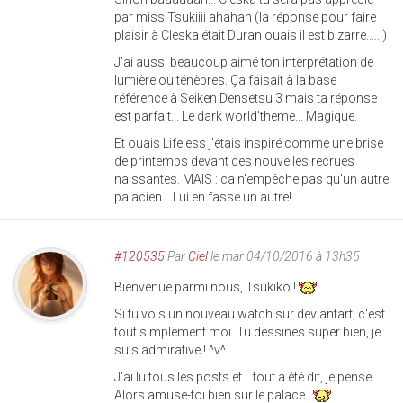
par miss Tsukiiii ahahah (la réponse pour faire
plaisir à Cleska était Duran ouais il est bizarre..... )
J'ai aussi beaucoup aimé ton interprétation de
lumière ou ténèbres. Ça faisait à la base
référence à Seiken Densetsu 3 mais ta réponse
est parfait... Le dark world'theme... Magique.
Et ouais Lifeless j'étais inspiré comme une brise
de printemps devant ces nouvelles recrues
naissantes. MAIS : ca n'empêche pas qu'un autre
palacien... Lui en fasse un autre!
#120535
Par
Ciel
le mar 04/10/2016 à 13h35
Bienvenue parmi nous, Tsukiko !
Si tu vois un nouveau watch sur deviantart, c'est
tout simplement moi. Tu dessines super bien, je
suis admirative ! ^v^
J'ai lu tous les posts et... tout a été dit, je pense.
Alors amuse-toi bien sur le palace !