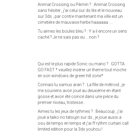
Animal Crossing ou Pikmin ? : Animal Crossing
sans hésiter , j'ai celui sur ds lite et le nouveau
sur 3ds , par contre maintenant ma ville est un
cimetière de mauvaise herbe haaaaaa ....
Tu aimes les boules bleu ? : Y a il encore un sens
caché ? Je ne sais pas eu ....non ?
Qui est le plus rapide Sonic ou mario ? : GOTTA
GO FAST * veuillez insérer un theme tout moche
en son windows de green hill zone*
Connais tu samus aran ? : La fille de métroid , je
me souviens avoir joué au deuxième en étant
gosse et avoir été coincé dans une pièce du
premier niveau, tristesse...
Aimes tu les jeux de rythmes ? : Beaucoup , j'ai
joué a taiko no tatsujin sur ds , je joue aussi a
osu de temps en temps et j'ai ff rythm curtain call
limited edition pour la 3ds youhou !