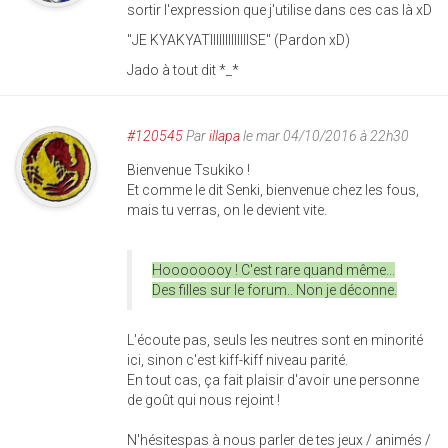
sortir l'expression que j'utilise dans ces cas là xD
"JE KYAKYATIIIIIIIIIIIIISE" (Pardon xD)
Jado à tout dit *_*
#120545
Par
illapa
le mar 04/10/2016 à 22h30
Bienvenue Tsukiko !
Et comme le dit Senki, bienvenue chez les fous,
mais tu verras, on le devient vite.
Hoooooooy ! C'est rare quand même...
Des filles sur le forum.. Non je déconne.
L'écoute pas, seuls les neutres sont en minorité
ici, sinon c'est kiff-kiff niveau parité.
En tout cas, ça fait plaisir d'avoir une personne
de goût qui nous rejoint !
N'hésitespas à nous parler de tes jeux / animés /