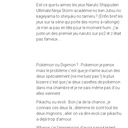
Est-ce que tu aimes les jeux Naruto Shippuden
Ultimate Ninja Storm académie no ken Jutsu no
kageyama to shinjuku no tameru ? (Enfin bref les
jeux sur la série qui porte des noms à rallonge) :
Je n'en ai pas en tête pour le moment hum , j'ai
juste un des premier jeu naruto sur ps2 et c'était
pas fameux ...
Pokémon ou Digimon ? : Pokemon je pense
mais le problème c'est que je n'aime aucun des
deux spécialement (ne me tuez pas !) le plus
bizarre c'est que j'ai deux casettes de pokemon
dans ma chambre et je ne sais même pas d'ou
elles viennent.
Pikachu ou evoli : Bon j'ai de la chance , je
connais ces deux là , dilemme ils sont tout les
deux mignons , aller on va dire evoli car pikachu
a déjà trop d'amour.
Whaow j'ai l'impression d'avoir passé le test