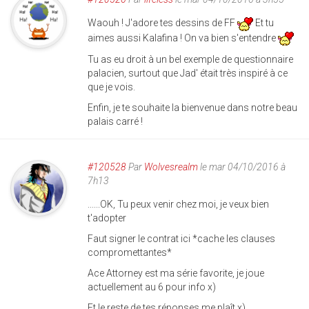
Waouh ! J'adore tes dessins de FF
Et tu
aimes aussi Kalafina ! On va bien s'entendre
Tu as eu droit à un bel exemple de questionnaire
palacien, surtout que Jad' était très inspiré à ce
que je vois.
Enfin, je te souhaite la bienvenue dans notre beau
palais carré !
#120528
Par
Wolvesrealm
le mar 04/10/2016 à
7h13
......OK, Tu peux venir chez moi, je veux bien
t'adopter
Faut signer le contrat ici *cache les clauses
compromettantes*
Ace Attorney est ma série favorite, je joue
actuellement au 6 pour info x)
Et le reste de tes réponses me plaît x)