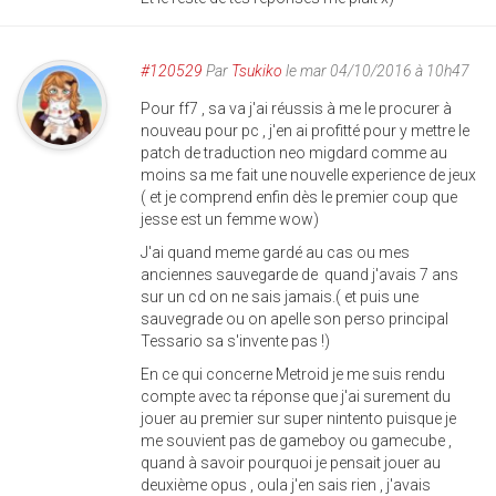
#120529
Par
Tsukiko
le mar 04/10/2016 à 10h47
Pour ff7 , sa va j'ai réussis à me le procurer à
nouveau pour pc , j'en ai profitté pour y mettre le
patch de traduction neo migdard comme au
moins sa me fait une nouvelle experience de jeux
( et je comprend enfin dès le premier coup que
jesse est un femme wow)
J'ai quand meme gardé au cas ou mes
anciennes sauvegarde de quand j'avais 7 ans
sur un cd on ne sais jamais.( et puis une
sauvegrade ou on apelle son perso principal
Tessario sa s'invente pas !)
En ce qui concerne Metroid je me suis rendu
compte avec ta réponse que j'ai surement du
jouer au premier sur super nintento puisque je
me souvient pas de gameboy ou gamecube ,
quand à savoir pourquoi je pensait jouer au
deuxième opus , oula j'en sais rien , j'avais