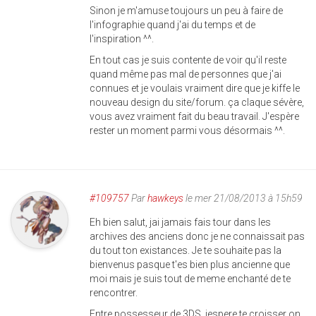
Sinon je m'amuse toujours un peu à faire de
l'infographie quand j'ai du temps et de
l'inspiration ^^.
En tout cas je suis contente de voir qu'il reste
quand même pas mal de personnes que j'ai
connues et je voulais vraiment dire que je kiffe le
nouveau design du site/forum. ça claque sévère,
vous avez vraiment fait du beau travail. J'espère
rester un moment parmi vous désormais ^^.
#109757
Par
hawkeys
le mer 21/08/2013 à 15h59
Eh bien salut, jai jamais fais tour dans les
archives des anciens donc je ne connaissait pas
du tout ton existances. Je te souhaite pas la
bienvenus pasque t'es bien plus ancienne que
moi mais je suis tout de meme enchanté de te
rencontrer.
Entre possesseur de 3DS, jespere te croisser on