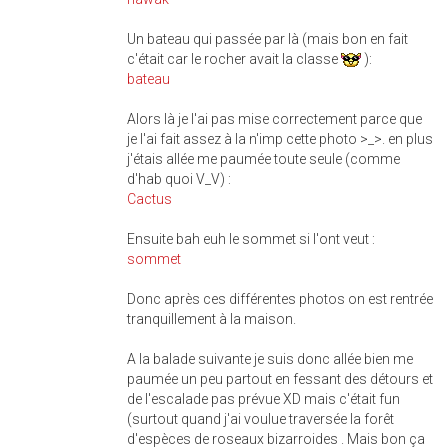
Un bateau qui passée par là (mais bon en fait
c'était car le rocher avait la classe
):
bateau
Alors là je l'ai pas mise correctement parce que
je l'ai fait assez à la n'imp cette photo >_>. en plus
j'étais allée me paumée toute seule (comme
d'hab quoi V_V) :
Cactus
Ensuite bah euh le sommet si l'ont veut :
sommet
Donc après ces différentes photos on est rentrée
tranquillement à la maison.
A la balade suivante je suis donc allée bien me
paumée un peu partout en fessant des détours et
de l'escalade pas prévue XD mais c'était fun
(surtout quand j'ai voulue traversée la forêt
d'espèces de roseaux bizarroides . Mais bon ça