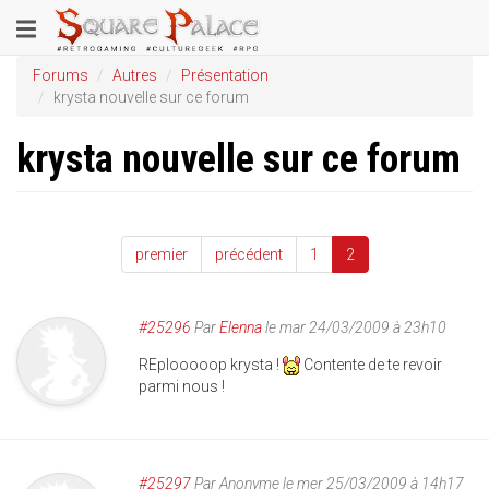
Aller
Toggle
au
contenu
navigation
Forums
Autres
Présentation
principal
krysta nouvelle sur ce forum
krysta nouvelle sur ce forum
premier
précédent
1
2
#25296
Par
Elenna
le mar 24/03/2009 à 23h10
REplooooop krysta !
Contente de te revoir
parmi nous !
#25297
Par
Anonyme
le mer 25/03/2009 à 14h17