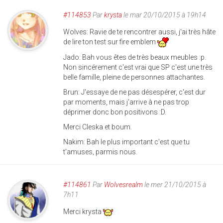
#114853
Par
krysta
le mar 20/10/2015 à 19h14
Wolves: Ravie de te rencontrer aussi, j'ai très hâte
de lire ton test sur fire emblem
Jado: Bah vous êtes de très beaux meubles :p.
Non sincérement c'est vrai que SP c'est une très
belle famille, pleine de personnes attachantes.
Brun: J'essaye de ne pas désespérer, c'est dur
par moments, mais j'arrive à ne pas trop
déprimer donc bon positivons :D.
Merci Cleska et boum.
Nakim: Bah le plus important c'est que tu
t'amuses, parmis nous.
#114861
Par
Wolvesrealm
le mer 21/10/2015 à
7h11
Merci krysta