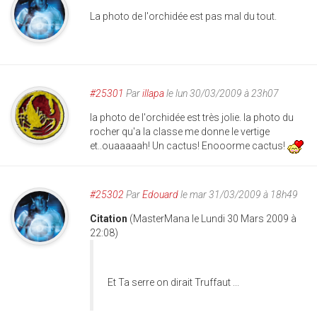
La photo de l'orchidée est pas mal du tout.
#25301
Par
illapa
le lun 30/03/2009 à 23h07
la photo de l'orchidée est très jolie. la photo du
rocher qu'a la classe me donne le vertige
et..ouaaaaah! Un cactus! Enooorme cactus!
#25302
Par
Edouard
le mar 31/03/2009 à 18h49
Citation
(MasterMana le Lundi 30 Mars 2009 à
22:08)
Et Ta serre on dirait Truffaut ...