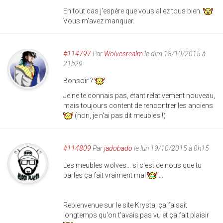
En tout cas j'espère que vous allez tous bien.
Vous m'avez manquer.
#114797
Par
Wolvesrealm
le dim 18/10/2015 à
21h29
Bonsoir ?
Je ne te connais pas, étant relativement nouveau,
mais toujours content de rencontrer les anciens
(non, je n'ai pas dit meubles !)
#114809
Par
jadobado
le lun 19/10/2015 à 0h15
Les meubles wolves... si c'est de nous que tu
parles ça fait vraiment mal
...
Rebienvenue sur le site Krysta, ça faisait
longtemps qu'on t'avais pas vu et ça fait plaisir