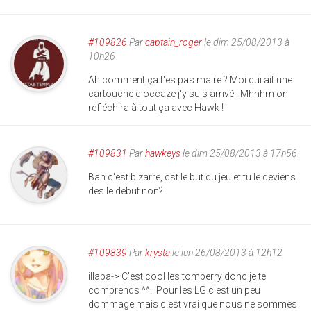
#109826
Par
captain_roger
le dim 25/08/2013 à
10h26
Ah comment ça t'es pas maire ? Moi qui ait une
cartouche d'occaze j'y suis arrivé ! Mhhhm on
refléchira à tout ça avec Hawk !
#109831
Par
hawkeys
le dim 25/08/2013 à 17h56
Bah c'est bizarre, cst le but du jeu et tu le deviens
des le debut non?
#109839
Par
krysta
le lun 26/08/2013 à 12h12
illapa-> C'est cool les tomberry donc je te
comprends ^^. Pour les LG c'est un peu
dommage mais c'est vrai que nous ne sommes