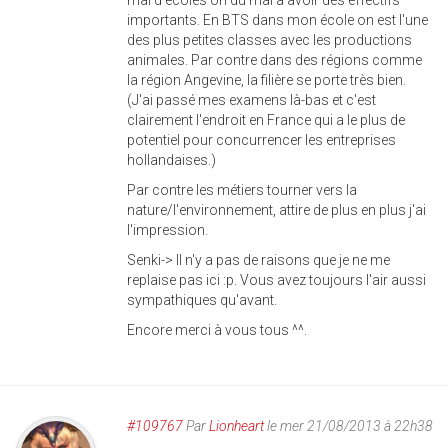
mal d'écoles on du mal à avoir des effectifs
importants. En BTS dans mon école on est l'une
des plus petites classes avec les productions
animales. Par contre dans des régions comme
la région Angevine, la filière se porte très bien.
(J'ai passé mes examens là-bas et c'est
clairement l'endroit en France qui a le plus de
potentiel pour concurrencer les entreprises
hollandaises.)
Par contre les métiers tourner vers la
nature/l'environnement, attire de plus en plus j'ai
l'impression.
Senki-> Il n'y a pas de raisons que je ne me
replaise pas ici :p. Vous avez toujours l'air aussi
sympathiques qu'avant.
Encore merci à vous tous ^^.
#109767
Par
Lionheart
le mer 21/08/2013 à 22h38