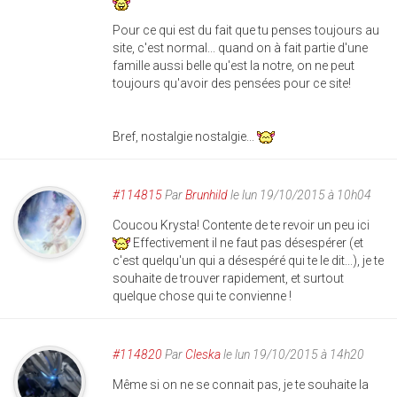
Pour ce qui est du fait que tu penses toujours au
site, c'est normal... quand on à fait partie d'une
famille aussi belle qu'est la notre, on ne peut
toujours qu'avoir des pensées pour ce site!
Bref, nostalgie nostalgie...
#114815
Par
Brunhild
le lun 19/10/2015 à 10h04
Coucou Krysta! Contente de te revoir un peu ici
Effectivement il ne faut pas désespérer (et
c'est quelqu'un qui a désespéré qui te le dit...), je te
souhaite de trouver rapidement, et surtout
quelque chose qui te convienne !
#114820
Par
Cleska
le lun 19/10/2015 à 14h20
Même si on ne se connait pas, je te souhaite la