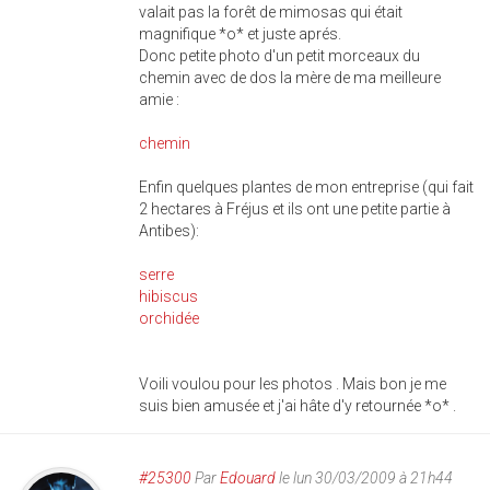
valait pas la forêt de mimosas qui était
magnifique *o* et juste aprés.
Donc petite photo d'un petit morceaux du
chemin avec de dos la mère de ma meilleure
amie :
chemin
Enfin quelques plantes de mon entreprise (qui fait
2 hectares à Fréjus et ils ont une petite partie à
Antibes):
serre
hibiscus
orchidée
Voili voulou pour les photos . Mais bon je me
suis bien amusée et j'ai hâte d'y retournée *o* .
#25300
Par
Edouard
le lun 30/03/2009 à 21h44