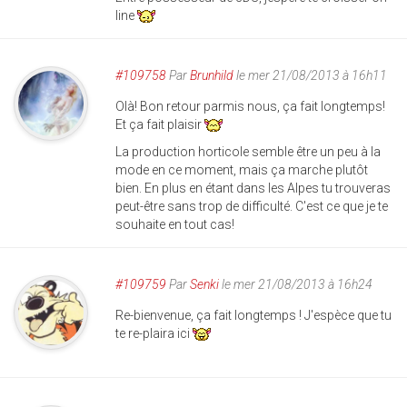
line
#109758
Par
Brunhild
le mer 21/08/2013 à 16h11
Olà! Bon retour parmis nous, ça fait longtemps!
Et ça fait plaisir
La production horticole semble être un peu à la
mode en ce moment, mais ça marche plutôt
bien. En plus en étant dans les Alpes tu trouveras
peut-être sans trop de difficulté. C'est ce que je te
souhaite en tout cas!
#109759
Par
Senki
le mer 21/08/2013 à 16h24
Re-bienvenue, ça fait longtemps ! J'espèce que tu
te re-plaira ici