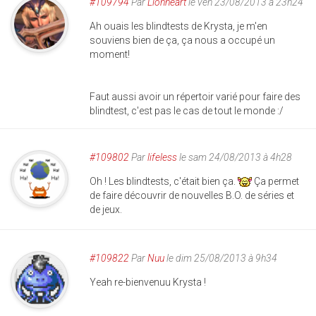
#109794
Par
Lionheart
le ven 23/08/2013 à 23h24
Ah ouais les blindtests de Krysta, je m'en
souviens bien de ça, ça nous a occupé un
moment!
Faut aussi avoir un répertoir varié pour faire des
blindtest, c'est pas le cas de tout le monde :/
#109802
Par
lifeless
le sam 24/08/2013 à 4h28
Oh ! Les blindtests, c'était bien ça.
Ça permet
de faire découvrir de nouvelles B.O. de séries et
de jeux.
#109822
Par
Nuu
le dim 25/08/2013 à 9h34
Yeah re-bienvenuu Krysta !