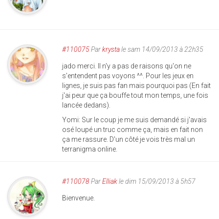
#110075
Par
krysta
le sam 14/09/2013 à 22h35
jado merci. Il n'y a pas de raisons qu'on ne
s'entendent pas voyons ^^. Pour les jeux en
lignes, je suis pas fan mais pourquoi pas (En fait
j'ai peur que ça bouffe tout mon temps, une fois
lancée dedans).
Yomi: Sur le coup je me suis demandé si j'avais
osé loupé un truc comme ça, mais en fait non
ça me rassure. D'un côté je vois très mal un
terranigma online.
#110078
Par
Elliak
le dim 15/09/2013 à 5h57
Bienvenue.