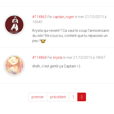
#114863
Par
captain_roger
le mer 21/10/2015 à
16h40
Krysta qui revient ? Ca vaut le coup l'anniversaire
du site ! Re-coucou, content que tu repasses un
peu !
#114868
Par
krysta
le mer 21/10/2015 à 18h07
éhéh, c'est gentil ça Captain =).
premier
précédent
1
2