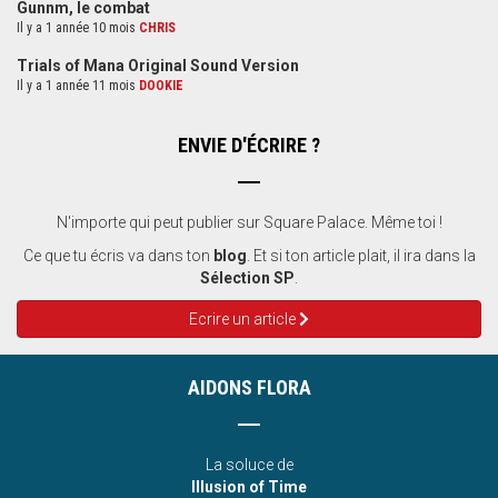
Gunnm, le combat
Il y a 1 année 10 mois
CHRIS
Trials of Mana Original Sound Version
Il y a 1 année 11 mois
DOOKIE
ENVIE D'ÉCRIRE ?
N'importe qui peut publier sur Square Palace. Même toi !
Ce que tu écris va dans ton
blog
. Et si ton article plait, il ira dans la
Sélection SP
.
Ecrire un article
AIDONS FLORA
La soluce de
Illusion of Time