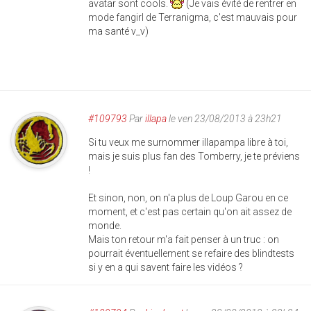
avatar sont cools.
(Je vais évité de rentrer en
mode fangirl de Terranigma, c'est mauvais pour
ma santé v_v)
#109793
Par
illapa
le ven 23/08/2013 à 23h21
Si tu veux me surnommer illapampa libre à toi,
mais je suis plus fan des Tomberry, je te préviens
!
Et sinon, non, on n'a plus de Loup Garou en ce
moment, et c'est pas certain qu'on ait assez de
monde.
Mais ton retour m'a fait penser à un truc : on
pourrait éventuellement se refaire des blindtests
si y en a qui savent faire les vidéos ?