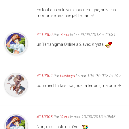
En tout cas si tu veux jouer en ligne, préviens
moi, on se fera une petite partie !
#110000
Par
Yomi
le lun 09/09/2013 à 21h31
un Terranigma Online a 2 avec Krysta
#110004
Par
hawkeys
le mar 10/09/2013 à 0h17
comment tu fais por jouer a terranigma online?
#110005
Par
Yomi
le mar 10/09/2013 à 0h45
Non, c'est juste un rêve...