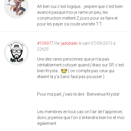
Ah ben oui c'est logique... jespere que c'est bien
avancé pasque moi je rame un peu, les
construction mettent 2 jours pour se faire et
pour les payer ca coute une tete T.T
#109977
Par
jadobado
le sam 07/09/2013 à
22h20
Une des rares personnes que je n'ai pas
véritablement cotoyer quand j'étais sur SP, c'est
bien Krysta...
( on compte pas ceux qui
étaient là y'a 5ans faut pas pousser )
Pour ma part, j'vais te dire : Bienvenue Krysta!
Les membres en tout cas on l'air de t'apprécier,
donc je pense que l'on s'entendra bien toi et moi
également.