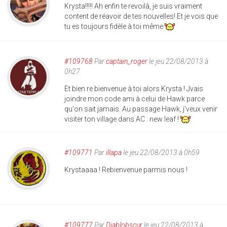
Krysta!!!!! Ah enfin te revoilà, je suis vraiment
content de réavoir de tes nouvelles! Et je vois que
tu es toujours fidèle à toi même
#109768
Par
captain_roger
le jeu 22/08/2013 à
0h27
Et bien re bienvenue à toi alors Krysta ! Jvais
joindre mon code ami à celui de Hawk parce
qu'on sait jamais. Au passage Hawk, j'veux venir
visiter ton village dans AC : new leaf !
#109771
Par
illapa
le jeu 22/08/2013 à 0h59
Krystaaaa ! Rebienvenue parmis nous !
#109777
Par
Diablobscur
le jeu 22/08/2013 à