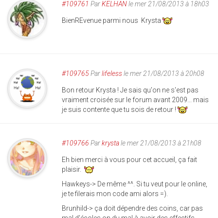
#109761
Par
KELHAN
le mer 21/08/2013 à 18h03
BienREvenue parmi nous Krysta
#109765
Par
lifeless
le mer 21/08/2013 à 20h08
Bon retour Krysta ! Je sais qu'on ne s'est pas
vraiment croisée sur le forum avant 2009... mais
je suis contente que tu sois de retour !
#109766
Par
krysta
le mer 21/08/2013 à 21h08
Eh bien merci à vous pour cet accueil, ça fait
plaisir.
Hawkeys-> De même ^^. Si tu veut pour le online,
je te filerais mon code ami alors =).
Brunhild-> ça doit dépendre des coins, car pas