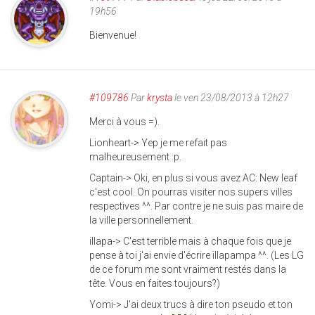
19h56
Bienvenue!
#109786
Par
krysta
le ven 23/08/2013 à 12h27
Merci à vous =).
Lionheart-> Yep je me refait pas
malheureusement :p.
Captain-> Oki, en plus si vous avez AC: New leaf
c'est cool. On pourras visiter nos supers villes
respectives ^^. Par contre je ne suis pas maire de
la ville personnellement.
illapa-> C'est terrible mais à chaque fois que je
pense à toi j'ai envie d'écrire illapampa ^^. (Les LG
de ce forum me sont vraiment restés dans la
tête. Vous en faites toujours?)
Yomi-> J'ai deux trucs à dire ton pseudo et ton