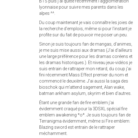
BTS puis j'ai quitté récemment l'agglomération
lyonnaise pour suivre mes parents dans les
alpes ^^.
Du coup maintenant je vais connaître les joies de
la recherche d'emplois, même si pour l'instant je
profite sur du fait de pouvoir me poser un peu.
Sinon je suis toujours fan de mangas, d'animes,
je me suis mise aussi aux dramas (J'ai d'ailleurs
une large préférence pour les dramas coréens et
les dramas historiques.). Et niveau jeux-vidéos je
suis entrain de rattraper mon retard, du coup j'ai
fini récemment Mass Effect premier du nom et
commencé le deuxième. J'ai aussi la saga des
bioschok qui m'attend sagement, Alan wake,
batman arkham asylum, skyrim et bien d'autres.
Étant une grande fan de fire emblem j'ai
évidemment craqué pour la 3DSXL spécial fire
emblem awakening *o*. Je suis toujours fan de
Terranigma évidemment, même si Fire emblem:
Blazing sword est entrain de le rattraper
méchamment.