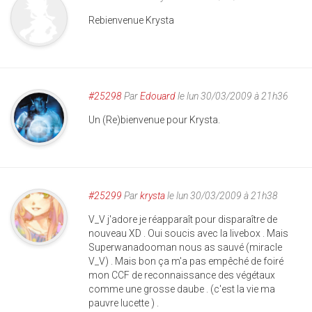
Rebienvenue Krysta
#25298
Par
Edouard
le lun 30/03/2009 à 21h36
Un (Re)bienvenue pour Krysta.
#25299
Par
krysta
le lun 30/03/2009 à 21h38
V_V j'adore je réapparaît pour disparaître de
nouveau XD . Oui soucis avec la livebox . Mais
Superwanadooman nous as sauvé (miracle
V_V) . Mais bon ça m'a pas empêché de foiré
mon CCF de reconnaissance des végétaux
comme une grosse daube . (c'est la vie ma
pauvre lucette ) .