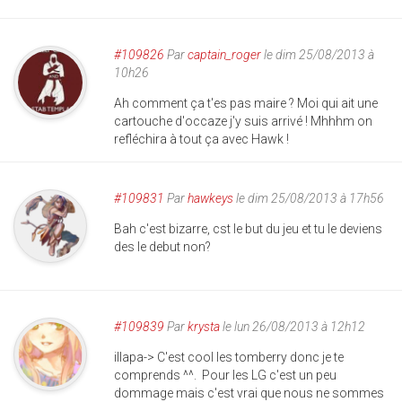
#109826
Par
captain_roger
le dim 25/08/2013 à
10h26
Ah comment ça t'es pas maire ? Moi qui ait une
cartouche d'occaze j'y suis arrivé ! Mhhhm on
refléchira à tout ça avec Hawk !
#109831
Par
hawkeys
le dim 25/08/2013 à 17h56
Bah c'est bizarre, cst le but du jeu et tu le deviens
des le debut non?
#109839
Par
krysta
le lun 26/08/2013 à 12h12
illapa-> C'est cool les tomberry donc je te
comprends ^^. Pour les LG c'est un peu
dommage mais c'est vrai que nous ne sommes