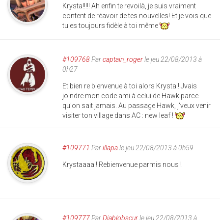
Krysta!!!!! Ah enfin te revoilà, je suis vraiment
content de réavoir de tes nouvelles! Et je vois que
tu es toujours fidèle à toi même
#109768
Par
captain_roger
le jeu 22/08/2013 à
0h27
Et bien re bienvenue à toi alors Krysta ! Jvais
joindre mon code ami à celui de Hawk parce
qu'on sait jamais. Au passage Hawk, j'veux venir
visiter ton village dans AC : new leaf !
#109771
Par
illapa
le jeu 22/08/2013 à 0h59
Krystaaaa ! Rebienvenue parmis nous !
#109777
Par
Diablobscur
le jeu 22/08/2013 à