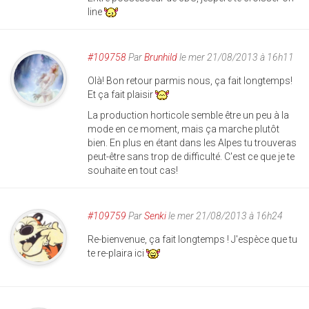
line
#109758
Par
Brunhild
le mer 21/08/2013 à 16h11
Olà! Bon retour parmis nous, ça fait longtemps!
Et ça fait plaisir
La production horticole semble être un peu à la
mode en ce moment, mais ça marche plutôt
bien. En plus en étant dans les Alpes tu trouveras
peut-être sans trop de difficulté. C'est ce que je te
souhaite en tout cas!
#109759
Par
Senki
le mer 21/08/2013 à 16h24
Re-bienvenue, ça fait longtemps ! J'espèce que tu
te re-plaira ici