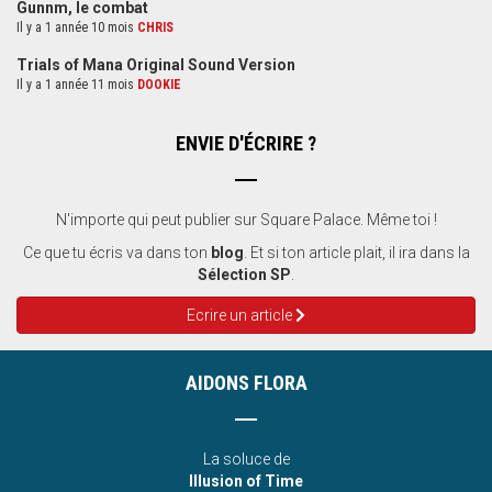
Gunnm, le combat
Il y a 1 année 10 mois
CHRIS
Trials of Mana Original Sound Version
Il y a 1 année 11 mois
DOOKIE
ENVIE D'ÉCRIRE ?
N'importe qui peut publier sur Square Palace. Même toi !
Ce que tu écris va dans ton
blog
. Et si ton article plait, il ira dans la
Sélection SP
.
Ecrire un article
AIDONS FLORA
La soluce de
Illusion of Time