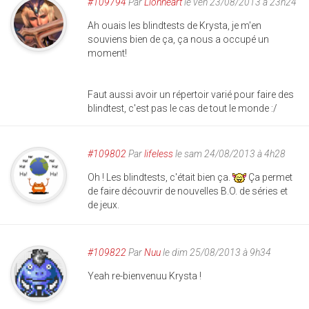
#109794
Par
Lionheart
le ven 23/08/2013 à 23h24
Ah ouais les blindtests de Krysta, je m'en
souviens bien de ça, ça nous a occupé un
moment!
Faut aussi avoir un répertoir varié pour faire des
blindtest, c'est pas le cas de tout le monde :/
#109802
Par
lifeless
le sam 24/08/2013 à 4h28
Oh ! Les blindtests, c'était bien ça.
Ça permet
de faire découvrir de nouvelles B.O. de séries et
de jeux.
#109822
Par
Nuu
le dim 25/08/2013 à 9h34
Yeah re-bienvenuu Krysta !