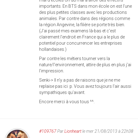
mal d'écoles on du mal à avoir des effectifs
importants. En BTS dans mon école on est l'une
des plus petites classes avec les productions
animales. Par contre dans des régions comme
la région Angevine, la filière se porte très bien.
(J'ai passé mes examens là-bas et c'est
clairement l'endroit en France qui a le plus de
potentiel pour concurrencer les entreprises
hollandaises.)
Par contre les métiers tourner vers la
nature/l'environnement, attire de plus en plus j'ai
l'impression.
Senki-> Il n'y a pas de raisons que je ne me
replaise pas ici :p. Vous avez toujours l'air aussi
sympathiques qu'avant.
Encore merci à vous tous ^^.
#109767
Par
Lionheart
le mer 21/08/2013 à 22h38