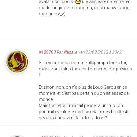
avatar sont cools.
(Je vais évité de rentrer en
mode fangirl de Terranigma, c'est mauvais pour
ma santé v_v)
#109793
Par
illapa
le ven 23/08/2013 à 23h21
Si tu veux me surnommer illapampa libre à toi,
mais je suis plus fan des Tomberry, je te préviens
!
Et sinon, non, on n'a plus de Loup Garou en ce
moment, et c'est pas certain qu'on ait assez de
monde.
Mais ton retour m'a fait penser à un truc : on
pourrait éventuellement se refaire des blindtests
si y en a qui savent faire les vidéos ?