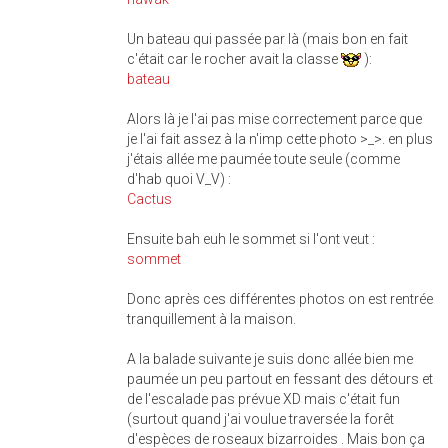
Un bateau qui passée par là (mais bon en fait
c'était car le rocher avait la classe
):
bateau
Alors là je l'ai pas mise correctement parce que
je l'ai fait assez à la n'imp cette photo >_>. en plus
j'étais allée me paumée toute seule (comme
d'hab quoi V_V) :
Cactus
Ensuite bah euh le sommet si l'ont veut :
sommet
Donc après ces différentes photos on est rentrée
tranquillement à la maison.
A la balade suivante je suis donc allée bien me
paumée un peu partout en fessant des détours et
de l'escalade pas prévue XD mais c'était fun
(surtout quand j'ai voulue traversée la forêt
d'espèces de roseaux bizarroides . Mais bon ça