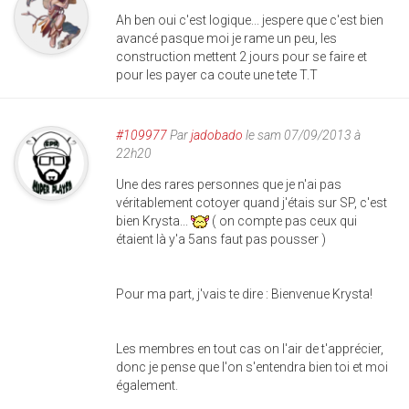
Ah ben oui c'est logique... jespere que c'est bien
avancé pasque moi je rame un peu, les
construction mettent 2 jours pour se faire et
pour les payer ca coute une tete T.T
#109977
Par
jadobado
le sam 07/09/2013 à
22h20
Une des rares personnes que je n'ai pas
véritablement cotoyer quand j'étais sur SP, c'est
bien Krysta...
( on compte pas ceux qui
étaient là y'a 5ans faut pas pousser )
Pour ma part, j'vais te dire : Bienvenue Krysta!
Les membres en tout cas on l'air de t'apprécier,
donc je pense que l'on s'entendra bien toi et moi
également.