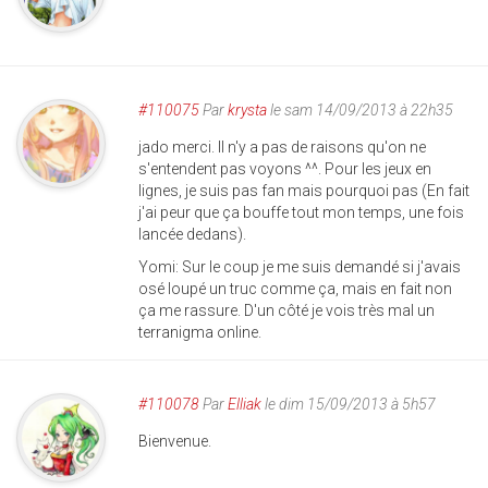
#110075
Par
krysta
le sam 14/09/2013 à 22h35
jado merci. Il n'y a pas de raisons qu'on ne
s'entendent pas voyons ^^. Pour les jeux en
lignes, je suis pas fan mais pourquoi pas (En fait
j'ai peur que ça bouffe tout mon temps, une fois
lancée dedans).
Yomi: Sur le coup je me suis demandé si j'avais
osé loupé un truc comme ça, mais en fait non
ça me rassure. D'un côté je vois très mal un
terranigma online.
#110078
Par
Elliak
le dim 15/09/2013 à 5h57
Bienvenue.