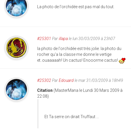
La photo de l'orchidée est pas mal du tout.
#25301
Par
illapa
le lun 30/03/2009 à 23h07
la photo de l'orchidée est très jolie. la photo du
rocher qu'a la classe me donne le vertige
et..ouaaaaah! Un cactus! Enooorme cactus!
#25302
Par
Edouard
le mar 31/03/2009 à 18h49
Citation
(MasterMana le Lundi 30 Mars 2009 à
22:08)
Et Ta serre on dirait Truffaut ...