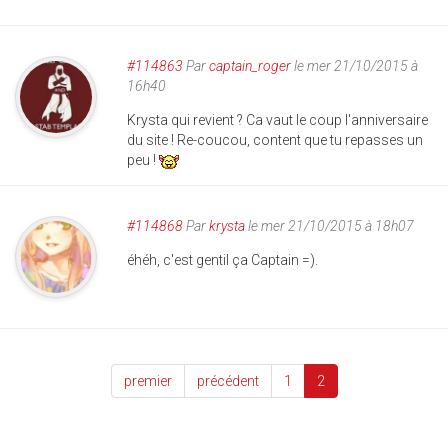
#114863
Par
captain_roger
le mer 21/10/2015 à
16h40
Krysta qui revient ? Ca vaut le coup l'anniversaire
du site ! Re-coucou, content que tu repasses un
peu !
#114868
Par
krysta
le mer 21/10/2015 à 18h07
éhéh, c'est gentil ça Captain =).
premier
précédent
1
2