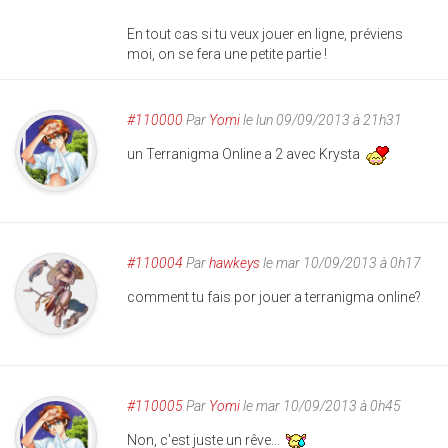
En tout cas si tu veux jouer en ligne, préviens
moi, on se fera une petite partie !
#110000
Par
Yomi
le lun 09/09/2013 à 21h31
un Terranigma Online a 2 avec Krysta
#110004
Par
hawkeys
le mar 10/09/2013 à 0h17
comment tu fais por jouer a terranigma online?
#110005
Par
Yomi
le mar 10/09/2013 à 0h45
Non, c'est juste un rêve...