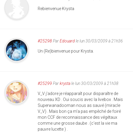
Rebienvenue Krysta
#25298
Par
Edouard
le lun 30/03/2009 à 21h36
Un (Re)bienvenue pour Krysta.
#25299
Par
krysta
le lun 30/03/2009 à 21h38
V_V j'adore je réapparaît pour disparaître de
nouveau XD . Oui soucis avec la livebox . Mais
Superwanadooman nous as sauvé (miracle
V_V) . Mais bon ça m'a pas empêché de foiré
mon CCF de reconnaissance des végétaux
comme une grosse daube . (c'est la vie ma
pauvre lucette ) .