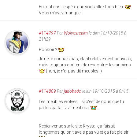
En tout cas j'espère que vous allez tous bien.
Vous m'avez manquer.
#114797
Par
Wolvesrealm
le dim 18/10/2015 à
21h29
Bonsoir ?
Je ne te connais pas, étant relativement nouveau,
mais toujours content de rencontrer les anciens
(non, je n'ai pas dit meubles !)
#114809
Par
jadobado
le lun 19/10/2015 à 0h15
Les meubles wolves... si c'est de nous que tu
parles ça fait vraiment mal
...
Rebienvenue sur le site Krysta, ça faisait
longtemps qu'on t'avais pas vu et ça fait plaisir