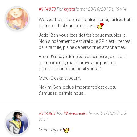
#114853
Par
krysta
le mar 20/10/2015 à 19h14
Wolves: Ravie de te rencontrer aussi, j'ai très hâte
de lire ton test sur fire emblem
Jado: Bah vous êtes de très beaux meubles :p.
Non sincérement c'est vrai que SP c'est une très
belle famille, pleine de personnes attachantes.
Brun: J'essaye de ne pas désespérer, c'est dur
par moments, mais j'arrive à ne pas trop
déprimer donc bon positivons :D.
Merci Cleska et boum.
Nakim: Bah le plus important c'est que tu
t'amuses, parmis nous.
#114861
Par
Wolvesrealm
le mer 21/10/2015 à
7h11
Merci krysta