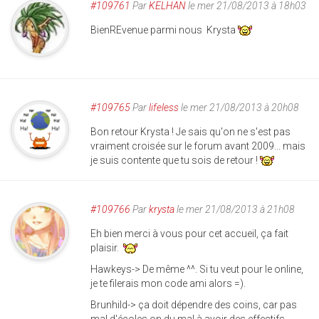
#109761
Par
KELHAN
le mer 21/08/2013 à 18h03
BienREvenue parmi nous Krysta
#109765
Par
lifeless
le mer 21/08/2013 à 20h08
Bon retour Krysta ! Je sais qu'on ne s'est pas
vraiment croisée sur le forum avant 2009... mais
je suis contente que tu sois de retour !
#109766
Par
krysta
le mer 21/08/2013 à 21h08
Eh bien merci à vous pour cet accueil, ça fait
plaisir.
Hawkeys-> De même ^^. Si tu veut pour le online,
je te filerais mon code ami alors =).
Brunhild-> ça doit dépendre des coins, car pas