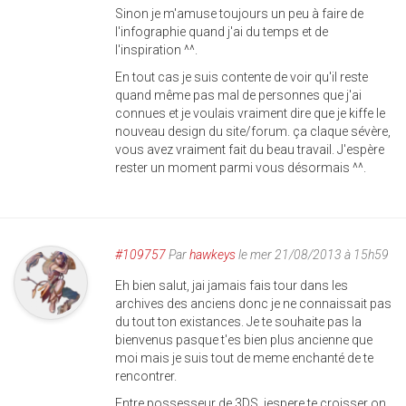
Sinon je m'amuse toujours un peu à faire de
l'infographie quand j'ai du temps et de
l'inspiration ^^.
En tout cas je suis contente de voir qu'il reste
quand même pas mal de personnes que j'ai
connues et je voulais vraiment dire que je kiffe le
nouveau design du site/forum. ça claque sévère,
vous avez vraiment fait du beau travail. J'espère
rester un moment parmi vous désormais ^^.
#109757
Par
hawkeys
le mer 21/08/2013 à 15h59
Eh bien salut, jai jamais fais tour dans les
archives des anciens donc je ne connaissait pas
du tout ton existances. Je te souhaite pas la
bienvenus pasque t'es bien plus ancienne que
moi mais je suis tout de meme enchanté de te
rencontrer.
Entre possesseur de 3DS, jespere te croisser on