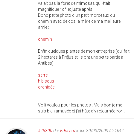
valait pas la forêt de mimosas qui était
magnifique *o* et juste aprés.
Donc petite photo d'un petit morceaux du
chemin avec de dos la mère de ma meilleure
amie :
chemin
Enfin quelques plantes de mon entreprise (qui fait
2 hectares à Fréjus et ils ont une petite partie à
Antibes):
serre
hibiscus
orchidée
Voili voulou pour les photos . Mais bon je me
suis bien amusée et j'ai hâte d'y retournée *o* .
#25300
Par
Edouard
le lun 30/03/2009 à 21h44