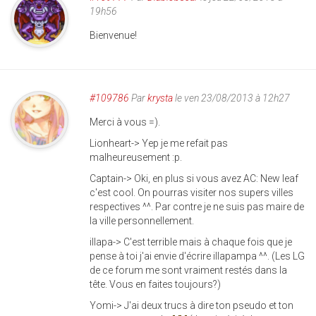
19h56
Bienvenue!
#109786
Par
krysta
le ven 23/08/2013 à 12h27
Merci à vous =).
Lionheart-> Yep je me refait pas
malheureusement :p.
Captain-> Oki, en plus si vous avez AC: New leaf
c'est cool. On pourras visiter nos supers villes
respectives ^^. Par contre je ne suis pas maire de
la ville personnellement.
illapa-> C'est terrible mais à chaque fois que je
pense à toi j'ai envie d'écrire illapampa ^^. (Les LG
de ce forum me sont vraiment restés dans la
tête. Vous en faites toujours?)
Yomi-> J'ai deux trucs à dire ton pseudo et ton