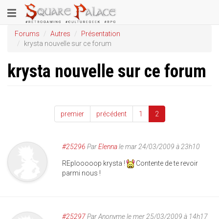
Aller
Toggle
au
contenu
navigation
Forums
Autres
Présentation
principal
krysta nouvelle sur ce forum
krysta nouvelle sur ce forum
premier
précédent
1
2
#25296
Par
Elenna
le mar 24/03/2009 à 23h10
REplooooop krysta !
Contente de te revoir
parmi nous !
#25297
Par
Anonyme
le mer 25/03/2009 à 14h17