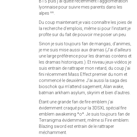
BTS puis j'ai quitté récemment l'agglomération
lyonnaise pour suivre mes parents dans les
alpes ^^.
Du coup maintenant je vais connaître les joies de
la recherche d'emplois, même si pour l'instant je
profite sur du fait de pouvoir me poser un peu.
Sinon je suis toujours fan de mangas, d'animes,
je me suis mise aussi aux dramas (J'ai d'ailleurs
une large préférence pour les dramas coréens et
les dramas historiques.). Et niveau jeux-vidéos je
suis entrain de rattraper mon retard, du coup j'ai
fini récemment Mass Effect premier du nom et
commencé le deuxième. J'ai aussi la saga des
bioschok qui m'attend sagement, Alan wake,
batman arkham asylum, skyrim et bien d'autres.
Étant une grande fan de fire emblem j'ai
évidemment craqué pour la 3DSXL spécial fire
emblem awakening *o*. Je suis toujours fan de
Terranigma évidemment, même si Fire emblem:
Blazing sword est entrain de le rattraper
méchamment.