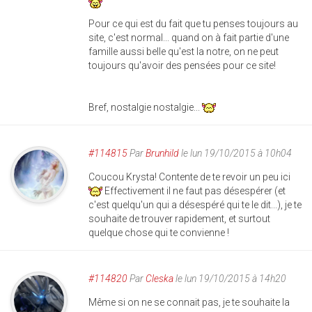
Pour ce qui est du fait que tu penses toujours au
site, c'est normal... quand on à fait partie d'une
famille aussi belle qu'est la notre, on ne peut
toujours qu'avoir des pensées pour ce site!
Bref, nostalgie nostalgie...
#114815
Par
Brunhild
le lun 19/10/2015 à 10h04
Coucou Krysta! Contente de te revoir un peu ici
Effectivement il ne faut pas désespérer (et
c'est quelqu'un qui a désespéré qui te le dit...), je te
souhaite de trouver rapidement, et surtout
quelque chose qui te convienne !
#114820
Par
Cleska
le lun 19/10/2015 à 14h20
Même si on ne se connait pas, je te souhaite la