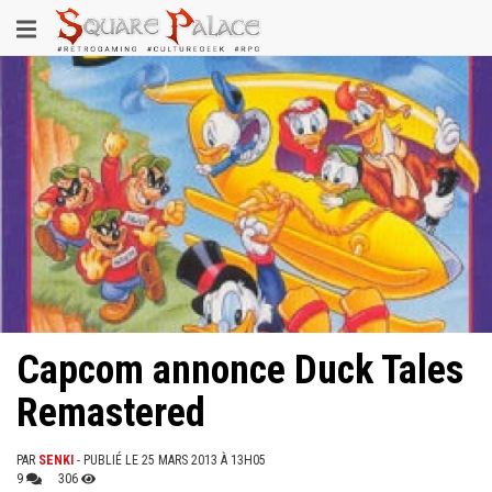
Aller
Toggle
au
contenu
navigation
principal
Capcom annonce Duck Tales
Remastered
PAR
SENKI
- PUBLIÉ LE 25 MARS 2013 À 13H05
9
306