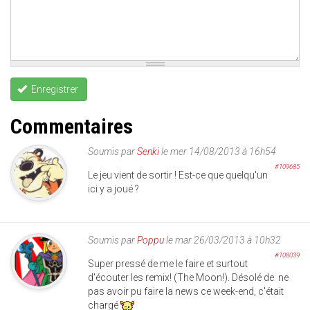
Enregistrer
Commentaires
Soumis par
Senki
le mer 14/08/2013 à 16h54
#109685
Le jeu vient de sortir ! Est-ce que quelqu'un
ici y a joué ?
Soumis par
Poppu
le mar 26/03/2013 à 10h32
#108039
Super pressé de me le faire et surtout
d'écouter les remix! (The Moon!). Désolé de ne
pas avoir pu faire la news ce week-end, c'était
chargé