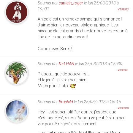
Soumis par
captain_roger
le lun 25/03/2013 à
19h01
#108023
Ah ça c'est un remake sympa qui s'annonce !
J'aime bien le nouveau style graphique ! Les
niveaux étaient grands et cette nouvelle version à
l'air de les agrandir encore !
Good news Senki !
Soumis par
KELHAN
le lun 25/03/2013 à 18h30
#108021
Picsou... que de souevnirs...
Et le jeu à l'ai vraiment bien.
Merci pour l'info
Soumis par
Brunhild
le lun 25/03/2013 à 15h16
#108018
Hey il est super joli! Par contre j'espère que
c'est accéléré, sinon Picsou va peut-être un peu
vite pour être géré correctement.
Il me fait penser à World of Illusion sur Mega