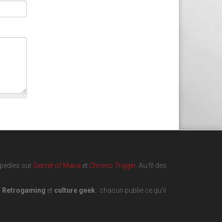
opédies sur
Secret of Mana
et
Chrono Trigger
. Au fil des
.
,
Retrogaming
et
culture geek
: chacun publie ce qu'il