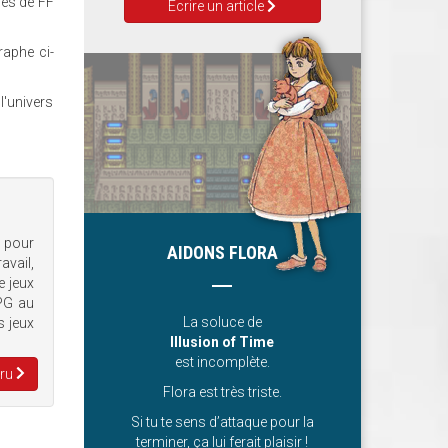
ges de FF
Ecrire un article
raphe ci-
l'univers
e pour
AIDONS FLORA
avail,
e jeux
RPG au
La soluce de
s jeux
Illusion of Time
est incomplète.
Aru
Flora est très triste.
Si tu te sens d’attaque pour la
terminer, ça lui ferait plaisir !