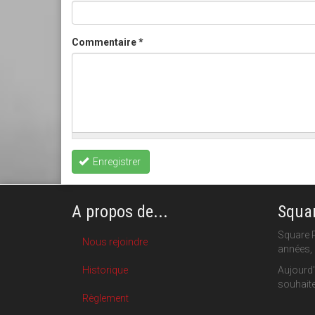
Commentaire
*
Enregistrer
A propos de...
Squar
Square P
Nous rejoindre
années, 
Historique
Aujourd'
souhaite
Règlement