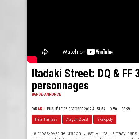
Itadaki Street: DQ & FF
personnages
BANDE-ANNONCE
PAR
ARU
- PUBLIÉ LE 06 OCTOBRE 2017 À 15H54
0
38
Final Fantasy
Dragon Quest
monopoly
Le cross-over de Dragon Quest & Final Fantasy dans le