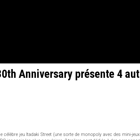
 30th Anniversary présente 4 aut
 célèbre jeu Itadaki Street (une sorte de monopoly avec des mini-jeux 