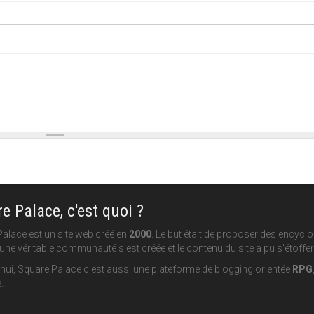
e Palace, c'est quoi ?
alace est un site web créé en
2000
. Le but était de proposer des encycl
une véritable communauté s'est créée et le contenu du site a pu s'étoffer
hui, Square Palace c'est aussi une plateforme de blogging orientée
RPG
.