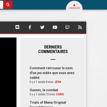
CONNEXION
SQUARE
SQUARE
SQUARE
SQUARE
SQUARE
FLUX
PALACE
PALACE
PALACE
PALACE
PALACE
RSS
SUR
SUR
SUR
SUR
SUR
DE
DISCORD
FACEBOOK
TWITTER
YOUTUBE
TWITCH
SQUARE
PALACE
DERNIERS
COMMENTAIRES
Comment retrouver le nom
d'un jeu vidéo que vous avez
oublié
Il y a 1 année 8 mois
JEAN
Gunnm, le combat
Il y a 1 année 10 mois
CHRIS
Trials of Mana Original