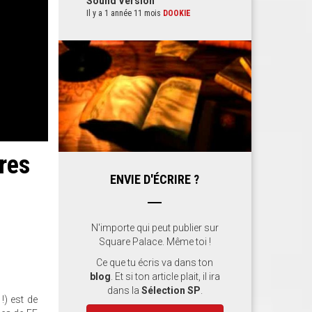
Sound Version
Il y a 1 année 11 mois
DOOKIE
res
ENVIE D'ÉCRIRE ?
N'importe qui peut publier sur
Square Palace. Même toi !
Ce que tu écris va dans ton
blog
. Et si ton article plait, il ira
dans la
Sélection SP
.
!) est de