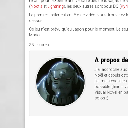
retour pour le 30ème anniversaire des deux sagas de R
(
Noctis
et
Lightning
), les deux autres sont pour DQ (
Kyri
Le premier trailer est en tête de vidéo, vous trouvere
dessus.
Ce jeu n'est prévu qu'au Japon pour le moment. Le seul é
Mario.
38 lectures
A propos d
J'ai accroché aux
Noël et depuis cet
j'ai maintenant les
possible (finir = 
Visual Novel en pas
solos :)