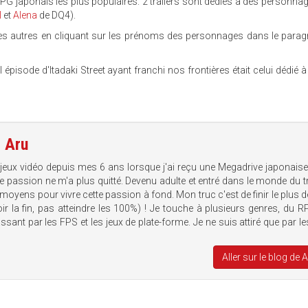
PG japonais les plus populaires. 2 trailers sont dédiés à des personna
l
et
Alena
de DQ4).
z les autres en cliquant sur les prénoms des personnages dans le parag
pisode d'Itadaki Street ayant franchi nos frontières était celui dédié à 
e
Aru
 jeux vidéo depuis mes 6 ans lorsque j'ai reçu une Megadrive japonais
te passion ne m'a plus quitté. Devenu adulte et entré dans le monde du tr
 moyens pour vivre cette passion à fond. Mon truc c'est de finir le plus d
voir la fin, pas atteindre les 100%) ! Je touche à plusieurs genres, du 
sant par les FPS et les jeux de plate-forme. Je ne suis attiré que par le
Aller sur le blog de 