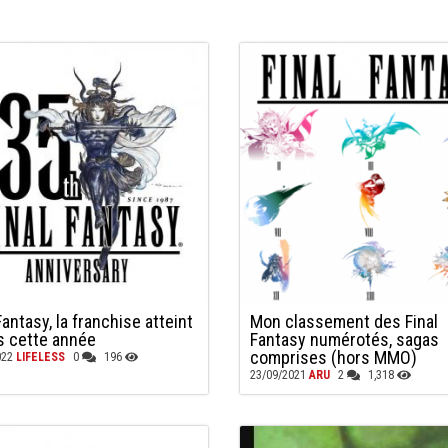
Fantasy, la franchise atteint
Mon classement des Final
s cette année
Fantasy numérotés, sagas
comprises (hors MMO)
022
LIFELESS
0
196
23/09/2021
ARU
2
1,318