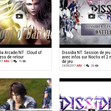
dia Arcade/NT : Cloud of
Dissidia NT: Session de je
ess de retour
avec infos sur Noctis et 2
de jeu
017
ARU
2
15
24/09/2017
ARU
1
36