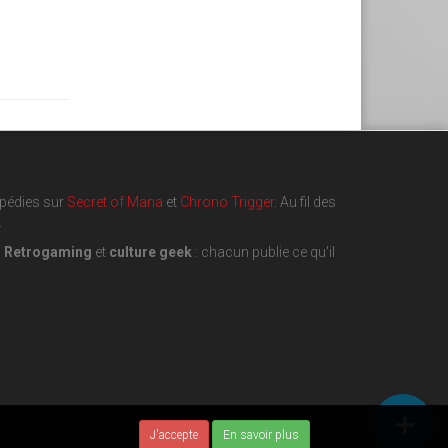
opédies sur
Secret of Mana
et
Chrono Trigger
. Au fil des
.
,
Retrogaming
et
culture geek
: chacun publie ce qu'il
J'accepte
En savoir plus