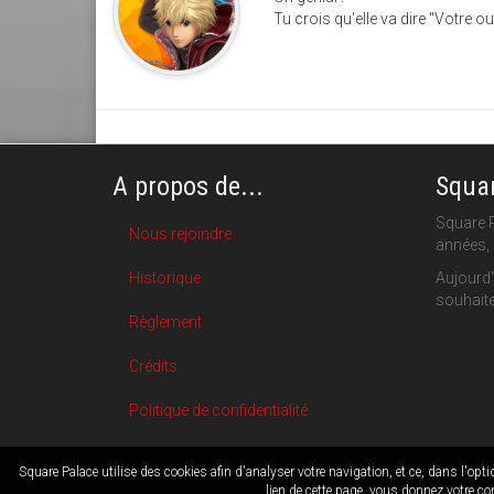
Tu crois qu'elle va dire "Votre ou
A propos de...
Squar
Square P
Nous rejoindre
années, 
Historique
Aujourd'
souhaite
Règlement
Crédits
Politique de confidentialité
Forum (archive)
Square Palace utilise des cookies afin d'analyser votre navigation, et ce, dans l'opt
lien de cette page, vous donnez votre co