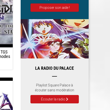
Proposer son aide !
u TGS
 modes
LA RADIO DU PALACE
Playlist Square Palace à
écouter sans modération
Écouter la radio