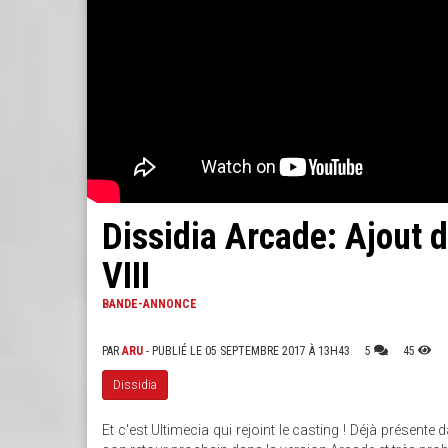
Dissidia Arcade: Ajout 
VIII
BANDE-ANNONCE
PAR
ARU
- PUBLIÉ LE 05 SEPTEMBRE 2017 À 13H43
5
45
Dissidia
Et c'est Ultimecia qui rejoint le casting ! Déjà présente