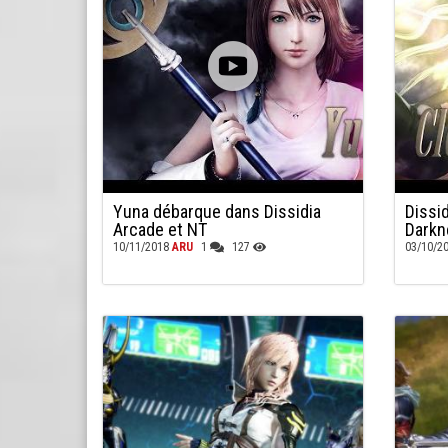
Yuna débarque dans Dissidia
Dissi
Arcade et NT
Darkn
10/11/2018
ARU
1
127
03/10/2