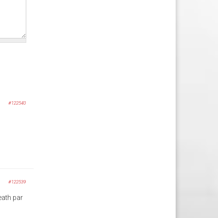
#122540
#122539
eath par