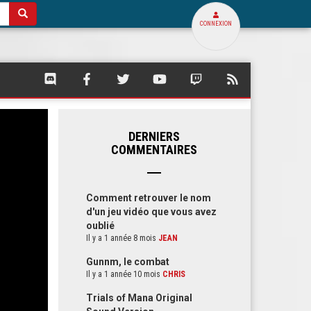
CONNEXION
SQUARE
SQUARE
SQUARE
SQUARE
SQUARE
FLUX
PALACE
PALACE
PALACE
PALACE
PALACE
RSS
SUR
SUR
SUR
SUR
SUR
DE
DISCORD
FACEBOOK
TWITTER
YOUTUBE
TWITCH
SQUARE
PALACE
DERNIERS
COMMENTAIRES
Comment retrouver le nom
d'un jeu vidéo que vous avez
oublié
Il y a 1 année 8 mois
JEAN
Gunnm, le combat
Il y a 1 année 10 mois
CHRIS
Trials of Mana Original