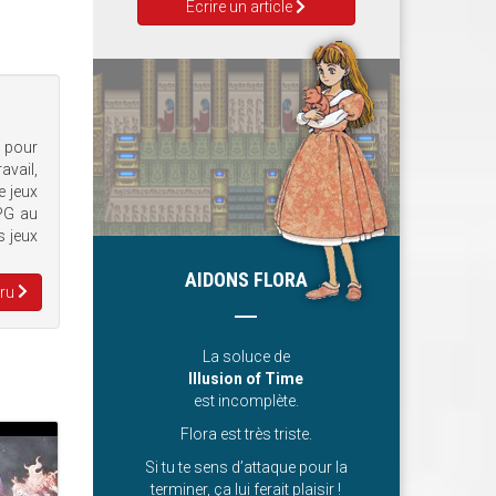
Ecrire un article
e pour
avail,
e jeux
RPG au
s jeux
AIDONS FLORA
Aru
La soluce de
Illusion of Time
est incomplète.
Flora est très triste.
Si tu te sens d’attaque pour la
terminer, ça lui ferait plaisir !