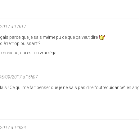
/2017 à 17h17
ançais parce que je sais même pu ce que ça veut dire
'être trop puissant ?
sa musique, qui est un vrai régal.
 05/09/2017 à 15h07
lais ! Ce qui me fait penser que je ne sais pas dire "outrecuidance" en angl
/2017 à 14h34