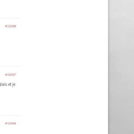
#122538
#122537
ais et je
#122534