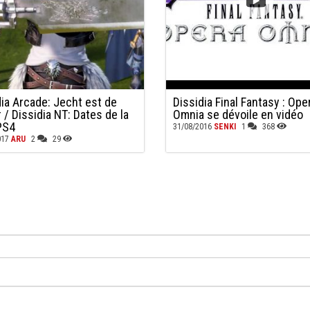
dia Arcade: Jecht est de
Dissidia Final Fantasy : Ope
 / Dissidia NT: Dates de la
Omnia se dévoile en vidéo
PS4
31/08/2016
SENKI
1
368
017
ARU
2
29