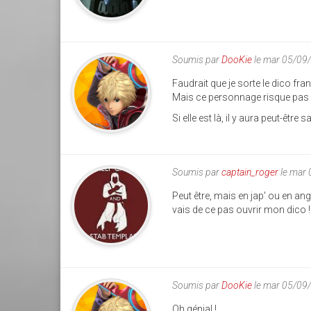
Soumis par
DooKie
le mar 05/09
Faudrait que je sorte le dico fr
Mais ce personnage risque pas d
Si elle est là, il y aura peut-être 
Soumis par
captain_roger
le mar
Peut être, mais en jap' ou en ang
vais de ce pas ouvrir mon dico !
Soumis par
DooKie
le mar 05/09
Oh génial !