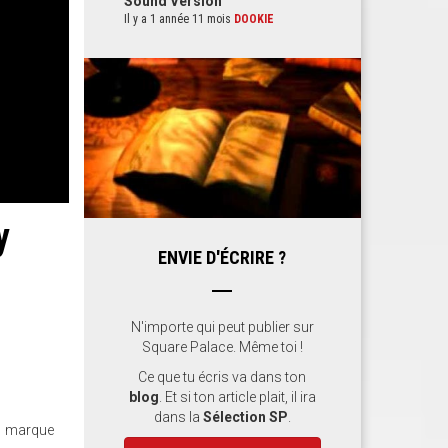
Sound Version
Il y a 1 année 11 mois
DOOKIE
y
ENVIE D'ÉCRIRE ?
N'importe qui peut publier sur
Square Palace. Même toi !
Ce que tu écris va dans ton
blog
. Et si ton article plait, il ira
dans la
Sélection SP
.
II marque