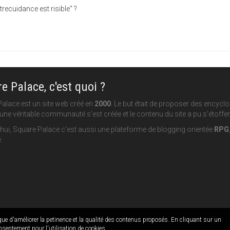
trecuidance est risible" ?
e Palace, c'est quoi ?
alace est un site web créé en
2000
. Le but était de proposer des encycl
une véritable communauté s'est créée et le contenu du site a pu s'étoffer
hui, Square Palace c'est aussi une plateforme de blogging orientée
RPG
.
ique d'améliorer la petinence et la qualité des contenus proposés. En cliquant sur un
nsentement pour l'utilisation de cookies.