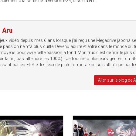
blement à la sortie de la version PS4, Dissidia NT.
e
Aru
 jeux vidéo depuis mes 6 ans lorsque j'ai reçu une Megadrive japonais
te passion ne m'a plus quitté. Devenu adulte et entré dans le monde du tr
 moyens pour vivre cette passion à fond. Mon truc c'est de finir le plus d
voir la fin, pas atteindre les 100%) ! Je touche à plusieurs genres, du 
sant par les FPS et les jeux de plate-forme. Je ne suis attiré que par le
Aller sur le blog de 