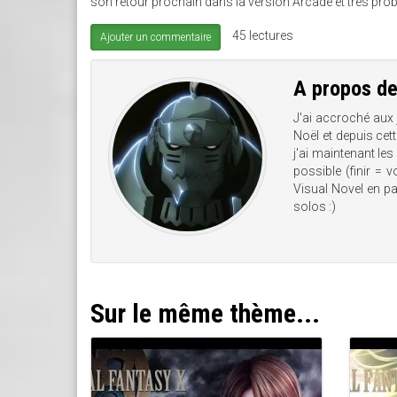
son retour prochain dans la version Arcade et très proba
45 lectures
Ajouter un commentaire
A propos d
J'ai accroché aux
Noël et depuis cet
j'ai maintenant les
possible (finir = 
Visual Novel en pas
solos :)
Sur le même thème...