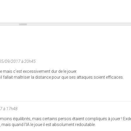
 05/09/2017 à 20h45
ze mais c'est excessivement dur de le jouer.
l fallait maîtriser la distance pour que ses attaques soient efficaces.
7 à 17h48
 moins équilibrés, mais certains persos étaient compliqués à jouer ! Exd
 mais quand l'IA le joue il est absolument redoutable.