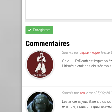
Enregistrer
Commentaires
Soumis par
captain_roger
le mar
Oh oui... ExDeath est hyper balè
Ultimécia etait pas abusée mais i
Soumis par
Aru
le mar 05/09/201
Les anciens jeux étaient plus ou
exemple je suis une quiche avec,