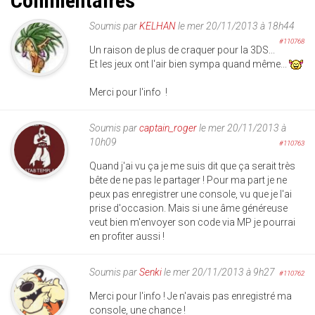
Commentaires
Soumis par
KELHAN
le mer 20/11/2013 à 18h44
#110768
Un raison de plus de craquer pour la 3DS...
Et les jeux ont l'air bien sympa quand même...
Merci pour l'info !
Soumis par
captain_roger
le mer 20/11/2013 à
10h09
#110763
Quand j'ai vu ça je me suis dit que ça serait très
bête de ne pas le partager ! Pour ma part je ne
peux pas enregistrer une console, vu que je l'ai
prise d'occasion. Mais si une âme généreuse
veut bien m'envoyer son code via MP je pourrai
en profiter aussi !
Soumis par
Senki
le mer 20/11/2013 à 9h27
#110762
Merci pour l'info ! Je n'avais pas enregistré ma
console, une chance !