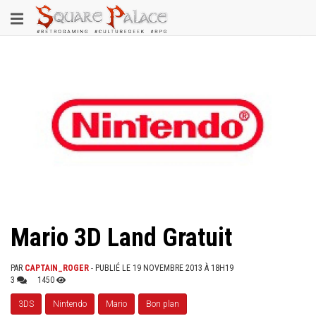
Aller
Toggle
au
contenu
navigation
principal
Mario 3D Land Gratuit
PAR
CAPTAIN_ROGER
- PUBLIÉ LE 19 NOVEMBRE 2013 À 18H19
3
1450
3DS
Nintendo
Mario
Bon plan