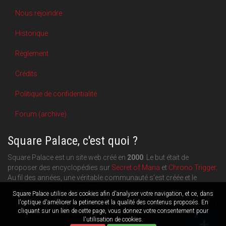
Nous rejoindre
Historique
Règlement
Crédits
Politique de confidentialité
Forum (archive)
Square Palace, c'est quoi ?
Square Palace est un site web créé en
2000
. Le but était de
proposer des encyclopédies sur
Secret of Mana
et
Chrono Trigger
.
Au fil des années, une véritable communauté s'est créée et le
contenu du site a pu s'étoffer.
Square Palace utilise des cookies afin d'analyser votre navigation, et ce, dans
l'optique d'améliorer la petinence et la qualité des contenus proposés. En
Aujourd'hui, Square Palace c'est aussi une plateforme de blogging
cliquant sur un lien de cette page, vous donnez votre consentement pour
orientée
RPG
,
Retrogaming
et
culture geek
: chacun publie ce
l'utilisation de cookies.
qu'il souhaite.