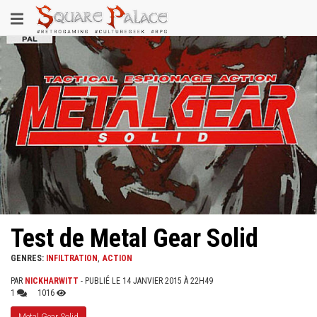
Aller
Toggle
au
contenu
navigation
principal
Test de Metal Gear Solid
GENRES:
INFILTRATION
ACTION
PAR
NICKHARWITT
- PUBLIÉ LE 14 JANVIER 2015 À 22H49
1
1016