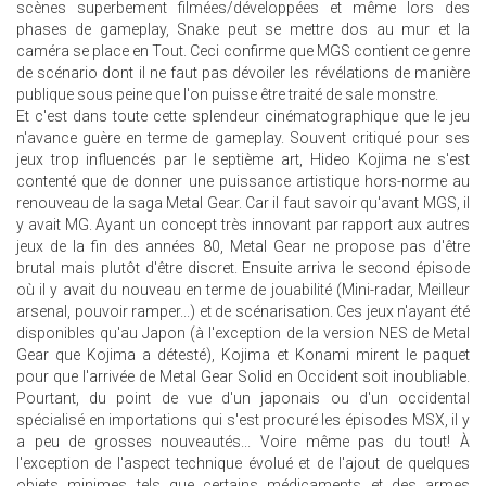
scènes superbement filmées/développées et même lors des
phases de gameplay, Snake peut se mettre dos au mur et la
caméra se place en Tout. Ceci confirme que MGS contient ce genre
de scénario dont il ne faut pas dévoiler les révélations de manière
publique sous peine que l'on puisse être traité de sale monstre.
Et c'est dans toute cette splendeur cinématographique que le jeu
n'avance guère en terme de gameplay. Souvent critiqué pour ses
jeux trop influencés par le septième art, Hideo Kojima ne s'est
contenté que de donner une puissance artistique hors-norme au
renouveau de la saga Metal Gear. Car il faut savoir qu'avant MGS, il
y avait MG. Ayant un concept très innovant par rapport aux autres
jeux de la fin des années 80, Metal Gear ne propose pas d'être
brutal mais plutôt d'être discret. Ensuite arriva le second épisode
où il y avait du nouveau en terme de jouabilité (Mini-radar, Meilleur
arsenal, pouvoir ramper...) et de scénarisation. Ces jeux n'ayant été
disponibles qu'au Japon (à l'exception de la version NES de Metal
Gear que Kojima a détesté), Kojima et Konami mirent le paquet
pour que l'arrivée de Metal Gear Solid en Occident soit inoubliable.
Pourtant, du point de vue d'un japonais ou d'un occidental
spécialisé en importations qui s'est procuré les épisodes MSX, il y
a peu de grosses nouveautés... Voire même pas du tout! À
l'exception de l'aspect technique évolué et de l'ajout de quelques
objets minimes tels que certains médicaments et des armes