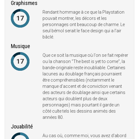
Graphismes
Rendant hommage à ce que la Playstation
17
pouvait montrer, les décors et les
personnages ont beaucoup de charme. Le
seul bémol serait le face design qui a l'air
bâclé.
Musique
Que ce soit la musique où l'on se fait repérer
17
ou la chanson "The best is yet to come", la
bande-originale reste inoubliable. Certaines
lacunes au doublage français pourraient
être compréhensibles (notamment le
manque d'accent et de conviction venant
des acteurs de doublage ainsi que certains
acteurs qui doublent plus de deux
personnages) mais pourtant il garde un
côté culte tels les dessins animés des
années 80.
Jouabilité
Au cas où, comme moi, vous avez d'abord