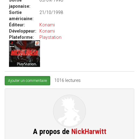
Sortie
03/09/1998
japonaise:
Sortie
21/10/1998
américaine:
Éditeur:
Konami
Développeur:
Konami
Plateforme:
Playstation
1016 lectures
Ajouter un commentaire
A propos de
NickHarwitt