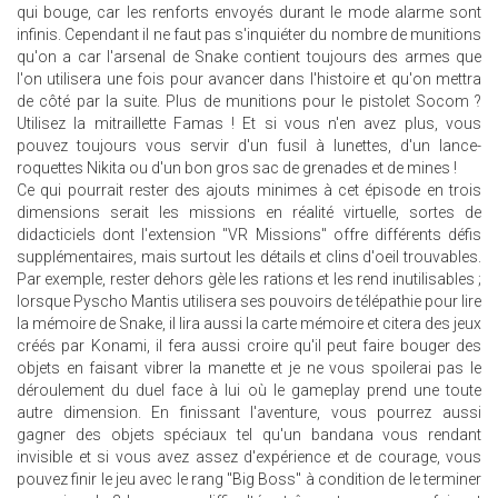
qui bouge, car les renforts envoyés durant le mode alarme sont
infinis. Cependant il ne faut pas s'inquiéter du nombre de munitions
qu'on a car l'arsenal de Snake contient toujours des armes que
l'on utilisera une fois pour avancer dans l'histoire et qu'on mettra
de côté par la suite. Plus de munitions pour le pistolet Socom ?
Utilisez la mitraillette Famas ! Et si vous n'en avez plus, vous
pouvez toujours vous servir d'un fusil à lunettes, d'un lance-
roquettes Nikita ou d'un bon gros sac de grenades et de mines !
Ce qui pourrait rester des ajouts minimes à cet épisode en trois
dimensions serait les missions en réalité virtuelle, sortes de
didacticiels dont l'extension "VR Missions" offre différents défis
supplémentaires, mais surtout les détails et clins d'oeil trouvables.
Par exemple, rester dehors gèle les rations et les rend inutilisables ;
lorsque Pyscho Mantis utilisera ses pouvoirs de télépathie pour lire
la mémoire de Snake, il lira aussi la carte mémoire et citera des jeux
créés par Konami, il fera aussi croire qu'il peut faire bouger des
objets en faisant vibrer la manette et je ne vous spoilerai pas le
déroulement du duel face à lui où le gameplay prend une toute
autre dimension. En finissant l'aventure, vous pourrez aussi
gagner des objets spéciaux tel qu'un bandana vous rendant
invisible et si vous avez assez d'expérience et de courage, vous
pouvez finir le jeu avec le rang "Big Boss" à condition de le terminer