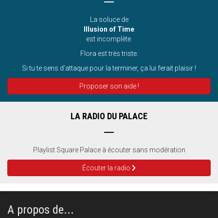
La soluce de
Illusion of Time
est incomplète.
Flora est très triste.
Si tu te sens d’attaque pour la terminer, ça lui ferait plaisir !
Proposer son aide !
LA RADIO DU PALACE
Playlist Square Palace à écouter sans modération
Écouter la radio
A propos de...