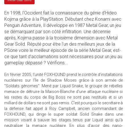
Metal Gear Solid
En 1998, l'Occident fait la connaissance du génie d'Hideo
Kojima grâce à la PlayStation. Débutant chez Konami avec
Penguin Adventure, Il développe en 1987 Metal Gear, un jeu
se démarquant par son côté infiltration. Une décennie
après, Kojima passe à la troisième dimension avec Metal
Gear Solid. Réputé pour être l'un des meilleurs jeux de la
PSone voire le meilleur épisode de la série Metal Gear, est-
ce que tant d'acclamations sont nécessaires pour un jeu au
gameplay dépassé ? Vérifions...
En février 2005, l'unité FOXHOUND prend le contrôle d'installations
nucléaires sur l'île de Shadow Moses grâce à son armée de
"Soldats génomes". Mené par Liquid Snake, le groupe de rebelles
menace de détruire la Maison-Blanche d'une attaque nucléaire si
les restes du corps de Big Boss ne sont pas restitués et si un
milliard de dollars ne sont pas remis. C'est pourquoi le secrétaire à
la défense fait appel à Roy Campbell, ancien commandant de
FOXHOUND, qui dirige le super soldat Solid Snake dans une
mission visant à sauver les otages tenus par Liquid ainsi qu'à
neutraliser la menace nucléaire. En plus d'avoir des nano-