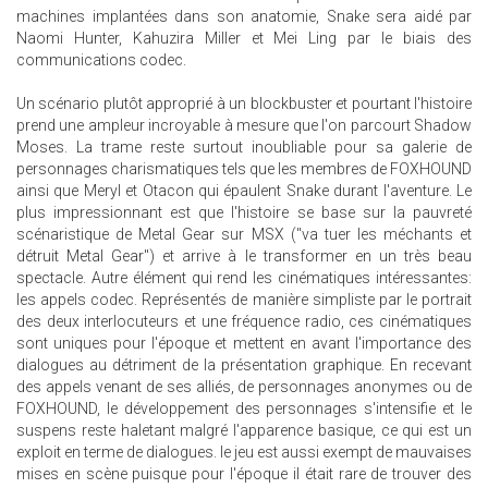
machines implantées dans son anatomie, Snake sera aidé par
Naomi Hunter, Kahuzira Miller et Mei Ling par le biais des
communications codec.
Un scénario plutôt approprié à un blockbuster et pourtant l'histoire
prend une ampleur incroyable à mesure que l'on parcourt Shadow
Moses. La trame reste surtout inoubliable pour sa galerie de
personnages charismatiques tels que les membres de FOXHOUND
ainsi que Meryl et Otacon qui épaulent Snake durant l'aventure. Le
plus impressionnant est que l'histoire se base sur la pauvreté
scénaristique de Metal Gear sur MSX ("va tuer les méchants et
détruit Metal Gear") et arrive à le transformer en un très beau
spectacle. Autre élément qui rend les cinématiques intéressantes:
les appels codec. Représentés de manière simpliste par le portrait
des deux interlocuteurs et une fréquence radio, ces cinématiques
sont uniques pour l'époque et mettent en avant l'importance des
dialogues au détriment de la présentation graphique. En recevant
des appels venant de ses alliés, de personnages anonymes ou de
FOXHOUND, le développement des personnages s'intensifie et le
suspens reste haletant malgré l'apparence basique, ce qui est un
exploit en terme de dialogues. le jeu est aussi exempt de mauvaises
mises en scène puisque pour l'époque il était rare de trouver des