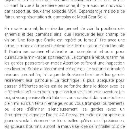
utilisant la vue à la première personne, il n'y a aucune innovation
par rapport au deuxième épisode MSX. Cependant je me dois de
faire une représentation du gameplay de Metal Gear Solid.
En mode normal, le mini-radar permet de voir la position des
ennemis et des caméras ainsi que l'étendue de leur champ de
vision. Une fois que Snake est repéré ou lorsqu'il tire avec une
arme, le mode alarme est déclenché et le mini-radar est inutilisable.
Il faudra se cacher et attendre un compte à rebours pour
qu'ensuite le mini-radar soit réactivé. Le compte à rebours terminé,
les gardes passeront en mode Attention et feront une inspection
des lieux où Snake a récemment été aperçu. Le second compte à
rebours prenant fin, la traque de Snake se termine et les gardes
reprennent leur patrouille. La technique la plus adéquate pour
passer différentes salles est de se fondre dans le décor avec les
différentes boîtes en carton que l'on trouve en cours d'aventure (eh
oui, si vous pensiez être à l'abri en vous cachant dans une boîte en
plein milieu d'un terrain enneigé, vous vous trompez lourdement),
ou alors d'éliminer silencieusement les gardes avec un
étranglement digne de l'agent 47. Ce système étant approprié aux
joueurs voulant économiser leurs balles qu'ils croient précieuses,
les joueurs bourrins auront la mauvaise idée de mitrailler tout ce