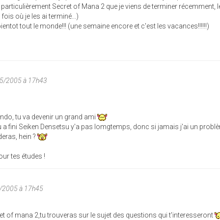
 particulièrement Secret of Mana 2 que je viens de terminer récemment, l
fois où je les ai terminé...)
ientot tout le monde!!! (une semaine encore et c'est les vacances!!!!!!)
05/2005 à 17h43
tendo, tu va devenir un grand ami
u a fini Seiken Densetsu y'a pas lomgtemps, donc si jamais j'ai un prob
aideras, hein ?
ur tes études !
/2005 à 17h45
t of mana 2,tu trouveras sur le sujet des questions qui t'interesseront