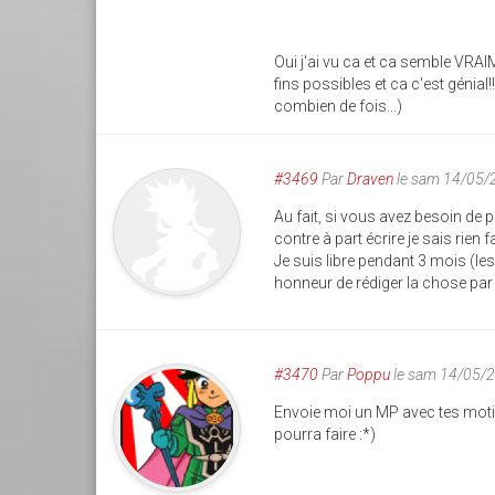
Oui j'ai vu ca et ca semble VRAI
fins possibles et ca c'est génial!
combien de fois...)
#3469
Par
Draven
le sam 14/05/
Au fait, si vous avez besoin de 
contre à part écrire je sais rien 
Je suis libre pendant 3 mois (les 
honneur de rédiger la chose par la
#3470
Par
Poppu
le sam 14/05/
Envoie moi un MP avec tes motiva
pourra faire :*)