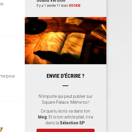
Sound Version
es
Il y a 1 année 11 mois
DOOKIE
ENVIE D'ÉCRIRE ?
lème pour
N'importe qui peut publier sur
Square Palace. Même toi !
Ce que tu écris va dans ton
blog
. Et si ton article plait, il ira
dans la
Sélection SP
.