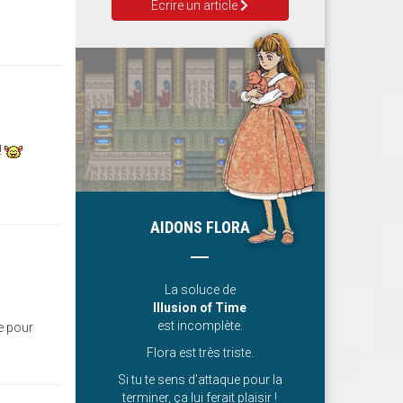
Ecrire un article
!
AIDONS FLORA
La soluce de
Illusion of Time
est incomplète.
e pour
Flora est très triste.
Si tu te sens d’attaque pour la
terminer, ça lui ferait plaisir !