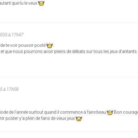
autant que tu le veux
2005 à 17h47
 de te voir pouvoir posté
.
a et que nous pourrons avoir pleins de débats sur tous les jeux d'antants 
5 à 17h58
ériode de l'année surtout quand il commence à faire beau
Bon courag
nir poster y'a plein de fans de vieux jeux