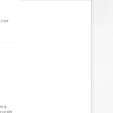
 c'est
en ai
e ce site