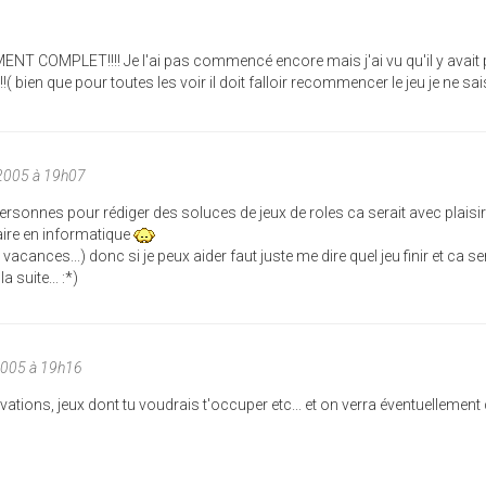
MENT COMPLET!!!! Je l'ai pas commencé encore mais j'ai vu qu'il y avait 
!!!( bien que pour toutes les voir il doit falloir recommencer le jeu je ne sai
2005 à 19h07
personnes pour rédiger des soluces de jeux de roles ca serait avec plaisir
faire en informatique
vacances...) donc si je peux aider faut juste me dire quel jeu finir et ca s
 suite... :*)
2005 à 19h16
tions, jeux dont tu voudrais t'occuper etc... et on verra éventuellement