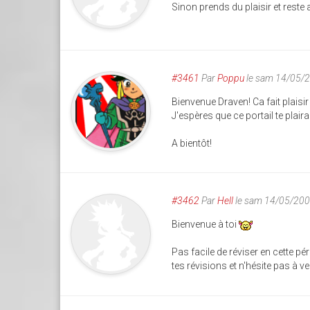
Sinon prends du plaisir et reste 
#3461
Par
Poppu
le sam 14/05/
Bienvenue Draven! Ca fait plaisir
J'espères que ce portail te plair
A bientôt!
#3462
Par
Hell
le sam 14/05/200
Bienvenue à toi
Pas facile de réviser en cette p
tes révisions et n'hésite pas à ve