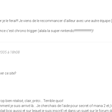
 je le ferai!!! Je viens de le recommancer d'ailleur avec une autre équipe (
'est chrono trigger (alala la super nintendo!!!!!!!!!!!!!!!!!!!!!!!)!
2005 à 18h08
er ce site?
op bien réalisé, clair, préci... Terrible quoi!
ent je suis arrivé là... Je cherchais de l'aide pour secret of mana 2 et j'
lait bcp aussi et sur lequel je suis inscrit) et dans un sujet sur le forum d