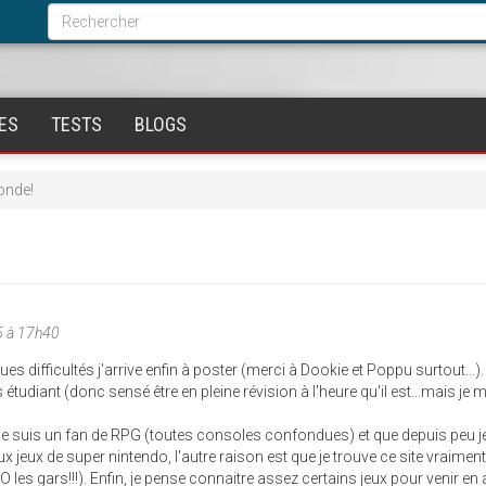
Formulaire
de
Rechercher
recherche
ES
TESTS
BLOGS
onde!
 à 17h40
es difficultés j'arrive enfin à poster (merci à Dookie et Poppu surtout...)
is étudiant (donc sensé être en pleine révision à l'heure qu'il est...mais je 
ar je suis un fan de RPG (toutes consoles confondues) et que depuis peu 
x jeux de super nintendo, l'autre raison est que je trouve ce site vraiment
 les gars!!!). Enfin, je pense connaitre assez certains jeux pour venir en 