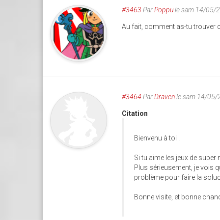
#3463
Par
Poppu
le sam 14/05/
Au fait, comment as-tu trouver c
#3464
Par
Draven
le sam 14/05/
Citation
Bienvenu à toi !
Si tu aime les jeux de super
Plus sérieusement, je vois q
problème pour faire la soluce,
Bonne visite, et bonne chanc