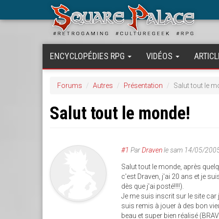
Aller
au
contenu
principal
ENCYCLOPÉDIES RPG
VIDÉOS
ARTICL
Forums
Autres
Présentation
Salut tout le m
Salut tout le monde!
#1
Par
Draven
le
sam 14/05/2005
Salut tout le monde, après quelqu
c'est Draven, j'ai 20 ans et je su
dès que j'ai posté!!!!).
Je me suis inscrit sur le site c
suis remis à jouer à des bon vieu
beau et super bien réalisé (BRAVO