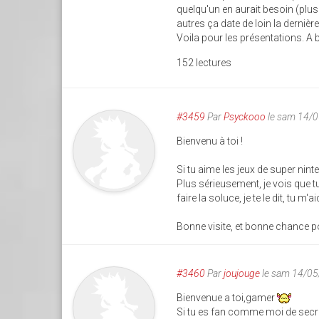
quelqu'un en aurait besoin (plus
autres ça date de loin la dernière 
Voila pour les présentations. A b
152 lectures
#3459
Par
Psyckooo
le sam 14/
Bienvenu à toi !
Si tu aime les jeux de super nin
Plus sérieusement, je vois que t
faire la soluce, je te le dit, tu m'
Bonne visite, et bonne chance po
#3460
Par
joujouge
le sam 14/05
Bienvenue a toi,gamer
Si tu es fan comme moi de secre