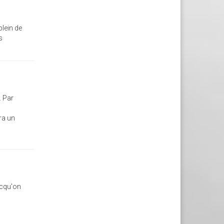
plein de
s
. Par
era un
 cqu'on