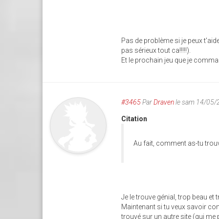
Pas de problème si je peux t'aider
pas sérieux tout ca!!!!!).
Et le prochain jeu que je commance c
#3465
Par
Draven
le sam 14/05/
Citation
Au fait, comment as-tu trouv
Je le trouve génial, trop beau et tr
Maintenant si tu veux savoir comm
trouvé sur un autre site (qui me p