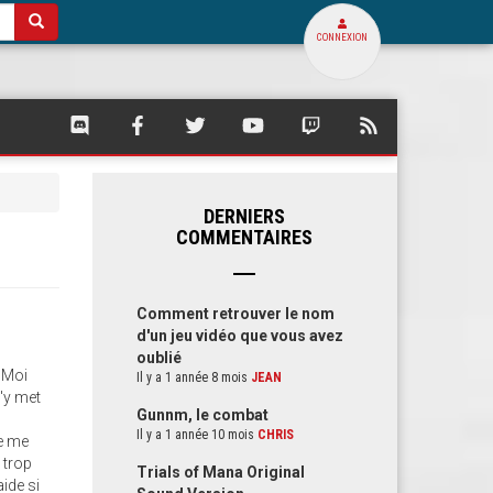
CONNEXION
SQUARE
SQUARE
SQUARE
SQUARE
SQUARE
FLUX
PALACE
PALACE
PALACE
PALACE
PALACE
RSS
SUR
SUR
SUR
SUR
SUR
DE
DISCORD
FACEBOOK
TWITTER
YOUTUBE
TWITCH
SQUARE
PALACE
DERNIERS
COMMENTAIRES
Comment retrouver le nom
d'un jeu vidéo que vous avez
oublié
. Moi
Il y a 1 année 8 mois
JEAN
m'y met
Gunnm, le combat
Il y a 1 année 10 mois
CHRIS
je me
 trop
Trials of Mana Original
aide si