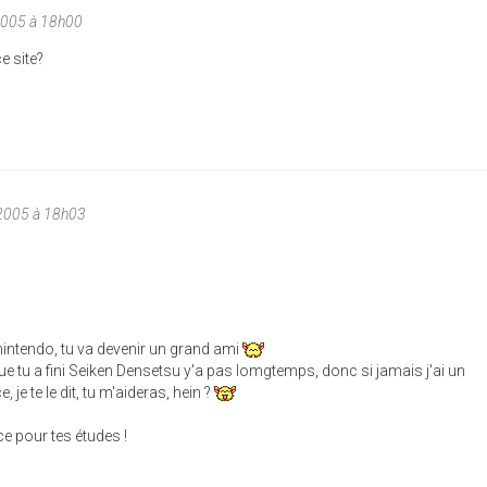
2005 à 18h00
e site?
2005 à 18h03
 nintendo, tu va devenir un grand ami
ue tu a fini Seiken Densetsu y'a pas lomgtemps, donc si jamais j'ai un
 je te le dit, tu m'aideras, hein ?
e pour tes études !