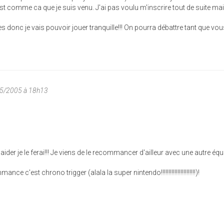
est comme ca que je suis venu. J'ai pas voulu m'inscrire tout de suite ma
es donc je vais pouvoir jouer tranquille!!! On pourra débattre tant que vo
05/2005 à 18h13
aider je le ferai!!! Je viens de le recommancer d'ailleur avec une autre équ
.
nce c'est chrono trigger (alala la super nintendo!!!!!!!!!!!!!!!!!!!!!!!)!