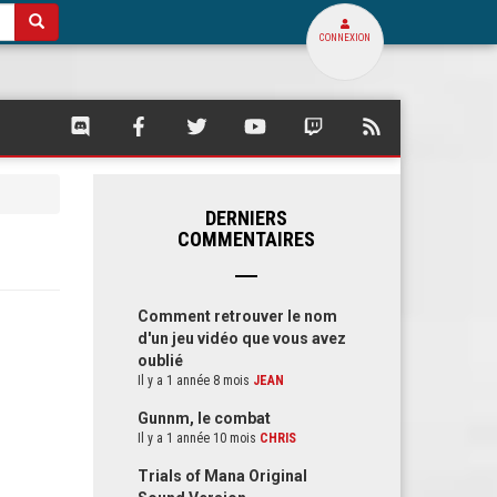
CONNEXION
SQUARE
SQUARE
SQUARE
SQUARE
SQUARE
FLUX
PALACE
PALACE
PALACE
PALACE
PALACE
RSS
SUR
SUR
SUR
SUR
SUR
DE
DISCORD
FACEBOOK
TWITTER
YOUTUBE
TWITCH
SQUARE
PALACE
DERNIERS
COMMENTAIRES
Comment retrouver le nom
d'un jeu vidéo que vous avez
oublié
Il y a 1 année 8 mois
JEAN
Gunnm, le combat
Il y a 1 année 10 mois
CHRIS
Trials of Mana Original