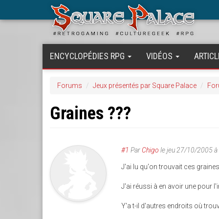
Aller
au
contenu
principal
ENCYCLOPÉDIES RPG
VIDÉOS
ARTICL
Forums
Jeux présentés par Square Palace
For
Graines ???
#1
Par
Chigo
le
jeu 27/10/2005 à
J'ai lu qu'on trouvait ces grain
J'ai réussi à en avoir une pour l'i
Y'a t-il d'autres endroits où trou