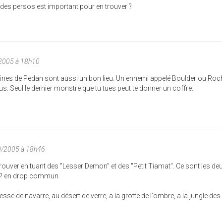
 des persos est important pour en trouver ?
/2005 à 18h10
ines de Pedan sont aussi un bon lieu. Un ennemi appelé Boulder ou Roch
s. Seul le dernier monstre que tu tues peut te donner un coffre.
10/2005 à 18h46
rouver en tuant des "Lesser Demon" et des "Petit Tiamat". Ce sont les de
??? en drop commun.
esse de navarre, au désert de verre, a la grotte de l'ombre, a la jungle des