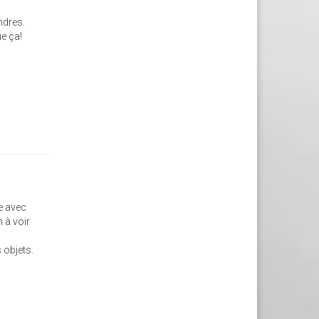
ndres.
ue ça!
ne avec
 à voir
 objets.