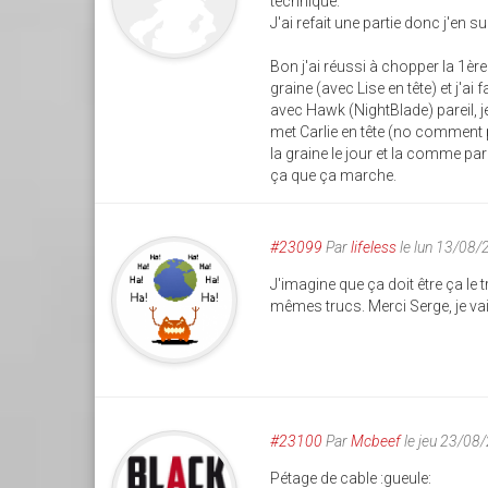
technique.
J'ai refait une partie donc j'en
Bon j'ai réussi à chopper la 1ère
graine (avec Lise en tête) et j'ai 
avec Hawk (NightBlade) pareil, je
met Carlie en tête (no comment p
la graine le jour et la comme pa
ça que ça marche.
#23099
Par
lifeless
le lun 13/08/
J'imagine que ça doit être ça le t
mêmes trucs. Merci Serge, je vai
#23100
Par
Mcbeef
le jeu 23/08
Pétage de cable :gueule: