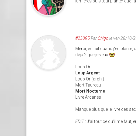
lumières puis tout planter que f
#23095
Par
Chigo
le ven 28/10/
Merci, en fait quand j'en plante
déja 2 que je veux
Loup Or
Loup Argent
Loup Or (argh!)
Mort Taureau
Mort Nocturne
Livre Arcanes
Manque plus que le livre des se
EDIT
: J'ai tout ce qu'il me faut, e