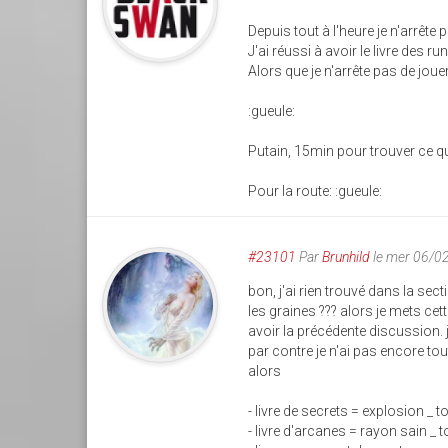
Depuis tout à l'heure je n'arrêt
J'ai réussi à avoir le livre des r
Alors que je n'arrête pas de joue
:gueule:
Putain, 15min pour trouver ce que
Pour la route: :gueule:
#23101
Par
Brunhild
le mer 06/0
bon, j'ai rien trouvé dans la sec
les graines ??? alors je mets cet
avoir la précédente discussion. j
par contre je n'ai pas encore to
alors
- livre de secrets = explosion _
- livre d'arcanes = rayon sain _