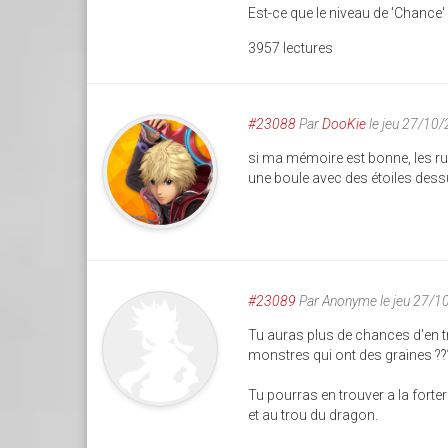
Est-ce que le niveau de 'Chance'
3957 lectures
#23088
Par
DooKie
le jeu 27/10
si ma mémoire est bonne, les ru
une boule avec des étoiles dessu
#23089
Par
Anonyme
le jeu 27/
Tu auras plus de chances d'en t
monstres qui ont des graines 
Tu pourras en trouver a la forter
et au trou du dragon.