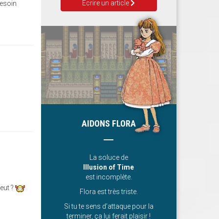
Ecrire un article
besoin
AIDONS FLORA
La soluce de
Illusion of Time
est incomplète.
veut ?
Flora est très triste.
Si tu te sens d’attaque pour la
terminer, ça lui ferait plaisir !