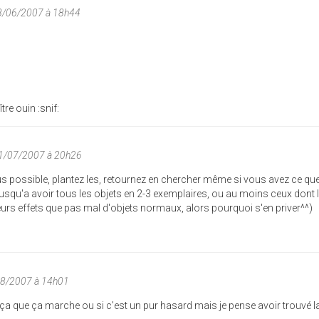
28/06/2007 à 18h44
re ouin :snif:
1/07/2007 à 20h26
lus possible, plantez les, retournez en chercher même si vous avez ce qu
squ'a avoir tous les objets en 2-3 exemplaires, ou au moins ceux dont l'
eurs effets que pas mal d'objets normaux, alors pourquoi s'en priver^^)
08/2007 à 14h01
ça que ça marche ou si c'est un pur hasard mais je pense avoir trouvé l