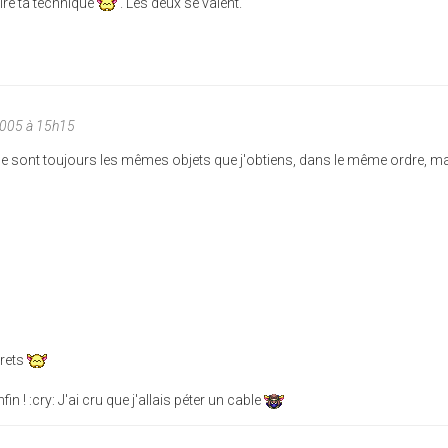
aire ta technique
. Les deux se valent.
2005 à 15h15
, ce sont toujours les mêmes objets que j'obtiens, dans le même ordre, mai
crets
nfin ! :cry: J'ai cru que j'allais péter un cable