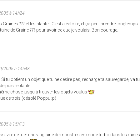
2005 à 14h24
 Graines ??? et les planter. C'est aléatoire, et ça peut prendre longtemps.
gtaine de Graine ??? pour avoir ce que je voulais. Bon courage.
10/2005 à 14h48
Si tu obtient un objet que tu ne désire pas, recharge ta sauvegarde, va tu
e puis replante.
a même chose jusqu'à trouver les objets voulus
que de trois (désolé Poppu :p)
2005 à 15h13
ssi vite de tuer une vingtaine de monstres en mode turbo dans les ruines