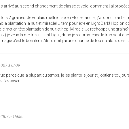
 suis arrivé au second changement de classe et voici comment j'ai procédé
 fois 2 graines. Je voulais mettre Lise en Etoile-Lancier, j'ai donc planter
fait la plantation la nuit et miracle! L'item pour être en Light Dark! Hop on 
 le met en tête plantation de nuit et hop! Miracle! Je rechoppe une graine??
lz) je veux la mettre en Light-Light, donc je recommence le truc sauf que 
r magie c'est le bon item. Alors soit j'ai une chance de fou ou alors c'e
2007 à 6h09
ruc parce que la plupart du temps, je les plante le jour et j'obtiens toujour
s l'essayer.
/2007 à 16h50