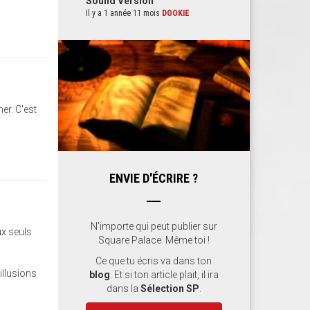
Sound Version
Il y a 1 année 11 mois
DOOKIE
er. C'est
ENVIE D'ÉCRIRE ?
N'importe qui peut publier sur
ux seuls
Square Palace. Même toi !
Ce que tu écris va dans ton
 illusions
blog
. Et si ton article plait, il ira
dans la
Sélection SP
.