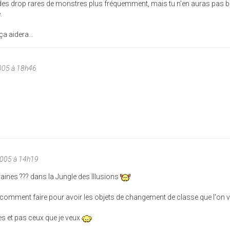
 des drop rares de monstres plus fréquemment, mais tu n'en auras pas 
.
ça aidera...
005 à 18h46
2005 à 14h19
graines ??? dans la Jungle des Illusions
ais comment faire pour avoir les objets de changement de classe que l'on 
s et pas ceux que je veux