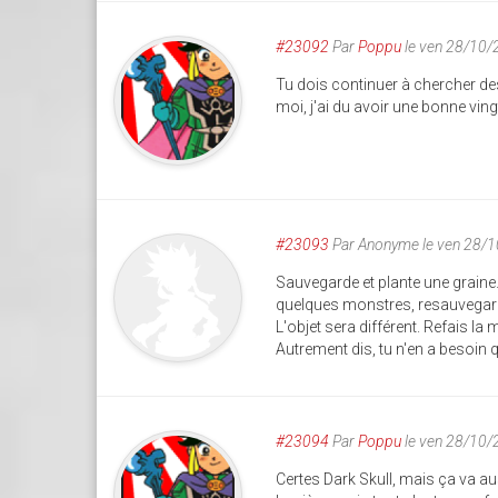
#23092
Par
Poppu
le ven 28/10/
Tu dois continuer à chercher des
moi, j'ai du avoir une bonne vin
#23093
Par
Anonyme
le ven 28/
Sauvegarde et plante une graine. 
quelques monstres, resauvegard
L'objet sera différent. Refais l
Autrement dis, tu n'en a besoin 
#23094
Par
Poppu
le ven 28/10/
Certes Dark Skull, mais ça va au