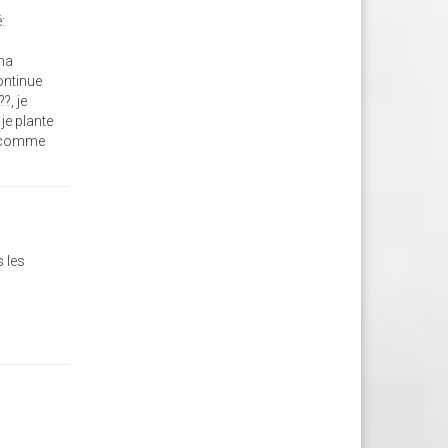
:
 ma
continue
?, je
je plante
st comme
s les