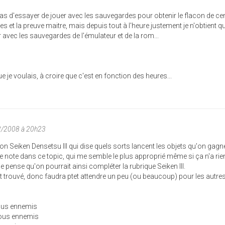
e pas d'essayer de jouer avec les sauvegardes pour obtenir le flacon de ce
unes et la preuve maitre, mais depuis tout à l'heure justement je n'obtient q
r avec les sauvegardes de l'émulateur et de la rom...
 je voulais, à croire que c'est en fonction des heures...
2/2008 à 20h23
tion Seiken Densetsu III qui dise quels sorts lancent les objets qu'on gag
te note dans ce topic, qui me semble le plus approprié même si ça n'a rien
e pense qu'on pourrait ainsi compléter la rubrique Seiken III.
ut trouvé, donc faudra ptet attendre un peu (ou beaucoup) pour les autres
 tous ennemis
 tous ennemis