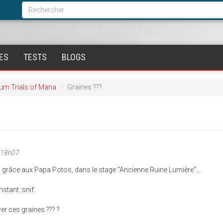
Formulaire
de
Rechercher
recherche
ES
TESTS
BLOGS
um Trials of Mana
Graines ???
 18h07
es grâce aux Papa Potos, dans le stage "Ancienne Ruine Lumière"...
nstant :snif:
ver ces graines ??? ?