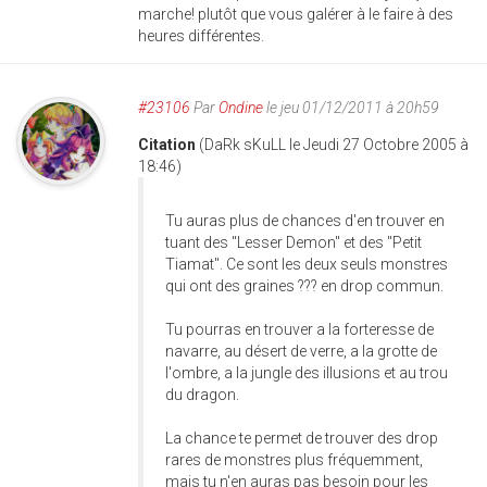
marche! plutôt que vous galérer à le faire à des
heures différentes.
#23106
Par
Ondine
le jeu 01/12/2011 à 20h59
Citation
(DaRk sKuLL le Jeudi 27 Octobre 2005 à
18:46)
Tu auras plus de chances d'en trouver en
tuant des "Lesser Demon" et des "Petit
Tiamat". Ce sont les deux seuls monstres
qui ont des graines ??? en drop commun.
Tu pourras en trouver a la forteresse de
navarre, au désert de verre, a la grotte de
l'ombre, a la jungle des illusions et au trou
du dragon.
La chance te permet de trouver des drop
rares de monstres plus fréquemment,
mais tu n'en auras pas besoin pour les