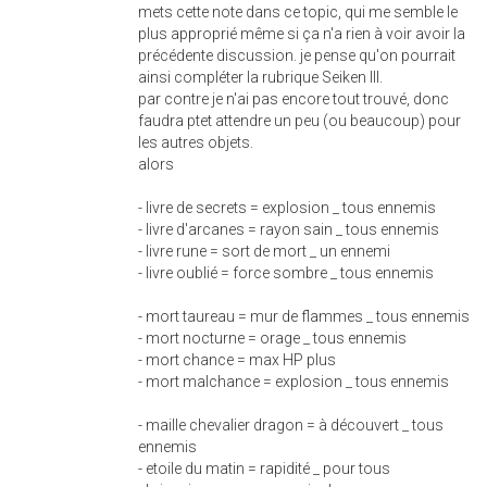
mets cette note dans ce topic, qui me semble le
plus approprié même si ça n'a rien à voir avoir la
précédente discussion. je pense qu'on pourrait
ainsi compléter la rubrique Seiken III.
par contre je n'ai pas encore tout trouvé, donc
faudra ptet attendre un peu (ou beaucoup) pour
les autres objets.
alors
- livre de secrets = explosion _ tous ennemis
- livre d'arcanes = rayon sain _ tous ennemis
- livre rune = sort de mort _ un ennemi
- livre oublié = force sombre _ tous ennemis
- mort taureau = mur de flammes _ tous ennemis
- mort nocturne = orage _ tous ennemis
- mort chance = max HP plus
- mort malchance = explosion _ tous ennemis
- maille chevalier dragon = à découvert _ tous
ennemis
- etoile du matin = rapidité _ pour tous