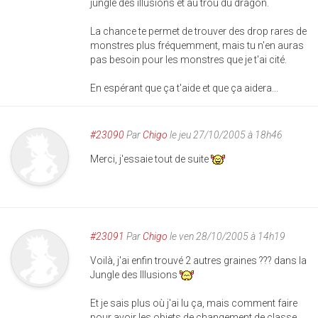
jungle des illusions et au trou du dragon.
La chance te permet de trouver des drop rares de
monstres plus fréquemment, mais tu n'en auras
pas besoin pour les monstres que je t'ai cité.
En espérant que ça t'aide et que ça aidera...
#23090
Par
Chigo
le jeu 27/10/2005 à 18h46
Merci, j'essaie tout de suite
#23091
Par
Chigo
le ven 28/10/2005 à 14h19
Voilà, j'ai enfin trouvé 2 autres graines ??? dans la
Jungle des Illusions
Et je sais plus où j'ai lu ça, mais comment faire
pour avoir les objets de changement de classe