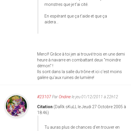
monstres que je t'ai cité.
En espérant que ça t'aide et que ça
aidera...
Merci!! Grâce à toi jen ai trouvé trois en une demi
heure à navarre en combattant deux "moindre
démon" !
Ils sont dans la salle du trône et ici c'est moins
galère qu'aux ruines de lumière!
#23107
Par
Ondine
le jeu 01/12/2011 à 22h12
Citation
(DaRk sKuLL le Jeudi 27 Octobre 2005 à
18:46)
Tu auras plus de chances d'en trouver en