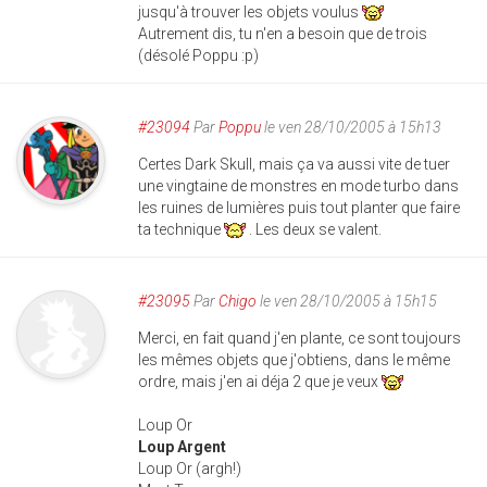
jusqu'à trouver les objets voulus
Autrement dis, tu n'en a besoin que de trois
(désolé Poppu :p)
#23094
Par
Poppu
le ven 28/10/2005 à 15h13
Certes Dark Skull, mais ça va aussi vite de tuer
une vingtaine de monstres en mode turbo dans
les ruines de lumières puis tout planter que faire
ta technique
. Les deux se valent.
#23095
Par
Chigo
le ven 28/10/2005 à 15h15
Merci, en fait quand j'en plante, ce sont toujours
les mêmes objets que j'obtiens, dans le même
ordre, mais j'en ai déja 2 que je veux
Loup Or
Loup Argent
Loup Or (argh!)