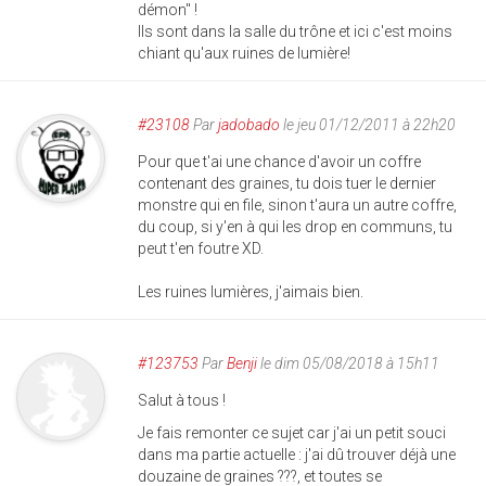
démon" !
Ils sont dans la salle du trône et ici c'est moins
chiant qu'aux ruines de lumière!
#23108
Par
jadobado
le jeu 01/12/2011 à 22h20
Pour que t'ai une chance d'avoir un coffre
contenant des graines, tu dois tuer le dernier
monstre qui en file, sinon t'aura un autre coffre,
du coup, si y'en à qui les drop en communs, tu
peut t'en foutre XD.
Les ruines lumières, j'aimais bien.
#123753
Par
Benji
le dim 05/08/2018 à 15h11
Salut à tous !
Je fais remonter ce sujet car j'ai un petit souci
dans ma partie actuelle : j'ai dû trouver déjà une
douzaine de graines ???, et toutes se