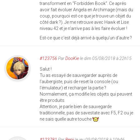
transforment en "Forbidden Book". Ce après
avoir fait évoluer Angela en Archimage (mais du
coup, pourquoi est-ce que je trouve un objet du
côté dark ?). Je me retrouve avec Hawk et Lise
niveau 42 et je n'arrive pas à les faire évoluer !
Est-ce que c'est déjà arrivé à quelqu'un d'autre ?
#123756
Par
DooKie
le dim 05/08/2018 à 22h15
Salut !
Tu as essayé de sauvegarder auprès de
l'aubergiste, puis de reset la console (ou
l'émulateur) et recharger la partie ?
Normalement, ça modifie les objets qui peuvent
être produits.
Attention, je parle bien de sauvegarde
traditionnelle, pas de savestate avec F5, F2 ou je
ne sais quelle autre touche
#123781
Par
Benji
le jeu 09/08/2018 à 10h46