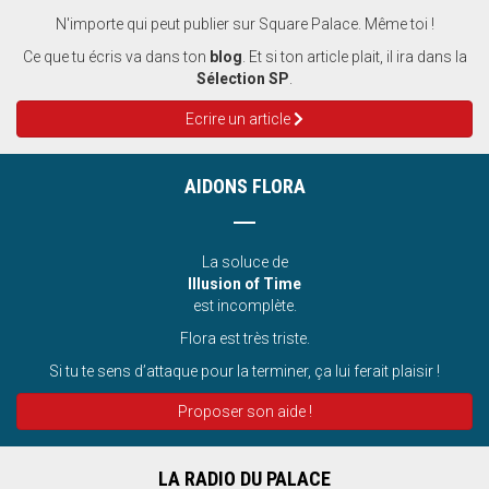
N'importe qui peut publier sur Square Palace. Même toi !
Ce que tu écris va dans ton
blog
. Et si ton article plait, il ira dans la
Sélection SP
.
Ecrire un article
AIDONS FLORA
La soluce de
Illusion of Time
est incomplète.
Flora est très triste.
Si tu te sens d’attaque pour la terminer, ça lui ferait plaisir !
Proposer son aide !
LA RADIO DU PALACE