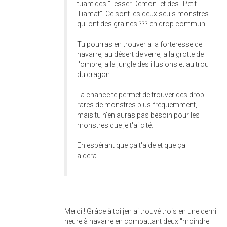
tuant des "Lesser Demon" et des "Petit
Tiamat". Ce sont les deux seuls monstres
qui ont des graines ??? en drop commun.
Tu pourras en trouver a la forteresse de
navarre, au désert de verre, a la grotte de
l'ombre, a la jungle des illusions et au trou
du dragon.
La chance te permet de trouver des drop
rares de monstres plus fréquemment,
mais tu n'en auras pas besoin pour les
monstres que je t'ai cité.
En espérant que ça t'aide et que ça
aidera...
Merci!! Grâce à toi jen ai trouvé trois en une demi
heure à navarre en combattant deux "moindre