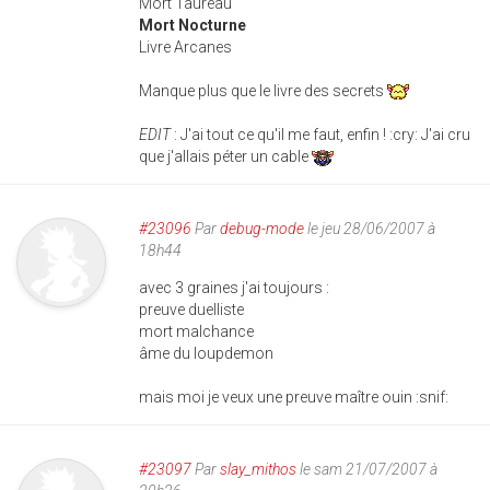
Mort Taureau
Mort Nocturne
Livre Arcanes
Manque plus que le livre des secrets
EDIT
: J'ai tout ce qu'il me faut, enfin ! :cry: J'ai cru
que j'allais péter un cable
#23096
Par
debug-mode
le jeu 28/06/2007 à
18h44
avec 3 graines j'ai toujours :
preuve duelliste
mort malchance
âme du loupdemon
mais moi je veux une preuve maître ouin :snif:
#23097
Par
slay_mithos
le sam 21/07/2007 à