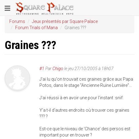
Aller
Toggle
au
contenu
navigation
Forums
Jeux présentés par Square Palace
principal
Forum Trials of Mana
Graines ???
Graines ???
#1
Par
Chigo
le
jeu 27/10/2005 à 18h07
J'ai lu qu'on trouvait ces graines grâce aux Papa
Potos, dans le stage "Ancienne Ruine Lumière"...
J'ai réussi à en avoir une pour l'instant :snif:
Y'a t-il d'autres endroits où trouver ces graines
??? ?
Est-ce que le niveau de 'Chance' des persos est
important pour en trouver ?