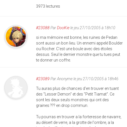
3973 lectures
#23088
Par
DooKie
le jeu 27/10/2005 à 18h10
si ma mémoire est bonne, les ruines de Pedan
sont aussi un bon lieu. Un ennemi appelé Boulder
ou Rocher. C'est une boule avec des étoiles
dessus. Seul le dernier monstre que tu tues peut
te donner un coffre.
#23089
Par
Anonyme
le jeu 27/10/2005 à 18h46
Tu auras plus de chances d'en trouver en tuant
des "Lesser Demon" et des "Petit Tiamat". Ce
sont les deux seuls monstres qui ont des
graines ??? en drop commun.
Tu pourras en trouver a la forteresse de navarre,
au désert de verre, a la grotte de l'ombre, a la