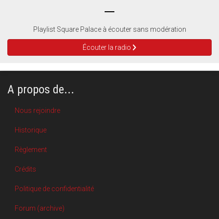
Playlist Square Palace à écouter sans modération
Écouter la radio
A propos de...
Nous rejoindre
Historique
Règlement
Crédits
Politique de confidentialité
Forum (archive)