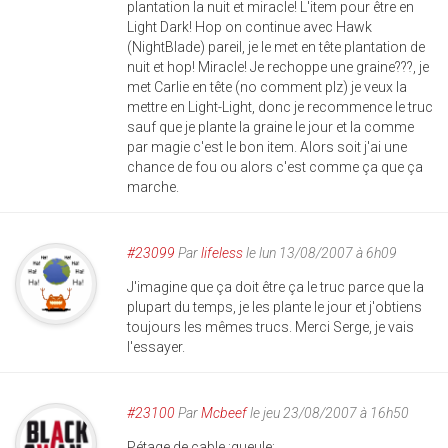
plantation la nuit et miracle! L'item pour être en
Light Dark! Hop on continue avec Hawk
(NightBlade) pareil, je le met en tête plantation de
nuit et hop! Miracle! Je rechoppe une graine???, je
met Carlie en tête (no comment plz) je veux la
mettre en Light-Light, donc je recommence le truc
sauf que je plante la graine le jour et la comme
par magie c'est le bon item. Alors soit j'ai une
chance de fou ou alors c'est comme ça que ça
marche.
#23099
Par
lifeless
le lun 13/08/2007 à 6h09
J'imagine que ça doit être ça le truc parce que la
plupart du temps, je les plante le jour et j'obtiens
toujours les mêmes trucs. Merci Serge, je vais
l'essayer.
#23100
Par
Mcbeef
le jeu 23/08/2007 à 16h50
Pétage de cable :gueule: