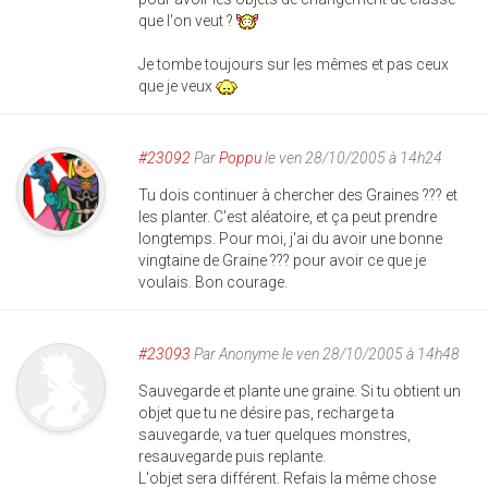
que l'on veut ?
Je tombe toujours sur les mêmes et pas ceux
que je veux
#23092
Par
Poppu
le ven 28/10/2005 à 14h24
Tu dois continuer à chercher des Graines ??? et
les planter. C'est aléatoire, et ça peut prendre
longtemps. Pour moi, j'ai du avoir une bonne
vingtaine de Graine ??? pour avoir ce que je
voulais. Bon courage.
#23093
Par
Anonyme
le ven 28/10/2005 à 14h48
Sauvegarde et plante une graine. Si tu obtient un
objet que tu ne désire pas, recharge ta
sauvegarde, va tuer quelques monstres,
resauvegarde puis replante.
L'objet sera différent. Refais la même chose