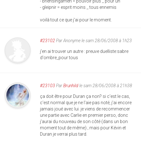
- briensingamen = pouvoir plus _ pour un
- gleipnir = esprit moins _ tous ennemis
voilà tout ce que j'ai pour le moment.
#23102
Par
Anonyme
le sam 28/06/2008 à 1h23
j'en ai trouver un autre : preuve duelliste:sabre
d'ombre_pour tous
#23103
Par
Brunhild
le sam 28/06/2008 à 21h38
ça doit être pour Duran ça non? si c'est le cas,
c'est normal que je ne l'aie pas noté, j'ai encore
jamais joué avec lui. je viens de recommencer
une partie avec Carlie en premier perso, donc
j'aurai du nouveau de son côté (dans un bon
moment tout de même) ; mais pour Kévin et
Duran je verrai plus tard.