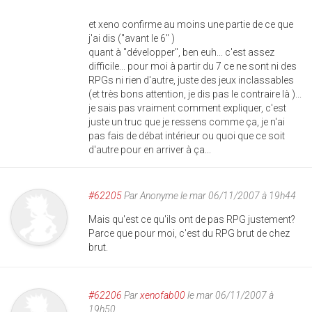
et xeno confirme au moins une partie de ce que
j'ai dis ("avant le 6" )
quant à "développer", ben euh... c'est assez
difficile... pour moi à partir du 7 ce ne sont ni des
RPGs ni rien d'autre, juste des jeux inclassables
(et très bons attention, je dis pas le contraire là )...
je sais pas vraiment comment expliquer, c'est
juste un truc que je ressens comme ça, je n'ai
pas fais de débat intérieur ou quoi que ce soit
d'autre pour en arriver à ça...
#62205
Par
Anonyme
le mar 06/11/2007 à 19h44
Mais qu'est ce qu'ils ont de pas RPG justement?
Parce que pour moi, c'est du RPG brut de chez
brut.
#62206
Par
xenofab00
le mar 06/11/2007 à
19h50