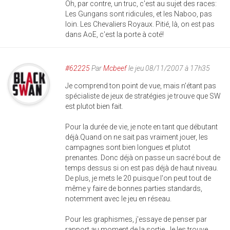
Oh, par contre, un truc, c'est au sujet des races:
Les Gungans sont ridicules, et les Naboo, pas
loin. Les Chevaliers Royaux. Pitié, là, on est pas
dans AoE, c'est la porte à coté!
#62225
Par
Mcbeef
le jeu 08/11/2007 à 17h35
Je comprend ton point de vue, mais n'étant pas
spécialiste de jeux de stratégies je trouve que SW
est plutot bien fait.
Pour la durée de vie, je note en tant que débutant
déjà.Quand on ne sait pas vraiment jouer, les
campagnes sont bien longues et plutot
prenantes. Donc déjà on passe un sacré bout de
temps dessus si on est pas déjà de haut niveau.
De plus, je mets le 20 puisque l'on peut tout de
même y faire de bonnes parties standards,
notemment avec le jeu en réseau.
Pour les graphismes, j'essaye de penser par
rapport au moment de la sortie. Je les trouve