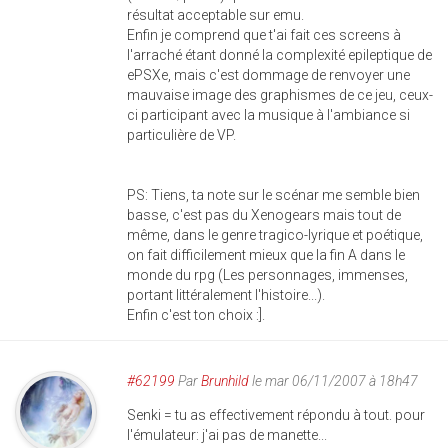
résultat acceptable sur emu.
Enfin je comprend que t'ai fait ces screens à
l'arraché étant donné la complexité epileptique de
ePSXe, mais c'est dommage de renvoyer une
mauvaise image des graphismes de ce jeu, ceux-
ci participant avec la musique à l'ambiance si
particulière de VP.
PS: Tiens, ta note sur le scénar me semble bien
basse, c'est pas du Xenogears mais tout de
même, dans le genre tragico-lyrique et poétique,
on fait difficilement mieux que la fin A dans le
monde du rpg (Les personnages, immenses,
portant littéralement l'histoire...).
Enfin c'est ton choix :].
#62199
Par
Brunhild
le mar 06/11/2007 à 18h47
Senki = tu as effectivement répondu à tout. pour
l'émulateur: j'ai pas de manette...