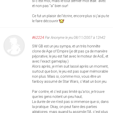
si c'est moi, mais le tout dernier mot était "avec"
et non pas "a" bien sur!
Ce fut un plaisir de l'écrire, encore plus si j'ai pu te
le faire découvrir
#62224
Par
Anonyme
le jeu 08/11/2007 à 12h42
SW GB est un jeu sympa, et un très honnête
clone de Age of Empire (je dit pas ça de manière
péjorative, le jeu est fait avec le moteur de AoE, et
avec l'exact gameplay.)
Alors après, je m'en suit lassé après un moment,
surtout que bon, le jeu est pas super mémorable
non plus. Mais si, comme moi, vous être un
fanboy assumé de Star Wars, c'était un bon jeu.
Par contre, et c'est pas limité qu'a toi, je trouve
que les gens notent un peu haut;
La durée de vie n'est pas si immense que si, dans
la pratique. Okay, on peut faire des parties
aléatoires, mais quand tu assimile l'IA, c'est plus