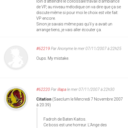
loin d'atteindre le collossale travail d'ambiance
de VP, au niveau mélodique on va dire que ça se
discute même si pour moi le choix est vite fait:
VP encore.
Sinon je savais même pas qu'il y a avait un
arrange tiens, je vais aller écouter ça.
#62219
Par
Anonyme
le mer 07/11/2007 à 22h25
Oups. My mistake.
#62220
Par
illapa
le mer 07/11/2007 à 22h30
Citation
(Saeclum le Mercredi 7 Novembre 2007
à 20:39)
Fadroh de Baten Kaitos.
Ce boss est une horreur. L'Ange des