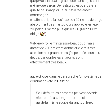
que je vois, la qualité graphique dans le jeu est la
même que Seiken Densetsu 3... est-ce juste la
qualité de l'image ou le jeu est-il réellement
comme ça?
en attendant, le fait qu'il soit en 2D ne me dérange
absolument pas, j'ai toujours apprécié les jeux
2D, parfois même plus que les 3D (Mega Drive
oblige
)
Valkyrie Profile m'intéresse beaucoup, mais
datant de 2007 et étant donné que je fais très
attention aux graphismes, j'ai peur d'être un peu
déçue. par contre les artworks sont
effectivement très beaux.
autre chose: dans le paragraphe "un système de
combat novateur"
Citation
Seul défaut : les combats peuvent devenir
rébarbatifs à la longue, surtout si on
garde la même équipe durant tout le jeu.