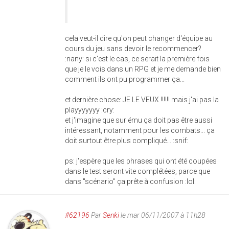
cela veut-il dire qu'on peut changer d'équipe au
cours du jeu sans devoir le recommencer?
:nany: si c'est le cas, ce serait la première fois
que je le vois dans un RPG et je me demande bien
comment ils ont pu programmer ça...
et dernière chose: JE LE VEUX !!!!!! mais j'ai pas la
playyyyyyy :cry:
et j'imagine que sur ému ça doit pas être aussi
intéressant, notamment pour les combats... ça
doit surtout être plus compliqué... :snif:
ps: j'espère que les phrases qui ont été coupées
dans le test seront vite complétées, parce que
dans "scénario" ça prête à confusion :lol:
#62196
Par
Senki
le mar 06/11/2007 à 11h28