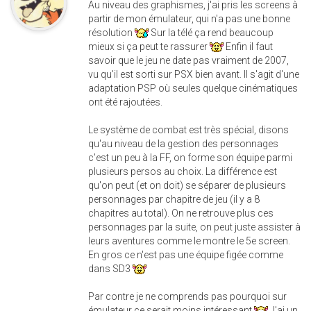
Au niveau des graphismes, j'ai pris les screens à
partir de mon émulateur, qui n'a pas une bonne
résolution
Sur la télé ça rend beaucoup
mieux si ça peut te rassurer
Enfin il faut
savoir que le jeu ne date pas vraiment de 2007,
vu qu'il est sorti sur PSX bien avant. Il s'agit d'une
adaptation PSP où seules quelque cinématiques
ont été rajoutées.
Le système de combat est très spécial, disons
qu'au niveau de la gestion des personnages
c'est un peu à la FF, on forme son équipe parmi
plusieurs persos au choix. La différence est
qu'on peut (et on doit) se séparer de plusieurs
personnages par chapitre de jeu (il y a 8
chapitres au total). On ne retrouve plus ces
personnages par la suite, on peut juste assister à
leurs aventures comme le montre le 5e screen.
En gros ce n'est pas une équipe figée comme
dans SD3
Par contre je ne comprends pas pourquoi sur
émulateur ce serait moins intéressant
J'ai un