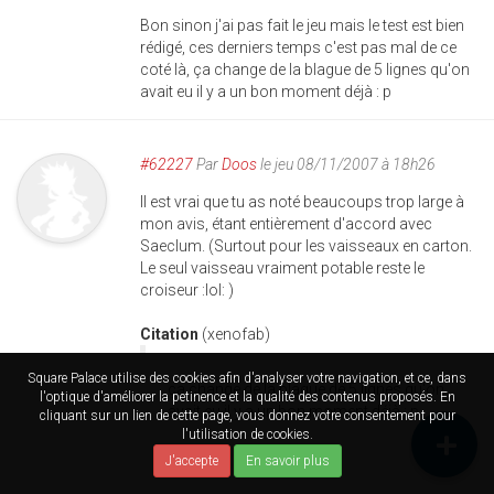
Bon sinon j'ai pas fait le jeu mais le test est bien
rédigé, ces derniers temps c'est pas mal de ce
coté là, ça change de la blague de 5 lignes qu'on
avait eu il y a un bon moment déjà : p
#62227
Par
Doos
le jeu 08/11/2007 à 18h26
Il est vrai que tu as noté beaucoups trop large à
mon avis, étant entièrement d'accord avec
Saeclum. (Surtout pour les vaisseaux en carton.
Le seul vaisseau vraiment potable reste le
croiseur :lol: )
Citation
(xenofab)
Square Palace utilise des cookies afin d'analyser votre navigation, et ce, dans
ça change de la blague de 5 lignes qu'on
l'optique d'améliorer la petinence et la qualité des contenus proposés. En
avait eu il y a un bon moment déjà : p
cliquant sur un lien de cette page, vous donnez votre consentement pour
l'utilisation de cookies.
J'accepte
En savoir plus