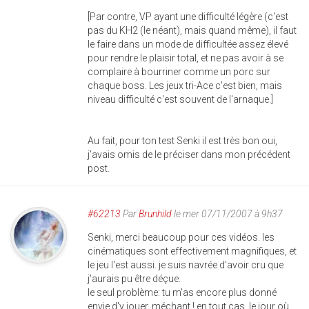
[Par contre, VP ayant une difficulté légère (c'est
pas du KH2 (le néant), mais quand même), il faut
le faire dans un mode de difficultée assez élevé
pour rendre le plaisir total, et ne pas avoir à se
complaire à bourriner comme un porc sur
chaque boss. Les jeux tri-Ace c'est bien, mais
niveau difficulté c'est souvent de l'arnaque.]
Au fait, pour ton test Senki il est très bon oui,
j'avais omis de le préciser dans mon précédent
post.
#62213
Par
Brunhild
le mer 07/11/2007 à 9h37
Senki, merci beaucoup pour ces vidéos. les
cinématiques sont effectivement magnifiques, et
le jeu l'est aussi. je suis navrée d'avoir cru que
j'aurais pu être déçue.
le seul problème: tu m'as encore plus donné
envie d'y jouer, méchant ! en tout cas, le jour où