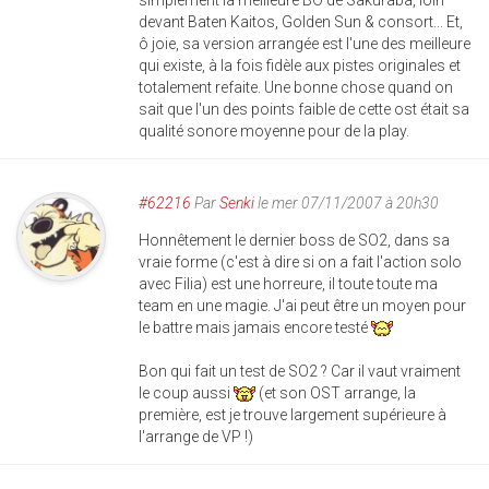
simplement la meilleure BO de Sakuraba, loin
devant Baten Kaitos, Golden Sun & consort... Et,
ô joie, sa version arrangée est l'une des meilleure
qui existe, à la fois fidèle aux pistes originales et
totalement refaite. Une bonne chose quand on
sait que l'un des points faible de cette ost était sa
qualité sonore moyenne pour de la play.
#62216
Par
Senki
le mer 07/11/2007 à 20h30
Honnêtement le dernier boss de SO2, dans sa
vraie forme (c'est à dire si on a fait l'action solo
avec Filia) est une horreure, il toute toute ma
team en une magie. J'ai peut être un moyen pour
le battre mais jamais encore testé
Bon qui fait un test de SO2 ? Car il vaut vraiment
le coup aussi
(et son OST arrange, la
première, est je trouve largement supérieure à
l'arrange de VP !)