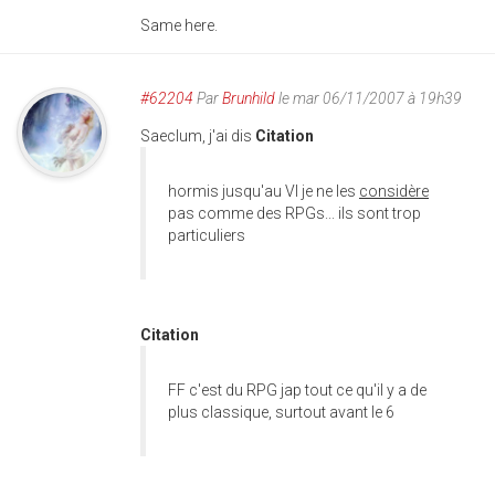
Same here.
#62204
Par
Brunhild
le mar 06/11/2007 à 19h39
Saeclum, j'ai dis
Citation
hormis jusqu'au VI je ne les
considère
pas comme des RPGs... ils sont trop
particuliers
Citation
FF c'est du RPG jap tout ce qu'il y a de
plus classique, surtout avant le 6