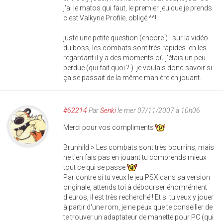
j'ai le matos qui faut, le premier jeu que je prends
c'est Valkyrie Profile, obligé ^^!
juste une petite question (encore ) : sur la vidéo
du boss, les combats sont très rapides. en les
regardant il y a des moments où j'étais un peu
perdue (qui fait quoi ? ). je voulais donc savoir si
ça se passait de la même manière en jouant.
#62214
Par
Senki
le mer 07/11/2007 à 10h06
Merci pour vos compliments
Brunhild > Les combats sont très bourrins, mais
ne t'en fais pas en jouant tu comprends mieux
tout ce qui se passe
Par contre si tu veux le jeu PSX dans sa version
originale, attends toi à débourser énormément
d'euros, il est très recherché ! Et si tu veux y jouer
à partir d'une rom, je ne peux que te conseiller de
te trouver un adaptateur de manette pour PC (qui