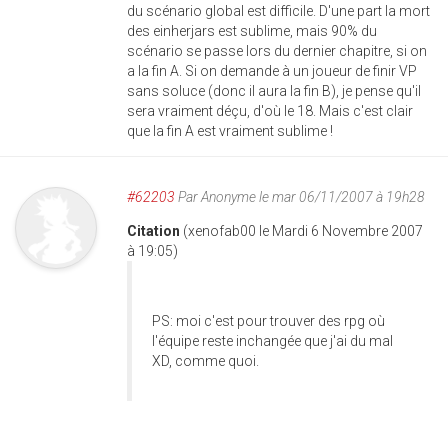
du scénario global est difficile. D'une part la mort
des einherjars est sublime, mais 90% du
scénario se passe lors du dernier chapitre, si on
a la fin A. Si on demande à un joueur de finir VP
sans soluce (donc il aura la fin B), je pense qu'il
sera vraiment déçu, d'où le 18. Mais c'est clair
que la fin A est vraiment sublime !
#62203
Par
Anonyme
le mar 06/11/2007 à 19h28
Citation
(xenofab00 le Mardi 6 Novembre 2007
à 19:05)
PS: moi c'est pour trouver des rpg où
l'équipe reste inchangée que j'ai du mal
XD, comme quoi.