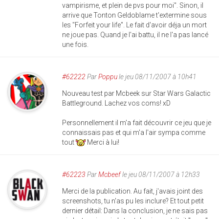
vampirisme, et plein de pvs pour moi". Sinon, il
arrive que Tonton Geldoblame t'extermine sous
les "Forfeit your life". Le fait d'avoir déja un mort
ne joue pas. Quand je l'ai battu, il ne l'a pas lancé
une fois.
#62222
Par
Poppu
le jeu 08/11/2007 à 10h41
Nouveau test par Mcbeek sur Star Wars Galactic
Battleground. Lachez vos coms! xD
Personnellement il m'a fait découvrir ce jeu que je
connaissais pas et qui m'a l'air sympa comme
tout
Merci à lui!
#62223
Par
Mcbeef
le jeu 08/11/2007 à 12h33
Merci de la publication. Au fait, j'avais joint des
screenshots, tu n'as pu les inclure? Et tout petit
dernier détail: Dans la conclusion, je ne sais pas