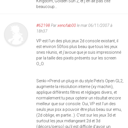
Kingdom, Golden Sun 2, et j'en ait pas cité
beaucoup...
#62198
Par
xenofab00
le mar 06/11/2007 à
18h37
VP est l'un des plus jeux 2d console existant, il
est environ 50fois plus beau que tous les jeux
snes réunis, et j'avoue que je suis impressionné
par la taille des pixels présents sur les screen
O_O.
Senki->Prend un plug-in du style Pete's Open GL2,
augmente la résolution interne (xy machin),
applique différents filtres et réglages divers, et
normalement tu peux optenir un résultat encore
meilleur que sur console. Oui, VP est l'un des
seuls jeux psx a pouvoir être plus beau sur emu,
(2d oblige, en partie...). C'est sur les jeux 3d et
surtout les jeux mélangeant 2d et 3d
(décors/perso) qu'il est difficile d'avoir un