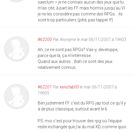
saeclum = je ne connais aucun des jeux que tu
m'as cité, à part les FF mais hormis jusqu'au VI
je ne les considère pas comme des RPGs... ils
sont trop particuliers (pitié, pas tapper !!!)
#62200
Par
Anonyme
le mar 06/11/2007 à 19h03
Ah, ce ne sont pas RPGs? Vas-y, developpe,
parce que là, ça m'intérresse.
Quand aux autres... Bah ce sont des jeux
relativement connus.
#62201
Par
xenofab00
le mar 06/11/2007 à
19h05
Ben justement FF c'est du RPG jap tout ce qu'il y
a de plus classique, surtout avant le 6.
PS: moi c'est pour trouver des rpg où l'équipe
reste inchangée que j'ai du mal XD, comme quoi.