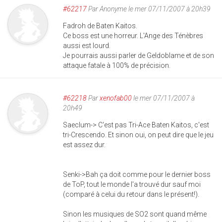
#62217
Par
Anonyme
le mer 07/11/2007 à 20h39
Fadroh de Baten Kaitos.
Ce boss est une horreur. L'Ange des Ténèbres
aussi est lourd.
Je pourrais aussi parler de Geldoblame et de son
attaque fatale à 100% de précision.
#62218
Par
xenofab00
le mer 07/11/2007 à
20h49
Saeclum-> C'est pas Tri-Ace Baten Kaitos, c'est
tri-Crescendo. Et sinon oui, on peut dire que le jeu
est assez dur.
Senki->Bah ça doit comme pour le dernier boss
de ToP, tout le monde l'a trouvé dur sauf moi
(comparé à celui du retour dans le présent!).
Sinon les musiques de SO2 sont quand même