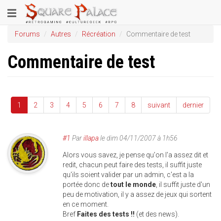
Aller
Toggle
au
contenu
navigation
Forums
Autres
Récréation
Commentaire de test
principal
Commentaire de test
1
2
3
4
5
6
7
8
suivant
dernier
#1
Par
illapa
le
dim 04/11/2007 à 1h56
Alors vous savez, je pense qu'on l'a assez dit et
redit, chacun peut faire des tests, il suffit juste
qu'ils soient valider par un admin, c'est a la
portée donc de
tout le monde
, il suffit juste d'un
peu de motivation, il y a assez de jeux qui sortent
en ce moment.
Bref
Faites des tests !!
(et des news).