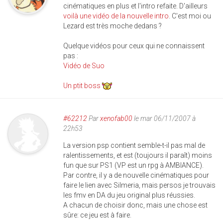
cinématiques en plus et l'intro refaite. D'ailleurs
voilà une vidéo de la nouvelle intro
. C'est moi ou
Lezard est très moche dedans ?
Quelque vidéos pour ceux qui ne connaissent
pas :
Vidéo de Suo
Un ptit boss
#62212
Par
xenofab00
le mar 06/11/2007 à
22h53
La version psp contient semble-t-il pas mal de
ralentissements, et est (toujours il paraît) moins
fun que sur PS1 (VP est un rpg à AMBIANCE).
Par contre, il y a de nouvelle cinématiques pour
faire le lien avec Silmeria, mais persos je trouvais
les fmv en DA du jeu original plus réussies.
A chacun de choisir donc, mais une chose est
sûre: ce jeu est à faire.