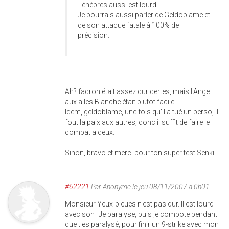
Ténèbres aussi est lourd.
Je pourrais aussi parler de Geldoblame et
de son attaque fatale à 100% de
précision.
Ah? fadroh était assez dur certes, mais l'Ange
aux ailes Blanche était plutot facile.
Idem, geldoblame, une fois qu'il a tué un perso, il
fout la paix aux autres, donc il suffit de faire le
combat a deux.
Sinon, bravo et merci pour ton super test Senki!
#62221
Par
Anonyme
le jeu 08/11/2007 à 0h01
Monsieur Yeux-bleues n'est pas dur. Il est lourd
avec son "Je paralyse, puis je combote pendant
que t'es paralysé, pour finir un 9-strike avec mon