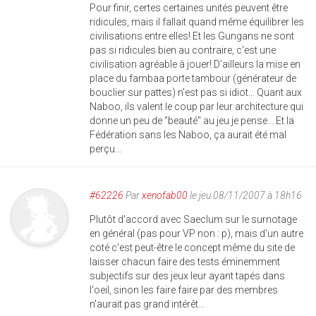
Pour finir, certes certaines unités peuvent être
ridicules, mais il fallait quand même équilibrer les
civilisations entre elles! Et les Gungans ne sont
pas si ridicules bien au contraire, c'est une
civilisation agréable à jouer! D'ailleurs la mise en
place du fambaa porte tambour (générateur de
bouclier sur pattes) n'est pas si idiot... Quant aux
Naboo, ils valent le coup par leur architecture qui
donne un peu de "beauté" au jeu je pense... Et la
Fédération sans les Naboo, ça aurait été mal
perçu...
#62226
Par
xenofab00
le jeu 08/11/2007 à 18h16
Plutôt d'accord avec Saeclum sur le surnotage
en général (pas pour VP non : p), mais d'un autre
coté c'est peut-être le concept même du site de
laisser chacun faire des tests éminemment
subjectifs sur des jeux leur ayant tapés dans
l'oeil, sinon les faire faire par des membres
n'aurait pas grand intérêt...