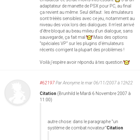
adaptateur de manette de PSX pour PC, au final
ça revient au même. Seul défaut : les émulateurs
sont trèèès sensibles avec ce jeu, notamment au
niveau des voix lors des dialogues. Il m'est arrivé
d'être bloqué au beau milieu d'un dialogue, sans
sauvegarde, ça fait mal
Mais des options
"spéciales VP" sur les plugins d'émulateurs
récents corrigent la plupart des problèmes !
Voilà j'espère avoir répondu à tes question
#62197
Par
Anonyme
le mar 06/11/2007 à 12h22
Citation
(Brunhild le Mardi 6 Novembre 2007 à
11:00)
autre chose: dans le paragraphe "un
système de combat novateur"
Citation