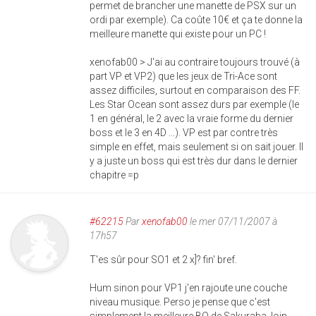
permet de brancher une manette de PSX sur un
ordi par exemple). Ca coûte 10€ et ça te donne la
meilleure manette qui existe pour un PC !
xenofab00 > J'ai au contraire toujours trouvé (à
part VP et VP2) que les jeux de Tri-Ace sont
assez difficiles, surtout en comparaison des FF.
Les Star Ocean sont assez durs par exemple (le
1 en général, le 2 avec la vraie forme du dernier
boss et le 3 en 4D ...). VP est par contre très
simple en effet, mais seulement si on sait jouer. Il
y a juste un boss qui est très dur dans le dernier
chapitre =p
#62215
Par
xenofab00
le mer 07/11/2007 à
17h57
T'es sûr pour SO1 et 2 x]? fin' bref.
Hum sinon pour VP1 j'en rajoute une couche
niveau musique. Perso je pense que c'est