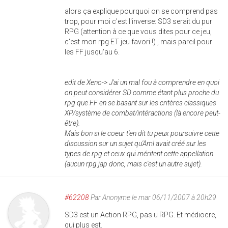
alors ça explique pourquoi on se comprend pas
trop, pour moi c'est l'inverse: SD3 serait du pur
RPG (attention à ce que vous dites pour ce jeu,
c'est mon rpg ET jeu favori !) , mais pareil pour
les FF jusqu'au 6.
edit de Xeno-> J'ai un mal fou à comprendre en quoi
on peut considérer SD comme étant plus proche du
rpg que FF en se basant sur les critères classiques
XP/système de combat/intéractions (là encore peut-
être).
Mais bon si le coeur t'en dit tu peux poursuivre cette
discussion sur un sujet qu'Aml avait créé sur les
types de rpg et ceux qui méritent cette appellation
(aucun rpg jap donc, mais c'est un autre sujet).
#62208
Par
Anonyme
le mar 06/11/2007 à 20h29
SD3 est un Action RPG, pas u RPG. Et médiocre,
qui plus est.