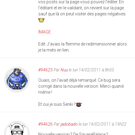
vos posts sur la page vous pouvez l'éditer. En
l'éditant et en le validant, on revient sur la page
sauf que là on peut visiter des pages négatives
IMAGE
Edit: J'avais la flemme de redimensionner alors
je la mets en lien.
#94625
Par
Nuu
le lun 14/02/2011 à 8h35
Ouais, on l'avait déjà remarqué. Ce bug sera
corrigé dans la nouvelle version. Merci quand
même !
Et oui je suis Senki !
#94626
Par
jadobado
le lun 14/02/2011 à 19h22
Nouvelle version ? De SquarePalace ?