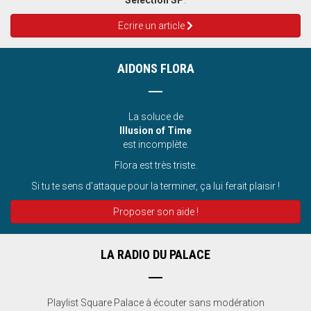
Sélection SP
.
Ecrire un article
AIDONS FLORA
La soluce de
Illusion of Time
est incomplète.
Flora est très triste.
Si tu te sens d’attaque pour la terminer, ça lui ferait plaisir !
Proposer son aide !
LA RADIO DU PALACE
Playlist Square Palace à écouter sans modération