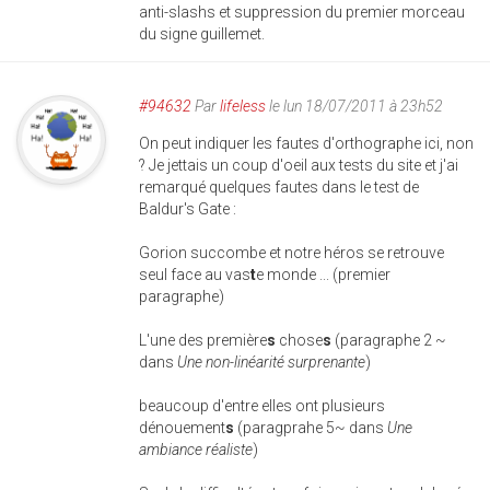
anti-slashs et suppression du premier morceau
du signe guillemet.
#94632
Par
lifeless
le lun 18/07/2011 à 23h52
On peut indiquer les fautes d'orthographe ici, non
? Je jettais un coup d'oeil aux tests du site et j'ai
remarqué quelques fautes dans le test de
Baldur's Gate :
Gorion succombe et notre héros se retrouve
seul face au vas
t
e monde ... (premier
paragraphe)
L'une des première
s
chose
s
(paragraphe 2 ~
dans
Une non-linéarité surprenante
)
beaucoup d'entre elles ont plusieurs
dénouement
s
(paragprahe 5~ dans
Une
ambiance réaliste
)