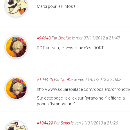
Merci pour les infos !
#94648
Par
DooKie
le mer 07/11/2012 à 21h47
DOT un Nuu, je pense que c'est DORT
#104425
Par
DooKie
le ven 11/01/2013 à 21h08
http://www.squarepalace.com/dossiers/chronotri
Sur cette page, le click sur "tyrano noir" affiche la
popup "tyranosaure".
#104429
Par
Senki
le ven 11/01/2013 à 21h26