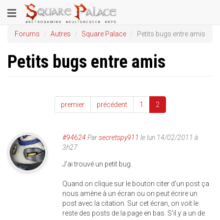
Aller
Toggle
au
contenu
navigation
Forums
Autres
Square Palace
Petits bugs entre amis
principal
Petits bugs entre amis
premier
précédent
1
2
#94624
Par
secretspy911
le lun 14/02/2011 à
3h27
J'ai trouvé un petit bug.
Quand on clique sur le bouton citer d'un post ça
nous amène à un écran ou on peut écrire un
post avec la citation. Sur cet écran, on voit le
reste des posts de la page en bas. S'il y a un de