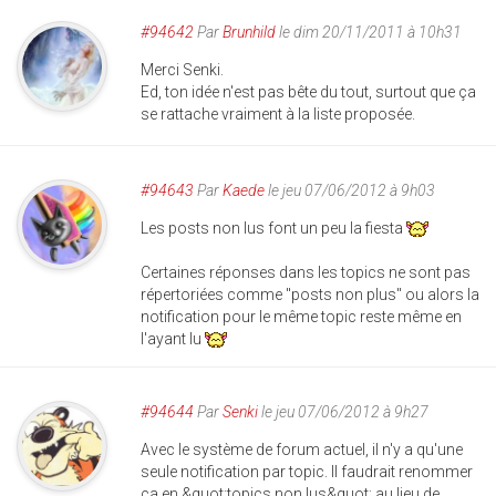
#94642
Par
Brunhild
le dim 20/11/2011 à 10h31
Merci Senki.
Ed, ton idée n'est pas bête du tout, surtout que ça
se rattache vraiment à la liste proposée.
#94643
Par
Kaede
le jeu 07/06/2012 à 9h03
Les posts non lus font un peu la fiesta
Certaines réponses dans les topics ne sont pas
répertoriées comme "posts non plus" ou alors la
notification pour le même topic reste même en
l'ayant lu
#94644
Par
Senki
le jeu 07/06/2012 à 9h27
Avec le système de forum actuel, il n'y a qu'une
seule notification par topic. Il faudrait renommer
ça en &quot;topics non lus&quot; au lieu de