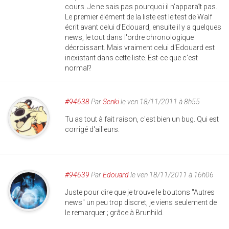
cours. Je ne sais pas pourquoi il n'apparaît pas.
Le premier élément de la liste est le test de Walf
écrit avant celui d'Edouard, ensuite il y a quelques
news, le tout dans l'ordre chronologique
décroissant. Mais vraiment celui d'Edouard est
inexistant dans cette liste. Est-ce que c'est
normal?
#94638
Par
Senki
le ven 18/11/2011 à 8h55
Tu as tout à fait raison, c'est bien un bug. Qui est
corrigé d'ailleurs.
#94639
Par
Edouard
le ven 18/11/2011 à 16h06
Juste pour dire que je trouve le boutons "Autres
news" un peu trop discret, je viens seulement de
le remarquer ; grâce à Brunhild.