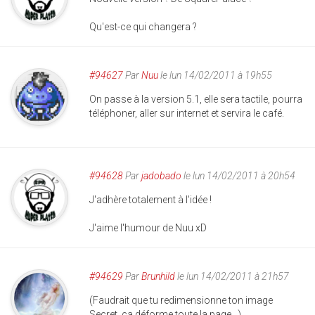
Qu'est-ce qui changera ?
#94627
Par
Nuu
le lun 14/02/2011 à 19h55
On passe à la version 5.1, elle sera tactile, pourra
téléphoner, aller sur internet et servira le café.
#94628
Par
jadobado
le lun 14/02/2011 à 20h54
J'adhère totalement à l'idée !
J'aime l'humour de Nuu xD
#94629
Par
Brunhild
le lun 14/02/2011 à 21h57
(Faudrait que tu redimensionne ton image
Secret, ça déforme toute la page...)