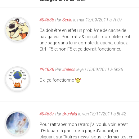
#94635
Par
Senki
le mar 13/09/2011 à 7h07
Ca doit être en effet un problème de cache de
navigateur. Pour rafra&icirc;chir complètement
une page sans tenir compte du cache, utilisez
Ctrl+F5 et non F5 et ça devrait fonctionner.
#94636
Par
lifeless
le jeu 15/09/2011 à 5h36
Ok, ça fonctionne
#94637
Par
Brunhild
le ven 18/11/2011 à 8h42
Pour rattraper mon retard j'ai voulu voir le test
d'Edouard à partir de la page d'accueil, en
cliquant sur "Autres news" sous le dernier test en