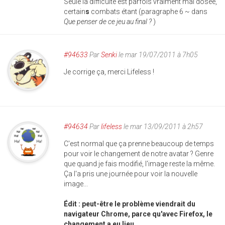
Seule la difficulté est parfois vraiment mal dosée,
certain
s
combats étant (paragraphe 6 ~ dans
Que penser de ce jeu au final ?
)
#94633
Par
Senki
le mar 19/07/2011 à 7h05
Je corrige ça, merci Lifeless !
#94634
Par
lifeless
le mar 13/09/2011 à 2h57
C'est normal que ça prenne beaucoup de temps
pour voir le changement de notre avatar ? Genre
que quand je fais modifié, l'image reste la même.
Ça l'a pris une journée pour voir la nouvelle
image...
Édit : peut-être le problème viendrait du
navigateur Chrome, parce qu'avec Firefox, le
changement a eu lieu...