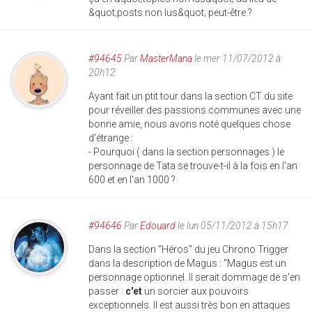
&quot;posts non lus&quot; peut-être ?
#94645
Par
MasterMana
le mer 11/07/2012 à
20h12
Ayant fait un ptit tour dans la section CT du site
pour réveiller des passions communes avec une
bonne amie, nous avons noté quelques chose
d'étrange :
- Pourquoi ( dans la section personnages ) le
personnage de Tata se trouve-t-il à la fois en l'an
600 et en l'an 1000 ?
#94646
Par
Edouard
le lun 05/11/2012 à 15h17
Dans la section "Héros" du jeu Chrono Trigger
dans la description de Magus : "Magus est un
personnage optionnel. Il serait dommage de s'en
passer :
c'et
un sorcier aux pouvoirs
exceptionnels. Il est aussi très bon en attaques