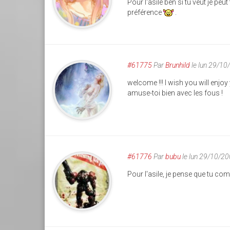
Pour l'asile ben si tu veut je p
préférence
.
#61775
Par
Brunhild
le lun 29/10
welcome !!! I wish you will enjoy 
amuse-toi bien avec les fous !
#61776
Par
bubu
le lun 29/10/2
Pour l'asile, je pense que tu com