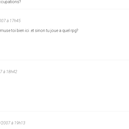
occupations?
2007 à 17h45
se toi bien ici .et sinon tu joue a quel rpg?
07 à 18h42
0/2007 à 19h13