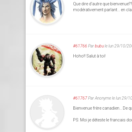
Que dire d'autre que bienvenue???
modérativement parlant... en cla
#61766
Par
bubu
le lun 29/10/2
Hoho!! Salut à toi!
#61767
Par
Anonyme
le lun 29/
Bienvenue frère canadien... De qu
PS: Moi je déteste le francais don