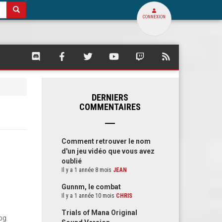
CONNEXION
SQUARE
SQUARE
SQUARE
SQUARE
SQUARE
FLUX
PALACE
PALACE
PALACE
PALACE
PALACE
RSS
SUR
SUR
SUR
SUR
SUR
DE
DISCORD
FACEBOOK
TWITTER
YOUTUBE
TWITCH
SQUARE
PALACE
DERNIERS
COMMENTAIRES
Comment retrouver le nom
d'un jeu vidéo que vous avez
oublié
Il y a 1 année 8 mois
JEAN
Gunnm, le combat
Il y a 1 année 10 mois
CHRIS
Trials of Mana Original
rpg