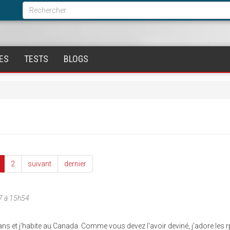
Formulaire
de
Rechercher
recherche
ES
TESTS
BLOGS
2
suivant
dernier
7 à 15h54
ns et j'habite au Canada. Comme vous devez l'avoir deviné, j'adore les 