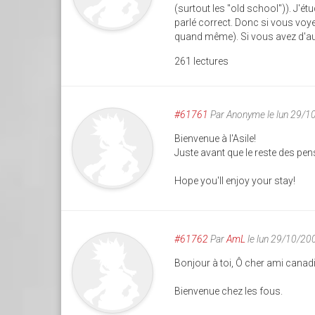
(surtout les "old school")). J'é
parlé correct. Donc si vous voye
quand même). Si vous avez d'aut
261 lectures
#61761
Par
Anonyme
le lun 29/
Bienvenue à l'Asile!
Juste avant que le reste des pen
Hope you'll enjoy your stay!
#61762
Par
AmL
le lun 29/10/20
Bonjour à toi, Ô cher ami canadi
Bienvenue chez les fous.