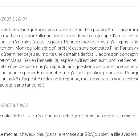
0/2007 à 19h31
ts de bienvenue que pour vos conseils. Pour te répondre AmL, j'ai comm
s martiaux. J'adore aller au ciné le samedi avec un groupe d'amis. Les a
, je m'entraîne à tous les jours. Pour te répondre krysta, j'ai repris la fi
ntement. Mon rpg "old school" préféré est sans contestes Final Fantasy 4
i dû terminer ce jeu au moins une centaine de fois. J'adore son concept 
t of Mana, Seiken Denseitu 3(j'espère qu'il est bien écrit :bof: ) et Secret
référence. J'espère que j'ai répondu aux questions de tous et si vous en 
 pas pour les poser. En revanche, moi j'ai une question pour vous. Pour
n asile? (J'ai peut-être deviné la réponse, mais je voudrais vous l'entend
faute :p, sans rancune :).
10/2007 à 19h36
ake de FFII.... Je m'y connais en FF et je ne crois pas que ce jeu existe... I
 ! Le mec au cheveux bleu (dans le remake sur GBA)ou bien la fille avec le