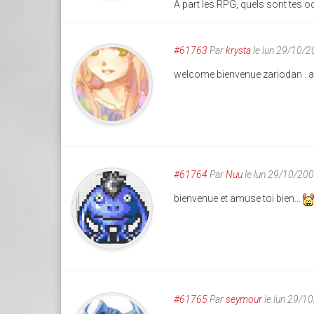
A part les RPG, quels sont tes 
#61763
Par
krysta
le lun 29/10/
welcome bienvenue zariodan . amu
#61764
Par
Nuu
le lun 29/10/20
bienvenue et amuse toi bien...
#61765
Par
seymour
le lun 29/1