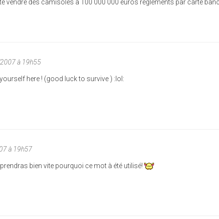
eut te vendre des camisoles a 100 000 000 euros réglements par carte ban
/2007 à 19h55
yourself here ! (good luck to survive ) :lol:
007 à 19h57
prendras bien vite pourquoi ce mot à été utilisé!