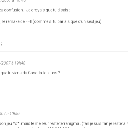
10/2007 à 19h43
 eu confusion... Je croyais que tu disais :
 le remake de FFII (comme si tu parlais que d'un seul jeu)
 ?
0/2007 à 19h48
que tu viens du Canada toi aussi?
2007 à 19h55
n jeu *o* .mais le meilleur reste terranigma . (fan je suis fan je resterai ^