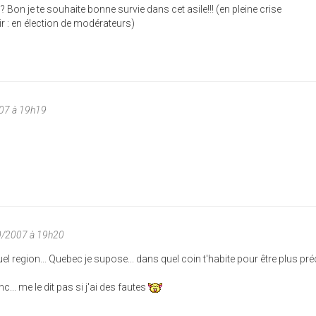
 Bon je te souhaite bonne survie dans cet asile!!! (en pleine crise
ir : en élection de modérateurs)
007 à 19h19
10/2007 à 19h20
el region... Quebec je supose... dans quel coin t'habite pour être plus préc
c... me le dit pas si j'ai des fautes