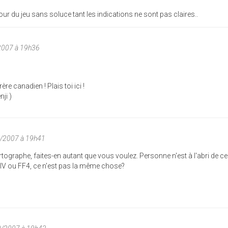
 tour du jeu sans soluce tant les indications ne sont pas claires..
/2007 à 19h36
re canadien ! Plais toi ici !
ji )
0/2007 à 19h41
rtographe, faites-en autant que vous voulez. Personne n'est à l'abri de ce
FIV ou FF4, ce n'est pas la même chose?