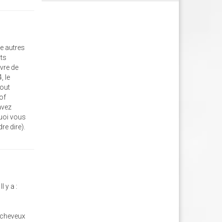
e autres
rts
èvre de
, le
tout
 of
avez
quoi vous
re dire).
l y a :
s cheveux