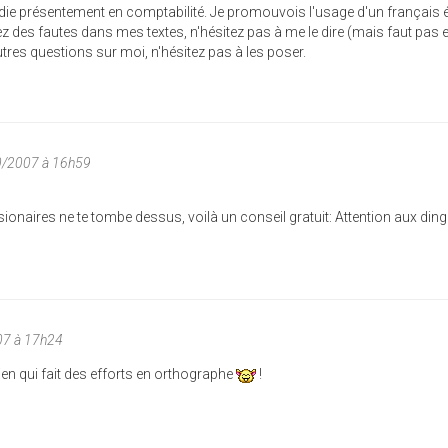
tudie présentement en comptabilité. Je promouvois l'usage d'un français éc
z des fautes dans mes textes, n'hésitez pas à me le dire (mais faut pas 
res questions sur moi, n'hésitez pas à les poser.
10/2007 à 16h59
sionaires ne te tombe dessus, voilà un conseil gratuit: Attention aux di
07 à 17h24
en qui fait des efforts en orthographe
!