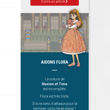
Ecrire un article
AIDONS FLORA
La soluce de
Illusion of Time
est incomplète.
Flora est très triste.
Si tu te sens d’attaque pour la
terminer, ça lui ferait plaisir !