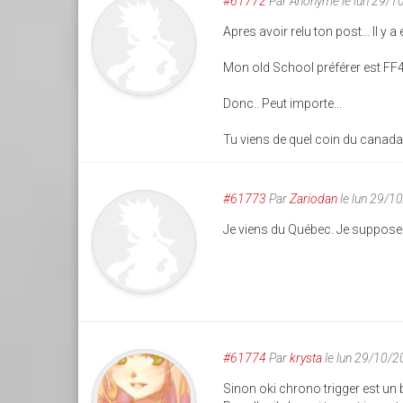
#61772
Par
Anonyme
le lun 29/
Apres avoir relu ton post... Il y a
Mon old School préférer est FF4,
Donc.. Peut importe...
Tu viens de quel coin du canada
#61773
Par
Zariodan
le lun 29/1
Je viens du Québec. Je suppose 
#61774
Par
krysta
le lun 29/10/
Sinon oki chrono trigger est un bo