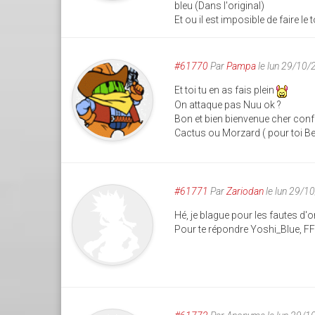
bleu (Dans l'original)
Et ou il est imposible de faire le
#61770
Par
Pampa
le lun 29/10
Et toi tu en as fais plein
On attaque pas Nuu ok ?
Bon et bien bienvenue cher confrè
Cactus ou Morzard ( pour toi Ben
#61771
Par
Zariodan
le lun 29/1
Hé, je blague pour les fautes d'o
Pour te répondre Yoshi_Blue, F