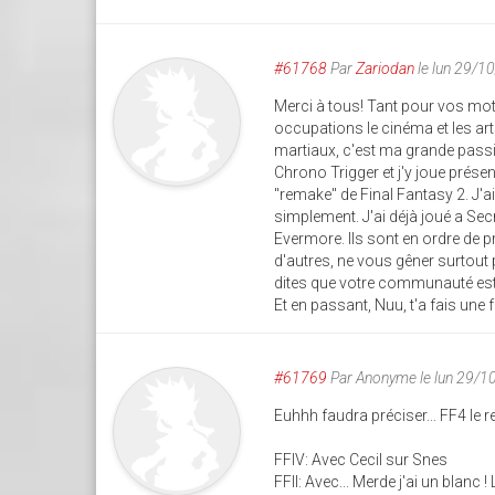
#61768
Par
Zariodan
le lun 29/1
Merci à tous! Tant pour vos mo
occupations le cinéma et les art
martiaux, c'est ma grande passion
Chrono Trigger et j'y joue prése
"remake" de Final Fantasy 2. J'a
simplement. J'ai déjà joué a Secre
Evermore. Ils sont en ordre de p
d'autres, ne vous gêner surtout
dites que votre communauté est u
Et en passant, Nuu, t'a fais une 
#61769
Par
Anonyme
le lun 29/
Euhhh faudra préciser... FF4 le rem
FFIV: Avec Cecil sur Snes
FFII: Avec... Merde j'ai un blanc