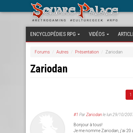
Aller
au
contenu
principal
ENCYCLOPÉDIES RPG
VIDÉOS
ARTICL
Forums
Autres
Présentation
Zariodan
Zariodan
1
#1
Par
Zariodan
le
lun 29/10/200
Bonjour à tous!
Je me nomme Zariodan, j'ai 20 a