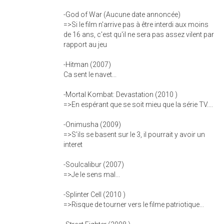
-God of War (Aucune date annoncée)
=>Si le film n'arrive pas à être interdi aux moins
de 16 ans, c'est qu'il ne sera pas assez vilent par
rapport au jeu
-Hitman (2007)
Ca sent le navet...
-Mortal Kombat: Devastation (2010 )
=>En espérant que se soit mieu que la série TV....
-Onimusha (2009)
=>S'ils se basent sur le 3, il pourrait y avoir un
interet
-Soulcalibur (2007)
=>Je le sens mal...
-Splinter Cell (2010 )
=>Risque de tourner vers le filme patriotique...