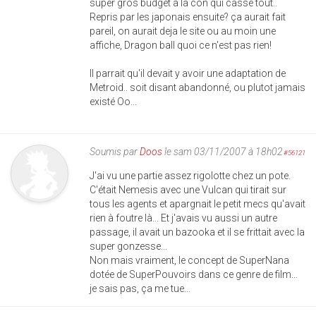
super gros budget a la con qui casse tout..
Repris par les japonais ensuite? ça aurait fait
pareil, on aurait deja le site ou au moin une
affiche, Dragon ball quoi ce n'est pas rien!
Il parrait qu'il devait y avoir une adaptation de
Metroid.. soit disant abandonné, ou plutot jamais
existé Oo...
Soumis par
Doos
le sam 03/11/2007 à 18h02
#56121
J'ai vu une partie assez rigolotte chez un pote.
C'était Nemesis avec une Vulcan qui tirait sur
tous les agents et apargnait le petit mecs qu'avait
rien à foutre là... Et j'avais vu aussi un autre
passage, il avait un bazooka et il se frittait avec la
super gonzesse...
Non mais vraiment, le concept de SuperNana
dotée de SuperPouvoirs dans ce genre de film...
je sais pas, ça me tue...