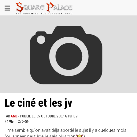
Aller
Toggle
au
contenu
navigation
principal
Le ciné et les jv
PAR
AML
- PUBLIÉ LE 05 OCTOBRE 2007 À 13H39
74
276
Il me semble qu'on avait déjà abordé le sujet il y a quelques mois
(ou années peut être, je sais plus trop
)