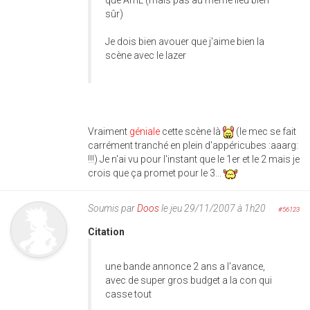
sûr)
Je dois bien avouer que j'aime bien la
scène avec le lazer
Vraiment
géniale
cette scène là
(le mec se fait
carrément tranché en plein d'appéricubes :aaarg:
!!!) Je n'ai vu pour l'instant que le 1er et le 2 mais je
crois que ça promet pour le 3...
Soumis par
Doos
le jeu 29/11/2007 à 1h20
#56123
Citation
une bande annonce 2 ans a l'avance,
avec de super gros budget a la con qui
casse tout