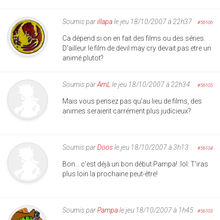
Soumis par
illapa
le jeu 18/10/2007 à 22h37
#56106
Ca dépend si on en fait des films ou des séries.
D'ailleur le film de devil may cry devait pas etre un
animé plutot?
Soumis par
AmL
le jeu 18/10/2007 à 22h34
#56105
Mais vous pensez pas qu'au lieu de films, des
animes seraient carrément plus judicieux?
Soumis par
Doos
le jeu 18/10/2007 à 3h13
#56104
Bon... c'est déjà un bon début Pampa! :lol: T'iras
plus loin la prochaine peut-être!
Soumis par
Pampa
le jeu 18/10/2007 à 1h45
#56103