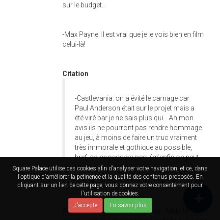
sur le budget...
-Max Payne: Il est vrai que je le vois bien en film
celui-là!
Citation
-Castlevania: on a évité le carnage car
Paul Anderson était sur le projet mais a
été viré par je ne sais plus qui... Ah mon
avis ils ne pourront pas rendre hommage
au jeu, à moins de faire un truc vraiment
très immorale et gothique au possible,
bref, ça ne passera pas. (m'enfin on peut
toujours espérer)
Square Palace utilise des cookies afin d'analyser votre navigation, et ce, dans
l'optique d'améliorer la petinence et la qualité des contenus proposés. En
cliquant sur un lien de cette page, vous donnez votre consentement pour
l'utilisation de cookies.
J'accepte
En savoir plus
Poppu a raison, c'est clair et net... Mais le