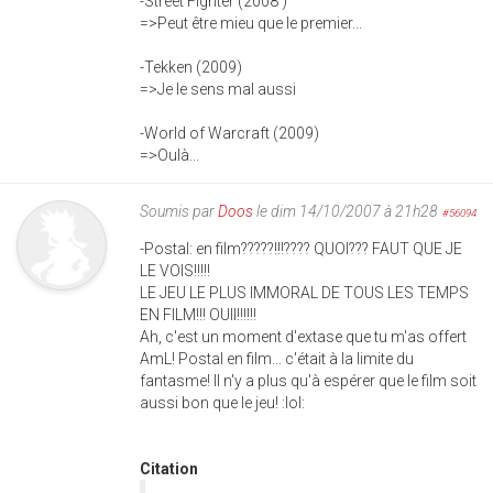
-Street Fighter (2008 )
=>Peut être mieu que le premier...
-Tekken (2009)
=>Je le sens mal aussi
-World of Warcraft (2009)
=>Oulà...
Soumis par
Doos
le dim 14/10/2007 à 21h28
#56094
-Postal: en film?????!!!???? QUOI??? FAUT QUE JE
LE VOIS!!!!!
LE JEU LE PLUS IMMORAL DE TOUS LES TEMPS
EN FILM!!! OUII!!!!!!
Ah, c'est un moment d'extase que tu m'as offert
AmL! Postal en film... c'était à la limite du
fantasme! Il n'y a plus qu'à espérer que le film soit
aussi bon que le jeu! :lol:
Citation