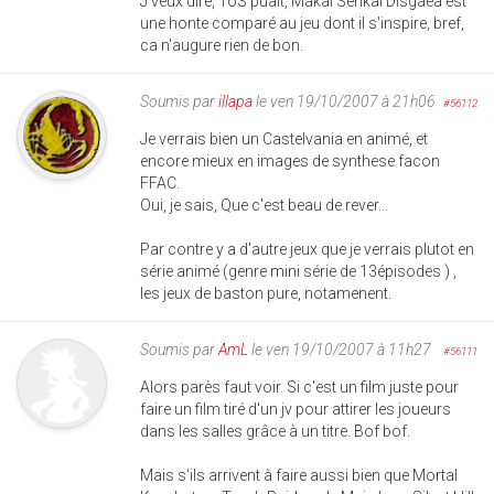
J'veux dire, ToS puait, Makai Senkai Disgaea est
une honte comparé au jeu dont il s'inspire, bref,
ca n'augure rien de bon.
Soumis par
illapa
le ven 19/10/2007 à 21h06
#56112
Je verrais bien un Castelvania en animé, et
encore mieux en images de synthese facon
FFAC.
Oui, je sais, Que c'est beau de rever...
Par contre y a d'autre jeux que je verrais plutot en
série animé (genre mini série de 13épisodes ) ,
les jeux de baston pure, notamenent.
Soumis par
AmL
le ven 19/10/2007 à 11h27
#56111
Alors parès faut voir. Si c'est un film juste pour
faire un film tiré d'un jv pour attirer les joueurs
dans les salles grâce à un titre. Bof bof.
Mais s'ils arrivent à faire aussi bien que Mortal