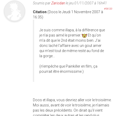
Soumis par
Zariodan
le jeu 01/11/2007 à 16h41
#56120
Citation
(Doos le Jeudi 1 Novembre 2007 à
16:35)
Je suis comme illapa, à la différence que
je n'ai pas aimé le premier.
Et qu'on
m'a dit que le 2nd était moins bien. J'ai
donc laché l'affaire avec un gout amer
qui m'est tout de même resté au fond de
la gorge...
(n'empêche que Painkiller en film, ça
pourrait être énormissime.)
Doos et illapa, vous devriez aller voir le troisième.
Moi aussi, avant de voir le troisième, je n'aimais
pas les deux précédents. On dirait qu'il vient
compléter les deux autres et les rend plus