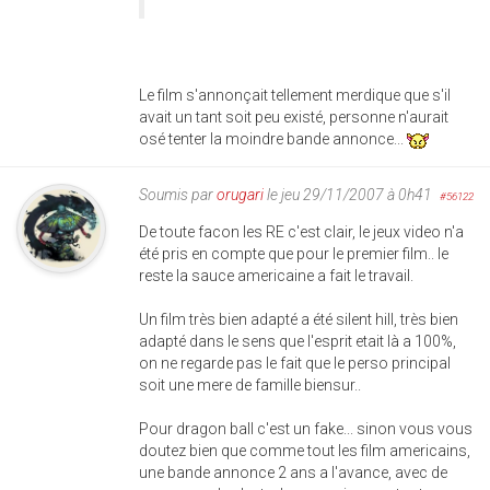
Le film s'annonçait tellement merdique que s'il
avait un tant soit peu existé, personne n'aurait
osé tenter la moindre bande annonce...
Soumis par
orugari
le jeu 29/11/2007 à 0h41
#56122
De toute facon les RE c'est clair, le jeux video n'a
été pris en compte que pour le premier film.. le
reste la sauce americaine a fait le travail.
Un film très bien adapté a été silent hill, très bien
adapté dans le sens que l'esprit etait là a 100%,
on ne regarde pas le fait que le perso principal
soit une mere de famille biensur..
Pour dragon ball c'est un fake... sinon vous vous
doutez bien que comme tout les film americains,
une bande annonce 2 ans a l'avance, avec de