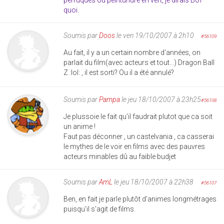
perruques ou peinturluré en vert, je dirais Bof
quoi.
Soumis par
Doos
le ven 19/10/2007 à 2h10
#56109
Au fait, il y a un certain nombre d'années, on
parlait du film(avec acteurs et tout...) Dragon Ball
Z :lol: , il est sorti? Ou il a été annulé?
Soumis par
Pampa
le jeu 18/10/2007 à 23h25
#56108
Je plussoie le fait qu'il faudrait plutot que ca soit
un anime !
Faut pas déconner , un castelvania , ca casserai
le mythes de le voir en films avec des pauvres
acteurs minables dû au faible budjet
Soumis par
AmL
le jeu 18/10/2007 à 22h38
#56107
Ben, en fait je parle plutôt d'animes longmétrages
puisqu'il s'agit de films.