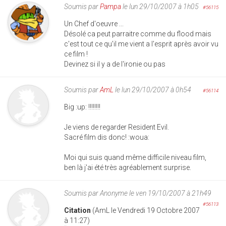
Soumis par
Pampa
le lun 29/10/2007 à 1h05
#56115
Un Chef d'oeuvre ...
Désolé ca peut parraitre comme du flood mais
c'est tout ce qu'il me vient a l'esprit après avoir vu
ce film !
Devinez si il y a de l'ironie ou pas
Soumis par
AmL
le lun 29/10/2007 à 0h54
#56114
Big :up: !!!!!!!!
Je viens de regarder Resident Evil.
Sacré film dis donc! :woua:
Moi qui suis quand même difficile niveau film,
ben là j'ai été très agréablement surprise.
Soumis par
Anonyme
le ven 19/10/2007 à 21h49
#56113
Citation
(AmL le Vendredi 19 Octobre 2007
à 11:27)