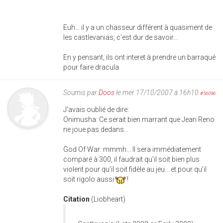
Euh... il y a un chasseur différent à quasiment de
les castlevanias, c'est dur de savoir...
En y pensant, ils ont interet à prendre un barraqué
pour faire dracula
Soumis par
Doos
le mer 17/10/2007 à 16h10
#56096
J'avais oublié de dire:
Onimusha: Ce serait bien marrant que Jean Reno
ne joue pas dedans...
God Of War: mmmh... Il sera immédiatement
comparé à 300, il faudrait qu'il soit bien plus
violent pour qu'il soit fidèle au jeu... et pour qu'il
soit rigolo aussi
!
Citation
(Liobheart)