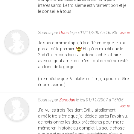
intéressants. Le troisième est vraiment bon et je
le conseille à tous.
Soumis par
Doos
le jeu 01/11/2007 à 16h35
#56119
Je suis comme illapa, à la différence que je n'ai
pas aimé le premier.
Et qu'on m'a dit que le
2nd était moins bien. J'ai donc laché l'affaire
avec un gout amer qui m'est tout de même resté
au fond de la gorge...
(n'empêche que Painkiller en film, ça pourrait être
énormissime.)
Soumis par
Zariodan
le jeu 01/11/2007 à 15h35
#56118
J'ai vu les trois Resident Evil. J'ai tellement
aimé le troisième que j'ai décidé, après l'avoir vu,
de revisionner les deux précédents pour me re-
mémorer l'histoire au complet. La seule chose