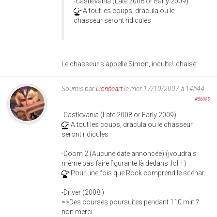
-Castlevania (Late 2008 or Early 2009)
A tout les coups, dracula ou le
chasseur seront ridicules
Le chasseur s'appelle Simon, inculte! :chaise:
Soumis par
Lionheart
le mer 17/10/2007 à 14h44
#56095
-Castlevania (Late 2008 or Early 2009)
A tout les coups, dracula ou le chasseur
seront ridicules
-Doom 2 (Aucune date annoncée) (jvoudrais
même pas faire figurante là dedans :lol: ! )
Pour une fois que Rock comprend le scénar....
-Driver (2008 )
=>Des courses poursuites pendant 110 min ?
non merci