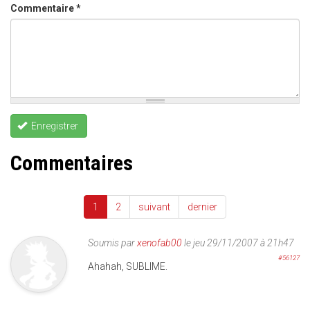
Commentaire
*
Enregistrer
Commentaires
1
2
suivant
dernier
Soumis par
xenofab00
le jeu 29/11/2007 à 21h47
#56127
Ahahah, SUBLIME.