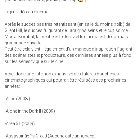
Le jeu vidéo au cinéma!
Après le succès pas très retentissant (en salle du moins :roll: ) de
Silent Hill, le succès fulgurant de Lara gros seins et le cultissime
Mortal Kombat, la brèche entre les jv et le cinéma est désormais
grannnnde ouverte.
Peut être cela vient-il également d'un manque d'inspiration flagrant
des scénaristes et producteurs, ces dernières années plus à fond
sur les séries tv que sur le ciné.
Voici donc une liste non exhaustive des futures boucheries
cinématographiques qui pourrait être réalisées ces prochaines
années:
-Alice (2008 )
-Alone in the Dark II (2009)
-Area 51 (2009)
-Assassinâ€™s Creed (Aucune date annoncée)