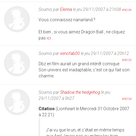
Soumis par
Elenna
le jeu 29/11/2007 à 21h38
#56126
Vous connaissez nanarland ?
Et bien , si vous aimez Dragon Ball , ne cliquez
pas
ici
.
Soumis par
xenofab00
le jeu 29/11/2007 à 20h12
#56125
Dbz en film aurait un grand intérêt comique.
Son univers est inadaptable, c'est ce qui fait son
charme.
Soumis par
Shadow the hedgehog
le jeu
29/11/2007 à 9h27
#56124
Citation
(Lionheart le Mercredi 31 Octobre 2007
à 22:21)
J'ai vu que le un, et c'était en même temps
que AmL (mais pas au même lieu bien