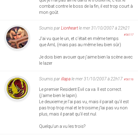
que je n'ai pas aimé dans le troisième, c'est le
combat contre le boss de la fin, il est trop court à
mon goût.
Soumis par
Lionheart
le mer 31/10/2007 à 22h21
#56117
J'ai vu que le un, et c'était en même temps
que AmL (mais pas au même lieu bien sûr)
Je dois bien avouer que j'aime bien la scène avec
le lazer
Soumis par
illapa
le mer 31/10/2007 à 22h17
#56116
Le premier Resident Evil ca va. Il est correct.
(j'aime bien le lapin).
Le deuxieme je l'ai pas vu, mais il parait qu'il est
pas trop trop mal et le troisime j'lai pas vu non
plus, mais il parait qu'il est nul.
Quelqu'un a vu les trois?