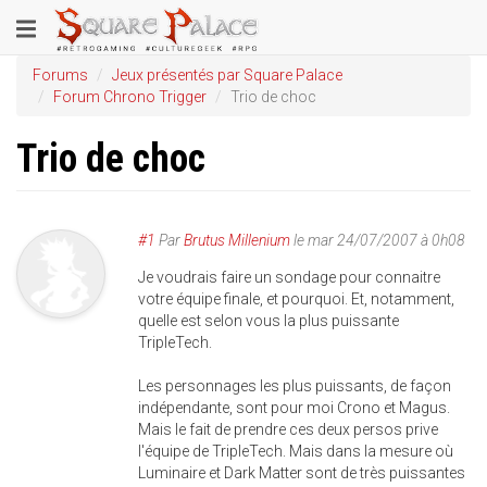
Aller
Toggle
au
contenu
navigation
Forums
Jeux présentés par Square Palace
principal
Forum Chrono Trigger
Trio de choc
Trio de choc
#1
Par
Brutus Millenium
le
mar 24/07/2007 à 0h08
Je voudrais faire un sondage pour connaitre
votre équipe finale, et pourquoi. Et, notamment,
quelle est selon vous la plus puissante
TripleTech.
Les personnages les plus puissants, de façon
indépendante, sont pour moi Crono et Magus.
Mais le fait de prendre ces deux persos prive
l'équipe de TripleTech. Mais dans la mesure où
Luminaire et Dark Matter sont de très puissantes