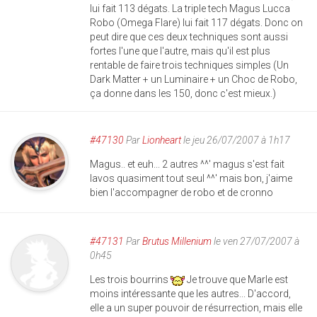
lui fait 113 dégats. La triple tech Magus Lucca
Robo (Omega Flare) lui fait 117 dégats. Donc on
peut dire que ces deux techniques sont aussi
fortes l'une que l'autre, mais qu'il est plus
rentable de faire trois techniques simples (Un
Dark Matter + un Luminaire + un Choc de Robo,
ça donne dans les 150, donc c'est mieux.)
#47130
Par
Lionheart
le jeu 26/07/2007 à 1h17
Magus.. et euh... 2 autres ^^' magus s'est fait
lavos quasiment tout seul ^^' mais bon, j'aime
bien l'accompagner de robo et de cronno
#47131
Par
Brutus Millenium
le ven 27/07/2007 à
0h45
Les trois bourrins
Je trouve que Marle est
moins intéressante que les autres... D'accord,
elle a un super pouvoir de résurrection, mais elle