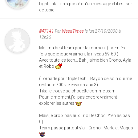
LightLink... il n'a posté qu'un message et il est sur
ce topic.
#47141
Par
WeedTimes
le lun 27/10/2008 à
12h26
Moi ma best team pour la moment ( première
fois que je joue vraiment la niveau 59-60 )
Avec toute les tech... Bah j'aime bien Crono, Ayla
et Robo
(Tornade pour triple tech... Rayon de soin qui me
restaure 700 vie environ aux 3)..
Tika je trouve sa chouette comme team..
Pour le moment,j'ai pas encore vraiment
explorer les autres
Mais je croix pas aux Trio De Choc..Y'en as pas
0)
Team passe partout y'a .. Crono , Marle et Magus