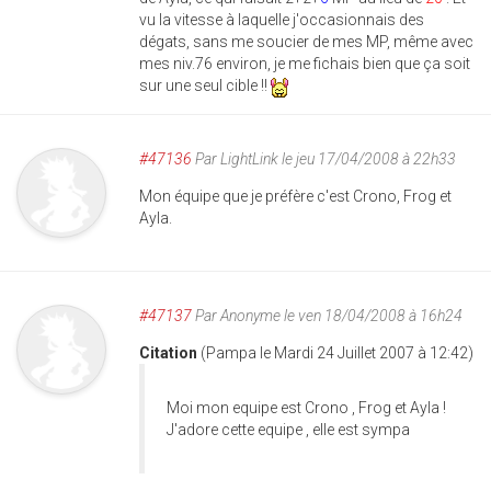
vu la vitesse à laquelle j'occasionnais des
dégats, sans me soucier de mes MP, même avec
mes niv.76 environ, je me fichais bien que ça soit
sur une seul cible !!
#47136
Par
LightLink
le jeu 17/04/2008 à 22h33
Mon équipe que je préfère c'est Crono, Frog et
Ayla.
#47137
Par
Anonyme
le ven 18/04/2008 à 16h24
Citation
(Pampa le Mardi 24 Juillet 2007 à 12:42)
Moi mon equipe est Crono , Frog et Ayla !
J'adore cette equipe , elle est sympa