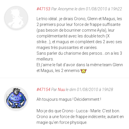
#47153
Par
Anonyme
le dim 01/08/2010 à 19h22
Le trio idéal...je dirais Crono, Glenn et Magus, les
2 premiers pour leur force de frappe suffisante
(pas besoin de bourriner comme Ayla), leur
complémentarité avec les double tech (X
strike...), et magus en compléent des 2 avec ses
magies très puissantes et variées.
Sans parler du charisme des persos...on a les 3
meilleurs.
Et j'aime le fait d'avoir dans la même team Glenn
et Magus, les 2 ennemis
#47154
Par
Nuu
le dim 01/08/2010 à 19h28
Ah toujours magus ! Décidemment !
Moi je dis que Crono - Lucca - Marle. C'est bon.
Crono a une force de frappe indécente, autant en
magie qu'en force physique.