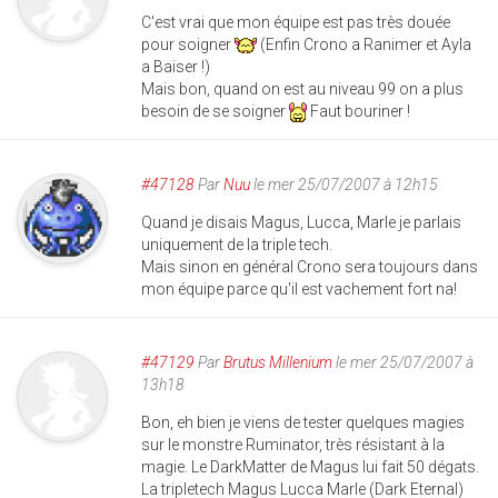
C'est vrai que mon équipe est pas très douée
pour soigner
(Enfin Crono a Ranimer et Ayla
a Baiser !)
Mais bon, quand on est au niveau 99 on a plus
besoin de se soigner
Faut bouriner !
#47128
Par
Nuu
le mer 25/07/2007 à 12h15
Quand je disais Magus, Lucca, Marle je parlais
uniquement de la triple tech.
Mais sinon en général Crono sera toujours dans
mon équipe parce qu'il est vachement fort na!
#47129
Par
Brutus Millenium
le mer 25/07/2007 à
13h18
Bon, eh bien je viens de tester quelques magies
sur le monstre Ruminator, très résistant à la
magie. Le DarkMatter de Magus lui fait 50 dégats.
La tripletech Magus Lucca Marle (Dark Eternal)