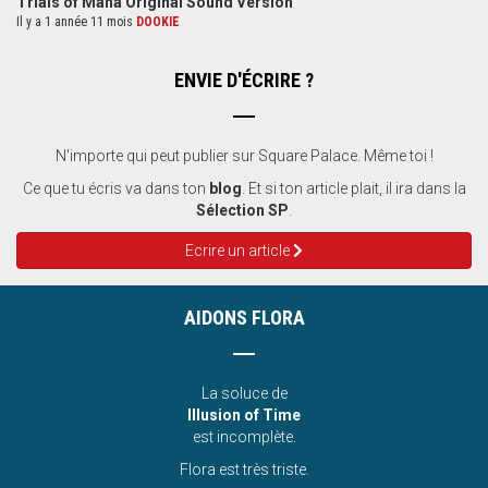
Trials of Mana Original Sound Version
Il y a 1 année 11 mois
DOOKIE
ENVIE D'ÉCRIRE ?
N'importe qui peut publier sur Square Palace. Même toi !
Ce que tu écris va dans ton
blog
. Et si ton article plait, il ira dans la
Sélection SP
.
Ecrire un article
AIDONS FLORA
La soluce de
Illusion of Time
est incomplète.
Flora est très triste.