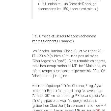
+ un Luminaire + un Choc de Robo, ça
donne dans les 150, donc c'est mieux.)
(Feu Omega et Obscurité sont vachement
impressionnants !! :aaarg: )
Les 3 techs Illumina+Choc+Sujet Noir font 20 +
17 + 20 MP (si bien sûr tu n'as pas utilisé de
"Clou Argent ou Doré")...C'est rentable en dégats,
mais beaucoup moins en MP. :bof: Mais bon, en
même temps si se sont des persos niv. 99 tu t'en
fiche pas mal j'imagine...
Moi mon équipe préférée : Chrono, Frog, Ayla !!
Le dernier Boss n'a pas fait long feu avec mes
"Attaque 3D" en série :aaarg: !! Et quand je dis "en
série" y a pas plus vrai ! Vu que je réduisais
(grâce à un Clou Doré) la consommation de MP
de Ayla, ce qui faisait 2+2+
6
MP au lieu de
20
! Et