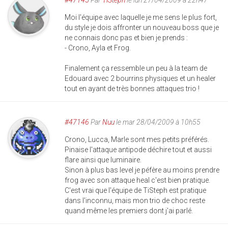
#47145
Par
TiSteph
le lun 27/04/2009 à 22h47
Moi l'équipe avec laquelle je me sens le plus fort,
du style je dois affronter un nouveau boss que je
ne connais donc pas et bien je prends :
- Crono, Ayla et Frog.
Finalement ça ressemble un peu à la team de
Edouard avec 2 bourrins physiques et un healer
tout en ayant de très bonnes attaques trio !
#47146
Par
Nuu
le mar 28/04/2009 à 10h55
Crono, Lucca, Marle sont mes petits préférés.
Pinaise l'attaque antipode déchire tout et aussi
flare ainsi que luminaire.
Sinon à plus bas level je péfère au moins prendre
frog avec son attaque heal c'est bien pratique.
C'est vrai que l'équipe de TiSteph est pratique
dans l'inconnu, mais mon trio de choc reste
quand même les premiers dont j'ai parlé.