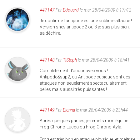
#47147
Par
Edouard
le mar 28/04/2009 à 17h12
Je confirme l'antipode est une sublime attaque !
Version snes antipode 2 ou 3 je sais plus bien,
sa déchire.
#47148
Par
TiSteph
le mar 28/04/2009 à 18h41
Complètement d'accor avec vous !
Antipode&sup2; ou Antipode cubique sont des
attaques non seuelement spectaculairement
belles mais aussi très puissantes !
#47149
Par
Elenna
le mar 28/04/2009 à 23h44
Après quelques parties, je remets mon équipe:
Frog-Chrono-Lucca ou Frog-Chrono-Ayla.
Frog est très bon en attaque physique, et maitrise