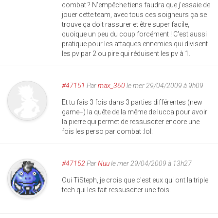
combat ? N'empêche tiens faudra que j'essaie de
jouer cette team, avec tous ces soigneurs ça se
trouve ça doit rassurer et être super facile,
quoique un peu du coup forcément ! C'est aussi
pratique pour les attaques ennemies qui divisent
les pv par 2 ou pire qui réduisent les pv à 1.
#47151
Par
max_360
le mer 29/04/2009 à 9h09
Et tu fais 3 fois dans 3 parties différentes (new
game+) la quête de la même de lucca pour avoir
la pierre qui permet de ressusciter encore une
fois les perso par combat :lol:
#47152
Par
Nuu
le mer 29/04/2009 à 13h27
Oui TiSteph, je crois que c'est eux qui ont la triple
tech qui les fait ressusciter une fois.