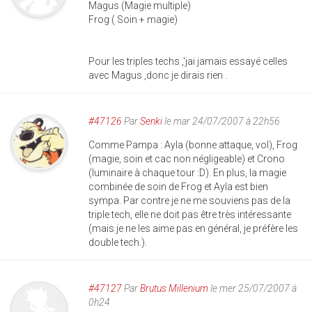
Magus (Magie multiple)
Frog ( Soin + magie)
Pour les triples techs ,'jai jamais essayé celles
avec Magus ,donc je dirais rien .
#47126
Par
Senki
le mar 24/07/2007 à 22h56
Comme Pampa : Ayla (bonne attaque, vol), Frog
(magie, soin et cac non négligeable) et Crono
(luminaire à chaque tour :D). En plus, la magie
combinée de soin de Frog et Ayla est bien
sympa. Par contre je ne me souviens pas de la
triple tech, elle ne doit pas être très intéressante
(mais je ne les aime pas en général, je préfère les
double tech.).
#47127
Par
Brutus Millenium
le mer 25/07/2007 à
0h24