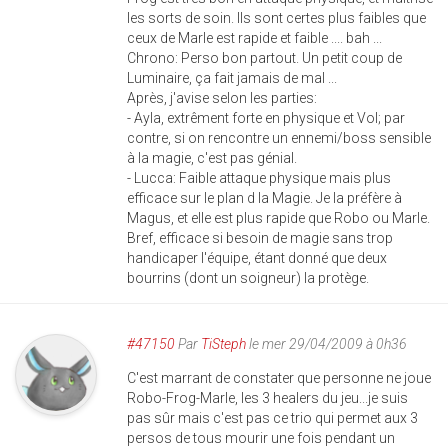
les sorts de soin. Ils sont certes plus faibles que
ceux de Marle est rapide et faible .... bah ...
Chrono: Perso bon partout. Un petit coup de
Luminaire, ça fait jamais de mal ...
Après, j'avise selon les parties:
- Ayla, extrêment forte en physique et Vol; par
contre, si on rencontre un ennemi/boss sensible
à la magie, c'est pas génial.
- Lucca: Faible attaque physique mais plus
efficace sur le plan d la Magie. Je la préfère à
Magus, et elle est plus rapide que Robo ou Marle.
Bref, efficace si besoin de magie sans trop
handicaper l'équipe, étant donné que deux
bourrins (dont un soigneur) la protège.
#47150
Par
TiSteph
le mer 29/04/2009 à 0h36
C'est marrant de constater que personne ne joue
Robo-Frog-Marle, les 3 healers du jeu...je suis
pas sûr mais c'est pas ce trio qui permet aux 3
persos de tous mourir une fois pendant un