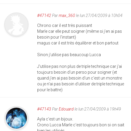
#47142
Par
max_360
le lun 27/04/2009 à 10h04
Chrono car il est très puissant
Marle car elle peut soigner (même si j'en ai pas
besoin pour l'instant)
magus car il est très équilibrer et bon partout
Sinon j'utilise pas beaucoup Lucca
J'utilise pas non plus de triple technique car j'ai
toujours besoin d'un perso pour soigner (et
quand j'en ai pas besoin d'un c'est un monstre
ou je n'ai pas besoin d'utiliser de triple technique
pour le battre)
#47143
Par
Edouard
le lun 27/04/2009 à 19h49
Ayla c'est un bijoux.
Crono Lucca Marle c'est toujours bon si on sait
bien les utilisés.