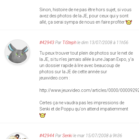
Sinon, histoire de ne pas être hors sujet, si vous
avez des photos de la JE, pour ceux qui y sont
allé, ça serai sympa de nous en faire profiter
#42943
Par
TiSteph
le dim 13/07/2008 à 11h56
Tu peux trouver tout plein de photos sur le net de
la JE, si tu n'es jamais allée à une Japan Expo, y'a
un dossier rapide à lire avec beaucoup de
photos sur la JE de cette année sur
jeuxvideo.com :
http://www.jeuxvideo.com/articles/0000/0000929
Certes ça ne vaudra pas les impressions de
Senki et de Poppu qu'on attend impatiemment
#42944
Par
Senki
le mar 15/07/2008 à 9h36