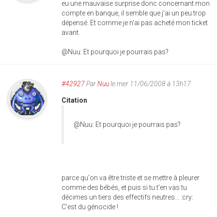
eu une mauvaise surprise donc concernant mon
compte en banque, il semble que j'ai un peu trop
dépensé. Et comme je n'ai pas acheté mon ticket
avant.
@Nuu: Et pourquoi je pourrais pas?
#42927
Par
Nuu
le mer 11/06/2008 à 13h17
Citation
@Nuu: Et pourquoi je pourrais pas?
parce qu'on va être triste et se mettre à pleurer
comme des bébés, et puis si tu t'en vas tu
décimes un tiers des effectifs neutres... :cry:
C'est du génocide !