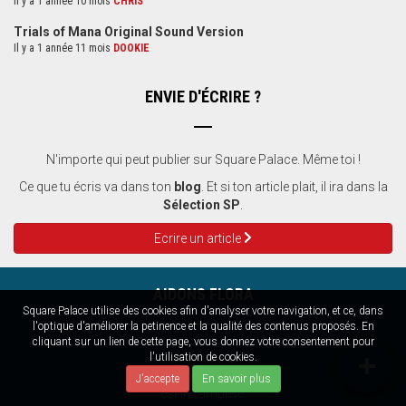
Il y a 1 année 10 mois
CHRIS
Trials of Mana Original Sound Version
Il y a 1 année 11 mois
DOOKIE
ENVIE D'ÉCRIRE ?
N'importe qui peut publier sur Square Palace. Même toi !
Ce que tu écris va dans ton
blog
. Et si ton article plait, il ira dans la
Sélection SP
.
Ecrire un article
AIDONS FLORA
Square Palace utilise des cookies afin d'analyser votre navigation, et ce, dans
l'optique d'améliorer la petinence et la qualité des contenus proposés. En
cliquant sur un lien de cette page, vous donnez votre consentement pour
La soluce de
l'utilisation de cookies.
Illusion of Time
J'accepte
En savoir plus
est incomplète.