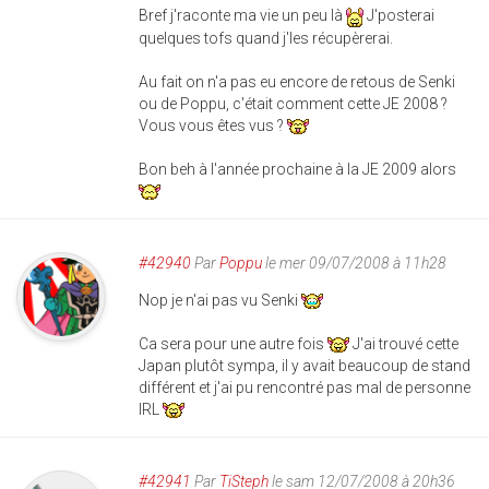
Bref j'raconte ma vie un peu là
J'posterai
quelques tofs quand j'les récupèrerai.
Au fait on n'a pas eu encore de retous de Senki
ou de Poppu, c'était comment cette JE 2008 ?
Vous vous êtes vus ?
Bon beh à l'année prochaine à la JE 2009 alors
#42940
Par
Poppu
le mer 09/07/2008 à 11h28
Nop je n'ai pas vu Senki
Ca sera pour une autre fois
J'ai trouvé cette
Japan plutôt sympa, il y avait beaucoup de stand
différent et j'ai pu rencontré pas mal de personne
IRL
#42941
Par
TiSteph
le sam 12/07/2008 à 20h36