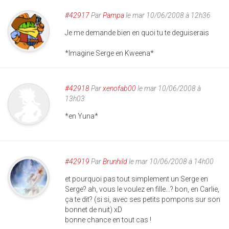
#42917
Par
Pampa
le mar 10/06/2008 à 12h36
Je me demande bien en quoi tu te deguiserais
*Imagine Serge en Kweena*
#42918
Par
xenofab00
le mar 10/06/2008 à
13h03
*en Yuna*
#42919
Par
Brunhild
le mar 10/06/2008 à 14h00
et pourquoi pas tout simplement un Serge en
Serge? ah, vous le voulez en fille...? bon, en Carlie,
ça te dit? (si si, avec ses petits pompons sur son
bonnet de nuit) xD
bonne chance en tout cas !