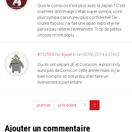
Quoi le comicon n'est plus avec la Japan ? C'est
vraiment dommage c'était super sympa, voire
plus sympa car un peu plus confidentiel. De
toutes façons, j'ai fait une japan expo et je ne
pense pas réitérer l'évènement. Trop de petites
choses m'ont déplu.
#112553
Par
Kysiel
le lun 02/06/2014 à 21h55
Oui ils ont séparé JE et Comicon, à priori il n'y
aura pas de Comicon cette année mais si j'ai
bien compris ils ont prévu d'en faire un
évènement à part entière.
premier
précédent
1
2
Ajouter un commentaire