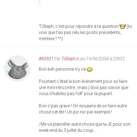
TiSteph, c'est pour répondre à ta question
(tu
vois que t'as pas relu les posts précédents,
menteur ! ^^)
#42931
Par
TiSteph
le jeu 19/06/2008 à 20h32
Bon beh personne n'y va
Pourtant c'était le bon événement pour se faire
une mini-rencontre...mais j'dois pas savoir que
vous n'habitez pas l'idF pour la plupart...
Bon c'pas grave ! On essaiera de se faire autre
chose cet été ! Un pic-nic par exemple !
/Me va plannifier autre chose que la JE pour son
week-end du 3 juillet du coup...