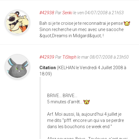
#42938
Par
Senki
le ven 04/07/2008 à 21h53
Bah si je te croise je te reconnaitrai je pense
Sinon recherche un mec avec une sacoche
&quot;Dreams in Midgard&quot; !
#42939
Par
TiSteph
le mar 08/07/2008 à 23h50
Citation
(KELHAN le Vendredi 4 Juillet 2008 à
18:09)
BRIVE... BRIVE...
5 minutes d'arrêt...
Arf. Moi aussi, là, aujourd'hui 4 juillet je
me dits "pfff. encore un qui va se perdre
dans les bouchons ce week end "