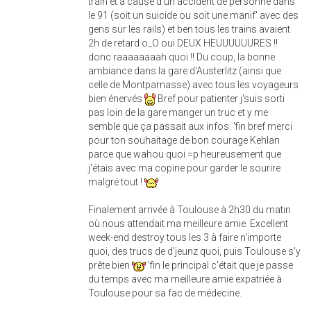
train et à cause d'un accident de personne dans
le 91 (soit un suicide ou soit une manif' avec des
gens sur les rails) et ben tous les trains avaient
2h de retard o_O oui DEUX HEUUUUUURES !!
donc raaaaaaaah quoi !! Du coup, la bonne
ambiance dans la gare d'Austerlitz (ainsi que
celle de Montparnasse) avec tous les voyageurs
bien énervés
Bref pour patienter j'suis sorti
pas loin de la gare manger un truc et y me
semble que ça passait aux infos. 'fin bref merci
pour ton souhaitage de bon courage Kehlan
parce que wahou quoi =p heureusement que
j'étais avec ma copine pour garder le sourire
malgré tout !
Finalement arrivée à Toulouse à 2h30 du matin
où nous attendait ma meilleure amie. Excellent
week-end destroy tous les 3 à faire n'importe
quoi, des trucs de d'jeunz quoi, puis Toulouse s'y
prête bien
'fin le principal c'était que je passe
du temps avec ma meilleure amie expatriée à
Toulouse pour sa fac de médecine.