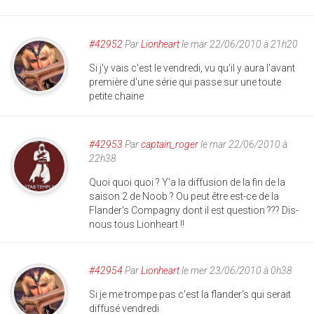
#42952
Par
Lionheart
le mar 22/06/2010 à 21h20
Si j'y vais c'est le vendredi, vu qu'il y aura l'avant
première d'une série qui passe sur une toute
petite chaine
#42953
Par
captain_roger
le mar 22/06/2010 à
22h38
Quoi quoi quoi ? Y'a la diffusion de la fin de la
saison 2 de Noob ? Ou peut être est-ce de la
Flander's Compagny dont il est question ??? Dis-
nous tous Lionheart !!
#42954
Par
Lionheart
le mer 23/06/2010 à 0h38
Si je me trompe pas c'est la flander's qui serait
diffusé vendredi