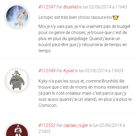
#112547
Par
Brunhild
le lun 02/06/2014 à 11h43
Le topic est très bien choisi rassure-toi
Moi je n'y vais pas, je n'ai vraiment pas de budget
pour ce genre de choses, je trouve que c'est de
plus en plus du gaspillage. Quand j'aurai un
boulot peut-être que j'y retournerai de temps en
temps.
#112549
Par
Kysiel
le lun 02/06/2014 à 13h33
Kyky n'a pas les sous et, comme Brunhild, ille
trouve que c'est de moins en moins intéressant
(à part le coté créateur mais c'est parce que j'y
suis aussi quand j'ai un stand), en plus y'a plus le
Comicon.
#112552
Par
captain_roger
le lun 02/06/2014 à
21h03