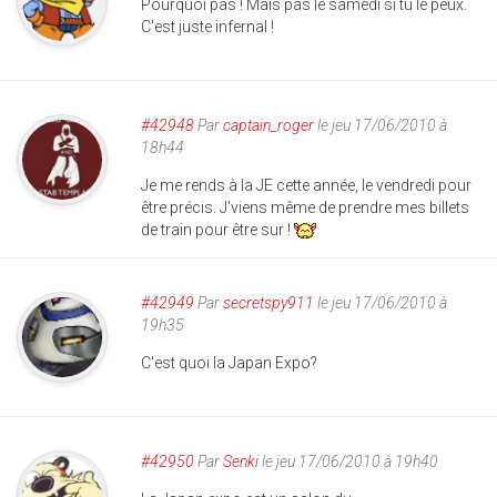
Pourquoi pas ! Mais pas le samedi si tu le peux.
C'est juste infernal !
#42948
Par
captain_roger
le jeu 17/06/2010 à
18h44
Je me rends à la JE cette année, le vendredi pour
être précis. J'viens même de prendre mes billets
de train pour être sur !
#42949
Par
secretspy911
le jeu 17/06/2010 à
19h35
C'est quoi la Japan Expo?
#42950
Par
Senki
le jeu 17/06/2010 à 19h40