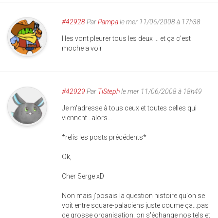
#42928
Par
Pampa
le mer 11/06/2008 à 17h38
Illes vont pleurer tous les deux ... et ça c'est
moche a voir
#42929
Par
TiSteph
le mer 11/06/2008 à 18h49
Je m'adresse à tous ceux et toutes celles qui
viennent...alors...
*relis les posts précédents*
Ok,
Cher Serge xD
Non mais j'posais la question histoire qu'on se
voit entre square-palaciens juste coume ça...pas
de grosse organisation, on s'échange nos tels et