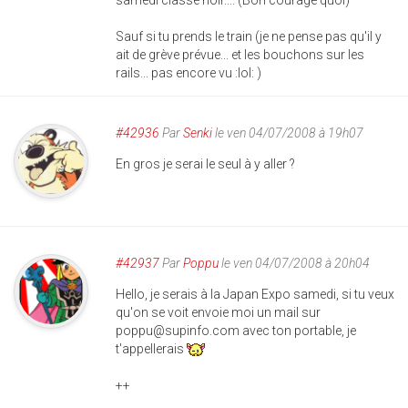
samedi classé noir.... (Bon courage quoi)
Sauf si tu prends le train (je ne pense pas qu'il y
ait de grève prévue... et les bouchons sur les
rails... pas encore vu :lol: )
#42936
Par
Senki
le ven 04/07/2008 à 19h07
En gros je serai le seul à y aller ?
#42937
Par
Poppu
le ven 04/07/2008 à 20h04
Hello, je serais à la Japan Expo samedi, si tu veux
qu'on se voit envoie moi un mail sur
poppu@supinfo.com
avec ton portable, je
t'appellerais
++