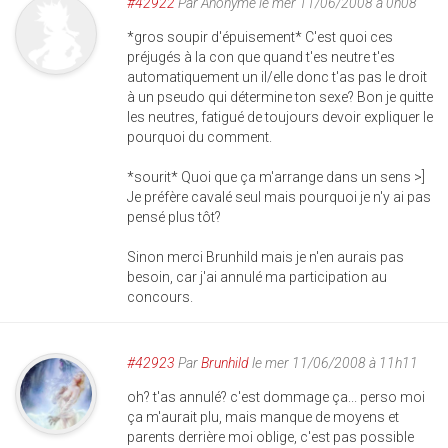
#42922
Par
Anonyme
le mer 11/06/2008 à 0h08
*gros soupir d'épuisement* C'est quoi ces
préjugés à la con que quand t'es neutre t'es
automatiquement un il/elle donc t'as pas le droit
à un pseudo qui détermine ton sexe? Bon je quitte
les neutres, fatigué de toujours devoir expliquer le
pourquoi du comment.
*sourit* Quoi que ça m'arrange dans un sens >]
Je préfère cavalé seul mais pourquoi je n'y ai pas
pensé plus tôt?
Sinon merci Brunhild mais je n'en aurais pas
besoin, car j'ai annulé ma participation au
concours.
#42923
Par
Brunhild
le mer 11/06/2008 à 11h11
oh? t'as annulé? c'est dommage ça... perso moi
ça m'aurait plu, mais manque de moyens et
parents derrière moi oblige, c'est pas possible