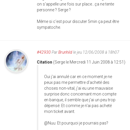
on s'appelle une fois sur place...ça ne tente
personne ? Serge ?
Même si c'est pour discuter 5min ça peut être
sympatoche.
#42930
Par
Brunhild
le jeu 12/06/2008 à 18h07
Citation
(Serge le Mercredi 11 Juin 2008 à 12:51)
Oui j'ai annulé car en ce moment je ne
peux pas me permettre d'acheté des
choses non-vital, j'ai eu une mauvaise
surprise donc concernant mon compte
en banque, il semble que j'ai un peu trop
dépensé. Et comme je n'ai pas acheté
mon ticket avant.
@Nuu: Et pourquoi je pourrais pas?