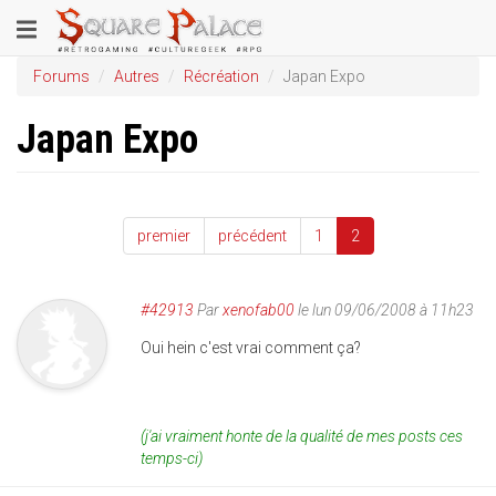
Aller
Toggle
au
contenu
navigation
Forums
Autres
Récréation
Japan Expo
principal
Japan Expo
premier
précédent
1
2
#42913
Par
xenofab00
le lun 09/06/2008 à 11h23
Oui hein c'est vrai comment ça?
(j'ai vraiment honte de la qualité de mes posts ces
temps-ci)