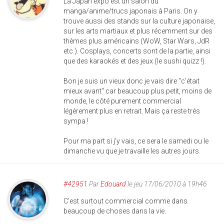
La Japan expo est un salon du
manga/anime/trucs japonais à Paris. On y
trouve aussi des stands sur la culture japonaise,
sur les arts martiaux et plus récemment sur des
thèmes plus américains (WoW, Star Wars, JdR
etc.). Cosplays, concerts sont de la partie, ainsi
que des karaokés et des jeux (le sushi quizz !).
Bon je suis un vieux donc je vais dire "c'était
mieux avant" car beaucoup plus petit, moins de
monde, le côté purement commercial
légèrement plus en retrait. Mais ça reste très
sympa !
Pour ma part si j'y vais, ce sera le samedi ou le
dimanche vu que je travaille les autres jours.
#42951
Par
Edouard
le jeu 17/06/2010 à 19h46
C'est surtout commercial comme dans
beaucoup de choses dans la vie.