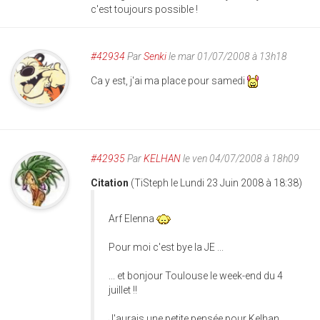
c'est toujours possible !
#42934
Par
Senki
le mar 01/07/2008 à 13h18
Ca y est, j'ai ma place pour samedi
#42935
Par
KELHAN
le ven 04/07/2008 à 18h09
Citation
(TiSteph le Lundi 23 Juin 2008 à 18:38)
Arf Elenna
Pour moi c'est bye la JE ...
... et bonjour Toulouse le week-end du 4
juillet !!
J'aurais une petite pensée pour Kelhan