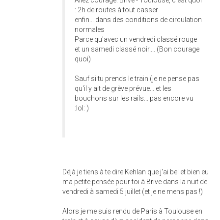
Allez courage. Brive - Toulouse, c'est quoi
: 2h de routes à tout casser
enfin... dans des conditions de circulation
normales
Parce qu'avec un vendredi classé rouge
et un samedi classé noir.... (Bon courage
quoi)
Sauf si tu prends le train (je ne pense pas
qu'il y ait de grève prévue... et les
bouchons sur les rails... pas encore vu
:lol: )
Déjà je tiens à te dire Kehlan que j'ai bel et bien eu
ma petite pensée pour toi à Brive dans la nuit de
vendredi à samedi 5 juillet (et je ne mens pas !)
Alors je me suis rendu de Paris à Toulouse en