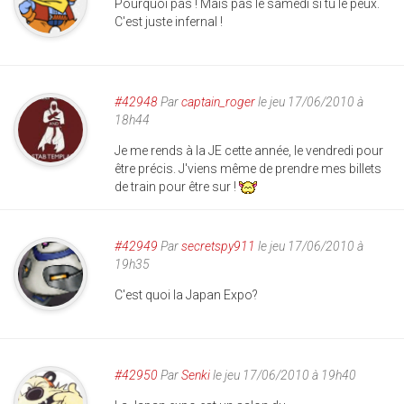
Pourquoi pas ! Mais pas le samedi si tu le peux.
C'est juste infernal !
#42948
Par
captain_roger
le jeu 17/06/2010 à
18h44
Je me rends à la JE cette année, le vendredi pour
être précis. J'viens même de prendre mes billets
de train pour être sur !
#42949
Par
secretspy911
le jeu 17/06/2010 à
19h35
C'est quoi la Japan Expo?
#42950
Par
Senki
le jeu 17/06/2010 à 19h40