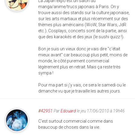
La Japan expo est un salon du
manga/anime/trucs japonais à Paris. On y
trouve aussi des stands sur la culture japonaise,
sur les arts martiaux et plus récemment sur des
thèmes plus américains (WoW, Star Wars, JdR
etc.). Cosplays, concerts sont de la partie, ainsi
que des karaokés et des jeux (le sushi quizz !).
Bon je suis un vieux donc je vais dire "c'était
mieux avant" car beaucoup plus petit, moins de
monde, le côté purement commercial
légèrement plus en retrait. Mais ça reste très
sympa !
Pour ma part si j'y vais, ce sera le samedi ou le
dimanche vu que je travaille les autres jours.
#42951
Par
Edouard
le jeu 17/06/2010 à 19h46
C'est surtout commercial comme dans
beaucoup de choses dans la vie.