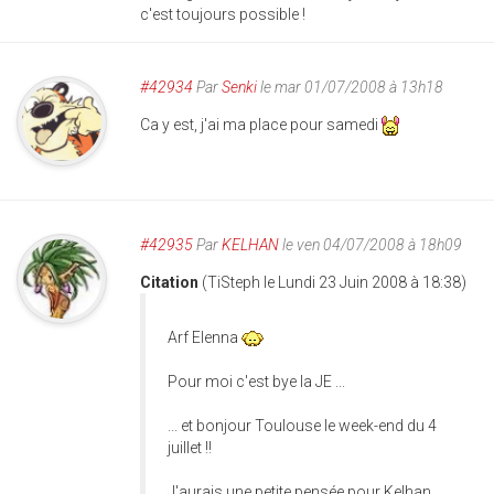
c'est toujours possible !
#42934
Par
Senki
le mar 01/07/2008 à 13h18
Ca y est, j'ai ma place pour samedi
#42935
Par
KELHAN
le ven 04/07/2008 à 18h09
Citation
(TiSteph le Lundi 23 Juin 2008 à 18:38)
Arf Elenna
Pour moi c'est bye la JE ...
... et bonjour Toulouse le week-end du 4
juillet !!
J'aurais une petite pensée pour Kelhan