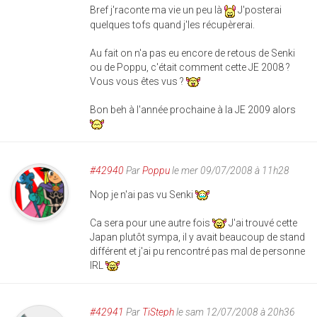
Bref j'raconte ma vie un peu là
J'posterai
quelques tofs quand j'les récupèrerai.
Au fait on n'a pas eu encore de retous de Senki
ou de Poppu, c'était comment cette JE 2008 ?
Vous vous êtes vus ?
Bon beh à l'année prochaine à la JE 2009 alors
#42940
Par
Poppu
le mer 09/07/2008 à 11h28
Nop je n'ai pas vu Senki
Ca sera pour une autre fois
J'ai trouvé cette
Japan plutôt sympa, il y avait beaucoup de stand
différent et j'ai pu rencontré pas mal de personne
IRL
#42941
Par
TiSteph
le sam 12/07/2008 à 20h36