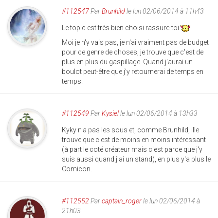
#112547
Par
Brunhild
le lun 02/06/2014 à 11h43
Le topic est très bien choisi rassure-toi
Moi je n'y vais pas, je n'ai vraiment pas de budget
pour ce genre de choses, je trouve que c'est de
plus en plus du gaspillage. Quand j'aurai un
boulot peut-être que j'y retournerai de temps en
temps.
#112549
Par
Kysiel
le lun 02/06/2014 à 13h33
Kyky n'a pas les sous et, comme Brunhild, ille
trouve que c'est de moins en moins intéressant
(à part le coté créateur mais c'est parce que j'y
suis aussi quand j'ai un stand), en plus y'a plus le
Comicon.
#112552
Par
captain_roger
le lun 02/06/2014 à
21h03