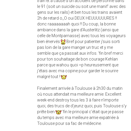
train et à cause d'un accident de personne dans
le 91 (soit un suicide ou soit une manif' avec des
gens sur les rails) et ben tous les trains avaient
2h de retard o_O oui DEUX HEUUUUUURES !!
donc raaaaaaaah quoi !! Du coup, la bonne
ambiance dans la gare d'Austerlitz (ainsi que
celle de Montparnasse) avec tous les voyageurs
bien énervés
Bref pour patienter j'suis sorti
pas loin de la gare manger un truc et y me
semble que ça passait aux infos. 'fin bref merci
pour ton souhaitage de bon courage Kehlan
parce que wahou quoi =p heureusement que
j'étais avec ma copine pour garder le sourire
malgré tout !
Finalement arrivée à Toulouse à 2h30 du matin
où nous attendait ma meilleure amie. Excellent
week-end destroy tous les 3 à faire n'importe
quoi, des trucs de d'jeunz quoi, puis Toulouse s'y
prête bien
'fin le principal c'était que je passe
du temps avec ma meilleure amie expatriée à
Toulouse pour sa fac de médecine.