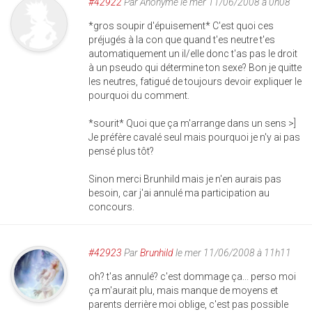
#42922
Par
Anonyme
le mer 11/06/2008 à 0h08
*gros soupir d'épuisement* C'est quoi ces
préjugés à la con que quand t'es neutre t'es
automatiquement un il/elle donc t'as pas le droit
à un pseudo qui détermine ton sexe? Bon je quitte
les neutres, fatigué de toujours devoir expliquer le
pourquoi du comment.
*sourit* Quoi que ça m'arrange dans un sens >]
Je préfère cavalé seul mais pourquoi je n'y ai pas
pensé plus tôt?
Sinon merci Brunhild mais je n'en aurais pas
besoin, car j'ai annulé ma participation au
concours.
#42923
Par
Brunhild
le mer 11/06/2008 à 11h11
oh? t'as annulé? c'est dommage ça... perso moi
ça m'aurait plu, mais manque de moyens et
parents derrière moi oblige, c'est pas possible