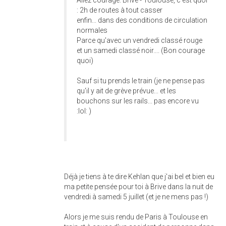
Allez courage. Brive - Toulouse, c'est quoi
: 2h de routes à tout casser
enfin... dans des conditions de circulation
normales
Parce qu'avec un vendredi classé rouge
et un samedi classé noir.... (Bon courage
quoi)
Sauf si tu prends le train (je ne pense pas
qu'il y ait de grève prévue... et les
bouchons sur les rails... pas encore vu
:lol: )
Déjà je tiens à te dire Kehlan que j'ai bel et bien eu
ma petite pensée pour toi à Brive dans la nuit de
vendredi à samedi 5 juillet (et je ne mens pas !)
Alors je me suis rendu de Paris à Toulouse en