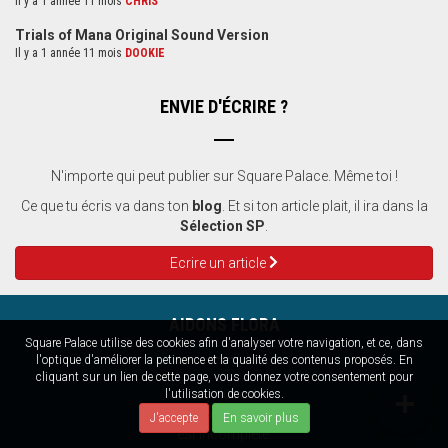
Il y a 1 année 11 mois
CHRIS
Trials of Mana Original Sound Version
Il y a 1 année 11 mois
DOOKIE
ENVIE D'ÉCRIRE ?
N'importe qui peut publier sur Square Palace. Même toi !
Ce que tu écris va dans ton
blog
. Et si ton article plait, il ira dans la
Sélection SP
.
Ecrire un article
AIDONS FLORA
Square Palace utilise des cookies afin d'analyser votre navigation, et ce, dans
l'optique d'améliorer la petinence et la qualité des contenus proposés. En
cliquant sur un lien de cette page, vous donnez votre consentement pour
La soluce de
l'utilisation de cookies.
Illusion of Time
J'accepte
En savoir plus
est incomplète.