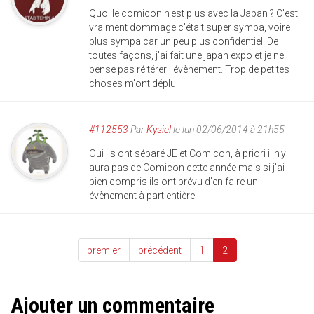
Quoi le comicon n'est plus avec la Japan ? C'est
vraiment dommage c'était super sympa, voire
plus sympa car un peu plus confidentiel. De
toutes façons, j'ai fait une japan expo et je ne
pense pas réitérer l'évènement. Trop de petites
choses m'ont déplu.
#112553
Par
Kysiel
le lun 02/06/2014 à 21h55
Oui ils ont séparé JE et Comicon, à priori il n'y
aura pas de Comicon cette année mais si j'ai
bien compris ils ont prévu d'en faire un
évènement à part entière.
premier
précédent
1
2
Ajouter un commentaire