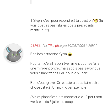
TiSteph, c'est pour répondre à ta question
(tu
vois que t'as pas relu les posts précédents,
menteur ! ^^)
#42931
Par
TiSteph
le jeu 19/06/2008 à 20h32
Bon beh personne n'y va
Pourtant c'était le bon événement pour se faire
une mini-rencontre...mais j'dois pas savoir que
vous n'habitez pas l'idF pour la plupart...
Bon c'pas grave ! On essaiera de se faire autre
chose cet été ! Un pic-nic par exemple !
/Me va plannifier autre chose que la JE pour son
week-end du 3 juillet du coup...