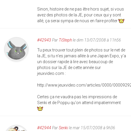
Sinon, histoire de ne pas être hors sujet, si vous
avez des photos de la JE, pour ceux qui y sont
allé, ça serai sympa de nous en faire profiter
#42943
Par
TiSteph
le dim 13/07/2008 à 11h56
Tu peux trouver tout plein de photos sur le net de
la JE, si tu n'es jamais allée à une Japan Expo, y'a
un dossier rapide à lire avec beaucoup de
photos sur la JE de cette année sur
jeuxvideo.com :
http://www.jeuxvideo.com/articles/0000/0000929
Certes ça ne vaudra pas les impressions de
Senki et de Poppu qu'on attend impatiemment
#42944
Par
Senki
le mar 15/07/2008 à 9h36