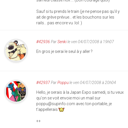
samedi classé noir.... (Bon courage quoi)
Sauf si tu prends le train (je ne pense pas qu'il y
ait de grève prévue... et les bouchons sur les
rails... pas encore vu :lol: )
#42936
Par
Senki
le ven 04/07/2008 à 19h07
En gros je serai le seul à y aller ?
#42937
Par
Poppu
le ven 04/07/2008 à 20h04
Hello, je serais à la Japan Expo samedi, si tu veux
qu'on se voit envoie moi un mail sur
poppu@supinfo.com
avec ton portable, je
t'appellerais
++