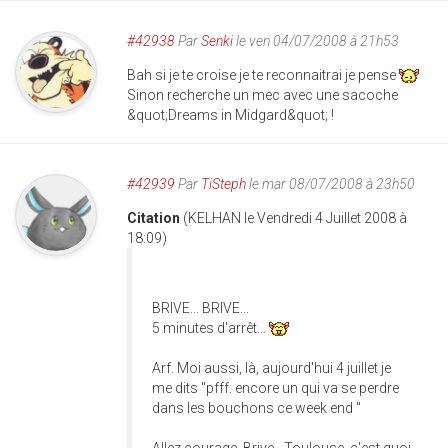
#42938
Par
Senki
le ven 04/07/2008 à 21h53
Bah si je te croise je te reconnaitrai je pense
Sinon recherche un mec avec une sacoche
&quot;Dreams in Midgard&quot; !
#42939
Par
TiSteph
le mar 08/07/2008 à 23h50
Citation
(KELHAN le Vendredi 4 Juillet 2008 à
18:09)
BRIVE... BRIVE...
5 minutes d'arrêt...
Arf. Moi aussi, là, aujourd'hui 4 juillet je
me dits "pfff. encore un qui va se perdre
dans les bouchons ce week end "