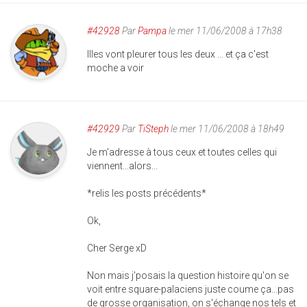
#42928
Par
Pampa
le mer 11/06/2008 à 17h38
Illes vont pleurer tous les deux ... et ça c'est
moche a voir
#42929
Par
TiSteph
le mer 11/06/2008 à 18h49
Je m'adresse à tous ceux et toutes celles qui
viennent...alors...
*relis les posts précédents*
Ok,
Cher Serge xD
Non mais j'posais la question histoire qu'on se
voit entre square-palaciens juste coume ça...pas
de grosse organisation, on s'échange nos tels et