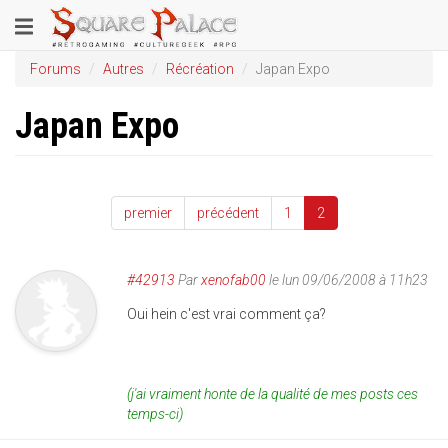
Aller
Toggle
au
contenu
navigation
Forums
Autres
Récréation
Japan Expo
principal
Japan Expo
premier
précédent
1
2
#42913
Par
xenofab00
le lun 09/06/2008 à 11h23
Oui hein c'est vrai comment ça?
(j'ai vraiment honte de la qualité de mes posts ces
temps-ci)