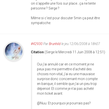
on s'appelle une fois sur place...ça ne tente
personne ? Serge ?
Même si c'est pour discuter 5min ça peut être
sympatoche.
#42930
Par
Brunhild
le jeu 12/06/2008 à 18h07
Citation
(Serge le Mercredi 11 Juin 2008 à 12:51)
Oui j'ai annulé car en ce moment je ne
peux pas me permettre d'acheté des
choses non-vital, j'ai eu une mauvaise
surprise donc concernant mon compte
en banque, il semble que j'ai un peu trop
dépensé. Et comme je n'ai pas acheté
mon ticket avant.
@Nuu: Et pourquoi je pourrais pas?