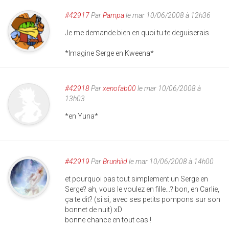
#42917
Par
Pampa
le mar 10/06/2008 à 12h36
Je me demande bien en quoi tu te deguiserais
*Imagine Serge en Kweena*
#42918
Par
xenofab00
le mar 10/06/2008 à
13h03
*en Yuna*
#42919
Par
Brunhild
le mar 10/06/2008 à 14h00
et pourquoi pas tout simplement un Serge en
Serge? ah, vous le voulez en fille...? bon, en Carlie,
ça te dit? (si si, avec ses petits pompons sur son
bonnet de nuit) xD
bonne chance en tout cas !