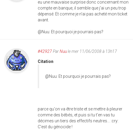
eu une mauvaise surprise donc concernant mon
compte en banque, il semble que j'ai un peu trop
dépensé. Et comme je n'ai pas acheté mon ticket
avant.
@Nuu: Et pourquoi je pourrais pas?
#42927
Par
Nuu
le mer 11/06/2008 à 13h17
Citation
@Nuu: Et pourquoi je pourrais pas?
parce qu'on va être triste et se mettre à pleurer
comme des bébés, et puis si tu t'en vas tu
décimes un tiers des effectifs neutres... :cry:
C'est du génocide !