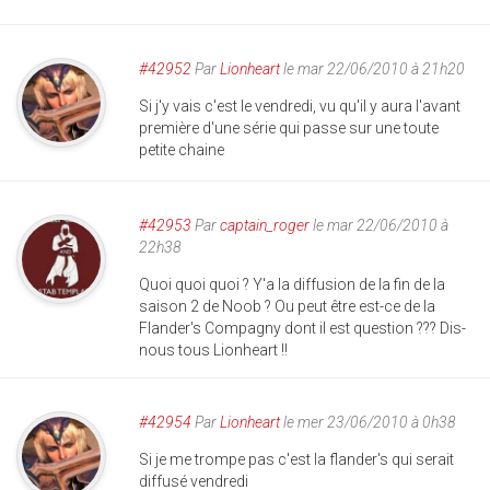
#42952
Par
Lionheart
le mar 22/06/2010 à 21h20
Si j'y vais c'est le vendredi, vu qu'il y aura l'avant
première d'une série qui passe sur une toute
petite chaine
#42953
Par
captain_roger
le mar 22/06/2010 à
22h38
Quoi quoi quoi ? Y'a la diffusion de la fin de la
saison 2 de Noob ? Ou peut être est-ce de la
Flander's Compagny dont il est question ??? Dis-
nous tous Lionheart !!
#42954
Par
Lionheart
le mer 23/06/2010 à 0h38
Si je me trompe pas c'est la flander's qui serait
diffusé vendredi