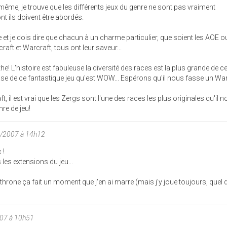
e même, je trouve que les différents jeux du genre ne sont pas vraiment
t ils doivent être abordés.
e et je dois dire que chacun à un charme particulier, que soient les AOE 
raft et Warcraft, tous ont leur saveur...
e! L'histoire est fabuleuse la diversité des races est la plus grande de c
a base de ce fantastique jeu qu'est WOW... Espérons qu'il nous fasse un War
t, il est vrai que les Zergs sont l'une des races les plus originales qu'il 
re de jeu!
5/2007 à 14h12
 !
 les extensions du jeu...
 throne ça fait un moment que j'en ai marre (mais j'y joue toujours, quel
07 à 10h51