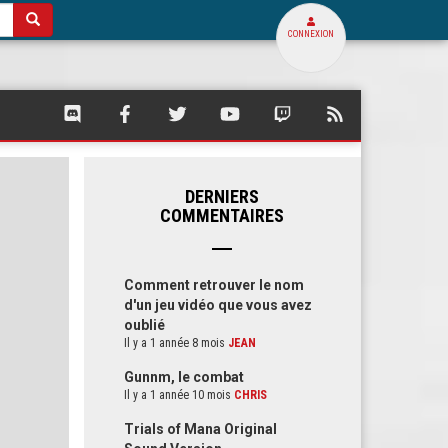
CONNEXION
SQUARE
SQUARE
SQUARE
SQUARE
SQUARE
FLUX
PALACE
PALACE
PALACE
PALACE
PALACE
RSS
SUR
SUR
SUR
SUR
SUR
DE
DISCORD
FACEBOOK
TWITTER
YOUTUBE
TWITCH
SQUARE
PALACE
DERNIERS
COMMENTAIRES
Comment retrouver le nom
d'un jeu vidéo que vous avez
oublié
Il y a 1 année 8 mois
JEAN
Gunnm, le combat
Il y a 1 année 10 mois
CHRIS
Trials of Mana Original