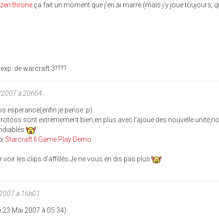
ozen throne
ça fait un moment que j'en ai marre (mais j'y joue toujours, q
xp. de warcraft 3????
/2007 à 20h54
os esperance(enfin je pense :p) .
rotoss sont extremement bien,en plus avec l'ajoue des nouvelle unité,n
andiablés
ox
Starcraft II Game Play Demo
ir les clips d'affillés.Je ne vous en dis pas plus
/2007 à 16h01
i 23 Mai 2007 à 05:34)