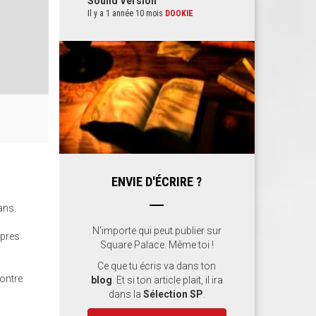
Sound Version
Il y a 1 année 10 mois
DOOKIE
ENVIE D'ÉCRIRE ?
ans.
N'importe qui peut publier sur
opres
Square Palace. Même toi !
Ce que tu écris va dans ton
contre
blog
. Et si ton article plait, il ira
dans la
Sélection SP
.