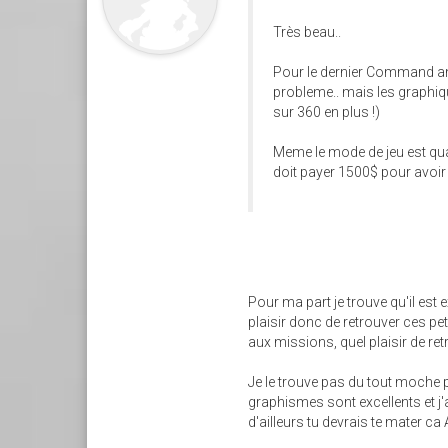
Très beau..
Pour le dernier Command and
probleme.. mais les graphique
sur 360 en plus !)
Meme le mode de jeu est qua
doit payer 1500$ pour avoir u
Pour ma part je trouve qu'il est 
plaisir donc de retrouver ces p
aux missions, quel plaisir de r
Je le trouve pas du tout moche p
graphismes sont excellents et j'
d'ailleurs tu devrais te mater ca A