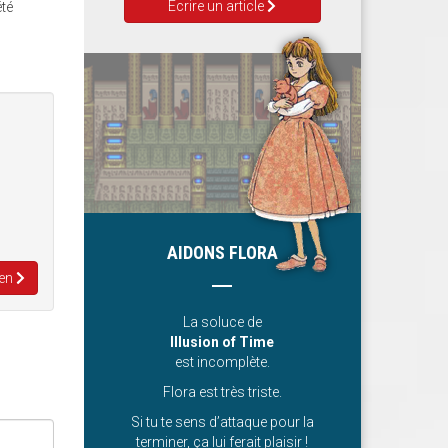
Ecrire un article
été
AIDONS FLORA
ven
La soluce de
Illusion of Time
est incomplète.
Flora est très triste.
Si tu te sens d’attaque pour la
terminer, ça lui ferait plaisir !