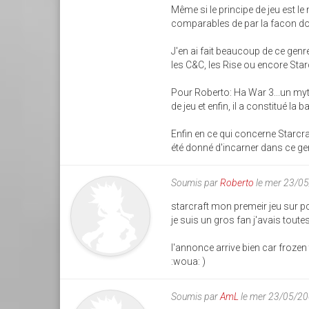
Même si le principe de jeu est l
comparables de par la facon don
J'en ai fait beaucoup de ce genr
les C&C, les Rise ou encore Starc
Pour Roberto: Ha War 3...un myth
de jeu et enfin, il a constitué l
Enfin en ce qui concerne Starcraf
été donné d'incarner dans ce gen
Soumis par
Roberto
le mer 23/0
starcraft mon premeir jeu sur pc
je suis un gros fan j'avais toutes
l'annonce arrive bien car frozen
:woua: )
Soumis par
AmL
le mer 23/05/20