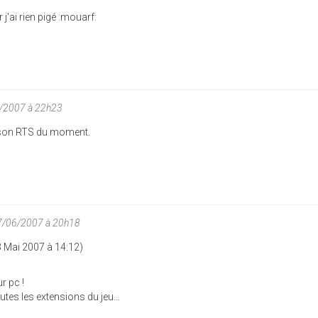
 j'ai rien pigé :mouarf:
6/2007 à 22h23
ait son RTS du moment.
07/06/2007 à 20h18
3 Mai 2007 à 14:12)
r pc !
outes les extensions du jeu...