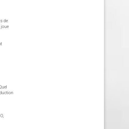
as de
e joue
nt
 Quel
oduction
MO,