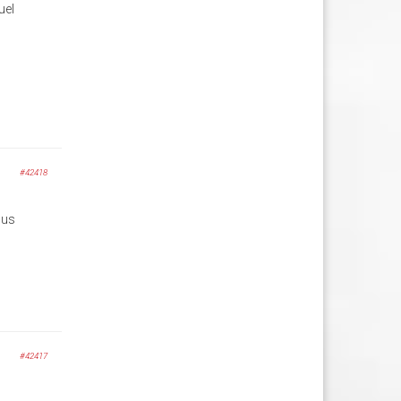
uel
#42418
ous
#42417