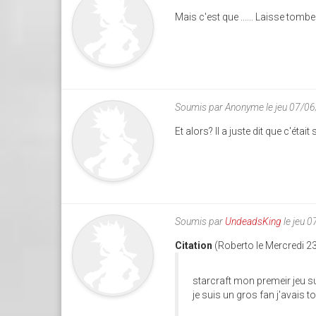
Mais c'est que ...... Laisse tomber
Soumis par
Anonyme
le jeu 07/0
Et alors? Il a juste dit que c'ét
Soumis par
UndeadsKing
le jeu 
Citation
(Roberto le Mercredi 2
starcraft mon premeir jeu su
je suis un gros fan j'avais t