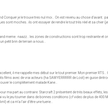
 Conquer je le trouve tres nul moi... On est revenu au chose d'avant.. p
s sont moches.. ils ont essayer de rendre le tout très réel et sa chier (j
nd meme.. naazz... les zones de constructions sont trop restrainte et o
n petit brin de terrain a nous...
excellent, il me rappelle mes début sur le tout premier. Mon premier RTS...
etits films avec de vrai acteurs (ha SAWYERRRRR de Lost) en guise dintr
etrouver le complètement malade Kane...
our ma part au contraire. Starcraft 2 présentent de très beaux effets, les
ai vu le jeu tourner dans de bonnes conditions (cf video de plus de 400 
ml) et ca m'a l'air d'être une tuerie...