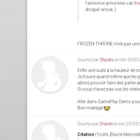
l'annonce arrive bien car
fr
drogué :woua: )
FROZEN THRONE n'est pas une e
Soumis par
Shizuku
le mer 30/05
Enfin une suite à la hauteur de n
Je trouve quand même que les p
allons pouvoir faire des partie 
Si vous n'avez pas vus les vidé
Aller dans GamePlay Demo pour vo
Bon mattage
Soumis par
Draven
le mer 23/05
Citation
(Yoshi_Blue le Mercred