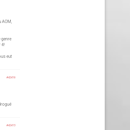
ou AOM,
e genre
 4!
nous eut
#42416
 drogué
#42415