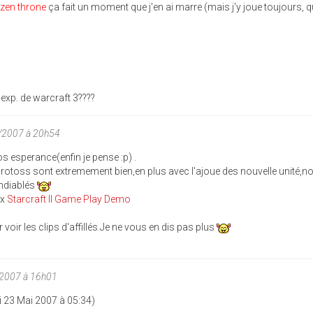
ozen throne
ça fait un moment que j'en ai marre (mais j'y joue toujours, q
xp. de warcraft 3????
/2007 à 20h54
os esperance(enfin je pense :p) .
rotoss sont extremement bien,en plus avec l'ajoue des nouvelle unité,n
andiablés
ox
Starcraft II Game Play Demo
ir les clips d'affillés.Je ne vous en dis pas plus
/2007 à 16h01
i 23 Mai 2007 à 05:34)