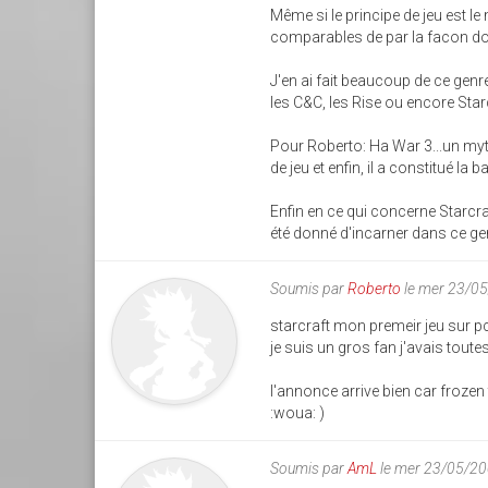
Même si le principe de jeu est l
comparables de par la facon don
J'en ai fait beaucoup de ce genr
les C&C, les Rise ou encore Starc
Pour Roberto: Ha War 3...un myth
de jeu et enfin, il a constitué l
Enfin en ce qui concerne Starcraf
été donné d'incarner dans ce gen
Soumis par
Roberto
le mer 23/0
starcraft mon premeir jeu sur pc
je suis un gros fan j'avais toutes
l'annonce arrive bien car frozen
:woua: )
Soumis par
AmL
le mer 23/05/20