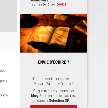
Sound Version
Il y a 1 année 10 mois
DOOKIE
ENVIE D'ÉCRIRE ?
ans.
N'importe qui peut publier sur
opres
Square Palace. Même toi !
Ce que tu écris va dans ton
contre
blog
. Et si ton article plait, il ira
dans la
Sélection SP
.