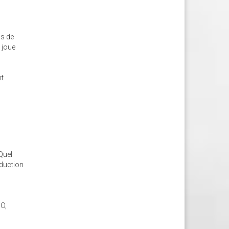
as de
e joue
nt
 Quel
oduction
MO,