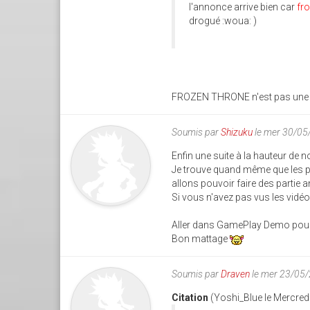
l'annonce arrive bien car
fr
drogué :woua: )
FROZEN THRONE n'est pas une e
Soumis par
Shizuku
le mer 30/05
Enfin une suite à la hauteur de n
Je trouve quand même que les p
allons pouvoir faire des partie 
Si vous n'avez pas vus les vidé
Aller dans GamePlay Demo pour vo
Bon mattage
Soumis par
Draven
le mer 23/05
Citation
(Yoshi_Blue le Mercred