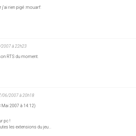
 j'ai rien pigé :mouarf:
6/2007 à 22h23
ait son RTS du moment.
07/06/2007 à 20h18
3 Mai 2007 à 14:12)
r pc !
outes les extensions du jeu...