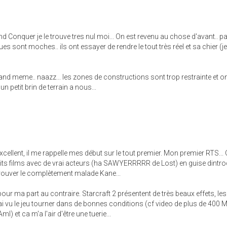
 Conquer je le trouve tres nul moi... On est revenu au chose d'avant.. p
s sont moches.. ils ont essayer de rendre le tout très réel et sa chier (j
nd meme.. naazz... les zones de constructions sont trop restrainte et o
n petit brin de terrain a nous...
excellent, il me rappelle mes début sur le tout premier. Mon premier RTS...
etits films avec de vrai acteurs (ha SAWYERRRRR de Lost) en guise dintr
etrouver le complètement malade Kane...
our ma part au contraire. Starcraft 2 présentent de très beaux effets, les
ai vu le jeu tourner dans de bonnes conditions (cf video de plus de 400 
ml) et ca m'a l'air d'être une tuerie...