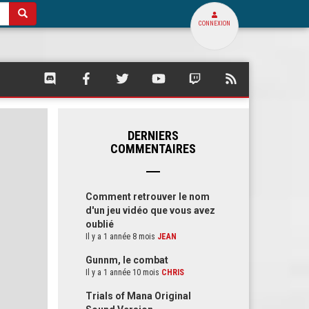
CONNEXION
SQUARE
SQUARE
SQUARE
SQUARE
SQUARE
FLUX
PALACE
PALACE
PALACE
PALACE
PALACE
RSS
SUR
SUR
SUR
SUR
SUR
DE
DISCORD
FACEBOOK
TWITTER
YOUTUBE
TWITCH
SQUARE
PALACE
DERNIERS
COMMENTAIRES
Comment retrouver le nom
d'un jeu vidéo que vous avez
oublié
Il y a 1 année 8 mois
JEAN
Gunnm, le combat
Il y a 1 année 10 mois
CHRIS
Trials of Mana Original