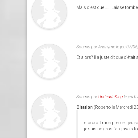
Mais c'est que ...... Laisse tomber
Soumis par
Anonyme
le jeu 07/0
Et alors? Il a juste dit que c'ét
Soumis par
UndeadsKing
le jeu 
Citation
(Roberto le Mercredi 2
starcraft mon premeir jeu su
je suis un gros fan j'avais t