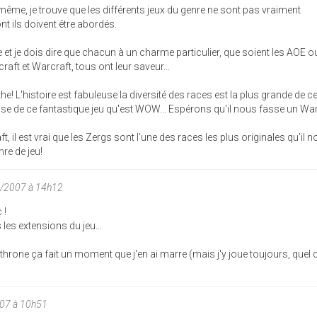
e même, je trouve que les différents jeux du genre ne sont pas vraiment
t ils doivent être abordés.
e et je dois dire que chacun à un charme particulier, que soient les AOE 
raft et Warcraft, tous ont leur saveur...
e! L'histoire est fabuleuse la diversité des races est la plus grande de c
a base de ce fantastique jeu qu'est WOW... Espérons qu'il nous fasse un War
t, il est vrai que les Zergs sont l'une des races les plus originales qu'il 
re de jeu!
5/2007 à 14h12
 !
 les extensions du jeu...
 throne ça fait un moment que j'en ai marre (mais j'y joue toujours, quel
07 à 10h51