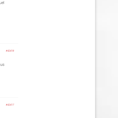
uel
#42418
ous
#42417