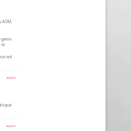
ou AOM,
e genre
 4!
nous eut
#42416
 drogué
#42415