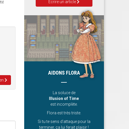
Ecrire un article
été
AIDONS FLORA
ven
La soluce de
Illusion of Time
est incomplète.
Flora est très triste.
Si tu te sens d’attaque pour la
terminer, ça lui ferait plaisir !