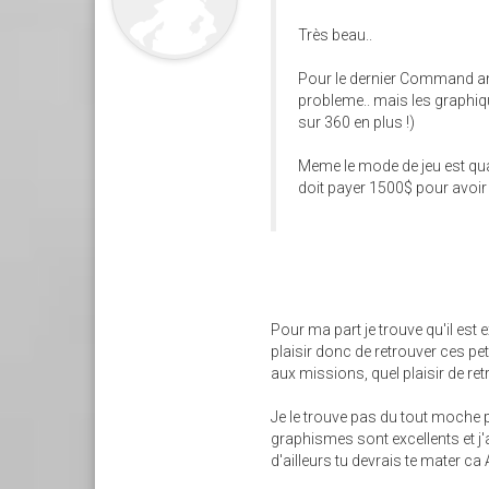
Très beau..
Pour le dernier Command and
probleme.. mais les graphique
sur 360 en plus !)
Meme le mode de jeu est qua
doit payer 1500$ pour avoir u
Pour ma part je trouve qu'il est 
plaisir donc de retrouver ces p
aux missions, quel plaisir de r
Je le trouve pas du tout moche p
graphismes sont excellents et j'
d'ailleurs tu devrais te mater ca A