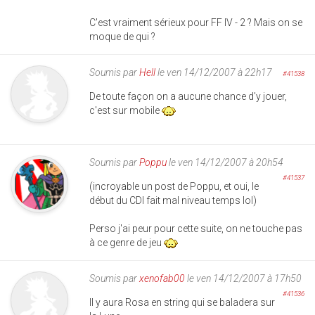
C'est vraiment sérieux pour FF IV - 2 ? Mais on se
moque de qui ?
Soumis par
Hell
le ven 14/12/2007 à 22h17
#41538
De toute façon on a aucune chance d'y jouer,
c'est sur mobile
Soumis par
Poppu
le ven 14/12/2007 à 20h54
#41537
(incroyable un post de Poppu, et oui, le
début du CDI fait mal niveau temps lol)
Perso j'ai peur pour cette suite, on ne touche pas
à ce genre de jeu
Soumis par
xenofab00
le ven 14/12/2007 à 17h50
#41536
Il y aura Rosa en string qui se baladera sur