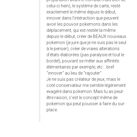
celui-ci hein), le système de carte, resté
exactement le même depuis le début,
innover dans l'intéraction que peuvent
avoir les pouvoir pokemons dans les
déplacement, qui est restée la même
depuis le début, créer de BEAUX nouveaux
pokemon (je jure que je ne suis pas le seul
à le penser), créer de vraies alterations
d'états élaborées (pas paralysie et tout le
bordel), pouvant se mêler aux affinités
élémentaires par exemple, etc... bref
"innover" au lieu de "rajouter".
Je ne suis pas créateur de jeux, mais le
coté conservateur me semble légèrement
exagéré dans pokemon. Mais tu as peut-
être raison, c'est le concept même de
pokemon qui peut pousser à faire du sur-
place.