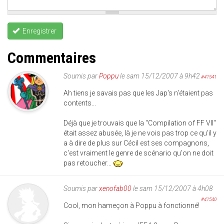
Enregistrer
Commentaires
Soumis par
Poppu
le sam 15/12/2007 à 9h42
#41541
Ah tiens je savais pas que les Jap's n'étaient pas
contents...
Déjà que je trouvais que la "Compilation of FF VII"
était assez abusée, là je ne vois pas trop ce qu'il y
a à dire de plus sur Cécil est ses compagnons,
c'est vraiment le genre de scénario qu'on ne doit
pas retoucher...
Soumis par
xenofab00
le sam 15/12/2007 à 4h08
#41540
Cool, mon hameçon à Poppu à fonctionné!