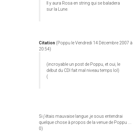
Il y aura Rosa en string qui se baladera
sur la Lune.
Citation
(Poppu le Vendredi 14 Décembre 2007 à
20:54)
(incroyable un post de Poppu, et oui, le
début du CDI fait mal niveau temps lol)
(
Si j'étais mauvaise langue ,je sous entendrai
quelque chose à propos de la venue de Poppu ....
0)