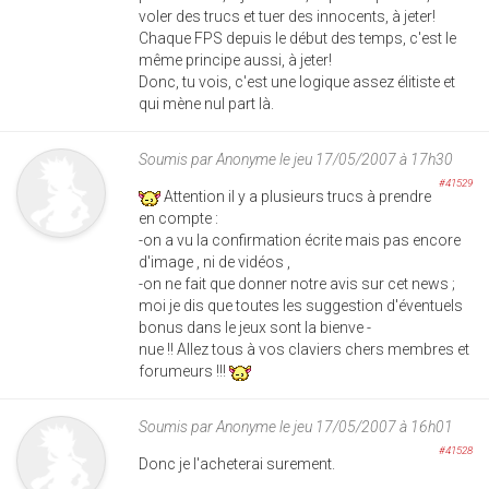
voler des trucs et tuer des innocents, à jeter!
Chaque FPS depuis le début des temps, c'est le
même principe aussi, à jeter!
Donc, tu vois, c'est une logique assez élitiste et
qui mène nul part là.
Soumis par
Anonyme
le jeu 17/05/2007 à 17h30
#41529
Attention il y a plusieurs trucs à prendre
en compte :
-on a vu la confirmation écrite mais pas encore
d'image , ni de vidéos ,
-on ne fait que donner notre avis sur cet news ;
moi je dis que toutes les suggestion d'éventuels
bonus dans le jeux sont la bienve -
nue !! Allez tous à vos claviers chers membres et
forumeurs !!!
Soumis par
Anonyme
le jeu 17/05/2007 à 16h01
#41528
Donc je l'acheterai surement.