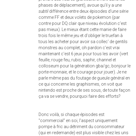
phases de déplacement), avoue qu'il y a une
subtil
différence entre deux épisodes d'une série
comme FF et deux volets de pokemon (par
contre pour DQ clair que niveau évolution c'est
pas mieux). Le mieux étant cette manie de faire
trois fois le même jeu et d'obliger le truefan à
tous les acheter pour avoir sa collec' de gentils
monstres au complet, oh pardon c'est vrai
maintenant c'est 6 jeux pour tous les avoir (vert
feuille, rouge feu, rubis, saphir, channel et
colloseum pour la génération gba/gc, bonjour le
porte-monnaie, et le courage pour jouer). Je ne
parle même pas du foutage de gueule général en
ce qui concerne les graphismes, on voit que
nintendo est proche de ses sous, de toute façon
ça va se vendre, pourquoi faire des efforts?
Donc voilà, si chaque épisodes est
"commercial" en soi, l'aspect uniquement
pompe à fric au détriment du consommateur
(qui en redemande) est plus visible chez les uns