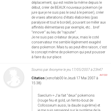
déplacement, qui est restée la même depuis le
début, créer de BEAUX nouveaux pokemon (je
jure que je ne suis pas le seul à le penser), créer
de vraies alterations d'états élaborées (pas
paralysie et tout le bordel), pouvant se mêler aux
affinités élémentaires par exemple, etc... bref
"innover" au lieu de "rajouter".
Je ne suis pas créateur de jeux, mais le coté
conservateur me semble légèrement exagéré
dans pokemon. Mais tu as peut-être raison, c'est
le concept même de pokemon qui peut pousser
à faire du sur-place.
Soumis par
Anonyme
le jeu 17/05/2007 à 23h47
#41530
Citation
(xenofab00 le Jeudi 17 Mai 2007 à
15:38)
Saeclum-> J'ai fait "deux" pokemons
(rouge feu et gold, un femto-bout de
Collosseum aussi, la daude suprême) et
je me suis renseigné sur le système de la