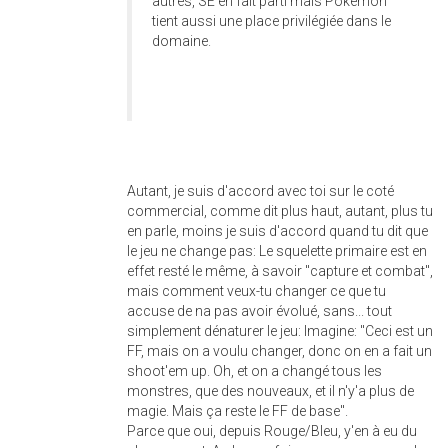
autres, SE en fait parti mais Pokemon
tient aussi une place privilégiée dans le
domaine.
Autant, je suis d'accord avec toi sur le coté
commercial, comme dit plus haut, autant, plus tu
en parle, moins je suis d'accord quand tu dit que
le jeu ne change pas: Le squelette primaire est en
effet resté le même, à savoir "capture et combat",
mais comment veux-tu changer ce que tu
accuse de na pas avoir évolué, sans... tout
simplement dénaturer le jeu: Imagine: "Ceci est un
FF, mais on a voulu changer, donc on en a fait un
shoot'em up. Oh, et on a changé tous les
monstres, que des nouveaux, et il n'y'a plus de
magie. Mais ça reste le FF de base".
Parce que oui, depuis Rouge/Bleu, y'en à eu du