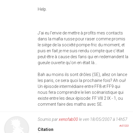
Help.
J'ai eu l'envie de mettre à profits mes contacts
dans la mafia russe pour raser comme promis
le siège de la société pompe-fric du moment, et
puis en fait je me suis rendu compte que c'était
peut-être à cause des fans qui en redemandent la
gueule ouverte qu'on en était là...
Bah au moins ils sont drôles (SE), allez on lance
les paris, ce sera quoi la prochaine fois? Ah oui!
Un épisode intermédiaire entre FF8 et FF9 qui
nous fera comprendre le lien scénaristique qui
existe entre les deux épisode: FF VIII 2 IX - 1, ou
comment faire des maths avec SE.
Soumis par
xenofab00
le ven 18/05/2007 à 14h57
#41533
Citation