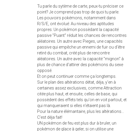
Tu parle du sytème de carte, peux-tu préciser ce
point? Je comprend pas trop de quoi tu parle.
Les pouvoirs pokémons, notamment dans
R/S/E, ont évolué: Au niveau des aptitudes
propres: Un pokémon possèdant la capacité
passive "Puant" réduit les chances de rencontres
aléatoires. Un autre avec Pieges, une capacités
passive qui empêche un ennemi de fuir ou d'être
retiré du combat, créé plus de rencontre
aléatoires. Un autre avec la capacité "mignon" à
plus de chance d'attirer des pokémons du sexe
opposé.
Et on peut continuer comme ça longtemps.
Sur le plan des altérations détat, déja, y'en à
certaines assez exclusives, comme Attraction
citée plus haut, et ensuite, celles de base, qui
possèdent des effets tels qu'on en voit partout, et
qui manqueraient si elles n'étaient pas là.
Pour la nature élémantaire, plus les altérations...
C'est déja fait!
UN pokémon de feu est plus dur à bruler, un
pokémon de glace à geler, si on utilise une