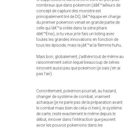
nombreux que dans pokemon (dâ€™ailleurs de
concept de capture des monstre est
principalement tiré de DQ, lâ€™équipe en charge
du premier pokemon venait en grande partie de
celle qui lâ€™a créée dans la série phare
dâ€™Enix), si tu veux je te fais un listing avec
toutes les grandes innovations en fonction de
tous les épisode, mais la jâ€™ai la flemme huhu.
Mais bon, globalement, j'adhère tout de même au
raisonnement selon lequel beaucoup de séries
innovent aussi peu que pokemon (je sais j'en ai
pas l'air).
Concrètement, pokemon pourrait, au hazard,
changer de système de combat, vraiment
achaïque (je ne parle pas de la préparation avant
le combat mais bien de celui-ci hein), le système
de carte, resté exactement le même depuis le
début, innover dans l'intéraction que peuvent
avoir les pouvoir pokemons dans les