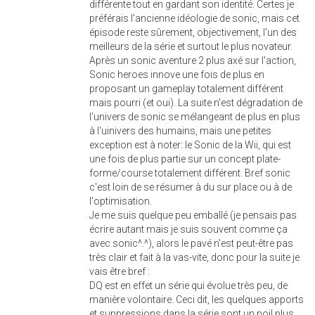
différente tout en gardant son identité. Certes je
préférais l'ancienne idéologie de sonic, mais cet
épisode reste sûrement, objectivement, l'un des
meilleurs de la série et surtout le plus novateur.
Après un sonic aventure 2 plus axé sur l'action,
Sonic heroes innove une fois de plus en
proposant un gameplay totalement différent
mais pourri (et oui). La suite n'est dégradation de
l'univers de sonic se mélangeant de plus en plus
à l'uinivers des humains, mais une petites
exception est à noter: le Sonic de la Wii, qui est
une fois de plus partie sur un concept plate-
forme/course totalement différent. Bref sonic
c'est loin de se résumer à du sur place ou à de
l'optimisation.
Je me suis quelque peu emballé (je pensais pas
écrire autant mais je suis souvent comme ça
avec sonic^.^), alors le pavé n'est peut-être pas
très clair et fait à la vas-vite, donc pour la suite je
vais être bref :
DQ est en effet un série qui évolue très peu, de
manière volontaire. Ceci dit, les quelques apports
et suppressions dans la série sont un poil plus