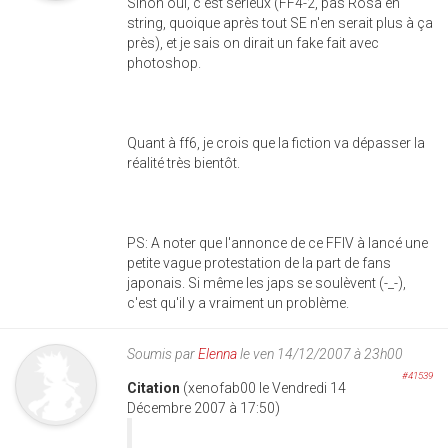
Sinon oui, c'est sérieux (FF4-2, pas Rosa en
string, quoique après tout SE n'en serait plus à ça
près), et je sais on dirait un fake fait avec
photoshop.
Quant à ff6, je crois que la fiction va dépasser la
réalité très bientôt.
PS: A noter que l'annonce de ce FFIV à lancé une
petite vague protestation de la part de fans
japonais. Si même les japs se soulèvent (-_-),
c'est qu'il y a vraiment un problème.
Soumis par
Elenna
le ven 14/12/2007 à 23h00
#41539
Citation
(xenofab00 le Vendredi 14
Décembre 2007 à 17:50)