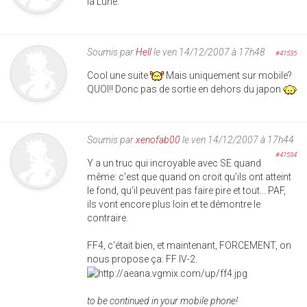
la Lune.
Soumis par
Hell
le ven 14/12/2007 à 17h48
#41535
Cool une suite
Mais uniquement sur mobile?
QUOI!! Donc pas de sortie en dehors du japon
Soumis par
xenofab00
le ven 14/12/2007 à 17h44
#41534
Y a un truc qui incroyable avec SE quand
même: c'est que quand on croit qu'ils ont atteint
le fond, qu'il peuvent pas faire pire et tout... PAF,
ils vont encore plus loin et te démontre le
contraire.
FF4, c'était bien, et maintenant, FORCEMENT, on
nous propose ça: FF IV-2.
to be continued in your mobile phone!