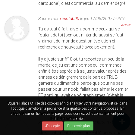
cartouche", c'est commercial au dernier degré.
Soumis par
xenofab00
le jeu 17/05/2007 à 9h16
#41522
Tu as tout à fait raison, comme ceux qui se
foutent de toi (ben oui, nintendo aussi se fout
vraiment du monde question évolution et
recherche de nouveauté avec pokemon).
Il y a juste sur ff10 où tu racontes un peu de la
merde, ce jeu est une bombe qui commence
enfin à être apprécié à sa juste valeur après des
années de dénigrement de la part de TRUE-
gamers du dimanche, parce-que pour ne pas
passer pour un noob, fallait pas aimer le dernier
FF sorti, qui avait de bô graphismes (c'était la
grande époque du "on s'en fout des graphismes"
Square Palace utilise des cookies afin d'analyser votre navigation, et ce, dans
et du "cété vâchemen mieuh avan" ).
l'optique d'améliorer la petinence et la qualité des contenus proposés. En
cliquant sur un lien de cette page, vous donnez votre consentement pour
l'utilisation de cookies.
Soumis par
Anonyme
le mer 16/05/2007 à 23h06
J'accepte
En savoir plus
#41521
Mais, justement: La censure est là parce que