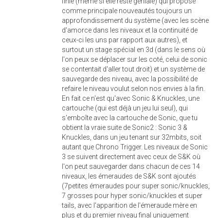
finie (même si elle reste géniale) qui propose
comme principale nouveautés toujours un
approfondissement du système (avec les scène
d'amorce dans les niveaux et la continuité de
ceux-ci les uns par rapport aux autres), et
surtout un stage spécial en 3d (dans le sens où
l'on peux se déplacer sur les coté, celui de sonic
se contentait d'aller tout droit) et un système de
sauvegarde des niveau, avec la possibilité de
refaire le niveau voulut selon nos envies à la fin.
En fait ce n'est qu'avec Sonic & Knuckles, une
cartouche (qui est déjà un jeu lui seul), qui
s'emboîte avec la cartouche de Sonic, que tu
obtient la vraie suite de Sonic2 : Sonic 3 &
Knuckles, dans un jeu tenant sur 32mbits, soit
autant que Chrono Trigger. Les niveaux de Sonic
3 se suivent directement avec ceux de S&K où
l'on peut sauvegarder dans chacun de ces 14
niveaux, les émeraudes de S&K sont ajoutés
(7petites émeraudes pour super sonic/knuckles,
7 grosses pour hyper sonic/knuckles et super
tails, avec l'apparition de l'émeraude mère en
plus et du premier niveau final uniquement