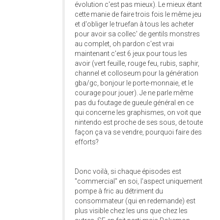
évolution c'est pas mieux). Le mieux étant
cette manie de faire trois fois le même jeu
et d'obliger le truefan à tous les acheter
pour avoir sa collec' de gentils monstres
au complet, oh pardon c'est vrai
maintenant c'est 6 jeux pour tous les
avoir (vert feuille, rouge feu, rubis, saphir,
channel et colloseum pour la génération
gba/gc, bonjour le porte-monnaie, et le
courage pour jouer). Je ne parle même
pas du foutage de gueule général en ce
qui concerne les graphismes, on voit que
nintendo est proche de ses sous, de toute
façon ça va se vendre, pourquoi faire des
efforts?
Donc voilà, si chaque épisodes est
"commercial" en soi, l'aspect uniquement
pompe à fric au détriment du
consommateur (qui en redemande) est
plus visible chez les uns que chez les