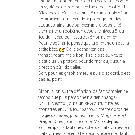
changement: A chaque fois un nouveau monde,
un système de combat véritablement étoffé. Et
l'élevage est d'ailleurs loin d'être un simple détail,
notamment au niveau de la propagation des
attaques, ainsi que par exemple la possiblité
d'entrainer un pokémon depuis le niveau 5, au
lieu du niveau ou il est trouvé normalement.
Pour le scénar, je pense que tu cherche un peu la
petite bête.
Ok, le scénar est pas
transcendant, mais bon, il se laisse suivre, et
c'est plus un pretexte pour donner au joueur la
direction où il doit aller.
Bon, pour les graphismes, je suis d'accord, c'est
pas au point.
Sinon, si on suit ta définition, ça fait combien de
temps que plus personne n'a rien changé?
Oh, FF, c'est toujours un RPG ou tu fritte les
monstres en ATB/tour par tour, même corps de
magie de bases, jobs récurrents, Mogs! A jeter!
Dragon Quest, idem! Sonic et Mario, depuis
longtemps, ils faut que sauter de plateformes en
plateformes, à jeter! GTA, depuis le premier, faut