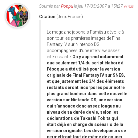
Soumis par
Poppu
le jeu 17/05/2007 à 15h27
#41525
Citation
(Jeux France)
Le magazine japonais Famitsu dévoile à
son tour les premières images de Final
Fantasy IV sur Nintendo DS
accompagnées d'une interview assez
intéressante.
On y apprend notamment
que seulement 1/4 du script élaboré à
l'époque a été utilisé pour la version
originale de Final Fantasy IV sur SNES,
et que justement les 3/4 des éléments
restants seront incorporés pour notre
plus grand bonheur dans cette nouvelle
version sur Nintendo DS, une version
qui s'annonce donc assez longue au
niveau de sa durée de vie, selon les
déclarations de Takashi Tokita qui
était déjà en charge du scénario de la
version originale. Les développeurs se
permettront tout de même de couper