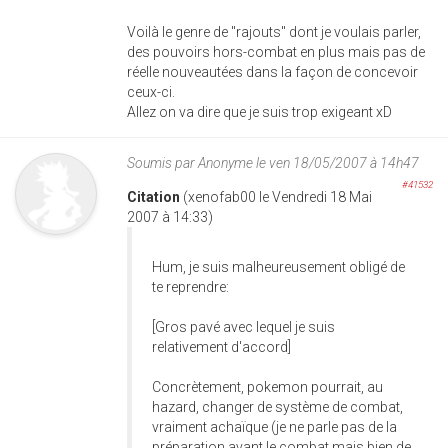
Voilà le genre de "rajouts" dont je voulais parler,
des pouvoirs hors-combat en plus mais pas de
réelle nouveautées dans la façon de concevoir
ceux-ci.
Allez on va dire que je suis trop exigeant xD
Soumis par
Anonyme
le ven 18/05/2007 à 14h47
#41532
Citation
(xenofab00 le Vendredi 18 Mai
2007 à 14:33)
Hum, je suis malheureusement obligé de
te reprendre:
[Gros pavé avec lequel je suis
relativement d'accord]
Concrètement, pokemon pourrait, au
hazard, changer de système de combat,
vraiment achaïque (je ne parle pas de la
préparation avant le combat mais bien de