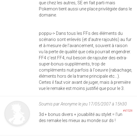
que chez les autres, SE en fait parti mais
Pokemon tient aussi une place privilégiée dans le
domaine.
poppu-> Dans tous les FFs des éléments du
scénario sont enlevés (et d'autre rajoutés) au fur
et à mesure de l'avancement, souvent à raison
vu la perte de qualité que cela pourrait engendrer.
FF4 c'est FF4, nul besoin de rajouter des extra-
super-bonus-suppléments, trop de
compléments nuit parfois à l'oeuvre (rabachage,
éléments hors de la trame principale etc...).
Certes il faut voir avant de juger, mais à première
vue le remake est moins justifié que pour le 3.
Soumis par
Anonyme
le jeu 17/05/2007 à 15h30
#41526
3d + bonus divers + jouabilité au stylet = l'un
des remake les mieux au monde sur ds !