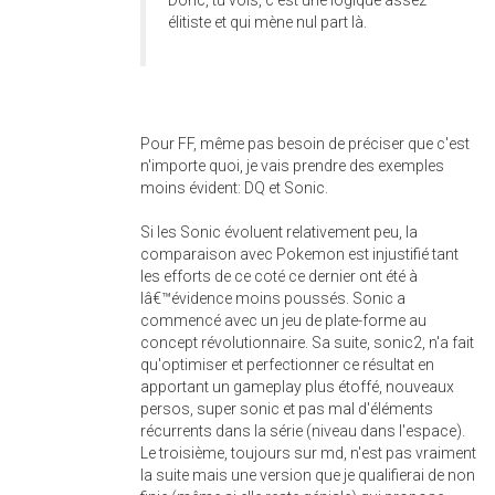
Donc, tu vois, c'est une logique assez
élitiste et qui mène nul part là.
Pour FF, même pas besoin de préciser que c'est
n'importe quoi, je vais prendre des exemples
moins évident: DQ et Sonic.
Si les Sonic évoluent relativement peu, la
comparaison avec Pokemon est injustifié tant
les efforts de ce coté ce dernier ont été à
lâ€™évidence moins poussés. Sonic a
commencé avec un jeu de plate-forme au
concept révolutionnaire. Sa suite, sonic2, n'a fait
qu'optimiser et perfectionner ce résultat en
apportant un gameplay plus étoffé, nouveaux
persos, super sonic et pas mal d'éléments
récurrents dans la série (niveau dans l'espace).
Le troisième, toujours sur md, n'est pas vraiment
la suite mais une version que je qualifierai de non