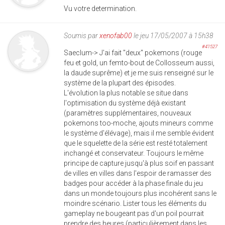
Vu votre determination.
Soumis par
xenofab00
le jeu 17/05/2007 à 15h38
#41527
Saeclum-> J'ai fait "deux" pokemons (rouge
feu et gold, un femto-bout de Collosseum aussi,
la daude suprême) et je me suis renseigné sur le
système de la plupart des épisodes.
L'évolution la plus notable se situe dans
l'optimisation du système déjà existant
(paramètres supplémentaires, nouveaux
pokemons too-moche, ajouts mineurs comme
le système d'élévage), mais il me semble évident
que le squelette de la série est resté totalement
inchangé et conservateur. Toujours le même
principe de capture jusqu'à plus soif en passant
de villes en villes dans l'espoir de ramasser des
badges pour accéder à la phase finale du jeu
dans un monde toujours plus incohérent sans le
moindre scénario. Lister tous les éléments du
gameplay ne bougeant pas d'un poil pourrait
prendre des heures (particulièrement dans les