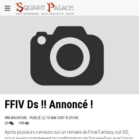
Aller
Toggle
au
contenu
navigation
principal
FFIV Ds !! Annoncé !
PAR
ANONYME
- PUBLIÉ LE 10 MAI 2007 À 07H45
39
199
Après plusieurs rumeurs sur un remake de Final Fantasy sur DS,
nous avons maintenant la confirmation de Square-Enix que l'opus