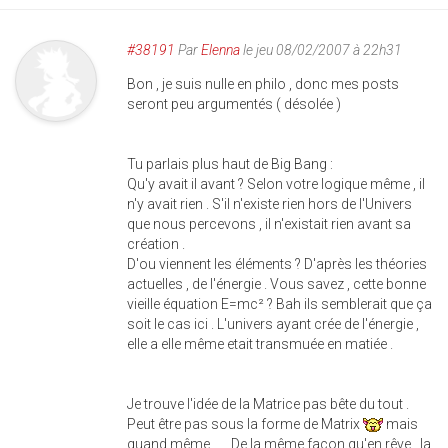
#38191
Par
Elenna
le jeu 08/02/2007 à 22h31
Bon , je suis nulle en philo , donc mes posts
seront peu argumentés ( désolée )
Tu parlais plus haut de Big Bang :
Qu'y avait il avant ? Selon votre logique même , il
n'y avait rien . S'il n'existe rien hors de l'Univers
que nous percevons , il n'existait rien avant sa
création .
D'ou viennent les éléments ? D'après les théories
actuelles , de l'énergie . Vous savez , cette bonne
vieille équation E=mc² ? Bah ils semblerait que ça
soit le cas ici . L'univers ayant crée de l'énergie ,
elle a elle même etait transmuée en matiée .
Je trouve l'idée de la Matrice pas bête du tout .
Peut être pas sous la forme de Matrix
mais
quand même ..... De la même façon qu'en rêve , la