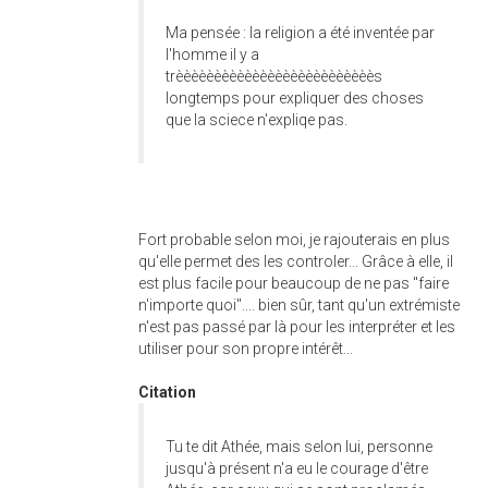
Ma pensée : la religion a été inventée par
l'homme il y a
trèèèèèèèèèèèèèèèèèèèèèèèèèès
longtemps pour expliquer des choses
que la sciece n'expliqe pas.
Fort probable selon moi, je rajouterais en plus
qu'elle permet des les controler... Grâce à elle, il
est plus facile pour beaucoup de ne pas "faire
n'importe quoi".... bien sûr, tant qu'un extrémiste
n'est pas passé par là pour les interpréter et les
utiliser pour son propre intérêt...
Citation
Tu te dit Athée, mais selon lui, personne
jusqu'à présent n'a eu le courage d'être