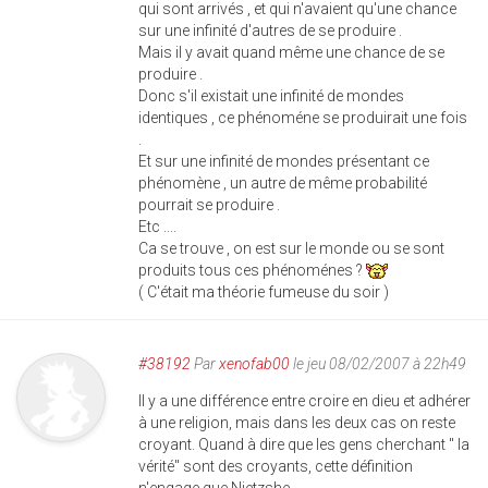
qui sont arrivés , et qui n'avaient qu'une chance
sur une infinité d'autres de se produire .
Mais il y avait quand même une chance de se
produire .
Donc s'il existait une infinité de mondes
identiques , ce phénoméne se produirait une fois
.
Et sur une infinité de mondes présentant ce
phénomène , un autre de même probabilité
pourrait se produire .
Etc ....
Ca se trouve , on est sur le monde ou se sont
produits tous ces phénoménes ?
( C'était ma théorie fumeuse du soir )
#38192
Par
xenofab00
le jeu 08/02/2007 à 22h49
Il y a une différence entre croire en dieu et adhérer
à une religion, mais dans les deux cas on reste
croyant. Quand à dire que les gens cherchant " la
vérité" sont des croyants, cette définition