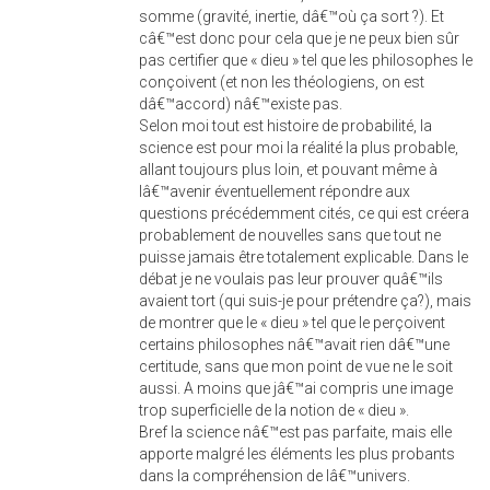
somme (gravité, inertie, dâ€™où ça sort ?). Et
câ€™est donc pour cela que je ne peux bien sûr
pas certifier que « dieu » tel que les philosophes le
conçoivent (et non les théologiens, on est
dâ€™accord) nâ€™existe pas.
Selon moi tout est histoire de probabilité, la
science est pour moi la réalité la plus probable,
allant toujours plus loin, et pouvant même à
lâ€™avenir éventuellement répondre aux
questions précédemment cités, ce qui est créera
probablement de nouvelles sans que tout ne
puisse jamais être totalement explicable. Dans le
débat je ne voulais pas leur prouver quâ€™ils
avaient tort (qui suis-je pour prétendre ça?), mais
de montrer que le « dieu » tel que le perçoivent
certains philosophes nâ€™avait rien dâ€™une
certitude, sans que mon point de vue ne le soit
aussi. A moins que jâ€™ai compris une image
trop superficielle de la notion de « dieu ».
Bref la science nâ€™est pas parfaite, mais elle
apporte malgré les éléments les plus probants
dans la compréhension de lâ€™univers.