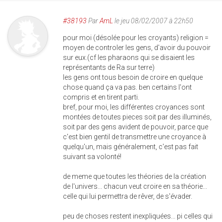
#38193
Par
AmL
le jeu 08/02/2007 à 22h50
pour moi (désolée pour les croyants) religion =
moyen de controler les gens, d'avoir du pouvoir
sur eux.(cf les pharaons qui se disaient les
représentants de Ra sur terre)
les gens ont tous besoin de croire en quelque
chose quand ça va pas. ben certains l'ont
compris et en tirent parti.
bref, pour moi, les différentes croyances sont
montées de toutes pieces soit par des illuminés,
soit par des gens avident de pouvoir, parce que
c'est bien gentil de transmettre une croyance à
quelqu'un, mais généralement, c'est pas fait
suivant sa volonté!
de meme que toutes les théories de la création
de l'univers... chacun veut croire en sa théorie...
celle qui lui permettra de rêver, de s'évader.
peu de choses restent inexpliquées... pi celles qui