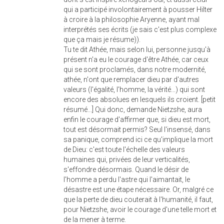
qui a participé involontairement à pousser Hilter
à croire à la philosophie Aryenne, ayant mal
interprétés ses écrits (je sais c'est plus complexe
que ça mais je résume)).
Tu te dit Athée, mais selon lui, personne jusqu'à
présent n'a eu le courage d'être Athée, car ceux
qui se sont proclamés, dans notre modernité,
athée, n'ont que remplacer dieu par d'autres
valeurs (l'égalité, l'homme, la vérité...) qui sont
encore des absolues en lesquels ils croient. [petit
résumé...] Qui donc, demande Nietzshe, aura
enfin le courage d'affirmer que, si dieu est mort,
tout est désormait permis? Seul l'insensé, dans
sa panique, comprend ici ce qu'implique la mort
de Dieu: c'est toute l'échelle des valeurs
humaines qui, privées de leur verticalités,
s'effondre désormais. Quand le désir de
l'homme a perdu l'astre qui l'aimantait, le
désastre est une étape nécessaire. Or, malgré ce
que la perte de dieu couterait à l'humanité, il faut,
pour Nietzshe, avoir le courage d'une telle mort et
de la mener à terme.