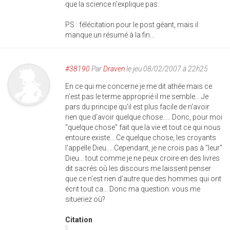
que la science n'explique pas.
PS : félécitation pour le post géant, mais il
manque un résumé à la fin...
#38190
Par
Draven
le jeu 08/02/2007 à 22h25
En ce qui me concerne je me dit athée mais ce
n'est pas le terme approprié il me semble... Je
pars du principe qu'il est plus facile de n'avoir
rien que d'avoir quelque chose..... Donc, pour moi
"quelque chose" fait que la vie et tout ce qui nous
entoure existe... Ce quelque chose, les croyants
l'appelle Dieu.... Cependant, je ne crois pas à "leur"
Dieu... tout comme je ne peux croire en des livres
dit sacrés où les discours me laissent penser
que ce n'est rien d'autre que des hommes qui ont
écrit tout ca... Donc ma question: vous me
situeriez où?
Citation