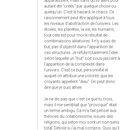
apparaissent, mais sans qu'ils aient pour
autant été "créés" par quelque chose ou
quelqu'un. C'est le hasard, le chaos. Ce
raisonnement peut être appliqué à tous
les niveaux d'abstraction de l'univers. Les
étoiles, les planètes, la vie, les humains,
tout cela est pour moi le résultat de
combinaisons aléatoires. Il n'y a pas de
but, pas d'objectif dans l'apparition de
ces structures. Je réfute totalement l'idée
selon laquelle un "but" soit sous-jascent à
l'apparition de la complexité dans
l'univers. C'est ce but, personnifié et
auquel on attribue une volonté, que les
croyants appellent "dieu". On peut donc
dire que je suis athée.
Je ne dis pas que c'est ce que tu crois,
mais il me semblait que "provoqué" était
un terme ambigu. Ca m'a fait penser aux
théories du créationnisme, issues des
religions, qui selon moi sont un non-sens
total. Désolé si j'ai mal compris. Quoi qu'il