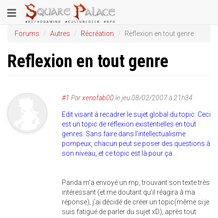
Aller
Toggle
au
contenu
navigation
Forums
Autres
Récréation
Reflexion en tout genre
principal
Reflexion en tout genre
#1
Par
xenofab00
le
jeu 08/02/2007 à 21h34
Edit visant à recadrer le sujet global du topic: Ceci
est un topic de réflexion existentielles en tout
genres. Sans faire dans l'intellectualisme
pompeux, chacun peut se poser des questions à
son niveau, et ce topic est là pour ça...
Panda m'a envoyé un mp, trouvant son texte très
intéressant (et me doutant qu'il réagira à ma
réponse), j'ai décidé de créer un topic(même si je
suis fatigué de parler du sujet xD), après tout