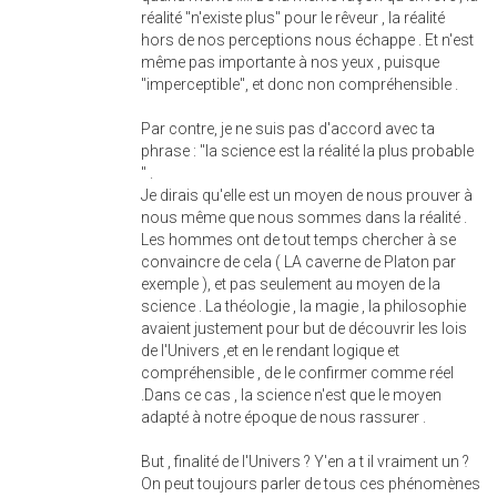
réalité "n'existe plus" pour le rêveur , la réalité
hors de nos perceptions nous échappe . Et n'est
même pas importante à nos yeux , puisque
"imperceptible", et donc non compréhensible .
Par contre, je ne suis pas d'accord avec ta
phrase : "la science est la réalité la plus probable
" .
Je dirais qu'elle est un moyen de nous prouver à
nous même que nous sommes dans la réalité .
Les hommes ont de tout temps chercher à se
convaincre de cela ( LA caverne de Platon par
exemple ), et pas seulement au moyen de la
science . La théologie , la magie , la philosophie
avaient justement pour but de découvrir les lois
de l'Univers ,et en le rendant logique et
compréhensible , de le confirmer comme réel
.Dans ce cas , la science n'est que le moyen
adapté à notre époque de nous rassurer .
But , finalité de l'Univers ? Y'en a t il vraiment un ?
On peut toujours parler de tous ces phénomènes