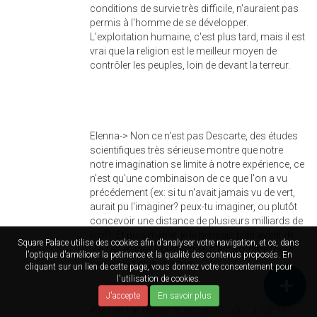
conditions de survie très difficile, n'auraient pas
permis à l'homme de se développer.
L'exploitation humaine, c'est plus tard, mais il est
vrai que la religion est le meilleur moyen de
contrôler les peuples, loin de devant la terreur.
Elenna-> Non ce n'est pas Descarte, des études
scientifiques très sérieuse montre que notre
notre imagination se limite à notre expérience, ce
n'est qu'une combinaison de ce que l'on a vu
précédement (ex: si tu n'avait jamais vu de vert,
aurait pu l'imaginer? peux-tu imaginer, ou plutôt
concevoir une distance de plusieurs milliards de
km?). Et puis même, je le pensais bien avant de
Square Palace utilise des cookies afin d'analyser votre navigation, et ce, dans
lire ces études scientifique, c'est somme toute
l'optique d'améliorer la petinence et la qualité des contenus proposés. En
on ne peut plus logique.
cliquant sur un lien de cette page, vous donnez votre consentement pour
l'utilisation de cookies.
J'accepte
En savoir plus
#38198
Par
Draven
le jeu 08/02/2007 à 23h11