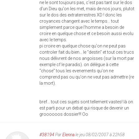
ne le sont toujours pas, c'est pas tant sur le dos
d'un Dieu qu'on les met, mais de nos jours, plutot
sur le dos des extraterrestres XD ! donc les
croyances changent avec le temps... tout
simplement parce que l'homme a besoin de
croire en quelque chose et ce besoin aussi evolu
avec le temps.
pi croire en quelque chose qu'on ne peut pas
controler fait du bien... le "destin" et tout ces trucs
nous délivrent de nos angoisses (sur la mort par
exemple cf le paradis). on délègue à cette
"chose" tous les evenements qu'on ne
comprend pas ou qu'on ne veut pas admettre (re
la mort).
bref... tout ces sujets sont tellement vastes! là on
est parti pour un debat qui risque de devenir un
groooooos dossier!!! Oo
#38194
Par
Elenna
le jeu 08/02/2007 à 22h58