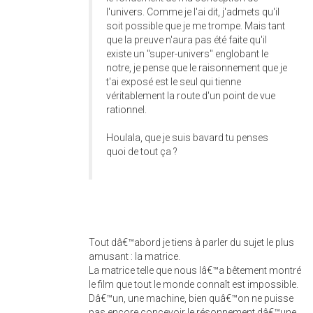
l'univers. Comme je l'ai dit, j'admets qu'il
soit possible que je me trompe. Mais tant
que la preuve n'aura pas été faite qu'il
existe un "super-univers" englobant le
notre, je pense que le raisonnement que je
t'ai exposé est le seul qui tienne
véritablement la route d'un point de vue
rationnel.
Houlala, que je suis bavard tu penses
quoi de tout ça ?
Tout dâ€™abord je tiens à parler du sujet le plus
amusant : la matrice.
La matrice telle que nous lâ€™a bêtement montré
le film que tout le monde connaît est impossible.
Dâ€™un, une machine, bien quâ€™on ne puisse
pas encore concevoir le résonnement dâ€™une