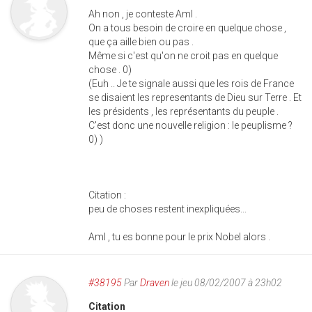
Ah non , je conteste Aml .
On a tous besoin de croire en quelque chose ,
que ça aille bien ou pas .
Même si c'est qu'on ne croit pas en quelque
chose . 0)
(Euh .. Je te signale aussi que les rois de France
se disaient les representants de Dieu sur Terre . Et
les présidents , les représentants du peuple .
C'est donc une nouvelle religion : le peuplisme ?
0) )
Citation :
peu de choses restent inexpliquées...
Aml , tu es bonne pour le prix Nobel alors .
#38195
Par
Draven
le jeu 08/02/2007 à 23h02
Citation