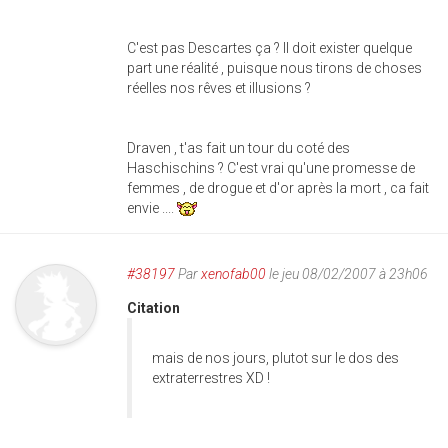
C'est pas Descartes ça ? Il doit exister quelque
part une réalité , puisque nous tirons de choses
réelles nos rêves et illusions ?
Draven , t'as fait un tour du coté des
Haschischins ? C'est vrai qu'une promesse de
femmes , de drogue et d'or après la mort , ca fait
envie ....
#38197
Par
xenofab00
le jeu 08/02/2007 à 23h06
Citation
mais de nos jours, plutot sur le dos des
extraterrestres XD !