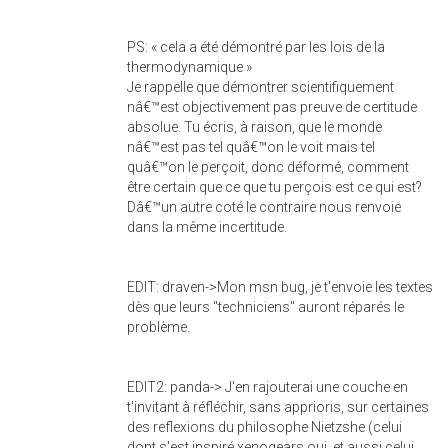
PS: « cela a été démontré par les lois de la
thermodynamique »
Je rappelle que démontrer scientifiquement
nâ€™est objectivement pas preuve de certitude
absolue. Tu écris, à raison, que le monde
nâ€™est pas tel quâ€™on le voit mais tel
quâ€™on le perçoit, donc déformé, comment
être certain que ce que tu perçois est ce qui est?
Dâ€™un autre coté le contraire nous renvoie
dans la même incertitude.
EDIT: draven->Mon msn bug, je t'envoie les textes
dès que leurs "techniciens" auront réparés le
problème.
EDIT2: panda-> J'en rajouterai une couche en
t'invitant à réfléchir, sans apprioris, sur certaines
des reflexions du philosophe Nietzshe (celui
dont s'est inspiré xenogears oui, et aussi celui