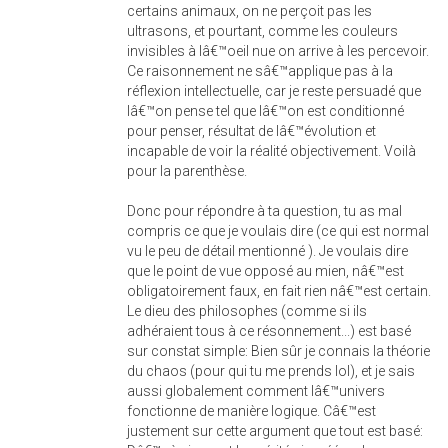
certains animaux, on ne perçoit pas les
ultrasons, et pourtant, comme les couleurs
invisibles à lâ€™oeil nue on arrive à les percevoir.
Ce raisonnement ne sâ€™applique pas à la
réflexion intellectuelle, car je reste persuadé que
lâ€™on pense tel que lâ€™on est conditionné
pour penser, résultat de lâ€™évolution et
incapable de voir la réalité objectivement. Voilà
pour la parenthèse.
Donc pour répondre à ta question, tu as mal
compris ce que je voulais dire (ce qui est normal
vu le peu de détail mentionné ). Je voulais dire
que le point de vue opposé au mien, nâ€™est
obligatoirement faux, en fait rien nâ€™est certain.
Le dieu des philosophes (comme si ils
adhéraient tous à ce résonnement...) est basé
sur constat simple: Bien sûr je connais la théorie
du chaos (pour qui tu me prends lol), et je sais
aussi globalement comment lâ€™univers
fonctionne de manière logique. Câ€™est
justement sur cette argument que tout est basé: