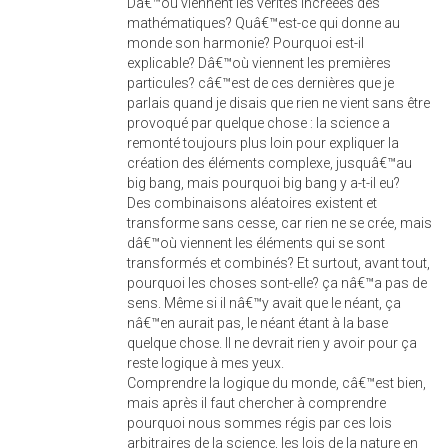
Dâ€™où viennent les vérités incréées des
mathématiques? Quâ€™est-ce qui donne au
monde son harmonie? Pourquoi est-il
explicable? Dâ€™où viennent les premières
particules? câ€™est de ces dernières que je
parlais quand je disais que rien ne vient sans être
provoqué par quelque chose : la science a
remonté toujours plus loin pour expliquer la
création des éléments complexe, jusquâ€™au
big bang, mais pourquoi big bang y a-t-il eu?
Des combinaisons aléatoires existent et
transforme sans cesse, car rien ne se crée, mais
dâ€™où viennent les éléments qui se sont
transformés et combinés? Et surtout, avant tout,
pourquoi les choses sont-elle? ça nâ€™a pas de
sens. Même si il nâ€™y avait que le néant, ça
nâ€™en aurait pas, le néant étant à la base
quelque chose. Il ne devrait rien y avoir pour ça
reste logique à mes yeux.
Comprendre la logique du monde, câ€™est bien,
mais après il faut chercher à comprendre
pourquoi nous sommes régis par ces lois
arbitraires de la science, les lois de la nature en