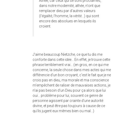
Athée, car ceux qui se sont proclamés,
dans notre modernité, athée, n'ont que
remplacer dieu par d'autres valeurs
(l'égalité, l'homme, la vérité...) qui sont
encore des absolues en lesquels ils
croient.
J'aime beaucoup Nietzche, ce que tu dis me
conforte dans cette idée... En effet, je trouve cette
phrase terriblement vrai... (en gros, en ce qui me
concerne, la seule chose dans mes actes qui me
différencie d'un bon croyant, c'est le fait que je ne
crois pas en dieu, ma morale et ma conscience
m'empêchent de raliser de mauvaises actions, je
n'ai pas besoin d'un Dieu pour ça alors que lui
oui... problème pour lui, souvent ce genre de
personne agissent par crainte d'une autorité
divine, et peut être pas toujours à cause de ce
qu'ils jugent eux mêmes bien ou mal...)