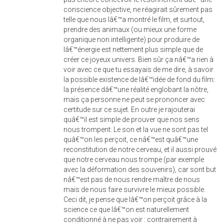
conscience objective, ne réagirait sûrement pas
telle que nous lâ€™a montré le film, et surtout,
prendre des animaux (ou mieux une forme
organique non intelligente) pour produire de
lâ€™énergie est nettement plus simple que de
créer ce joyeux univers. Bien sûr ça nâ€™a rien à
voir avec ce que tu essayais de me dire, à savoir
la possible existence de lâ€™idée de fond du film:
la présence dâ€™une réalité englobant la nôtre,
mais ça personne ne peut se prononcer avec
certitude sur ce sujet. En outre je rajouterai
quâ€™il est simple de prouver que nos sens
nous trompent: Le son et la vue ne sont pas tel
quâ€™on les perçoit, ce nâ€™est quâ€™une
reconstitution de notre cerveau, et il aussi prouvé
que notre cerveau nous trompe (par exemple
avec la déformation des souvenirs), car sont but
nâ€™est pas de nous rendre maître de nous
mais de nous faire survivre le mieux possible.
Ceci dit, je pense que lâ€™on perçoit grâce à la
science ce que lâ€™on est naturellement
conditionné à ne pas voir : contrairement à