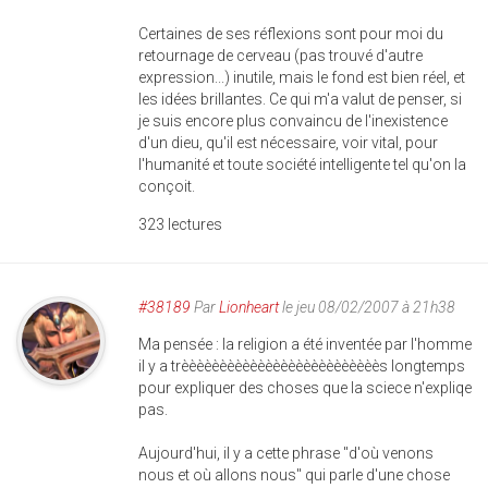
Certaines de ses réflexions sont pour moi du
retournage de cerveau (pas trouvé d'autre
expression...) inutile, mais le fond est bien réel, et
les idées brillantes. Ce qui m'a valut de penser, si
je suis encore plus convaincu de l'inexistence
d'un dieu, qu'il est nécessaire, voir vital, pour
l'humanité et toute société intelligente tel qu'on la
conçoit.
323 lectures
#38189
Par
Lionheart
le jeu 08/02/2007 à 21h38
Ma pensée : la religion a été inventée par l'homme
il y a trèèèèèèèèèèèèèèèèèèèèèèèèèès longtemps
pour expliquer des choses que la sciece n'expliqe
pas.
Aujourd'hui, il y a cette phrase "d'où venons
nous et où allons nous" qui parle d'une chose