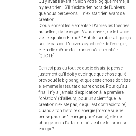
Qu'y avait il avant ? Selon votre logique même , il
n'y avait rien . S'il n'existe rien hors de l'Univers
que nous percevons , il n'existait rien avant sa
création .
D'ou viennent les éléments ? D'après les théories
actuelles , de l'énergie . Vous savez , cette bonne
vieille équation E=mc² ? Bah ils semblerait que ça
soit le cas ici . L'univers ayant crée de l'énergie ,
elle a elle même etait transmuée en matiée.
[QUOTE]
Ce n'est pas du tout ce que je disais, je pense
justement qu'il doit y avoir quelque chose qui à
provoqué le big bang, et que cette chose doit être
elle-même le résultat d'autre chose. Pour qu'au
final il n'y ai jamais d'explication à la première
"création" (d'ailleurs, pour un scientifique, la
création n'existe pas, ce qui est contradictoire).
Quand à ton histoire d'énergie (même si je ne
pense pas que "l'énergie pure" existe), elle ne
change rien à l'affaire: d'où vient cette fameuse
énergie?