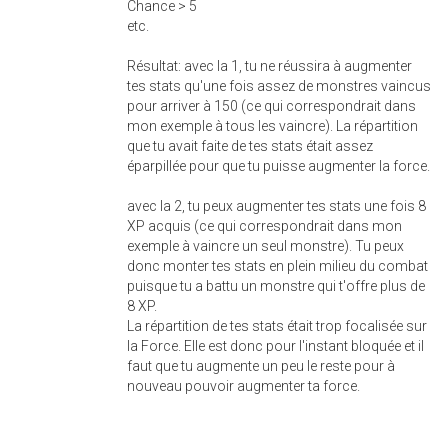
Chance > 5
etc.
Résultat: avec la 1, tu ne réussira à augmenter
tes stats qu'une fois assez de monstres vaincus
pour arriver à 150 (ce qui correspondrait dans
mon exemple à tous les vaincre). La répartition
que tu avait faite de tes stats était assez
éparpillée pour que tu puisse augmenter la force.
avec la 2, tu peux augmenter tes stats une fois 8
XP acquis (ce qui correspondrait dans mon
exemple à vaincre un seul monstre). Tu peux
donc monter tes stats en plein milieu du combat
puisque tu a battu un monstre qui t'offre plus de
8 XP.
La répartition de tes stats était trop focalisée sur
la Force. Elle est donc pour l'instant bloquée et il
faut que tu augmente un peu le reste pour à
nouveau pouvoir augmenter ta force.