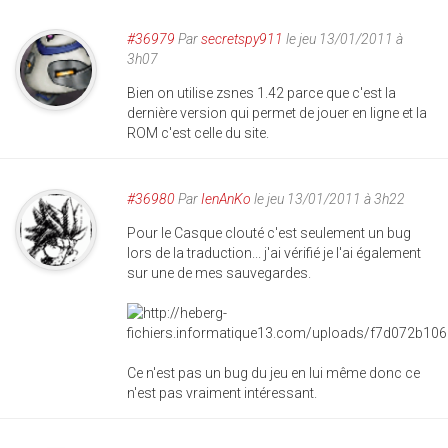
#36979
Par
secretspy911
le jeu 13/01/2011 à
3h07
Bien on utilise zsnes 1.42 parce que c'est la
dernière version qui permet de jouer en ligne et la
ROM c'est celle du site.
#36980
Par
IenAnKo
le jeu 13/01/2011 à 3h22
Pour le Casque clouté c'est seulement un bug
lors de la traduction... j'ai vérifié je l'ai également
sur une de mes sauvegardes.
Ce n'est pas un bug du jeu en lui même donc ce
n'est pas vraiment intéressant.