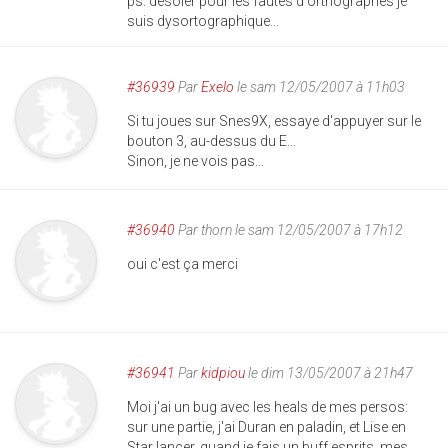
ps: desoler pour les fautes d'orthographes je
suis dysortographique...
#36939
Par
Exelo
le sam 12/05/2007 à 11h03
Si tu joues sur Snes9X, essaye d'appuyer sur le
bouton 3, au-dessus du E...
Sinon, je ne vois pas...
#36940
Par
thorn
le sam 12/05/2007 à 17h12
oui c'est ça merci
#36941
Par
kidpiou
le dim 13/05/2007 à 21h47
Moi j'ai un bug avec les heals de mes persos:
sur une partie, j'ai Duran en paladin, et Lise en
Star lancer, quand je fais un buff esprits, mes