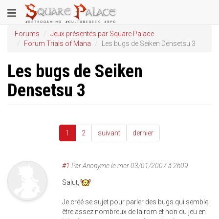
Aller
Toggle
au
contenu
navigation
Forums
Jeux présentés par Square Palace
principal
Forum Trials of Mana
Les bugs de Seiken Densetsu 3
Les bugs de Seiken
Densetsu 3
1
2
suivant
dernier
#1
Par
Anonyme
le
mer 03/01/2007 à 2h09
Salut,
Je créé se sujet pour parler des bugs qui semble
être assez nombreux de la rom et non du jeu en