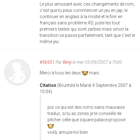
Le plus amusant avec ces changements de rom,
c'est que tu peux commencer un jeu en jap, le
continuer en anglais à la moitié et le finir en
français sans problème XD, juste les tout
premiers textes qui sont zarbes mais sinon la
transition se passe parfaitement, tant que c'est le
même jeu.
#36951
Par
Benji
le mer 05/09/2007 à 7h30
Merci à tous les deux
mais...
Citation
(Brunhild le Mardi 4 Septembre 2007 à
10:04)
pur ce qui est des roms sans mauvaise
traduc, si tu as zsnes je te conseille de
pêcher celle que square palace propose
voilà, amuse-toi bien