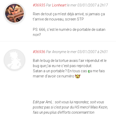
#36935
Par
Lionheart
le mer 03/01/2007 à 2h17
Rien de tout ça m'est déjà arrivé, si jamais ça
t'arrive de nouveau, screen STP
PS: 666, c'est le numéro de portable de satan
non?
#36936
Par
Anonyme
le mer 03/01/2007 à 2h31
Bah le bug de la tortue avais l'air répendut et le
bug que j'ai eu ne c'est pas reproduit.
Satan a un portable ? En tous cas
ç
a me fais
marrer d'avoir ce numéro
Edit par AmL : soit vous lui repondez, soit vous
postez pas si c'est pour du HS merci! Mais Kezin,
fais un peu plus d'efforts concernant ton