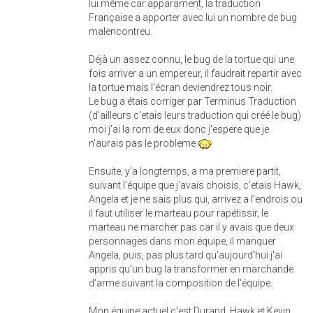
lui même car apparament, la traduction
Française a apporter avec lui un nombre de bug
malencontreu.
Déjà un assez connu, le bug de la tortue qui une
fois arriver a un empereur, il faudrait repartir avec
la tortue mais l'écran deviendrez tous noir.
Le bug a étais corriger par Terminus Traduction
(d'ailleurs c'etais leurs traduction qui créé le bug)
moi j'ai la rom de eux donc j'espere que je
n'aurais pas le probleme
Ensuite, y'a longtemps, a ma premiere partit,
suivant l'équipe que j'avais choisis, c'etais Hawk,
Angela et je ne sais plus qui, arrivez a l'endrois ou
il faut utiliser le marteau pour rapétissir, le
marteau ne marcher pas car il y avais que deux
personnages dans mon équipe, il manquer
Angela, puis, pas plus tard qu'aujourd'hui j'ai
appris qu'un bug la transformer en marchande
d'arme suivant la composition de l'équipe.
Mon équipe actuel c'est Durand, Hawk et Kevin