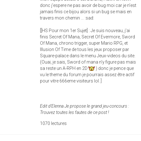
donc j'espere ne pas avoir de bug moi car je n'est
jamais finis ce bijou alors si un bug se mais en
travers mon chemin ... :sad:
[[HS Pour mon 1er Sujet] : Je suis nouveau, j'ai
finis Secret Of Mana, Secret Of Evermore, Sword
Of Mana, chrono trigger, super Mario RPG, et
Illusion Of Time de tous les jeux proposer par
Square-palace dans le menu Jeux-videos du site.
(Ouai, je sais, Sword of mana n'y figure pas mais
sa reste un A-RPH en 2D
) donc je pence que
vu le theme du forum je pourrais assez être actif
pour vitre 666eme visiteurs lol. ]
Edit d'Elenna Je propose le grand jeu-concours :
Trouvez toutes les fautes de ce post !
1070 lectures