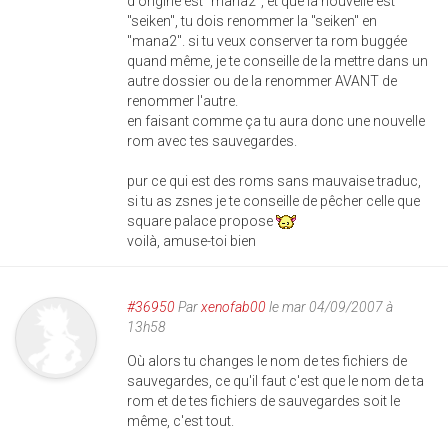
d'origine est "mana2", et que la nouvelle est
"seiken", tu dois renommer la "seiken" en
"mana2". si tu veux conserver ta rom buggée
quand même, je te conseille de la mettre dans un
autre dossier ou de la renommer AVANT de
renommer l'autre.
en faisant comme ça tu aura donc une nouvelle
rom avec tes sauvegardes.
pur ce qui est des roms sans mauvaise traduc,
si tu as zsnes je te conseille de pêcher celle que
square palace propose
voilà, amuse-toi bien
#36950
Par
xenofab00
le mar 04/09/2007 à
13h58
Où alors tu changes le nom de tes fichiers de
sauvegardes, ce qu'il faut c'est que le nom de ta
rom et de tes fichiers de sauvegardes soit le
même, c'est tout.