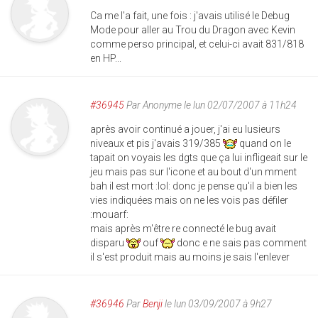
Ca me l'a fait, une fois : j'avais utilisé le Debug
Mode pour aller au Trou du Dragon avec Kevin
comme perso principal, et celui-ci avait 831/818
en HP...
#36945
Par
Anonyme
le lun 02/07/2007 à 11h24
après avoir continué a jouer, j'ai eu lusieurs
niveaux et pis j'avais 319/385
quand on le
tapait on voyais les dgts que ça lui infligeait sur le
jeu mais pas sur l'icone et au bout d'un mment
bah il est mort :lol: donc je pense qu'il a bien les
vies indiquées mais on ne les vois pas défiler
:mouarf:
mais après m'être re connecté le bug avait
disparu
ouf
donc e ne sais pas comment
il s'est produit mais au moins je sais l'enlever
#36946
Par
Benji
le lun 03/09/2007 à 9h27