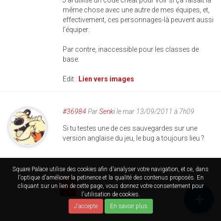
J'ai utilisé un code cheat pour voir si ça faisait la
même chose avec une autre de mes équipes, et,
effectivement, ces personnages-là peuvent aussi
l'équiper.
Par contre, inaccessible pour les classes de
base.
Edit :
Lien vers images
#36984
Par
Senki
le mar 13/09/2011 à 7h09
Si tu testes une de ces sauvegardes sur une
version anglaise du jeu, le bug a toujours lieu ?
Square Palace utilise des cookies afin d'analyser votre navigation, et ce, dans
l'optique d'améliorer la petinence et la qualité des contenus proposés. En
cliquant sur un lien de cette page, vous donnez votre consentement pour
1
2
suivant
dernier
l'utilisation de cookies.
J'accepte
En savoir plus