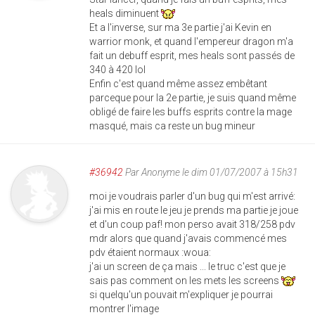
heals diminuent
Et a l'inverse, sur ma 3e partie j'ai Kevin en
warrior monk, et quand l'empereur dragon m'a
fait un debuff esprit, mes heals sont passés de
340 à 420 lol
Enfin c'est quand même assez embêtant
parceque pour la 2e partie, je suis quand même
obligé de faire les buffs esprits contre la mage
masqué, mais ca reste un bug mineur
#36942
Par
Anonyme
le dim 01/07/2007 à 15h31
moi je voudrais parler d'un bug qui m'est arrivé:
j'ai mis en route le jeu je prends ma partie je joue
et d'un coup paf! mon perso avait 318/258 pdv
mdr alors que quand j'avais commencé mes
pdv étaient normaux :woua:
j'ai un screen de ça mais ... le truc c'est que je
sais pas comment on les mets les screens
si quelqu'un pouvait m'expliquer je pourrai
montrer l'image