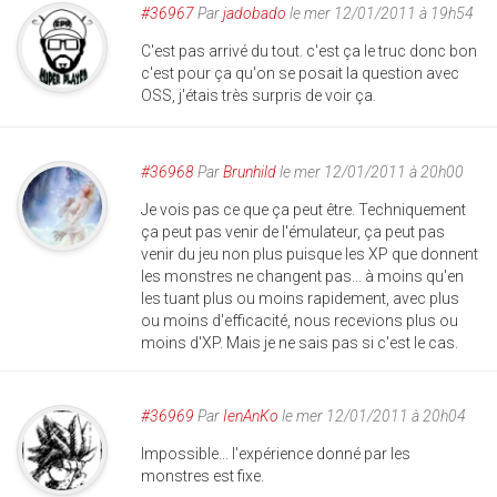
#36967
Par
jadobado
le mer 12/01/2011 à 19h54
C'est pas arrivé du tout. c'est ça le truc donc bon
c'est pour ça qu'on se posait la question avec
OSS, j'étais très surpris de voir ça.
#36968
Par
Brunhild
le mer 12/01/2011 à 20h00
Je vois pas ce que ça peut être. Techniquement
ça peut pas venir de l'émulateur, ça peut pas
venir du jeu non plus puisque les XP que donnent
les monstres ne changent pas... à moins qu'en
les tuant plus ou moins rapidement, avec plus
ou moins d'efficacité, nous recevions plus ou
moins d'XP. Mais je ne sais pas si c'est le cas.
#36969
Par
IenAnKo
le mer 12/01/2011 à 20h04
Impossible... l'expérience donné par les
monstres est fixe.