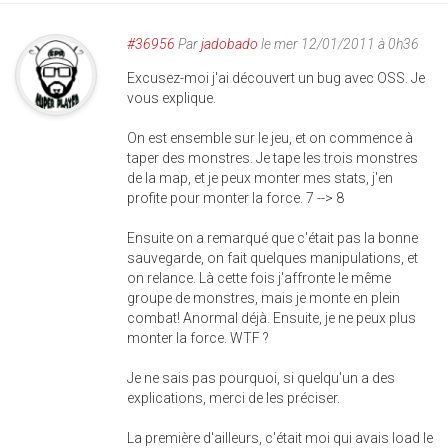
#36956
Par
jadobado
le mer 12/01/2011 à 0h36
Excusez-moi j'ai découvert un bug avec OSS. Je
vous explique.
On est ensemble sur le jeu, et on commence à
taper des monstres. Je tape les trois monstres
de la map, et je peux monter mes stats, j'en
profite pour monter la force. 7 --> 8
Ensuite on a remarqué que c'était pas la bonne
sauvegarde, on fait quelques manipulations, et
on relance. Là cette fois j'affronte le même
groupe de monstres, mais je monte en plein
combat! Anormal déjà. Ensuite, je ne peux plus
monter la force. WTF ?
Je ne sais pas pourquoi, si quelqu'un a des
explications, merci de les préciser.
La première d'ailleurs, c'était moi qui avais load le