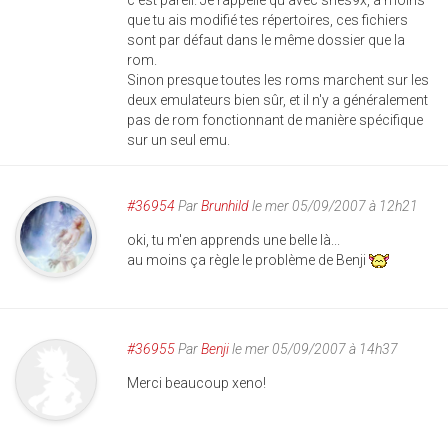
c'est pareil. Je rappelle qu'avec snes9x, à moins
que tu ais modifié tes répertoires, ces fichiers
sont par défaut dans le même dossier que la
rom.
Sinon presque toutes les roms marchent sur les
deux emulateurs bien sûr, et il n'y a généralement
pas de rom fonctionnant de manière spécifique
sur un seul emu.
#36954
Par
Brunhild
le mer 05/09/2007 à 12h21
oki, tu m'en apprends une belle là...
au moins ça règle le problème de Benji
#36955
Par
Benji
le mer 05/09/2007 à 14h37
Merci beaucoup xeno!