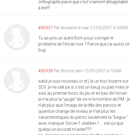
orthographe parce que c'est vraiment désagréable
à lire!!!
#36937
Par
Anonyme
le mar 27/03/2007 à 20h09
Tu as pris un autre Rom pour corriger le
probleme de l'écran noir ? Parce que j'ai aussi ce
bug.
#36938
Par
thorn
le sam 12/05/2007 à 10h48
salut je suis nouveau ici et j'ai un truc bizarre sur
SD3 :je ne sait pa si s'est un beug ou pas mais je
suis au premier boss du jeu et en bas de l'ecran
je n'ai plus la "jauge" de vie ni le nombre de PM : je
n'ait plus que l'image de la tête des persos et
quand je change de niveau je n'ait plus les
caracteristiques du perso seulement la "bague "
avec marquer force+1 vitaliter+1 ... est-çe que
quelqu'un pourait m'aider???