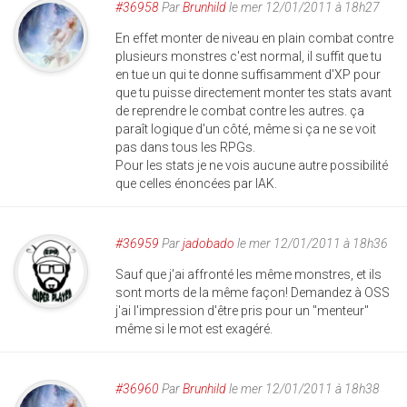
#36958
Par
Brunhild
le mer 12/01/2011 à 18h27
En effet monter de niveau en plain combat contre
plusieurs monstres c'est normal, il suffit que tu
en tue un qui te donne suffisamment d'XP pour
que tu puisse directement monter tes stats avant
de reprendre le combat contre les autres. ça
paraît logique d'un côté, même si ça ne se voit
pas dans tous les RPGs.
Pour les stats je ne vois aucune autre possibilité
que celles énoncées par IAK.
#36959
Par
jadobado
le mer 12/01/2011 à 18h36
Sauf que j'ai affronté les même monstres, et ils
sont morts de la même façon! Demandez à OSS
j'ai l'impression d'être pris pour un "menteur"
même si le mot est exagéré.
#36960
Par
Brunhild
le mer 12/01/2011 à 18h38