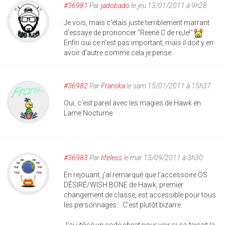
#36981
Par
jadobado
le jeu 13/01/2011 à 9h28
Je vois, mais c'étais juste terriblement marrant
d'essaye de prononcer "Reené C de reJe!"
Enfin oui ce n'est pas important, mais il doit y en
avoir d'autre comme cela je pense.
#36982
Par
Franska
le sam 15/01/2011 à 15h37
Oui, c'est pareil avec les magies de Hawk en
Lame Nocturne.
#36983
Par
lifeless
le mar 13/09/2011 à 3h30
En rejouant, j'ai remarqué que l'accessoire OS
DÉSIRÉ/WISH BONE de Hawk, premier
changement de classe, est accessible pour tous
les personnages... C'est plutôt bizarre.