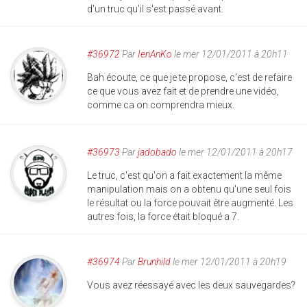
d'un truc qu'il s'est passé avant.
#36972
Par
IenAnKo
le mer 12/01/2011 à 20h11
Bah écoute, ce que je te propose, c'est de refaire
ce que vous avez fait et de prendre une vidéo,
comme ca on comprendra mieux.
#36973
Par
jadobado
le mer 12/01/2011 à 20h17
Le truc, c'est qu'on a fait exactement la même
manipulation mais on a obtenu qu'une seul fois
le résultat ou la force pouvait être augmenté. Les
autres fois, la force était bloqué a 7.
#36974
Par
Brunhild
le mer 12/01/2011 à 20h19
Vous avez réessayé avec les deux sauvegardes?