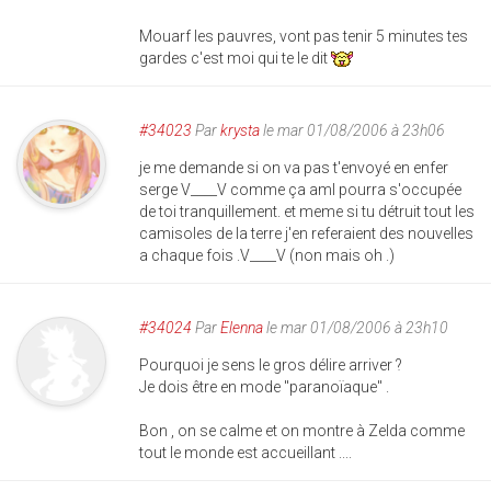
Mouarf les pauvres, vont pas tenir 5 minutes tes
gardes c'est moi qui te le dit
#34023
Par
krysta
le mar 01/08/2006 à 23h06
je me demande si on va pas t'envoyé en enfer
serge V____V comme ça aml pourra s'occupée
de toi tranquillement. et meme si tu détruit tout les
camisoles de la terre j'en referaient des nouvelles
a chaque fois .V____V (non mais oh .)
#34024
Par
Elenna
le mar 01/08/2006 à 23h10
Pourquoi je sens le gros délire arriver ?
Je dois être en mode "paranoïaque" .
Bon , on se calme et on montre à Zelda comme
tout le monde est accueillant ....