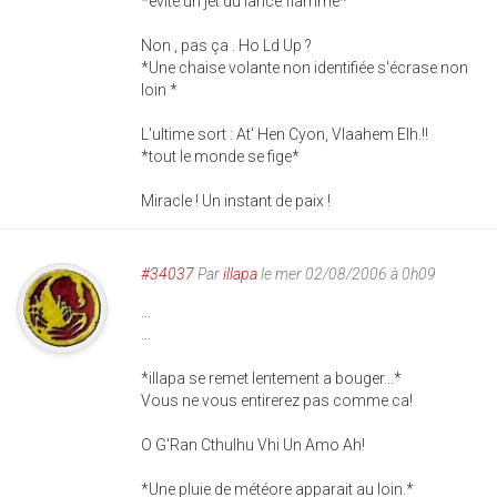
*evite un jet du lance flamme*
Non , pas ça . Ho Ld Up ?
*Une chaise volante non identifiée s'écrase non
loin *
L'ultime sort : At' Hen Cyon, Vlaahem Elh.!!
*tout le monde se fige*
Miracle ! Un instant de paix !
#34037
Par
illapa
le mer 02/08/2006 à 0h09
...
...
*illapa se remet lentement a bouger...*
Vous ne vous entirerez pas comme ca!
O G'Ran Cthulhu Vhi Un Amo Ah!
*Une pluie de météore apparait au loin.*