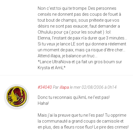
Non c'est toi qui te trompe. Des personnes
censés ne donnent pas des coups de fouet à
tout bout de champs, sous prétexte que vos
désirs ne sont pas exaucer, faut demander a
Cthululu pour ça ( pour les souhait ) :lol:
Elenna, l'instant de paix n'a durer que 3 minutes...
Si tu veux je lance LE sort qui donnera réelement
un moment de paix, mais ça risque d'être cher...
Attend illapa, je balance un truc...
*Lance UltraNova et ça fait un gros boum sur
Krysta et AmL*
#34040
Par
illapa
le mer 02/08/2006 à 0h14
Donc tu reconnais qu'AmL ne l'est pas!
Haha!
Mais j'ai la preuve que tu ne l'es pas! Tu opprime
la communauté a grand coups de camisole et
en plus, des a fleurs rose fluo! Le pire des crimes!