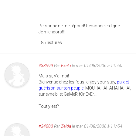
Personne ne me répond! Personne en ligne!
Je m'endors!!!
185 lectures
#33999
Par
Exelo
le mar 01/08/2006 à 11h50
Mais si, y'a moi!
Bienvenue chez les fous, enjoy your stay,
paix et
guérison sur ton peuple
, MOUHAHAHAHAHAHA!,
eunevneib, et GaMeR fOr EvEr...
Tout y est?
#34000
Par
Zelda
le mar 01/08/2006 à 11h54