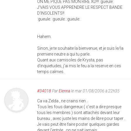
ON ME PIQUE PAS MON RIRE XD!!! :gueule:
J'VAIS VOUS APPRENDRE LE RESPECT BANDE
D'INSOLENTS!!
:gueule: :gueule: :gueule:
Hahem.
Sinon, je te souhaite la bienvenue, et je suis le/la
premiere neutre a qui tu parle.
Quant aux camisoles de Krysta, pas
d'inquietudes, j'ai mis le feu a la reserve en ces
temps calmes.
#34018
Par
Elenna
le mar 01/08/2006 à 22h35
Ca va Zelda , ne crains rien .
Tous les fous dangereux ( c'est a dire presque
tous les membres ) sont attachés devant leur
bureau , avec juste les mains de libre pour taper .
Je vais peut être faire poster quelques gardes
devant l'entrée , on ne sait jamais ...