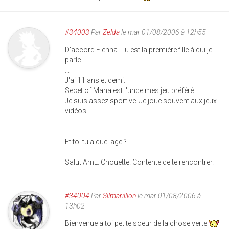
#34003
Par
Zelda
le mar 01/08/2006 à 12h55
D'accord Elenna. Tu est la première fille à qui je
parle.
...
J'ai 11 ans et demi.
Secet of Mana est l'unde mes jeu préféré.
Je suis assez sportive. Je joue souvent aux jeux
vidéos.
Et toi tu a quel age ?
Salut AmL. Chouette! Contente de te rencontrer.
#34004
Par
Silmarillion
le mar 01/08/2006 à
13h02
Bienvenue a toi petite soeur de la chose verte