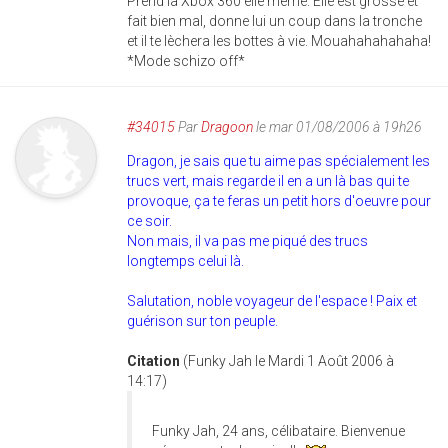
Prend la Xbox 360 elle même. Elle est grosse et
fait bien mal, donne lui un coup dans la tronche
et il te lèchera les bottes à vie. Mouahahahahaha!
*Mode schizo off*
#34015
Par
Dragoon
le mar 01/08/2006 à 19h26
Dragon, je sais que tu aime pas spécialement les
trucs vert, mais regarde il en a un là bas qui te
provoque, ça te feras un petit hors d'oeuvre pour
ce soir.
Non mais, il va pas me piqué des trucs
longtemps celui là.
Salutation, noble voyageur de l'espace ! Paix et
guérison sur ton peuple.
Citation
(Funky Jah le Mardi 1 Août 2006 à
14:17)
Funky Jah, 24 ans, célibataire. Bienvenue