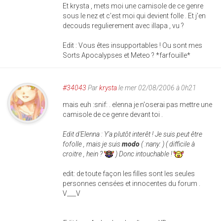
Et krysta , mets moi une camisole de ce genre
sous le nez et c'est moi qui devient folle . Et j'en
decouds regulierement avec illapa , vu ?
Edit : Vous êtes insupportables ! Ou sont mes
Sorts Apocalypses et Meteo ? *farfouille*
#34043
Par
krysta
le mer 02/08/2006 à 0h21
mais euh :snif: . elenna je n'oserai pas mettre une
camisole de ce genre devant toi .
Edit d'Elenna : Y'a plutôt interêt ! Je suis peut être
fofolle , mais je suis
modo
( :nany: ) ( difficile à
croitre , hein ?
) Donc intouchable !
edit: de toute façon les filles sont les seules
personnes censées et innocentes du forum .
V___V