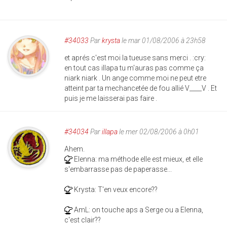
#34033
Par
krysta
le mar 01/08/2006 à 23h58
et aprés c'est moi la tueuse sans merci . :cry:
en tout cas illapa tu m'auras pas comme ça
niark niark . Un ange comme moi ne peut etre
atteint par ta mechancetée de fou allié V____V . Et
puis je me laisserai pas faire .
#34034
Par
illapa
le mer 02/08/2006 à 0h01
Ahem.
Elenna: ma méthode elle est mieux, et elle
s'embarrasse pas de paperasse...
Krysta: T'en veux encore??
AmL: on touche aps a Serge ou a Elenna,
c'est clair??