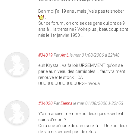
Bah moi j'ai 19 ans , mais j'vais pas te snober
.
Sur ce forum , on croise des gens qui ont de 9
ans à ....la trentaine ? Voire plus , beaucoup sont
nés le 1er janvier 1950 ....
#34019
Par
AmL
le mar 01/08/2006 à 22h48
euh Krysta... va falloir URGEMMENT qu'on se
parle au niveau des camisoles.... faut vraiment
renouveler le stock... CA
UUUUUUUUUUUUUUURGE :woua:
#34020
Par
Elenna
le mar 01/08/2006 à 22h53
Y'a un ancien membre ou deux qui se sentent
sains d'esprit ?
On a une pénurie de camisole là ..... Une ou deux
de rab ne seraient pas de refus .