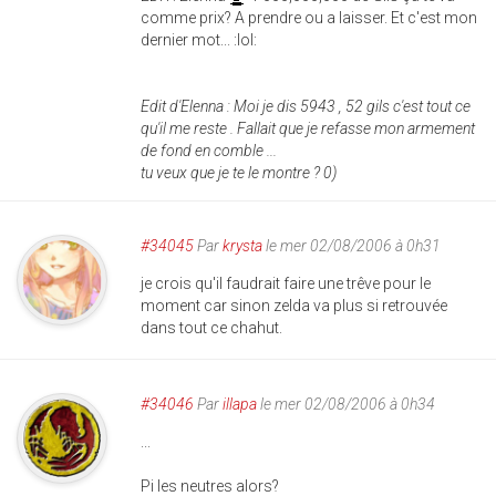
comme prix? A prendre ou a laisser. Et c'est mon
dernier mot... :lol:
Edit d'Elenna : Moi je dis 5943 , 52 gils c'est tout ce
qu'il me reste . Fallait que je refasse mon armement
de fond en comble ...
tu veux que je te le montre ? 0)
#34045
Par
krysta
le mer 02/08/2006 à 0h31
je crois qu'il faudrait faire une trêve pour le
moment car sinon zelda va plus si retrouvée
dans tout ce chahut.
#34046
Par
illapa
le mer 02/08/2006 à 0h34
...
Pi les neutres alors?