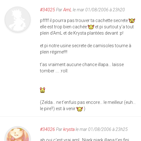
#34025
Par
AmL
le mar 01/08/2006 à 23h20
pffff il pourra pas trouver ta cachette secrete
elle est trop bien cachée
et pi surtout y'a tout
plein d'AmL et de Krysta plantées devant :p!
et pi notre usine secrete de camisoles tourne à
plein régime!!!!
t'as vraiment aucune chance illapa... laisse
tomber .... :roll:
(Zelda... ne t'enfuis pas encore... le meilleur (euh...
le pire?) est à venir
)
#34026
Par
krysta
le mar 01/08/2006 à 23h25
ah oui c'est vrai aml . Niark niark illapa t'es fini