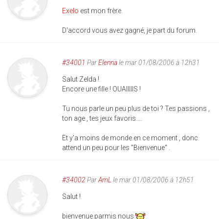
Exelo
est mon frère.
D'accord vous avez gagné, je part du forum.
#34001
Par
Elenna
le mar 01/08/2006 à 12h31
Salut Zelda !
Encore une fille ! OUAIIIIIS !
Tu nous parle un peu plus de toi ? Tes passions ,
ton age , tes jeux favoris ...
Et y'a moins de monde en ce moment , donc
attend un peu pour les "Bienvenue" .
#34002
Par
AmL
le mar 01/08/2006 à 12h51
Salut !
bienvenue parmis nous