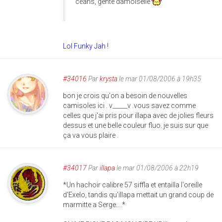
céans, gente damoiselle
Lol Funky Jah !
#34016
Par
krysta
le mar 01/08/2006 à 19h35
bon je crois qu'on a besoin de nouvelles
camisoles ici . v_____v .vous savez comme
celles que j'ai pris pour illapa avec de jolies fleurs
dessus et une belle couleur fluo. je suis sur que
ça va vous plaire .
#34017
Par
illapa
le mar 01/08/2006 à 22h19
*Un hachoir calibre 57 siffla et entailla l'oreille
d'Exelo, tandis qu'illapa mettait un grand coup de
marmitte a Serge....*