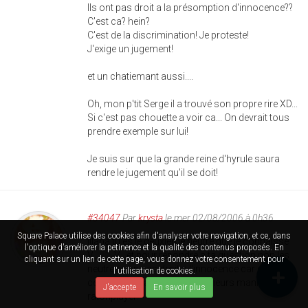
Ils ont pas droit a la présomption d'innocence??
C'est ca? hein?
C'est de la discrimination! Je proteste!
J'exige un jugement!
et un chatiemant aussi....
Oh, mon p'tit Serge il a trouvé son propre rire XD...
Si c'est pas chouette a voir ca... On devrait tous
prendre exemple sur lui!
Je suis sur que la grande reine d'hyrule saura
rendre le jugement qu'il se doit!
#34047
Par
krysta
le mer 02/08/2006 à 0h36
Square Palace utilise des cookies afin d'analyser votre navigation, et ce, dans
illapa tu es le deuxiéme neutre que je connaisse
l'optique d'améliorer la petinence et la qualité des contenus proposés. En
V_____V . et pour répondre a ta question non les
cliquant sur un lien de cette page, vous donnez votre consentement pour
neutres non pas droit a l'innocence car un
l'utilisation de cookies.
certain illapa a torturé de plusieurs maniéres
J'accepte
En savoir plus
ratonplayer.