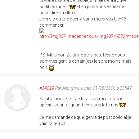
Et votre usine a camisole, simple de la trouver
suffit de ruser...
Et en plus vous venez de
nous dire ou elle est...
Je crois qu'une guerre sans merci vas bientôt
commencer.
P.S: Mais non Zelda ne pars pas. Reste nous
sommes gentils certain(es) le sont moins mais
bon.
#34029
Par
Anonyme
le mar 01/08/2006 à 23h47
Salut la nouvelle !!! Je ferai surement un post
spécial pour toi quand j'en aurai le temps
Je me demande de quel genre de post spécial je
vais faire :roll: