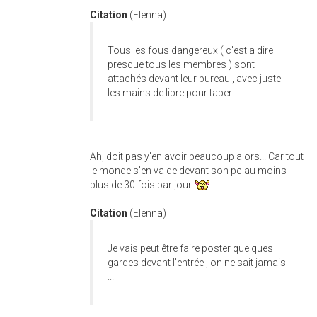
Citation
(Elenna)
Tous les fous dangereux ( c'est a dire
presque tous les membres ) sont
attachés devant leur bureau , avec juste
les mains de libre pour taper .
Ah, doit pas y'en avoir beaucoup alors... Car tout
le monde s'en va de devant son pc au moins
plus de 30 fois par jour.
Citation
(Elenna)
Je vais peut être faire poster quelques
gardes devant l'entrée , on ne sait jamais
...