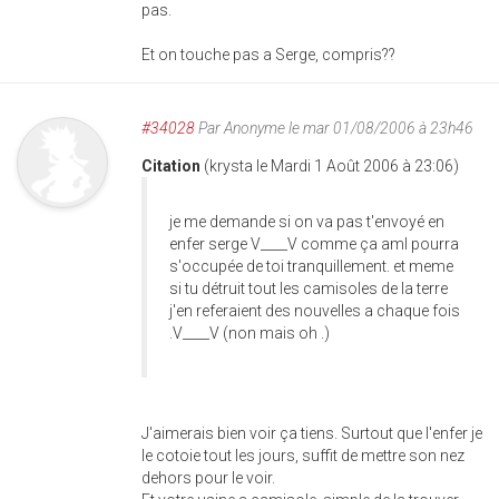
pas.
Et on touche pas a Serge, compris??
#34028
Par
Anonyme
le mar 01/08/2006 à 23h46
Citation
(krysta le Mardi 1 Août 2006 à 23:06)
je me demande si on va pas t'envoyé en
enfer serge V____V comme ça aml pourra
s'occupée de toi tranquillement. et meme
si tu détruit tout les camisoles de la terre
j'en referaient des nouvelles a chaque fois
.V____V (non mais oh .)
J'aimerais bien voir ça tiens. Surtout que l'enfer je
le cotoie tout les jours, suffit de mettre son nez
dehors pour le voir.