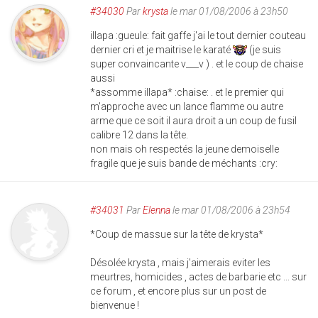
#34030
Par
krysta
le mar 01/08/2006 à 23h50
illapa :gueule: fait gaffe j'ai le tout dernier couteau
dernier cri et je maitrise le karaté
(je suis
super convaincante v___v ) . et le coup de chaise
aussi
*assomme illapa* :chaise: . et le premier qui
m'approche avec un lance flamme ou autre
arme que ce soit il aura droit a un coup de fusil
calibre 12 dans la tête.
non mais oh respectés la jeune demoiselle
fragile que je suis bande de méchants :cry:
#34031
Par
Elenna
le mar 01/08/2006 à 23h54
*Coup de massue sur la tête de krysta*
Désolée krysta , mais j'aimerais eviter les
meurtres, homicides , actes de barbarie etc ... sur
ce forum , et encore plus sur un post de
bienvenue !