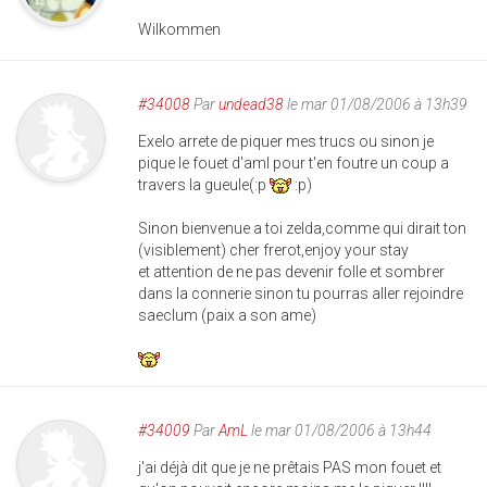
Wilkommen
#34008
Par
undead38
le mar 01/08/2006 à 13h39
Exelo arrete de piquer mes trucs ou sinon je
pique le fouet d'aml pour t'en foutre un coup a
travers la gueule(:p
:p)
Sinon bienvenue a toi zelda,comme qui dirait ton
(visiblement) cher frerot,enjoy your stay
et attention de ne pas devenir folle et sombrer
dans la connerie sinon tu pourras aller rejoindre
saeclum (paix a son ame)
#34009
Par
AmL
le mar 01/08/2006 à 13h44
j'ai déjà dit que je ne prêtais PAS mon fouet et