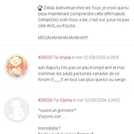
Zelda: bienvenue chez les fous, je crois que tu
peux maintenant comprendre cette affirmatiob.
Certain(es) sotn fous a lier, c'est sur, pour ne pas
citer AmL,ou Krysta....
MOUAHAHAHAHAHAHA!!!!
#34035
Par
krysta
le mer 02/08/2006 à 0h04
euh illapa tu t'es pas un peu trompé aml et moi
sommes les seuls persones censées de ce
forum V____V en tout cas plus que toi ou serge.
#34036
Par
Elenna
le mer 02/08/2006 à 0h05
*ouvre un grimoire *
Voyons voir ....
Immobilite ?