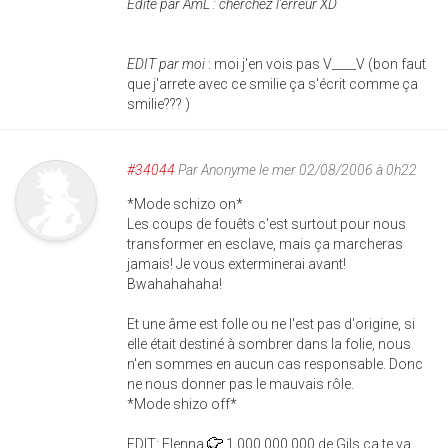
Edité par AmL : cherchez l'erreur XD
EDIT par moi
: moi j'en vois pas V____V (bon faut
que j'arrete avec ce smilie ça s'écrit comme ça
smilie??? )
#34044
Par
Anonyme
le mer 02/08/2006 à 0h22
*Mode schizo on*
Les coups de fouêts c'est surtout pour nous
transformer en esclave, mais ça marcheras
jamais! Je vous exterminerai avant!
Bwahahahaha!
Et une âme est folle ou ne l'est pas d'origine, si
elle était destiné à sombrer dans la folie, nous
n'en sommes en aucun cas responsable. Donc
ne nous donner pas le mauvais rôle.
*Mode shizo off*
EDIT: Elenna
1 000,000,000 de Gils ça te va