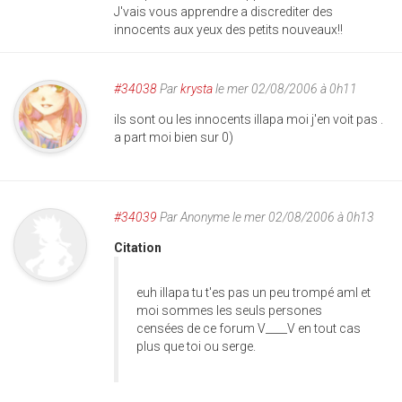
J'vais vous apprendre a discrediter des
innocents aux yeux des petits nouveaux!!
#34038
Par
krysta
le mer 02/08/2006 à 0h11
ils sont ou les innocents illapa moi j'en voit pas .
a part moi bien sur 0)
#34039
Par
Anonyme
le mer 02/08/2006 à 0h13
Citation
euh illapa tu t'es pas un peu trompé aml et
moi sommes les seuls persones
censées de ce forum V____V en tout cas
plus que toi ou serge.