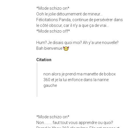
*Mode schizo on*
Ooh le jolie détournement de mineur...
Félicitations Panda, continue de persévérer dans
le côté obscur, car il n'y a que ça de vrai...
*Mode schizo off*
Hum? Je disais quoi moi? Ah y'a une nouvelle?
Bah bienvenue
Citation
non alors je prend ma manette de bobox
360 et je la lui enfonce dans la narine
gauche
*Mode schizo on*
Non......... faut tout vous apprendre ou quoi?