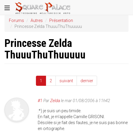
Aller
Toggle
au
contenu
navigation
Forums
Autres
Présentation
principal
Princesse Zelda ThuuuThuThuuuuu
Princesse Zelda
ThuuuThuThuuuuu
1
2
suivant
dernier
#1
Par
Zelda
le
mar 01/08/2006 à 11h42
:*) je suis un peu timide.
En fait, je m'appelle Camille GRISONI.
Désolée si je fait des fautes, je ne suis pas bonne
en ortographe.