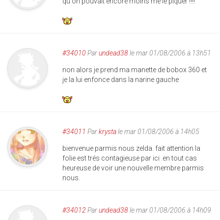
qu'on pouvait encore moins me le piquer !!!!
#34010
Par
undead38
le mar 01/08/2006 à 13h51
non alors je prend ma manette de bobox 360 et
je la lui enfonce dans la narine gauche
#34011
Par
krysta
le mar 01/08/2006 à 14h05
bienvenue parmis nous zelda. fait attention la
folie est trés contagieuse par ici .en tout cas
heureuse de voir une nouvelle membre parmis
nous.
#34012
Par
undead38
le mar 01/08/2006 à 14h09