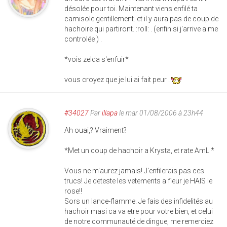
désolée pour toi. Maintenant viens enfilé ta
camisole gentillement. et il y aura pas de coup de
hachoire qui partiront. :roll: . (enfin si j'arrive a me
controlée ) .
*vois zelda s'enfuir*
vous croyez que je lui ai fait peur .
#34027
Par
illapa
le mar 01/08/2006 à 23h44
Ah ouai,? Vraiment?
*Met un coup de hachoir a Krysta, et rate AmL *
Vous ne m'aurez jamais! J'enfilerais pas ces
trucs! Je deteste les vetements a fleur je HAIS le
rose!!
Sors un lance-flamme. Je fais des infidelités au
hachoir masi ca va etre pour votre bien, et celui
de notre communauté de dingue, me remerciez