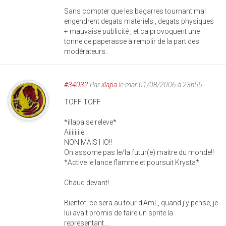
Sans compter que les bagarres tournant mal
engendrent degats materiels , degats physiques
+ mauvaise publicité , et ca provoquent une
tonne de paperasse à remplir de la part des
modérateurs .
#34032
Par
illapa
le mar 01/08/2006 à 23h55
TOFF TOFF
*illapa se releve*
Aiiiiiiiie.
NON MAIS HO!!
On assome pas le/la futur(e) maitre du monde!!
*Active le lance flamme et poursuit Krysta*
Chaud devant!
Bientot, ce sera au tour d'AmL, quand j'y pense, je
lui avait promis de faire un sprite la
representant....