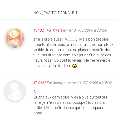
NON , PAS TOI DARKBUBU !
#34021
Par
krysta
le mar 01/08/2006 à 22h56
aml je crois aussi . V_____V .Mais bon désolée
pour toi illapa mais tu n'as détruit que mon stock
visible . tu connais pas ma planque secréte donc
tu auras droit a la camisole jaune fluo avec des
fleurs rose fluo dont tu revais . Ne me remercie
pas c'est pour ton bien
#34022
Par
Anonyme
le mar 01/08/2006 à 23h02
Aieu...
Quand aux camisoles, y'en a plus du tout sur
terre, je m'en suis aussi occupé ( toutes ont
brûler ) Et j'ai détruit ceux qui les fabriquais
donc...