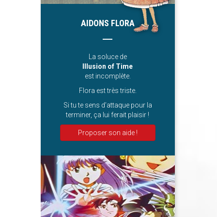
AIDONS FLORA
La soluce de
Illusion of Time
est incomplète.
Flora est très triste.
Si tu te sens d’attaque pour la
terminer, ça lui ferait plaisir !
Proposer son aide !