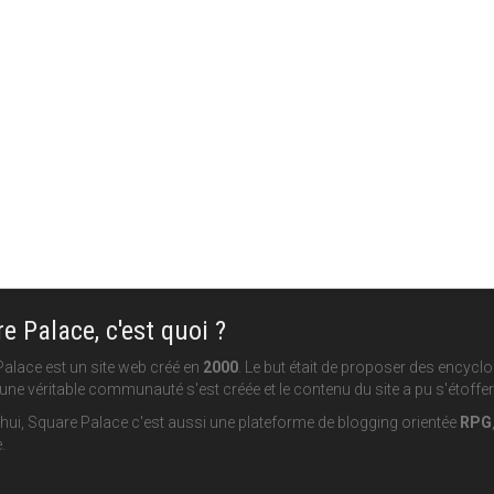
e Palace, c'est quoi ?
alace est un site web créé en
2000
. Le but était de proposer des encycl
une véritable communauté s'est créée et le contenu du site a pu s'étoffer
hui, Square Palace c'est aussi une plateforme de blogging orientée
RPG
.