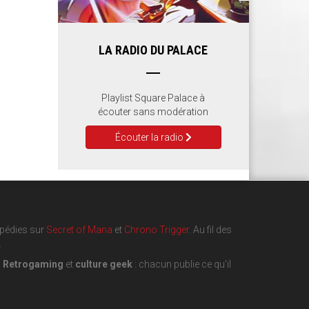
LA RADIO DU PALACE
Playlist Square Palace à
écouter sans modération
Écouter la radio
opédies sur
Secret of Mana
et
Chrono Trigger
. Au fil des
.
,
Retrogaming
et
culture geek
: chacun publie ce qu'il