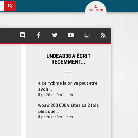
CONNEXION
SQUARE
SQUARE
SQUARE
SQUARE
SQUARE
FLUX
PALACE
PALACE
PALACE
PALACE
PALACE
RSS
SUR
SUR
SUR
SUR
SUR
DE
DISCORD
FACEBOOK
TWITTER
YOUTUBE
TWITCH
SQUARE
UNDEAD38 A ÉCRIT
PALACE
RÉCEMMENT...
a ce rythme la on va peut etre
avoir...
Il y a 20 années 1 mois
woaw 200 000 visites ca 2 fois
plus que...
Il y a 20 années 1 mois