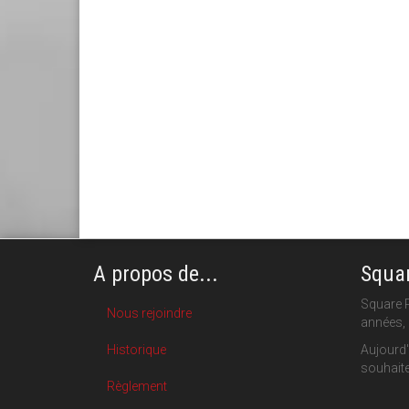
A propos de...
Squar
Square P
Nous rejoindre
années, 
Historique
Aujourd'
souhaite
Règlement