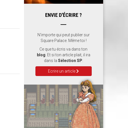
ENVIE D'ÉCRIRE ?
N'importe qui peut publier sur
Square Palace. Même toi !
Ce que tu écris va dans ton
blog
. Et si ton article plait, il ira
dans la
Sélection SP
.
Ecrire un article