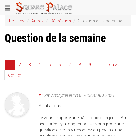
Aller
Toggle
au
contenu
navigation
Forums
Autres
Récréation
Question de la semaine
principal
Question de la semaine
1
2
3
4
5
6
7
8
9
…
suivant
dernier
#1
Par
Anonyme
le
lun 05/06/2006 à 2h21
Salut à tous !
Je vous propose une pâle copie d'un jeu qu'AmL
avait créé il y a longtemps ! Je vous pose une
question et vous y repondez ou j'invente une