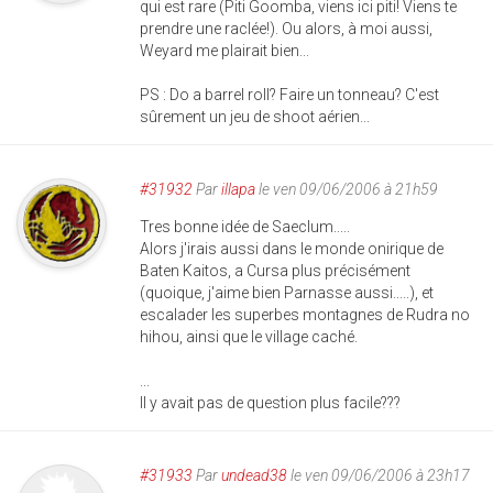
qui est rare (Piti Goomba, viens ici piti! Viens te
prendre une raclée!). Ou alors, à moi aussi,
Weyard me plairait bien...
PS : Do a barrel roll? Faire un tonneau? C'est
sûrement un jeu de shoot aérien...
#31932
Par
illapa
le ven 09/06/2006 à 21h59
Tres bonne idée de Saeclum.....
Alors j'irais aussi dans le monde onirique de
Baten Kaitos, a Cursa plus précisément
(quoique, j'aime bien Parnasse aussi.....), et
escalader les superbes montagnes de Rudra no
hihou, ainsi que le village caché.
...
Il y avait pas de question plus facile???
#31933
Par
undead38
le ven 09/06/2006 à 23h17