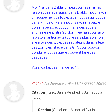
Moi j'irai dans Zelda, un peu pour les mêmes
raison que illapa, aussi dans Diablo II pour avoir
un équipement de fou et taper tout se qui bouge,
dans Prince of Persia pour savoir me battre
comme perso et pouvoir faire des supers
enchainement, être Gordon Freeman pour avoir
le pistolet anti-gravité (ou je sais plus son nom)
et envoyé des wc et des radiateurs dans la tête
des zombies, et être dans GTA pour pouvoir
conduire tout se que je trouve et faire des
cascades.
Voilà, ça fait pas mal de jeu ^^.
#31940
Par
Anonyme
le dim 11/06/2006 à 20h36
Citation
(Funky Jah le Vendredi 9 Juin 2006 à
12:08)
Citation
(Saeclum le Vendredi 9 Juin