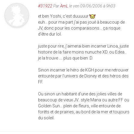
#31922
Par
AmL
le ven 09/06/2006 à 9h03
et ben Yoshi, c'est duuuuur
euh... pour ma part j'ai pas joué à beaucoup de
JV, donc pour les comparaisons... ça risque
d'être dur lol.
juste pour rire, j'aimerai bien incarner Linoa, juste
histoire de la faire moins nunuche XD. ou Edea..
je la trouve .... plus que bien :D.
Sinon incarner le héro de KGH pour me retrouver
entourée par l'univers de Disney et des héros des
FF.
Ou sinon un habitant d'une des jolies villes de
beaucoup de vieux JV.. style Mana ou autre FF ou
Golden Sun... plein de fleurs, ville entourée de
forêts et de prairies, au bord de la mer et toujours
du soleil.