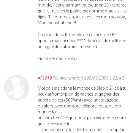
monde, il est charmant (quoique en 2D) et parce
que j'aime bien la psynergie comme magie et les
djins.(Pi comme ca, Alex serait en mon pouvoir,
Mouahahahahaha!!!!
Ou alors dans le monde des ruines, de FF6,
ppour empecher ces **** de héros de mettre fin
au regne du sublimissime Kefka.....
Fichtre, le choix est dur.....
#31919
Par
Anonyme
le jeu 08/06/2006 à 22h42
Moi ça serait dans le monde de Diablo 2 : déjà tu
peux affronter plein de vaches et gagner des
supers objets (500%mf) avec une javazone
ou alors avec une sorc téléport, nova, ou orb +
mur de feu
un barb frénésie qui coure plus vite que les sorc
qui se téléportent
Un assassin qui fait des trous dans le troupeau