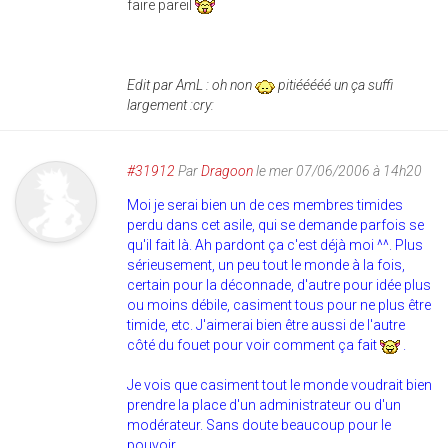
faire pareil
Edit par AmL : oh non
pitiééééé un ça suffi
largement :cry:
#31912
Par
Dragoon
le mer 07/06/2006 à 14h20
Moi je serai bien un de ces membres timides
perdu dans cet asile, qui se demande parfois se
qu'il fait là. Ah pardont ça c'est déjà moi ^^. Plus
sérieusement, un peu tout le monde à la fois,
certain pour la déconnade, d'autre pour idée plus
ou moins débile, casiment tous pour ne plus être
timide, etc. J'aimerai bien être aussi de l'autre
côté du fouet pour voir comment ça fait
.
Je vois que casiment tout le monde voudrait bien
prendre la place d'un administrateur ou d'un
modérateur. Sans doute beaucoup pour le
pouvoir.