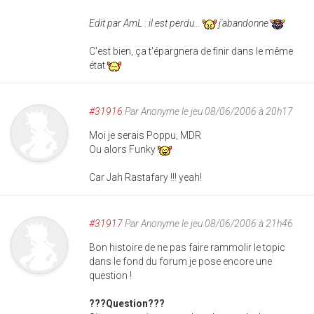
Edit par AmL : il est perdu...
j'abandonne
C'est bien, ça t'épargnera de finir dans le même
état
#31916
Par
Anonyme
le jeu 08/06/2006 à 20h17
Moi je serais Poppu, MDR
Ou alors Funky
Car Jah Rastafary !!! yeah!
#31917
Par
Anonyme
le jeu 08/06/2006 à 21h46
Bon histoire de ne pas faire rammolir le topic
dans le fond du forum je pose encore une
question !
???Question???