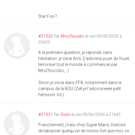
Star Fox ?
#31930
Par
MrsChocobo
le ven 09/06/2006 à
20h23
A la première question, je réponds sans
hésitation: je serai AmL (j'adorerai jouer du fouet,
terroriser tout le monde à commencer par
MrsChocobo,...)
Sinon je vivrai dans FF8, notamment dans le
campus de la BGU (Zell je t'adoooreeee petit
hérisson :lol:)
#31931
Par
Exelo
le ven 09/06/2006 à 21h45
Franchement, j'irais chez Super Mario, histoire
de tabasser quelqu'un de moins fort que moi, ce