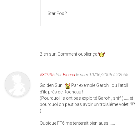
Star Fox ?
Bien sur! Comment oublier ça
#31935
Par
Elenna
le sam 10/06/2006 à 22h55
Golden Sun !
Par exemple Garoh , ou l'atoll
d'île prés de Rocheau !
(Pourquoi ils ont pas exploité Garoh , snif:( ..... et
pourquoi on peut pas avoir un troisiéme volet !?!?
)
Quoique FF6 me tenterait bien aussi .....