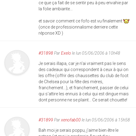
ce que ça fait de se sentir peu à peu envahie par
la folie ambiante...
et savoir comment ce fofo est vu finalement
(once de professionnalisme derriere cette
réponse XD )
#31898
Par
Exelo
le lun 05/06/2006 à 10h48
Je serais illapa, car je n'ai vraiment pas le sens
des cadeaux qui correspondent à ceux à qui on
les offre (offrir des chaussettes du club de foot
de Chelsea pour la fête des mères,
franchement...), et franchement, passer de celui
qui s'attire les ennuis à celui qui est dingue mais
dont personne ne se plaint... Ce serait chouette!
#31899
Par
xenofab00
le lun 05/06/2006 à 15h58
Bah moi je serais poppu, j'aime bien être le