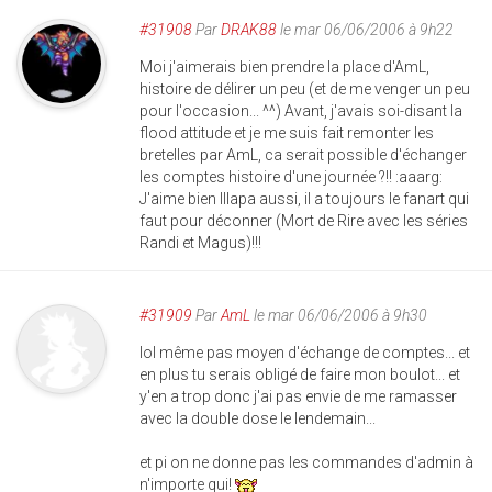
#31908
Par
DRAK88
le mar 06/06/2006 à 9h22
Moi j'aimerais bien prendre la place d'AmL,
histoire de délirer un peu (et de me venger un peu
pour l'occasion... ^^) Avant, j'avais soi-disant la
flood attitude et je me suis fait remonter les
bretelles par AmL, ca serait possible d'échanger
les comptes histoire d'une journée ?!! :aaarg:
J'aime bien Illapa aussi, il a toujours le fanart qui
faut pour déconner (Mort de Rire avec les séries
Randi et Magus)!!!
#31909
Par
AmL
le mar 06/06/2006 à 9h30
lol même pas moyen d'échange de comptes... et
en plus tu serais obligé de faire mon boulot... et
y'en a trop donc j'ai pas envie de me ramasser
avec la double dose le lendemain...
et pi on ne donne pas les commandes d'admin à
n'importe qui!