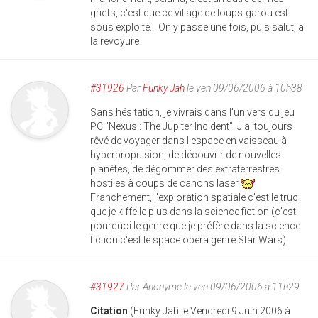
griefs, c'est que ce village de loups-garou est
sous exploité... On y passe une fois, puis salut, a
la revoyure
#31926
Par
Funky Jah
le ven 09/06/2006 à 10h38
Sans hésitation, je vivrais dans l'univers du jeu
PC "Nexus : The Jupiter Incident". J'ai toujours
rêvé de voyager dans l'espace en vaisseau à
hyperpropulsion, de découvrir de nouvelles
planètes, de dégommer des extraterrestres
hostiles à coups de canons laser
Franchement, l'exploration spatiale c'est le truc
que je kiffe le plus dans la science fiction (c'est
pourquoi le genre que je préfère dans la science
fiction c'est le space opera genre Star Wars)
#31927
Par
Anonyme
le ven 09/06/2006 à 11h29
Citation
(Funky Jah le Vendredi 9 Juin 2006 à