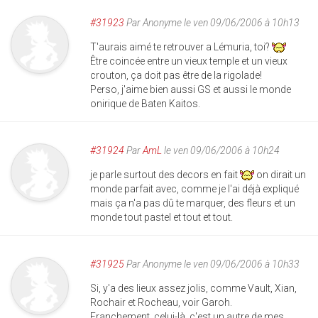
#31923
Par
Anonyme
le ven 09/06/2006 à 10h13
T'aurais aimé te retrouver a Lémuria, toi?
Être coincée entre un vieux temple et un vieux
crouton, ça doit pas être de la rigolade!
Perso, j'aime bien aussi GS et aussi le monde
onirique de Baten Kaitos.
#31924
Par
AmL
le ven 09/06/2006 à 10h24
je parle surtout des decors en fait
on dirait un
monde parfait avec, comme je l'ai déjà expliqué
mais ça n'a pas dû te marquer, des fleurs et un
monde tout pastel et tout et tout.
#31925
Par
Anonyme
le ven 09/06/2006 à 10h33
Si, y'a des lieux assez jolis, comme Vault, Xian,
Rochair et Rocheau, voir Garoh.
Franchement, celui-là, c'est un autre de mes