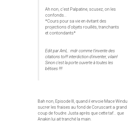
Ah non, c'est Palpatine, scusez, on les
confonds...
*Cours pour sa vie en évitant des
projections d'objets rouillés, tranchants
et contondants*
Edit par AmL : mdr comme t'invente des
citations toi!!! interdiction d'inventer, vilain!
Sinon c'est la porte ouverte à toutes les
bêtises !!!!
Bah non, Episode III, quand il envoie Mace Windu
sucrer les fraises au fond de Coruscant a grand
coup de foudre. Justa après que cette taf... que
Anakin lui ait tranché la main.