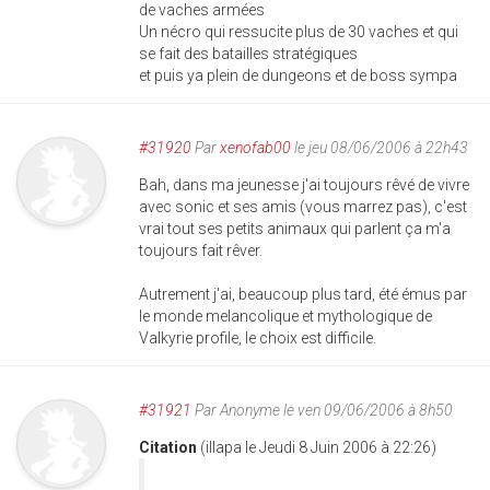
de vaches armées
Un nécro qui ressucite plus de 30 vaches et qui
se fait des batailles stratégiques
et puis ya plein de dungeons et de boss sympa
#31920
Par
xenofab00
le jeu 08/06/2006 à 22h43
Bah, dans ma jeunesse j'ai toujours rêvé de vivre
avec sonic et ses amis (vous marrez pas), c'est
vrai tout ses petits animaux qui parlent ça m'a
toujours fait rêver.
Autrement j'ai, beaucoup plus tard, été émus par
le monde melancolique et mythologique de
Valkyrie profile, le choix est difficile.
#31921
Par
Anonyme
le ven 09/06/2006 à 8h50
Citation
(illapa le Jeudi 8 Juin 2006 à 22:26)