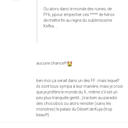
Ou alors dans le monde des ruines, de
FF6, ppour empecher ces **** de héros
de mettre fin au regne du sublimissime
Kefka.....
aucune chance!!!
ben moi ça serait dans un des FF...mais lequel?
ils sont tous sympa à leur manière; mais je crois
que je préfère le monde du 9 , même s'il est un
peu plus tranquille-gentil...j'irai bien au paradis
des chocobos ou alors revisiter (sans les
monstres) le palais du Désert de Kuja (trop
beau!!!)