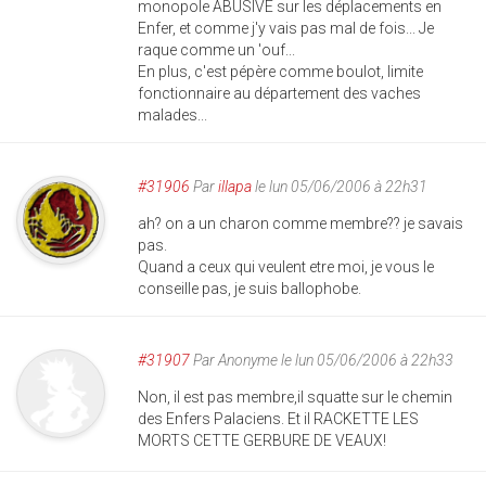
monopole ABUSIVE sur les déplacements en
Enfer, et comme j'y vais pas mal de fois... Je
raque comme un 'ouf...
En plus, c'est pépère comme boulot, limite
fonctionnaire au département des vaches
malades...
#31906
Par
illapa
le lun 05/06/2006 à 22h31
ah? on a un charon comme membre?? je savais
pas.
Quand a ceux qui veulent etre moi, je vous le
conseille pas, je suis ballophobe.
#31907
Par
Anonyme
le lun 05/06/2006 à 22h33
Non, il est pas membre,il squatte sur le chemin
des Enfers Palaciens. Et il RACKETTE LES
MORTS CETTE GERBURE DE VEAUX!