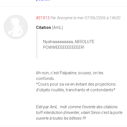
#31913
Par
Anonyme
le mer 07/06/2006 à 14h30
Citation
(AmL)
Nyahaaaaaaaaa, ABSOLUTE
POWWEEEEEEEEEEER!
Ah non, c'est Palpatine, scusez, on les
confonds...
*Cours pour sa vie en évitant des projections
d'objets rouillés, tranchants et contondants*
Edit par AmL : mdr comme t'invente des citations
toi!!! interdiction d'inventer, vilain! Sinon c'est la porte
ouverte à toutes les bêtises !!!!