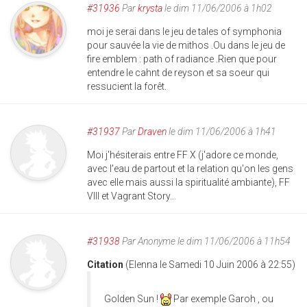
#31936
Par
krysta
le dim 11/06/2006 à 1h02
moi je serai dans le jeu de tales of symphonia
pour sauvée la vie de mithos .Ou dans le jeu de
fire emblem : path of radiance .Rien que pour
entendre le cahnt de reyson et sa soeur qui
ressucient la forêt.
#31937
Par
Draven
le dim 11/06/2006 à 1h41
Moi j'hésiterais entre FF X (j'adore ce monde,
avec l'eau de partout et la relation qu'on les gens
avec elle mais aussi la spiritualité ambiante), FF
VIII et Vagrant Story...
#31938
Par
Anonyme
le dim 11/06/2006 à 11h54
Citation
(Elenna le Samedi 10 Juin 2006 à 22:55)
Golden Sun !
Par exemple Garoh , ou