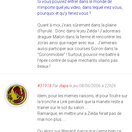
Si vous pouviez entrer dans le monde de
n'importe quel jeu video, dans lequel iriez vous,
pourquoi et qu'y feriez vous ?
Quant à moi, j'irais sûrement dans la plaine
d'hyrule... Donc dans le jeu Zelda ! J'adorerais
draguer Malon dans la ferme et rencontrer les
zoras ainsi que nager avec eux... J'aimerais
aussi participer aux courses Goron dans la
"Goronmobile" ! Surtout, pouvoir me battre à
l'épée contre de super mechants vilains pas
beaux !
#31918
Par
illapa
le jeu 08/06/2006 à 22h26
Idem, pour les memes raisons, et pour foutre sur
la tronche a Link pendant que la manete reste a
trainer sur le sol du salon.....
Ramarque, en mettre une a Zelda ferait pas de
mal non plus.....
Ou alors sur Weyard, parce que j'aime bien ce