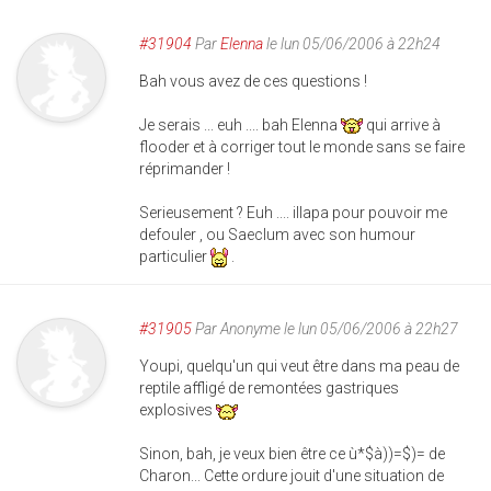
#31904
Par
Elenna
le lun 05/06/2006 à 22h24
Bah vous avez de ces questions !
Je serais ... euh .... bah Elenna
qui arrive à
flooder et à corriger tout le monde sans se faire
réprimander !
Serieusement ? Euh .... illapa pour pouvoir me
defouler , ou Saeclum avec son humour
particulier
.
#31905
Par
Anonyme
le lun 05/06/2006 à 22h27
Youpi, quelqu'un qui veut être dans ma peau de
reptile affligé de remontées gastriques
explosives
Sinon, bah, je veux bien être ce ù*$à))=$)= de
Charon... Cette ordure jouit d'une situation de