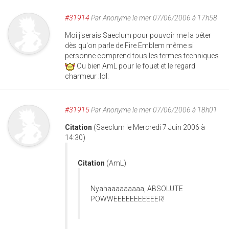
#31914
Par
Anonyme
le mer 07/06/2006 à 17h58
Moi j'serais Saeclum pour pouvoir me la péter
dès qu'on parle de Fire Emblem même si
personne comprend tous les termes techniques
Ou bien AmL pour le fouet et le regard
charmeur :lol:
#31915
Par
Anonyme
le mer 07/06/2006 à 18h01
Citation
(Saeclum le Mercredi 7 Juin 2006 à
14:30)
Citation
(AmL)
Nyahaaaaaaaaa, ABSOLUTE
POWWEEEEEEEEEEER!