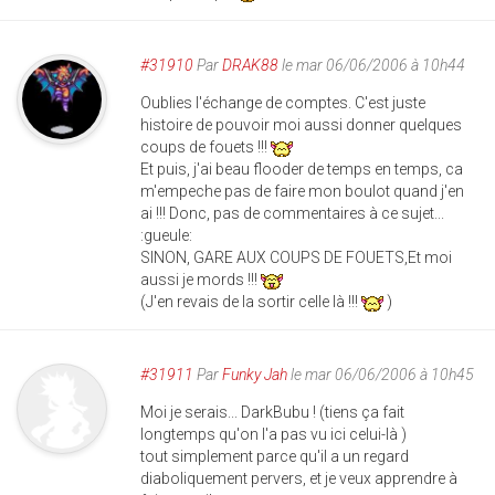
#31910
Par
DRAK88
le mar 06/06/2006 à 10h44
Oublies l'échange de comptes. C'est juste
histoire de pouvoir moi aussi donner quelques
coups de fouets !!!
Et puis, j'ai beau flooder de temps en temps, ca
m'empeche pas de faire mon boulot quand j'en
ai !!! Donc, pas de commentaires à ce sujet...
:gueule:
SINON, GARE AUX COUPS DE FOUETS,Et moi
aussi je mords !!!
(J'en revais de la sortir celle là !!!
)
#31911
Par
Funky Jah
le mar 06/06/2006 à 10h45
Moi je serais... DarkBubu ! (tiens ça fait
longtemps qu'on l'a pas vu ici celui-là )
tout simplement parce qu'il a un regard
diaboliquement pervers, et je veux apprendre à