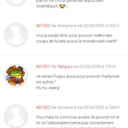
patron (et moi je garderais &quot;dieu
vivant&quot;
).
#31900
Par
Anonyme
le lun 05/06/2006 à 16h15
moi je serais AmL pour pouvoir mettre des
coups de fouets a tous le monde niark niark!!
#31901
Par
Pampa
le lun 05/06/2006 à 17h14
Je serais Poppu aussi pour pouvoir martyriser
les autres !
Hu hu :aaarg:
#31902
Par
Anonyme
le lun 05/06/2006 à 20h24
Hou mais ils sont tous avides de pouvoir ici! et
ils ne l'utiliseraient même pas correctement...