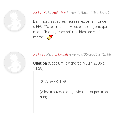
#31928
Par
HekThor
le ven 09/06/2006 à 12h04
Bah moi c'est après mûre réflexion le monde
d'FF9. Y'a tellement de villes et de donjons qui
m'ont éblouis, je les referais bien par moi-
même...
#31929
Par
Funky Jah
le ven 09/06/2006 à 12h08
Citation
(Saeclum le Vendredi 9 Juin 2006 à
11:29)
DO A BARREL ROLL!
(Allez, trouvez d'ou ça vient, c'est pas trop
dur!)