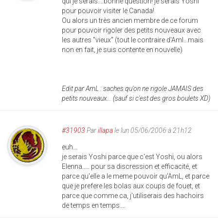
qui je serais....bonne question! je serais Yoshi
pour pouvoir visiter le Canada!
Ou alors un très ancien membre de ce forum
pour pouvoir rigoler des petits nouveaux avec
les autres "vieux" (tout le contraire d'Aml...mais
non en fait, je suis contente en nouvelle)
Edit par AmL : saches qu'on ne rigole JAMAIS des
petits nouveaux... (sauf si c'est des gros boulets XD)
#31903
Par
illapa
le lun 05/06/2006 à 21h12
euh...
je serais Yoshi parce que c'est Yoshi, ou alors
Elenna..... pour sa discression et efficacité, et
parce qu'elle a le meme pouvoir qu'AmL, et parce
que je prefere les bolas aux coups de fouet, et
parce que comme ca, j'utiliserais des hachoirs
de temps en temps....