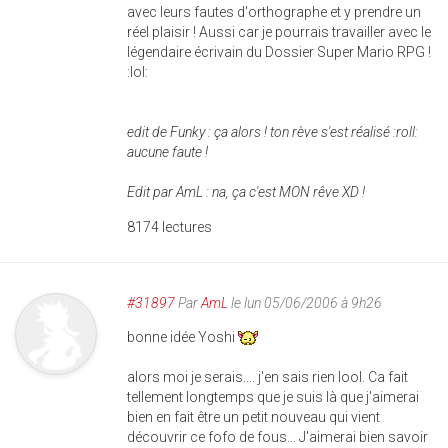
avec leurs fautes d'orthographe et y prendre un
réel plaisir ! Aussi car je pourrais travailler avec le
légendaire écrivain du Dossier Super Mario RPG !
:lol:
edit de Funky : ça alors ! ton rève s'est réalisé :roll:
aucune faute !
Edit par AmL : na, ça c'est MON rêve XD !
8174 lectures
#31897
Par
AmL
le lun 05/06/2006 à 9h26
bonne idée Yoshi
alors moi je serais.... j'en sais rien lool. Ca fait
tellement longtemps que je suis là que j'aimerai
bien en fait être un petit nouveau qui vient
découvrir ce fofo de fous... J'aimerai bien savoir