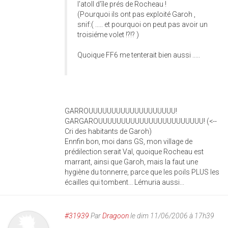
l'atoll d'île prés de Rocheau !
(Pourquoi ils ont pas exploité Garoh ,
snif:( ..... et pourquoi on peut pas avoir un
troisiéme volet !?!? )
Quoique FF6 me tenterait bien aussi .....
GARROUUUUUUUUUUUUUUUUUUU!
GARGAROUUUUUUUUUUUUUUUUUUUUUUU! (<--
Cri des habitants de Garoh)
Ennfin bon, moi dans GS, mon village de
prédilection serait Val, quoique Rocheau est
marrant, ainsi que Garoh, mais la faut une
hygiène du tonnerre, parce que les poils PLUS les
écailles qui tombent... Lémuria aussi...
#31939
Par
Dragoon
le dim 11/06/2006 à 17h39