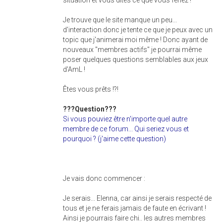
situation et vous dites ce que vous feriez !
Je trouve que le site manque un peu...
d'interaction donc je tente ce que je peux avec un
topic que j'animerai moi même ! Donc ayant de
nouveaux "membres actifs" je pourrai même
poser quelques questions semblables aux jeux
d'AmL !
Êtes vous prêts !?!
???Question???
Si vous pouviez être n'importe quel autre
membre de ce forum... Qui seriez vous et
pourquoi ? (j'aime cette question)
Je vais donc commencer :
Je serais... Elenna, car ainsi je serais respecté de
tous et je ne ferais jamais de faute en écrivant !
Ainsi je pourrais faire chi.. les autres membres