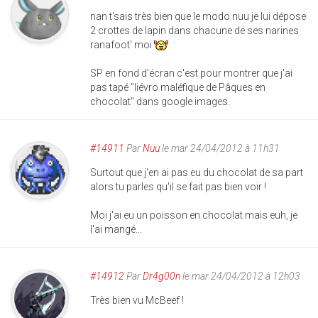
nan t'sais très bien que le modo nuu je lui dépose
2 crottes de lapin dans chacune de ses narines
ranafoot' moi
SP en fond d'écran c'est pour montrer que j'ai
pas tapé "liévro maléfique de Pâques en
chocolat" dans google images.
#14911
Par
Nuu
le mar 24/04/2012 à 11h31
Surtout que j'en ai pas eu du chocolat de sa part
alors tu parles qu'il se fait pas bien voir !
Moi j'ai eu un poisson en chocolat mais euh, je
l'ai mangé...
#14912
Par
Dr4g00n
le mar 24/04/2012 à 12h03
Très bien vu McBeef !