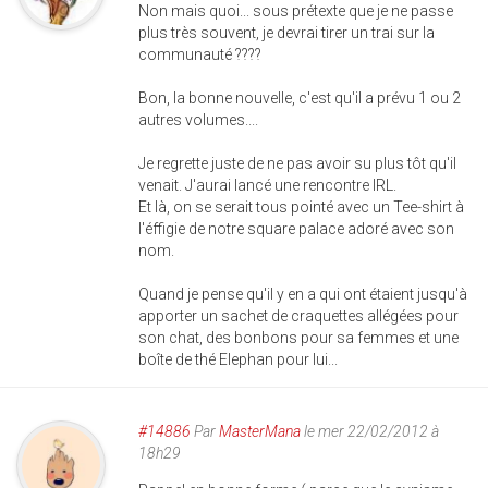
Non mais quoi... sous prétexte que je ne passe
plus très souvent, je devrai tirer un trai sur la
communauté ????
Bon, la bonne nouvelle, c'est qu'il a prévu 1 ou 2
autres volumes....
Je regrette juste de ne pas avoir su plus tôt qu'il
venait. J'aurai lancé une rencontre IRL.
Et là, on se serait tous pointé avec un Tee-shirt à
l'éffigie de notre square palace adoré avec son
nom.
Quand je pense qu'il y en a qui ont étaient jusqu'à
apporter un sachet de craquettes allégées pour
son chat, des bonbons pour sa femmes et une
boîte de thé Elephan pour lui...
#14886
Par
MasterMana
le mer 22/02/2012 à
18h29