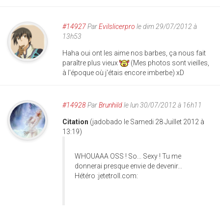
#14927
Par
Evilslicerpro
le dim 29/07/2012 à
13h53
Haha oui ont les aime nos barbes, ça nous fait
paraître plus vieux
(Mes photos sont vieilles,
à l'époque où j'étais encore imberbe) xD
#14928
Par
Brunhild
le lun 30/07/2012 à 16h11
Citation
(jadobado le Samedi 28 Juillet 2012 à
13:19)
WHOUAAA OSS ! So... Sexy ! Tu me
donnerai presque envie de devenir...
Hétéro :jetetroll.com: