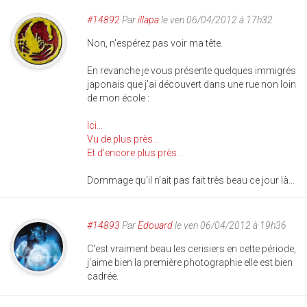
#14892
Par
illapa
le ven 06/04/2012 à 17h32
Non, n'espérez pas voir ma tête.
En revanche je vous présente quelques immigrés
japonais que j'ai découvert dans une rue non loin
de mon école :
Ici...
Vu de plus près...
Et d'encore plus près...
Dommage qu'il n'ait pas fait très beau ce jour là...
#14893
Par
Edouard
le ven 06/04/2012 à 19h36
C'est vraiment beau les cerisiers en cette période,
j'aime bien la première photographie elle est bien
cadrée.