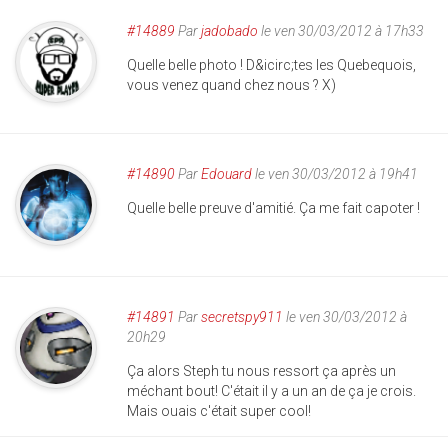
#14889
Par
jadobado
le ven 30/03/2012 à 17h33
Quelle belle photo ! D&icirc;tes les Quebequois,
vous venez quand chez nous ? X)
#14890
Par
Edouard
le ven 30/03/2012 à 19h41
Quelle belle preuve d'amitié. Ça me fait capoter !
#14891
Par
secretspy911
le ven 30/03/2012 à
20h29
Ça alors Steph tu nous ressort ça après un
méchant bout! C'était il y a un an de ça je crois.
Mais ouais c'était super cool!