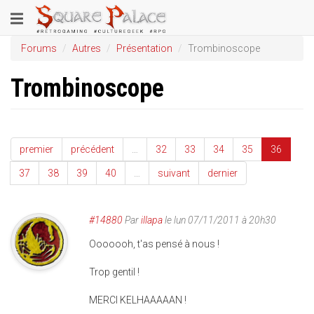
Aller
Toggle
au
contenu
navigation
Forums
Autres
Présentation
Trombinoscope
principal
Trombinoscope
premier
précédent
…
32
33
34
35
36
37
38
39
40
…
suivant
dernier
#14880
Par
illapa
le lun 07/11/2011 à 20h30
Ooooooh, t'as pensé à nous !
Trop gentil !
MERCI KELHAAAAAN !