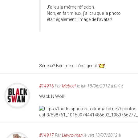
J'ai eu la même réflexion.
Non, en fait mieux, j'ai cru que la photo
était également l'image de l'avatar!
Sérieux? Ben merci c'est gentil!
#14916
Par
Mcbeef
le lun 18/06/2012 à 0h15
Wack N Woll!
#14917
Par
Lievro-man
le ven 13/07/2012 à