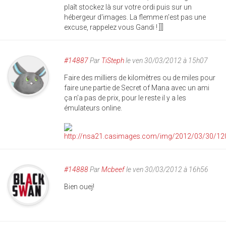
plaît stockez là sur votre ordi puis sur un
hébergeur d'images. La flemme n'est pas une
excuse, rappelez vous Gandi ! ]]]
#14887
Par
TiSteph
le ven 30/03/2012 à 15h07
Faire des milliers de kilomètres ou de miles pour
faire une partie de Secret of Mana avec un ami
ça n'a pas de prix, pour le reste il y a les
émulateurs online.
#14888
Par
Mcbeef
le ven 30/03/2012 à 16h56
Bien ouej!