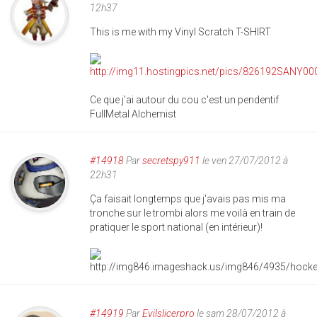
12h37
This is me with my Vinyl Scratch T-SHIRT
Ce que j'ai autour du cou c'est un pendentif
FullMetal Alchemist
#14918
Par
secretspy911
le ven 27/07/2012 à
22h31
Ça faisait longtemps que j'avais pas mis ma
tronche sur le trombi alors me voilà en train de
pratiquer le sport national (en intérieur)!
#14919
Par
Evilslicerpro
le sam 28/07/2012 à