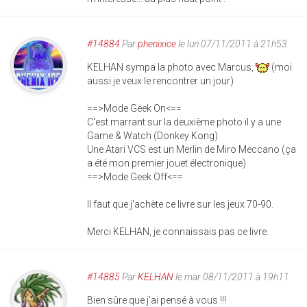
#14884
Par
phenixice
le lun 07/11/2011 à 21h53
KELHAN sympa la photo avec Marcus,
(moi
aussi je veux le rencontrer un jour)
==>Mode Geek On<==
C'est marrant sur la deuxième photo il y a une
Game & Watch (Donkey Kong)
Une Atari VCS est un Merlin de Miro Meccano (ça
a été mon premier jouet électronique)
==>Mode Geek Off<==
Il faut que j'achète ce livre sur les jeux 70-90.
Merci KELHAN, je connaissais pas ce livre.
#14885
Par
KELHAN
le mar 08/11/2011 à 19h11
Bien sûre que j'ai pensé à vous !!!