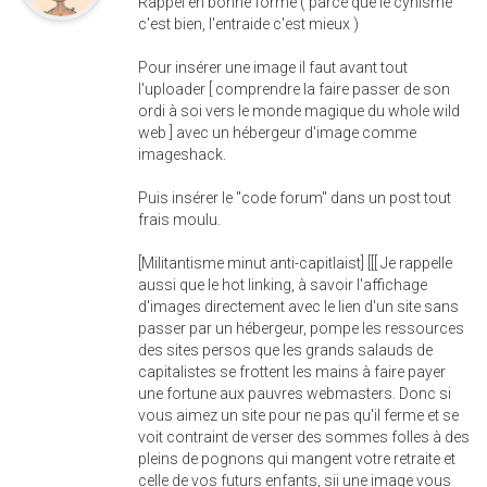
Rappel en bonne forme ( parce que le cynisme
c'est bien, l'entraide c'est mieux )
Pour insérer une image il faut avant tout
l'uploader [ comprendre la faire passer de son
ordi à soi vers le monde magique du whole wild
web ] avec un hébergeur d'image comme
imageshack.
Puis insérer le "code forum" dans un post tout
frais moulu.
[Militantisme minut anti-capitlaist] [[[ Je rappelle
aussi que le hot linking, à savoir l'affichage
d'images directement avec le lien d'un site sans
passer par un hébergeur, pompe les ressources
des sites persos que les grands salauds de
capitalistes se frottent les mains à faire payer
une fortune aux pauvres webmasters. Donc si
vous aimez un site pour ne pas qu'il ferme et se
voit contraint de verser des sommes folles à des
pleins de pognons qui mangent votre retraite et
celle de vos futurs enfants, sii une image vous