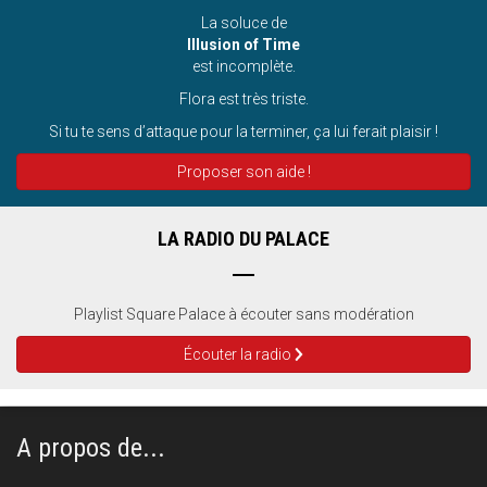
La soluce de
Illusion of Time
est incomplète.
Flora est très triste.
Si tu te sens d’attaque pour la terminer, ça lui ferait plaisir !
Proposer son aide !
LA RADIO DU PALACE
Playlist Square Palace à écouter sans modération
Écouter la radio
A propos de...