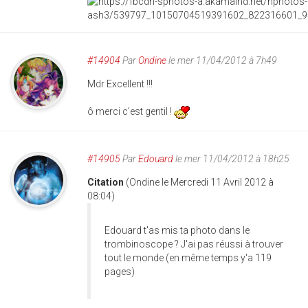
#14904
Par
Ondine
le mer 11/04/2012 à 7h49
Mdr Excellent !!!
ô merci c'est gentil !
#14905
Par
Edouard
le mer 11/04/2012 à 18h25
Citation
(Ondine le Mercredi 11 Avril 2012 à
08:04)
Edouard t'as mis ta photo dans le
trombinoscope ? J'ai pas réussi à trouver
tout le monde (en même temps y'a 119
pages)