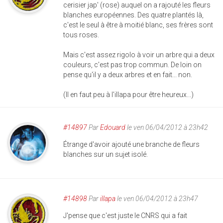
cerisier jap' (rose) auquel on a rajouté les fleurs
blanches européennes. Des quatre plantés là,
c'est le seul à être à moitié blanc, ses frères sont
tous roses.
Mais c'est assez rigolo à voir un arbre qui a deux
couleurs, c'est pas trop commun. De loin on
pense qu'il y a deux arbres et en fait... non.
(Il en faut peu à l'illapa pour être heureux...)
#14897
Par
Edouard
le ven 06/04/2012 à 23h42
Étrange d'avoir ajouté une branche de fleurs
blanches sur un sujet isolé.
#14898
Par
illapa
le ven 06/04/2012 à 23h47
J'pense que c'est juste le CNRS qui a fait