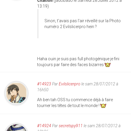
Citation
(jadobado le Samedi 28 Juillet 2012 à
13:19)
Sinon, t'avais pas l'air réveillé sur la Photo
numéro 2 Evilslicerpro hein ?
Haha ouin je suis pas full photogénique je fini
toujours par faire des faces bizarres
#14923
Par
Evilslicerpro
le sam 28/07/2012 à
16h50
Ah ben tah OSS tu commence déjà à faire
tourner les têtes de tout le monde !
#14924
Par
secretspy911
le sam 28/07/2012 à