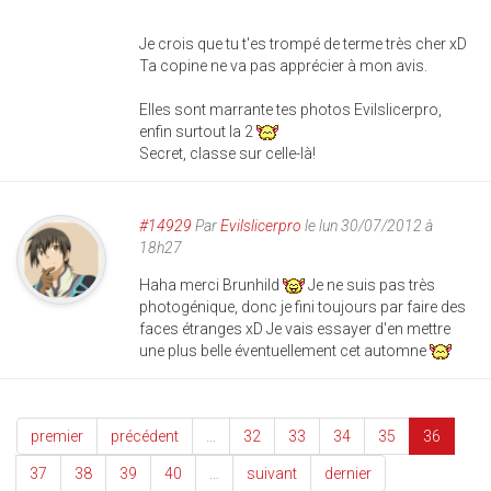
Je crois que tu t'es trompé de terme très cher xD
Ta copine ne va pas apprécier à mon avis.
Elles sont marrante tes photos Evilslicerpro,
enfin surtout la 2
Secret, classe sur celle-là!
#14929
Par
Evilslicerpro
le lun 30/07/2012 à
18h27
Haha merci Brunhild
Je ne suis pas très
photogénique, donc je fini toujours par faire des
faces étranges xD Je vais essayer d'en mettre
une plus belle éventuellement cet automne
premier
précédent
…
32
33
34
35
36
37
38
39
40
…
suivant
dernier