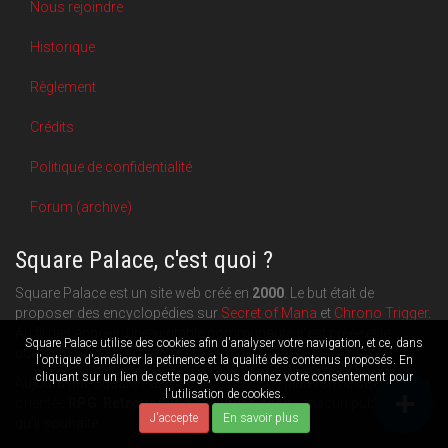
Nous rejoindre
Historique
Règlement
Crédits
Politique de confidentialité
Forum (archive)
Square Palace, c'est quoi ?
Square Palace est un site web créé en
2000
. Le but était de
proposer des encyclopédies sur
Secret of Mana
et
Chrono Trigger
.
Au fil des années, une véritable communauté s'est créée et le
Square Palace utilise des cookies afin d'analyser votre navigation, et ce, dans
contenu du site a pu s'étoffer.
l'optique d'améliorer la petinence et la qualité des contenus proposés. En
cliquant sur un lien de cette page, vous donnez votre consentement pour
Aujourd'hui, Square Palace c'est aussi une plateforme de blogging
l'utilisation de cookies.
orientée
RPG
,
Retrogaming
et
culture geek
: chacun publie ce
J'accepte
En savoir plus
qu'il souhaite.