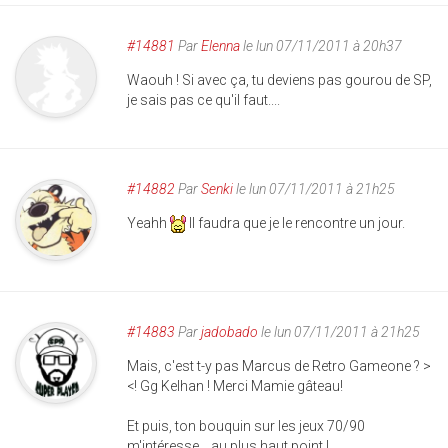
#14881
Par
Elenna
le lun 07/11/2011 à 20h37
Waouh ! Si avec ça, tu deviens pas gourou de SP,
je sais pas ce qu'il faut....
#14882
Par
Senki
le lun 07/11/2011 à 21h25
Yeahh
Il faudra que je le rencontre un jour.
#14883
Par
jadobado
le lun 07/11/2011 à 21h25
Mais, c'est t-y pas Marcus de Retro Gameone ? >
<! Gg Kelhan ! Merci Mamie gâteau!
Et puis, ton bouquin sur les jeux 70/90
m'intéresse... au plus haut point !