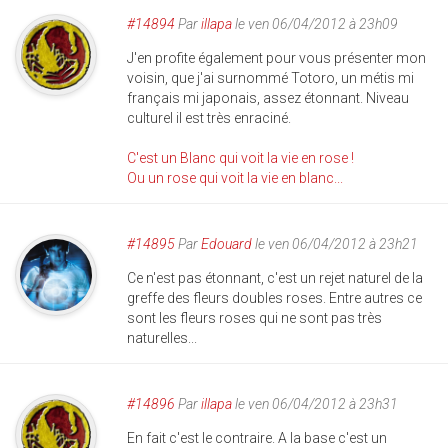
#14894
Par
illapa
le ven 06/04/2012 à 23h09
J'en profite également pour vous présenter mon
voisin, que j'ai surnommé Totoro, un métis mi
français mi japonais, assez étonnant. Niveau
culturel il est très enraciné.
C'est un Blanc qui voit la vie en rose !
Ou un rose qui voit la vie en blanc...
#14895
Par
Edouard
le ven 06/04/2012 à 23h21
Ce n'est pas étonnant, c'est un rejet naturel de la
greffe des fleurs doubles roses. Entre autres ce
sont les fleurs roses qui ne sont pas très
naturelles...
#14896
Par
illapa
le ven 06/04/2012 à 23h31
En fait c'est le contraire. A la base c'est un