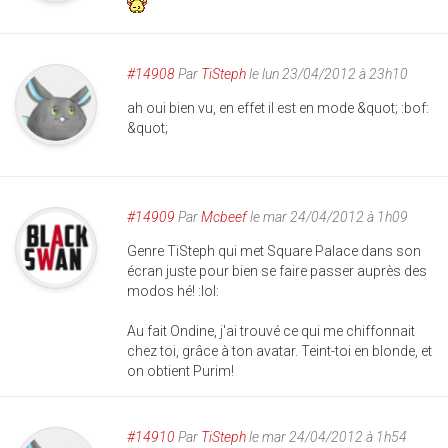
#14908
Par
TiSteph
le lun 23/04/2012 à 23h10
ah oui bien vu, en effet il est en mode &quot; :bof:
&quot;
#14909
Par
Mcbeef
le mar 24/04/2012 à 1h09
Genre TiSteph qui met Square Palace dans son
écran juste pour bien se faire passer auprès des
modos hé! :lol:
Au fait Ondine, j'ai trouvé ce qui me chiffonnait
chez toi, grâce à ton avatar. Teint-toi en blonde, et
on obtient Purim!
#14910
Par
TiSteph
le mar 24/04/2012 à 1h54