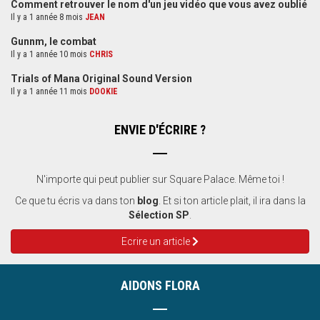
Comment retrouver le nom d'un jeu vidéo que vous avez oublié
Il y a 1 année 8 mois
JEAN
Gunnm, le combat
Il y a 1 année 10 mois
CHRIS
Trials of Mana Original Sound Version
Il y a 1 année 11 mois
DOOKIE
ENVIE D'ÉCRIRE ?
N'importe qui peut publier sur Square Palace. Même toi !
Ce que tu écris va dans ton
blog
. Et si ton article plait, il ira dans la
Sélection SP
.
Ecrire un article
AIDONS FLORA