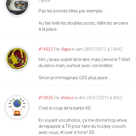
18h06
Pas les bonnes têtes par exemple...
Au fait évite les doubles posts, édite tes anciens
à la place.
#14925
Par
illapa
le sam 28/07/2012 à 19h42
Hm, j'avais oublié de le dire, mais j'envie le T-Shirt
du liervo-man, surtout avec ces linettes.
Sinon je m'imaginais OSS plus jeune....
#14926
Par
lifeless
le dim 29/07/2012 à 4h52
C'est le coup de la barbe XD
En voyant vos photos, ça me donne trop envie
de repasser à TR pour faire du hockey cosom
avec vous, et suer à fond ! XD