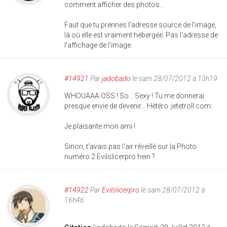
comment afficher des photos...
Faut que tu prennes l'adresse source de l'image,
là où elle est vraiment hébergée. Pas l'adresse de
l'affichage de l'image.
#14921
Par
jadobado
le sam 28/07/2012 à 13h19
WHOUAAA OSS ! So... Sexy ! Tu me donnerai
presque envie de devenir... Hétéro :jetetroll.com:
Je plaisante mon ami !
Sinon, t'avais pas l'air réveillé sur la Photo
numéro 2 Evilslicerpro hein ?
#14922
Par
Evilslicerpro
le sam 28/07/2012 à
16h46