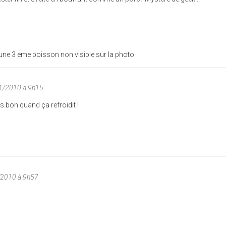
 a une 3 eme boisson non visible sur la photo.
1/2010 à 9h15
as bon quand ça refroidit !
/2010 à 9h57