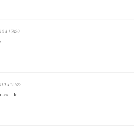
10 à 15h20
x.
010 à 15h22
ssa... :lol: