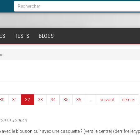
Formulaire
de
Rechercher
recherche
ES
TESTS
BLOGS
pe
30
31
32
33
34
35
36
…
suivant
dernier
9/2010 à 20h49
pe avec le blouson cuir avec une casquette ? (vers le centre) (derrière le ty