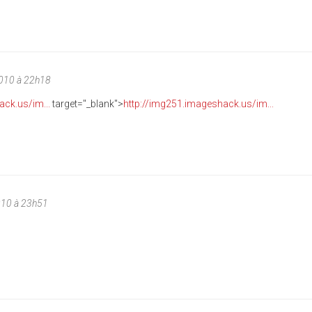
010 à 22h18
ack.us/im...
target="_blank">
http://img251.imageshack.us/im...
010 à 23h51