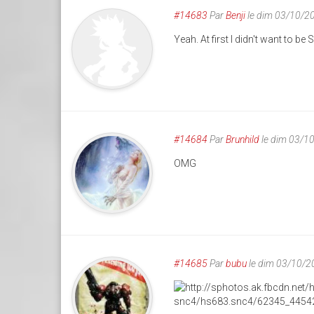
#14683
Par
Benji
le dim 03/10/2
Yeah. At first I didn't want to b
#14684
Par
Brunhild
le dim 03/1
OMG
#14685
Par
bubu
le dim 03/10/2