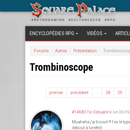
Aller
au
contenu
principal
ENCYCLOPÉDIES RPG
VIDÉOS
ARTICL
Forums
Autres
Présentation
Trombinosco
Trombinoscope
premier
précédent
…
28
29
#14680
Par
Edouard
le lun 06/0
Muahaha j'ai trouvé !!! t'es le ty
debout à lunette)