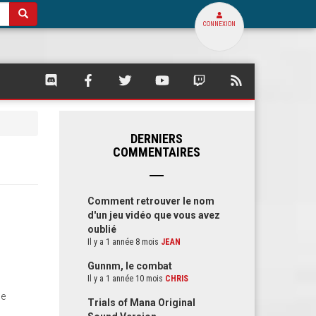
CONNEXION
SQUARE
SQUARE
SQUARE
SQUARE
SQUARE
FLUX
PALACE
PALACE
PALACE
PALACE
PALACE
RSS
SUR
SUR
SUR
SUR
SUR
DE
DISCORD
FACEBOOK
TWITTER
YOUTUBE
TWITCH
SQUARE
PALACE
DERNIERS
COMMENTAIRES
Comment retrouver le nom
d'un jeu vidéo que vous avez
oublié
Il y a 1 année 8 mois
JEAN
Gunnm, le combat
Il y a 1 année 10 mois
CHRIS
pe
Trials of Mana Original