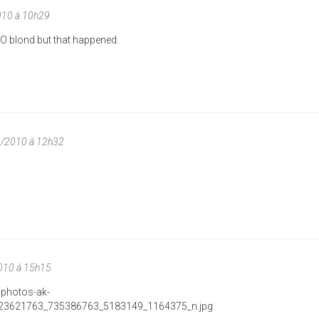
010 à 10h29
e SO blond but that happened.
0/2010 à 12h32
010 à 15h15