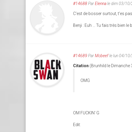
#14688
Par
Elenna
le dim 03/10
C'est de bosser surtout, t'es pas
Benji : Euh ... Tu fais très bien l
#14689
Par
Mcbeef
le lun 04/10
Citation
(Brunhild le Dimanche 
OMG
OM FUCKIN' G
Edit: