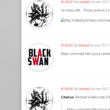
#14692
Par
IenAnKo
le mer 03/1
Un menu IAK... Photo prise le 2
#14693
Par
Mcbeef
le mer 03/1
Mais comment fait-il pour rester
#14694
Par
IenAnKo
le mer 03/1
Citation
(Mcbeef le Mercredi 3
Mais comment fait-il pour re