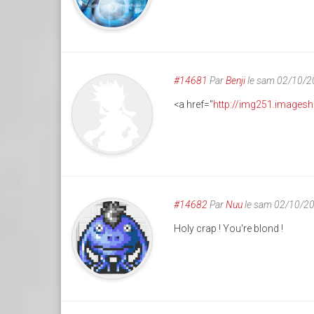
#14681
Par
Benji
le sam 02/10/2
<a href="
http://img251.imagesh
#14682
Par
Nuu
le sam 02/10/2
Holy crap ! You're blond !