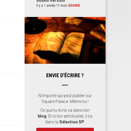
Sound Version
Il y a 1 année 11 mois
DOOKIE
ENVIE D'ÉCRIRE ?
N'importe qui peut publier sur
Square Palace. Même toi !
Ce que tu écris va dans ton
blog
. Et si ton article plait, il ira
dans la
Sélection SP
.