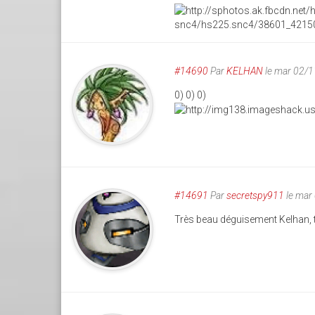
#14690
Par
KELHAN
le mar 02/
0) 0) 0)
#14691
Par
secretspy911
le mar
Très beau déguisement Kelhan, 