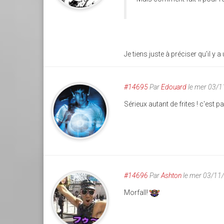
Je tiens juste à préciser qu'il y
#14695
Par
Edouard
le mer 03/1
Sérieux autant de frites ! c'est p
#14696
Par
Ashton
le mer 03/11
Morfall!