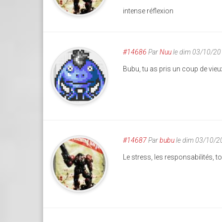
intense réflexion
#14686
Par
Nuu
le dim 03/10/20
Bubu, tu as pris un coup de vieu
#14687
Par
bubu
le dim 03/10/2
Le stress, les responsabilités, tou