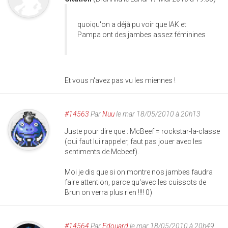
quoiqu'on a déjà pu voir que IAK et
Pampa ont des jambes assez féminines
Et vous n'avez pas vu les miennes !
#14563
Par
Nuu
le mar 18/05/2010 à 20h13
Juste pour dire que : McBeef = rockstar-la-classe
(oui faut lui rappeler, faut pas jouer avec les
sentiments de Mcbeef).
Moi je dis que si on montre nos jambes faudra
faire attention, parce qu'avec les cuissots de
Brun on verra plus rien !!!! 0)
#14564
Par
Edouard
le mar 18/05/2010 à 20h49