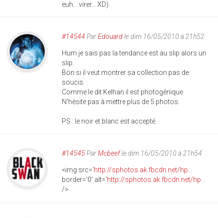
euh... virer... XD)
#14544
Par
Edouard
le dim 16/05/2010 à 21h52
Hum je sais pas la tendance est au slip alors un
slip.
Bon si il veut montrer sa collection pas de
soucis.
Comme le dit Kelhan il est photogénique.
N'hésite pas à mettre plus de 5 photos.
PS : le noir et blanc est accepté.
#14545
Par
Mcbeef
le dim 16/05/2010 à 21h54
<img src='
http://sphotos.ak.fbcdn.net/hp...
border='0' alt='
http://sphotos.ak.fbcdn.net/hp...
/>