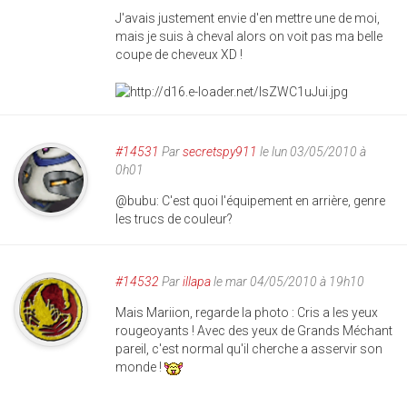
J'avais justement envie d'en mettre une de moi,
mais je suis à cheval alors on voit pas ma belle
coupe de cheveux XD !
#14531
Par
secretspy911
le lun 03/05/2010 à
0h01
@bubu: C'est quoi l'équipement en arrière, genre
les trucs de couleur?
#14532
Par
illapa
le mar 04/05/2010 à 19h10
Mais Mariion, regarde la photo : Cris a les yeux
rougeoyants ! Avec des yeux de Grands Méchant
pareil, c'est normal qu'il cherche a asservir son
monde !