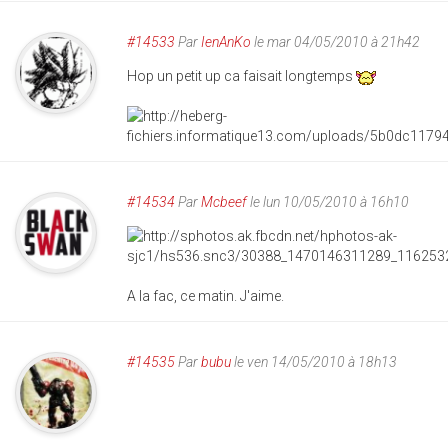
#14533
Par
IenAnKo
le mar 04/05/2010 à 21h42
Hop un petit up ca faisait longtemps
#14534
Par
Mcbeef
le lun 10/05/2010 à 16h10
A la fac, ce matin. J'aime.
#14535
Par
bubu
le ven 14/05/2010 à 18h13