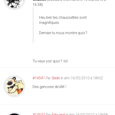
16:58)
Heu ben tes chaussettes sont
magnifiques.
Demain tu nous montre quoi ?
Tu veux voir quoi ? :lol:
#14541
Par
Senki
le dim 16/05/2010 à 18h52
Des gencives de IAK !
#14542
Par
Edouard
le dim 16/05/2010 à 19h58