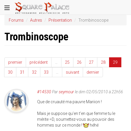
Aller
Toggle
au
contenu
navigation
Forums
Autres
Présentation
Trombinoscope
principal
Trombinoscope
premier
précédent
…
25
26
27
28
29
30
31
32
33
…
suivant
dernier
#14530
Par
seymour
le dim 02/05/2010 à 22h56
Que de cruauté ma pauvre Mariion !
Mais je suppose qu'en t'en que femme tu le
mérite =D, soumettez-vous au pouvoir des
hommes sur ce monde !
héhé