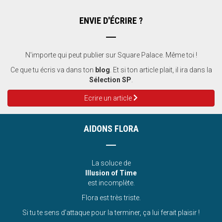
ENVIE D'ÉCRIRE ?
N'importe qui peut publier sur Square Palace. Même toi !
Ce que tu écris va dans ton
blog
. Et si ton article plait, il ira dans la
Sélection SP
.
Ecrire un article
AIDONS FLORA
La soluce de
Illusion of Time
est incomplète.
Flora est très triste.
Si tu te sens d’attaque pour la terminer, ça lui ferait plaisir !