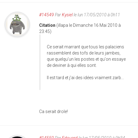
#14549
Par
Kysiel
le lun 17/05/2010 à 0h11
Citation
(illapa le Dimanche 16 Mai 2010 à
23:45)
Ce serait marrant que tous les palaciens
rassemblent des tofs de leurs jambes,
que quelqu'un les postes et qu'on essaye
de deviner à qui elles sont.
Il est tard et j'ai des idées vraiment zarb...
Ca serait drole!
#14550
Par
Edouard
le lun 17/05/2010 à 9h34