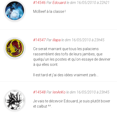
#14546
Par
Edouard
le dim 16/05/2010 à 22h21
McBeef à la classe !
#14547
Par
illapa
le dim 16/05/2010 à 23h45
Ce serait marrant que tous les palaciens
rassemblent des tofs de leurs jambes, que
quelqu'un les postes et qu'on essaye de deviner
à qui elles sont.
Il est tard et j'ai des idées vraiment zarb...
#14548
Par
IenAnKo
le dim 16/05/2010 à 23h45
Je vais te décevoir Edouard, je suis plutôt boxer
et calbut ^^.