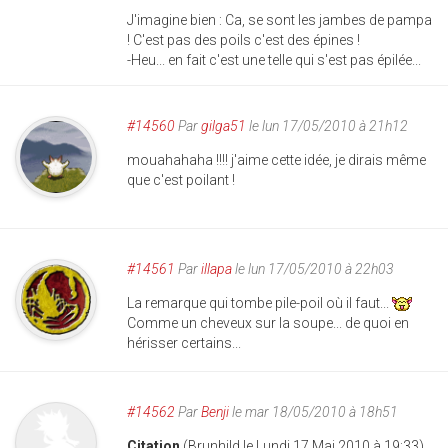
J'imagine bien : Ca, se sont les jambes de pampa
! C'est pas des poils c'est des épines !
-Heu... en fait c'est une telle qui s'est pas épilée...
#14560
Par
gilga51
le lun 17/05/2010 à 21h12
mouahahaha !!!! j'aime cette idée, je dirais même
que c'est poilant !
#14561
Par
illapa
le lun 17/05/2010 à 22h03
La remarque qui tombe pile-poil où il faut...
Comme un cheveux sur la soupe... de quoi en
hérisser certains...
#14562
Par
Benji
le mar 18/05/2010 à 18h51
Citation
(Brunhild le Lundi 17 Mai 2010 à 19:33)