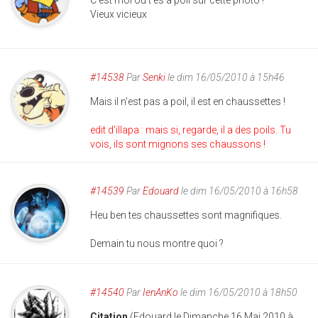
C'est moi ou t'es à poil sur cette photo !
Vieux vicieux
#14538
Par
Senki
le dim 16/05/2010 à 15h46
Mais il n'est pas a poil, il est en chaussettes !
edit d'illapa : mais si, regarde, il a des poils. Tu
vois, ils sont mignons ses chaussons !
#14539
Par
Edouard
le dim 16/05/2010 à 16h58
Heu ben tes chaussettes sont magnifiques.
Demain tu nous montre quoi ?
#14540
Par
IenAnKo
le dim 16/05/2010 à 18h50
Citation
(Edouard le Dimanche 16 Mai 2010 à