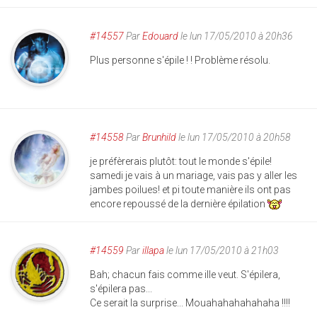
#14557
Par
Edouard
le lun 17/05/2010 à 20h36
Plus personne s'épile ! ! Problème résolu.
#14558
Par
Brunhild
le lun 17/05/2010 à 20h58
je préfèrerais plutôt: tout le monde s'épile!
samedi je vais à un mariage, vais pas y aller les
jambes poilues! et pi toute manière ils ont pas
encore repoussé de la dernière épilation
#14559
Par
illapa
le lun 17/05/2010 à 21h03
Bah; chacun fais comme ille veut. S'épilera,
s'épilera pas...
Ce serait la surprise... Mouahahahahahaha !!!!