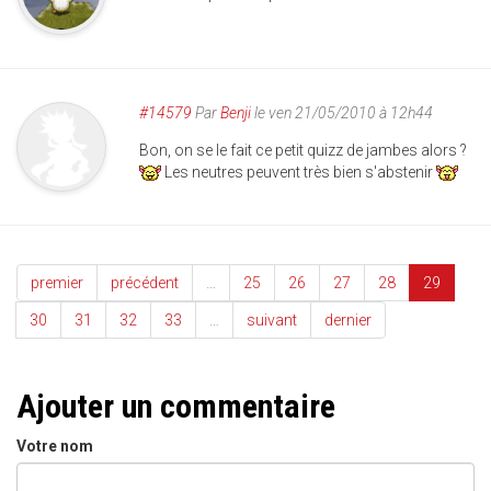
#14579
Par
Benji
le ven 21/05/2010 à 12h44
Bon, on se le fait ce petit quizz de jambes alors ?
Les neutres peuvent très bien s'abstenir
premier
précédent
…
25
26
27
28
29
30
31
32
33
…
suivant
dernier
Ajouter un commentaire
Votre nom