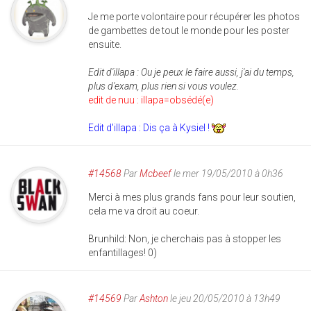
Je me porte volontaire pour récupérer les photos
de gambettes de tout le monde pour les poster
ensuite.
Edit d'illapa : Ou je peux le faire aussi, j'ai du temps,
plus d'exam, plus rien si vous voulez.
edit de nuu : illapa=obsédé(e)
Edit d'illapa : Dis ça à Kysiel !
#14568
Par
Mcbeef
le mer 19/05/2010 à 0h36
Merci à mes plus grands fans pour leur soutien,
cela me va droit au coeur.
Brunhild: Non, je cherchais pas à stopper les
enfantillages! 0)
#14569
Par
Ashton
le jeu 20/05/2010 à 13h49