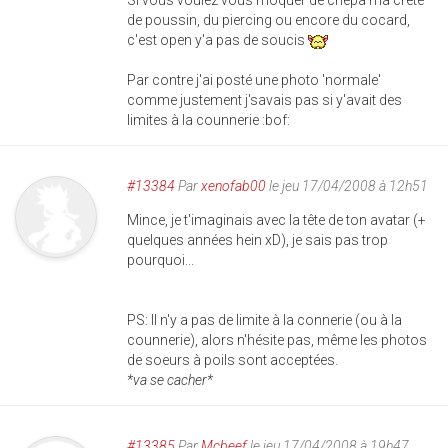
Si vous voulez vous moquer de chépa ma crête
de poussin, du piercing ou encore du cocard,
c'est open y'a pas de soucis
Par contre j'ai posté une photo 'normale'
comme justement j'savais pas si y'avait des
limites à la counnerie :bof:
#13384
Par
xenofab00
le jeu 17/04/2008 à 12h51
Mince, je t'imaginais avec la tête de ton avatar (+
quelques années hein xD), je sais pas trop
pourquoi...
PS: Il n'y a pas de limite à la connerie (ou à la
counnerie), alors n'hésite pas, même les photos
de soeurs à poils sont acceptées.
*va se cacher*
#13385
Par
Mcbeef
le jeu 17/04/2008 à 19h47