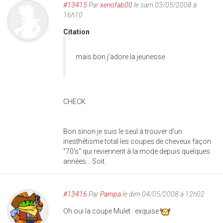
#13415
Par
xenofab00
le sam 03/05/2008 à
16h10
Citation
mais bon j'adore la jeunesse
CHECK.
Bon sinon je suis le seul à trouver d'un
inesthétisme total les coupes de cheveux façon
"70's" qui reviennent à la mode depuis quelques
années... Soit.
#13416
Par
Pampa
le dim 04/05/2008 à 12h02
Oh oui la coupe Mulet : exquise