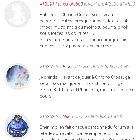
#13391
Par
xenofab00
le ven 18/04/2008 à 14h33
Bah joue à Chrono Cross. Bon niveau
personnalité il est presque aussi vide que Link
(mode muet), mais au moins tu pourra le voir
sous toutes les coutures : D
Si tu veux des images du bonhomme je crois
que j'en ai, je te passerais ça sur msn.
#13392
Par
Brunhild
le ven 18/04/2008 à 14h42
je prends !!!! avant de jouer à Chrono Cross, ça
serait pas mal que je finisse Chrono Trigger,
Seiken 3 et Tales of Phantasia, mes trois jeux en
cours...
#13393
Par
Nuu
le ven 18/04/2008 à 15h25
Bhen moi en fait chaque personne du forum à la
tête de son avatar...par exemple, pour moi
brunhild est un loup ! Comment ça c'est bizarre ?