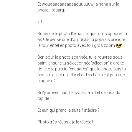
Et wouaaaaaaaaaaaouuuuuw la nana sur la
photo !! :aaarg:
xD
Super cette photo Kelhan, et quel gros appareil tu
as ! Je pense que d'où t'étais tu pouvais prendre
la tour eiffel en photo avec ton gros zoom
Ben pour la photo scannée, tu la rouvres sous
paint, ensuite tu sélectionnée 'sélection' à droite
de l'étoile puis tu "encadres" que la photo puis tu
fais ctrl c, ctrl n, ctrl v et ctrl s et ce n'est pas une
blague xD
Si t'y arrives pas, t'envoies la tof et ce sera du
rapide !
Et euh qui prend la suite ? stàdire ?
Photo très réussie je le répète !