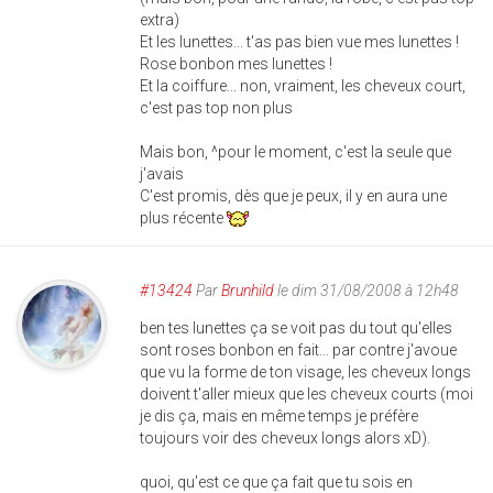
extra)
Et les lunettes... t'as pas bien vue mes lunettes !
Rose bonbon mes lunettes !
Et la coiffure... non, vraiment, les cheveux court,
c'est pas top non plus
Mais bon, ^pour le moment, c'est la seule que
j'avais
C'est promis, dès que je peux, il y en aura une
plus récente
#13424
Par
Brunhild
le dim 31/08/2008 à 12h48
ben tes lunettes ça se voit pas du tout qu'elles
sont roses bonbon en fait... par contre j'avoue
que vu la forme de ton visage, les cheveux longs
doivent t'aller mieux que les cheveux courts (moi
je dis ça, mais en même temps je préfère
toujours voir des cheveux longs alors xD).
quoi, qu'est ce que ça fait que tu sois en