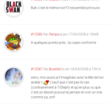
Bah c'est le même non? Il ressemble je trouve.
#13386
Par
Pampa
le jeu 17/04/2008 à 19h48
A quelques points près , la copie conforme
#13387
Par
Brunhild
le ven 18/04/2008 à 13h16
xeno, moi aussi je t'imaginais avec la tête de ton
avatar (
) sauf que c'est pas le cas
(contrairement à TiSteph) et qu'en plus vu que
c'est un dessin je pourrai jamais en voir un vrai
comme ça, snif