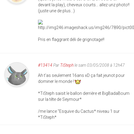
devant la play), cheveux courts... allez unz photo!!
(juste une de plus...)
Pris en flaggrant déli de grignotage!!
#13414
Par
TiSteph
le sam 03/05/2008 à 12h47
Ah t'as seulement 16ans xD ça fait jeunot pour
dominer le monde !
*TiSteph saisit le ballon derrière et BigBadaBoum
sur la tête de Seymour*
/me lance "Esquive du Cactus* niveau 1 sur
*TiSteph*