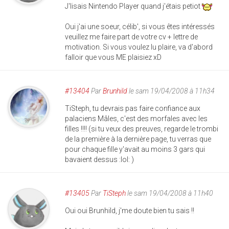
J'lisais Nintendo Player quand j'étais petiot
Oui j'ai une soeur, célib', si vous êtes intéressés
veuillez me faire part de votre cv + lettre de
motivation. Si vous voulez lu plaire, va d'abord
falloir que vous ME plaisiez xD
#13404
Par
Brunhild
le sam 19/04/2008 à 11h34
TiSteph, tu devrais pas faire confiance aux
palaciens Mâles, c'est des morfales avec les
filles !!!! (si tu veux des preuves, regarde le trombi
de la première à la dernière page, tu verras que
pour chaque fille y'avait au moins 3 gars qui
bavaient dessus :lol: )
#13405
Par
TiSteph
le sam 19/04/2008 à 11h40
Oui oui Brunhild, j'me doute bien tu sais !!