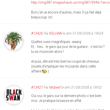
Bon j'en ai encore d'autres, mais 3 ça fait déjà
beaucoup :lol:
#13426
Par
KELHAN
le dim 31/08/2008 à 19h24
Quelles vues magnifiques :aaarg:
Et... heu... le gars qui jour de la guitare... c'est toi ?
tu es musicien alors !
et puis, elle est très bien ta coupe de cheveux...
(inutile d'impliquer les mozards dans cette
affaire
)
#13427
Par
Mcbeef
le dim 31/08/2008 à 19h32
Oui oui, le gars sur la dernière photo c'est bien
moi. Je pratique la basse en effet.