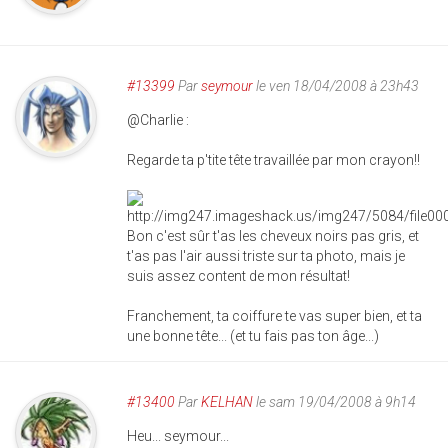
#13399
Par
seymour
le ven 18/04/2008 à 23h43
@Charlie :
Regarde ta p'tite tête travaillée par mon crayon!!
Bon c'est sûr t'as les cheveux noirs pas gris, et
t'as pas l'air aussi triste sur ta photo, mais je
suis assez content de mon résultat!
Franchement, ta coiffure te vas super bien, et ta
une bonne tête... (et tu fais pas ton âge...)
#13400
Par
KELHAN
le sam 19/04/2008 à 9h14
Heu... seymour...