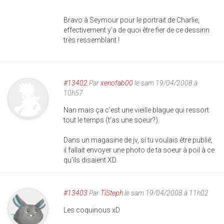
Bravo à Seymour pour le portrait de Charlie,
effectivement y'a de quoi être fier de ce dessinn
très ressemblant !
#13402
Par
xenofab00
le sam 19/04/2008 à
10h57
Nan mais ça c'est une vieille blague qui ressort
tout le temps (t'as une soeur?).
Dans un magasine de jv, si tu voulais être publié,
il fallait envoyer une photo de ta soeur à poil à ce
qu'ils disaient XD.
#13403
Par
TiSteph
le sam 19/04/2008 à 11h02
Les coquinous xD