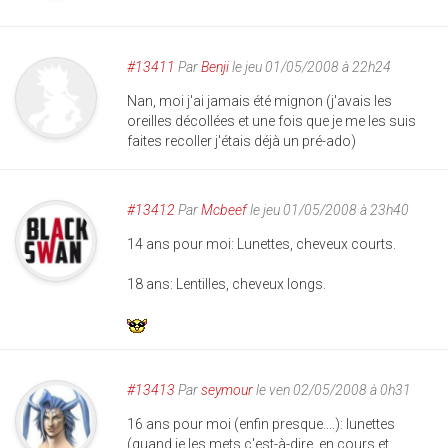
#13411
Par
Benji
le jeu 01/05/2008 à 22h24
Nan, moi j'ai jamais été mignon (j'avais les
oreilles décollées et une fois que je me les suis
faites recoller j'étais déjà un pré-ado)
#13412
Par
Mcbeef
le jeu 01/05/2008 à 23h40
14 ans pour moi: Lunettes, cheveux courts.
18 ans: Lentilles, cheveux longs.
#13413
Par
seymour
le ven 02/05/2008 à 0h31
16 ans pour moi (enfin presque....): lunettes
(quand je les mets c'est-à-dire, en cours et