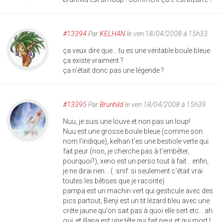
#13394
Par
KELHAN
le ven 18/04/2008 à 15h33
ça veux dire que... tu es une véritable boule bleue
ça existe vraiment ?
ça n'était donc pas une légende ?
#13395
Par
Brunhild
le ven 18/04/2008 à 15h39
Nuu, je suis une louve et non pas un loup!
Nuu est une grosse boule bleue (comme son
nom l'indique), kelhan t'es une bestiole verte qui
fait peur (non, je cherche pas à t'embêter,
pourquoi?), xeno est un perso tout à fait... enfin,
je ne dirai rien... ( :snif: si seulement c'était vrai
toutes les bêtises que je raconte)
pampa est un machin vert qui gesticule avec des
pics partout, Benji est un tit lézard bleu avec une
crète jaune qu'on sait pas à quoi elle sert etc... ah
oui, et illapa est une tête qui fait peur et qui mort !