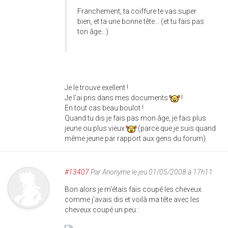
Franchement, ta coiffure te vas super
bien, et ta une bonne tête... (et tu fais pas
ton âge...)
Je le trouve exellent !
Je l'ai pris dans mes documents
!
En tout cas beau boulot !
Quand tu dis je fais pas mon âge, je fais plus
jeune ou plus vieux
(parce que je suis quand
même jeune par rapport aux gens du forum).
#13407
Par
Anonyme
le jeu 01/05/2008 à 17h11
Bon alors je m'étais fais coupé les cheveux
comme j'avais dis et voilà ma tête avec les
cheveux coupé un peu :