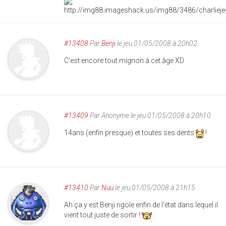
#13408
Par
Benji
le jeu 01/05/2008 à 20h02
C'est encore tout mignon à cet âge XD
#13409
Par
Anonyme
le jeu 01/05/2008 à 20h10
14ans (enfin presque) et toutes ses dents
!
#13410
Par
Nuu
le jeu 01/05/2008 à 21h15
Ah ça y est Benji rigole enfin de l'état dans lequel il
vient tout juste de sortir !