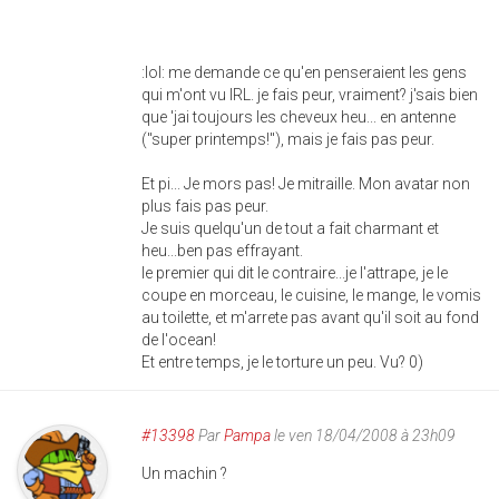
:lol: me demande ce qu'en penseraient les gens
qui m'ont vu IRL. je fais peur, vraiment? j'sais bien
que 'jai toujours les cheveux heu... en antenne
("super printemps!"), mais je fais pas peur.
Et pi... Je mors pas! Je mitraille. Mon avatar non
plus fais pas peur.
Je suis quelqu'un de tout a fait charmant et
heu...ben pas effrayant.
le premier qui dit le contraire...je l'attrape, je le
coupe en morceau, le cuisine, le mange, le vomis
au toilette, et m'arrete pas avant qu'il soit au fond
de l'ocean!
Et entre temps, je le torture un peu. Vu? 0)
#13398
Par
Pampa
le ven 18/04/2008 à 23h09
Un machin ?