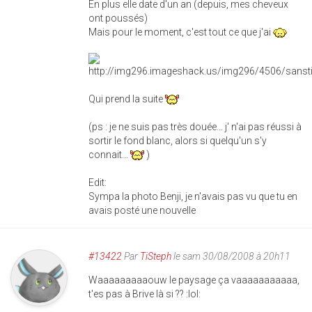
En plus elle date d'un an (depuis, mes cheveux
ont poussés)
Mais pour le moment, c'est tout ce que j'ai
Qui prend la suite
(ps : je ne suis pas très douée... j' n'ai pas réussi à
sortir le fond blanc, alors si quelqu'un s'y
connait...
)
Edit:
Sympa la photo Benji, je n'avais pas vu que tu en
avais posté une nouvelle
#13422
Par
TiSteph
le sam 30/08/2008 à 20h11
Waaaaaaaaaouw le paysage ça vaaaaaaaaaaa,
t'es pas à Brive là si ?? :lol: