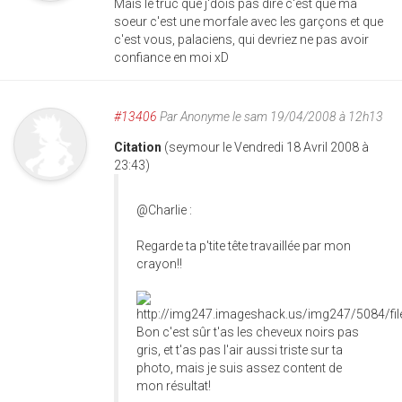
Mais le truc que j'dois pas dire c'est que ma
soeur c'est une morfale avec les garçons et que
c'est vous, palaciens, qui devriez ne pas avoir
confiance en moi xD
#13406
Par
Anonyme
le sam 19/04/2008 à 12h13
Citation
(seymour le Vendredi 18 Avril 2008 à
23:43)
@Charlie :
Regarde ta p'tite tête travaillée par mon
crayon!!
Bon c'est sûr t'as les cheveux noirs pas
gris, et t'as pas l'air aussi triste sur ta
photo, mais je suis assez content de
mon résultat!