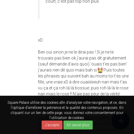
court, c'est pas top non plus
xD
Ben oui sinon je ne le dirai pas ! Si je ne te
trouvais pas bien ok j'aurai pas dit gratuitement
(sauf demande d'avis quoi) 'ouais t'es pas bien'
j'aurais rien dit quoi mais bah si
Puis toutes
les phrases qui suivent bah au moins toi t'es une
fille, une vraie xD à dire ouaiiiiiiieuh nan mais t'as
vu ça et ça roh là là bossue..puis roh là là le rose
nan mais le rose !! N'aie pas peur de la vérité
Kelhan et accepte que des gens te trouvent bien
Square Palace utilise des cookies afin d'analyser votre navigation, et ce, dans
sur la photo, on aurait eu le même âge que je
l'optique d'améliorer la petinence et la qualité des contenus proposés. En
t'aurais draguée, en + trop facile j'aurais placé un
cliquant sur un lien de cette page, vous donnez votre consentement pour
peu de Bernard Werber xD et ouaiiiiiiiiis ma pote !
l'utilisation de cookies.
Et sinon pour rebondir sur ce que dit Brunhild,
J'accepte
En savoir plus
moi perso les tenues de rando sur la gente