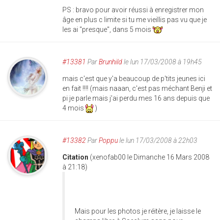
PS : bravo pour avoir réussi à enregistrer mon
âge en plus c limite si tu me vieillis pas vu que je
les ai "presque", dans 5 mois
#13381
Par
Brunhild
le lun 17/03/2008 à 19h45
mais c'est que y'a beaucoup de p'tits jeunes ici
en fait !!!! (mais naaan, c'est pas méchant Benji et
pi je parle mais j'ai perdu mes 16 ans depuis que
4 mois
)
#13382
Par
Poppu
le lun 17/03/2008 à 22h03
Citation
(xenofab00 le Dimanche 16 Mars 2008
à 21:18)
Mais pour les photos je réitère, je laisse le