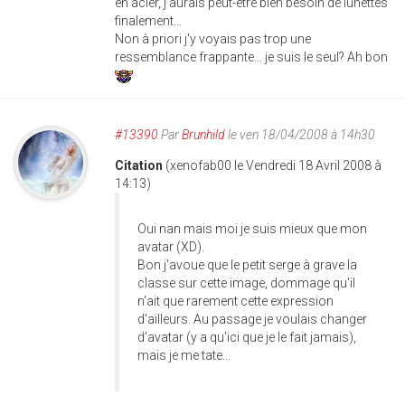
en acier, j'aurais peut-être bien besoin de lunettes
finalement...
Non à priori j'y voyais pas trop une
ressemblance frappante... je suis le seul? Ah bon
#13390
Par
Brunhild
le ven 18/04/2008 à 14h30
Citation
(xenofab00 le Vendredi 18 Avril 2008 à
14:13)
Oui nan mais moi je suis mieux que mon
avatar (XD).
Bon j'avoue que le petit serge à grave la
classe sur cette image, dommage qu'il
n'ait que rarement cette expression
d'ailleurs. Au passage je voulais changer
d'avatar (y a qu'ici que je le fait jamais),
mais je me tate...