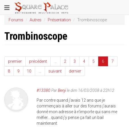
Aller
Toggle
au
contenu
navigation
Forums
Autres
Présentation
Trombinoscope
principal
Trombinoscope
premier
précédent
…
2
3
4
5
6
7
8
9
10
…
suivant
dernier
#13380
Par
Benji
le dim 16/03/2008 à 22h12
Par contre quand j'avais 12 ans que je
commençais à aller sur des forums j'aurais
donné mon adresse à n'importe qui sans me
méfier... quand j'y pense ça fait un bail
maintenant.