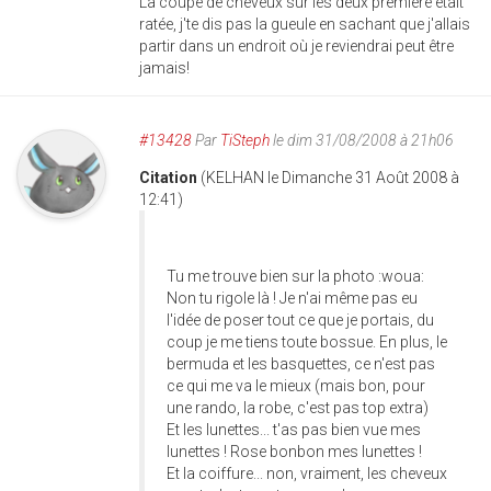
La coupe de cheveux sur les deux première était
ratée, j'te dis pas la gueule en sachant que j'allais
partir dans un endroit où je reviendrai peut être
jamais!
#13428
Par
TiSteph
le dim 31/08/2008 à 21h06
Citation
(KELHAN le Dimanche 31 Août 2008 à
12:41)
Tu me trouve bien sur la photo :woua:
Non tu rigole là ! Je n'ai même pas eu
l'idée de poser tout ce que je portais, du
coup je me tiens toute bossue. En plus, le
bermuda et les basquettes, ce n'est pas
ce qui me va le mieux (mais bon, pour
une rando, la robe, c'est pas top extra)
Et les lunettes... t'as pas bien vue mes
lunettes ! Rose bonbon mes lunettes !
Et la coiffure... non, vraiment, les cheveux