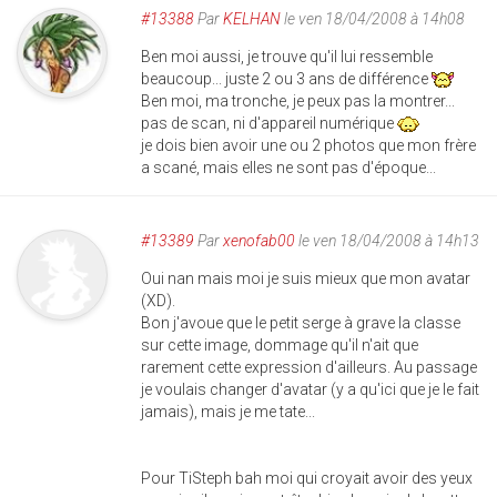
#13388
Par
KELHAN
le ven 18/04/2008 à 14h08
Ben moi aussi, je trouve qu'il lui ressemble
beaucoup... juste 2 ou 3 ans de différence
Ben moi, ma tronche, je peux pas la montrer...
pas de scan, ni d'appareil numérique
je dois bien avoir une ou 2 photos que mon frère
a scané, mais elles ne sont pas d'époque...
#13389
Par
xenofab00
le ven 18/04/2008 à 14h13
Oui nan mais moi je suis mieux que mon avatar
(XD).
Bon j'avoue que le petit serge à grave la classe
sur cette image, dommage qu'il n'ait que
rarement cette expression d'ailleurs. Au passage
je voulais changer d'avatar (y a qu'ici que je le fait
jamais), mais je me tate...
Pour TiSteph bah moi qui croyait avoir des yeux