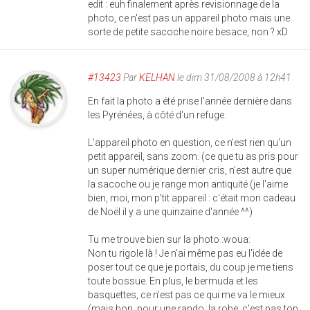
edit : euh finalement après revisionnage de la
photo, ce n'est pas un appareil photo mais une
sorte de petite sacoche noire besace, non ? xD
#13423
Par
KELHAN
le dim 31/08/2008 à 12h41
En fait la photo a été prise l'année dernière dans
les Pyrénées, à côté d'un refuge.
L'appareil photo en question, ce n'est rien qu'un
petit appareil, sans zoom. (ce que tu as pris pour
un super numérique dernier cris, n'est autre que
la sacoche ou je range mon antiquité (je l'aime
bien, moi, mon p'tit appareil : c'était mon cadeau
de Noël il y a une quinzaine d'année ^^)
Tu me trouve bien sur la photo :woua:
Non tu rigole là ! Je n'ai même pas eu l'idée de
poser tout ce que je portais, du coup je me tiens
toute bossue. En plus, le bermuda et les
basquettes, ce n'est pas ce qui me va le mieux
(mais bon, pour une rando, la robe, c'est pas top