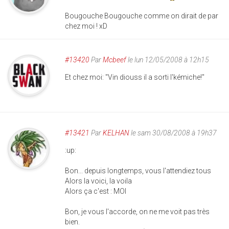
Bougouche Bougouche comme on dirait de par
chez moi ! xD
#13420
Par
Mcbeef
le lun 12/05/2008 à 12h15
Et chez moi: "Vin diouss il a sorti l'kémiche!"
#13421
Par
KELHAN
le sam 30/08/2008 à 19h37
:up:
Bon... depuis longtemps, vous l'attendiez tous
Alors la voici, la voila
Alors ça c'est : MOI
Bon, je vous l'accorde, on ne me voit pas très
bien.