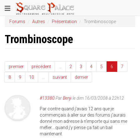
Aller
Toggle
au
contenu
navigation
Forums
Autres
Présentation
Trombinoscope
principal
Trombinoscope
premier
précédent
…
2
3
4
5
6
7
8
9
10
…
suivant
dernier
#13380
Par
Benji
le dim 16/03/2008 à 22h12
Par contre quand j'avais 12 ans que je
commençais à aller sur des forums j'aurais
donné mon adresse à n'importe qui sans me
méfier... quand j'y pense ça fait un bail
maintenant.