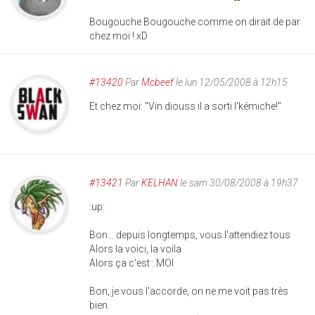
Bougouche Bougouche comme on dirait de par
chez moi ! xD
#13420
Par
Mcbeef
le lun 12/05/2008 à 12h15
Et chez moi: "Vin diouss il a sorti l'kémiche!"
#13421
Par
KELHAN
le sam 30/08/2008 à 19h37
:up:
Bon... depuis longtemps, vous l'attendiez tous
Alors la voici, la voila
Alors ça c'est : MOI
Bon, je vous l'accorde, on ne me voit pas très
bien.