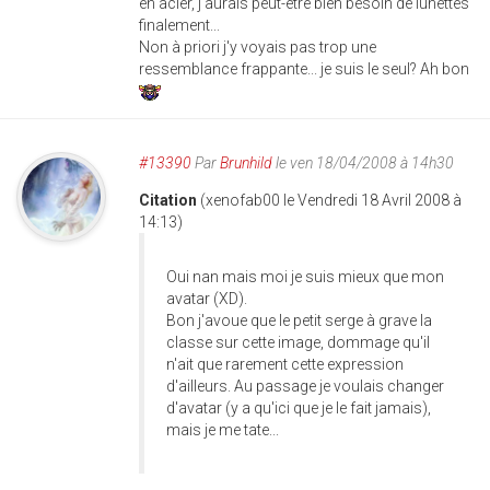
en acier, j'aurais peut-être bien besoin de lunettes
finalement...
Non à priori j'y voyais pas trop une
ressemblance frappante... je suis le seul? Ah bon
#13390
Par
Brunhild
le ven 18/04/2008 à 14h30
Citation
(xenofab00 le Vendredi 18 Avril 2008 à
14:13)
Oui nan mais moi je suis mieux que mon
avatar (XD).
Bon j'avoue que le petit serge à grave la
classe sur cette image, dommage qu'il
n'ait que rarement cette expression
d'ailleurs. Au passage je voulais changer
d'avatar (y a qu'ici que je le fait jamais),
mais je me tate...