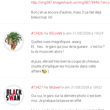
Bon j'en ai encore d'autres, mais 3 ça fait déjà
beaucoup :lol:
#13426
Par
KELHAN
le dim 31/08/2008 à 19h24
Quelles vues magnifiques :aaarg:
Et... heu... le gars qui jour de la guitare... c'est toi ?
tu es musicien alors !
et puis, elle est très bien ta coupe de cheveux...
(inutile d'impliquer les mozards dans cette
affaire
)
#13427
Par
Mcbeef
le dim 31/08/2008 à 19h32
Oui oui, le gars sur la dernière photo c'est bien
moi. Je pratique la basse en effet.