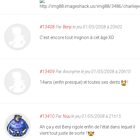
#13408
Par
Benji
le jeu 01/05/2008 à 20h02
C'est encore tout mignon à cet âge XD
#13409
Par
Anonyme
le jeu 01/05/2008 à 20h10
14ans (enfin presque) et toutes ses dents
!
#13410
Par
Nuu
le jeu 01/05/2008 à 21h15
Ah ça y est Benji rigole enfin de l'état dans lequel il
vient tout juste de sortir !