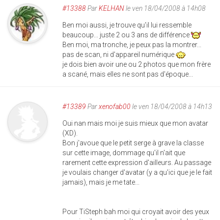
#13388
Par
KELHAN
le ven 18/04/2008 à 14h08
Ben moi aussi, je trouve qu'il lui ressemble
beaucoup... juste 2 ou 3 ans de différence
Ben moi, ma tronche, je peux pas la montrer...
pas de scan, ni d'appareil numérique
je dois bien avoir une ou 2 photos que mon frère
a scané, mais elles ne sont pas d'époque...
#13389
Par
xenofab00
le ven 18/04/2008 à 14h13
Oui nan mais moi je suis mieux que mon avatar
(XD).
Bon j'avoue que le petit serge à grave la classe
sur cette image, dommage qu'il n'ait que
rarement cette expression d'ailleurs. Au passage
je voulais changer d'avatar (y a qu'ici que je le fait
jamais), mais je me tate...
Pour TiSteph bah moi qui croyait avoir des yeux