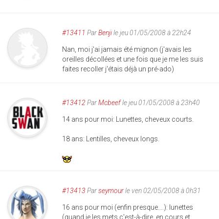
#13411
Par
Benji
le jeu 01/05/2008 à 22h24
Nan, moi j'ai jamais été mignon (j'avais les
oreilles décollées et une fois que je me les suis
faites recoller j'étais déjà un pré-ado)
#13412
Par
Mcbeef
le jeu 01/05/2008 à 23h40
14 ans pour moi: Lunettes, cheveux courts.
18 ans: Lentilles, cheveux longs.
#13413
Par
seymour
le ven 02/05/2008 à 0h31
16 ans pour moi (enfin presque....): lunettes
(quand je les mets c'est-à-dire, en cours et