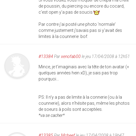
Si vous voulez vous moquer de chépa ma crête
de poussin, du piercing ou encore du cocard,
c'est open y'a pas de soucis
Par contre j'ai posté une photo 'normale'
comme justement j'savais pas si y'avait des
limites à la counnerie :bof:
#13384
Par
xenofab00
le jeu 17/04/2008 à 12h51
Mince, je t'imaginais avec la tête de ton avatar (+
quelques années hein xD), je sais pas trop
pourquoi...
PS: Il n'y a pas de limite à la connerie (ou à la
counnerie), alors n'hésite pas, même les photos
de soeurs à poils sont acceptées.
*va se cacher*
#13385
Par
Mcbeef
le jeu 17/04/2008 à 19h47