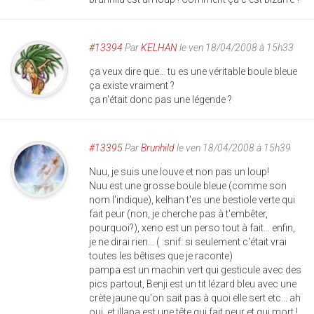
#13394
Par
KELHAN
le ven 18/04/2008 à 15h33
ça veux dire que... tu es une véritable boule bleue
ça existe vraiment ?
ça n'était donc pas une légende ?
#13395
Par
Brunhild
le ven 18/04/2008 à 15h39
Nuu, je suis une louve et non pas un loup!
Nuu est une grosse boule bleue (comme son
nom l'indique), kelhan t'es une bestiole verte qui
fait peur (non, je cherche pas à t'embêter,
pourquoi?), xeno est un perso tout à fait... enfin,
je ne dirai rien... ( :snif: si seulement c'était vrai
toutes les bêtises que je raconte)
pampa est un machin vert qui gesticule avec des
pics partout, Benji est un tit lézard bleu avec une
crète jaune qu'on sait pas à quoi elle sert etc... ah
oui, et illapa est une tête qui fait peur et qui mort !