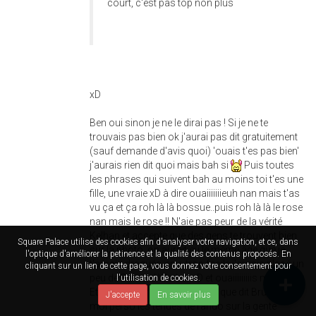
court, c'est pas top non plus
xD
Ben oui sinon je ne le dirai pas ! Si je ne te
trouvais pas bien ok j'aurai pas dit gratuitement
(sauf demande d'avis quoi) 'ouais t'es pas bien'
j'aurais rien dit quoi mais bah si
Puis toutes
les phrases qui suivent bah au moins toi t'es une
fille, une vraie xD à dire ouaiiiiiiieuh nan mais t'as
vu ça et ça roh là là bossue..puis roh là là le rose
nan mais le rose !! N'aie pas peur de la vérité
Kelhan et accepte que des gens te trouvent bien
Square Palace utilise des cookies afin d'analyser votre navigation, et ce, dans
sur la photo, on aurait eu le même âge que je
l'optique d'améliorer la petinence et la qualité des contenus proposés. En
t'aurais draguée, en + trop facile j'aurais placé un
cliquant sur un lien de cette page, vous donnez votre consentement pour
peu de Bernard Werber xD et ouaiiiiiiiiis ma pote !
l'utilisation de cookies.
Et sinon pour rebondir sur ce que dit Brunhild,
J'accepte
En savoir plus
moi perso les tenues de rando sur la gente