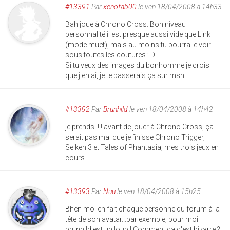
#13391
Par
xenofab00
le ven 18/04/2008 à 14h33
Bah joue à Chrono Cross. Bon niveau
personnalité il est presque aussi vide que Link
(mode muet), mais au moins tu pourra le voir
sous toutes les coutures : D
Si tu veux des images du bonhomme je crois
que j'en ai, je te passerais ça sur msn.
#13392
Par
Brunhild
le ven 18/04/2008 à 14h42
je prends !!!! avant de jouer à Chrono Cross, ça
serait pas mal que je finisse Chrono Trigger,
Seiken 3 et Tales of Phantasia, mes trois jeux en
cours...
#13393
Par
Nuu
le ven 18/04/2008 à 15h25
Bhen moi en fait chaque personne du forum à la
tête de son avatar...par exemple, pour moi
brunhild est un loup ! Comment ça c'est bizarre ?