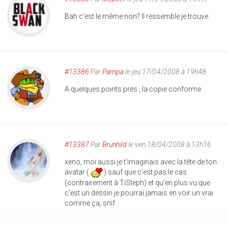
Bah c'est le même non? Il ressemble je trouve.
#13386
Par
Pampa
le jeu 17/04/2008 à 19h48
A quelques points près , la copie conforme
#13387
Par
Brunhild
le ven 18/04/2008 à 13h16
xeno, moi aussi je t'imaginais avec la tête de ton
avatar (
) sauf que c'est pas le cas
(contrairement à TiSteph) et qu'en plus vu que
c'est un dessin je pourrai jamais en voir un vrai
comme ça, snif