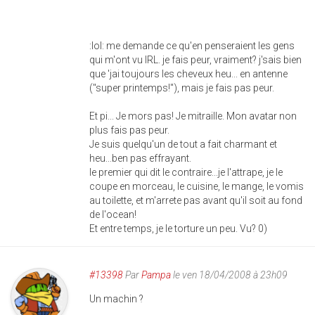
:lol: me demande ce qu'en penseraient les gens
qui m'ont vu IRL. je fais peur, vraiment? j'sais bien
que 'jai toujours les cheveux heu... en antenne
("super printemps!"), mais je fais pas peur.
Et pi... Je mors pas! Je mitraille. Mon avatar non
plus fais pas peur.
Je suis quelqu'un de tout a fait charmant et
heu...ben pas effrayant.
le premier qui dit le contraire...je l'attrape, je le
coupe en morceau, le cuisine, le mange, le vomis
au toilette, et m'arrete pas avant qu'il soit au fond
de l'ocean!
Et entre temps, je le torture un peu. Vu? 0)
#13398
Par
Pampa
le ven 18/04/2008 à 23h09
Un machin ?