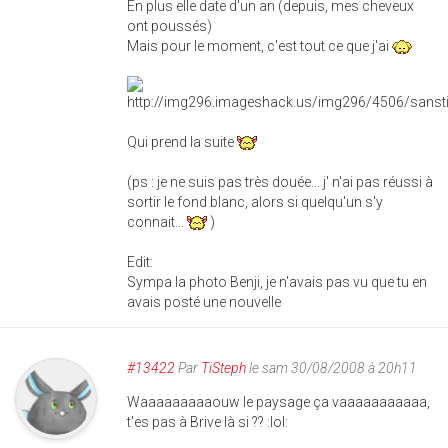
En plus elle date d'un an (depuis, mes cheveux
ont poussés)
Mais pour le moment, c'est tout ce que j'ai
Qui prend la suite
(ps : je ne suis pas très douée... j' n'ai pas réussi à
sortir le fond blanc, alors si quelqu'un s'y
connait...
)
Edit:
Sympa la photo Benji, je n'avais pas vu que tu en
avais posté une nouvelle
#13422
Par
TiSteph
le sam 30/08/2008 à 20h11
Waaaaaaaaaouw le paysage ça vaaaaaaaaaaa,
t'es pas à Brive là si ?? :lol: