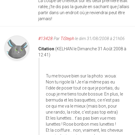
La coupe de cheveux sur les deux première était
ratée, j'te dis pas la gueule en sachant que j'allais
partir dans un endroit où je reviendrai peut être
jamais!
#13428
Par
TiSteph
le dim 31/08/2008 à 21h06
Citation
(KELHAN le Dimanche 31 Août 2008 à
12:41)
Tu me trouve bien sur la photo :woua:
Non tu rigole là ! Je n'ai même pas eu
l'idée de poser tout ce que je portais, du
coup je me tiens toute bossue. En plus, le
bermuda et les basquettes, ce n'est pas
ce qui me va le mieux (mais bon, pour
une rando, la robe, c'est pas top extra)
Et les lunettes... t'as pas bien vue mes
lunettes ! Rose bonbon mes lunettes !
Et la coiffure... non, vraiment, les cheveux