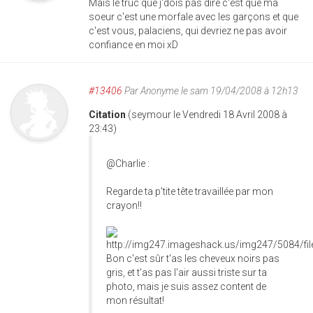
Mais le truc que j'dois pas dire c'est que ma
soeur c'est une morfale avec les garçons et que
c'est vous, palaciens, qui devriez ne pas avoir
confiance en moi xD
#13406
Par
Anonyme
le sam 19/04/2008 à 12h13
Citation
(seymour le Vendredi 18 Avril 2008 à
23:43)
@Charlie :
Regarde ta p'tite tête travaillée par mon
crayon!!
Bon c'est sûr t'as les cheveux noirs pas
gris, et t'as pas l'air aussi triste sur ta
photo, mais je suis assez content de
mon résultat!