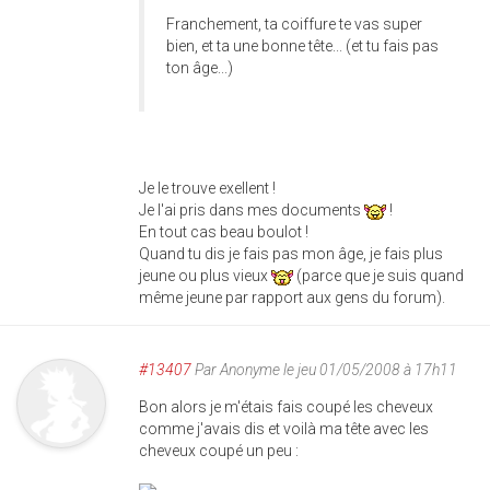
Franchement, ta coiffure te vas super
bien, et ta une bonne tête... (et tu fais pas
ton âge...)
Je le trouve exellent !
Je l'ai pris dans mes documents
!
En tout cas beau boulot !
Quand tu dis je fais pas mon âge, je fais plus
jeune ou plus vieux
(parce que je suis quand
même jeune par rapport aux gens du forum).
#13407
Par
Anonyme
le jeu 01/05/2008 à 17h11
Bon alors je m'étais fais coupé les cheveux
comme j'avais dis et voilà ma tête avec les
cheveux coupé un peu :