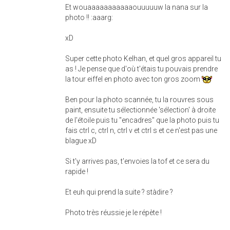
Et wouaaaaaaaaaaaouuuuuw la nana sur la
photo !! :aaarg:
xD
Super cette photo Kelhan, et quel gros appareil tu
as ! Je pense que d'où t'étais tu pouvais prendre
la tour eiffel en photo avec ton gros zoom
Ben pour la photo scannée, tu la rouvres sous
paint, ensuite tu sélectionnée 'sélection' à droite
de l'étoile puis tu "encadres" que la photo puis tu
fais ctrl c, ctrl n, ctrl v et ctrl s et ce n'est pas une
blague xD
Si t'y arrives pas, t'envoies la tof et ce sera du
rapide !
Et euh qui prend la suite ? stàdire ?
Photo très réussie je le répète !