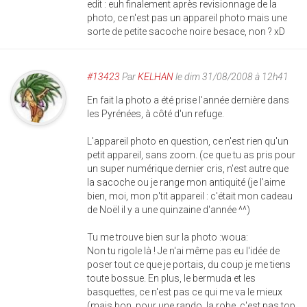
edit : euh finalement après revisionnage de la
photo, ce n'est pas un appareil photo mais une
sorte de petite sacoche noire besace, non ? xD
#13423
Par
KELHAN
le dim 31/08/2008 à 12h41
En fait la photo a été prise l'année dernière dans
les Pyrénées, à côté d'un refuge.
L'appareil photo en question, ce n'est rien qu'un
petit appareil, sans zoom. (ce que tu as pris pour
un super numérique dernier cris, n'est autre que
la sacoche ou je range mon antiquité (je l'aime
bien, moi, mon p'tit appareil : c'était mon cadeau
de Noël il y a une quinzaine d'année ^^)
Tu me trouve bien sur la photo :woua:
Non tu rigole là ! Je n'ai même pas eu l'idée de
poser tout ce que je portais, du coup je me tiens
toute bossue. En plus, le bermuda et les
basquettes, ce n'est pas ce qui me va le mieux
(mais bon, pour une rando, la robe, c'est pas top