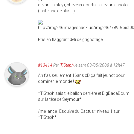
devant la play), cheveux courts... allez unz photo!!
(juste une de plus...)
Pris en flaggrant déli de grignotage!!
#13414
Par
TiSteph
le sam 03/05/2008 à 12h47
Ah t'as seulement 16ans xD ça fait jeunot pour
dominer le monde !
*TiSteph saisit le ballon derrière et BigBadaBoum
sur la tête de Seymour*
/me lance "Esquive du Cactus* niveau 1 sur
*TiSteph*