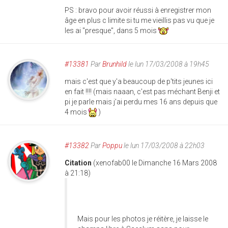
PS : bravo pour avoir réussi à enregistrer mon
âge en plus c limite si tu me vieillis pas vu que je
les ai "presque", dans 5 mois
#13381
Par
Brunhild
le lun 17/03/2008 à 19h45
mais c'est que y'a beaucoup de p'tits jeunes ici
en fait !!!! (mais naaan, c'est pas méchant Benji et
pi je parle mais j'ai perdu mes 16 ans depuis que
4 mois
)
#13382
Par
Poppu
le lun 17/03/2008 à 22h03
Citation
(xenofab00 le Dimanche 16 Mars 2008
à 21:18)
Mais pour les photos je réitère, je laisse le