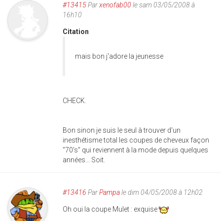
#13415
Par
xenofab00
le sam 03/05/2008 à
16h10
Citation
mais bon j'adore la jeunesse
CHECK.
Bon sinon je suis le seul à trouver d'un
inesthétisme total les coupes de cheveux façon
"70's" qui reviennent à la mode depuis quelques
années... Soit.
#13416
Par
Pampa
le dim 04/05/2008 à 12h02
Oh oui la coupe Mulet : exquise