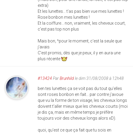
extra)
Et les lunettes... t'as pas bien vue mes lunettes !
Rose bonbon mes lunettes !
Et la coiffure... non, vraiment, les cheveux court,
c'est pas top non plus
Mais bon, ^pour le moment, c'est la seule que
j'avais
C'est promis, dès que je peux, il y en aura une
plus récente
#13424
Par
Brunhild
le dim 31/08/2008 à 12h48
ben tes lunettes ça se voit pas du tout qu'elles
sont roses bonbon en fait... par contre j'avoue
que vu la forme de ton visage, les cheveux longs
doivent t'aller mieux que les cheveux courts (moi
je dis ça, mais en même temps je préfère
toujours voir des cheveux longs alors xD).
quoi, qu'est ce que ça fait que tu sois en