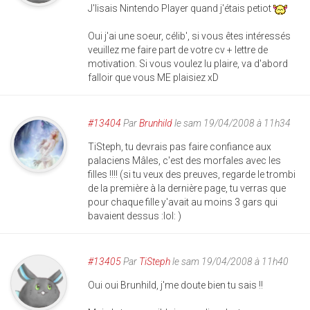
J'lisais Nintendo Player quand j'étais petiot
Oui j'ai une soeur, célib', si vous êtes intéressés
veuillez me faire part de votre cv + lettre de
motivation. Si vous voulez lu plaire, va d'abord
falloir que vous ME plaisiez xD
#13404
Par
Brunhild
le sam 19/04/2008 à 11h34
TiSteph, tu devrais pas faire confiance aux
palaciens Mâles, c'est des morfales avec les
filles !!!! (si tu veux des preuves, regarde le trombi
de la première à la dernière page, tu verras que
pour chaque fille y'avait au moins 3 gars qui
bavaient dessus :lol: )
#13405
Par
TiSteph
le sam 19/04/2008 à 11h40
Oui oui Brunhild, j'me doute bien tu sais !!