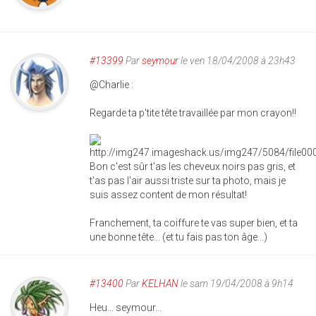
#13399
Par
seymour
le ven 18/04/2008 à 23h43
@Charlie :
Regarde ta p'tite tête travaillée par mon crayon!!
Bon c'est sûr t'as les cheveux noirs pas gris, et
t'as pas l'air aussi triste sur ta photo, mais je
suis assez content de mon résultat!
Franchement, ta coiffure te vas super bien, et ta
une bonne tête... (et tu fais pas ton âge...)
#13400
Par
KELHAN
le sam 19/04/2008 à 9h14
Heu... seymour...