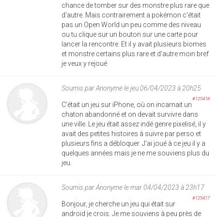
chance de tomber sur des monstre plus rare que
d'autre. Mais contrairement a pokémon c'était
pas un Open World un peu comme des niveau
ou tu clique sur un bouton sur une carte pour
lancer la rencontre. Et il y avait plusieurs biomes
et monstre certains plus rare et d'autre moin bref
je veux y rejoué
Soumis par
Anonyme
le jeu 06/04/2023 à 20h25
#125418
C’était un jeu sur iPhone, où on incarnait un
chaton abandonné et on devait survivre dans
une ville. Le jeu était assez indé genre pixelisé, il y
avait des petites histoires à suivre par perso et
plusieurs fins a débloquer. J’ai joué à ce jeu il y a
quelques années mais je ne me souviens plus du
jeu.
Soumis par
Anonyme
le mar 04/04/2023 à 23h17
#125417
Bonjour, je cherche un jeu qui était sur
androïd je crois. Je me souviens à peu près de