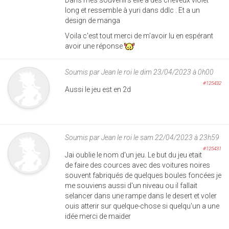
long et ressemble à yuri dans ddlc . Et a un
design de manga
Voila c'est tout merci de m'avoir lu en espérant
avoir une réponse
Soumis par
Jean le roi
le dim 23/04/2023 à 0h00
#125432
Aussi le jeu est en 2d
Soumis par
Jean le roi
le sam 22/04/2023 à 23h59
#125431
Jai oublie le nom d'un jeu. Le but du jeu etait
de faire des cources avec des voitures noires
souvent fabriqués de quelques boules foncées je
me souviens aussi d'un niveau ou il fallait
selancer dans une rampe dans le desert et voler
ouis atterir sur quelque-chose si quelqu'un a une
idée merci de maider