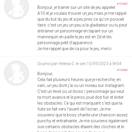
#125462
Bonjour, je trainer sur un site de jeu appeler
A10 et je voulais trouver un jeu mais je me rappel
que du but du jeu et a peu pres ce qu'on pouvait
faire: c'est un jeu un peu a la gladiateur ou tu peut
entrainer un personnage en tapant sur un
mannequin en paille le jeu est en 2d et les
personnage petit d'apparence.
Je me rappel que de ca pour le jeu, merci
Soumis par
Helena G.
le ven 15/09/2023 à 9h54
#125460
Bonjour,
Cela fait plusieurs heures que je recherche, en
vain, un jeu dont j'ai vu un niveau sur instagram.
C'est un level où un boss / personnage qui veut
ta mort avance et le perso joué doit fuir et éviter
les obstacles. Ce qui est marquant c'est que la
fuite se fait vers l'avant de l'ecran. Je me
souviens que le boss chante une chanson assez
punchy et entraînante. Je me souviens également
sue certains obstacles étaient des cloches et le