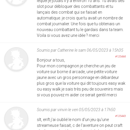
lequel je jouais il y a environ 10 ans. Tu avais des
slot pour débloquer des combattants et tu
lançais des combat qui se faisait en
automatique. je crois que tu avait un nombre de
combat journalier. Une fois que tu obtenais un
nouveau combattant tu le gardais dans ta team.
Voila si vous avez une idée ? merci
Soumis par
Catherine
le sam 06/05/2023 à 15h35
#125444
Bonjour a tous,
Pour mon compagnon je cherche un jeu de
voiture sur borne d arcade, une petite voiture
jaune avec un gros personnage en débardeur
plus gros que la voiture qui dit toujours easy wak
ou easy walk je sais très peu de souvenirs mais
si vous pouvez m aider ce serait gentil merci
Soumis par
vinvin
le ven 05/05/2023 à 17h50
#125443
slt, enft j'ai oublié le nom d'un jeu qu'une
streameuse faisait, c de l'aventure on peut craft