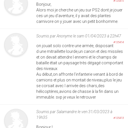
#125415
Bonjour,
Alors moi je cherche un jeu sur PS2 dont je jouer
ces un jeu d’aventure, il y avait des plantes
carnivore on y jouer avec un petit bonhomme.
Soumis par
Anonyme
le sam 01/04/2023 à 22h47
#125414
on jouait solo contre une armée, disposant
d une mitraillette lourde,un canon et des missiles
et on devait attendre l ennemi et le champs de
bataille était un paysage très dégagé comportant
des niveaux
Au début,on affronte l’infanterie venant à bord de
camions et plus on montait de niveau,plus le jeu
se corsait avec l arrivée des chars,des
hélicoptères,avions de chasse à la fin dans un
immeuble. svp je veux le retrouver
Soumis par
Salamandre
le ven 31/03/2023 à
19h35
#125413
Bonjour !