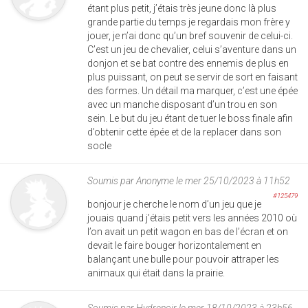
étant plus petit, j’étais très jeune donc là plus
grande partie du temps je regardais mon frère y
jouer, je n’ai donc qu’un bref souvenir de celui-ci.
C’est un jeu de chevalier, celui s’aventure dans un
donjon et se bat contre des ennemis de plus en
plus puissant, on peut se servir de sort en faisant
des formes. Un détail ma marquer, c’est une épée
avec un manche disposant d’un trou en son
sein. Le but du jeu étant de tuer le boss finale afin
d’obtenir cette épée et de la replacer dans son
socle
Soumis par
Anonyme
le mer 25/10/2023 à 11h52
#125479
bonjour je cherche le nom d’un jeu que je
jouais quand j’étais petit vers les années 2010 où
l’on avait un petit wagon en bas de l’écran et on
devait le faire bouger horizontalement en
balançant une bulle pour pouvoir attraper les
animaux qui était dans la prairie.
Soumis par
Hydrenoir
le mer 18/10/2023 à 23h56