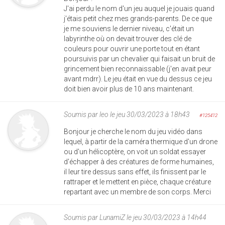
J'ai perdu le nom d'un jeu auquel je jouais quand
j'étais petit chez mes grands-parents. De ce que
je me souviens le dernier niveau, c'était un
labyrinthe où on devait trouver des clé de
couleurs pour ouvrir une porte tout en étant
poursuivis par un chevalier qui faisait un bruit de
grincement bien reconnaissable (j'en avait peur
avant mdrr). Le jeu était en vue du dessus ce jeu
doit bien avoir plus de 10 ans maintenant.
Soumis par
leo
le jeu 30/03/2023 à 18h43
#125412
Bonjour je cherche le nom du jeu vidéo dans
lequel, à partir de la caméra thermique d'un drone
ou d'un hélicoptère, on voit un soldat essayer
d'échapper à des créatures de forme humaines,
il leur tire dessus sans effet, ils finissent par le
rattraper et le mettent en pièce, chaque créature
repartant avec un membre de son corps. Merci
Soumis par
LunamiZ
le jeu 30/03/2023 à 14h44