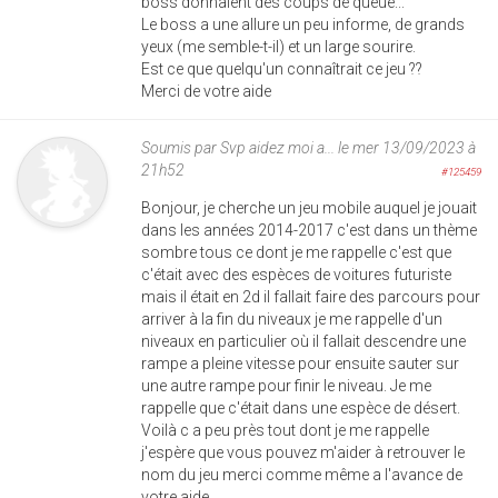
boss donnaient des coups de queue...
Le boss a une allure un peu informe, de grands
yeux (me semble-t-il) et un large sourire.
Est ce que quelqu'un connaîtrait ce jeu ??
Merci de votre aide
Soumis par
Svp aidez moi a...
le mer 13/09/2023 à
21h52
#125459
Bonjour, je cherche un jeu mobile auquel je jouait
dans les années 2014-2017 c'est dans un thème
sombre tous ce dont je me rappelle c'est que
c'était avec des espèces de voitures futuriste
mais il était en 2d il fallait faire des parcours pour
arriver à la fin du niveaux je me rappelle d'un
niveaux en particulier où il fallait descendre une
rampe a pleine vitesse pour ensuite sauter sur
une autre rampe pour finir le niveau. Je me
rappelle que c'était dans une espèce de désert.
Voilà c a peu près tout dont je me rappelle
j'espère que vous pouvez m'aider à retrouver le
nom du jeu merci comme même a l'avance de
votre aide.