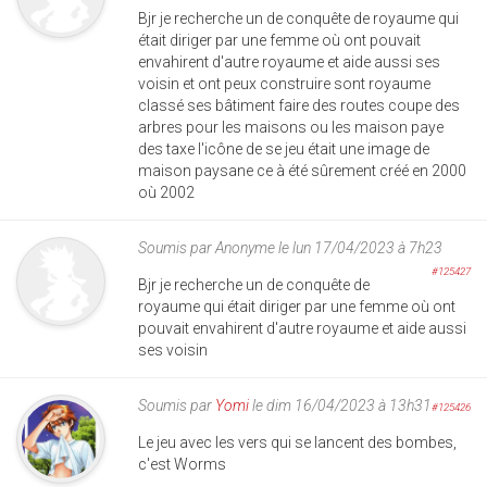
Bjr je recherche un de conquête de royaume qui
était diriger par une femme où ont pouvait
envahirent d'autre royaume et aide aussi ses
voisin et ont peux construire sont royaume
classé ses bâtiment faire des routes coupe des
arbres pour les maisons ou les maison paye
des taxe l'icône de se jeu était une image de
maison paysane ce à été sûrement créé en 2000
où 2002
Soumis par
Anonyme
le lun 17/04/2023 à 7h23
#125427
Bjr je recherche un de conquête de
royaume qui était diriger par une femme où ont
pouvait envahirent d'autre royaume et aide aussi
ses voisin
Soumis par
Yomi
le dim 16/04/2023 à 13h31
#125426
Le jeu avec les vers qui se lancent des bombes,
c'est Worms