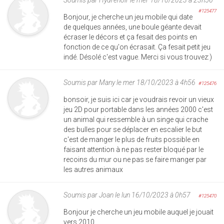
#125477
Bonjour, je cherche un jeu mobile qui date
de quelques années, une boule géante devait
écraser le décors et ça fesait des points en
fonction de ce qu'on écrasait. Ça fesait petit jeu
indé. Désolé c'est vague. Merci si vous trouvez:)
Soumis par
Many
le mer 18/10/2023 à 4h56
#125476
bonsoir, je suis ici car je voudrais revoir un vieux
jeu 2D pour portable dans les années 2000 c'est
un animal qui ressemble à un singe qui crache
des bulles pour se déplacer en escalier le but
c'est de manger le plus de fruits possible en
faisant attention à ne pas rester bloqué par le
recoins du mur ou ne pas se faire manger par
les autres animaux
Soumis par
Joan
le lun 16/10/2023 à 0h57
#125470
Bonjour je cherche un jeu mobile auquel je jouait
vers 2010