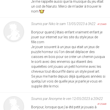
Je me rappelle aussi que la musique du jeu était
un ost de Naruto. Merci de m’aider à trouver le
nom
Soumis par
Niko
le sam 13/05/2023 à 3h22
#125449
Bonjour quand j'étais enfant vraiment enfant je
jouer sur internet sur les site du style jeux de
fille.com
Je jouer souvent à un jeux qui etait un jeux de
puzzle horreur où l'on devait déplacer des
caisses en bois pour se créer un chemin jusqua
le sorti avec des ennemis qui étaient des
squelettes ont jouais un petit homme avec les
cheveux tout ébouriffé dans un style pixel art.
Se jeux me hante depuis déjà quelques années si
quelqu'un vois de quelle jeux je parle je vous en
supplie dite le moi.
Soumis par
Anonyme
le ven 12/05/2023 à 20h22
#125448
Bonjour, lorsque que j’ai été petit je jouais à