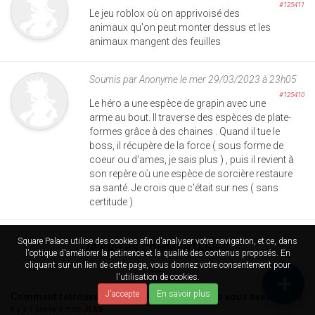
#125411
Le jeu roblox où on apprivoisé des
animaux qu'on peut monter dessus et les
animaux mangent des feuilles
Soumis par
Anonyme
le mer 29/03/2023 à 23h05
#125410
Le héro a une espèce de grapin avec une
arme au bout. Il traverse des espèces de plate-
formes grâce à des chaines . Quand il tue le
boss, il récupère de la force ( sous forme de
coeur ou d'ames, je sais plus ) , puis il revient à
son repère où une espèce de sorcière restaure
sa santé. Je crois que c'était sur nes ( sans
certitude )
Square Palace utilise des cookies afin d'analyser votre navigation, et ce, dans
DERNIERS COMMENTAIRES
l'optique d'améliorer la petinence et la qualité des contenus proposés. En
cliquant sur un lien de cette page, vous donnez votre consentement pour
l'utilisation de cookies.
J'accepte
En savoir plus
Comment retrouver le nom d'un jeu vidéo que vous avez oublié
Il y a 1 année 8 mois
JEAN