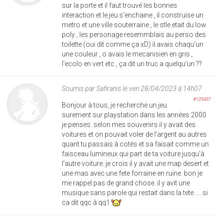
sur la porte et il faut trouvé les bonnes
interaction et le jeu s'enchaine , il construise un
metro et une ville souterraine , le stle etait du low
poly , les personage resemmblais au perso des
toilette (oui dit comme ça xD) il avais chaqu'un
une couleur , o avais le mecanisien en gris ,
l'ecolo en vert etc , ça dit un truc a quelqu'un ??
Soumis par
Safiranis
le ven 28/04/2023 à 14h07
#125437
Bonjour à tous, je recherche un jeu
surement sur playstation dans les années 2000
je penses. selon mes souvenirs il y avait des
voitures et on pouvait voler de l'argent au autres
quant tu passais à cotés et sa faisait comme un
faisceau lumineux qui part de ta voiture jusqu'à
l'autre voiture. je crois il y avait une map desert et
une mas avec une fete forraine en ruine. bon je
me rappel pas de grand chose. il y avit une
musique sans parole qui restait dans la tete .... si
ca dit qqc à qq1