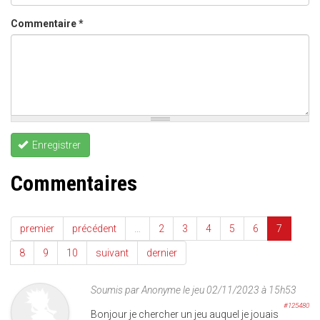
Commentaire
*
Enregistrer
Commentaires
premier
précédent
…
2
3
4
5
6
7
8
9
10
suivant
dernier
Soumis par
Anonyme
le jeu 02/11/2023 à 15h53
#125480
Bonjour je chercher un jeu auquel je jouais