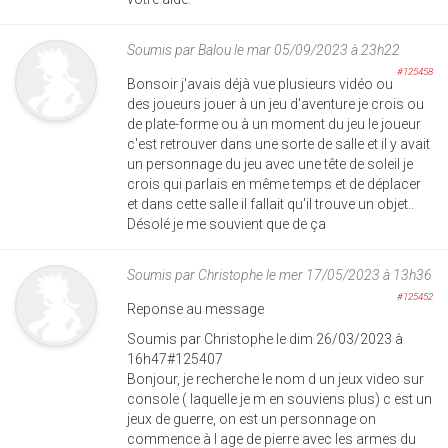
Soumis par
Balou
le mar 05/09/2023 à 23h22
#125458
Bonsoir j'avais déjà vue plusieurs vidéo ou
des joueurs jouer à un jeu d'aventure je crois ou
de plate-forme ou à un moment du jeu le joueur
c'est retrouver dans une sorte de salle et il y avait
un personnage du jeu avec une tête de soleil je
crois qui parlais en même temps et de déplacer
et dans cette salle il fallait qu'il trouve un objet..
Désolé je me souvient que de ça
Soumis par
Christophe
le mer 17/05/2023 à 13h36
#125452
Reponse au message
Soumis par Christophe le dim 26/03/2023 à
16h47#125407
Bonjour, je recherche le nom d un jeux video sur
console ( laquelle je m en souviens plus) c est un
jeux de guerre, on est un personnage on
commence à l age de pierre avec les armes du