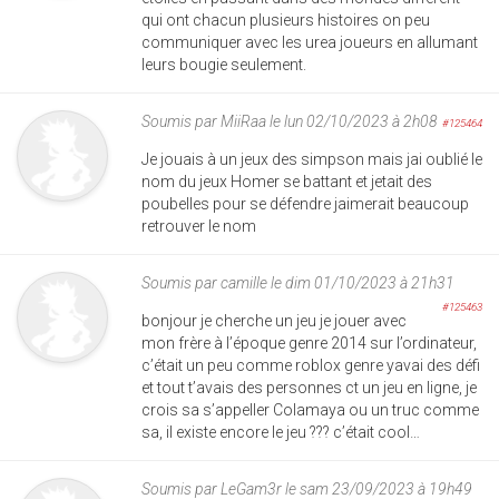
qui ont chacun plusieurs histoires on peu
communiquer avec les urea joueurs en allumant
leurs bougie seulement.
Soumis par
MiiRaa
le lun 02/10/2023 à 2h08
#125464
Je jouais à un jeux des simpson mais jai oublié le
nom du jeux Homer se battant et jetait des
poubelles pour se défendre jaimerait beaucoup
retrouver le nom
Soumis par
camille
le dim 01/10/2023 à 21h31
#125463
bonjour je cherche un jeu je jouer avec
mon frère à l’époque genre 2014 sur l’ordinateur,
c’était un peu comme roblox genre yavai des défi
et tout t’avais des personnes ct un jeu en ligne, je
crois sa s’appeller Colamaya ou un truc comme
sa, il existe encore le jeu ??? c’était cool…
Soumis par
LeGam3r
le sam 23/09/2023 à 19h49