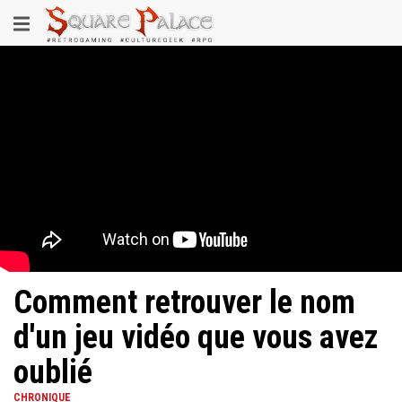
Aller
Toggle
au
contenu
navigation
principal
Comment retrouver le nom
d'un jeu vidéo que vous avez
oublié
CHRONIQUE