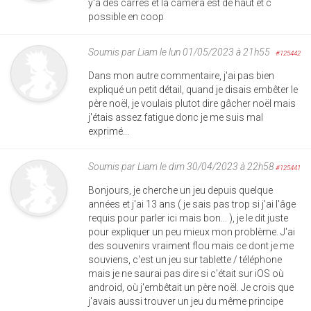
y'a des carrés et la caméra est de haut et c
possible en coop
Soumis par
Liam
le lun 01/05/2023 à 21h55
#125442
Dans mon autre commentaire, j'ai pas bien
expliqué un petit détail, quand je disais embêter le
père noël, je voulais plutot dire gâcher noël mais
j'étais assez fatigue donc je me suis mal
exprimé...
Soumis par
Liam
le dim 30/04/2023 à 22h58
#125441
Bonjours, je cherche un jeu depuis quelque
années et j'ai 13 ans ( je sais pas trop si j'ai l'âge
requis pour parler ici mais bon... ), je le dit juste
pour expliquer un peu mieux mon problème. J'ai
des souvenirs vraiment flou mais ce dont je me
souviens, c'est un jeu sur tablette / téléphone
mais je ne saurai pas dire si c'était sur iOS où
android, où j'embêtait un père noël. Je crois que
j'avais aussi trouver un jeu du même principe