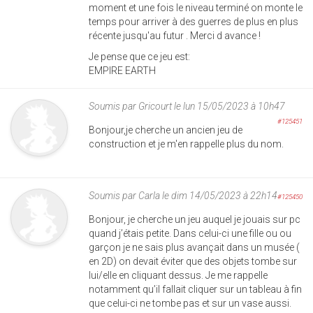
moment et une fois le niveau terminé on monte le
temps pour arriver à des guerres de plus en plus
récente jusqu'au futur . Merci d avance !
Je pense que ce jeu est:
EMPIRE EARTH
Soumis par
Gricourt
le lun 15/05/2023 à 10h47
#125451
Bonjour,je cherche un ancien jeu de
construction et je m'en rappelle plus du nom.
Soumis par
Carla
le dim 14/05/2023 à 22h14
#125450
Bonjour, je cherche un jeu auquel je jouais sur pc
quand j’étais petite. Dans celui-ci une fille ou ou
garçon je ne sais plus avançait dans un musée (
en 2D) on devait éviter que des objets tombe sur
lui/elle en cliquant dessus. Je me rappelle
notamment qu’il fallait cliquer sur un tableau à fin
que celui-ci ne tombe pas et sur un vase aussi.