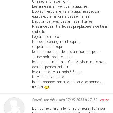
Une seule ligne de front.
Les ennemis arrivent par la gauche.
L'objectif est d'aller vers la gauche avec ton
équipe et d'atteindre la base ennemie.
Des combat avec des armes militaires
Présence de mitrailleuses pré-placées à certains
endroits.
Le jeu est en solo.
Pas de téléchargement requis.
on peut s'accroupir
les bot revienne au bout d un moment pour
freiner notre progression
les bot ressemble a se Gun Mayhem mais avec
des équipement militaire
le jeu date d il y au moin 6-5 ans
il n y pas de véhicule
bonne chance mm si je sais que personne va
trouver
Soumis par
fab
le dim 07/05/2023 à 17h52
#125446
Bonjour, je cherche le nom d'un jeu en ligne sur