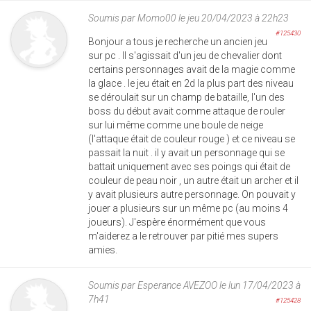
Soumis par
Momo00
le jeu 20/04/2023 à 22h23
#125430
Bonjour a tous je recherche un ancien jeu
sur pc . Il s'agissait d'un jeu de chevalier dont
certains personnages avait de la magie comme
la glace . le jeu était en 2d la plus part des niveau
se déroulait sur un champ de bataille, l'un des
boss du début avait comme attaque de rouler
sur lui même comme une boule de neige
(l'attaque était de couleur rouge ) et ce niveau se
passait la nuit . il y avait un personnage qui se
battait uniquement avec ses poings qui était de
couleur de peau noir , un autre était un archer et il
y avait plusieurs autre personnage. On pouvait y
jouer a plusieurs sur un même pc (au moins 4
joueurs). J'espère énormément que vous
m'aiderez a le retrouver par pitié mes supers
amies.
Soumis par
Esperance AVEZOO
le lun 17/04/2023 à
7h41
#125428