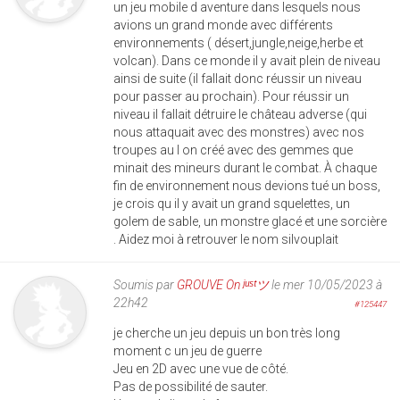
un jeu mobile d aventure dans lesquels nous
avions un grand monde avec différents
environnements ( désert,jungle,neige,herbe et
volcan). Dans ce monde il y avait plein de niveau
ainsi de suite (il fallait donc réussir un niveau
pour passer au prochain). Pour réussir un
niveau il fallait détruire le château adverse (qui
nous attaquait avec des monstres) avec nos
troupes au l on créé avec des gemmes que
minait des mineurs durant le combat. À chaque
fin de environnement nous devions tué un boss,
je crois qu il y avait un grand squelettes, un
golem de sable, un monstre glacé et une sorcière
. Aidez moi à retrouver le nom silvouplait
Soumis par
GROUVE On ʲᵘˢᵗツ
le mer 10/05/2023 à
22h42
#125447
je cherche un jeu depuis un bon très long
moment c un jeu de guerre
Jeu en 2D avec une vue de côté.
Pas de possibilité de sauter.