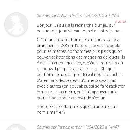
Soumis par
Automn
le dim 16/04/2023 à 13h28
#125425
Bonjour ! Je suis a la recherche d'un jeu sur
pc auquel je jouais beaucoup étant plus jeune...
C'était un gros bonhomme sans bras blanc a
brancher en USB sur l'ordi qui servait de socle
pour les mêmes bonhommes plus petits qu'on
pouvait acheter dans des magasins de jouets, ils
étaient interchangeables, et c'était un univers où
on pouvait pimper sa maison ect... Chaque
bonhomme au design différent nous permettait
d'aller dans des zones qu'on ne pouvait pas
avec d'autres (on pouvait aussi se faire racketter
je me souviens mdrrr, et fallait appuyer sur la
barre espace pour essayer de s'enfuir)
Bref, c'est très flou, mais quelqu'un aurait un
nom a me filer ?
Soumis par
Pamela
le mar 11/04/2023 à 14h47