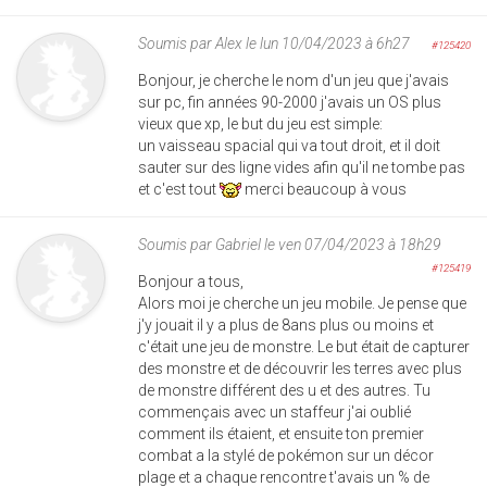
Soumis par
Alex
le lun 10/04/2023 à 6h27
#125420
Bonjour, je cherche le nom d'un jeu que j'avais
sur pc, fin années 90-2000 j'avais un OS plus
vieux que xp, le but du jeu est simple:
un vaisseau spacial qui va tout droit, et il doit
sauter sur des ligne vides afin qu'il ne tombe pas
et c'est tout
merci beaucoup à vous
Soumis par
Gabriel
le ven 07/04/2023 à 18h29
#125419
Bonjour a tous,
Alors moi je cherche un jeu mobile. Je pense que
j'y jouait il y a plus de 8ans plus ou moins et
c'était une jeu de monstre. Le but était de capturer
des monstre et de découvrir les terres avec plus
de monstre différent des u et des autres. Tu
commençais avec un staffeur j'ai oublié
comment ils étaient, et ensuite ton premier
combat a la stylé de pokémon sur un décor
plage et a chaque rencontre t'avais un % de