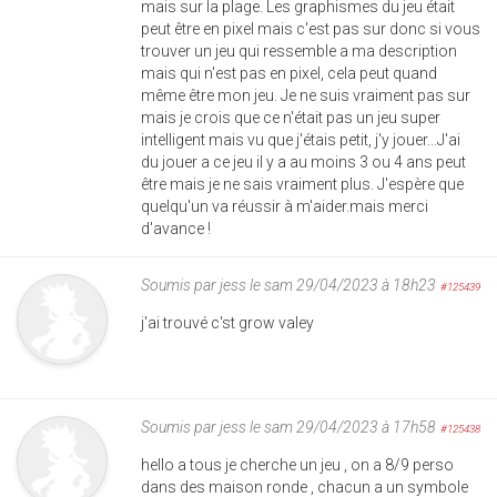
mais sur la plage. Les graphismes du jeu était
peut être en pixel mais c'est pas sur donc si vous
trouver un jeu qui ressemble a ma description
mais qui n'est pas en pixel, cela peut quand
même être mon jeu. Je ne suis vraiment pas sur
mais je crois que ce n'était pas un jeu super
intelligent mais vu que j'étais petit, j'y jouer...J'ai
du jouer a ce jeu il y a au moins 3 ou 4 ans peut
être mais je ne sais vraiment plus. J'espère que
quelqu'un va réussir à m'aider.mais merci
d'avance !
Soumis par
jess
le sam 29/04/2023 à 18h23
#125439
j'ai trouvé c'st grow valey
Soumis par
jess
le sam 29/04/2023 à 17h58
#125438
hello a tous je cherche un jeu , on a 8/9 perso
dans des maison ronde , chacun a un symbole