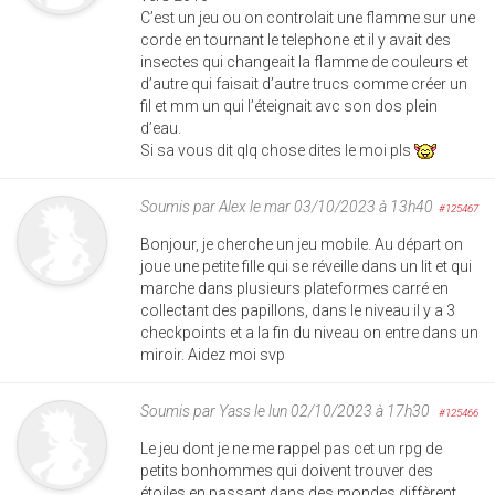
C’est un jeu ou on controlait une flamme sur une
corde en tournant le telephone et il y avait des
insectes qui changeait la flamme de couleurs et
d’autre qui faisait d’autre trucs comme créer un
fil et mm un qui l’éteignait avc son dos plein
d’eau.
Si sa vous dit qlq chose dites le moi pls
Soumis par
Alex
le mar 03/10/2023 à 13h40
#125467
Bonjour, je cherche un jeu mobile. Au départ on
joue une petite fille qui se réveille dans un lit et qui
marche dans plusieurs plateformes carré en
collectant des papillons, dans le niveau il y a 3
checkpoints et a la fin du niveau on entre dans un
miroir. Aidez moi svp
Soumis par
Yass
le lun 02/10/2023 à 17h30
#125466
Le jeu dont je ne me rappel pas cet un rpg de
petits bonhommes qui doivent trouver des
étoiles en passant dans des mondes diffèrent