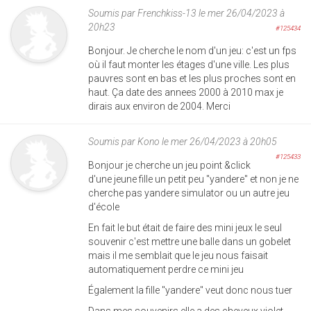
Soumis par
Frenchkiss-13
le mer 26/04/2023 à
20h23
#125434
Bonjour. Je cherche le nom d'un jeu: c'est un fps
où il faut monter les étages d'une ville. Les plus
pauvres sont en bas et les plus proches sont en
haut. Ça date des annees 2000 à 2010 max je
dirais aux environ de 2004. Merci
Soumis par
Kono
le mer 26/04/2023 à 20h05
#125433
Bonjour je cherche un jeu point &click
d'une jeune fille un petit peu "yandere" et non je ne
cherche pas yandere simulator ou un autre jeu
d'école
En fait le but était de faire des mini jeux le seul
souvenir c'est mettre une balle dans un gobelet
mais il me semblait que le jeu nous faisait
automatiquement perdre ce mini jeu
Également la fille "yandere" veut donc nous tuer
Dans mes souvenirs elle a des cheveux violet