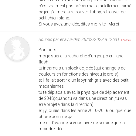
c'est vraiment pas précis mais j'ai tellement aimé
ce jeu, j'aimerais retrouver Tobby, retrouver ce
petit chien blanc.
Si vous avez une idée, dites moi vite ! Merci
Soumis par
ehav
le dim 26/02/2023 à 12h31
#125381
Bonjours
moi je suis a la recherche d'un jeu pc en ligne
flash
tu incarnais un block de jelée (qui changais de
couleurs en fonctions des niveau je crois)
et il fallait sortir d'un labyrinth gris avec des petit
mecanismes
tu te déplacais avec la physique de déplacement
de 2048(quand tu va dans une direction ,tu vas
etre projeté dans la direction)
et j'y jouais dans les anné 2010-2016 ou quel que
chose comme ça
merci d'avance si vous avez ne seraice que la
moindre idée