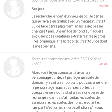
Soumis par
Guillaume
le lun 23/01/2023 à 21h34
#125355
Bonjour
Je recherche le nom d'un vieu jeu pc. Je pense
que je l'avais eu gratuit avec un magazin. C'était
vu de face genre plateform, mais le décors ne
changeait pas. Une image de fond sur laquelle
évoluaient des créatures extraterrestres je crois.
Très organique. Il fallit récolter. C'est tout ce dont
je me souviens.
Soumis par
aider moi svp
le dim 22/01/2023 à
16h33
#125354
Alors voilà le jeu consistait à avoir un
personnage qui devait protéger un sorte de
donjon il y avait un shop ou tu pouvais améliorer
le personnage mais aussi ses sortes de
coéquipier cela consistait à avoir une barre de
recharge 2 camps s'affrontait les sortes de
samourai et les sortes de monstre volant et
rampant c'est un jeu microsoft store s'il vous