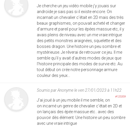
Je cherche un jeu vidéo mobile j’y jouais sur
androïde je sais pas si il existe encore. On
incarnait un chevalier c’était en 2D mais des très
beaux graphismes, on pouvait acheté et changer
d’armure et pareil pour les épées massue etc, il y
avais pleins de niveau avec un me vraie intrigue
des petits monstres araignées, squelette et des
bosses dragon. Une histoire un peu sombre et
mystérieuse. Je rêverai de retrouver ce jeu. Il me
semble qu’il y avait d’autres modes de jeux que
l’histoire principale des modes de survie etc. Au
tout début on crée notre personnage armure
couleur des yeux…
Soumis par
Anonyme
le ven 27/01/2023 à 11h22
#125359
J’ai joué à un jeu mobile il me semble, on
on incarné un genre de chevalier c’était en 2D et
on lançais des épée massue etc.. avec des
pouvoir dès élément. Une histoire un peu sombre
avec une vraie intrigue