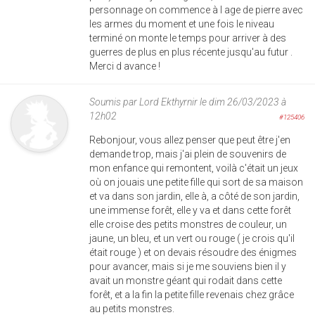
personnage on commence à l age de pierre avec
les armes du moment et une fois le niveau
terminé on monte le temps pour arriver à des
guerres de plus en plus récente jusqu'au futur .
Merci d avance !
Soumis par
Lord Ekthyrnir
le dim 26/03/2023 à
12h02
#125406
Rebonjour, vous allez penser que peut être j'en
demande trop, mais j'ai plein de souvenirs de
mon enfance qui remontent, voilà c'était un jeux
où on jouais une petite fille qui sort de sa maison
et va dans son jardin, elle à, a côté de son jardin,
une immense forêt, elle y va et dans cette forêt
elle croise des petits monstres de couleur, un
jaune, un bleu, et un vert ou rouge ( je crois qu'il
était rouge ) et on devais résoudre des énigmes
pour avancer, mais si je me souviens bien il y
avait un monstre géant qui rodait dans cette
forêt, et a la fin la petite fille revenais chez grâce
au petits monstres.