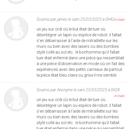
Soumis par
james
le sam 25/03/2023 à 0h42
#125403
un jeu sur ordi où le but était de tuer où
désintégrer un lapin ou espèce de robot. il fallait
s’en débarrasser à l’aide de mitraillette sur les
murs ou bien avec des lasers ou des bombes
stylé collé au sol etc.. le bonhomme qu’il fallait
tuer était enfermé dans une pièce qui ressemblait
à une pièce d’observation en mode où on fait des
expériences avec des petits carreaux de partout.
la pièce était bleu claire ou grise il me semble
Soumis par
Anonyme
le sam 25/03/2023 à 0h28
#125402
un jeu sur ordi où le but était de tuer où
désintégrer un lapin ou espèce de robot. il fallait
s’en débarrasser à l’aide de mitraillette sur les
murs ou bien avec des lasers ou des bombes
stylé collé au sol etc.. le bonhomme qu’il fallait
tuer était enfermé dans une pièce qui ressemblait