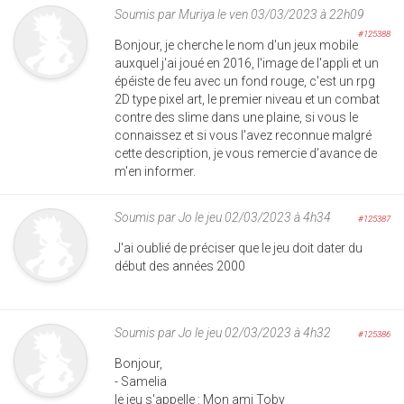
Soumis par
Muriya
le ven 03/03/2023 à 22h09
#125388
Bonjour, je cherche le nom d'un jeux mobile
auxquel j'ai joué en 2016, l'image de l'appli et un
épéiste de feu avec un fond rouge, c'est un rpg
2D type pixel art, le premier niveau et un combat
contre des slime dans une plaine, si vous le
connaissez et si vous l'avez reconnue malgré
cette description, je vous remercie d'avance de
m'en informer.
Soumis par
Jo
le jeu 02/03/2023 à 4h34
#125387
J'ai oublié de préciser que le jeu doit dater du
début des années 2000
Soumis par
Jo
le jeu 02/03/2023 à 4h32
#125386
Bonjour,
- Samelia
le jeu s'appelle : Mon ami Toby