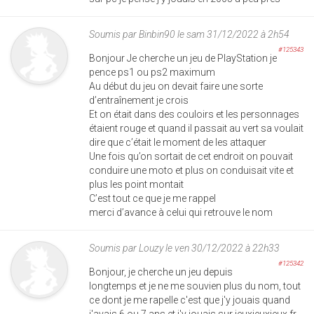
Soumis par
Binbin90
le sam 31/12/2022 à 2h54
#125343
Bonjour Je cherche un jeu de PlayStation je
pence ps1 ou ps2 maximum
Au début du jeu on devait faire une sorte
d’entraînement je crois
Et on était dans des couloirs et les personnages
étaient rouge et quand il passait au vert sa voulait
dire que c’était le moment de les attaquer
Une fois qu’on sortait de cet endroit on pouvait
conduire une moto et plus on conduisait vite et
plus les point montait
C’est tout ce que je me rappel
merci d’avance à celui qui retrouve le nom
Soumis par
Louzy
le ven 30/12/2022 à 22h33
#125342
Bonjour, je cherche un jeu depuis
longtemps et je ne me souvien plus du nom, tout
ce dont je me rapelle c'est que j'y jouais quand
j'avais 6 ou 7 ans et j'y jouais sur jeuxjeuxjeux.fr