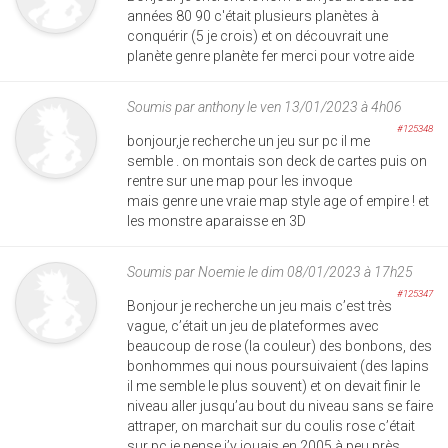
années 80 90 c'était plusieurs planètes à
conquérir (5 je crois) et on découvrait une
planète genre planète fer merci pour votre aide
Soumis par
anthony
le ven 13/01/2023 à 4h06
#125348
bonjour,je recherche un jeu sur pc il me
semble . on montais son deck de cartes puis on
rentre sur une map pour les invoque
mais genre une vraie map style age of empire ! et
les monstre aparaisse en 3D
Soumis par
Noemie
le dim 08/01/2023 à 17h25
#125347
Bonjour je recherche un jeu mais c’est très
vague, c’était un jeu de plateformes avec
beaucoup de rose (la couleur) des bonbons, des
bonhommes qui nous poursuivaient (des lapins
il me semble le plus souvent) et on devait finir le
niveau aller jusqu’au bout du niveau sans se faire
attraper, on marchait sur du coulis rose c’était
sur pc je pense j’y jouais en 2005 à peu près