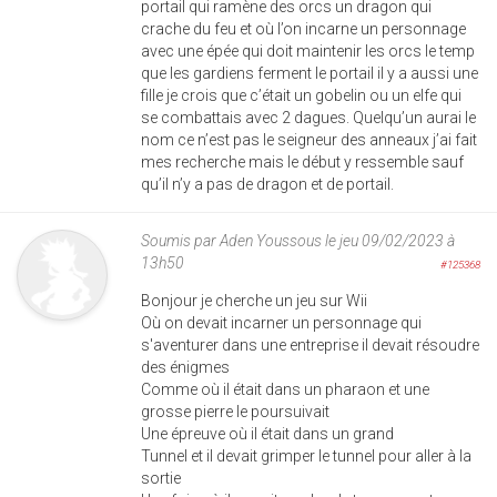
portail qui ramène des orcs un dragon qui
crache du feu et où l’on incarne un personnage
avec une épée qui doit maintenir les orcs le temp
que les gardiens ferment le portail il y a aussi une
fille je crois que c’était un gobelin ou un elfe qui
se combattais avec 2 dagues. Quelqu’un aurai le
nom ce n’est pas le seigneur des anneaux j’ai fait
mes recherche mais le début y ressemble sauf
qu’il n’y a pas de dragon et de portail.
Soumis par
Aden Youssous
le jeu 09/02/2023 à
13h50
#125368
Bonjour je cherche un jeu sur Wii
Où on devait incarner un personnage qui
s'aventurer dans une entreprise il devait résoudre
des énigmes
Comme où il était dans un pharaon et une
grosse pierre le poursuivait
Une épreuve où il était dans un grand
Tunnel et il devait grimper le tunnel pour aller à la
sortie