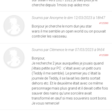
cherche depuis 1mois svp aidez moi
Soumis par
Anonyme
le dim 12/03/2023 à 18h47
#125390
Bonjour je cherche le nom dun jeu star
wars il me semble un open world ou on pouvait
controler les vaisseau.
Soumis par
Clémence
le mar 07/03/2023 à 9h54
#125389
Bonjour,
Je recherche 2 jeux auxquelles je jouais quand
j’étais petite sur PC : c’était avec un petit ours
(Teddy il me semble). Le premier jeu c’était la
journée de Teddy, il se lavait les dents sortait
dehors etc. Et le deuxième était avec ce même
personnage mais plus grand et il devait cette fois
sauver des nains qu’une sorcière avait
transformé en œuf si mes souvenirs sont bons.
Je vous remercie!