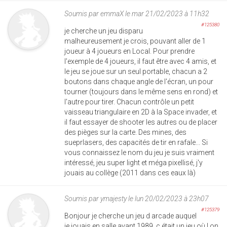
Soumis par
emmaX
le mar 21/02/2023 à 11h32
#125380
je cherche un jeu disparu
malheureusement je crois, pouvant aller de 1
joueur à 4 joueurs en Local. Pour prendre
l'exemple de 4 joueurs, il faut être avec 4 amis, et
le jeu se joue sur un seul portable, chacun a 2
boutons dans chaque angle de l'écran, un pour
tourner (toujours dans le même sens en rond) et
l'autre pour tirer. Chacun contrôle un petit
vaisseau triangulaire en 2D à la Space invader, et
il faut essayer de shooter les autres ou de placer
des pièges sur la carte. Des mines, des
sueprlasers, des capacités de tir en rafale... Si
vous connaissez le nom du jeu je suis vraiment
intéressé, jeu super light et méga pixellisé, j'y
jouais au collège (2011 dans ces eaux là)
Soumis par
ymajesty
le lun 20/02/2023 à 23h07
#125379
Bonjour je cherche un jeu d arcade auquel
je jouais en salle avant 1989. c était un jeu où l on