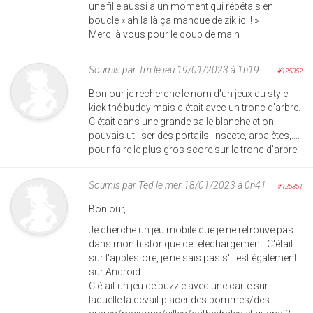
une fille aussi à un moment qui répétais en
boucle « ah la là ça manque de zik ici ! »
Merci à vous pour le coup de main
Soumis par
Tm
le jeu 19/01/2023 à 1h19
#125352
Bonjour je recherche le nom d'un jeux du style
kick thé buddy mais c'était avec un tronc d'arbre.
C'était dans une grande salle blanche et on
pouvais utiliser des portails, insecte, arbalètes,....
pour faire le plus gros score sur le tronc d'arbre
Soumis par
Ted
le mer 18/01/2023 à 0h41
#125351
Bonjour,
Je cherche un jeu mobile que je ne retrouve pas
dans mon historique de téléchargement. C'était
sur l'applestore, je ne sais pas s'il est également
sur Android.
C'était un jeu de puzzle avec une carte sur
laquelle la devait placer des pommes/des