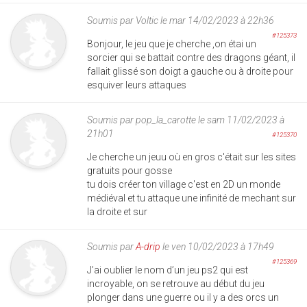
Soumis par
Voltic
le mar 14/02/2023 à 22h36
#125373
Bonjour, le jeu que je cherche ,on étai un
sorcier qui se battait contre des dragons géant, il
fallait glissé son doigt a gauche ou à droite pour
esquiver leurs attaques
Soumis par
pop_la_carotte
le sam 11/02/2023 à
21h01
#125370
Je cherche un jeuu où en gros c'était sur les sites
gratuits pour gosse
tu dois créer ton village c'est en 2D un monde
médiéval et tu attaque une infinité de mechant sur
la droite et sur
Soumis par
A-drip
le ven 10/02/2023 à 17h49
#125369
J’ai oublier le nom d’un jeu ps2 qui est
incroyable, on se retrouve au début du jeu
plonger dans une guerre ou il y a des orcs un