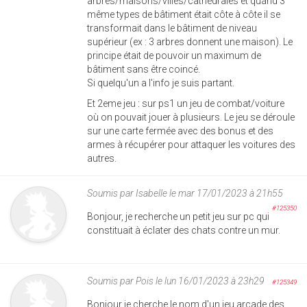
arbres/maisons/villes/cathédrales et quand 3
même types de bâtiment était côte à côte il se
transformait dans le bâtiment de niveau
supérieur (ex : 3 arbres donnent une maison). Le
principe était de pouvoir un maximum de
bâtiment sans être coincé.
Si quelqu'un a l'info je suis partant.
Et 2eme jeu : sur ps1 un jeu de combat/voiture
où on pouvait jouer à plusieurs. Le jeu se déroule
sur une carte fermée avec des bonus et des
armes à récupérer pour attaquer les voitures des
autres.
Soumis par
Isabelle
le mar 17/01/2023 à 21h55
#125350
Bonjour, je recherche un petit jeu sur pc qui
constituait à éclater des chats contre un mur.
Soumis par
Pois
le lun 16/01/2023 à 23h29
#125349
Bonjour je cherche le nom d'un jeu arcade des