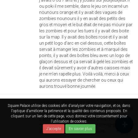
ou poki il me semble, dans le jeu on incarné un
nounours orange et il y avait des vagues de
zombies nounours il y en avait des petits des
gros et moyen et le but était de ne pas mourir par
les zombies et pour les tuers il y avait des boite
sur la map. Il y avait des boîtes rose et il y avait
un petit logo d'arc en ciel dessus, cette boîtes
servait à manger les zombies et à marqué des
points, il y avait des boîtes bleu avec un logo de
glaçon dessus et ça servait à gelé les zombies et
il devait sûrement y avoir d'autres caisses mais
je ne m'en rapelle plus. Voilà voilà, merci à ceux
qui aurons essayer de chercher ou ceux qui
aurons trouvé bonne journée.
Soumis par
Anonyme
le mer 28/12/2022 à 21h03
Square Palace utilise des cookies afin d'analyser votre navigation, et ce, dans
#125341
l'optique d'améliorer la petinence et la qualité des contenus proposés. En
Bonjour moi c'est un ancien jeu mobile
cliquant sur un lien de cette page, vous donnez votre consentement pour
c'est une boule violet avec different niveau et
l'utilisation de cookies.
malheuresement j'ai oublier le nom de se jeu
J'accepte
En savoir plus
,j'aimerai enormement le retrouver