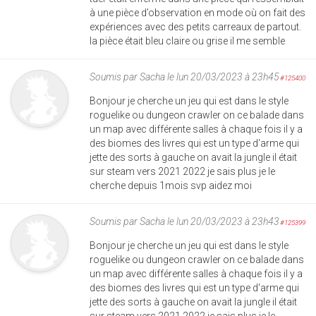
à une pièce d’observation en mode où on fait des
expériences avec des petits carreaux de partout.
la pièce était bleu claire ou grise il me semble
Soumis par
Sacha
le lun 20/03/2023 à 23h45
#125400
Bonjour je cherche un jeu qui est dans le style
roguelike ou dungeon crawler on ce balade dans
un map avec différente salles à chaque fois il y a
des biomes des livres qui est un type d'arme qui
jette des sorts à gauche on avait la jungle il était
sur steam vers 2021 2022 je sais plus je le
cherche depuis 1mois svp aidez moi
Soumis par
Sacha
le lun 20/03/2023 à 23h43
#125399
Bonjour je cherche un jeu qui est dans le style
roguelike ou dungeon crawler on ce balade dans
un map avec différente salles à chaque fois il y a
des biomes des livres qui est un type d'arme qui
jette des sorts à gauche on avait la jungle il était
sur steam vers 2021 2022 je sais plus je le