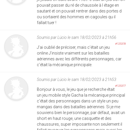
pouvait passer du ré de chaussée à l étage en
sautant et on pouvait rentrer dans des portes d
ou sortaient des hommes en cagoules qu il
fallait tuer !
Soumis par
Lücio
le sam 18/02/2023 à 21h56
#125378
J’ai oublié de préciser, mais c’était un jeu
online J’insiste vraiment sur les batailles
aériennes avec les différents personnages, car
c’était la mécanique principale.
Soumis par
Lücio
le sam 18/02/2023 à 21h53
#125377
Bonjour à vous, le jeu que je recherche était
un jeu mobile style Gacha la mécanique principal
c’était des personnages dans un style un peu
mangas dans des batailles aériennes. Si je me
souviens bien le personnage, par défaut, avait un
short en haut rouge, une casquette et des
chaussures, super imposante non seulement il
fallait invoquer les personnages mais aussi les