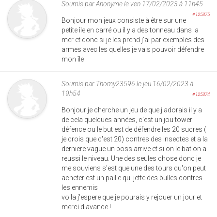
Soumis par
Anonyme
le ven 17/02/2023 à 11h45
#125375
Bonjour mon jeux consiste à être sur une
petite île en carré ou il y a des tonneau dans la
mer et donc si je les prend j'ai par exemples des
armes avec les quelles je vais pouvoir défendre
mon île
Soumis par
Thomy23596
le jeu 16/02/2023 à
19h54
#125374
Bonjour je cherche un jeu de que j'adorais il y a
de cela quelques années, c'est un jou tower
défence ou le but est de défendre les 20 sucres (
je crois que c'est 20) contres des insectes et a la
derniere vague un boss arrive et si on le bat on a
reussi le niveau. Une des seules chose donc je
me souviens s'est que une des tours qu'on peut
acheter est un paille qui jette des bulles contres
les ennemis
voila j'espere que je pourais y rejouer un jour et
merci d'avance !