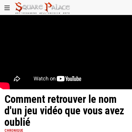
Aller
Toggle
au
contenu
navigation
principal
Comment retrouver le nom
d'un jeu vidéo que vous avez
oublié
CHRONIQUE