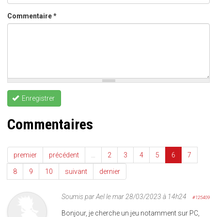
Commentaire
*
Enregistrer
Commentaires
premier
précédent
…
2
3
4
5
6
7
8
9
10
suivant
dernier
Soumis par
Ael
le mar 28/03/2023 à 14h24
#125409
Bonjour, je cherche un jeu notamment sur PC,