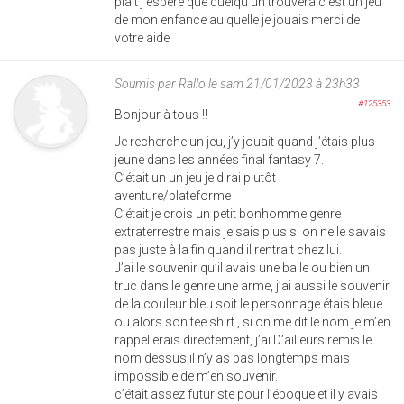
plait j'espère que quelqu'un trouvera c'est un jeu
de mon enfance au quelle je jouais merci de
votre aide
Soumis par
Rallo
le sam 21/01/2023 à 23h33
#125353
Bonjour à tous !!
Je recherche un jeu, j’y jouait quand j’étais plus
jeune dans les années final fantasy 7.
C’était un un jeu je dirai plutôt
aventure/plateforme
C’était je crois un petit bonhomme genre
extraterrestre mais je sais plus si on ne le savais
pas juste à la fin quand il rentrait chez lui.
J’ai le souvenir qu’il avais une balle ou bien un
truc dans le genre une arme, j’ai aussi le souvenir
de la couleur bleu soit le personnage étais bleue
ou alors son tee shirt , si on me dit le nom je m’en
rappellerais directement, j’ai D’ailleurs remis le
nom dessus il n’y as pas longtemps mais
impossible de m’en souvenir.
c’était assez futuriste pour l’époque et il y avais