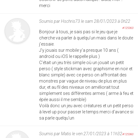
merci
Soumis par
Hschris73
le sam 28/01/2023 à 0h22
#125363
Bonjour à tous, je sais pas si le jeu que je
cherche va parler à quelqu’un mais dans le doute
j’essaie.
J’y jouais sur mobile y’a presque 10 ans (
android ou iOS le rappelle plus )
C’était un jeu très simple où un jouait un petit
perso ( style stickman avec graphisme en noir et
blanc simple) avec ce perso on affrontait des
monstres par vague de niveau de plus en plus
dur, et au fil des niveaux on améliorait tout
simplement ses différentes armes ( arme à feu et
épée aussi il me semble)
Voilà donc un jeu avec créatures et un petit perso
à level up pour passer le temps.merci d’avance si
sa parle quelqu’un
Soumis par
Matis
le ven 27/01/2023 à 11h32
#125360