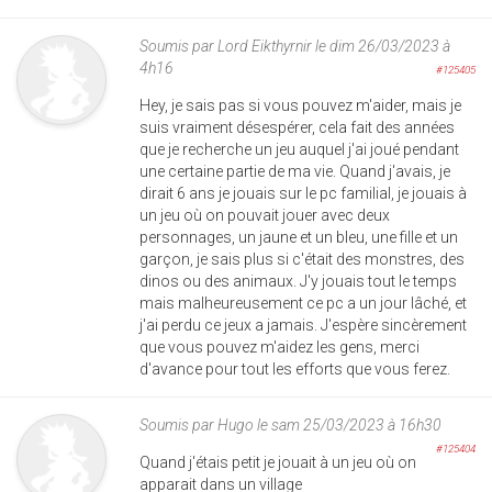
Soumis par
Lord Eikthyrnir
le dim 26/03/2023 à
4h16
#125405
Hey, je sais pas si vous pouvez m'aider, mais je
suis vraiment désespérer, cela fait des années
que je recherche un jeu auquel j'ai joué pendant
une certaine partie de ma vie. Quand j'avais, je
dirait 6 ans je jouais sur le pc familial, je jouais à
un jeu où on pouvait jouer avec deux
personnages, un jaune et un bleu, une fille et un
garçon, je sais plus si c'était des monstres, des
dinos ou des animaux. J'y jouais tout le temps
mais malheureusement ce pc a un jour lâché, et
j'ai perdu ce jeux a jamais. J'espère sincèrement
que vous pouvez m'aidez les gens, merci
d'avance pour tout les efforts que vous ferez.
Soumis par
Hugo
le sam 25/03/2023 à 16h30
#125404
Quand j'étais petit je jouait à un jeu où on
apparait dans un village