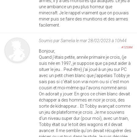
armes, il y a des monstres qui attaques. Le jeu a
une ambiance un peu plus horreur que
minecraft. Je le rappel vraiment que on pouvais
miner puis se faire des munitions et des armes
facilement.
Soumis par
Samelia
le mar 28/02/2023 à 10h44
#125384
Bonjour,
Quand j'étais petite, année primaire je crois, (je
suis née en 1997, je suppose que ça peut aider à
situer le jeu... Peut-être) j'ai joué à un jeu sur PC
avec un petit chien blanc que j'appelais Tobby je
sais pas si c'était son vrai nom ou si c'est mon
cousin et moi-même qui l'avons nommé ainsi.
On adorait y jouer. En gros ce chien blanc devait
échapper a des hommes en noir je crois, des
sorte de kidnappeur... Et Tobby avançait comme
un jeu de plateforme je crois. Je me souviens
d'un niveau super dur (pour moi), avec un train,
Tobby était sur le toit des wagons et il devait
avancer. Il me semble qu'on devait récupérer des
pièces ou un truc dans le style. Je suis désolée