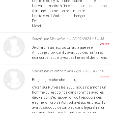
Une fois où il y avait une boule transparente
Il devait se mettre à l'intérieur pour la conduire et
faire une course contre la montre
Une fois où il était dans un hangar
Ext
Merci
Soumis par
Michael
le mer 08/02/2023 à 14h35
#125367
Je cherche un jeux ou tu fait la guerre en
Afrique je croix car il y avait bcp des militaires
noir qui t’attaquer avec des hienes et des chiens
Soumis par
valentine
le dim 29/01/2023 à 16h10
#125364
Bonjour je recherche un peu,
c'était sur PC vers les 2005, nous incarnons un
homme qui est coincé dans l'olympe avec les
dieux il doit s'échapper. on doit résoudre des
énigme, on croise Aphrodite et autres dieux. il y
avait beaucoup de ton bleu dans le jeu et j'ai un
souvenir de porte automatique . aidez moi ..