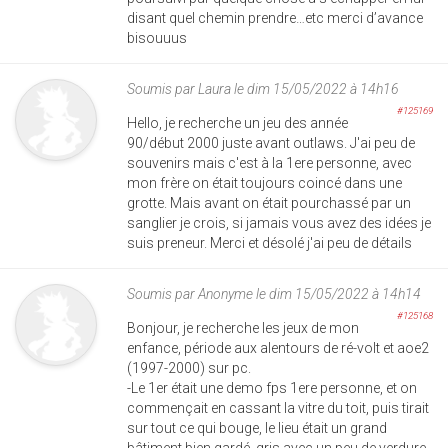
disant quel chemin prendre…etc merci d’avance
bisouuus
Soumis par
Laura
le dim 15/05/2022 à 14h16
#125169
Hello, je recherche un jeu des année
90/début 2000 juste avant outlaws. J'ai peu de
souvenirs mais c'est à la 1ere personne, avec
mon frère on était toujours coincé dans une
grotte. Mais avant on était pourchassé par un
sanglier je crois, si jamais vous avez des idées je
suis preneur. Merci et désolé j'ai peu de détails
Soumis par
Anonyme
le dim 15/05/2022 à 14h14
#125168
Bonjour, je recherche les jeux de mon
enfance, période aux alentours de ré-volt et aoe2
(1997-2000) sur pc.
-Le 1er était une demo fps 1ere personne, et on
commençait en cassant la vitre du toit, puis tirait
sur tout ce qui bouge, le lieu était un grand
bâtiment bien gardé, gris avec un peu de verdure