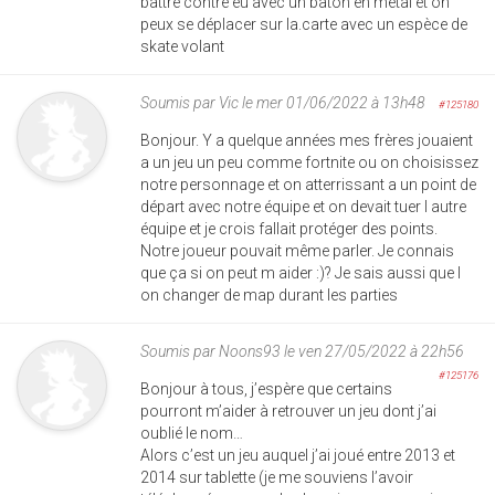
battre contre eu avec un bâton en métal et on
peux se déplacer sur la.carte avec un espèce de
skate volant
Soumis par
Vic
le mer 01/06/2022 à 13h48
#125180
Bonjour. Y a quelque années mes frères jouaient
a un jeu un peu comme fortnite ou on choisissez
notre personnage et on atterrissant a un point de
départ avec notre équipe et on devait tuer l autre
équipe et je crois fallait protéger des points.
Notre joueur pouvait même parler. Je connais
que ça si on peut m aider :)? Je sais aussi que l
on changer de map durant les parties
Soumis par
Noons93
le ven 27/05/2022 à 22h56
#125176
Bonjour à tous, j’espère que certains
pourront m’aider à retrouver un jeu dont j’ai
oublié le nom…
Alors c’est un jeu auquel j’ai joué entre 2013 et
2014 sur tablette (je me souviens l’avoir