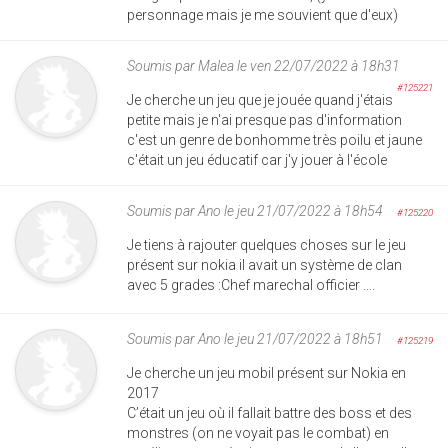
personnage mais je me souvient que d'eux)
Soumis par
Malea
le ven 22/07/2022 à 18h31
#125221
Je cherche un jeu que je jouée quand j'étais
petite mais je n'ai presque pas d'information
c'est un genre de bonhomme très poilu et jaune
c'était un jeu éducatif car j'y jouer à l'école
Soumis par
Ano
le jeu 21/07/2022 à 18h54
#125220
Je tiens à rajouter quelques choses sur le jeu
présent sur nokia il avait un système de clan
avec 5 grades :Chef marechal officier ….
Soumis par
Ano
le jeu 21/07/2022 à 18h51
#125219
Je cherche un jeu mobil présent sur Nokia en
2017
C’était un jeu où il fallait battre des boss et des
monstres (on ne voyait pas le combat) en