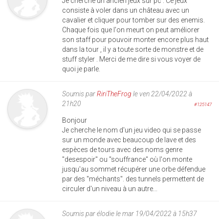
Je cherche un ancien jeux sur pc . Ce jeux
consiste à voler dans un château avec un
cavalier et cliquer pour tomber sur des enemis.
Chaque fois que l'on meurt on peut améliorer
son staff pour pouvoir monter encore plus haut
dans la tour , il y a toute sorte de monstre et de
stuff styler . Merci de me dire si vous voyer de
quoi je parle.
Soumis par
RiriTheFrog
le ven 22/04/2022 à
21h20
#125147
Bonjour
Je cherche le nom d'un jeu video qui se passe
sur un monde avec beaucoup de lave et des
espèces de tours avec des noms genre
"desespoir" ou "souffrance" où l'on monte
jusqu'au sommet récupérer une orbe défendue
par des "méchants". des tunnels permettent de
circuler d'un niveau à un autre...
Soumis par
élodie
le mar 19/04/2022 à 15h37