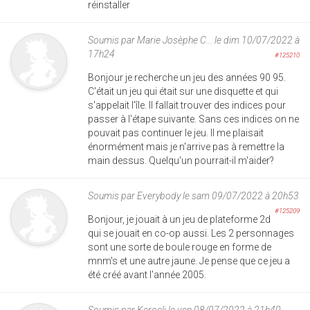
réinstaller
Soumis par
Marie Josèphe C...
le dim 10/07/2022 à
17h24
#125210
Bonjour je recherche un jeu des années 90 95.
C'était un jeu qui était sur une disquette et qui
s'appelait l'île. Il fallait trouver des indices pour
passer à l'étape suivante. Sans ces indices on ne
pouvait pas continuer le jeu. Il me plaisait
énormément mais je n'arrive pas à remettre la
main dessus. Quelqu'un pourrait-il m'aider?
Soumis par
Everybody
le sam 09/07/2022 à 20h53
#125209
Bonjour, je jouait à un jeu de plateforme 2d
qui se jouait en co-op aussi. Les 2 personnages
sont une sorte de boule rouge en forme de
mnm's et une autre jaune. Je pense que ce jeu a
été créé avant l'année 2005.
Soumis par
Kerocli
le ven 08/07/2022 à 21h40