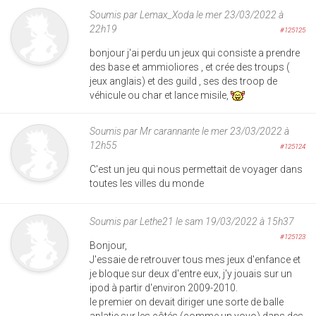
Soumis par
Lemax_Xoda
le mer 23/03/2022 à
22h19
#125125
bonjour j'ai perdu un jeux qui consiste a prendre
des base et ammioliores , et crée des troups (
jeux anglais) et des guild , ses des troop de
véhicule ou char et lance misile,
Soumis par
Mr carannante
le mer 23/03/2022 à
12h55
#125124
C'est un jeu qui nous permettait de voyager dans
toutes les villes du monde
Soumis par
Lethe21
le sam 19/03/2022 à 15h37
#125123
Bonjour,
J'essaie de retrouver tous mes jeux d'enfance et
je bloque sur deux d'entre eux, j'y jouais sur un
ipod à partir d'environ 2009-2010.
le premier on devait diriger une sorte de balle
aplatie sur les côtés (comme un yoyo) dans des