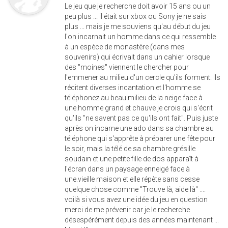
Le jeu que je recherche doit avoir 15 ans ou un
peu plus ... il était sur xbox ou Sony je ne sais
plus ... mais je me souviens qu'au début du jeu
l'on incarnait un homme dans ce qui ressemble
à un espèce de monastère (dans mes
souvenirs) qui écrivait dans un cahier lorsque
des "moines" viennent le chercher pour
l'emmener au milieu d'un cercle qu'ils forment. Ils
récitent diverses incantation et l'homme se
téléphonez au beau milieu de la neige face à
une.homme grand et chauve je crois qui s'écrit
qu'ils "ne savent pas ce qu'ils ont fait". Puis juste
après on incarne une ado dans sa chambre au
téléphone qui s'apprête à préparer une fête pour
le soir, mais la télé de sa chambre grésille
soudain et une petite fille de dos apparaît à
l'écran dans un paysage enneigé face à
une.vieille maison et elle répète sans cesse
quelque chose comme "Trouve là, aide là" ....
voilà si vous avez une idée du jeu en question
merci de me prévenir car je le recherche
désespérément depuis des années maintenant ...