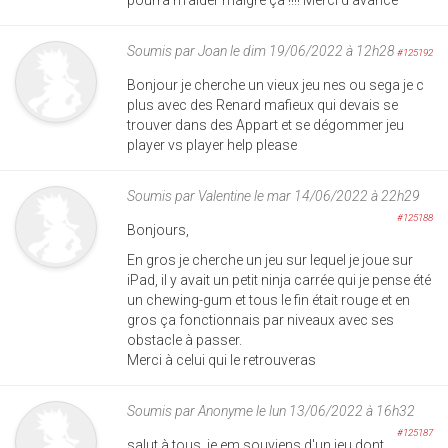
Soumis par
Joan
le dim 19/06/2022 à 12h28
#125192
Bonjour je cherche un vieux jeu nes ou sega je c
plus avec des Renard mafieux qui devais se
trouver dans des Appart et se dégommer jeu
player vs player help please
Soumis par
Valentine
le mar 14/06/2022 à 22h29
#125188
Bonjours,
En gros je cherche un jeu sur lequel je joue sur
iPad, il y avait un petit ninja carrée qui je pense été
un chewing-gum et tous le fin était rouge et en
gros ça fonctionnais par niveaux avec ses
obstacle à passer.
Merci à celui qui le retrouveras
Soumis par
Anonyme
le lun 13/06/2022 à 16h32
#125187
salut à tous, je em souviens d'un jeu dont