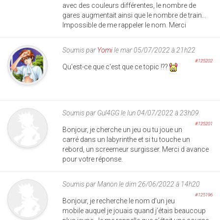
avec des couleurs différentes, le nombre de
gares augmentait ainsi que le nombre de train...
Impossible de me rappeler le nom. Merci
Soumis par
Yomi
le mar 05/07/2022 à 21h22
#125202
Qu'est-ce que c'est que ce topic !??
Soumis par
Gul4GG
le lun 04/07/2022 à 23h09
#125201
Bonjour, je cherche un jeu ou tu joue un
carré dans un labyrinthe et si tu touche un
rebord, un screemeur surgisser. Merci d avance
pour votre réponse.
Soumis par
Manon
le dim 26/06/2022 à 14h20
#125196
Bonjour, je recherche le nom d’un jeu
mobile auquel je jouais quand j’étais beaucoup