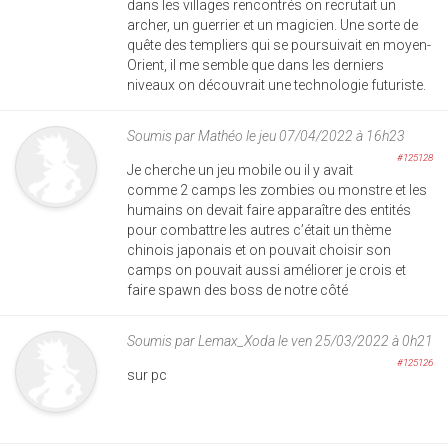
dans les villages rencontrés on recrutait un
archer, un guerrier et un magicien. Une sorte de
quête des templiers qui se poursuivait en moyen-
Orient, il me semble que dans les derniers
niveaux on découvrait une technologie futuriste.
Soumis par
Mathéo
le jeu 07/04/2022 à 16h23
#125128
Je cherche un jeu mobile ou il y avait
comme 2 camps les zombies ou monstre et les
humains on devait faire apparaître des entités
pour combattre les autres c’était un thème
chinois japonais et on pouvait choisir son
camps on pouvait aussi améliorer je crois et
faire spawn des boss de notre côté
Soumis par
Lemax_Xoda
le ven 25/03/2022 à 0h21
#125126
sur pc