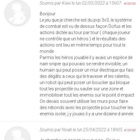
Soumis par
Kiwii
le lun 02/05/2022 à 15h07
#125159
Bonjour
Le jeu que je cherche est du pvp 3v3, le système
de combat est vu de dessus façon Dofus et les
actions dictée au tour par tour ( chaque joueur
ne contrôle que un héros ) et le résultats des
actions ont lieu en même temps pour tout le
monde
Parmis les héros jouable il y avais un espèce de
nain sniper qui pouvais se rendre invisible, un
humain qui peut poser un mur électrique qui fais
des dégâts a ceux qui le traveser et les ralentis,
un robot qui peut poser un bouclier qui bloque
tout les projectile ou sauter sur une zone et
immobiliser tout les enemis sur le point d impact
On devais souvent utiliser les murs pour faire
des rebonds avec les projectile pour toucher les
enemis isoler, j y jouais il y a une dizaine d année
Soumis par
Noah
le lun 25/04/2022 à 18h05
#125154