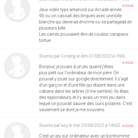
#125236
Jeux vidéo type arkanoid sur Arcade année
90 ou on cassait des briques avec une bille
blanche qui devenait énorme ou se partageait en
plusieurs bille
Les carrés pouvaient être de couleur carapace
tortue
Soumis par
Cording
le dim 07/08/2022 à 1h06
#125235
Bonjour, je jouais à un jeu quand j'étais
plus petit sur l'ordinateur de mon père. On
pouvait y jouer sur google directement. Il s'agit
d'un garçon et d'une fille qui étaient dans une
cabane dans les arbres (il me semble). Ils étais
des explorateurs et il y avais un mini jeu dans
lequel on pouvait sauver des ours polaires. C'est
seulement se dont je me souviens.
Soumis par
lucy
le mer 03/08/2022 à 14h50
#125232
C'est un jeu sur ordinateur avec un bonhomme