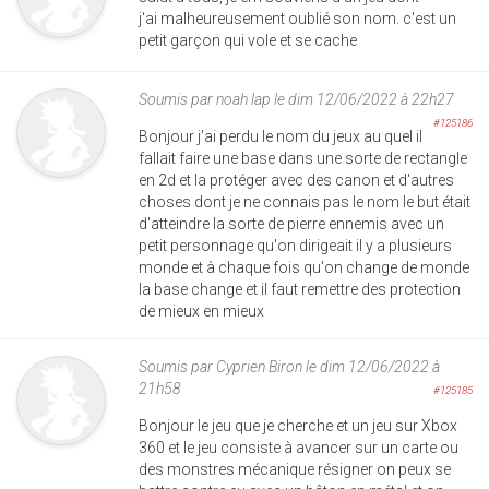
j'ai malheureusement oublié son nom. c'est un
petit garçon qui vole et se cache
Soumis par
noah lap
le dim 12/06/2022 à 22h27
#125186
Bonjour j'ai perdu le nom du jeux au quel il
fallait faire une base dans une sorte de rectangle
en 2d et la protéger avec des canon et d'autres
choses dont je ne connais pas le nom le but était
d'atteindre la sorte de pierre ennemis avec un
petit personnage qu'on dirigeait il y a plusieurs
monde et à chaque fois qu'on change de monde
la base change et il faut remettre des protection
de mieux en mieux
Soumis par
Cyprien Biron
le dim 12/06/2022 à
21h58
#125185
Bonjour le jeu que je cherche et un jeu sur Xbox
360 et le jeu consiste à avancer sur un carte ou
des monstres mécanique résigner on peux se