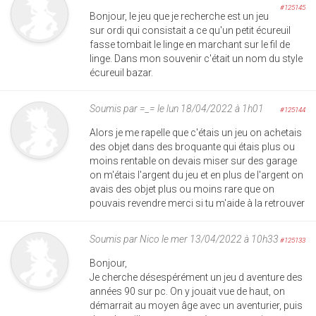
#125145
Bonjour, le jeu que je recherche est un jeu
sur ordi qui consistait a ce qu'un petit écureuil
fasse tombait le linge en marchant sur le fil de
linge. Dans mon souvenir c'était un nom du style
écureuil bazar.
Soumis par
=_=
le lun 18/04/2022 à 1h01
#125144
Alors je me rapelle que c'étais un jeu on achetais
des objet dans des broquante qui étais plus ou
moins rentable on devais miser sur des garage
on m'étais l'argent du jeu et en plus de l'argent on
avais des objet plus ou moins rare que on
pouvais revendre merci si tu m'aide à la retrouver
Soumis par
Nico
le mer 13/04/2022 à 10h33
#125133
Bonjour,
Je cherche désespérément un jeu d aventure des
années 90 sur pc. On y jouait vue de haut, on
démarrait au moyen âge avec un aventurier, puis