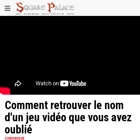
Aller
Toggle
au
contenu
navigation
principal
Comment retrouver le nom
d'un jeu vidéo que vous avez
oublié
CHRONIQUE