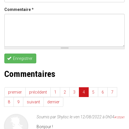
Commentaire
*
Enregistrer
Commentaires
premier
précédent
1
2
3
4
5
6
7
8
9
suivant
dernier
Soumis par
Shylisc
le ven 12/08/2022 à 0h04
#125241
Bonjour !