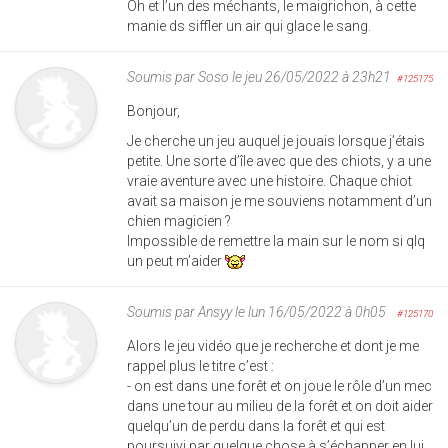
Oh et l’un des méchants, le maigrichon, à cette
manie ds siffler un air qui glace le sang.
Soumis par
Soso
le jeu 26/05/2022 à 23h21
#125175
Bonjour,
Je cherche un jeu auquel je jouais lorsque j’étais
petite. Une sorte d’île avec que des chiots, y a une
vraie aventure avec une histoire. Chaque chiot
avait sa maison je me souviens notamment d’un
chien magicien ?
Impossible de remettre la main sur le nom si qlq
un peut m’aider
Soumis par
Ansyy
le lun 16/05/2022 à 0h05
#125170
Alors le jeu vidéo que je recherche et dont je me
rappel plus le titre c’est :
- on est dans une forêt et on joue le rôle d’un mec
dans une tour au milieu de la forêt et on doit aider
quelqu’un de perdu dans la forêt et qui est
poursuivi par quelque chose à s’échapper en lui