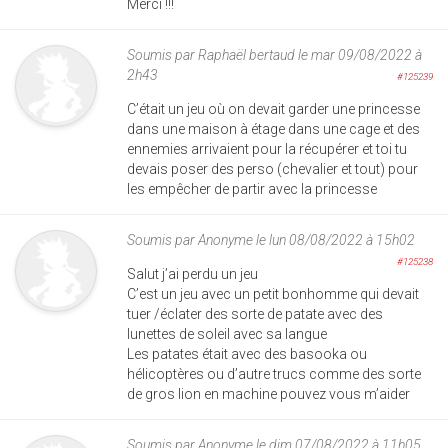
Merci !!!
Soumis par
Raphaël bertaud
le mar 09/08/2022 à
2h43
#125239
C’était un jeu où on devait garder une princesse
dans une maison à étage dans une cage et des
ennemies arrivaient pour la récupérer et toi tu
devais poser des perso (chevalier et tout) pour
les empêcher de partir avec la princesse
Soumis par
Anonyme
le lun 08/08/2022 à 15h02
#125238
Salut j’ai perdu un jeu
C’est un jeu avec un petit bonhomme qui devait
tuer /éclater des sorte de patate avec des
lunettes de soleil avec sa langue
Les patates était avec des basooka ou
hélicoptères ou d’autre trucs comme des sorte
de gros lion en machine pouvez vous m’aider
Soumis par
Anonyme
le dim 07/08/2022 à 11h05