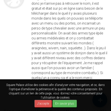
donc je n’arrive pas à retrouver le nom, il est
gratuit et était sur pc en ligne sans besoin de le
télécharger dans le quel il y avais plusieurs
monde dans les quels on pouvais se téléporte
avec un menu ou des portes, on incarnait un
perso de type chevalier avec une armure un peu
personnalisable. On avait des armes type épée
ou armes médiévales et on y combattait
différents monstre suivant les mondes (
araignées, wivern, nain, squelette…). Dans le jeu il
y avait aussi un système de donjon dans le quel il
y avait différent niveau avec des coffres dedans
pour y récupérer de l’équipement. Je me rappel
aussi que l’on pouvais avoir un familier (
correspond au type de monstre combattu ). Si
quelqu’un a connu sa et a le nom merci
Square Palace utilise des cookies afin d'analyser votre navigation, et ce, dans
l'optique d'améliorer la petinence et la qualité des contenus proposés. En
DERNIERS COMMENTAIRES
cliquant sur un lien de cette page, vous donnez votre consentement pour
l'utilisation de cookies.
J'accepte
En savoir plus