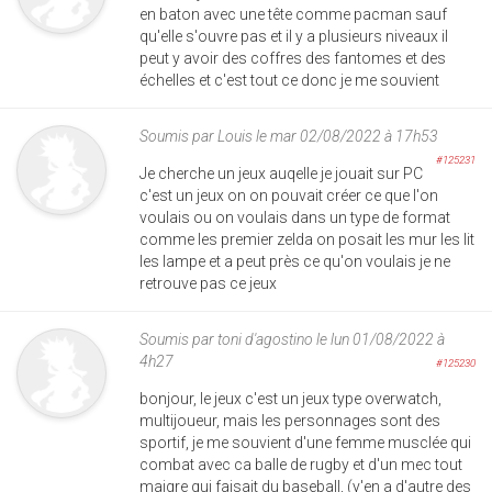
en baton avec une tête comme pacman sauf
qu'elle s'ouvre pas et il y a plusieurs niveaux il
peut y avoir des coffres des fantomes et des
échelles et c'est tout ce donc je me souvient
Soumis par
Louis
le mar 02/08/2022 à 17h53
#125231
Je cherche un jeux auqelle je jouait sur PC
c'est un jeux on on pouvait créer ce que l'on
voulais ou on voulais dans un type de format
comme les premier zelda on posait les mur les lit
les lampe et a peut près ce qu'on voulais je ne
retrouve pas ce jeux
Soumis par
toni d'agostino
le lun 01/08/2022 à
4h27
#125230
bonjour, le jeux c'est un jeux type overwatch,
multijoueur, mais les personnages sont des
sportif, je me souvient d'une femme musclée qui
combat avec ca balle de rugby et d'un mec tout
maigre qui faisait du baseball, (y'en a d'autre des