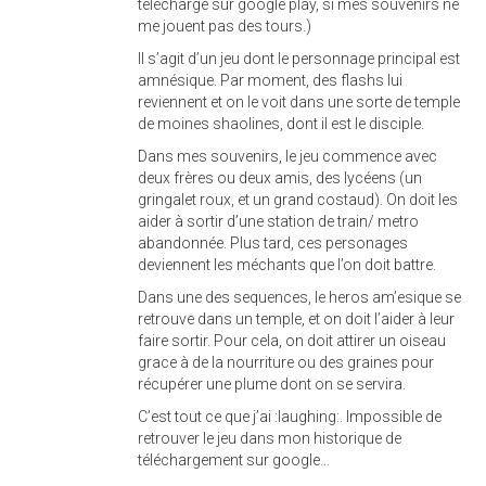
téléchargé sur google play, si mes souvenirs ne
me jouent pas des tours.)
Il s’agit d’un jeu dont le personnage principal est
amnésique. Par moment, des flashs lui
reviennent et on le voit dans une sorte de temple
de moines shaolines, dont il est le disciple.
Dans mes souvenirs, le jeu commence avec
deux frères ou deux amis, des lycéens (un
gringalet roux, et un grand costaud). On doit les
aider à sortir d’une station de train/ metro
abandonnée. Plus tard, ces personages
deviennent les méchants que l’on doit battre.
Dans une des sequences, le heros am’esique se
retrouve dans un temple, et on doit l’aider à leur
faire sortir. Pour cela, on doit attirer un oiseau
grace à de la nourriture ou des graines pour
récupérer une plume dont on se servira.
C’est tout ce que j’ai :laughing:. Impossible de
retrouver le jeu dans mon historique de
téléchargement sur google…