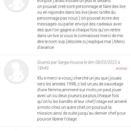
Bonjour j'avais installé un jeux et dedans
on pouvait créé sont personnage et faire des live
ou en rejoindre dans les live (avec la tête du
personnage pas nous ) on pouvait écrire des
messages ou parler envoyé des cadeaux avec
des que l'on gagne a chaque fois qu'on rentre
dans un live si vous le connaissez merci de me
dire le nom svp.(désolée si j'explique mal ) Merci
d'avance
Soumis par
Sanga inoussa
le dim 08/05/2022 à
18h49
#125164
Xlu e merci a vous,j cherché un jeu que j jouais
vers les années 1998, c'est un jeu de sauvetage
d'une femme,ammené sur moto,on peut jouer
avec un ou deux joueurs pa plus,chaque fois
qu'on tu les bandits et leur chef,l'otage est amené
a moto chez un autre chef,on poursuit la
mission ainsi de suite jusqu'au dernier chef pour
pouvoir libérer l'otage.