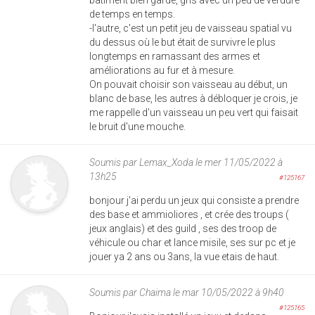
de temps en temps.
-l'autre, c'est un petit jeu de vaisseau spatial vu
du dessus où le but était de survivre le plus
longtemps en ramassant des armes et
améliorations au fur et à mesure.
On pouvait choisir son vaisseau au début, un
blanc de base, les autres à débloquer je crois, je
me rappelle d'un vaisseau un peu vert qui faisait
le bruit d'une mouche.
Soumis par
Lemax_Xoda
le mer 11/05/2022 à
13h25
#125167
bonjour j'ai perdu un jeux qui consiste a prendre
des base et ammioliores , et crée des troups (
jeux anglais) et des guild , ses des troop de
véhicule ou char et lance misile, ses sur pc et je
jouer ya 2 ans ou 3ans, la vue etais de haut.
Soumis par
Chaima
le mar 10/05/2022 à 9h40
#125165