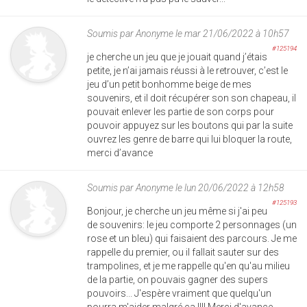
Soumis par
Anonyme
le mar 21/06/2022 à 10h57
#125194
je cherche un jeu que je jouait quand j’étais
petite, je n’ai jamais réussi à le retrouver, c’est le
jeu d’un petit bonhomme beige de mes
souvenirs, et il doit récupérer son son chapeau, il
pouvait enlever les partie de son corps pour
pouvoir appuyez sur les boutons qui par la suite
ouvrez les genre de barre qui lui bloquer la route,
merci d’avance
Soumis par
Anonyme
le lun 20/06/2022 à 12h58
#125193
Bonjour, je cherche un jeu même si j'ai peu
de souvenirs: le jeu comporte 2 personnages (un
rose et un bleu) qui faisaient des parcours. Je me
rappelle du premier, ou il fallait sauter sur des
trampolines, et je me rappelle qu'en qu'au milieu
de la partie, on pouvais gagner des supers
pouvoirs... J'espère vraiment que quelqu'un
pourra m'aider malgré ça !!!! Merci d'avance