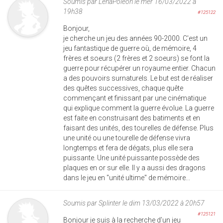
Soumis par
LenaPoleon
le mer 16/03/2022 à
19h38
#125122
Bonjour,
je cherche un jeu des années 90-2000. C'est un
jeu fantastique de guerre où, de mémoire, 4
frères et soeurs (2 frères et 2 soeurs) se font la
guerre pour récupérer un royaume entier. Chacun
a des pouvoirs surnaturels. Le but est de réaliser
des quêtes successives, chaque quête
commençant et finissant par une cinématique
qui explique comment la guerre évolue. La guerre
est faite en construisant des batiments et en
faisant des unités, des tourelles de défense. Plus
une unité ou une tourelle de défense vivra
longtemps et fera de dégats, plus elle sera
puissante. Une unité puissante possède des
plaques en or sur elle. Il y a aussi des dragons
dans le jeu en "unité ultime" de mémoire...
Soumis par
Splinter
le dim 13/03/2022 à 20h57
#125121
Bonjour je suis à la recherche d’un jeu