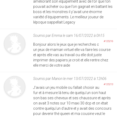
améliorant son équipement avec de l’or que l’on
pouvait acheter ou que l’on gagnait en battant les
boss et les monstres il y’avait une énorme
variété d’équipements. Le meilleur joueur de
lépoque sappellait Legacy
Soumis par
Emma
le sam 16/07/2022 à 0h15
#125216
Bonjour alors le jeux que je recherches c
un jeux de maman virtuel elle va faire les course
et après elle vas au travail ou elle doit juste
imprimer des papiers je croit et elle rentre chez
elle merci de votre aide
Soumis par
Manon
le mer 13/07/2022 à 12h06
#125213
J’avais un jeu mobile ou fallait choisir au
fur et à mesure là tenu de quelqu’un son haut
son bas ses cheveux et ses chaussure et après
on avait 3 notes sur 10 maxi 30 dcp et on était
contre quelqu’un d’autre et y avait des concours
pour devenir thé queen et ma cousine veut le