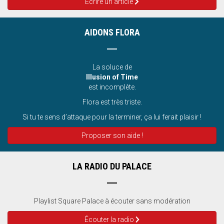
Ecrire un article
AIDONS FLORA
La soluce de
Illusion of Time
est incomplète.
Flora est très triste.
Si tu te sens d’attaque pour la terminer, ça lui ferait plaisir !
Proposer son aide !
LA RADIO DU PALACE
Playlist Square Palace à écouter sans modération
Écouter la radio