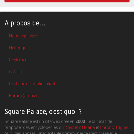
A propos de...
Nous rejoindre
Historique
Règlement
Crédits
Politique de confidentialité
Forum (archive)
Square Palace, c'est quoi ?
Square Palace est un site web créé en
2000
. Le but était de
proposer des encyclopédies sur
Secret of Mana
et
Chrono Trigger
.
Au fil des années, une véritable communauté s'est créée et le