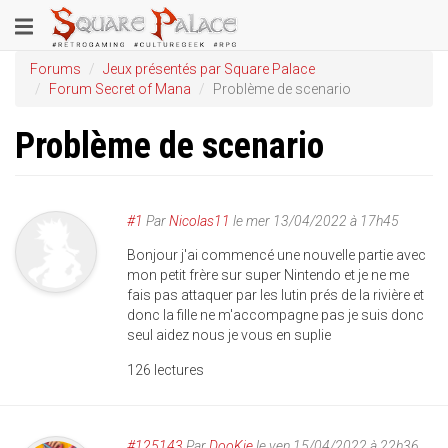
Aller
Toggle
au
contenu
navigation
Forums
Jeux présentés par Square Palace
principal
Forum Secret of Mana
Problème de scenario
Problème de scenario
#1
Par
Nicolas11
le
mer 13/04/2022 à 17h45
Bonjour j'ai commencé une nouvelle partie avec
mon petit frère sur super Nintendo et je ne me
fais pas attaquer par les lutin prés de la rivière et
donc la fille ne m'accompagne pas je suis donc
seul aidez nous je vous en suplie
126 lectures
#125143
Par
DooKie
le ven 15/04/2022 à 22h36