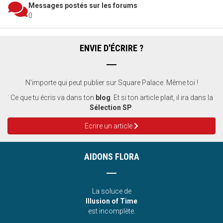
Messages postés sur les forums
0
ENVIE D'ÉCRIRE ?
N'importe qui peut publier sur Square Palace. Même toi !
Ce que tu écris va dans ton
blog
. Et si ton article plait, il ira dans la
Sélection SP
.
Ecrire un article
AIDONS FLORA
La soluce de
Illusion of Time
est incomplète.