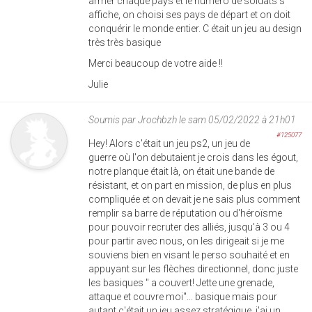
armer chaque pays et le numéro de soldats s
affiche, on choisi ses pays de départ et on doit
conquérir le monde entier. C était un jeu au design
très très basique
Merci beaucoup de votre aide !!
Julie
Soumis par
Jrochbzh
le sam 05/02/2022 à 21h01
#125077
Hey! Alors c'était un jeu ps2, un jeu de
guerre où l'on debutaient je crois dans les égout,
notre planque était là, on était une bande de
résistant, et on part en mission, de plus en plus
compliquée et on devait je ne sais plus comment
remplir sa barre de réputation ou d'héroïsme
pour pouvoir recruter des alliés, jusqu'à 3 ou 4
pour partir avec nous, on les dirigeait si je me
souviens bien en visant le perso souhaité et en
appuyant sur les flèches directionnel, donc juste
les basiques " a couvert! Jette une grenade,
attaque et couvre moi"... basique mais pour
autant c'était un jeu assez stratégique, j'ai un