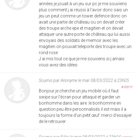
années je jouait à un jeu sur pc je me souviens
plus comment j ai réussi à l'avoir donc sais un
jeu un peut comme un tower defence donc on
avait une partie de château ou on devait créer
des troupe arche epe et magitien et on devait
attaquer une autre porte de château qui lui aussi
envoyais des soldats de memoir avec les
magitien on pouvait teleporte des troupe avec un
rond rose
J ai mis tout ce que je me souviens si j amais
vous avez des idées
Soumis par
Anonyme
le mar 08/03/2022 à 23h05
#125117
Bonjour je cherche un jeu mobile où il faut
swipe sur l'écran pour attaqué et garder un
bonhomme dans les aire .le bonhomme en
question peu être personnalisés il est mais il a
toujours la forme d'un petit œuf .merci d'essayer
de le retrouver.
Soumis par
Félix
le mar 08/03/2022 à 23h04