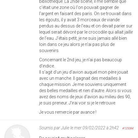
bibliothèque. La 2nde scene, il me semble que
c'était une zone où l'on pouvait gagner de
l'argent en faisant des paris. On se trouvait dans
les égouts, il y avait 3 morceaux de viande
pendus au dessus de l'eau et on devait parier sur
lequel serait dévoré par le crocodile qui allait jaillir
de l'eau. J'étais petit, je ne suis jamais allé bien
loin dans ce jeu alors je n'ai pas plus de
souvenirs.
Concernant le 2nd jeu, je n'ai pas beaucoup
d'indice.
Il s'agit d'un jeu d'avion auquel mon père jouait
avec un manche. Il gagnait des medailles à
chaque mission. Je me souviens uniquement
des belles medailles et rien d'autre. Alors si vous
avez des noms de jeux d'avion au milieu des 90,
je suis preneur. J'irai voir si je le retrouve.
Je vous remercie par avance !
Soumis par
Julie
le mer 09/02/2022 à 2h42
#125084