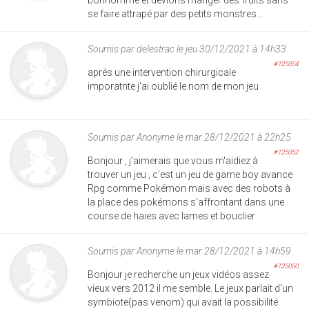
bonhomme et devions manger des fruits sans
se faire attrapé par des petits monstres...
Soumis par
delestrac
le jeu 30/12/2021 à 14h33
#125054
aprés une intervention chirurgicale
imporatnte j'ai oublié le nom de mon jeu
Soumis par
Anonyme
le mar 28/12/2021 à 22h25
#125052
Bonjour , j'aimerais que vous m'aidiez à
trouver un jeu , c'est un jeu de game boy avance
Rpg comme Pokémon mais avec des robots à
la place des pokémons s'affrontant dans une
course de haies avec lames et bouclier
Soumis par
Anonyme
le mar 28/12/2021 à 14h59
#125050
Bonjour je recherche un jeux vidéos assez
vieux vers 2012 il me semble. Le jeux parlait d’un
symbiote(pas venom) qui avait la possibilité