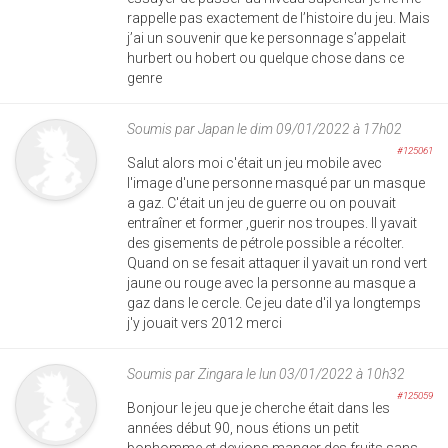
rappelle pas exactement de l’histoire du jeu. Mais
j’ai un souvenir que ke personnage s’appelait
hurbert ou hobert ou quelque chose dans ce
genre
Soumis par
Japan
le dim 09/01/2022 à 17h02
#125061
Salut alors moi c'était un jeu mobile avec
l'image d'une personne masqué par un masque
a gaz. C'était un jeu de guerre ou on pouvait
entraîner et former ,guerir nos troupes. Il yavait
des gisements de pétrole possible a récolter.
Quand on se fesait attaquer il yavait un rond vert
jaune ou rouge avec la personne au masque a
gaz dans le cercle. Ce jeu date d'il ya longtemps
j'y jouait vers 2012 merci
Soumis par
Zingara
le lun 03/01/2022 à 10h32
#125059
Bonjour le jeu que je cherche était dans les
années début 90, nous étions un petit