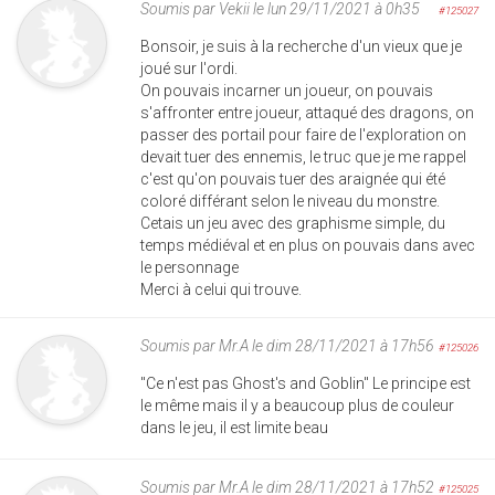
Soumis par
Vekii
le lun 29/11/2021 à 0h35
#125027
Bonsoir, je suis à la recherche d'un vieux que je
joué sur l'ordi.
On pouvais incarner un joueur, on pouvais
s'affronter entre joueur, attaqué des dragons, on
passer des portail pour faire de l'exploration on
devait tuer des ennemis, le truc que je me rappel
c'est qu'on pouvais tuer des araignée qui été
coloré différant selon le niveau du monstre.
Cetais un jeu avec des graphisme simple, du
temps médiéval et en plus on pouvais dans avec
le personnage
Merci à celui qui trouve.
Soumis par
Mr.A
le dim 28/11/2021 à 17h56
#125026
"Ce n'est pas Ghost's and Goblin" Le principe est
le même mais il y a beaucoup plus de couleur
dans le jeu, il est limite beau
Soumis par
Mr.A
le dim 28/11/2021 à 17h52
#125025