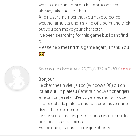
want to take an umbrella but someone has
already taken ALL of them.
And i just remember that you have to collect
weather amulets and it's kind of a point and click,
but you can move your character.
I've been searching for this game but i can't find
it.
Please help me find this game again, Thank You
Soumis par
Divio
le ven 10/12/2021 à 12h37
#125041
Bonjour,
Je cherche un vieu jeu pc (windows 98) ou on
jouait sur un plateau (le terrain pouvait changer)
et le but du jeu était d'envoyer des monstres de
l'autre côté du plateau sachant que l'adversaire
devait faire de même.
Je me souviens des petits monstres comme les
bombes, les magiciens...
Est ce que ça vous dit quelque chose?