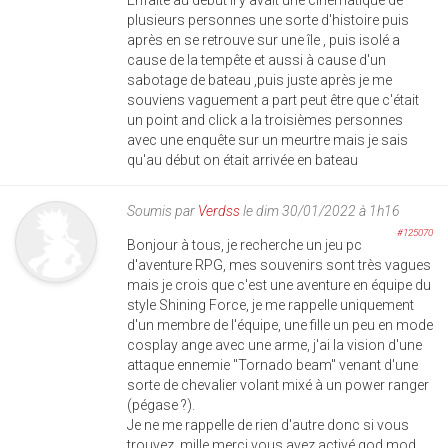
plusieurs personnes une sorte d'histoire puis
après en se retrouve sur une île , puis isolé a
cause de la tempête et aussi à cause d'un
sabotage de bateau ,puis juste après je me
souviens vaguement a part peut être que c'était
un point and click a la troisièmes personnes
avec une enquête sur un meurtre mais je sais
qu'au début on était arrivée en bateau
Soumis par
Verdss
le dim 30/01/2022 à 1h16
#125070
Bonjour à tous, je recherche un jeu pc
d'aventure RPG, mes souvenirs sont très vagues
mais je crois que c'est une aventure en équipe du
style Shining Force, je me rappelle uniquement
d'un membre de l'équipe, une fille un peu en mode
cosplay ange avec une arme, j'ai la vision d'une
attaque ennemie "Tornado beam" venant d'une
sorte de chevalier volant mixé à un power ranger
(pégase ?).
Je ne me rappelle de rien d'autre donc si vous
trouvez, mille merci vous avez activé god mod