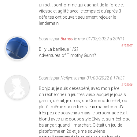
un petit bonhomme qui gagnait de la force et
vitesse et agilité avec le temps et qu’après 3
défaites ont pouvait seulement rejouer le
lendemain
Soumis par
Bumpy
le mar 01/03/2022 à 20h11
#125107
Billy La banlieue 1/2?
Adventures of Timothy Gunn?
Soumis par
Neflym
le mar 01/03/2022 à 17h31
#125106
Bonjour, je suis désespéré, avec mon père
on recherche un jeu très vieux auquel je jouais
gamin, c'était, je crois, sur Commodore 64, ou
plutôt même sur un très vieux macintosh. J'ai
très peu de souvenirs mais le personnage était
blond avec une coupe style Elvis et sa mèche se
balançait quand il marchait. C'était un jeu de
plateforme en 2d et je me souviens