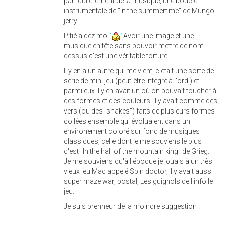
particulièrement de la musique, une boucle
instrumentale de "in the summertime" de Mungo
jerry.
Pitié aidez moi
Avoir une image et une
musique en tête sans pouvoir mettre de nom
dessus c'est une véritable torture.
Il y en a un autre qui me vient, c'était une sorte de
série de mini jeu (peut-être intégré à l'ordi) et
parmi eux il y en avait un où on pouvait toucher à
des formes et des couleurs, il y avait comme des
vers (ou des "snakes") faits de plusieurs formes
collées ensemble qui évoluaient dans un
environement coloré sur fond de musiques
classiques, celle dont je me souviens le plus
c'est "In the hall of the mountain king" de Grieg.
Je me souviens qu'à l'époque je jouais à un très
vieux jeu Mac appelé Spin doctor, il y avait aussi
super maze war, postal, Les guignols de l'info le
jeu.
Je suis prenneur de la moindre suggestion !