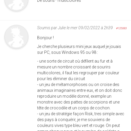
De souris* multicolores
Soumis par
Julie
le mer 09/02/2022 à 2h39
#125083
Bonjour !
Je cherche plusieurs mini jeux auquel je jouais
sur PC, sous Windows 95 ou 98 :
- une sorte de circuit où défilent au fur et à
mesure un nombre croissant de sourirs
multicolores, il faut les regrouper par couleur
pour les éliminer du circuit
- un jeu de métamorphoses ou on croise des
animaux imaginaires entre eux, et on doit donc
reproduire un modèle donné, exemple un
monstre avec des pattes de scorpions et une
tête de crocodile et un corps de cochon.
- un jeu de stratégie façon Risk, tres simple avec
des pays à conquérir, je me souviens de
couleurs vives type bleu vert et rouge. On peut