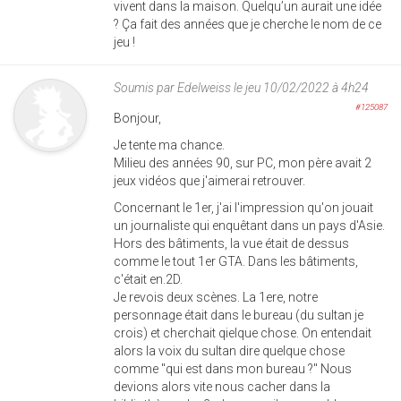
vivent dans la maison. Quelqu’un aurait une idée
? Ça fait des années que je cherche le nom de ce
jeu !
Soumis par
Edelweiss
le jeu 10/02/2022 à 4h24
#125087
Bonjour,
Je tente ma chance.
Milieu des années 90, sur PC, mon père avait 2
jeux vidéos que j'aimerai retrouver.
Concernant le 1er, j'ai l'impression qu'on jouait
un journaliste qui enquêtant dans un pays d'Asie.
Hors des bâtiments, la vue était de dessus
comme le tout 1er GTA. Dans les bâtiments,
c'était en.2D.
Je revois deux scènes. La 1ere, notre
personnage était dans le bureau (du sultan je
crois) et cherchait qielque chose. On entendait
alors la voix du sultan dire quelque chose
comme "qui est dans mon bureau ?" Nous
devions alors vite nous cacher dans la