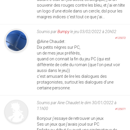
souvenir des rouges contre les bleu, et j'ai en tête
un logo d'une etoile dans un cercle, dsl pour les
maigres indices c'est tout ce que j'ai...
Soumis par
Bumpy
le jeu 03/02/2022 à 20h02
#125072
@Aine Chaudet :
Dix petits nègres sur PC,
un de mes jeux préférés,
quand on connait la fin du jeu PC (qui est
différente de celle du roman (que l'on peut voir
aussi dans le jeu))
c'est amusant de lire les dialogues des
protagonistes, surtout les dialogues d'une
certaine personne.
Soumis par
Aine Chaudet
le dim 30/01/2022 à
11h00
#125071
Bonjour j'essaye de retrouver un jeux
Ses un jeux que j'avais joué sur PC
Enfaite au début il y avait une cinématique de