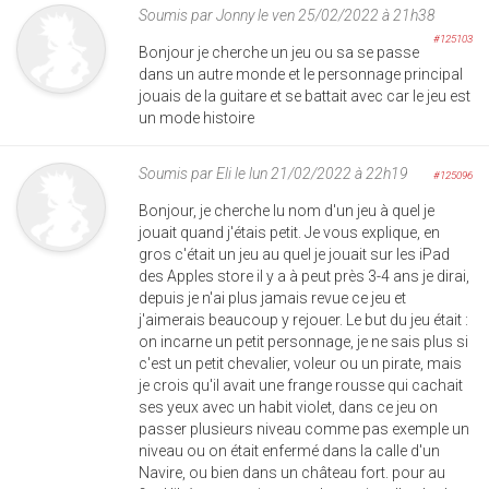
Soumis par
Jonny
le ven 25/02/2022 à 21h38
#125103
Bonjour je cherche un jeu ou sa se passe
dans un autre monde et le personnage principal
jouais de la guitare et se battait avec car le jeu est
un mode histoire
Soumis par
Eli
le lun 21/02/2022 à 22h19
#125096
Bonjour, je cherche lu nom d'un jeu à quel je
jouait quand j'étais petit. Je vous explique, en
gros c'était un jeu au quel je jouait sur les iPad
des Apples store il y a à peut près 3-4 ans je dirai,
depuis je n'ai plus jamais revue ce jeu et
j'aimerais beaucoup y rejouer. Le but du jeu était :
on incarne un petit personnage, je ne sais plus si
c'est un petit chevalier, voleur ou un pirate, mais
je crois qu'il avait une frange rousse qui cachait
ses yeux avec un habit violet, dans ce jeu on
passer plusieurs niveau comme pas exemple un
niveau ou on était enfermé dans la calle d'un
Navire, ou bien dans un château fort. pour au