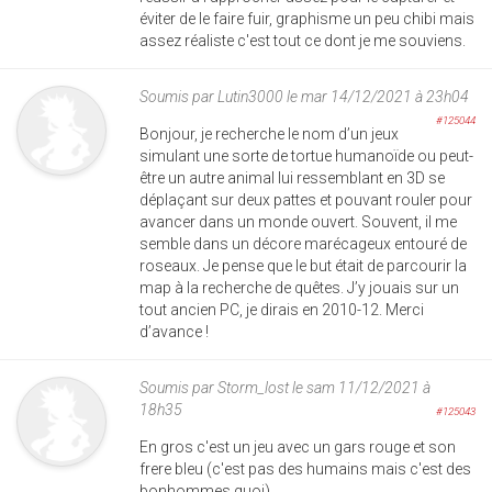
éviter de le faire fuir, graphisme un peu chibi mais
assez réaliste c'est tout ce dont je me souviens.
Soumis par
Lutin3000
le mar 14/12/2021 à 23h04
#125044
Bonjour, je recherche le nom d’un jeux
simulant une sorte de tortue humanoïde ou peut-
être un autre animal lui ressemblant en 3D se
déplaçant sur deux pattes et pouvant rouler pour
avancer dans un monde ouvert. Souvent, il me
semble dans un décore marécageux entouré de
roseaux. Je pense que le but était de parcourir la
map à la recherche de quêtes. J’y jouais sur un
tout ancien PC, je dirais en 2010-12. Merci
d’avance !
Soumis par
Storm_lost
le sam 11/12/2021 à
18h35
#125043
En gros c'est un jeu avec un gars rouge et son
frere bleu (c'est pas des humains mais c'est des
bonhommes quoi)