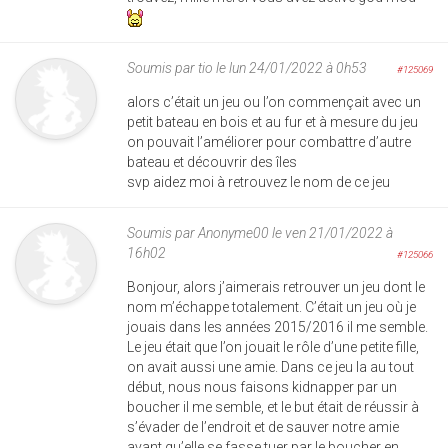
Soumis par
tio
le lun 24/01/2022 à 0h53
#125069
alors c’était un jeu ou l’on commençait avec un
petit bateau en bois et au fur et à mesure du jeu
on pouvait l’améliorer pour combattre d’autre
bateau et découvrir des îles
svp aidez moi à retrouvez le nom de ce jeu
Soumis par
Anonyme00
le ven 21/01/2022 à
16h02
#125066
Bonjour, alors j’aimerais retrouver un jeu dont le
nom m’échappe totalement. C’était un jeu où je
jouais dans les années 2015/2016 il me semble.
Le jeu était que l’on jouait le rôle d’une petite fille,
on avait aussi une amie. Dans ce jeu la au tout
début, nous nous faisons kidnapper par un
boucher il me semble, et le but était de réussir à
s’évader de l’endroit et de sauver notre amie
avant qu’elle se fasse tuer par le boucher en