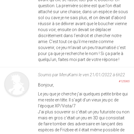
question. La première scène est que l’on était
attaché sur une chaise, dans un espèce de sous
sol ou cave je ne sais plus, et on devait d’abord
réussir à se délivrer avant que le boucher vienne
nous voir, ensuite on devait se déplacer
discrètement dans l’endroit et chercher notre
amie. C’est tout ce qu’il me reste comme
souvenir, ce jeu m’avait un peu traumatisé c’est
pour ça que je recherche le nom ! Si ça parle à
quelqu’un, faites moi part de votre réponse !
Soumis par
MeruKami
le ven 21/01/2022 à 6h22
#125065
Bonjour,
Le jeu que je cherche j'ai quelques petite bribe qui
me reste en tête. Il s'agit d'un vieux jeu pc de
l'époque XP/Vista/7
J'ai plus souvenir si c'était un jeu futuriste ou non
mais en gros c'était un jeu en 3D qui consistait
de faire tomber des adversaire en lançant des
espèces de Frizbee et il était même possible de