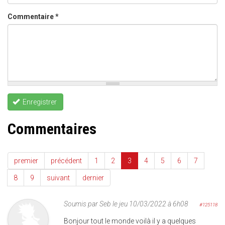
Commentaire
*
Enregistrer
Commentaires
premier
précédent
1
2
3
4
5
6
7
8
9
suivant
dernier
Soumis par
Seb
le jeu 10/03/2022 à 6h08
#125118
Bonjour tout le monde voilà il y a quelques