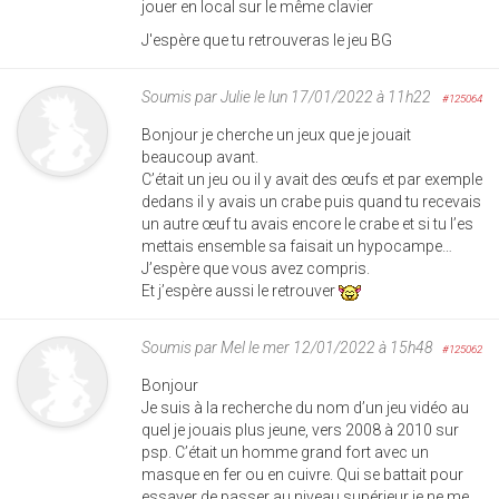
jouer en local sur le même clavier
J'espère que tu retrouveras le jeu BG
Soumis par
Julie
le lun 17/01/2022 à 11h22
#125064
Bonjour je cherche un jeux que je jouait
beaucoup avant.
C’était un jeu ou il y avait des œufs et par exemple
dedans il y avais un crabe puis quand tu recevais
un autre œuf tu avais encore le crabe et si tu l’es
mettais ensemble sa faisait un hypocampe…
J’espère que vous avez compris.
Et j’espère aussi le retrouver
Soumis par
Mel
le mer 12/01/2022 à 15h48
#125062
Bonjour
Je suis à la recherche du nom d’un jeu vidéo au
quel je jouais plus jeune, vers 2008 à 2010 sur
psp. C’était un homme grand fort avec un
masque en fer ou en cuivre. Qui se battait pour
essayer de passer au niveau supérieur je ne me