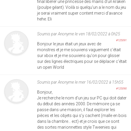
final libérer une princesse des mains d'un kraken
(poulpe géant). Voilà si quelqu'un a le nom du jeu
je serai vraiment super content merci d'avance
hehe. Eli
Soumis par
Anonyme
le ven 18/02/2022 à 0h25
#125091
Bonjour le jeux était un jeux avec de
monstres et je me souviens vaguement c'était
sur xbox et je me souviens qu'on pour glisser
sur des lignes électriques pour se déplacer c'était
un open World
Soumis par
Anonyme
le mer 16/02/2022 à 15h55
#125090
Bonjour,
Je recherche le nom d’un jeu sur PC qui doit dater
du début des années 2000. De mémoire ça se
passe dans une maison, il faut explorer les
pièces et les objets qui s’y cachent (malle en bois
dans la chambre… ect) et je crois que ce sont
des sortes marionnettes style Tweenies qui