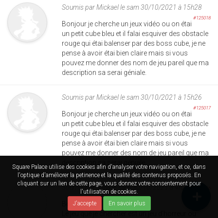
Soumis par
Mickael
le sam 30/10/2021 à 15h28
#125018
Bonjour je cherche un jeux vidéo ou on étai
un petit cube bleu et il falai esquiver des obstacle
rouge qui étai balenser par des boss cube, je ne
pense à avoir étai bien claire mais si vous
pouvez me donner des nom de jeu pareil que ma
description sa serai géniale.
Soumis par
Mickael
le sam 30/10/2021 à 15h26
#125017
Bonjour je cherche un jeux vidéo ou on étai
un petit cube bleu et il falai esquiver des obstacle
rouge qui étai balenser par des boss cube, je ne
pense à avoir étai bien claire mais si vous
pouvez me donner des nom de jeu pareil que ma
description sa serai géniale.
Square Palace utilise des cookies afin d'analyser votre navigation, et ce, dans
l'optique d'améliorer la petinence et la qualité des contenus proposés. En
cliquant sur un lien de cette page, vous donnez votre consentement pour
Soumis par
Safia
le sam 30/10/2021 à 4h24
#125016
l'utilisation de cookies.
J'accepte
En savoir plus
Bonjour,
Le jeu que je chercher est un jeu d'horreur ou