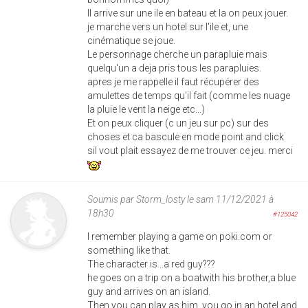
Il arrive sur une ile en bateau et la on peux jouer.
je marche vers un hotel sur l'ile et, une
cinématique se joue.
Le personnage cherche un parapluie mais
quelqu'un a deja pris tous les parapluies.
apres je me rappelle il faut récupérer des
amulettes de temps qu'il fait (comme les nuage
la pluie le vent la neige etc...)
Et on peux cliquer (c un jeu sur pc) sur des
choses et ca bascule en mode point and click
sil vout plait essayez de me trouver ce jeu. merci
Soumis par
Storm_losty
le sam 11/12/2021 à
18h30
#125042
I remember playing a game on poki.com or
something like that.
The character is...a red guy???
he goes on a trip on a boatwith his brother,a blue
guy and arrives on an island.
Then you can play as him, you go in an hotel and