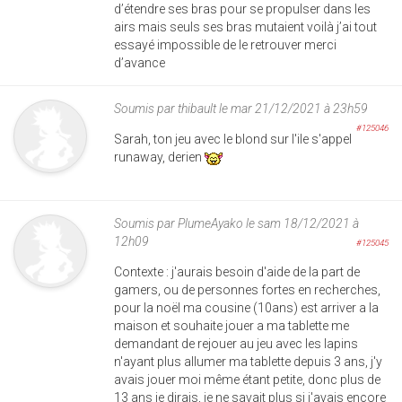
d’étendre ses bras pour se propulser dans les
airs mais seuls ses bras mutaient voilà j’ai tout
essayé impossible de le retrouver merci
d’avance
Soumis par
thibault
le mar 21/12/2021 à 23h59
#125046
Sarah, ton jeu avec le blond sur l'ile s'appel
runaway, derien
Soumis par
PlumeAyako
le sam 18/12/2021 à
12h09
#125045
Contexte : j'aurais besoin d'aide de la part de
gamers, ou de personnes fortes en recherches,
pour la noël ma cousine (10ans) est arriver a la
maison et souhaite jouer a ma tablette me
demandant de rejouer au jeu avec les lapins
n'ayant plus allumer ma tablette depuis 3 ans, j'y
avais jouer moi même étant petite, donc plus de
13 ans je dirais, je ne savait plus si j'avais encore