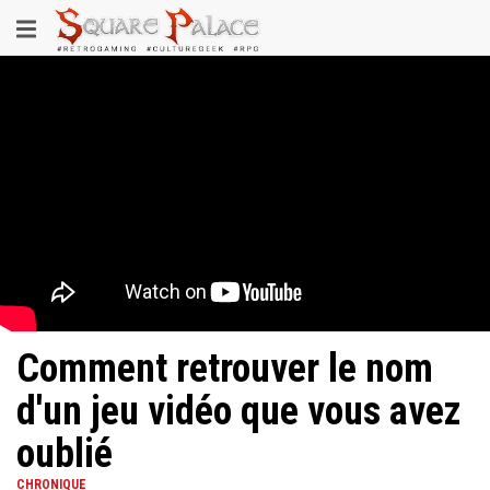
Aller
Toggle
au
contenu
navigation
principal
Comment retrouver le nom
d'un jeu vidéo que vous avez
oublié
CHRONIQUE