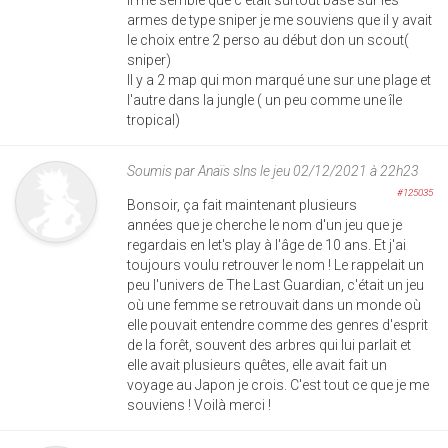
Il me semble que c'était surtout basé sur les
armes de type sniper je me souviens que il y avait
le choix entre 2 perso au début don un scout(
sniper)
Il y a 2 map qui mon marqué une sur une plage et
l'autre dans la jungle ( un peu comme une île
tropical)
Soumis par
Anaïs slns
le jeu 02/12/2021 à 22h23
#125035
Bonsoir, ça fait maintenant plusieurs
années que je cherche le nom d'un jeu que je
regardais en let's play à l'âge de 10 ans. Et j'ai
toujours voulu retrouver le nom ! Le rappelait un
peu l'univers de The Last Guardian, c'était un jeu
où une femme se retrouvait dans un monde où
elle pouvait entendre comme des genres d'esprit
de la forêt, souvent des arbres qui lui parlait et
elle avait plusieurs quêtes, elle avait fait un
voyage au Japon je crois. C'est tout ce que je me
souviens ! Voilà merci !