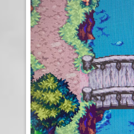
OF
MANA
GBA