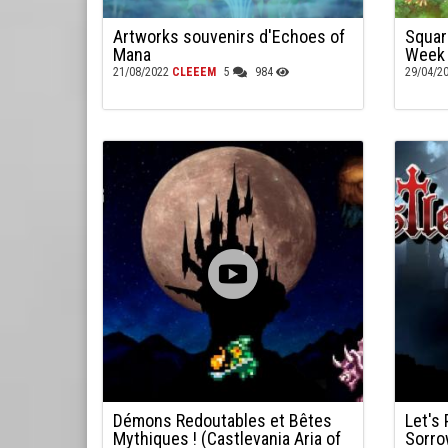
Artworks souvenirs d'Echoes of
Squar
Mana
Week
21/08/2022
CLEEEM
5
984
29/04/2
Démons Redoutables et Bêtes
Let's 
Mythiques ! (Castlevania Aria of
Sorro