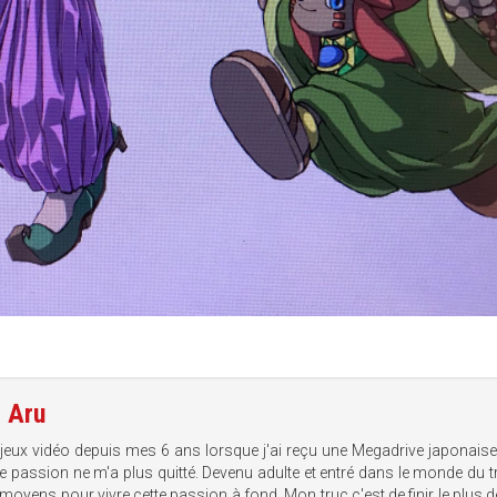
e
Aru
 jeux vidéo depuis mes 6 ans lorsque j'ai reçu une Megadrive japonais
te passion ne m'a plus quitté. Devenu adulte et entré dans le monde du tr
 moyens pour vivre cette passion à fond. Mon truc c'est de finir le plus d