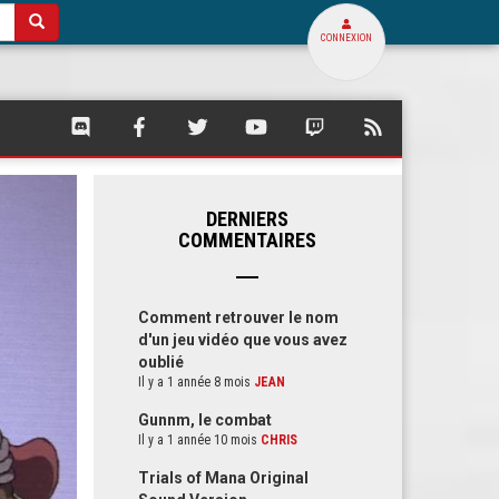
CONNEXION
SQUARE
SQUARE
SQUARE
SQUARE
SQUARE
FLUX
PALACE
PALACE
PALACE
PALACE
PALACE
RSS
SUR
SUR
SUR
SUR
SUR
DE
DISCORD
FACEBOOK
TWITTER
YOUTUBE
TWITCH
SQUARE
PALACE
DERNIERS
COMMENTAIRES
Comment retrouver le nom
d'un jeu vidéo que vous avez
oublié
Il y a 1 année 8 mois
JEAN
Gunnm, le combat
Il y a 1 année 10 mois
CHRIS
Trials of Mana Original