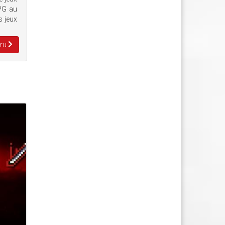
RPG au
s jeux
Aru