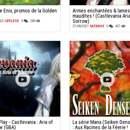
e Enix, promos de la Golden
Armes enchantées & lames
maudites ! (Castlevania Aria
Sorrow)
022
LIFELESS
0
280
27/08/2021
SATANOS
0
437
Play - Castlevania : Aria of
La série Mana (Seiken Den
w (GBA)
: Aux Racines de la Féerie !