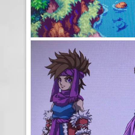
MEDIA_DH-
CZFOVQAASYVC.JPG_NAM