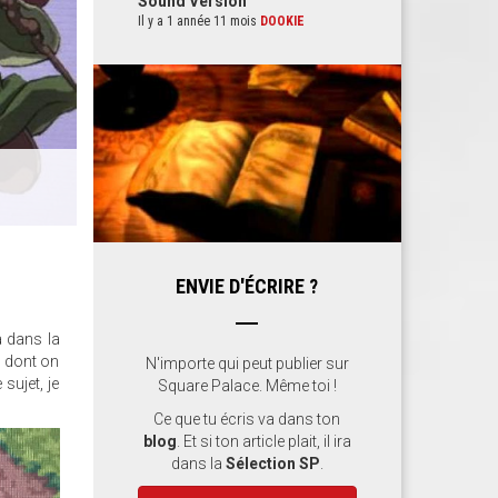
Sound Version
Il y a 1 année 11 mois
DOOKIE
ENVIE D'ÉCRIRE ?
a dans la
s dont on
N'importe qui peut publier sur
sujet, je
Square Palace. Même toi !
Ce que tu écris va dans ton
blog
. Et si ton article plait, il ira
dans la
Sélection SP
.