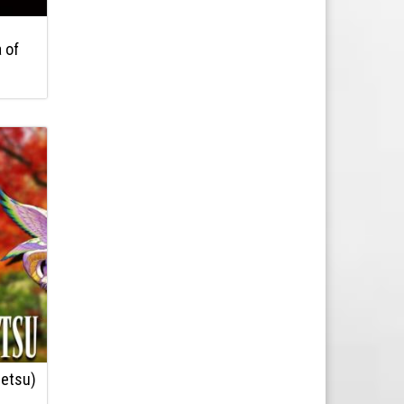
 of
setsu)