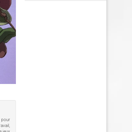
e pour
avail,
e jeux