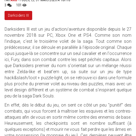
PAR
ARU
- PUBLIÉ LE 31 MARS 2020 À 18H18
3
101
Darksiders III
Darksiders III est un jeu d'action/aventure disponible depuis le 27
novembre 2018 sur PC, Xbox One et PS4. Comme son nom
l'indique, c'est le troisième volet de la saga. Tout comme son
prédécesseur, il se déroule en parallèle à l'épisode original. Chaque
opus jusque-là se concentre sur un seul cavalier et en l'occurrence
ici, Fury, dans son combat contre les sept péchés capitaux. Alors
que Darksiders premier du nom s'orientait sur un mélange réussi
entre Zelda-like et beat'em up, sa suite sur un jeu de type
hack&slash/loot + puzzle-light, on se retrouve ici dans une formule
plus proche du premier volet au niveau des puzzles, mais avec un
level design différent et un système de combat s'inspirant quelque
peu de la saga Dark Souls.
En effet, dès le début du jeu, on sent ce côté un peu "punitif" des
combats, qui vous forcent à maîtriser les esquives et les contres-
attaques afin de vous en sortir même contre des ennemis de base.
Heureusement, les checkpoints sont en nombre suffisant (à
quelques exceptions) et mourir ne vous fait perdre que les âmes en
votre possession (la monnaie du jeu). Ces dernières peuvent être