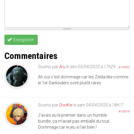
Enregistrer
Commentaires
Soumis par
Aru
le dim 05/04/2020 à 17h29
#124522
Ah oui c'est dommage car les Zelda-like comme
le 1er Darksiders sont plutôt rares.
Soumis par
DooKie
le sam 04/04/2020 à 18h17
#124518
J'avais eu le premier dans un humble
bundle, ça m'avait pas emballé du tout.
Dommage car le jeu a l'air bien !