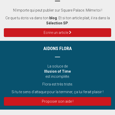
N'importe qui peut publier sur Square Palace. Même toi !
Ce que tu écris va dans ton
blog
. Et si ton article plait, il ira dans la
Sélection SP
.
Ecrire un article
AIDONS FLORA
La soluce de
Illusion of Time
est incomplète.
Flora est très triste.
Si tu te sens d’attaque pour la terminer, ça lui ferait plaisir !
Proposer son aide !