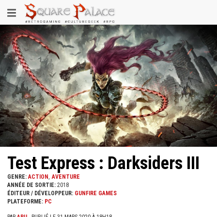
Aller
Toggle
au
contenu
navigation
principal
Test Express : Darksiders III
GENRE:
ACTION
AVENTURE
ANNÉE DE SORTIE:
2018
ÉDITEUR / DÉVELOPPEUR:
GUNFIRE GAMES
PLATEFORME:
PC