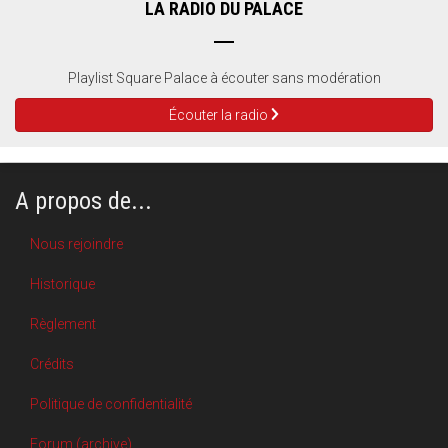
LA RADIO DU PALACE
Playlist Square Palace à écouter sans modération
Écouter la radio
A propos de...
Nous rejoindre
Historique
Règlement
Crédits
Politique de confidentialité
Forum (archive)