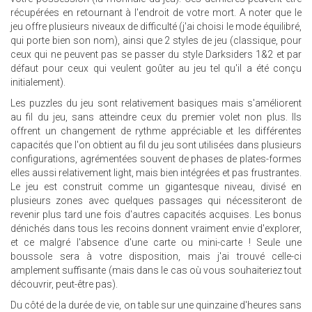
récupérées en retournant à l'endroit de votre mort. A noter que le
jeu offre plusieurs niveaux de difficulté (j'ai choisi le mode équilibré,
qui porte bien son nom), ainsi que 2 styles de jeu (classique, pour
ceux qui ne peuvent pas se passer du style Darksiders 1&2 et par
défaut pour ceux qui veulent goûter au jeu tel qu'il a été conçu
initialement).
Les puzzles du jeu sont relativement basiques mais s'améliorent
au fil du jeu, sans atteindre ceux du premier volet non plus. lls
offrent un changement de rythme appréciable et les différentes
capacités que l'on obtient au fil du jeu sont utilisées dans plusieurs
configurations, agrémentées souvent de phases de plates-formes
elles aussi relativement light, mais bien intégrées et pas frustrantes.
Le jeu est construit comme un gigantesque niveau, divisé en
plusieurs zones avec quelques passages qui nécessiteront de
revenir plus tard une fois d'autres capacités acquises. Les bonus
dénichés dans tous les recoins donnent vraiment envie d'explorer,
et ce malgré l'absence d'une carte ou mini-carte ! Seule une
boussole sera à votre disposition, mais j'ai trouvé celle-ci
amplement suffisante (mais dans le cas où vous souhaiteriez tout
découvrir, peut-être pas).
Du côté de la durée de vie, on table sur une quinzaine d'heures sans