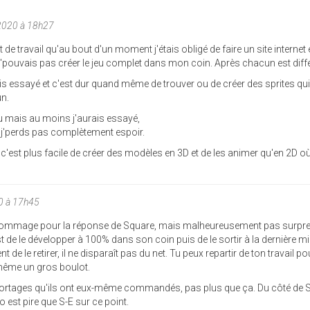
2020 à 18h27
e travail qu'au bout d'un moment j'étais obligé de faire un site internet 
j'pouvais pas créer le jeu complet dans mon coin. Après chacun est diffé
ais essayé et c'est dur quand même de trouver ou de créer des sprites qui
un.
u mais au moins j'aurais essayé,
 j'perds pas complètement espoir.
D, c'est plus facile de créer des modèles en 3D et de les animer qu'en 2D 
0 à 17h45
t dommage pour la réponse de Square, mais malheureusement pas surpre
t de le développer à 100% dans son coin puis de le sortir à la dernière mi
le retirer, il ne disparaît pas du net. Tu peux repartir de ton travail pou
même un gros boulot.
 portages qu'ils ont eux-même commandés, pas plus que ça. Du côté de 
 est pire que S-E sur ce point.