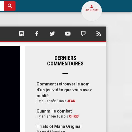
CONNEXION
SQUARE
SQUARE
SQUARE
SQUARE
SQUARE
FLUX
PALACE
PALACE
PALACE
PALACE
PALACE
RSS
SUR
SUR
SUR
SUR
SUR
DE
DISCORD
FACEBOOK
TWITTER
YOUTUBE
TWITCH
SQUARE
PALACE
DERNIERS
COMMENTAIRES
Comment retrouver le nom
d'un jeu vidéo que vous avez
oublié
Il y a 1 année 8 mois
JEAN
Gunnm, le combat
Il y a 1 année 10 mois
CHRIS
Trials of Mana Original