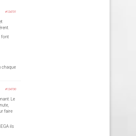
#124731
et
rent.
 font
où chaque
#124730
nant. Le
nute,
r faire
SEGA ils