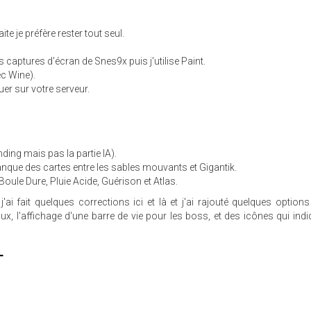
aite je préfère rester tout seul.
s captures d'écran de Snes9x puis j'utilise Paint.
c Wine).
uer sur votre serveur.
finding mais pas la partie IA).
manque des cartes entre les sables mouvants et Gigantik.
 Boule Dure, Pluie Acide, Guérison et Atlas.
j'ai fait quelques corrections ici et là et j'ai rajouté quelques opti
, l'affichage d'une barre de vie pour les boss, et des icônes qui indi
T