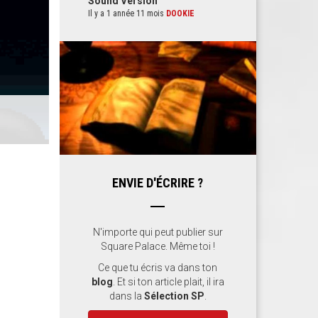
Sound Version
Il y a 1 année 11 mois
DOOKIE
ENVIE D'ÉCRIRE ?
N'importe qui peut publier sur
Square Palace. Même toi !
Ce que tu écris va dans ton
blog
. Et si ton article plait, il ira
dans la
Sélection SP
.