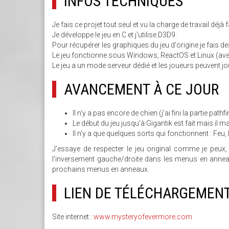
INFOS TECHNIQUES
Je fais ce projet tout seul et vu la charge de travail déjà f
Je développe le jeu en C et j'utilise D3D9.
Pour récupérer les graphiques du jeu d'origine je fais de
Le jeu fonctionne sous Windows, ReactOS et Linux (ave
Le jeu a un mode serveur dédié et les joueurs peuvent jo
AVANCEMENT À CE JOUR
Il n'y a pas encore de chien (j'ai fini la partie path
Le début du jeu jusqu'à Gigantik est fait mais il 
Il n'y a que quelques sorts qui fonctionnent : Feu,
J'essaye de respecter le jeu original comme je peux, 
l'inversement gauche/droite dans les menus en anneaux
prochains menus en anneaux.
LIEN DE TÉLÉCHARGEMEN
Site internet :
www.mysteryofevermore.com