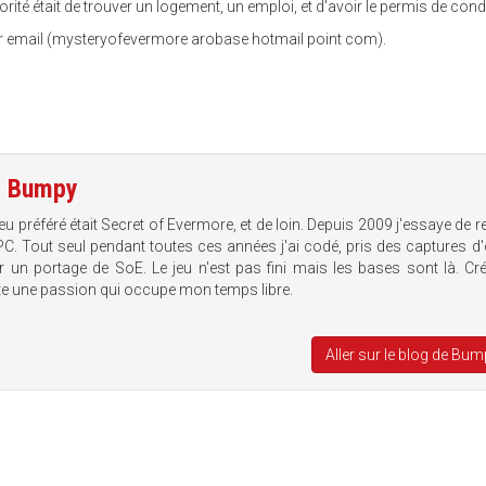
orité était de trouver un logement, un emploi, et d'avoir le permis de cond
r email (mysteryofevermore arobase hotmail point com).
e
Bumpy
u préféré était Secret of Evermore, et de loin. Depuis 2009 j'essaye de r
C. Tout seul pendant toutes ces années j'ai codé, pris des captures d
er un portage de SoE. Le jeu n'est pas fini mais les bases sont là. Cr
te une passion qui occupe mon temps libre.
Aller sur le blog de Bu