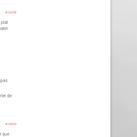
#124728
 plat
atin :
s pas
rler de
#124529
ke que