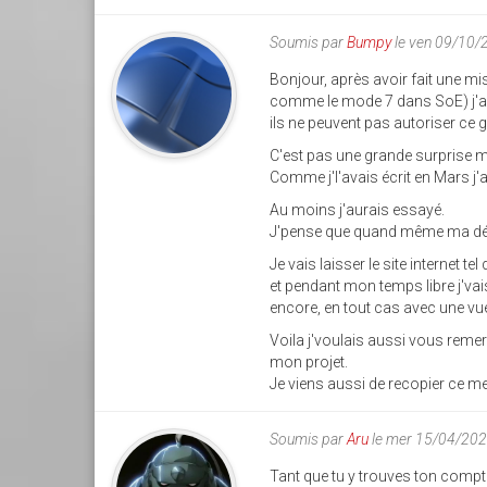
Soumis par
Bumpy
le ven 09/10/
Bonjour, après avoir fait une mis
comme le mode 7 dans SoE) j'ava
ils ne peuvent pas autoriser ce g
C'est pas une grande surprise 
Comme j'l'avais écrit en Mars j'
Au moins j'aurais essayé.
J'pense que quand même ma dém
Je vais laisser le site internet te
et pendant mon temps libre j'vais
encore, en tout cas avec une vu
Voila j'voulais aussi vous remer
mon projet.
Je viens aussi de recopier ce m
Soumis par
Aru
le mer 15/04/202
Tant que tu y trouves ton compte,