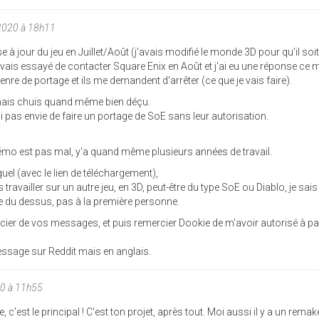
2020 à 18h11
e à jour du jeu en Juillet/Août (j'avais modifié le monde 3D pour qu'il soit
is essayé de contacter Square Enix en Août et j'ai eu une réponse ce m
enre de portage et ils me demandent d'arrêter (ce que je vais faire).
mais chuis quand même bien déçu.
ai pas envie de faire un portage de SoE sans leur autorisation.
o est pas mal, y'a quand même plusieurs années de travail.
l quel (avec le lien de téléchargement),
 travailler sur un autre jeu, en 3D, peut-être du type SoE ou Diablo, je sai
e du dessus, pas à la première personne.
cier de vos messages, et puis remercier Dookie de m'avoir autorisé à pa
essage sur Reddit mais en anglais.
0 à 11h55
 c'est le principal ! C'est ton projet, après tout. Moi aussi il y a un rema