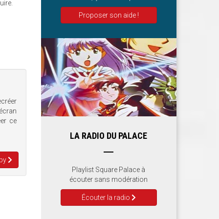
uire.
Proposer son aide !
ecréer
'écran
éer ce
LA RADIO DU PALACE
mpy
Playlist Square Palace à
écouter sans modération
Écouter la radio