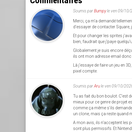
Commentaires
Soumis par
Bumpy
le ven 09/10/
Merci, ça m'a demandé tellement d
d'essayer de contacter Square, 
Et pour changer les sprites j'av
bien, faudrait que j'paye quelqu'
Globalement je suis encore déç
ils ont mon adresse email donc
Là j'essaye de faire un jeu en 3
pixel compte.
Soumis par
Aru
le ven 09/10/202
Tu as fait du bon boulot. C'es
mieux pour ce genre de projet es
comme ça même s'ils demandent de 
un clone, mais ça reste quand 
A mon avis, ils n'acceptent les
sont plus permissifs. Et Nintendo