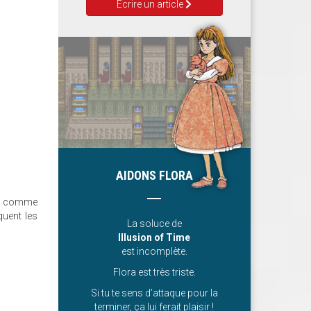
Ecrire un article
AIDONS FLORA
ons comme
quent les
La soluce de
Illusion of Time
est incomplète.
Flora est très triste.
Si tu te sens d’attaque pour la
terminer, ça lui ferait plaisir !