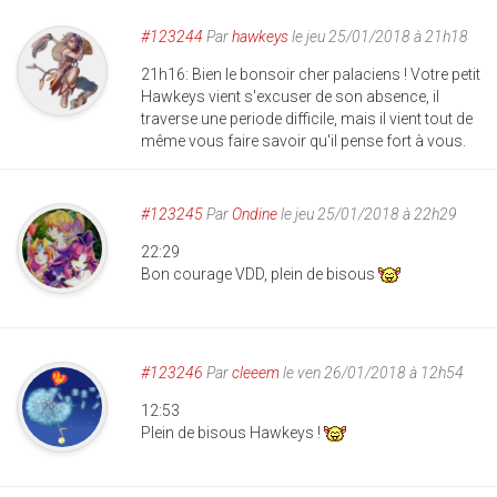
#123244
Par
hawkeys
le jeu 25/01/2018 à 21h18
21h16: Bien le bonsoir cher palaciens ! Votre petit
Hawkeys vient s'excuser de son absence, il
traverse une periode difficile, mais il vient tout de
même vous faire savoir qu'il pense fort à vous.
#123245
Par
Ondine
le jeu 25/01/2018 à 22h29
22:29
Bon courage VDD, plein de bisous
#123246
Par
cleeem
le ven 26/01/2018 à 12h54
12:53
Plein de bisous Hawkeys !