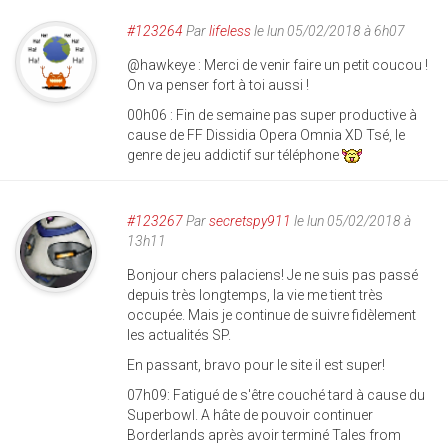
#123264
Par
lifeless
le lun 05/02/2018 à 6h07
@hawkeye : Merci de venir faire un petit coucou !
On va penser fort à toi aussi !
00h06 : Fin de semaine pas super productive à
cause de FF Dissidia Opera Omnia XD Tsé, le
genre de jeu addictif sur téléphone
#123267
Par
secretspy911
le lun 05/02/2018 à
13h11
Bonjour chers palaciens! Je ne suis pas passé
depuis très longtemps, la vie me tient très
occupée. Mais je continue de suivre fidèlement
les actualités SP.
En passant, bravo pour le site il est super!
07h09: Fatigué de s'être couché tard à cause du
Superbowl. A hâte de pouvoir continuer
Borderlands après avoir terminé Tales from