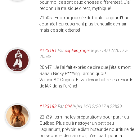
pour moi ce sont deux choses différentes). J'ai
reconnu la musique direct, mythique!
21h05 : Enorme journée de boulot aujourd'hui.
Journée heureusement plus tranquille demain,
mais ce soir, détente!
#123181
Par
captain_roger
le jeu 14/12/2017 à
20h48
20h47 : Je l'ai fait exprès de dire que j'étais mort !
Raaah Nicky F***ing Larson quoi !
Va finir AC Origins. Et va devoir battre les records
de IAK dans l'arène!
#123183
Par
Ciel
le jeu 14/12/2017 à 22h39
22h39 : termine les préparations pour partir au
Québec. Plus qu'à nettoyer un petit peu
l'aquarium, prévoir le distributeur de nourriture de
poissons et demain soir, c'est parti pour la