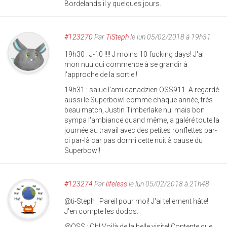
Bordelands il y quelques jours.
#123270
Par
TiSteph
le lun 05/02/2018 à 19h31
19h30 : J-10 !!!! J moins 10 fucking days! J'ai
mon nuu qui commence à se grandir à
l'approche de la sortie !
19h31 : salue l'ami canadzien OSS911. A regardé
aussi le Superbowl comme chaque année, très
beau match, Justin Timberlake nul mais bon
sympa l'ambiance quand même, a galéré toute la
journée au travail avec des petites ronflettes par-
ci par-là car pas dormi cette nuit à cause du
Superbowl!
#123274
Par
lifeless
le lun 05/02/2018 à 21h48
@ti-Steph : Pareil pour moi! J'ai tellement hâte!
J'en compte les dodos.
@OSS : Oh! Voilà de la belle visite! Contente que