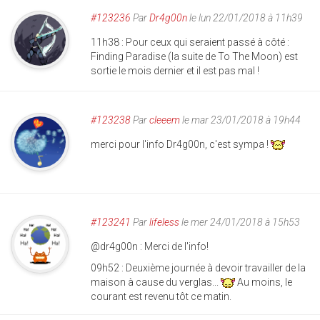
#123236
Par
Dr4g00n
le lun 22/01/2018 à 11h39
11h38 : Pour ceux qui seraient passé à côté :
Finding Paradise (la suite de To The Moon) est
sortie le mois dernier et il est pas mal !
#123238
Par
cleeem
le mar 23/01/2018 à 19h44
merci pour l'info Dr4g00n, c'est sympa !
#123241
Par
lifeless
le mer 24/01/2018 à 15h53
@dr4g00n : Merci de l'info!
09h52 : Deuxième journée à devoir travailler de la
maison à cause du verglas...
Au moins, le
courant est revenu tôt ce matin.