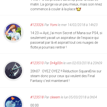
matin. La gorge va un peu mieux, mais son nnez
commence à couler à la place
#123326
Par
Yomi
le mer 14/02/2018 à 14h23
14:23 «» Ayé, j'ai mon Secret of Mana sur PS4, si
seulement yavait un aspirateur de l'espace qui
passerait par là et aspirait tout ces nuages de
flotte je pourrais rentrer !
#123510
Par
Dr4g00n
le ven 02/03/2018 à 20h09
20h07 : OYEZ OYEZ !! Réduction SquareEnix sur
steam donc pour ceux qui veulent des Final
Fantasy c'est maintenant !
#123518
Par
cleeem
le lun 05/03/2018 à 0h04
00:00