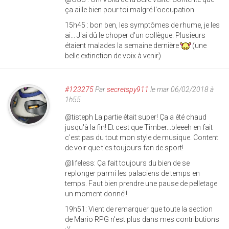
ça aille bien pour toi malgré l'occupation.
15h45 : bon ben, les symptômes de rhume, je les
ai... J'ai dû le choper d'un collègue. Plusieurs
étaient malades la semaine dernière
(une
belle extinction de voix à venir)
#123275
Par
secretspy911
le mar 06/02/2018 à
1h55
@tisteph La partie était super! Ça a été chaud
jusqu'à la fin! Et cest que Timber...bleeeh en fait
c'est pas du tout mon style de musique. Content
de voir que t'es toujours fan de sport!
@lifeless: Ça fait toujours du bien de se
replonger parmi les palaciens de temps en
temps. Faut bien prendre une pause de pelletage
un moment donné!!
19h51: Vient de remarquer que toute la section
de Mario RPG n'est plus dans mes contributions