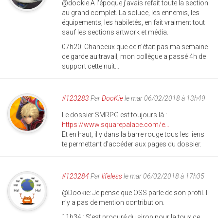
@dookie À l'époque j'avais refait toute la section
au grand complet. La soluce, les ennemis, les
équipements, les habiletés, en fait vraiment tout
sauf les sections artwork et média.
07h20: Chanceux que ce n'était pas ma semaine
de garde au travail, mon collègue a passé 4h de
support cette nuit...
#123283
Par
DooKie
le mar 06/02/2018 à 13h49
Le dossier SMRPG est toujours là :
https://www.squarepalace.com/e...
Et en haut, il y dans la barre rouge tous les liens
te permettant d'accéder aux pages du dossier.
#123284
Par
lifeless
le mar 06/02/2018 à 17h35
@Dookie: Je pense que OSS parle de son profil. Il
n'y a pas de mention contribution.
11h34 : S'est procuré du sirop pour la toux ce