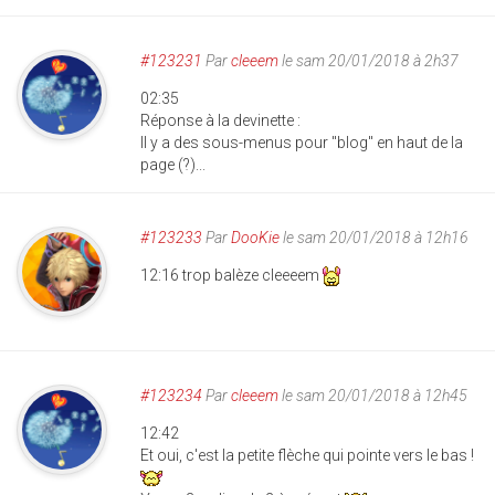
#123231
Par
cleeem
le sam 20/01/2018 à 2h37
02:35
Réponse à la devinette :
Il y a des sous-menus pour "blog" en haut de la
page (?)...
#123233
Par
DooKie
le sam 20/01/2018 à 12h16
12:16 trop balèze cleeeem
#123234
Par
cleeem
le sam 20/01/2018 à 12h45
12:42
Et oui, c'est la petite flèche qui pointe vers le bas !