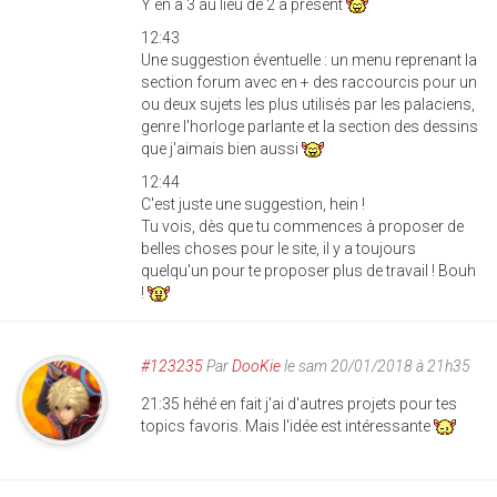
Y en a 3 au lieu de 2 à présent
12:43
Une suggestion éventuelle : un menu reprenant la
section forum avec en + des raccourcis pour un
ou deux sujets les plus utilisés par les palaciens,
genre l'horloge parlante et la section des dessins
que j'aimais bien aussi
12:44
C'est juste une suggestion, hein !
Tu vois, dès que tu commences à proposer de
belles choses pour le site, il y a toujours
quelqu'un pour te proposer plus de travail ! Bouh
!
#123235
Par
DooKie
le sam 20/01/2018 à 21h35
21:35 héhé en fait j'ai d'autres projets pour tes
topics favoris. Mais l'idée est intéressante