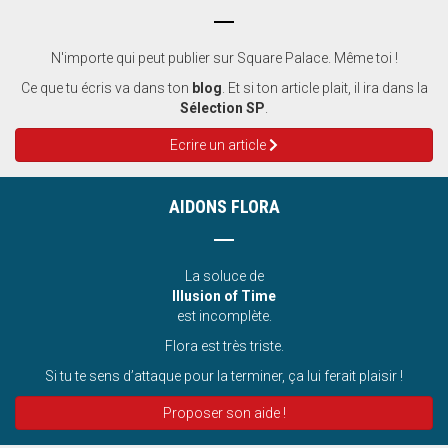
N'importe qui peut publier sur Square Palace. Même toi !
Ce que tu écris va dans ton
blog
. Et si ton article plait, il ira dans la
Sélection SP
.
Ecrire un article
AIDONS FLORA
La soluce de
Illusion of Time
est incomplète.
Flora est très triste.
Si tu te sens d’attaque pour la terminer, ça lui ferait plaisir !
Proposer son aide !