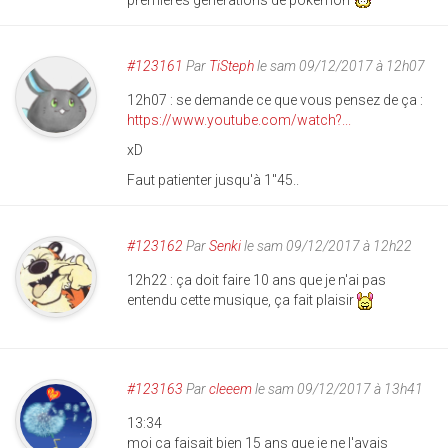
premières générations de pokemon
#123161
Par
TiSteph
le sam 09/12/2017 à 12h07
12h07 : se demande ce que vous pensez de ça :
https://www.youtube.com/watch?...
xD
Faut patienter jusqu'à 1"45..
#123162
Par
Senki
le sam 09/12/2017 à 12h22
12h22 : ça doit faire 10 ans que je n'ai pas
entendu cette musique, ça fait plaisir
#123163
Par
cleeem
le sam 09/12/2017 à 13h41
13:34
moi ça faisait bien 15 ans que je ne l'avais