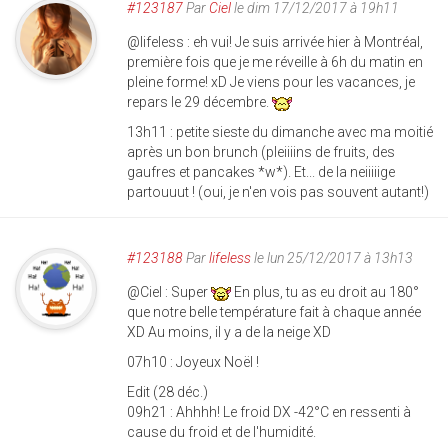
#123187
Par
Ciel
le dim 17/12/2017 à 19h11
@lifeless : eh vui! Je suis arrivée hier à Montréal,
première fois que je me réveille à 6h du matin en
pleine forme! xD Je viens pour les vacances, je
repars le 29 décembre.
13h11 : petite sieste du dimanche avec ma moitié
après un bon brunch (pleiiiins de fruits, des
gaufres et pancakes *w*). Et... de la neiiiiige
partouuut ! (oui, je n'en vois pas souvent autant!)
#123188
Par
lifeless
le lun 25/12/2017 à 13h13
@Ciel : Super
En plus, tu as eu droit au 180°
que notre belle température fait à chaque année
XD Au moins, il y a de la neige XD
07h10 : Joyeux Noël !
Edit (28 déc.)
09h21 : Ahhhh! Le froid DX -42°C en ressenti à
cause du froid et de l'humidité.