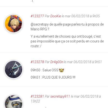
:'(
#123277
Par
DooKie
le mar 06/02/2018 à 9h35
@secretspy de quelle page parles-tu à propos de
Mario RPG ?
Y a eu tellement de choses qui ont bougé, c'est
pas impossible que ça ce soit perdu en cours de
route :/
#123278
Par
Dr4g00n
le mar 06/02/2018 à 9h51
09h50 : Salue OSS
09h51 : PLUS QUE 9 JOURS !!!!
#123281
Par
secretspy911
le mar 06/02/2018 à
13h22