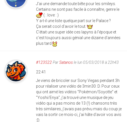
J'ai une demande toute bête pour les smileys.
Certains ne sont pas facile à connaître, genre le
( : love : )
Y a-t-il une liste quelque part sur le Palace ?
Ça serait cool d'avoir le tout.
C'était une super idée ces lapyns à l'époque et
c'est toujours aussi génial une dizaine d'années
plus tard
#123522
Par
Satanos
le lun 05/03/2018 à 22h43
22:41
Je viens de bricoler sur Sony Vegas pendant 3h
pour réaliser une vidéo de 3min30 :D. Pour ceux
qui ont aimé les vidéos "Pokémon/Soyotte" et
"Yoshi/Enya", j'ai trouvé une musique de jeu
vidéo qui a pas moins de 13 (!) chansons très
très similaires, j'avais pas prévu mais du coup je
vais la sortir ce mois-ci, j'ai hâte d'avoir vos avis
:D.