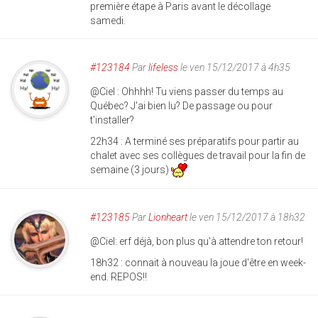
première étape à Paris avant le décollage
samedi.
#123184
Par
lifeless
le ven 15/12/2017 à 4h35
@Ciel : Ohhhh! Tu viens passer du temps au
Québec? J'ai bien lu? De passage ou pour
t'installer?
22h34 : A terminé ses préparatifs pour partir au
chalet avec ses collègues de travail pour la fin de
semaine (3 jours)
#123185
Par
Lionheart
le ven 15/12/2017 à 18h32
@Ciel: erf déjà, bon plus qu'à attendre ton retour!
18h32 : connait à nouveau la joue d'être en week-
end. REPOS!!