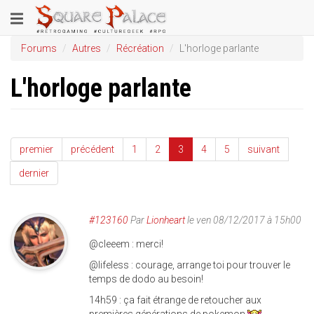
Aller
Toggle
au
contenu
navigation
Forums
Autres
Récréation
L'horloge parlante
principal
L'horloge parlante
premier
précédent
1
2
3
4
5
suivant
dernier
#123160
Par
Lionheart
le ven 08/12/2017 à 15h00
@cleeem : merci!
@lifeless : courage, arrange toi pour trouver le
temps de dodo au besoin!
14h59 : ça fait étrange de retoucher aux