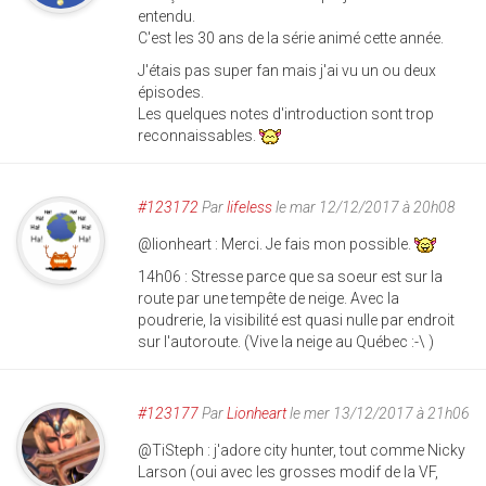
entendu.
C'est les 30 ans de la série animé cette année.
J'étais pas super fan mais j'ai vu un ou deux
épisodes.
Les quelques notes d'introduction sont trop
reconnaissables.
#123172
Par
lifeless
le mar 12/12/2017 à 20h08
@lionheart : Merci. Je fais mon possible.
14h06 : Stresse parce que sa soeur est sur la
route par une tempête de neige. Avec la
poudrerie, la visibilité est quasi nulle par endroit
sur l'autoroute. (Vive la neige au Québec :-\ )
#123177
Par
Lionheart
le mer 13/12/2017 à 21h06
@TiSteph : j'adore city hunter, tout comme Nicky
Larson (oui avec les grosses modif de la VF,