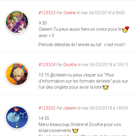
#123523
Par
Ondine
le mar 06/03/2018 à 9h30
9:30
Cleeem Tu peux aussi faire un coeur pour le
avec < 3
Période détestée de l'année au taf : c'est mort !
#123524
Par
DooKie
le mar 06/03/2018 à 10h15
10:15 @cleeem tu peux cliquer sur "Plus
d'information sur les formats de texte" puis sur
l'un des onglets pour avoir la liste
#123532
Par
cleeem
le mar 06/03/2018 à 14h39
14:35
Merci beaucoup Ondine et DooKie pour vos
éclaircissements