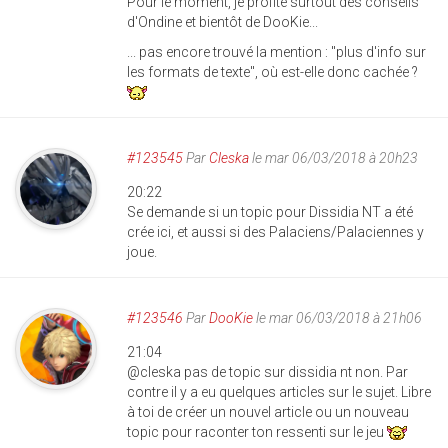
Pour le moment, je profite surtout des conseils
d'Ondine et bientôt de DooKie...
... pas encore trouvé la mention : "plus d'info sur
les formats de texte", où est-elle donc cachée ?
#123545
Par
Cleska
le mar 06/03/2018 à 20h23
20:22
Se demande si un topic pour Dissidia NT a été
crée ici, et aussi si des Palaciens/Palaciennes y
joue.
#123546
Par
DooKie
le mar 06/03/2018 à 21h06
21:04
@cleska pas de topic sur dissidia nt non. Par
contre il y a eu quelques articles sur le sujet. Libre
à toi de créer un nouvel article ou un nouveau
topic pour raconter ton ressenti sur le jeu