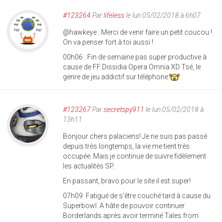
#123264
Par
lifeless
le lun 05/02/2018 à 6h07
@hawkeye : Merci de venir faire un petit coucou !
On va penser fort à toi aussi !
00h06 : Fin de semaine pas super productive à
cause de FF Dissidia Opera Omnia XD Tsé, le
genre de jeu addictif sur téléphone
#123267
Par
secretspy911
le lun 05/02/2018 à
13h11
Bonjour chers palaciens! Je ne suis pas passé
depuis très longtemps, la vie me tient très
occupée. Mais je continue de suivre fidèlement
les actualités SP.
En passant, bravo pour le site il est super!
07h09: Fatigué de s'être couché tard à cause du
Superbowl. A hâte de pouvoir continuer
Borderlands après avoir terminé Tales from