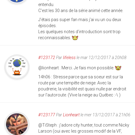
entendu.
C'est les 30 ans de la série animé cette année.
J'étais pas super fan mais j'ai vu un ou deux
épisodes.
Les quelques notes d'introduction sont trop
reconnaissables.
#123172
Par
lifeless
le mar 12/12/2017 à 20h08
@lionheart : Merci. Je fais mon possible.
14h06 : Stresse parce que sa soeur est sur la
route par une tempête de neige. Avec la
poudrerie, la visibilité est quasi nulle par endroit
sur l'autoroute. (Vive la neige au Québec :-\ )
#123177
Par
Lionheart
le mer 13/12/2017 à 21h06
@TiSteph : j'adore city hunter, tout comme Nicky
Larson (oui avec les grosses modif de la VF,