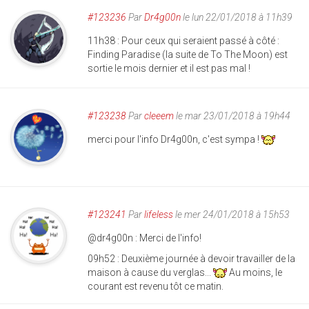
#123236
Par
Dr4g00n
le lun 22/01/2018 à 11h39
11h38 : Pour ceux qui seraient passé à côté :
Finding Paradise (la suite de To The Moon) est
sortie le mois dernier et il est pas mal !
#123238
Par
cleeem
le mar 23/01/2018 à 19h44
merci pour l'info Dr4g00n, c'est sympa !
#123241
Par
lifeless
le mer 24/01/2018 à 15h53
@dr4g00n : Merci de l'info!
09h52 : Deuxième journée à devoir travailler de la
maison à cause du verglas...
Au moins, le
courant est revenu tôt ce matin.