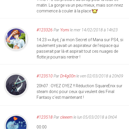
matin. La gorge va un peu mieux, mais son nnez
commence à couler à la place
#123326
Par
Yomi
le mer 14/02/2018 à 14h23
14:23 «» Ayé, j'ai mon Secret of Mana sur PS4, si
seulement yavait un aspirateur de l'espace qui
passerait par là et aspirait tout ces nuages de
flotte je pourrais rentrer !
#123510
Par
Dr4g00n
le ven 02/03/2018 à 20h09
20h07 : OYEZ OYEZ !! Réduction SquareEnix sur
steam donc pour ceux qui veulent des Final
Fantasy c'est maintenant !
#123518
Par
cleeem
le lun 05/03/2018 à 0h04
00:00