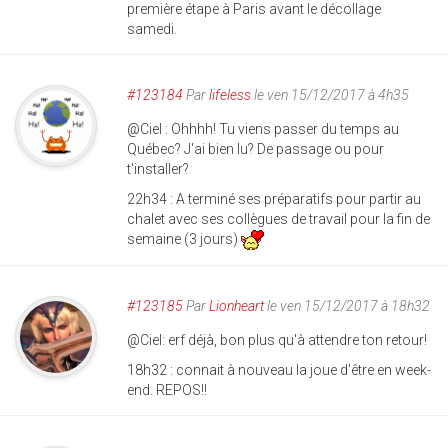
première étape à Paris avant le décollage
samedi.
#123184
Par
lifeless
le ven 15/12/2017 à 4h35
@Ciel : Ohhhh! Tu viens passer du temps au
Québec? J'ai bien lu? De passage ou pour
t'installer?
22h34 : A terminé ses préparatifs pour partir au
chalet avec ses collègues de travail pour la fin de
semaine (3 jours)
#123185
Par
Lionheart
le ven 15/12/2017 à 18h32
@Ciel: erf déjà, bon plus qu'à attendre ton retour!
18h32 : connait à nouveau la joue d'être en week-
end. REPOS!!