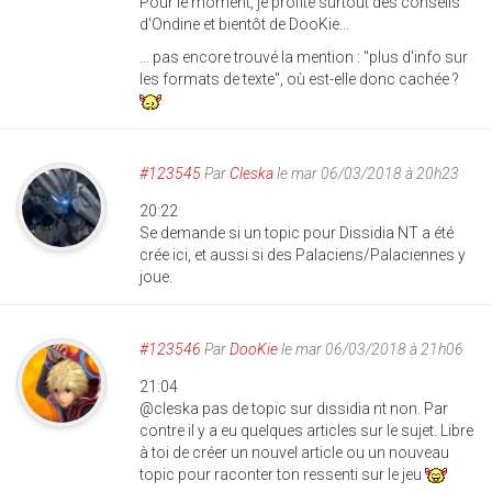
Pour le moment, je profite surtout des conseils
d'Ondine et bientôt de DooKie...
... pas encore trouvé la mention : "plus d'info sur
les formats de texte", où est-elle donc cachée ?
#123545
Par
Cleska
le mar 06/03/2018 à 20h23
20:22
Se demande si un topic pour Dissidia NT a été
crée ici, et aussi si des Palaciens/Palaciennes y
joue.
#123546
Par
DooKie
le mar 06/03/2018 à 21h06
21:04
@cleska pas de topic sur dissidia nt non. Par
contre il y a eu quelques articles sur le sujet. Libre
à toi de créer un nouvel article ou un nouveau
topic pour raconter ton ressenti sur le jeu