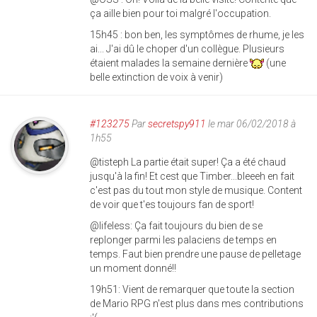
ça aille bien pour toi malgré l'occupation.
15h45 : bon ben, les symptômes de rhume, je les
ai... J'ai dû le choper d'un collègue. Plusieurs
étaient malades la semaine dernière
(une
belle extinction de voix à venir)
#123275
Par
secretspy911
le mar 06/02/2018 à
1h55
@tisteph La partie était super! Ça a été chaud
jusqu'à la fin! Et cest que Timber...bleeeh en fait
c'est pas du tout mon style de musique. Content
de voir que t'es toujours fan de sport!
@lifeless: Ça fait toujours du bien de se
replonger parmi les palaciens de temps en
temps. Faut bien prendre une pause de pelletage
un moment donné!!
19h51: Vient de remarquer que toute la section
de Mario RPG n'est plus dans mes contributions