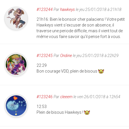
#123244
Par
hawkeys
le jeu 25/01/2018 à 21h18
21h16: Bien le bonsoir cher palaciens ! Votre petit
Hawkeys vient s'excuser de son absence, il
traverse une periode difficile, mais il vient tout de
même vous faire savoir qu'il pense fort à vous.
#123245
Par
Ondine
le jeu 25/01/2018 à 22h29
22:29
Bon courage VDD, plein de bisous
#123246
Par
cleeem
le ven 26/01/2018 à 12h54
12:53
Plein de bisous Hawkeys !