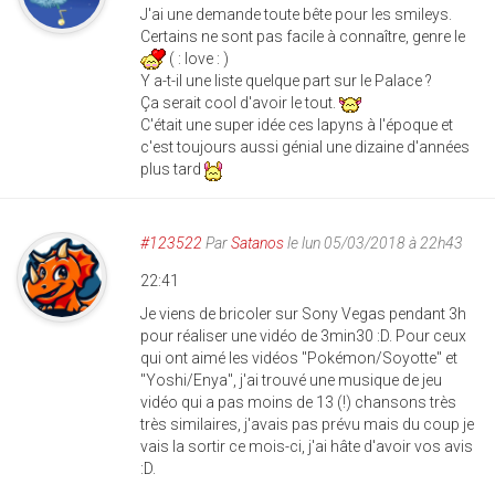
J'ai une demande toute bête pour les smileys.
Certains ne sont pas facile à connaître, genre le
( : love : )
Y a-t-il une liste quelque part sur le Palace ?
Ça serait cool d'avoir le tout.
C'était une super idée ces lapyns à l'époque et
c'est toujours aussi génial une dizaine d'années
plus tard
#123522
Par
Satanos
le lun 05/03/2018 à 22h43
22:41
Je viens de bricoler sur Sony Vegas pendant 3h
pour réaliser une vidéo de 3min30 :D. Pour ceux
qui ont aimé les vidéos "Pokémon/Soyotte" et
"Yoshi/Enya", j'ai trouvé une musique de jeu
vidéo qui a pas moins de 13 (!) chansons très
très similaires, j'avais pas prévu mais du coup je
vais la sortir ce mois-ci, j'ai hâte d'avoir vos avis
:D.