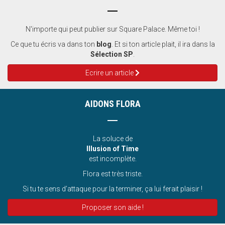
N'importe qui peut publier sur Square Palace. Même toi !
Ce que tu écris va dans ton
blog
. Et si ton article plait, il ira dans la
Sélection SP
.
Ecrire un article
AIDONS FLORA
La soluce de
Illusion of Time
est incomplète.
Flora est très triste.
Si tu te sens d’attaque pour la terminer, ça lui ferait plaisir !
Proposer son aide !