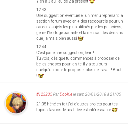
Y en a 3 au lieu de 2 à présent
12:43
Une suggestion éventuelle : un menu reprenant la
section forum avec en + des raccourcis pour un
ou deux sujets les plus utilisés par les palaciens,
genre l'horloge parlante et la section des dessins
que j'aimais bien aussi
12:44
C'est juste une suggestion, hein !
Tu vois, dès que tu commences à proposer de
belles choses pour le site, il y a toujours
quelqu'un pour te proposer plus de travail ! Bouh
!
#123235
Par
DooKie
le sam 20/01/2018 à 21h35
21:35 héhé en fait j'ai d'autres projets pour tes
topics favoris. Mais l'idée est intéressante