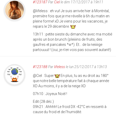
#123187
Par
Ciel
le dim 17/12/2017 à 19h11
@lifeless : eh vui! Je suis arrivée hier à Montréal,
première fois que je me réveille à 6h du matin en
pleine forme! xD Je viens pour les vacances, je
repars le 29 décembre.
13h11 : petite sieste du dimanche avec ma moitié
après un bon brunch (pleiiiins de fruits, des
gaufres et pancakes *w*). Et... de la neiiiiige
partouuut ! (oui, je n'en vois pas souvent autant!)
#123188
Par
lifeless
le lun 25/12/2017 à 13h13
@Ciel : Super
En plus, tu as eu droit au 180°
que notre belle température fait à chaque année
XD Au moins, il y a de la neige XD
07h10 : Joyeux Noël !
Edit (28 déc.)
09h21 : Ahhhh! Le froid DX -42°C en ressenti à
cause du froid et de l'humidité.