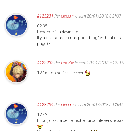
#123231
Par
cleeem
le sam 20/01/2018 à 2h37
02:35
Réponse à la devinette :
Il y a des sous-menus pour "blog" en haut de la
page (?)...
#123233
Par
DooKie
le sam 20/01/2018 à 12h16
12:16 trop balèze cleeeem
#123234
Par
cleeem
le sam 20/01/2018 à 12h45
12:42
Et oui, c'est la petite flèche qui pointe vers le bas !