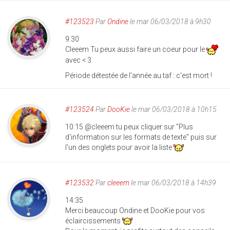
#123523
Par
Ondine
le mar 06/03/2018 à 9h30
9:30
Cleeem Tu peux aussi faire un coeur pour le
avec < 3
Période détestée de l'année au taf : c'est mort !
#123524
Par
DooKie
le mar 06/03/2018 à 10h15
10:15 @cleeem tu peux cliquer sur "Plus
d'information sur les formats de texte" puis sur
l'un des onglets pour avoir la liste
#123532
Par
cleeem
le mar 06/03/2018 à 14h39
14:35
Merci beaucoup Ondine et DooKie pour vos
éclaircissements