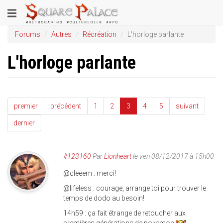
Aller
Toggle
au
contenu
navigation
Forums
Autres
Récréation
L'horloge parlante
principal
L'horloge parlante
premier
précédent
1
2
3
4
5
suivant
dernier
#123160
Par
Lionheart
le ven 08/12/2017 à 15h00
@cleeem : merci!
@lifeless : courage, arrange toi pour trouver le
temps de dodo au besoin!
14h59 : ça fait étrange de retoucher aux