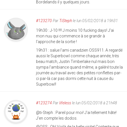
Bordelands il y quelques jours.
#123270
Par
TiSteph
le lun 05/02/2018 à 19h31
19h30 : J-10 !!!! J moins 10 fucking days! J'ai
mon nuu qui commence à se grandir à
l'approche de la sortie !
19h31 : salue l'ami canadzien OSS911. A regardé
aussi le Superbowl comme chaque année, très
beau match, Justin Timberlake nul mais bon
sympa l'ambiance quand même, a galéré toute la
journée au travail avec des petites ronflettes par-
ci par-là car pas dormi cette nuit à cause du
Superbowl!
#123274
Par
lifeless
le lun 05/02/2018 à 21h48
@ti-Steph : Pareil pour moi! J'ai tellement hâte!
J'en compte les dodos.
@OSS : Oh! Voilà de la belle visite! Contente que