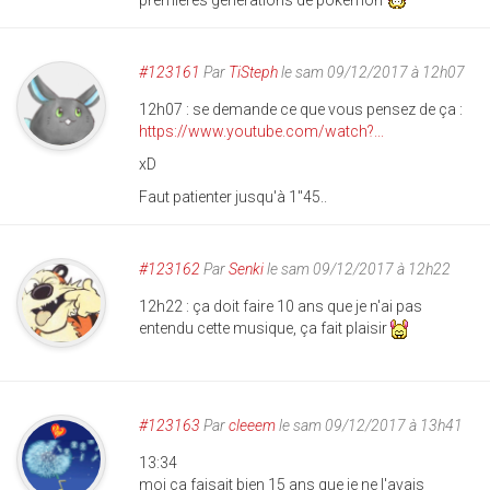
premières générations de pokemon
#123161
Par
TiSteph
le sam 09/12/2017 à 12h07
12h07 : se demande ce que vous pensez de ça :
https://www.youtube.com/watch?...
xD
Faut patienter jusqu'à 1"45..
#123162
Par
Senki
le sam 09/12/2017 à 12h22
12h22 : ça doit faire 10 ans que je n'ai pas
entendu cette musique, ça fait plaisir
#123163
Par
cleeem
le sam 09/12/2017 à 13h41
13:34
moi ça faisait bien 15 ans que je ne l'avais