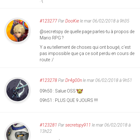
:'(
#123277
Par
DooKie
le mar 06/02/2018 à 9h35
@secretspy de quelle page parles-tu à propos de
Mario RPG ?
Y a eu tellement de choses qui ont bougé, c'est
pas impossible que ça ce soit perdu en cours de
route :/
#123278
Par
Dr4g00n
le mar 06/02/2018 à 9h51
09h50 : Salue OSS
09h51 : PLUS QUE 9 JOURS !!!!
#123281
Par
secretspy911
le mar 06/02/2018 à
13h22