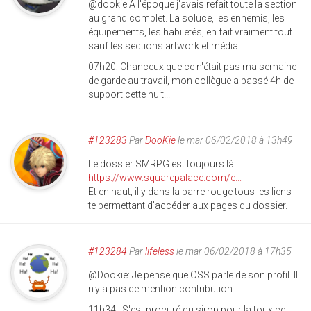
@dookie À l'époque j'avais refait toute la section
au grand complet. La soluce, les ennemis, les
équipements, les habiletés, en fait vraiment tout
sauf les sections artwork et média.
07h20: Chanceux que ce n'était pas ma semaine
de garde au travail, mon collègue a passé 4h de
support cette nuit...
#123283
Par
DooKie
le mar 06/02/2018 à 13h49
Le dossier SMRPG est toujours là :
https://www.squarepalace.com/e...
Et en haut, il y dans la barre rouge tous les liens
te permettant d'accéder aux pages du dossier.
#123284
Par
lifeless
le mar 06/02/2018 à 17h35
@Dookie: Je pense que OSS parle de son profil. Il
n'y a pas de mention contribution.
11h34 : S'est procuré du sirop pour la toux ce