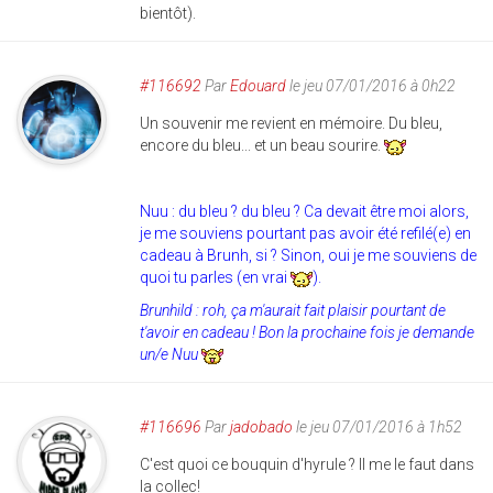
bientôt).
#116692
Par
Edouard
le jeu 07/01/2016 à 0h22
Un souvenir me revient en mémoire. Du bleu,
encore du bleu... et un beau sourire.
Nuu : du bleu ? du bleu ? Ca devait être moi alors,
je me souviens pourtant pas avoir été refilé(e) en
cadeau à Brunh, si ?
Sinon, oui je me souviens de
quoi tu parles (en vrai
).
Brunhild : roh, ça m'aurait fait plaisir pourtant de
t'avoir en cadeau ! Bon la prochaine fois je demande
un/e Nuu
#116696
Par
jadobado
le jeu 07/01/2016 à 1h52
C'est quoi ce bouquin d'hyrule ? Il me le faut dans
la collec!