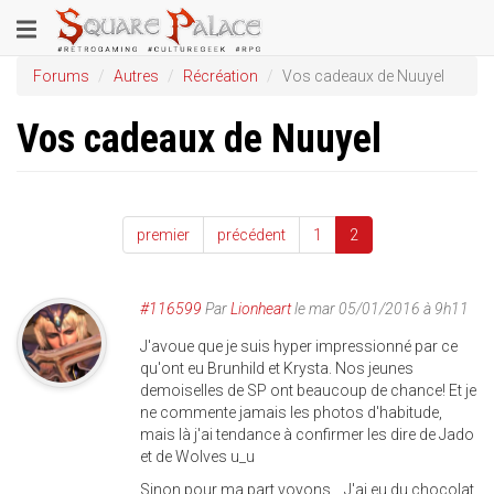
Aller
Toggle
au
contenu
navigation
Forums
Autres
Récréation
Vos cadeaux de Nuuyel
principal
Vos cadeaux de Nuuyel
premier
précédent
1
2
#116599
Par
Lionheart
le mar 05/01/2016 à 9h11
J'avoue que je suis hyper impressionné par ce
qu'ont eu Brunhild et Krysta. Nos jeunes
demoiselles de SP ont beaucoup de chance! Et je
ne commente jamais les photos d'habitude,
mais là j'ai tendance à confirmer les dire de Jado
et de Wolves u_u
Sinon pour ma part voyons... J'ai eu du chocolat,