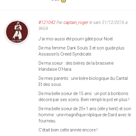
#121042
Par
captain_roger
le sam 31/12/2016 à
9h54
J'ai moi aussi été pourri gâté pour Noël.
De ma femme: Dark Souls 3 et son guide plus
Assassin's Creed Syndicate.
De ma soeur : des bières de la brasserie
Irlandaise O'Hara.
De mes parents : une bière biologique du Cantal.
Et des sous.
De ma belle soeur de 15 ans : un pot à bonbons
décoré par ses soins. Bien rempli le pot en plus !
De ma belle soeur de 25+1 ans (elle y tient) et son
homme : une magnifique réplique de Dard avec le
fourreau.
C'était bien cette année encore !