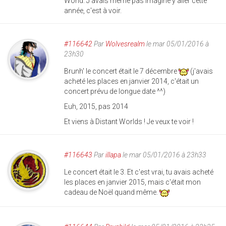
World. J'avais même pas imaginé y aller cette
année, c'est à voir.
#116642
Par
Wolvesrealm
le mar 05/01/2016 à
23h30
Brunh' le concert était le 7 décembre
(j'avais
acheté les places en janvier 2014, c'était un
concert prévu de longue date ^^)
Euh, 2015, pas 2014
Et viens à Distant Worlds ! Je veux te voir !
#116643
Par
illapa
le mar 05/01/2016 à 23h33
Le concert était le 3. Et c'est vrai, tu avais acheté
les places en janvier 2015, mais c'était mon
cadeau de Noël quand même.