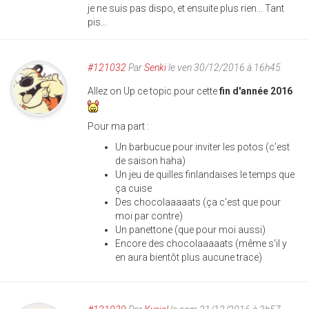
je ne suis pas dispo, et ensuite plus rien... Tant
pis...
#121032
Par
Senki
le ven 30/12/2016 à 16h45
Allez on Up ce topic pour cette
fin d'année 2016
Pour ma part :
Un barbucue pour inviter les potos (c'est
de saison haha)
Un jeu de quilles finlandaises le temps que
ça cuise
Des chocolaaaaats (ça c'est que pour
moi par contre)
Un panettone (que pour moi aussi)
Encore des chocolaaaaats (même s'il y
en aura bientôt plus aucune trace)