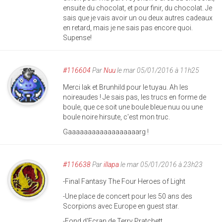
ensuite du chocolat, et pour finir, du chocolat. Je
sais que je vais avoir un ou deux autres cadeaux
en retard, mais je ne sais pas encore quoi.
Supense!
#116604
Par
Nuu
le mar 05/01/2016 à 11h25
Merci Iak et Brunhild pour le tuyau. Ah les
noireaudes ! Je sais pas, les trucs en forme de
boule, que ce soit une boule bleue nuu ou une
boule noire hirsute, c'est mon truc.
Gaaaaaaaaaaaaaaaaaarg !
#116638
Par
illapa
le mar 05/01/2016 à 23h23
-Final Fantasy The Four Heroes of Light
-Une place de concert pour les 50 ans des
Scorpions avec Europe en guest star.
-Fond d'Ecran de Terry Pratchett