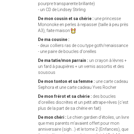
pourpre transparente brillante)
- un CD de Lindsey Stirling
De mon cousin et sa chérie :
une princesse
Mononoke en perles à repasser (taille à peu près
A3), faite maison
De ma cousine :
- deux colliers ras de cou type goth/renaissance
- une paire de boucles d'oreilles
De ma tatie/mon parrain :
un crayon à lèvres +
un fard à paupières + un vernis assortis et des
sousous
De mon tonton et sa femme :
une carte cadeau
Sephora et une carte cadeau Yves Rocher
De mon frérot et sa chérie :
des boucles
d'oreilles discrètes et un petit attrape-rêves (c'est
plus de la part de sa chérie en fait)
De mon chéri :
Le chien gardien d'étoiles, un livre
que mes parents m'avaient offert pour mon
anniversaire (sigh...) et le tome 2 (Enfances), que