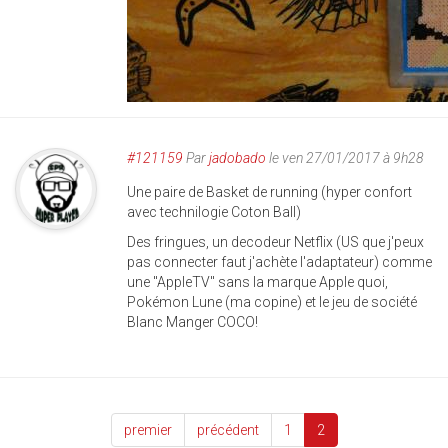
#121159
Par
jadobado
le ven 27/01/2017 à 9h28
Une paire de Basket de running (hyper confort
avec technilogie Coton Ball)
Des fringues, un decodeur Netflix (US que j'peux
pas connecter faut j'achète l'adaptateur) comme
une "AppleTV" sans la marque Apple quoi,
Pokémon Lune (ma copine) et le jeu de société
Blanc Manger COCO!
premier
précédent
1
2