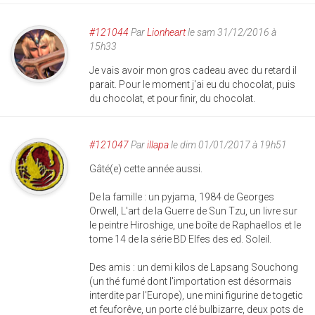
#121044
Par
Lionheart
le sam 31/12/2016 à
15h33
Je vais avoir mon gros cadeau avec du retard il
parait. Pour le moment j'ai eu du chocolat, puis
du chocolat, et pour finir, du chocolat.
#121047
Par
illapa
le dim 01/01/2017 à 19h51
Gâté(e) cette année aussi.
De la famille : un pyjama, 1984 de Georges
Orwell, L'art de la Guerre de Sun Tzu, un livre sur
le peintre Hiroshige, une boîte de Raphaellos et le
tome 14 de la série BD Elfes des ed. Soleil.
Des amis : un demi kilos de Lapsang Souchong
(un thé fumé dont l'importation est désormais
interdite par l'Europe), une mini figurine de togetic
et feuforêve, un porte clé bulbizarre, deux pots de