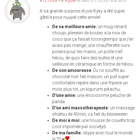
#121039
Par
Kysiel
le sam 31/12/2016 à 3h57
A sa grande surprise et joie Kyky a été super
gâté/e pour nuuyel cette année!
De sa meilleure amie:
un mug renard
choupi, pleeeiiin de boules a la noix de
coco que ça faisait looongtemps que j'en
avais pas mangé, une chaufferette ours
polaire pour les mains, un porte-clef
hibou, de quoi faire des bulles et une
veilleuse en céramique en forme de hibou
De son amoureuse
: Du riz soufflé au
chocolat noir fait maison, un pull super
confortable repéré dans une friperie un
mois plus tot, un kigurumi pikachu,
D'une amie:
une énoooorme peluche de
panda
D'un ami massothérapeute:
un massage
shiatsu de 45min, ca fait du biiiiieeeeen
De moi à moi:
une housse de couette trop
cool imprimée par society6
De ma famille:
skype avec tout le monde
le 25