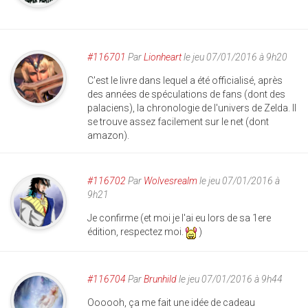
#116701
Par
Lionheart
le jeu 07/01/2016 à 9h20
C'est le livre dans lequel a été officialisé, après
des années de spéculations de fans (dont des
palaciens), la chronologie de l'univers de Zelda. Il
se trouve assez facilement sur le net (dont
amazon).
#116702
Par
Wolvesrealm
le jeu 07/01/2016 à
9h21
Je confirme (et moi je l'ai eu lors de sa 1ere
édition, respectez moi.
)
#116704
Par
Brunhild
le jeu 07/01/2016 à 9h44
Oooooh, ça me fait une idée de cadeau