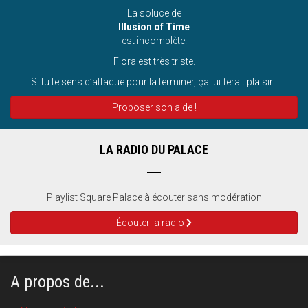
La soluce de
Illusion of Time
est incomplète.
Flora est très triste.
Si tu te sens d’attaque pour la terminer, ça lui ferait plaisir !
Proposer son aide !
LA RADIO DU PALACE
Playlist Square Palace à écouter sans modération
Écouter la radio
A propos de...