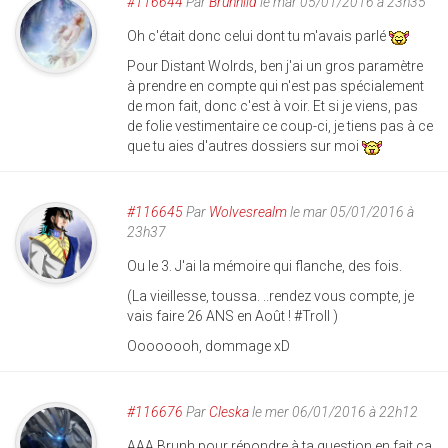
#116644
Par
Brunhild
le mar 05/01/2016 à 23h35
Oh c'était donc celui dont tu m'avais parlé
Pour Distant Wolrds, ben j'ai un gros paramètre
à prendre en compte qui n'est pas spécialement
de mon fait, donc c'est à voir. Et si je viens, pas
de folie vestimentaire ce coup-ci, je tiens pas à ce
que tu aies d'autres dossiers sur moi
#116645
Par
Wolvesrealm
le mar 05/01/2016 à
23h37
Ou le 3. J'ai la mémoire qui flanche, des fois.
(La vieillesse, toussa. ..rendez vous compte, je
vais faire 26 ANS en Août ! #Troll )
Oooooooh, dommage xD
#116676
Par
Cleska
le mer 06/01/2016 à 22h12
AAA Brunh pour répondre à ta question en fait ça