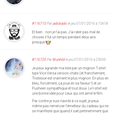
#116710
Par
jadobado
le jeu 07/01/2016 à 15h18
Et bien... non je l'ai pas. J'ai rater pas mal de
choses il fut un temps pendant deux ans
presque
#116720
Par
Brunhild
le jeu 07/01/2016 à 23h39
Je peux agrandir ma liste par un mignon T-shirt
type Vice Versa version chats (et franchement,
Tristesse est vraiment le plus mignon. En plus en
bleu, forcément, ça joue en sa faveur !) et un
Pusheen sympathique et tout doux. Le t-shirt est
une bonne idée pour ceux qui ont aimé le film.
Par contre je suis navrée à ce sujet, je peux
même pas remercier l'émetteur du cadeau qui ne
se manifeste que quand il sait pertinemment que