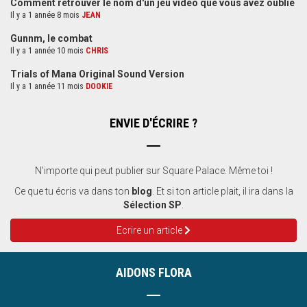
Comment retrouver le nom d'un jeu vidéo que vous avez oublié
Il y a 1 année 8 mois
JEAN
Gunnm, le combat
Il y a 1 année 10 mois
CHRIS
Trials of Mana Original Sound Version
Il y a 1 année 11 mois
DOOKIE
ENVIE D'ÉCRIRE ?
N'importe qui peut publier sur Square Palace. Même toi !
Ce que tu écris va dans ton
blog
. Et si ton article plait, il ira dans la
Sélection SP
.
Ecrire un article
AIDONS FLORA