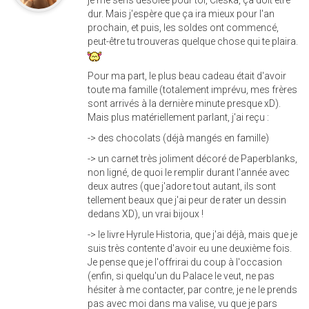
je me sens désolée pour toi, Cleska, ça doit être
dur. Mais j'espère que ça ira mieux pour l'an
prochain, et puis, les soldes ont commencé,
peut-être tu trouveras quelque chose qui te plaira.
Pour ma part, le plus beau cadeau était d'avoir
toute ma famille (totalement imprévu, mes frères
sont arrivés à la dernière minute presque xD).
Mais plus matériellement parlant, j'ai reçu :
-> des chocolats (déjà mangés en famille)
-> un carnet très joliment décoré de Paperblanks,
non ligné, de quoi le remplir durant l'année avec
deux autres (que j'adore tout autant, ils sont
tellement beaux que j'ai peur de rater un dessin
dedans XD), un vrai bijoux !
-> le livre Hyrule Historia, que j'ai déjà, mais que je
suis très contente d'avoir eu une deuxième fois.
Je pense que je l'offrirai du coup à l'occasion
(enfin, si quelqu'un du Palace le veut, ne pas
hésiter à me contacter, par contre, je ne le prends
pas avec moi dans ma valise, vu que je pars