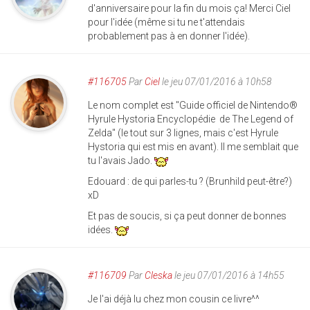
d'anniversaire pour la fin du mois ça! Merci Ciel
pour l'idée (même si tu ne t'attendais
probablement pas à en donner l'idée).
#116705
Par
Ciel
le jeu 07/01/2016 à 10h58
Le nom complet est "Guide officiel de Nintendo®
Hyrule Hystoria Encyclopédie de The Legend of
Zelda" (le tout sur 3 lignes, mais c'est Hyrule
Hystoria qui est mis en avant). Il me semblait que
tu l'avais Jado.
Edouard : de qui parles-tu ? (Brunhild peut-être?)
xD
Et pas de soucis, si ça peut donner de bonnes
idées.
#116709
Par
Cleska
le jeu 07/01/2016 à 14h55
Je l'ai déjà lu chez mon cousin ce livre^^