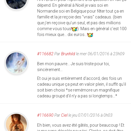
dépend. En général à Noël je vais soi en
Normandie soi en Belgique pour fêter tout ça en
famille et la je reçoie des "vrais" cadeaus. (bien
que j'en reçoive qu'un seul, et pas des millions
comme vous tous
). Mais en général c'est 100
fois mieux que... dix euros...
.
#116682
Par
Brunhild
le mer 06/01/2016 à 23h09
Ben mon pauvre... Je suis triste pour toi,
sincèrement...
Et oui je suis entièrement d'accord, des fois un
cadeau unique ça peut en valoir plein, il suffit qu'il
soit bien choisi *se remémore un magnifique
cadeau groupé d'il n'y a pas si longtemps...*
#116690
Par
Ciel
le jeu 07/01/2016 à 0h03
Eh bien, vous avez été gâtés, pour beaucoup ! Et