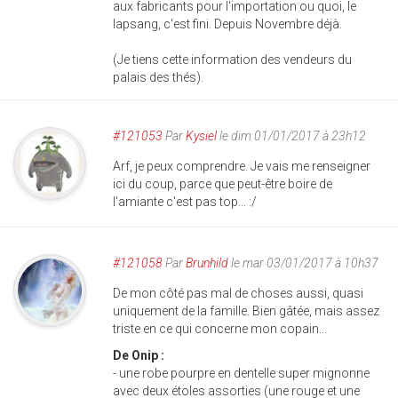
aux fabricants pour l'importation ou quoi, le
lapsang, c'est fini. Depuis Novembre déjà.
(Je tiens cette information des vendeurs du
palais des thés).
#121053
Par
Kysiel
le dim 01/01/2017 à 23h12
Arf, je peux comprendre. Je vais me renseigner
ici du coup, parce que peut-être boire de
l'amiante c'est pas top... :/
#121058
Par
Brunhild
le mar 03/01/2017 à 10h37
De mon côté pas mal de choses aussi, quasi
uniquement de la famille. Bien gâtée, mais assez
triste en ce qui concerne mon copain...
De Onip :
- une robe pourpre en dentelle super mignonne
avec deux étoles assorties (une rouge et une