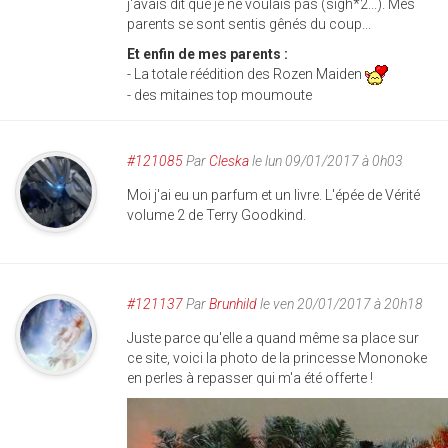
j'avais dit que je ne voulais pas (sigh*2...). Mes
parents se sont sentis gênés du coup...
Et enfin de mes parents :
- La totale réédition des Rozen Maiden
- des mitaines top moumoute
#121085
Par
Cleska
le lun 09/01/2017 à 0h03
Moi j'ai eu un parfum et un livre. L'épée de Vérité
volume 2 de Terry Goodkind.
#121137
Par
Brunhild
le ven 20/01/2017 à 20h18
Juste parce qu'elle a quand même sa place sur
ce site, voici la photo de la princesse Mononoke
en perles à repasser qui m'a été offerte !