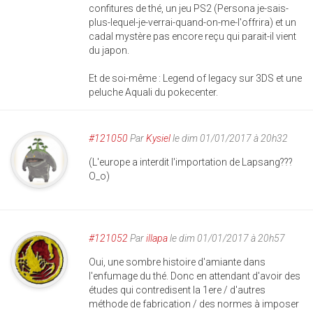
confitures de thé, un jeu PS2 (Persona je-sais-
plus-lequel-je-verrai-quand-on-me-l'offrira) et un
cadal mystère pas encore reçu qui parait-il vient
du japon.
Et de soi-même : Legend of legacy sur 3DS et une
peluche Aquali du pokecenter.
#121050
Par
Kysiel
le dim 01/01/2017 à 20h32
(L'europe a interdit l'importation de Lapsang???
O_o)
#121052
Par
illapa
le dim 01/01/2017 à 20h57
Oui, une sombre histoire d'amiante dans
l'enfumage du thé. Donc en attendant d'avoir des
études qui contredisent la 1ere / d'autres
méthode de fabrication / des normes à imposer