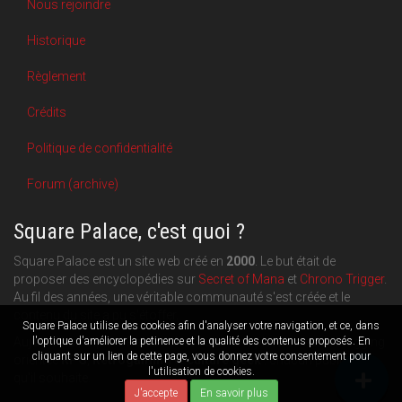
Nous rejoindre
Historique
Règlement
Crédits
Politique de confidentialité
Forum (archive)
Square Palace, c'est quoi ?
Square Palace est un site web créé en
2000
. Le but était de
proposer des encyclopédies sur
Secret of Mana
et
Chrono Trigger
.
Au fil des années, une véritable communauté s'est créée et le
contenu du site a pu s'étoffer.
Square Palace utilise des cookies afin d'analyser votre navigation, et ce, dans
l'optique d'améliorer la petinence et la qualité des contenus proposés. En
Aujourd'hui, Square Palace c'est aussi une plateforme de blogging
cliquant sur un lien de cette page, vous donnez votre consentement pour
orientée
RPG
,
Retrogaming
et
culture geek
: chacun publie ce
l'utilisation de cookies.
qu'il souhaite.
J'accepte
En savoir plus