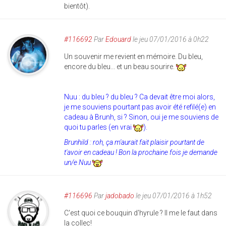
bientôt).
#116692
Par
Edouard
le jeu 07/01/2016 à 0h22
Un souvenir me revient en mémoire. Du bleu,
encore du bleu... et un beau sourire.
Nuu : du bleu ? du bleu ? Ca devait être moi alors,
je me souviens pourtant pas avoir été refilé(e) en
cadeau à Brunh, si ?
Sinon, oui je me souviens de
quoi tu parles (en vrai
).
Brunhild : roh, ça m'aurait fait plaisir pourtant de
t'avoir en cadeau ! Bon la prochaine fois je demande
un/e Nuu
#116696
Par
jadobado
le jeu 07/01/2016 à 1h52
C'est quoi ce bouquin d'hyrule ? Il me le faut dans
la collec!