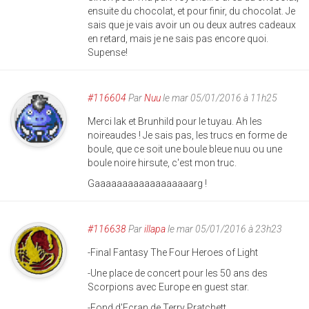
ensuite du chocolat, et pour finir, du chocolat. Je
sais que je vais avoir un ou deux autres cadeaux
en retard, mais je ne sais pas encore quoi.
Supense!
#116604
Par
Nuu
le mar 05/01/2016 à 11h25
Merci Iak et Brunhild pour le tuyau. Ah les
noireaudes ! Je sais pas, les trucs en forme de
boule, que ce soit une boule bleue nuu ou une
boule noire hirsute, c'est mon truc.
Gaaaaaaaaaaaaaaaaaarg !
#116638
Par
illapa
le mar 05/01/2016 à 23h23
-Final Fantasy The Four Heroes of Light
-Une place de concert pour les 50 ans des
Scorpions avec Europe en guest star.
-Fond d'Ecran de Terry Pratchett