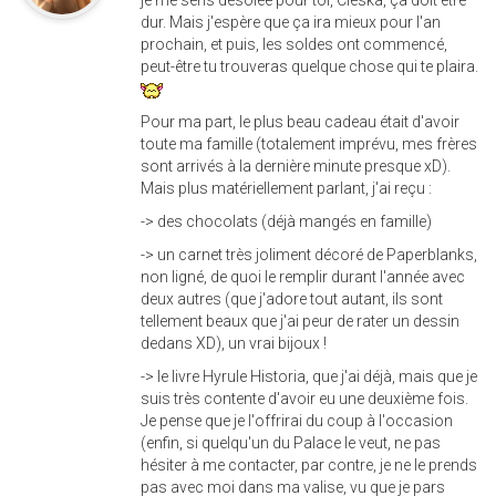
je me sens désolée pour toi, Cleska, ça doit être
dur. Mais j'espère que ça ira mieux pour l'an
prochain, et puis, les soldes ont commencé,
peut-être tu trouveras quelque chose qui te plaira.
Pour ma part, le plus beau cadeau était d'avoir
toute ma famille (totalement imprévu, mes frères
sont arrivés à la dernière minute presque xD).
Mais plus matériellement parlant, j'ai reçu :
-> des chocolats (déjà mangés en famille)
-> un carnet très joliment décoré de Paperblanks,
non ligné, de quoi le remplir durant l'année avec
deux autres (que j'adore tout autant, ils sont
tellement beaux que j'ai peur de rater un dessin
dedans XD), un vrai bijoux !
-> le livre Hyrule Historia, que j'ai déjà, mais que je
suis très contente d'avoir eu une deuxième fois.
Je pense que je l'offrirai du coup à l'occasion
(enfin, si quelqu'un du Palace le veut, ne pas
hésiter à me contacter, par contre, je ne le prends
pas avec moi dans ma valise, vu que je pars