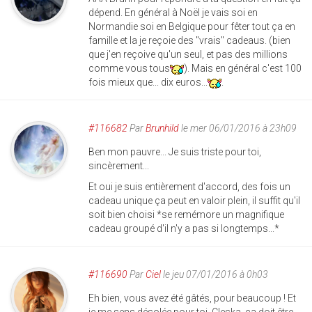
dépend. En général à Noël je vais soi en
Normandie soi en Belgique pour fêter tout ça en
famille et la je reçoie des "vrais" cadeaus. (bien
que j'en reçoive qu'un seul, et pas des millions
comme vous tous
). Mais en général c'est 100
fois mieux que... dix euros...
.
#116682
Par
Brunhild
le mer 06/01/2016 à 23h09
Ben mon pauvre... Je suis triste pour toi,
sincèrement...
Et oui je suis entièrement d'accord, des fois un
cadeau unique ça peut en valoir plein, il suffit qu'il
soit bien choisi *se remémore un magnifique
cadeau groupé d'il n'y a pas si longtemps...*
#116690
Par
Ciel
le jeu 07/01/2016 à 0h03
Eh bien, vous avez été gâtés, pour beaucoup ! Et