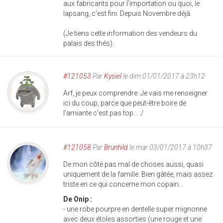
aux fabricants pour l'importation ou quoi, le
lapsang, c'est fini. Depuis Novembre déjà.
(Je tiens cette information des vendeurs du
palais des thés).
#121053
Par
Kysiel
le dim 01/01/2017 à 23h12
Arf, je peux comprendre. Je vais me renseigner
ici du coup, parce que peut-être boire de
l'amiante c'est pas top... :/
#121058
Par
Brunhild
le mar 03/01/2017 à 10h37
De mon côté pas mal de choses aussi, quasi
uniquement de la famille. Bien gâtée, mais assez
triste en ce qui concerne mon copain...
De Onip :
- une robe pourpre en dentelle super mignonne
avec deux étoles assorties (une rouge et une