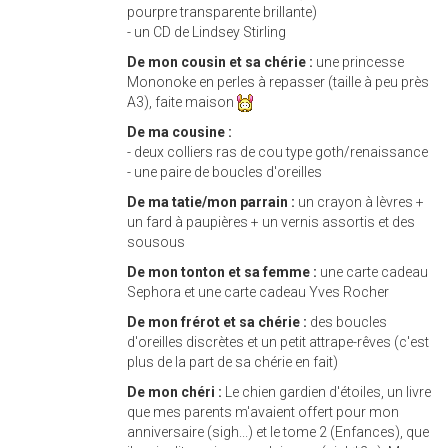
pourpre transparente brillante)
- un CD de Lindsey Stirling
De mon cousin et sa chérie :
une princesse
Mononoke en perles à repasser (taille à peu près
A3), faite maison
De ma cousine :
- deux colliers ras de cou type goth/renaissance
- une paire de boucles d'oreilles
De ma tatie/mon parrain :
un crayon à lèvres +
un fard à paupières + un vernis assortis et des
sousous
De mon tonton et sa femme :
une carte cadeau
Sephora et une carte cadeau Yves Rocher
De mon frérot et sa chérie :
des boucles
d'oreilles discrètes et un petit attrape-rêves (c'est
plus de la part de sa chérie en fait)
De mon chéri :
Le chien gardien d'étoiles, un livre
que mes parents m'avaient offert pour mon
anniversaire (sigh...) et le tome 2 (Enfances), que