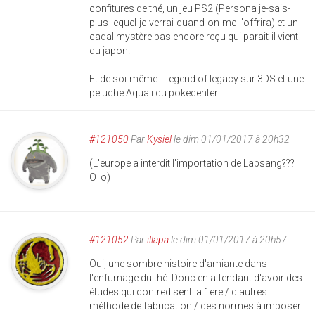
confitures de thé, un jeu PS2 (Persona je-sais-
plus-lequel-je-verrai-quand-on-me-l'offrira) et un
cadal mystère pas encore reçu qui parait-il vient
du japon.
Et de soi-même : Legend of legacy sur 3DS et une
peluche Aquali du pokecenter.
#121050
Par
Kysiel
le dim 01/01/2017 à 20h32
(L'europe a interdit l'importation de Lapsang???
O_o)
#121052
Par
illapa
le dim 01/01/2017 à 20h57
Oui, une sombre histoire d'amiante dans
l'enfumage du thé. Donc en attendant d'avoir des
études qui contredisent la 1ere / d'autres
méthode de fabrication / des normes à imposer