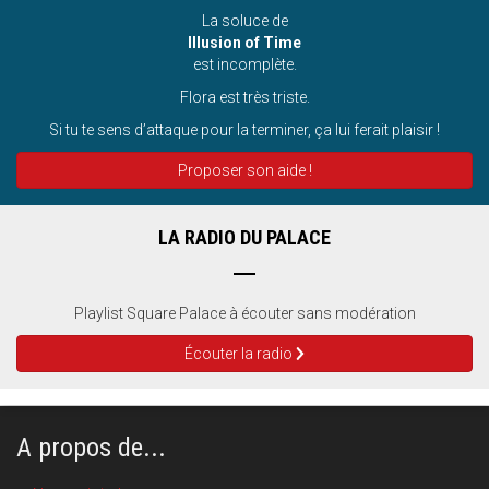
La soluce de
Illusion of Time
est incomplète.
Flora est très triste.
Si tu te sens d’attaque pour la terminer, ça lui ferait plaisir !
Proposer son aide !
LA RADIO DU PALACE
Playlist Square Palace à écouter sans modération
Écouter la radio
A propos de...