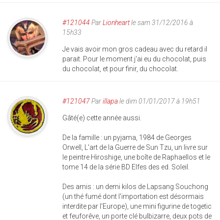
#121044
Par
Lionheart
le sam 31/12/2016 à
15h33
Je vais avoir mon gros cadeau avec du retard il
parait. Pour le moment j'ai eu du chocolat, puis
du chocolat, et pour finir, du chocolat.
#121047
Par
illapa
le dim 01/01/2017 à 19h51
Gâté(e) cette année aussi.
De la famille : un pyjama, 1984 de Georges
Orwell, L'art de la Guerre de Sun Tzu, un livre sur
le peintre Hiroshige, une boîte de Raphaellos et le
tome 14 de la série BD Elfes des ed. Soleil.
Des amis : un demi kilos de Lapsang Souchong
(un thé fumé dont l'importation est désormais
interdite par l'Europe), une mini figurine de togetic
et feuforêve, un porte clé bulbizarre, deux pots de