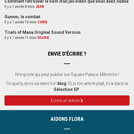
Comment retrouver le nom d'un jeu vidéo que vous avez oublié
Il y a 1 année 8 mois
JEAN
Gunnm, le combat
Il y a 1 année 10 mois
CHRIS
Trials of Mana Original Sound Version
Il y a 1 année 11 mois
DOOKIE
ENVIE D'ÉCRIRE ?
N'importe qui peut publier sur Square Palace. Même toi !
Ce que tu écris va dans ton
blog
. Et si ton article plait, il ira dans la
Sélection SP
.
Ecrire un article
AIDONS FLORA