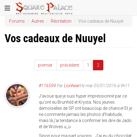
Aller
Toggle
au
contenu
navigation
Forums
Autres
Récréation
Vos cadeaux de Nuuyel
principal
Vos cadeaux de Nuuyel
premier
précédent
1
2
#116599
Par
Lionheart
le mar 05/01/2016 à 9h11
J'avoue que je suis hyper impressionné par ce
qu'ont eu Brunhild et Krysta. Nos jeunes
demoiselles de SP ont beaucoup de chance! Et je
ne commente jamais les photos d'habitude,
mais là j'ai tendance à confirmer les dire de Jado
et de Wolves u_u
Sinon pour ma part voyons... J'ai eu du chocolat,