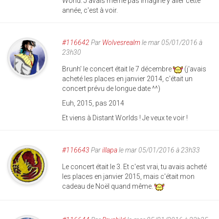
World. J'avais même pas imaginé y aller cette
année, c'est à voir.
#116642
Par
Wolvesrealm
le mar 05/01/2016 à
23h30
Brunh' le concert était le 7 décembre
(j'avais
acheté les places en janvier 2014, c'était un
concert prévu de longue date ^^)
Euh, 2015, pas 2014
Et viens à Distant Worlds ! Je veux te voir !
#116643
Par
illapa
le mar 05/01/2016 à 23h33
Le concert était le 3. Et c'est vrai, tu avais acheté
les places en janvier 2015, mais c'était mon
cadeau de Noël quand même.