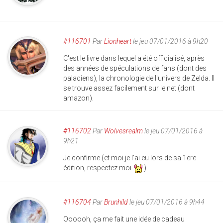
#116701
Par
Lionheart
le jeu 07/01/2016 à 9h20
C'est le livre dans lequel a été officialisé, après
des années de spéculations de fans (dont des
palaciens), la chronologie de l'univers de Zelda. Il
se trouve assez facilement sur le net (dont
amazon).
#116702
Par
Wolvesrealm
le jeu 07/01/2016 à
9h21
Je confirme (et moi je l'ai eu lors de sa 1ere
édition, respectez moi.
)
#116704
Par
Brunhild
le jeu 07/01/2016 à 9h44
Oooooh, ça me fait une idée de cadeau