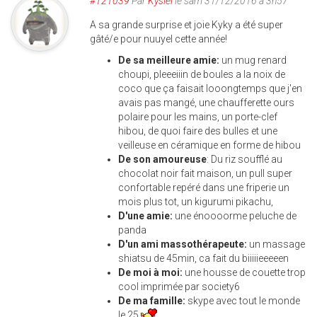
#121039
Par
Kysiel
le sam 31/12/2016 à 3h57
A sa grande surprise et joie Kyky a été super
gâté/e pour nuuyel cette année!
De sa meilleure amie:
un mug renard
choupi, pleeeiiin de boules a la noix de
coco que ça faisait looongtemps que j'en
avais pas mangé, une chaufferette ours
polaire pour les mains, un porte-clef
hibou, de quoi faire des bulles et une
veilleuse en céramique en forme de hibou
De son amoureuse
: Du riz soufflé au
chocolat noir fait maison, un pull super
confortable repéré dans une friperie un
mois plus tot, un kigurumi pikachu,
D'une amie:
une énoooorme peluche de
panda
D'un ami massothérapeute:
un massage
shiatsu de 45min, ca fait du biiiiieeeeen
De moi à moi:
une housse de couette trop
cool imprimée par society6
De ma famille:
skype avec tout le monde
le 25