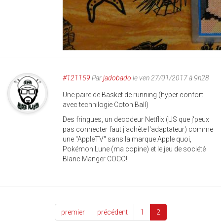
#121159
Par
jadobado
le ven 27/01/2017 à 9h28
Une paire de Basket de running (hyper confort
avec technilogie Coton Ball)
Des fringues, un decodeur Netflix (US que j'peux
pas connecter faut j'achète l'adaptateur) comme
une "AppleTV" sans la marque Apple quoi,
Pokémon Lune (ma copine) et le jeu de société
Blanc Manger COCO!
premier
précédent
1
2