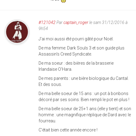
#121042
Par
captain_roger
le sam 31/12/2016 à
9h54
J'ai moi aussi été pourri gâté pour Noël.
De ma femme: Dark Souls 3 et son guide plus
Assassin's Creed Syndicate.
De ma soeur : des bières de la brasserie
Irlandaise O'Hara.
De mes parents : une bière biologique du Cantal.
Et des sous.
De ma belle soeur de 15 ans : un pot à bonbons
décoré par ses soins. Bien rempli le pot en plus !
De ma belle soeur de 25+1 ans (elle y tient) et son
homme : une magnifique réplique de Dard avec le
fourreau.
C'était bien cette année encore !