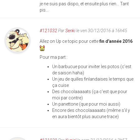
je ne suis pas dispo, et ensuite plus rien... Tant
pis...
#121032
Par
Senki
le ven 30/12/2016 à 16h45
Allez on Up ce topic pour cette
fin d'année 2016
Pour ma part :
Un barbucue pour inviter les potos (c'est
de saison haha)
Un jeu de quilles finlandaises le temps que
ça cuise
Des chocolaaaaats (ça c'est que pour
moi par contre)
Un panettone (que pour moi aussi)
Encore des chocolaaaaats (même s'il y
en aura bientôt plus aucune trace)