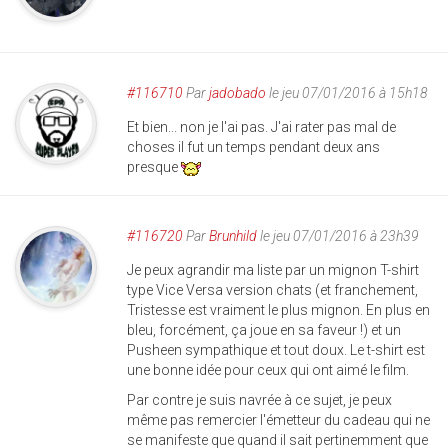
#116710
Par
jadobado
le jeu 07/01/2016 à 15h18
Et bien... non je l'ai pas. J'ai rater pas mal de
choses il fut un temps pendant deux ans
presque
#116720
Par
Brunhild
le jeu 07/01/2016 à 23h39
Je peux agrandir ma liste par un mignon T-shirt
type Vice Versa version chats (et franchement,
Tristesse est vraiment le plus mignon. En plus en
bleu, forcément, ça joue en sa faveur !) et un
Pusheen sympathique et tout doux. Le t-shirt est
une bonne idée pour ceux qui ont aimé le film.
Par contre je suis navrée à ce sujet, je peux
même pas remercier l'émetteur du cadeau qui ne
se manifeste que quand il sait pertinemment que