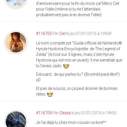
d'anniversaire pour la fin du mois ça! Merci Ciel
pour l'idée (même si tu ne t'attendais
probablement pas à en donner l'idée).
#116705
Par
Ciel
le jeu 07/01/2016 à 10h58
Le nom complet est "Guide officiel de Nintendo®
Hyrule Hystoria Encyclopédie de The Legend of
Zelda" (le tout sur 3 lignes, mais c'est Hyrule
Hystoria qui est mis en avant). Il me semblait que
tu l'avais Jado.
Edouard : de qui parles-tu ? (Brunhild peut-être?)
xD
Et pas de soucis, si ça peut donner de bonnes
idées.
#116709
Par
Cleska
le jeu 07/01/2016 à 14h55
Je l'ai déjà lu chez mon cousin ce livre^^