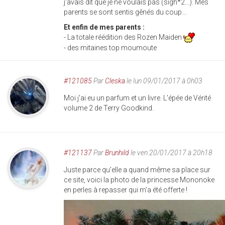
j'avais dit que je ne voulais pas (sigh*2...). Mes
parents se sont sentis gênés du coup...
Et enfin de mes parents :
- La totale réédition des Rozen Maiden
- des mitaines top moumoute
#121085
Par
Cleska
le lun 09/01/2017 à 0h03
Moi j'ai eu un parfum et un livre. L'épée de Vérité
volume 2 de Terry Goodkind.
#121137
Par
Brunhild
le ven 20/01/2017 à 20h18
Juste parce qu'elle a quand même sa place sur
ce site, voici la photo de la princesse Mononoke
en perles à repasser qui m'a été offerte !