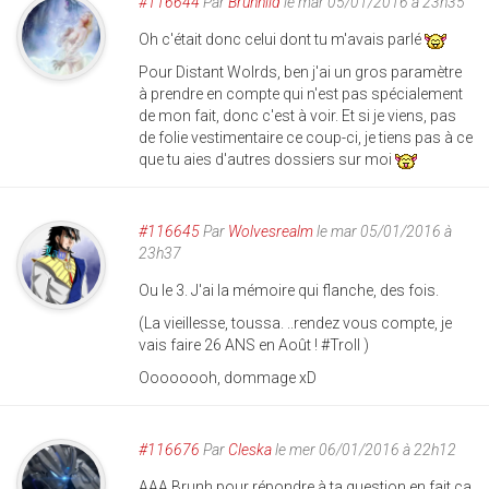
#116644
Par
Brunhild
le mar 05/01/2016 à 23h35
Oh c'était donc celui dont tu m'avais parlé
Pour Distant Wolrds, ben j'ai un gros paramètre
à prendre en compte qui n'est pas spécialement
de mon fait, donc c'est à voir. Et si je viens, pas
de folie vestimentaire ce coup-ci, je tiens pas à ce
que tu aies d'autres dossiers sur moi
#116645
Par
Wolvesrealm
le mar 05/01/2016 à
23h37
Ou le 3. J'ai la mémoire qui flanche, des fois.
(La vieillesse, toussa. ..rendez vous compte, je
vais faire 26 ANS en Août ! #Troll )
Oooooooh, dommage xD
#116676
Par
Cleska
le mer 06/01/2016 à 22h12
AAA Brunh pour répondre à ta question en fait ça