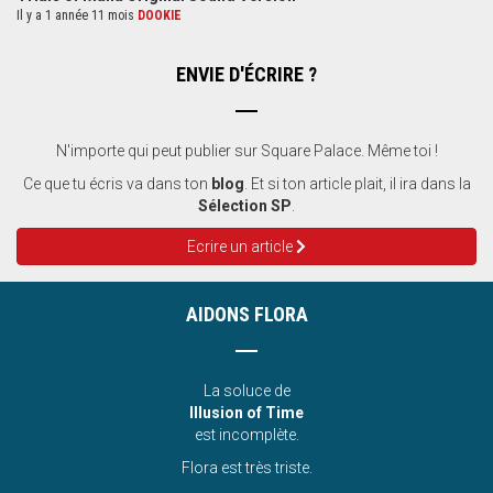
Il y a 1 année 11 mois
DOOKIE
ENVIE D'ÉCRIRE ?
N'importe qui peut publier sur Square Palace. Même toi !
Ce que tu écris va dans ton
blog
. Et si ton article plait, il ira dans la
Sélection SP
.
Ecrire un article
AIDONS FLORA
La soluce de
Illusion of Time
est incomplète.
Flora est très triste.