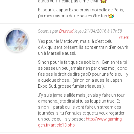
auras vu, n'hésite pas à me le MP
Et pour la Japan Expo crois moi celle de Paris,
j'ai mes raisons de ne pas en être fan
Soumis par
Brunhild
le jeu 21/04/2016 à 17h58
#118481
Yep pour le Meltdown, mais là c'est celui
d'Aix qui sera présent. Ils sont en train d'en ouvrir
un à Marseille aussi.
Sinon pour le fait que ce soit loin... Ben en réalité il
se passe un peu jamais rien par chez moi, donc
t'as pas le droit de dire ça xD pour une fois qu'il y
a quelque chose... (sinon on a aussi la Japan
Expo Sud, grosse fumisterie aussi).
J'y suis jamais allée mais je vais y faire un tour
dimanche, je te dirai si tu as loupé un truc! Et
sinon, il paraît qu'ils vont faire un stream des
journées, si tu t'ennuies et que tu veux regarder
un peu ce qu'il s'y passe :
http://www.gaming-
gen.fr/article13.php