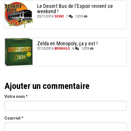
Le Desert Bus de l'Espoir revient ce
weekend !
20/11/2014
SENKI
1
1,010
Zelda en Monopoly, ça y est !
07/10/2014
BRUNHILD
6
1,078
Ajouter un commentaire
Votre nom
*
Courriel
*