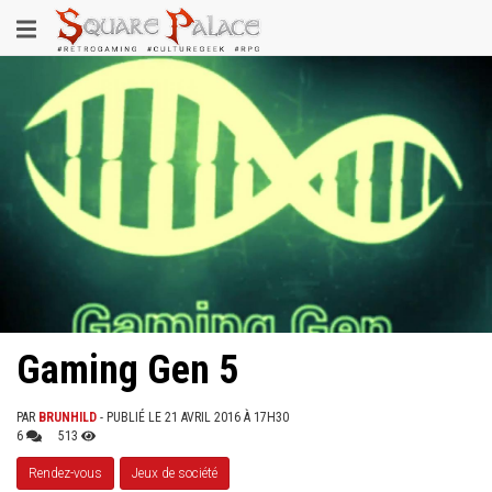
Aller
Toggle
au
contenu
navigation
principal
Gaming Gen 5
PAR
BRUNHILD
- PUBLIÉ LE 21 AVRIL 2016 À 17H30
6
513
Rendez-vous
Jeux de société