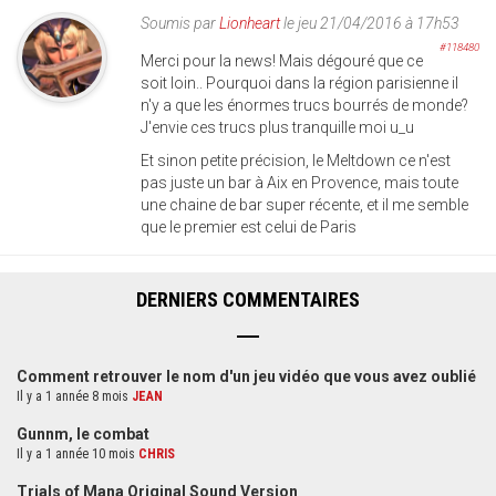
Soumis par
Lionheart
le jeu 21/04/2016 à 17h53
#118480
Merci pour la news! Mais dégouré que ce
soit loin.. Pourquoi dans la région parisienne il
n'y a que les énormes trucs bourrés de monde?
J'envie ces trucs plus tranquille moi u_u
Et sinon petite précision, le Meltdown ce n'est
pas juste un bar à Aix en Provence, mais toute
une chaine de bar super récente, et il me semble
que le premier est celui de Paris
DERNIERS COMMENTAIRES
Comment retrouver le nom d'un jeu vidéo que vous avez oublié
Il y a 1 année 8 mois
JEAN
Gunnm, le combat
Il y a 1 année 10 mois
CHRIS
Trials of Mana Original Sound Version