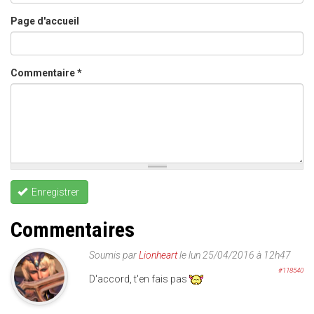
Page d'accueil
Commentaire
*
Enregistrer
Commentaires
Soumis par
Lionheart
le lun 25/04/2016 à 12h47
#118540
D'accord, t'en fais pas