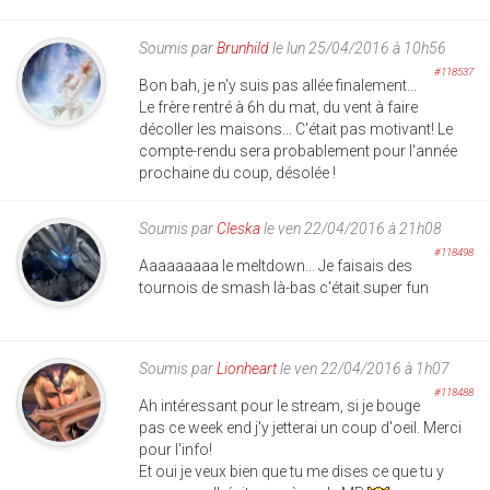
Soumis par
Brunhild
le lun 25/04/2016 à 10h56
#118537
Bon bah, je n'y suis pas allée finalement...
Le frère rentré à 6h du mat, du vent à faire
décoller les maisons... C'était pas motivant! Le
compte-rendu sera probablement pour l'année
prochaine du coup, désolée !
Soumis par
Cleska
le ven 22/04/2016 à 21h08
#118498
Aaaaaaaaa le meltdown... Je faisais des
tournois de smash là-bas c'était super fun
Soumis par
Lionheart
le ven 22/04/2016 à 1h07
#118488
Ah intéressant pour le stream, si je bouge
pas ce week end j'y jetterai un coup d'oeil. Merci
pour l'info!
Et oui je veux bien que tu me dises ce que tu y