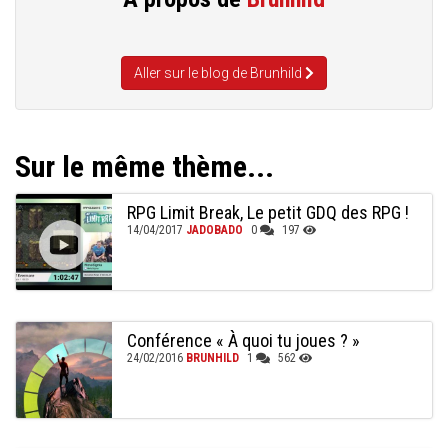
Aller sur le blog de Brunhild
Sur le même thème...
RPG Limit Break, Le petit GDQ des RPG !
14/04/2017
JADOBADO
0
197
Conférence « À quoi tu joues ? »
24/02/2016
BRUNHILD
1
562