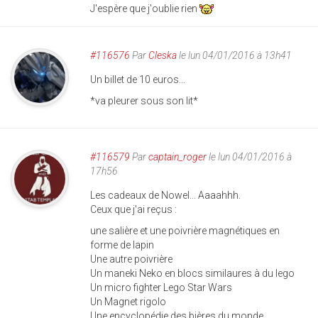
J'espère que j'oublie rien
#116576
Par
Cleska
le lun 04/01/2016 à 13h41
Un billet de 10 euros...
*va pleurer sous son lit*
#116579
Par
captain_roger
le lun 04/01/2016 à
17h56
Les cadeaux de Nowel... Aaaahhh.
Ceux que j'ai reçus :
une salière et une poivrière magnétiques en
forme de lapin
Une autre poivrière
Un maneki Neko en blocs similaures à du lego
Un micro fighter Lego Star Wars
Un Magnet rigolo
Une encyclopédie des bières du monde