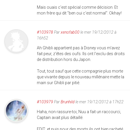
Mais ouais c'est spécial comme décision. Et
mon frère qui dit "ben oui c'est normal". Okhay!
#103978
Par
xenofab00
le mer 19/12/2012 à
16h52
Ah Ghibli appartient pas à Disney vous m'avez
fait peur, z'êtes des oufs. Ils ont l'exclu des droits
de distribution hors du Japon.
Tout, tout sauf que cette compagnie plus morte
que vivante depuis le nouveau millénaire mette la
main sur Ghibli par pitié.
#103979
Par
Brunhild
le mer 19/12/2012 à 17h22
Haha, non rassure-toi, Nuu a fait un raccourci,
Captain avait plus détaillé.
EDIT: et puis pour des morts ils ont bien racheté