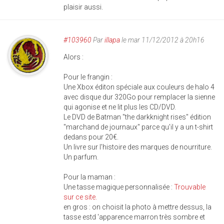
plaisir aussi.
#103960
Par
illapa
le mar 11/12/2012 à 20h16
Alors :
Pour le frangin :
Une Xbox éditon spéciale aux couleurs de halo 4
avec disque dur 320Go pour remplacer la sienne
qui agonise et ne lit plus les CD/DVD.
Le DVD de Batman "the darkknight rises" édition
"marchand de journaux" parce qu'il y a un t-shirt
dedans pour 20€.
Un livre sur l'histoire des marques de nourriture.
Un parfum.
Pour la maman :
Une tasse magique personnalisée :
Trouvable
sur ce site.
en gros : on choisit la photo à mettre dessus, la
tasse estd 'apparence marron très sombre et