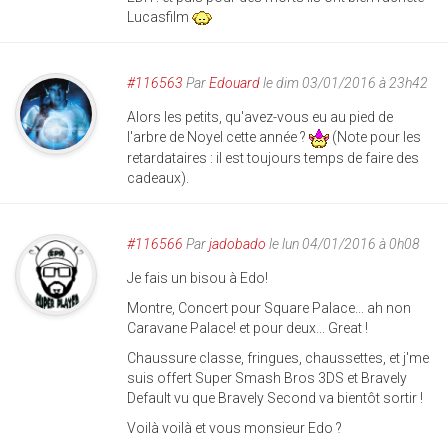
Lucasfilm
#116563
Par
Edouard
le dim 03/01/2016 à 23h42
Alors les petits, qu'avez-vous eu au pied de
l'arbre de Noyel cette année ?
(Note pour les
retardataires : il est toujours temps de faire des
cadeaux).
#116566
Par
jadobado
le lun 04/01/2016 à 0h08
Je fais un bisou à Edo!
Montre, Concert pour Square Palace... ah non
Caravane Palace! et pour deux... Great !
Chaussure classe, fringues, chaussettes, et j'me
suis offert Super Smash Bros 3DS et Bravely
Default vu que Bravely Second va bientôt sortir !
Voilà voilà et vous monsieur Edo ?