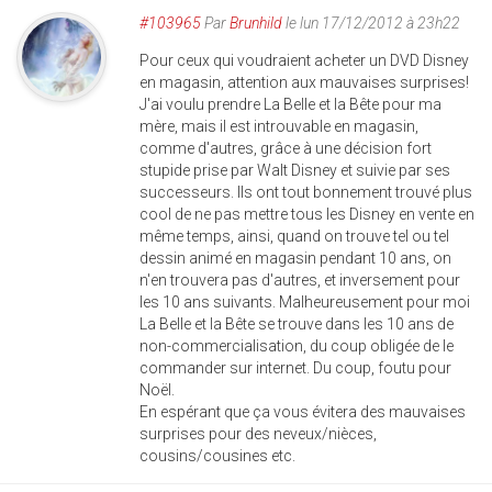
#103965
Par
Brunhild
le lun 17/12/2012 à 23h22
Pour ceux qui voudraient acheter un DVD Disney
en magasin, attention aux mauvaises surprises!
J'ai voulu prendre La Belle et la Bête pour ma
mère, mais il est introuvable en magasin,
comme d'autres, grâce à une décision fort
stupide prise par Walt Disney et suivie par ses
successeurs. Ils ont tout bonnement trouvé plus
cool de ne pas mettre tous les Disney en vente en
même temps, ainsi, quand on trouve tel ou tel
dessin animé en magasin pendant 10 ans, on
n'en trouvera pas d'autres, et inversement pour
les 10 ans suivants. Malheureusement pour moi
La Belle et la Bête se trouve dans les 10 ans de
non-commercialisation, du coup obligée de le
commander sur internet. Du coup, foutu pour
Noël.
En espérant que ça vous évitera des mauvaises
surprises pour des neveux/nièces,
cousins/cousines etc.