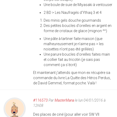
Une boule de suie de Miyasaki à ventouser
2 BD > Les Naufragés d'Ythaq 3 et 4
Des minis gels douche gourmands
Des petites boucles d'oreilles en argent en
forme de cristaux de glace (mignon ^^)
Une pâte à tartiner faite maison (que
malheureusement je n'aime pas > les
noisettes n'ont pas été grillées)
Une parure boucles d'oreilles faites main
et collier fait au tricotin (je sais pas
comment ça s'écrit)
Et maintenant j'attends que mon ex récupère sa
commande du livre La Quête des Héros Perdus,
de David Gemmel, format poche. Valà !
#116573
Par
MasterMana
le lun 04/01/2016 à
12h08
Des places de ciné (pour aller voir SW VII