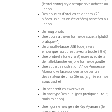
(le vrai conte) style attrape-rêve achetée au
Japon
Des boucles d'oreilles en origami (20
pièces uniques on été créées) achetées au
Japon
Un mug photo
Une boule à thé en forme de sucette (plutôt
pratique ^^)
Un chauffe-tasse USB (que je vais
embarquer au bureau avec la boule à thé)
Une ombrelle (une vraie!) noire avec de la
dentelle blanche, en jolie forme de goutte
Une superbe illustration A4 de Princesse
Mononoke faite sur demande par un
dessinateur de chez Glénat (signée et mise
sous cadre)
Un pendentif en swarovsky
Un sac type Desigual (pas pratique du tout,
mais mignon)
Une figurine new gen' de Rey Ayanami (le
corps est souple)