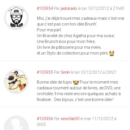
#103954
Par
jadobado
le lun 10/12/2012 à 21h40
Moi, j'ai déjà trouvé mes cadeaux mais c'est vrai
que c'est pas con ton idée Brunh'.
Pour ma part :
Un Bracelet de chez Agatha pour ma soeur,
Une Brunch-box pour mon frère,
Un livre de pâtisserie pour ma mère,
et un Stylo de collection pour mon père.
#103955
Par
Senki
le lun 10/12/2012 à 23h21
Bonne idée de topic
Pour le moment mes
cadeaux tournent autour de livres, de DVD, une
orchidée. Il me reste encore quelques achats à
finaliser... Des bijoux, c'est une bonne idée !
#103956
Par
xenofab00
le mar 11/12/2012 à
0h03