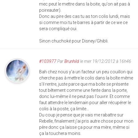
mec peut le mettre dans la boite, qu'on ait pas à
poireauter).
Donc au pire des cas tu as ton colis lundi, mais
si comme moi tu te barres à partir de ce we ce
sera compliqué oui.
Sinon chuchoké pour Disney/Ghibli.
#103977
Par
Brunhild
le mer 19/12/2012 à 16h46
Bah chez nous y'a un facteur un peu couillon qui
cherche pas à mettre le colis dans la boîte même
s'il rentre, juste parce que ma boîte se présente
tout bêtement comme une fente dans la porte,
donc lui-même il ne peut pas l'ouvrir. Et comme
faut attendre le lendemain pour aller récupérer le
colis à la poste, ça limite...
Du coup je pense que je vais me rabattre sur
Rebelle, finalement j'ai pris autre chose pour mon
père donc ça laisse ça pour ma mère, même si
ça la touchera moins.