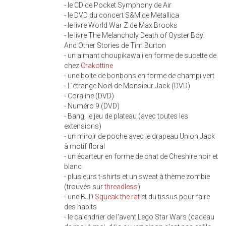
- le CD de Pocket Symphony de Air
- le DVD du concert S&M de Metallica
- le livre World War Z de Max Brooks
- le livre The Melancholy Death of Oyster Boy:
And Other Stories de Tim Burton
- un aimant choupikawaii en forme de sucette de
chez
Crakottine
- une boite de bonbons en forme de champi vert
- L'étrange Noël de Monsieur Jack (DVD)
- Coraline (DVD)
- Numéro 9 (DVD)
- Bang, le jeu de plateau (avec toutes les
extensions)
- un miroir de poche avec le drapeau Union Jack
à motif floral
- un écarteur en forme de chat de Cheshire noir et
blanc
- plusieurs t-shirts et un sweat à thème zombie
(trouvés sur
threadless
)
- une BJD
Squeak the rat
et du tissus pour faire
des habits
- le calendrier de l'avent Lego Star Wars (cadeau