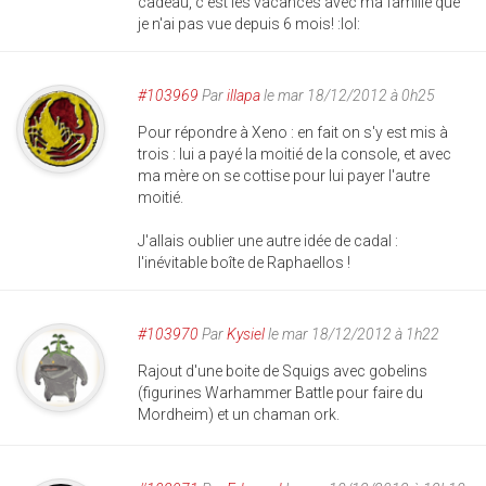
cadeau, c'est les vacances avec ma famille que
je n'ai pas vue depuis 6 mois! :lol:
#103969
Par
illapa
le mar 18/12/2012 à 0h25
Pour répondre à Xeno : en fait on s'y est mis à
trois : lui a payé la moitié de la console, et avec
ma mère on se cottise pour lui payer l'autre
moitié.
J'allais oublier une autre idée de cadal :
l'inévitable boîte de Raphaellos !
#103970
Par
Kysiel
le mar 18/12/2012 à 1h22
Rajout d'une boite de Squigs avec gobelins
(figurines Warhammer Battle pour faire du
Mordheim) et un chaman ork.