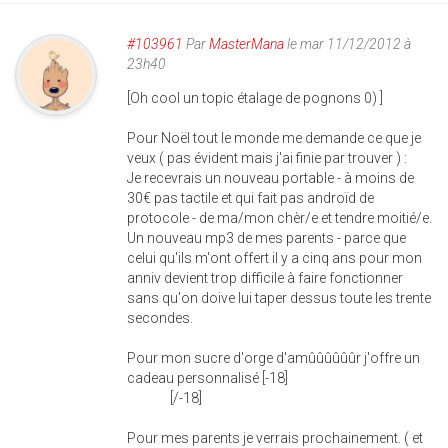
#103961
Par
MasterMana
le mar 11/12/2012 à
23h40
[Oh cool un topic étalage de pognons 0) ]
Pour Noël tout le monde me demande ce que je
veux ( pas évident mais j'ai finie par trouver ) :
Je recevrais un nouveau portable - à moins de
30€ pas tactile et qui fait pas androïd de
protocole - de ma/mon chèr/e et tendre moitié/e.
Un nouveau mp3 de mes parents - parce que
celui qu'ils m'ont offert il y a cinq ans pour mon
anniv devient trop difficile à faire fonctionner
sans qu'on doive lui taper dessus toute les trente
secondes.
Pour mon sucre d'orge d'amûûûûûûr j'offre un
cadeau personnalisé [-18]
insertible et
vibrant
[/-18]
Pour mes parents je verrais prochainement. ( et