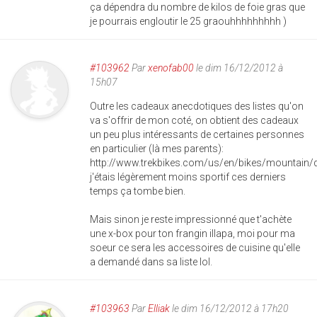
ça dépendra du nombre de kilos de foie gras que
je pourrais engloutir le 25 graouhhhhhhhhh )
#103962
Par
xenofab00
le dim 16/12/2012 à
15h07
Outre les cadeaux anecdotiques des listes qu'on
va s'offrir de mon coté, on obtient des cadeaux
un peu plus intéressants de certaines personnes
en particulier (là mes parents):
http://www.trekbikes.com/us/en/bikes/mountain/
j'étais légèrement moins sportif ces derniers
temps ça tombe bien.
Mais sinon je reste impressionné que t'achète
une x-box pour ton frangin illapa, moi pour ma
soeur ce sera les accessoires de cuisine qu'elle
a demandé dans sa liste lol.
#103963
Par
Elliak
le dim 16/12/2012 à 17h20