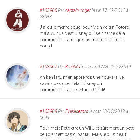
#103966
Par
captain_roger
le lun 17/12/2012 à
23h43
J'ai eu le même souci pour Mon voisin Totoro,
mais vu que c'est Disney qui se charge de la
commercialisation je suis moins surpris du
coup !
#103967
Par
Brunhild
le lun 17/12/2012 à 23h49
Ah ben là tu m'en apprends une nouvelle! Je
savais pas que c'était Disney qui
commercialisait les Studio Ghibli!
#103968
Par
Evilslicerpro
le mar 18/12/2012 à
0h03
Pour moi : Peut-être un Wii U et sûrement un petit
peu d'argent pas ci par là... Mais le plus beau