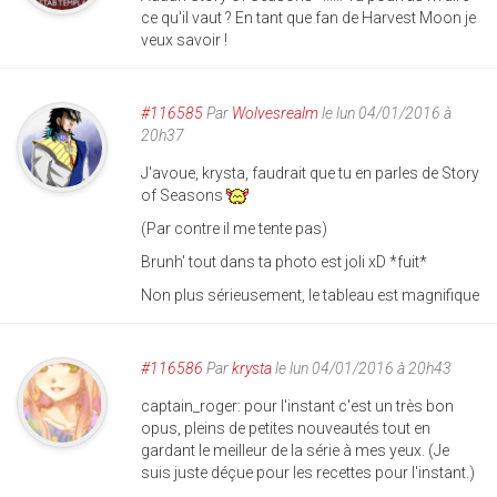
ce qu'il vaut ? En tant que fan de Harvest Moon je
veux savoir !
#116585
Par
Wolvesrealm
le lun 04/01/2016 à
20h37
J'avoue, krysta, faudrait que tu en parles de Story
of Seasons
(Par contre il me tente pas)
Brunh' tout dans ta photo est joli xD *fuit*
Non plus sérieusement, le tableau est magnifique
#116586
Par
krysta
le lun 04/01/2016 à 20h43
captain_roger: pour l'instant c'est un très bon
opus, pleins de petites nouveautés tout en
gardant le meilleur de la série à mes yeux. (Je
suis juste déçue pour les recettes pour l'instant.)