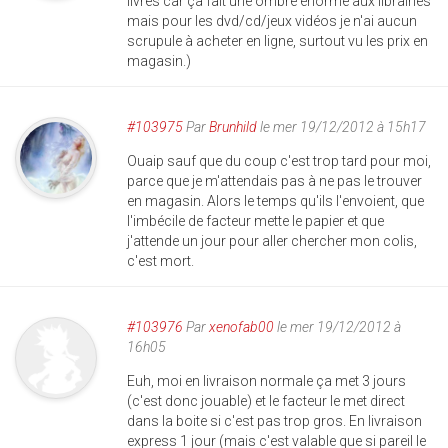
livres car ça fait une ombre énorme aux librairies
mais pour les dvd/cd/jeux vidéos je n'ai aucun
scrupule à acheter en ligne, surtout vu les prix en
magasin.)
#103975
Par
Brunhild
le mer 19/12/2012 à 15h17
Ouaip sauf que du coup c'est trop tard pour moi,
parce que je m'attendais pas à ne pas le trouver
en magasin. Alors le temps qu'ils l'envoient, que
l'imbécile de facteur mette le papier et que
j'attende un jour pour aller chercher mon colis,
c'est mort.
#103976
Par
xenofab00
le mer 19/12/2012 à
16h05
Euh, moi en livraison normale ça met 3 jours
(c'est donc jouable) et le facteur le met direct
dans la boite si c'est pas trop gros. En livraison
express 1 jour (mais c'est valable que si pareil le