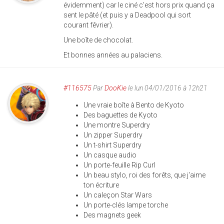
évidemment) car le ciné c'est hors prix quand ça
sent le pâté (et puis y a Deadpool qui sort
courant fêvrier).
Une boîte de chocolat.
Et bonnes années au palaciens.
#116575
Par
DooKie
le lun 04/01/2016 à 12h21
Une vraie boîte à Bento de Kyoto
Des baguettes de Kyoto
Une montre Superdry
Un zipper Superdry
Un t-shirt Superdry
Un casque audio
Un porte-feuille Rip Curl
Un beau stylo, roi des forêts, que j'aime
ton écriture
Un caleçon Star Wars
Un porte-clés lampe torche
Des magnets geek