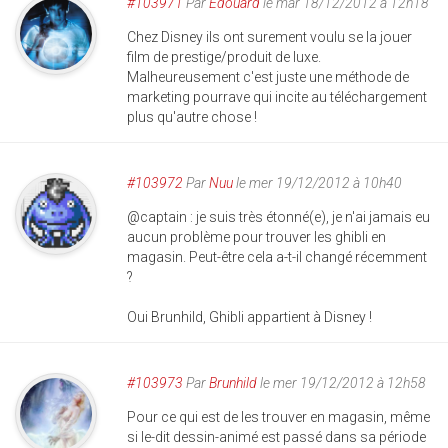
#103971
Par
Edouard
le mar 18/12/2012 à 12h18
Chez Disney ils ont surement voulu se la jouer
film de prestige/produit de luxe.
Malheureusement c'est juste une méthode de
marketing pourrave qui incite au téléchargement
plus qu'autre chose !
#103972
Par
Nuu
le mer 19/12/2012 à 10h40
@captain : je suis très étonné(e), je n'ai jamais eu
aucun problème pour trouver les ghibli en
magasin. Peut-être cela a-t-il changé récemment
?
Oui Brunhild, Ghibli appartient à Disney !
#103973
Par
Brunhild
le mer 19/12/2012 à 12h58
Pour ce qui est de les trouver en magasin, même
si le-dit dessin-animé est passé dans sa période