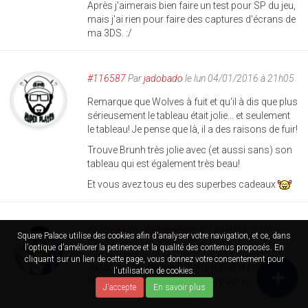
Après j'aimerais bien faire un test pour SP du jeu,
mais j'ai rien pour faire des captures d'écrans de
ma 3DS. :/
#116587
Par
jadobado
le lun 04/01/2016 à 21h05
Remarque que Wolves à fuit et qu'il à dis que plus
sérieusement le tableau était jolie... et seulement
le tableau! Je pense que là, il a des raisons de fuir!
Trouve Brunh très jolie avec (et aussi sans) son
tableau qui est également très beau!
Et vous avez tous eu des superbes cadeaux
#116588
Par
Wolvesrealm
le lun 04/01/2016 à
Square Palace utilise des cookies afin d'analyser votre navigation, et ce, dans
21h09
l'optique d'améliorer la petinence et la qualité des contenus proposés. En
cliquant sur un lien de cette page, vous donnez votre consentement pour
Jado, qui met les pieds dans le plat et brise toute
l'utilisation de cookies.
la subtilité et la finesse de mon post x)
J'accepte
En savoir plus