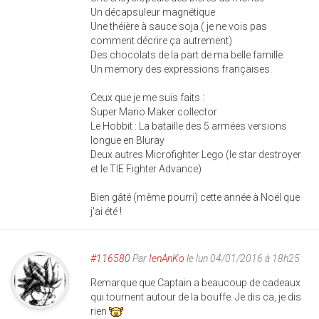
Un décapsuleur magnétique
Une théière à sauce soja ( je ne vois pas
comment décrire ça autrement)
Des chocolats de la part de ma belle famille
Un memory des expressions françaises.
Ceux que je me suis faits :
Super Mario Maker collector
Le Hobbit : La bataille des 5 armées versions
longue en Bluray
Deux autres Microfighter Lego (le star destroyer
et le TIE Fighter Advance)
Bien gâté (même pourri) cette année à Noël que
j'ai été !
#116580
Par
IenAnKo
le lun 04/01/2016 à 18h25
Remarque que Captain a beaucoup de cadeaux
qui tournent autour de la bouffe. Je dis ca, je dis
rien