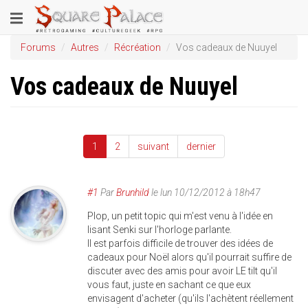
Aller
Toggle
au
contenu
navigation
Forums
Autres
Récréation
Vos cadeaux de Nuuyel
principal
Vos cadeaux de Nuuyel
1
2
suivant
dernier
#1
Par
Brunhild
le
lun 10/12/2012 à 18h47
Plop, un petit topic qui m'est venu à l'idée en
lisant Senki sur l'horloge parlante.
Il est parfois difficile de trouver des idées de
cadeaux pour Noël alors qu'il pourrait suffire de
discuter avec des amis pour avoir LE tilt qu'il
vous faut, juste en sachant ce que eux
envisagent d'acheter (qu'ils l'achètent réellement