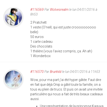
#116569
Par
Wolvesrealm
le lun 04/01/2016 à
8h53
2 Pratchett
1 veste (O'neill, qui est juste croooooooooo
belle)
50 euros
1 carte cadeau
Des chocolats
1 théière (vous l'aviez compris, ça. Ah ah)
1 Wonderbox
#116570
Par
Brunhild
le lun 04/01/2016 à 11h53
Wow, pour ma part j'ai été hyper gâtée. Faut dire
en fait que déjà Onip a gâté toute la famille, on a
tous eu plein de trucs. Et puis on avait une invitée
particulière qui nous a fait de très beaux cadeaux
aussi.
Une représentation de la princesse Kaguya